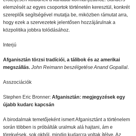
elemzését az egyes cso­portok történetén keresztül, konkrét
szereplők segítségével mutatja be, miközben rámutat arra,
hogy ezek a szervezetek jelentősen hozzájárulnak a
közpolitika jobbra tolódásához.
Interjú
Afganisztán törzsi tradíciói, a tálibok és az amerikai
megszállás.
John Reimann beszélgetése Anand Gopallal
.
Asszociációk
Stephen Eric Bronner:
Afganisztán: megjegyzések egy
újabb kudarc kapcsán
A birodalmak temetőjeként ismert Afganisztánt a történelem
során többen is próbálták uralmuk alá hajtani, ám e
törekvések, sok okból, mindig kudarcra voltak ítélve. Az