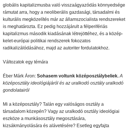
globális kapitalizmusba való visszaágyazódás könnyedsége
rámutat arra, hogy a neoliberális gazdasági, társadalmi és
kulturális megközelítés már az államszocialista rendszereket
is meghatározta. Ez pedig hoz­zájárult a félperifériás
kapitalizmus második kiadásának létrejöttéhez, és a közép-
kelet-európai politikai rendszerek fokozatos
radikalizálódásához, majd az autoriter fordulatokhoz.
Változatok egy témára
Éber Márk Áron:
Sohasem voltunk középosztálybeliek.
A
középosztály ideológiá­járól és az uralkodó osztály uralkodó
gondolatairól
Mi a középosztály? Talán egy valóságos osztály a
társadalom közepén? Vagy az ural­kodó osztály ideológiai
eszköze a munkásosztály megosztására,
kizsákmányolására és alávetésére? Esetleg egyfajta