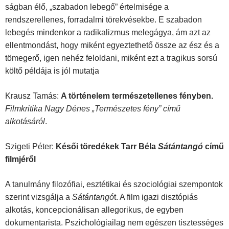
ságban élő, „szabadon lebegő” értelmisége a
rendszerellenes, forradalmi törekvésekbe. E szabadon
lebegés mindenkor a radikalizmus melegágya, ám azt az
ellentmondást, hogy miként egyeztethető össze az ész és a
tömegerő, igen nehéz feloldani, miként ezt a tragikus sorsú
költő példája is jól mutatja
Krausz Tamás:
A történelem természetellenes fényben.
Filmkritika Nagy Dénes „Természetes fény” című
alkotásáról
.
Szigeti Péter:
Késői töredékek Tarr Béla
Sátántangó
című
filmjéről
A tanulmány filozófiai, esztétikai és szociológiai szempontok
szerint vizsgálja a
Sátántangó
t. A film igazi disztópiás
alkotás, koncepcionálisan allegorikus, de egyben
dokumentarista. Pszichológiailag nem egészen tisztességes