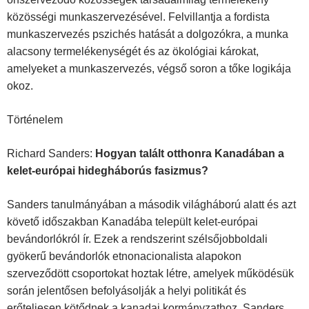
közösségi munkaszervezésével. Felvillantja a fordista
munkaszervezés pszichés hatását a dolgozókra, a munka
alacsony termelékenységét és az ökológiai károkat,
amelyeket a munkaszervezés, végső soron a tőke logikája
okoz.
Történelem
Richard Sanders:
Hogyan talált otthonra Kanadában a
kelet-európai hideghá­borús fasizmus?
Sanders tanulmányában a második világháború alatt és azt
követő időszakban Kanadába települt kelet-európai
bevándorlókról ír. Ezek a rendszerint szélsőjobb­oldali
gyökerű bevándorlók etnonacionalista alapokon
szerveződött csoportokat hoztak létre, amelyek működésük
során jelentősen befolyásolják a helyi politikát és
erőteljesen kötődnek a kanadai kormányzathoz. Sanders