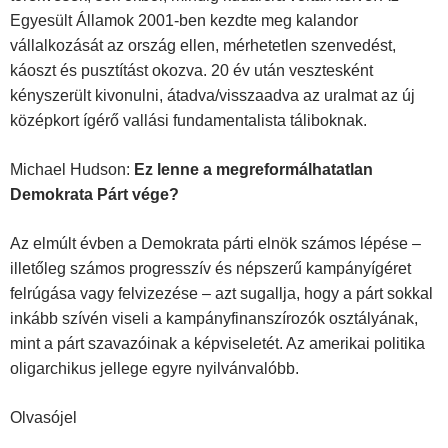
Egyesült Államok 2001-ben kezdte meg kalandor
vállalkozását az ország ellen, mérhetetlen szenvedést,
káoszt és pusztítást okozva. 20 év után vesztesként
kényszerült kivonulni, átadva/visszaadva az uralmat az új
középkort ígérő vallási fundamentalista táliboknak.
Michael Hudson:
Ez lenne a megreformálhatatlan
Demokrata Párt vége?
Az elmúlt évben a Demokrata párti elnök számos lépése –
illetőleg számos progresszív és népszerű kampányígéret
felrúgása vagy felvizezése – azt sugallja, hogy a párt sokkal
inkább szívén viseli a kampányfinanszírozók osztályának,
mint a párt szavazóinak a képviseletét. Az amerikai politika
oligarchikus jellege egyre nyilvánvalóbb.
Olvasójel