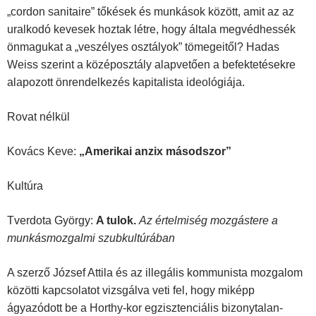
„cordon sanitaire” tőkések és munkások között, amit az az
uralkodó kevesek hoztak létre, hogy általa megvédhessék
önmagukat a „veszélyes osztályok” tömegeitől? Hadas
Weiss szerint a középosztály alapvetően a befektetésekre
alapozott önrendelkezés kapitalista ideológiája.
Rovat nélkül
Kovács Keve:
„Amerikai anzix másodszor”
Kultúra
Tverdota György:
A tulok.
Az értelmiség mozgástere a
munkásmozgalmi szubkultúrában
A szerző József Attila és az illegális kommunista mozgalom
közötti kapcsolatot vizs­gálva veti fel, hogy miképp
ágyazódott be a Horthy-kor egzisztenciális bizonytalan­