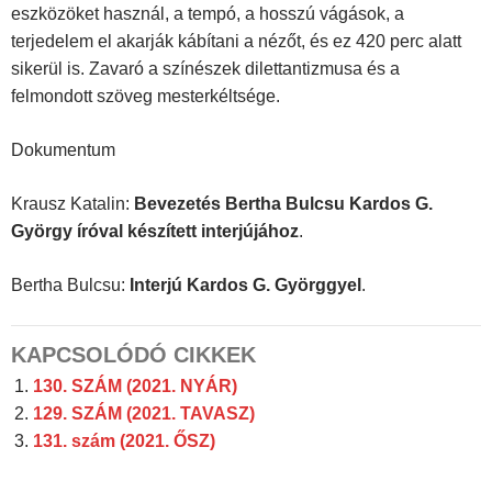
eszközöket használ, a tempó, a hosszú vágások, a
terjedelem el akarják kábítani a nézőt, és ez 420 perc alatt
sikerül is. Zavaró a színészek dilettantizmusa és a
felmondott szöveg mester­kéltsége.
Dokumentum
Krausz Katalin:
Bevezetés Bertha Bulcsu Kardos G.
György íróval készített interjújához
.
Bertha Bulcsu:
Interjú Kardos G. Györggyel
.
KAPCSOLÓDÓ CIKKEK
130. SZÁM (2021. NYÁR)
129. SZÁM (2021. TAVASZ)
131. szám (2021. ŐSZ)