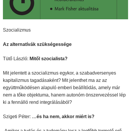
Szocializmus
Az alternatívák szükségessége
Tütő László:
Mitől szocialista?
Mit jelentett a szocializmus egykor, a szabadversenyes
kapitalizmus tagadásaként? Mit jelenthet ma az az
együttműködésen alapuló emberi beállítódás, amely már
nem a tőke objektuma, hanem autonóm önszervezéssel lép
ki a fennálló rend integrálásá­ból?
Szigeti Péter:
…és ha nem, akkor miért is?
„Amikor a tudás és a tudomány lesz a legfőbb termelő erő,