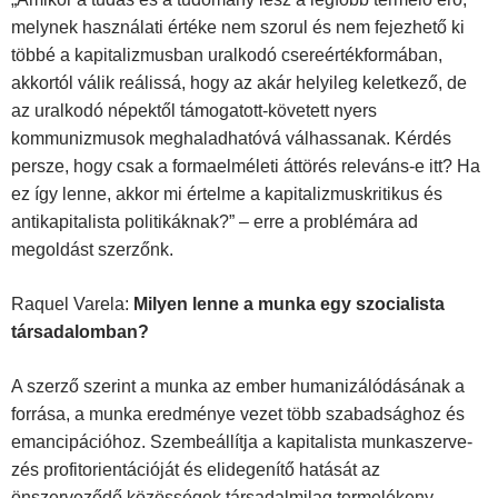
melynek használati értéke nem szorul és nem fejezhető ki
többé a kapitalizmusban uralkodó csereértékformá­ban,
akkortól válik reálissá, hogy az akár helyileg keletkező, de
az uralkodó népektől támogatott-követett nyers
kommunizmusok meghaladhatóvá válhassanak. Kérdés
persze, hogy csak a formaelméleti áttörés releváns-e itt? Ha
ez így lenne, akkor mi értelme a kapitalizmuskritikus és
antikapitalista politikáknak?” – erre a problémára ad
megoldást szerzőnk.
Raquel Varela:
Milyen lenne a munka egy szocialista
társadalomban?
A szerző szerint a munka az ember humanizálódásának a
forrása, a munka eredménye vezet több szabadsághoz és
emancipációhoz. Szembeállítja a kapitalista munkaszerve­
zés profitorientációját és elidegenítő hatását az
önszerveződő közösségek társadalmi­lag termelékeny