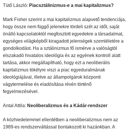
Tütő László:
Piacsztálinizmus-e a mai kapitalizmus?
Mark Fisher szerint a mai kapitalizmus alapvető tendenciája,
hogy össze nem függő jelenekre tördeli szét az időt, saját
önálló kapcsolatoktól megfosztott egyedekre a társadalmat,
egységes világképből kiragadott jelenségek szemléletére a
gondolkodást. Ha a sztálinizmus fő ismérve a valóságtól
elszakadó hivatalos ideológia és az egyének kontroll alatt
tartása, akkor megállapítható, hogy ezt a neoliberális
kapitalizmus tö­kélyre viszi a piac egyeduralmának
ideológiájával, illetve az állampolgárok központi
vágytermelése és eladósítása révén történő
fegyelmezésével.
Antal Attila:
Neoliberalizmus és a Kádár-rendszer
A közhiedelemmel ellentétben a neoliberalizmus nem az
1989-es rendszervál­tással bontakozott ki hazánkban. A