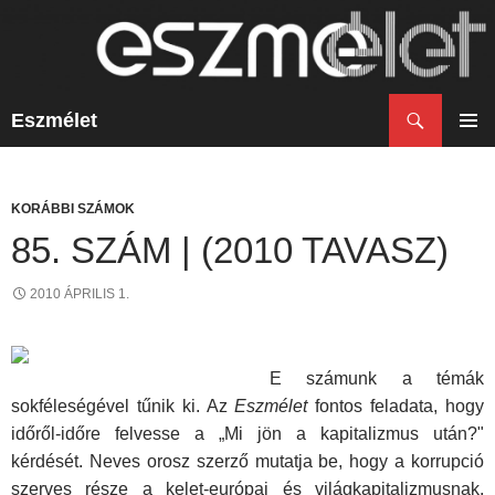
Keresés
Eszmélet
KILÉPÉS
A
ELSŐ
TARTALOMBA
MENÜ
KORÁBBI SZÁMOK
85. SZÁM | (2010 TAVASZ)
2010 ÁPRILIS 1.
E számunk a témák
sokféleségével tűnik ki. Az
Eszmélet
fontos feladata, hogy
időről-időre felvesse a „Mi jön a kapitalizmus után?"
kérdését. Neves orosz szerző mutatja be, hogy a korrupció
szerves része a kelet-európai és világkapitalizmusnak,