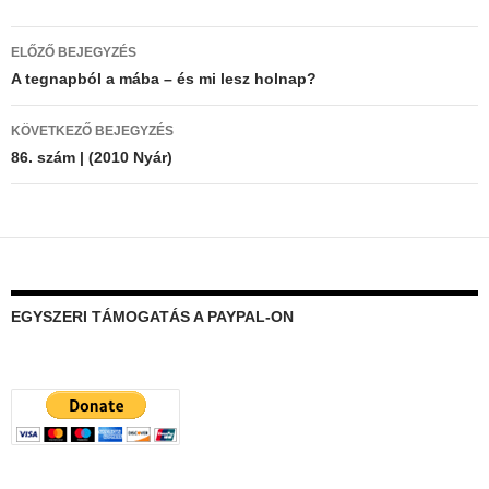
Bejegyzés
ELŐZŐ BEJEGYZÉS
navigáció
A tegnapból a mába – és mi lesz holnap?
KÖVETKEZŐ BEJEGYZÉS
86. szám | (2010 Nyár)
EGYSZERI TÁMOGATÁS A PAYPAL-ON