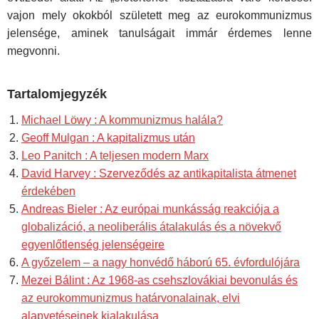
vajon mely okokból született meg az eurokommunizmus
jelensége, aminek tanulságait immár érdemes lenne
megvonni.
Tartalomjegyzék
Michael Löwy : A kommunizmus halála?
Geoff Mulgan : A kapitalizmus után
Leo Panitch : A teljesen modern Marx
David Harvey : Szerveződés az antikapitalista átmenet
érdekében
Andreas Bieler : Az európai munkásság reakciója a
globalizáció, a neoliberális átalakulás és a növekvő
egyenlőtlenség jelenségeire
A győzelem – a nagy honvédő háború 65. évfordulójára
Mezei Bálint : Az 1968-as csehszlovákiai bevonulás és
az eurokommunizmus határvonalainak, elvi
alapvetéseinek kialakulása