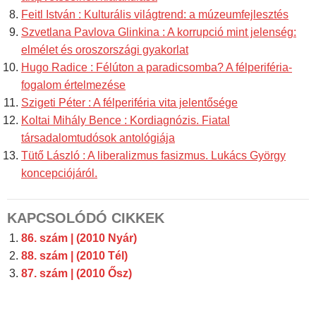
Feitl István : Kulturális világtrend: a múzeumfejlesztés
Szvetlana Pavlova Glinkina : A korrupció mint jelenség:
elmélet és oroszországi gyakorlat
Hugo Radice : Félúton a paradicsomba? A félperiféria-
fogalom értelmezése
Szigeti Péter : A félperiféria vita jelentősége
Koltai Mihály Bence : Kordiagnózis. Fiatal
társadalomtudósok antológiája
Tütő László : A liberalizmus fasizmus. Lukács György
koncepciójáról.
KAPCSOLÓDÓ CIKKEK
86. szám | (2010 Nyár)
88. szám | (2010 Tél)
87. szám | (2010 Ősz)