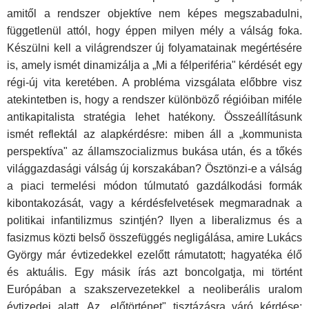
amitől a rendszer objektíve nem képes megszabadulni,
függetlenül attól, hogy éppen milyen mély a válság foka.
Készülni kell a világrendszer új folyamatainak megértésére
is, amely ismét dinamizálja a „Mi a félperiféria" kérdését egy
régi-új vita keretében. A probléma vizsgálata előbbre visz
atekintetben is, hogy a rendszer különböző régióiban miféle
antikapitalista stratégia lehet hatékony. Összeállításunk
ismét reflektál az alapkérdésre: miben áll a „kommunista
perspektíva" az államszocializmus bukása után, és a tőkés
világgazdasági válság új korszakában? Ösztönzi-e a válság
a piaci termelési módon túlmutató gazdálkodási formák
kibontakozását, vagy a kérdésfelvetések megmaradnak a
politikai infantilizmus szintjén? Ilyen a liberalizmus és a
fasizmus közti belső összefüggés negligálása, amire Lukács
György már évtizedekkel ezelőtt rámutatott; hagyatéka élő
és aktuális. Egy másik írás azt boncolgatja, mi történt
Európában a szakszervezetekkel a neoliberális uralom
évtizedei alatt. Az „előtörténet" tisztázásra váró kérdése: