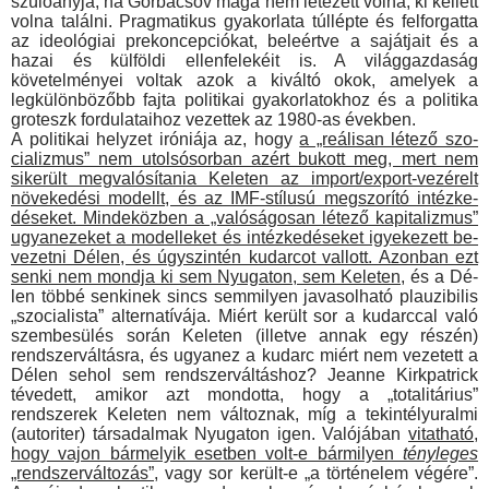
szülőanyja, ha Gorbacsov maga nem létezett volna, ki kellett
volna találni. Pragmatikus gyakorlata túllépte és felforgatta
az ideológiai prekoncepciókat, beleértve a sajátjait és a
hazai és külföldi ellenfelekéit is. A világgazdaság
követelményei voltak azok a kiváltó okok, ame­lyek a
legkülönbözőbb fajta politikai gyakorlatokhoz és a politika
groteszk fordulataihoz vezettek az 1980-as években.
A politikai helyzet iróniája az, hogy
a „reálisan létező szo­
cializmus” nem utolsósorban azért bukott meg, mert nem
sikerült megvalósítania Keleten az import/export-vezérelt
növekedési modellt, és az IMF-stílusú megszorító intézke­
déseket. Mindeközben a „valóságosan létező kapitalizmus”
ugyanezeket a modelleket és intézkedéseket igyekezett be­
vezetni Délen, és úgyszintén kudarcot vallott. Azonban ezt
senki nem mondja ki sem Nyugaton, sem Keleten
, és a Dé­
len többé senkinek sincs semmilyen javasolható plauzibilis
„szo­cialista” alternatívája. Miért került sor a kudarccal való
szembe­sülés során Keleten (illetve annak egy részén)
rendszerváltásra, és ugyanez a kudarc miért nem vezetett a
Délen sehol sem rendszerváltáshoz? Jeanne Kirkpatrick
tévedett, amikor azt mondotta, hogy a „totalitárius”
rendszerek Keleten nem változ­nak, míg a tekintélyuralmi
(autoriter) társadalmak Nyugaton igen. Valójában
vitatható,
hogy vajon bármelyik esetben volt-e bármilyen
tényleges
„rendszerváltozás”
, vagy sor ke­rült-e „a történelem végére”.