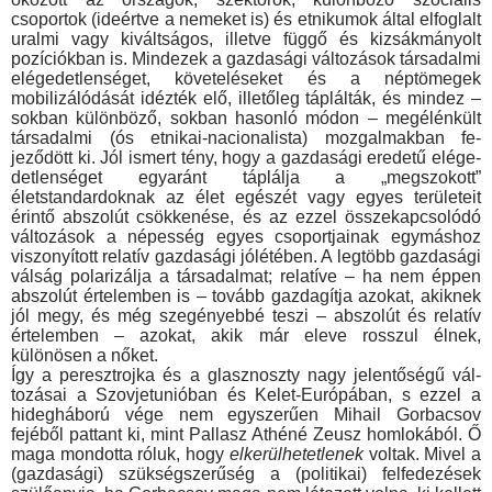
csoportok (ideértve a ne­meket is) és etnikumok által elfoglalt
uralmi vagy kiváltságos, illetve függő és kizsákmányolt
pozíciókban is. Mindezek a gaz­dasági változások társadalmi
elégedetlenséget, követeléseket és a néptömegek
mobilizálódását idézték elő, illetőleg táplálták, és mindez –
sokban különböző, sokban hasonló módon – meg­élénkült
társadalmi (ós etnikai-nacionalista) mozgalmakban fe­
jeződött ki. Jól ismert tény, hogy a gazdasági eredetű elége­
detlenséget egyaránt táplálja a „megszokott”
életstandardoknak az élet egészét vagy egyes területeit
érintő abszolút csökkené­se, és az ezzel összekapcsolódó
változások a népesség egyes csoportjainak egymáshoz
viszonyított relatív gazdasági jólété­ben. A legtöbb gazdasági
válság polarizálja a társadalmat; re­latíve – ha nem éppen
abszolút értelemben is – tovább gazda­gítja azokat, akiknek
jól megy, és még szegényebbé teszi – abszolút és relatív
értelemben – azokat, akik már eleve rosszul élnek,
különösen a nőket.
Így a peresztrojka és a glasznoszty nagy jelentőségű vál­
tozásai a Szovjetunióban és Kelet-Európában, s ezzel a
hideg­háború vége nem egyszerűen Mihail Gorbacsov
fejéből pattant ki, mint Pallasz Athéné Zeusz homlokából. Ő
maga mondotta róluk, hogy
elkerülhetetlenek
voltak. Mivel a
(gazdasági) szük­ségszerűség a (politikai) felfedezések