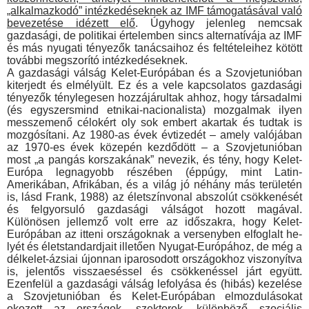
„alkalmazkodó” intézkedések­nek az IMF támogatásával való
bevezetése idézett elő
. Úgy­hogy jelenleg nemcsak
gazdasági, de politikai értelemben sincs alternatívája az IMF
és más nyugati tényezők tanácsaihoz és feltételeihez kötött
további megszorító intézkedéseknek.
A gazdasági válság Kelet-Európában és a Szovjetunióban
kiterjedt és elmélyült. Ez és a vele kapcsolatos gazdasági
té­nyezők ténylegesen hozzájárultak ahhoz, hogy társadalmi
(és egyszersmind etnikai-nacionalista) mozgalmak ilyen
messze­menő célokért oly sok embert akartak és tudtak is
mozgósítani. Az 1980-as évek évtizedét – amely valójában
az 1970-es évek közepén kezdődött – a Szovjetunióban
most „a pangás korsza­kának” nevezik, és tény, hogy Kelet-
Európa legnagyobb részé­ben (éppúgy, mint Latin-
Amerikában, Afrikában, és a világ jó néhány más területén
is, lásd Frank, 1988) az életszínvonal abszolút csökkenését
és felgyorsuló gazdasági válságot hozott magával.
Különösen jellemző volt erre az időszakra, hogy Ke­let-
Európában az itteni országoknak a versenyben elfoglalt he­
lyét és életstandardjait illetően Nyugat-Európához, de még a
délkelet-ázsiai újonnan iparosodott országokhoz viszonyítva
is, jelentős visszaeséssel és csökkenéssel járt együtt.
Ezenfelül a gazdasági válság lefolyása és (hibás) kezelése
a Szovjet­unióban és Kelet-Európában elmozdulásokat
okozott az orszá­gok, szektorok, különböző szociális