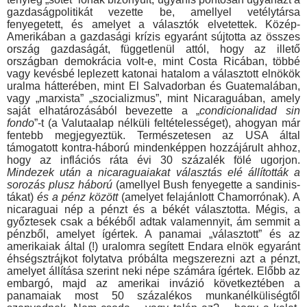
gazdaságpolitikát vezette be, amellyel ve­télytársa
fenyegetett, és amelyet a választók elvetettek. Közép-
Amerikában a gazdasági krízis egyaránt sújtotta az összes
or­szág gazdaságát, függetlenül attól, hogy az illető
országban de­mokrácia volt-e, mint Costa Ricában, többé
vagy kevésbé lep­lezett katonai hatalom a választott elnökök
uralma hátterében, mint El Salvadorban és Guatemalában,
vagy „marxista” „szo­cializmus”, mint Nicaraguában, amely
saját elhatározásából be­vezette a „
condicionalidad sin
fondo
”-t (a Valutaalap nélküli fel­tételességet), ahogyan már
fentebb megjegyeztük. Termé­szetesen az USA által
támogatott kontra-háború mindenképpen hozzájárult ahhoz,
hogy az inflációs ráta évi 30 százalék fölé ugorjon.
Mindezek után a nicaraguaiakat választás elé állították a
sorozás plusz háború
(amellyel Bush fenyegette a sandinis­
tákat)
és a pénz között
(amelyet felajánlott Chamorrónak). A
nicaraguai nép a pénzt és a békét választotta. Mégis, a
győz­tesek csak a békéből adtak valamennyit, ám semmit a
pénzből, amelyet ígértek. A panamai „választott” és az
amerikaiak által (!) uralomra segített Endara elnök egyaránt
éhségsztrájkot foly­tatva próbálta megszerezni azt a pénzt,
amelyet állítása szerint neki népe számára ígértek. Előbb az
embargó, majd az ame­rikai invázió következtében a
panamaiak most 50 százalékos munkanélküliségtől