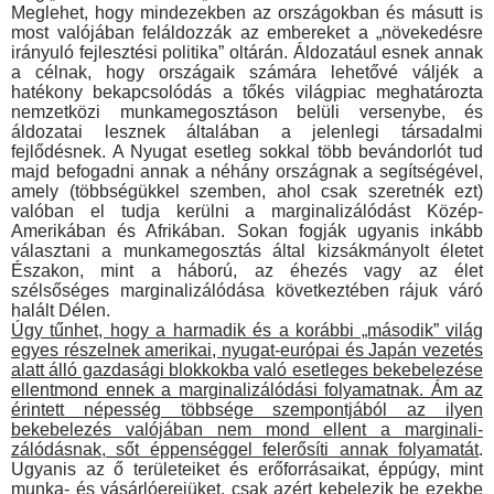
Meglehet, hogy mindezekben az országokban és másutt is
most valójában feláldozzák az embereket a „növekedésre
irá­nyuló fejlesztési politika” oltárán. Áldozatául esnek annak
a cél­nak, hogy országaik számára lehetővé váljék a
hatékony be­kapcsolódás a tőkés világpiac meghatározta
nemzetközi mun­kamegosztáson belüli versenybe, és
áldozatai lesznek általában a jelenlegi társadalmi
fejlődésnek. A Nyugat esetleg sokkal több bevándorlót tud
majd befogadni annak a néhány országnak a segítségével,
amely (többségükkel szemben, ahol csak szeret­nék ezt)
valóban el tudja kerülni a marginalizálódást Közép-
Amerikában és Afrikában. Sokan fogják ugyanis inkább
válasz­tani a munkamegosztás által kizsákmányolt életet
Északon, mint a háború, az éhezés vagy az élet
szélsőséges marginali­zálódása következtében rájuk váró
halált Délen.
Úgy tűnhet, hogy a harmadik és a korábbi „második” világ
egyes részelnek amerikai, nyugat-európai és Japán ve­zetés
alatt álló gazdasági blokkokba való esetleges beke­belezése
ellentmond ennek a marginalizálódási folyamat­nak. Ám az
érintett népesség többsége szempontjából az ilyen
bekebelezés valójában nem mond ellent a marginali­
zálódásnak, sőt éppenséggel felerősíti annak folyamatát
.
Ugyanis az ő területeiket és erőforrásaikat, éppúgy, mint
mun­ka- és vásárlóerejüket, csak azért kebelezik be ezekbe