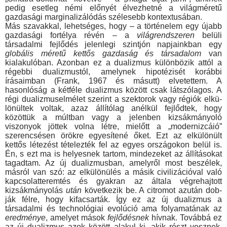
pedig esetleg némi előnyét élvezhetné a világ­méretű
gazdasági marginalizálódás szélesebb kontextusában.
Más szavakkal, lehetséges, hogy – a történelem egy újabb
gazdasági fortélya révén – a
világrendszeren
belüli
társadalmi fejlődés jelenlegi szintjón napjainkban egy
globális méretű ket­tős gazdaság és társadalom
van
kialakulóban. Azonban ez a dualizmus különbözik attól a
régebbi dualizmustól, amelynek hi­potézisét korábbi
írásaimban (Frank, 1967 és másutt) elvetet­tem. A
hasonlóság a kétféle dualizmus között csak látszólagos. A
régi dualizmuselmélet szerint a szektorok vagy régiók elkü­
lönültek voltak, azaz állítólag anélkül fejlődtek, hogy
közöttük a múltban vagy a jelenben kizsákmányoló
viszonyok jöttek volna létre, mielőtt a „modernizcáió”
szerencsésen örökre egyesítené őket. Ezt az elkülönült
kettős létezést tételezték fel az egyes országokon belül is.
Én, s ezt ma is helyesnek tartom, mind­ezeket az állításokat
tagadtam. Az új dualizmusban, amelyről most beszélek,
másról van szó: az elkülönülés a másik civili­zációval való
kapcsolatteremtés és gyakran az általa végrehaj­tott
kizsákmányolás
után
következik be. A citromot azután dob­
ják félre, hogy kifacsarták. Így ez az új dualizmus a
társadalmi és technológiai evolúció ama folyamatának az
eredménye
, amelyet mások
fejlődésnek
hívnak. Továbbá ez
az új dualiz­mus azok között alakul ki, akik részt vesznek,