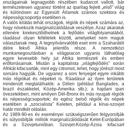
országainak leg­nagyobb részében kudarcot vallott, bár
természetesen ugyanez történt az iparilag fejlett „első” világ
és különösen az Egyesült Államok számos szektora és
népességcsoportja esetében is.
A valós kilátás tehát országok, régiók és népek számára az,
hogy növekszik marginalizálódásuk veszélye. Azaz akaratuk
ellenére kirekesztődhetnek a fejlődés világfolyamatából,
ráadá­sul olyan feltételek között, amelyeket nem maguk
választanak meg. A legnyilvánvalóbb eset erre a Szaharától
délre fekvő Af­rika jelentős része. A nemzetközi
munkamegosztásban a világ­piacon ugyanis láthatólag
egyre kevesebb hely jut Afrika termé­szeti és emberi
erőforrásainak. Miután a kapitalista „világfejlődés” során
Afrikát kifacsarták, mint egy citromot, lehet, hogy jó­részt most
sorsára hagyják. De ugyanez a sors fenyeget egyre inkább
más régiókat és népeket is. Ráadásul az ilyen területek
mindenütt megtalálhatók: a Délen (például Banglades, a
brazil északkelet, Közép-Amerika stb.); a hajdani ipari
övezetekben, mint amilyen Dél-Bronx és más nyugati régiók
és népesség­csoportok; és egész belső régiók és népek
esetében a „szo­cialista” Keleten, például a kínai-szovjet
határ mindkét oldalán.
Az 1989-90-es év eseményei szükségszerűen felgyorsítják
és súlyosbítják milliók marginalizálódását Kelet-Európában
és a Szovjetunióban. Szovjet-Közép-Ázsia kifacsart