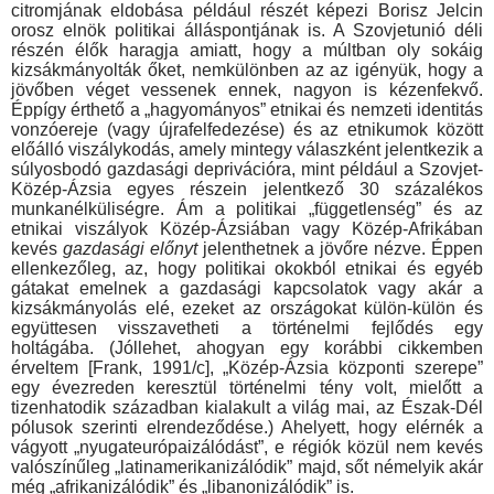
citromjának el­dobása például részét képezi Borisz Jelcin
orosz elnök politikai álláspontjának is. A Szovjetunió déli
részén élők haragja amiatt, hogy a múltban oly sokáig
kizsákmányolták őket, nemkülönben az az igényük, hogy a
jövőben véget vessenek ennek, nagyon is kézenfekvő.
Éppígy érthető a „hagyományos” etnikai és nemzeti identitás
vonzóereje (vagy újrafelfedezése) és az etnikumok kö­zött
előálló viszálykodás, amely mintegy válaszként jelentkezik a
súlyosbodó gazdasági deprivációra, mint például a Szovjet-
Közép-Ázsia egyes részein jelentkező 30 százalékos
munka­nélküliségre. Ám a politikai „függetlenség” és az
etnikai viszá­lyok Közép-Ázsiában vagy Közép-Afrikában
kevés
gazdasági előnyt
jelenthetnek a jövőre nézve. Éppen
ellenkezőleg, az, hogy politikai okokból etnikai és egyéb
gátakat emelnek a gaz­dasági kapcsolatok vagy akár a
kizsákmányolás elé, ezeket az országokat külön-külön és
együttesen visszavetheti a történelmi fejlődés egy
holtágába. (Jóllehet, ahogyan egy korábbi cikkem­ben
érveltem [Frank, 1991/c], „Közép-Ázsia központi szerepe”
egy évezreden keresztül történelmi tény volt, mielőtt a
tizenha­todik században kialakult a világ mai, az Észak-Dél
pólusok szerinti elrendeződése.) Ahelyett, hogy elérnék a
vágyott „nyugat­európaizálódást”, e régiók közül nem kevés
valószínűleg „latin­amerikanizálódik” majd, sőt némelyik akár
még „afrikanizálódik” és „libanonizálódik” is.