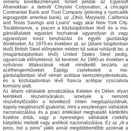
verseny következményeit. Is­mert példák az Egyesült
Államokban a detroiti Chrysler Corpo­ration, a chicagói
Continental Bank and Trust Company (jelen­leg a nyolcadik
legnagyobb amerikai bank), az „Ohio, Maryland, California
and Texas Savings and Loans” vagy akár New York City.
Továbbmenve, a piacon a köztulajdonban lévő és a ma­
gánvállalatok egyaránt hozhatnak ugyanolyan jó vagy
ugyan­olyan rossz beruházási és egyéb gazdasági
döntéseket. Az 1970-es években pl. az (állami tulajdonban
lévő) British Steel előnytelen módon túl sokat ruházott be, a
(magántulajdonban lévő) United States Steel pedig,
ugyancsak előnytelenül, túl keveset. Az 1980-as években a
nyilvános tiltakozások miatt mind­kettő bezárta az
acélhengerműveket. Éppígy cselekedett a ma­
gántulajdonban lévő német acélipar kereszténydemokrata,
és a köztulajdonban lévő francia acélipar szocialista
kormány alatt.
Az állami vállalatok privatizálása Keleten és Délen olyan
leértékelt részvényárakon, amelyek a nemzeti
részvénytőzsdén a következő héten megduplázódnak,
éppoly megtévesztő gya­korlat, mint a veszteséges vállalatok
nacionalizálása és a piaci értéküket meghaladó kártérítés
fizetése értük, vagy a nyeresé­ges vállalatok csekély
kárpótlás melletti vagy anélküli naciona­lizálása. Ez az „itt a
piros, hol a piros” játék annál megdöbben­tőbb azoknak a