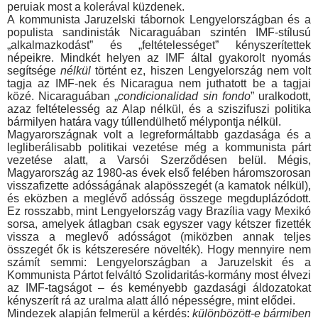
peruiak most a kolerával küzdenek.
A kommunista Jaruzelski tábornok Lengyelországban és a
populista sandinisták Nicaraguában szintén IMF-stílusú
„alkal­mazkodást” és „feltételességet” kényszerítettek
népeikre. Mind­két helyen az IMF által gyakorolt nyomás
segítsége
nélkül
tör­tént ez, hiszen Lengyelország nem volt
tagja az IMF-nek és Nicaragua nem juthatott be a tagjai
közé. Nicaraguában „
condicionalidad sin fondo
” uralkodott,
azaz feltételesség az Alap nélkül, és a sziszifuszi politika
bármilyen határa vagy túllendül­hető mélypontja nélkül.
Magyarországnak volt a legreformáltabb gazdasága és a
legliberálisabb politikai vezetése még a kommunista párt
veze­tése alatt, a Varsói Szerződésen belül. Mégis,
Magyarország az 1980-as évek első felében háromszorosan
visszafizette adósságának alapösszegét (a kamatok nélkül),
és eközben a meglévő adósság összege megduplázódott.
Ez rosszabb, mint Lengyelország vagy Brazília vagy Mexikó
sorsa, amelyek átlag­ban csak egyszer vagy kétszer fizették
vissza a meglevő adós­ságot (miközben annak teljes
összegét ők is kétszeresére nö­velték). Hogy mennyire nem
számít semmi: Lengyelországban a Jaruzelskit és a
Kommunista Pártot felváltó Szolidaritás-kor­mány most élvezi
az IMF-tagságot – és keményebb gazdasági áldozatokat
kényszerít rá az uralma alatt álló népességre, mint elődei.
Mindezek alapján felmerül a kérdés:
különbözött-e bármiben