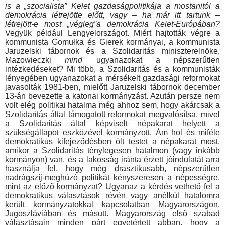
is a „szocialista” Kelet gazdaságpolitikája a mostanitól a
demok­rácia létrejötte előtt, vagy – ha már itt tartunk –
létrejött-e most „végleg”a demokrácia Kelet-Európában?
Vegyük például Len­gyelországot. Miért hajtották végre a
kommunista Gomułka és Gierek kormányai, a kommunista
Jaruzelski tábornok és a Szo­lidaritás miniszterelnöke,
Mazowieczki
mind
ugyanazokat a népszerűtlen
intézkedéseket? Mi több, a Szolidaritás és a kom­munisták
lényegében ugyanazokat a mérsékelt gazdasági re­formokat
javasolták 1981-ben, mielőtt Jaruzelski tábornok de­cember
13-án bevezette a katonai kormányzást. Azután persze nem
volt elég politikai hatalma még ahhoz sem, hogy akárcsak a
Szolidaritás által támogatott reformokat megvalósítsa, mivel
a Szolidaritás által képviselt népakarat helyett a
szükségállapot eszközével kormányzott. Ám hol és miféle
demokratikus kifeje­ződésben ölt testet a népakarat most,
amikor a Szolidaritás ténylegesen hatalmon (vagy inkább
kormányon) van, és a la­kosság iránta érzett jóindulatát arra
használja fel, hogy még drasztikusabb, népszerűtlen
nadrágszíj-meghúzó politikát kény­szeresen a népességre,
mint az előző kormányzat? Ugyanaz a kérdés vethető fel a
demokratikus választások révén vagy anél­kül hatalomra
került kormányzatokkal kapcsolatban Magyaror­szágon,
Jugoszláviában és másutt. Magyarország első szabad
választásain minden párt egyetértett abban, hogy a