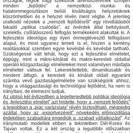
országok, régiók vagy szektorok alrendszereinek szintjén
minden „fejlő­dés” a nemzetközi munka- és
hatalommegosztáson belüli ki­váltságos helyzetüknek
köszönhetően és e helyzet révén ment végbe. A jelenleg
uralkodó nézetek a „nemzeti fejlődésről” egy rövidlátásból
fakadó „optikai csalódás”, az önérdek által befo­lyásolt,
szelektív, csőlátásszerű felfogás termékeként alakultak ki. A
fejlesztési ideológia egy ilyen önmegtévesztő felfogáson
alapul, és most ugyanez temeti is el, hiszen a kemény
realitá­sokkal szemben egyre kevésbé és kevésbé tartható.
Szüksé­gessé vált tehát, hogy ezt a fejlesztési elméletet,
éppúgy, mint a mikro-kínálati és makro-keresleti oldallal
operáló közgazdasá­gi elméleteket most valamilyen másfajta
elmélettel váltsuk fel. Lekerekítettebb, dinamikusabb és
mindent átfogó, a keresleti és kínálati oldalt egyaránt
számba vevő gazdaságelméletre van szükségünk ahhoz,
hogy a világgazdasági és technológiai fej­lődést, ha nem is
irányítani, de elemezni tudjuk.
Az utolsó két évtizedben a legelterjedtebb politikai ideo­lógia
és „fejlesztési elmélet” azt hirdette, hogy a „nemzeti fejlődés”
a legjobban a „piac varázslata” révén biztosítható, mégpedig
azáltal, hogy az „exportvezérelt” növekedés elő­mozdítása
érdekében szabadjára engedjük a „szabad vál­lalkozást
”. Az
iránymutató modellek ebben a tekintetben Dél-Korea és
Tajvan voltak. Ez a két ország a legutóbbi időszakban