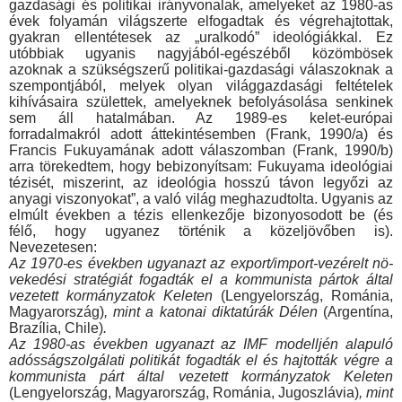
gazdasági és politikai irányvo­nalak, amelyeket az 1980-as
évek folyamán világszerte elfo­gadtak és végrehajtottak,
gyakran ellentétesek az „uralkodó” ideológiákkal. Ez
utóbbiak ugyanis nagyjából-egészéből közöm­bösek
azoknak a szükségszerű politikai-gazdasági válaszoknak a
szempontjából, melyek olyan világgazdasági feltételek
kihívá­saira születtek, amelyeknek befolyásolása senkinek
sem áll ha­talmában. Az 1989-es kelet-európai
forradalmakról adott átte­kintésemben (Frank, 1990/a) és
Francis Fukuyamának adott válaszomban (Frank, 1990/b)
arra törekedtem, hogy bebizonyít­sam: Fukuyama ideológiai
tézisét, miszerint, az ideológia hosszú távon legyőzi az
anyagi viszonyokat”, a való világ meg­hazudtolta. Ugyanis az
elmúlt években a tézis ellenkezője bi­zonyosodott be (és
félő, hogy ugyanez történik a közeljövőben is).
Nevezetesen:
Az 1970-es években ugyanazt az export/import-vezérelt nö­
vekedési stratégiát fogadták el a kommunista pártok által
veze­tett kormányzatok Keleten
(Lengyelország, Románia,
Magyar­ország)
, mint a katonai diktatúrák Délen
(Argentína,
Brazília, Chile)
.
Az 1980-as években ugyanazt az IMF modelljén alapuló
adósságszolgálati politikát fogadták el és hajtották végre a
kom­munista párt által vezetett kormányzatok Keleten
(Lengyelor­szág, Magyarország, Románia, Jugoszlávia)
, mint