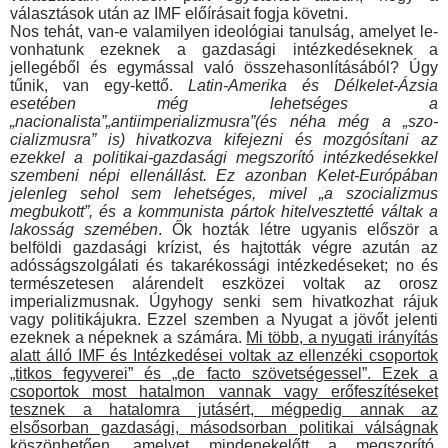
választások után az IMF előírásait fogja követni.
Nos tehát, van-e valamilyen ideológiai tanulság, amelyet le­
vonhatunk ezeknek a gazdasági intézkedéseknek a
jellegéből és egymással való összehasonlításából? Úgy
tűnik, van egy-kettő.
Latin-Amerika és Délkelet-Ázsia
esetében még lehetsé­ges a
„nacionalista”„antiimperializmusra”(és néha még a „szo­
cializmusra” is) hivatkozva kifejezni és mozgósítani az
ezekkel a politikai-gazdasági megszorító intézkedésekkel
szembeni né­pi ellenállást. Ez azonban Kelet-Európában
jelenleg sehol sem lehetséges, mivel „a szocializmus
megbukott”, és a kommunista pártok hitelvesztetté váltak a
lakosság szemében
. Ők hozták létre ugyanis először a
belföldi gazdasági krízist, és hajtották végre azután az
adósságszolgálati és takarékossági intézkedé­seket; no és
természetesen alárendelt eszközei voltak az orosz
imperializmusnak. Úgyhogy senki sem hivatkozhat rájuk
vagy politikájukra. Ezzel szemben a Nyugat a jövőt jelenti
ezeknek a népeknek a számára.
Mi több, a nyugati irányítás
alatt álló IMF és Intézkedései voltak az ellenzéki csoportok
„titkos fegyverei” és „de facto szövetségessel”. Ezek a
csoportok most hatalmon vannak vagy erőfeszítéseket
tesznek a ha­talomra jutásért, mégpedig annak az
elsősorban gazdasági, másodsorban politikai válságnak
köszönhetően, amelyet mindenekelőtt a megszorító,