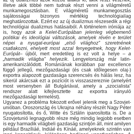
illetve akik többé nem tudnak részt venni a világméretű
munkamegosztásban. E világméretű munkamegosztás
sajátosságai bizonyos mértékig technológiailag
meghatározottak. Ezért ez az új dualizmus ré­szesedik a régi
technológiai dualizmus hatásaiból. A történelem iróniája az
is, hogy
azok a Kelet-Európában jelenleg végbeme­nő
politikai és ideológiai változások, amelyek révén e terület
népei a nyugat-európai „első világhoz” szeretnének
csatlakoz­ni, ehelyett most azzal fenyegetnek, hogy Kelet-
Európát
– újból, mert eredetileg is ez volt a helye –
a
„harmadik világba” helye­zik
. Lengyelország már latin-
amerikanizálódott. Romániának ko­rábban par excellence
függő jellegű, mezőgazdasági (és csak időlegesen olaj-)
exportra alapozott gazdasága szerencsés és hálás lesz, ha
sikerül akárcsak ezt a pozíciót is visszaszereznie (amelyért
most versenyben áll Bulgáriával, amely a „szocialista”
rendszer alatt kifejlesztette az exportra irányuló
mezőgazdasági termelést).
Ugyanez a probléma fokozott erővel jelenik meg a Szovjet­
unióban. Oroszország és Ukrajna néhány részét Nagy Péter
nyugatosította, és ő, Witte és Sztálin iparosította is. De a
Szov­jetunió legnagyobb része még mindig legjobb esetben
is egy harmadik világbeli gazdaság szintjón áll, mint amilyen
például Brazíliáé, Indiáé és Kínáé, amelyeknek szintén van