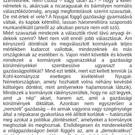
szenvednek. Nem csoda – vagy talán az? – hogy a kelet-
németek is, akárcsak a nicaraguaiak és bármi­lyen normális
választóközönség, anyagi megfontolások szerint szavaztak.
De mit értek el vele? A Nyugat függő gazdasági gyar­matává
váltak, és kaptak kétmillió, lassan hárommillióra szapo­rodó
munkanélkülit (amiről az alkuban persze nem volt szó).
Miért szavaztak mindezek a választók rövid távú anyagi ér­
dekeik szerint? Mert nem volt ennél jobb választásuk. Ám
kény­szerű döntésük és megválasztott kormányaik teljes
mértékben kudarcot vallottak, mindezeknek és más
országoknak az esetében is. Vajon miért követték és követik
mindezek
a kormányok ugyan­azokkal a gazdasági
körülményekkel szembesülve
ugyanazt
a
gazdaságpolitikát? Mind ezt tették, mert ezt kellett tenniük (a
Kohl-kormányzat esetleges kivételével Nyugat-
Németországban, amely hozhatott volna néhány kevésbé
költséges döntést, mint amilyenekre hajlamosnak látszik).
Mindezek a kormányok rá­kényszerültek, hogy ne azt tegyek,
amit „a nép” akart, hanem azt, amit a gazdasági
körülmények diktáltak. Azonban nem egy­szerűen a
„nemzeti” gazdaság – és annak vagyona vagy sze­génysége
által a népakarat gyakorlása elé állított korlátok – ha­tározták
meg azokat a politikai „döntéseket”, amelyeket a kor­mányok
meghoztak és meghoznak. Elsődlegesen és mindenekelőtt
a világgazdaságon belüli függés
az, ami a „demokratikus”