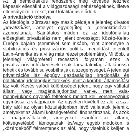
Az új demokratikus rendszerek még kevésbé lesznek
képesek ellenállni a világgazdasági ne­hézségeknek, illetve
ellensúlyozni ezeket, mint totalitárius elődeik.
A privatizáció tébolya
Az ideológiai zűrzavar egy másik példája a jelenleg divatos
„
pri­vatizálás
”, amelyet egyidejűleg a „demokráciával”
azonosítanak. Sajnálatos módon ez az ideológiailag
elősegített privatizálás nem jelent orvosságot Közép-Kelet-
Európa bajaira (semmivel sem inkább, mint amennyire a
stabilizációs és privatizációs po­litika megoldást jelentett
Latin-Amerika és a világ más részei problémáira). Mi több, a
jelenlegi világméretű recesszió folya­mán ezek a
privatizációs intézkedések csak társadalmilag álta­lánossá
tehetik és tovább súlyosbíthatják a szegénységet.
A jelenlegi
privatizációs láz éppúgy gazdaságilag irracionális és
politikailag ideologikus törekvés, mint a korábbi államo­sítási
láz volt. Kevés valódi különbséget jelent, hogy egy vállalat
állami vagy magántulajdonban van-e, mert vala­
mennyiüknek egyenlő feltételek mellett kell versenyezniük
egymással a világpiacon
. Az egyetlen kivételt ez alól a sza­
bály alól az olyan köztulajdonban lévő vállalatok jelentik,
ame­lyeket az állami költségvetésből finanszíroznak, és azok
a ma­gánvállalatok, amelyeket szintén az állami,
költségvetésből tá­mogatnak, és/vagy egyéb módokon is
„közérdekből” felmentenek az alól, hogy viselniük kelljen a