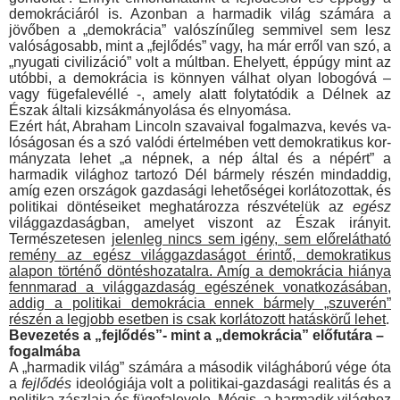
demokráciáról is. Azonban a harmadik világ számára a
jövőben a „demokrácia” valószínűleg semmivel sem lesz
valóságosabb, mint a „fejlődés” vagy, ha már erről van szó, a
„nyugati civilizáció” volt a múltban. Ehelyett, éppúgy mint az
utóbbi, a demokrácia is könnyen válhat olyan lobogóvá –
vagy fügefalevéllé -, amely alatt folytatódik a Délnek az
Észak általi kizsákmányolása és elnyomása.
Ezért hát, Abraham Lincoln szavaival fogalmazva, kevés va­
lóságosan és a szó valódi értelmében vett demokratikus kor­
mányzata lehet „a népnek, a nép által és a népért” a
harmadik világhoz tartozó Dél bármely részén mindaddig,
amíg ezen or­szágok gazdasági lehetőségei korlátozottak, és
politikai dönté­seiket meghatározza részvételük az
egész
világgazdaságban, amelyet viszont az Észak irányit.
Természetesen
jelenleg nincs sem igény, sem előrelátható
remény az egész világ­gazdaságot érintő, demokratikus
alapon történő döntésho­zatalra. Amíg a demokrácia hiánya
fennmarad a világgaz­daság egészének vonatkozásában,
addig a politikai demok­rácia ennek bármely „szuverén”
részén a legjobb esetben is csak korlátozott hatáskörű lehet
.
Bevezetés a „fejlődés”- mint a „demokrácia” előfutára –
fogalmába
A „harmadik világ” számára a második világháború vége óta
a
fejlődés
ideológiája volt a politikai-gazdasági realitás és a
po­litika zászlaja és fügefalevele. Mégis,
a harmadik világhoz