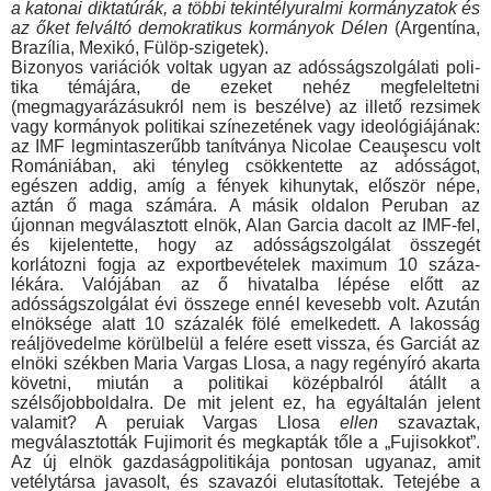
a katonai dik­tatúrák, a többi tekintélyuralmi kormányzatok és
az őket felváltó demokratikus kormányok Délen
(Argentína,
Brazília, Mexikó, Fülöp-szigetek).
Bizonyos variációk voltak ugyan az adósságszolgálati poli­
tika témájára, de ezeket nehéz megfeleltetni
(megmagyarázá­sukról nem is beszélve) az illető rezsimek
vagy kormányok po­litikai színezetének vagy ideológiájának:
az IMF legmintaszerűbb tanítványa Nicolae Ceauşescu volt
Romániában, aki tényleg csökkentette az adósságot,
egészen addig, amíg a fé­nyek kihunytak, először népe,
aztán ő maga számára. A másik oldalon Peruban az
újonnan megválasztott elnök, Alan Garcia dacolt az IMF-fel,
és kijelentette, hogy az adósságszolgálat összegét
korlátozni fogja az exportbevételek maximum 10 száza­
lékára. Valójában az ő hivatalba lépése előtt az
adósságszolgá­lat évi összege ennél kevesebb volt. Azután
elnöksége alatt 10 százalék fölé emelkedett. A lakosság
reáljövedelme körülbelül a felére esett vissza, és Garciát az
elnöki székben Maria Vargas Llosa, a nagy regényíró akarta
követni, miután a politikai kö­zépbalról átállt a
szélsőjobboldalra. De mit jelent ez, ha egyál­talán jelent
valamit? A peruiak Vargas Llosa
ellen
szavaztak,
megválasztották Fujimorit és megkapták tőle a „Fujisokkot”.
Az új elnök gazdaságpolitikája pontosan ugyanaz, amit
vetélytársa javasolt, és szavazói elutasítottak. Tetejébe a