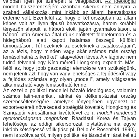
valóban igen jól szerepelt a világpiacon.
Az ideológiai
modell balszerencséjére azonban sikerük nem annyira a
szabad vállalkozás, mint inkább az állami beavatkozás
érdeme volt
. Ezenfelül az, hogy e két országban az állam
képes volt az ilyen típusú beavatkozásra, három korábbi
tényezőn alapult: a háború előtti japán gyarmatosításon, a
háború után Amerika által rájuk erőltetett földreformon és a
hidegháború alatt kapott hatalmas összegű külföldi
támogatáson. Túl ezeknek az eseteknek a „sa­játosságain”,
az a tézis, hogy minden vagy akár számos más ország
lemásolhatná „sikerüket”, alapvetően téves. A világpiac nem
tudná felvenni egy Kína-méretű Hongkong exportját. Más­
felől az, hogy jobb gazdasági elemzésre van szükségünk,
nem jelenti azt, hogy van vagy lehetséges a fejlődésről vagy
a fej­lődés számára egy olyan „modell”, amely világszerte
alkalmaz­ható vagy lemásolható lenne.
Az ezzel a politikai modellel házaló ideológusok, valamint
számos latin-amerikai, afrikai és délkelet-ázsiai ország
szeren­csétlenségére, amelyek lényegében ugyanezt az
exportvezérelt növekedési stratégiát követték, Hongkong és
Szingapúr város­államai kivételével
ez a modell mindenütt
nyomorúságosan megbukott
. Ráadásul Korea és Tajvan
lehetősége az eddigi si­kersorozat folytatására ma egyre
inkább kétségessé válik (lásd pl. Bello és Rosenfeld, 1990),
nem is szólva arról, milyen poli­tikai és társadalmi árat kellett