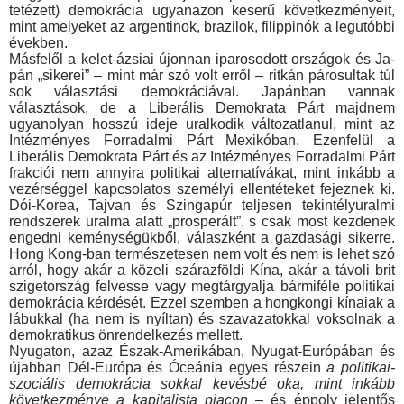
tetézett) demokrácia ugyanazon keserű következményeit,
mint amelyeket az argentinok, brazilok, filippinók a legutóbbi
évek­ben.
Másfelől a kelet-ázsiai újonnan iparosodott országok és Ja­
pán „sikerei” – mint már szó volt erről – ritkán párosultak túl
sok választási demokráciával. Japánban vannak
választások, de a Liberális Demokrata Párt majdnem
ugyanolyan hosszú ide­je uralkodik változatlanul, mint az
Intézményes Forradalmi Párt Mexikóban. Ezenfelül a
Liberális Demokrata Párt és az Intéz­ményes Forradalmi Párt
frakciói nem annyira politikai alternatí­vákat, mint inkább a
vezérséggel kapcsolatos személyi ellenté­teket fejeznek ki.
Dói-Korea, Tajvan és Szingapúr teljesen tekintélyuralmi
rendszerek uralma alatt „prosperált”, s csak most kezdenek
engedni keménységükből, válaszként a gazdasági si­kerre.
Hong Kong-ban természetesen nem volt és nem is lehet szó
arról, hogy akár a közeli szárazföldi Kína, akár a távoli brit
szigetország felvesse vagy megtárgyalja bármiféle politikai
de­mokrácia kérdését. Ezzel szemben a hongkongi kínaiak a
lá­bukkal (ha nem is nyíltan) és szavazatokkal voksolnak a
de­mokratikus önrendelkezés mellett.
Nyugaton, azaz Észak-Amerikában, Nyugat-Európában és
újabban Dél-Európa és Óceánia egyes részein
a politikai-
szo­ciális demokrácia sokkal kevésbé oka, mint inkább
követ­kezménye a kapitalista piacon
– és éppoly jelentős