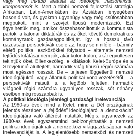
vagy még inkább aláásta az ideológia „nacionalista”
komponensét is
. Mert a többi nemzeti fejlesztési stratégia
Afrikában, Latin-Ameriká­ban és Ázsiában lényegében
hasonló volt, és gyakran ugyan­úgy vagy még csúfosabban
megbukott, mint a szovjet típusú modernizáció. Ezt
figyelhettük meg, amikor összehasonlítottuk a kommunista
pártok, a katonai diktatúrák és az őket követő demokratikus
kormányzatok gazdaságpolitikáját. így a hosszú távú
gazdasági perspektívák csele az, hogy semmiféle – bármily
eltérő politikai eszközökkel folytatott – alternatív nemzeti
fejlő­dés kilátásai nem jók, akár külön-külön, akár együttesen
tekint­jük őket. Ellenkezőleg, e kilátások Kelet-Európa és a
Szovjet­unió alulfejlett, harmadik világ típusú régiói számára
most egé­szen rosszak. De – teljesen függetlenül nemzeti
ideológiájuktól vagy államuk politikai vonalvezetésétől – a
perspektívák másutt is, a legtöbb fejletlen, harmadik
világbeli régió számára ugyan­ilyen rosszak, sőt néhány
esetben még rosszabbak is.
A politikai ideológia jelenlegi gazdasági irrelevanciája
Az 1980-as évek mind a Kelet, mind a Dél országainak
jelentős részében a „fejlődés” ideológiájáról a „demokrácia”
ideológiájára való áttérést mutatták. Mégis, ugyanezek az
1980-as évek egy­szersmind bebizonyíthatták a nemzeti
politikai ideológiáknak a nemzetközi világgazdaságban való
irrelevanciáját is. A legjelen­tősebb nemzetközi és nemzeti