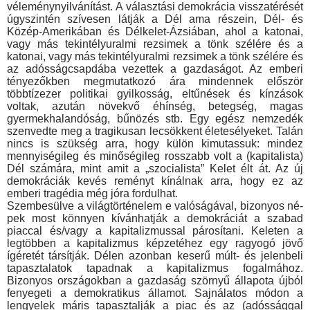
véleménynyilvánítást. A választási de­mokrácia visszatérését
úgyszintén szívesen látják a Dél ama részein, Dél- és
Közép-Amerikában és Délkelet-Ázsiában, ahol a katonai,
vagy más tekintélyuralmi rezsimek a tönk szélére és a
katonai, vagy más tekintélyuralmi rezsimek a tönk szélére és
az adósságcsapdába vezettek a gazdaságot. Az emberi
ténye­zőkben megmutatkozó ára mindennek először
többtízezer poli­tikai gyilkosság, eltűnések és kínzások
voltak, azután növekvő éhínség, betegség, magas
gyermekhalandóság, bűnözés stb. Egy egész nemzedék
szenvedte meg a tragikusan lecsökkent életesélyeket. Talán
nincs is szükség arra, hogy külön kimutas­suk: mindez
mennyiségileg és minőségileg rosszabb volt a (ka­pitalista)
Dél számára, mint amit a „szocialista” Kelet élt át. Az új
demokráciák kevés reményt kínálnak arra, hogy ez az
emberi tragédia még jóra fordulhat.
Szembesülve a világtörténelem e valóságával, bizonyos né­
pek most könnyen kívánhatják a demokráciát a szabad
piaccal és/vagy a kapitalizmussal párosítani. Keleten a
legtöbben a ka­pitalizmus képzetéhez egy ragyogó jövő
ígéretét társítják. Délen azonban keserű múlt- és jelenbeli
tapasztalatok tapadnak a ka­pitalizmus fogalmához.
Bizonyos országokban a gazdaság ször­nyű állapota újból
fenyegeti a demokratikus államot. Sajnálatos módon a
lengyelek máris tapasztalják a piac és az (adóssággal