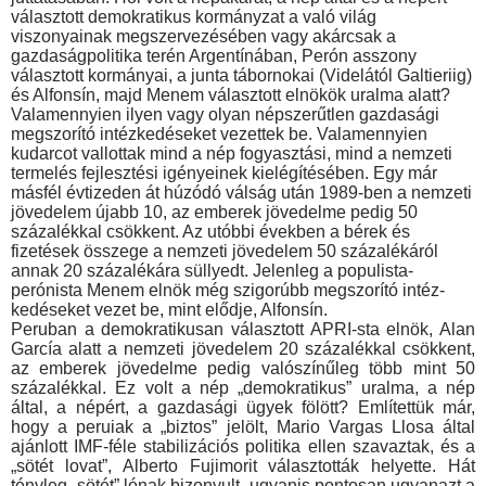
választott demokratikus kor­mányzat a való világ
viszonyainak megszervezésében vagy akárcsak a
gazdaságpolitika terén Argentínában, Perón asszony
választott kormányai, a junta tábornokai (Videlától Galtieriig)
és Alfonsín, majd Menem választott elnökök uralma alatt?
Valamennyien ilyen vagy olyan népszerűtlen gazdasági
meg­szorító intézkedéseket vezettek be. Valamennyien
kudarcot val­lottak mind a nép fogyasztási, mind a nemzeti
termelés fejlesz­tési igényeinek kielégítésében. Egy már
másfél évtizeden át hú­zódó válság után 1989-ben a nemzeti
jövedelem újabb 10, az emberek jövedelme pedig 50
százalékkal csökkent. Az utóbbi években a bérek és
fizetések összege a nemzeti jövedelem 50 százalékáról
annak 20 százalékára süllyedt. Jelenleg a populista-
perónista Menem elnök még szigorúbb megszorító intéz­
kedéseket vezet be, mint elődje, Alfonsín.
Peruban a demokratikusan választott APRI-sta elnök, Alan
García alatt a nemzeti jövedelem 20 százalékkal csökkent,
az emberek jövedelme pedig valószínűleg több mint 50
százalék­kal. Ez volt a nép „demokratikus” uralma, a nép
által, a népért, a gazdasági ügyek fölött? Említettük már,
hogy a peruiak a „biz­tos” jelölt, Mario Vargas Llosa által
ajánlott IMF-féle stabilizációs politika ellen szavaztak, és a
„sötét lovat”, Alberto Fujimorit vá­lasztották helyette. Hát
tényleg „sötét” lónak bizonyult, ugyanis pontosan ugyanazt a