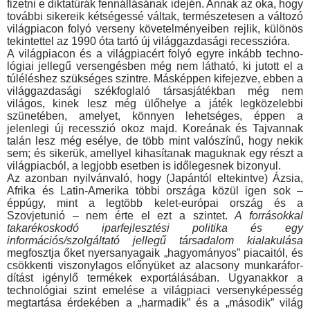
fizetni e diktatúrák fennállásának idején. Annak az oka, hogy
további sikereik kétségessé váltak, természetesen a változó
világpiacon folyó verseny követelmé­nyeiben rejlik, különös
tekintettel az 1990 óta tartó új világgaz­dasági recesszióra.
A világpiacon és a világpiacért folyó egyre inkább techno­
lógiai jellegű versengésben még nem látható, ki jutott el a
túl­éléshez szükséges szintre. Másképpen kifejezve, ebben a
világgazdasági székfoglaló társasjátékban még nem
világos, ki­nek lesz még ülőhelye a játék legközelebbi
szünetében, ame­lyet, könnyen lehetséges, éppen a
jelenlegi új recesszió okoz majd. Koreának és Tajvannak
talán lesz még esélye, de több mint valószínű, hogy nekik
sem; és sikerük, amellyel kihasítanak maguknak egy részt a
világpiacból, a legjobb esetben is időle­gesnek bizonyul.
Az azonban nyilvánvaló, hogy (Japántól eltekintve) Ázsia,
Afrika és Latin-Amerika többi országa közül igen sok –
éppúgy, mint a legtöbb kelet-európai ország és a
Szovjetunió – nem érte el ezt a szintet.
A forrásokkal
takarékoskodó iparfejlesztési politika és egy
információs/szolgáltató jellegű társadalom kiala­kulása
megfosztja őket nyersanyagaik „hagyományos” piacaitól, és
csökkenti viszonylagos előnyüket az alacsony munkaráfor­
dítást igénylő termékek exportálásában. Ugyanakkor a
techno­lógiai szint emelése a világpiaci versenyképesség
megtartása érdekében a „harmadik” és a „második” világ