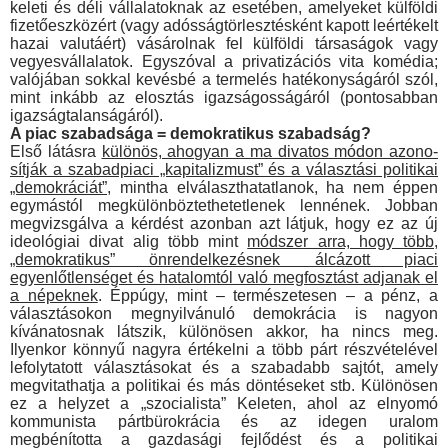
keleti és déli vállalatoknak az esetében, ame­lyeket külföldi
fizetőeszközért (vagy adósságtörlesztésként kapott leértékelt
hazai valutáért) vásárolnak fel külföldi társasá­gok vagy
vegyesvállalatok. Egyszóval a privatizációs vita ko­média;
valójában sokkal kevésbé a termelés hatékonyságáról szól,
mint inkább az elosztás igazságosságáról (pontosabban
igazságtalanságáról).
A piac szabadsága = demokratikus szabadság?
Első látásra
különös, ahogyan a ma divatos módon azono­
sítják a szabadpiaci „kapitalizmust” és a választási politikai
„demokráciát”
, mintha elválaszthatatlanok, ha nem éppen
egy­mástól megkülönböztethetetlenek lennének. Jobban
megvizs­gálva a kérdést azonban azt látjuk, hogy ez az új
ideológiai divat alig több mint
módszer arra, hogy több,
„demokrati­kus” önrendelkezésnek álcázott piaci
egyenlőtlenséget és hatalomtól való megfosztást adjanak el
a népeknek
. Éppúgy, mint – természetesen – a pénz, a
választásokon megnyilvánuló demokrácia is nagyon
kívánatosnak látszik, különösen akkor, ha nincs meg.
Ilyenkor könnyű nagyra értékelni a több párt rész­vételével
lefolytatott választásokat és a szabadabb sajtót, amely
megvitathatja a politikai és más döntéseket stb. Különösen
ez a helyzet a „szocialista” Keleten, ahol az elnyomó
kommunista pártbürokrácia és az idegen uralom
megbénította a gazdasági fejlődést és a politikai