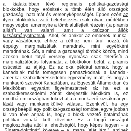
a kiala­kulóban lévő regionális politikai-gazdasági
blokkokba, hogy erő­sítsék a tömb élén álló országok
gazdasági hatalmát és ver­senyképességét. Éppen ezért
az
ilyen blokkokba való bekebelezés csak olyan mértékben
megy végbe, amennyire a tömb alulfejlett részein („a piramis
alján”) van valami, amit a csúcson állók
kizsákmányolhatnak
. Ahol, és amikor az emberek munka-
vagy vásárlóereje ehhez a célhoz nem járul hozzá, ők
éppúgy marginalizáltak maradnak, mint egyébként
maradnának. Sőt, a mind a gazdasági tömbök között, mind
azo­kon belül folyó verseny nyomása csak felerősíti a
marginalizá­lódás folyamatát a blokkokon belül, a piramis
csúcsától az al­jáig. Ez az oka például annak, hogy a
kanadaiak máris töme­gesen panaszkodnak a kanadai-
amerikai szabadkereskedelmi egyezmény miatt, és hogy a
munkaerő szóvivői Kanadában, az Egyesült Államokban és
Mexikóban egyaránt figyelmeztetnek rá: ha ezt a
szabadkereskedelmi zónát kiterjesztik Mexikóra is, ez
mindhárom országban fokozhatja a munkaerő kizsákmányo­
lását vagy munkanélkülivé válását. Ezenkívül, ha egy
ország beépül egy politikai-gazdasági tömbbe, egyre jobban
ki van téve annak is, hogy a blokk vezető hatalmának
politikai vonalát kell követnie. Ez a függő országot
megfoszthatja attól a lehetőségtől, hogy képes legyen – a
„Sinatra-doktrinát” követve – a „maga útját járni”, aminek