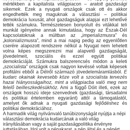
mértékben a kapitalista
világ
piacon –
aratott gazdasági
sikernek
. Ezek a nyugati országok csak ott és akkor
engedhették meg maguknak a választási – politikai
demokrácia luxusát, ahol gazdagságuk alapjai ezt lehetővé
tették számukra. Természetesen bonyolult és vitákkal teli
munkát igényelne annak kimutatása, hogy az Észak-Dél
kapcsolatoknak a múltban az „imperializmusra” és
„kolonializmusra”, mind a mai napig pedig az egyenlőtlen
cse­rére alapozott rendszere nélkül a Nyugat nem lehetett
volna ké­pes megszerezni mai alapvető gazdagságát,
jövedelmeit, szo­ciális és ezzel együtt politikai
demokráciáját. Számukra balsze­rencsés módon a keleti
„szocialista” országok csak nagyon kevéssé voltak képesek
profitálni ebből a Délről származó jö­vedelemáramlásból.
E
kudarc okainak kevesebb köze volt a szocialista tervezés
hazai hiányosságaihoz, mint a világpiacba való meg nem
felelő beilleszkedésükhöz
. Ami a függő Dóit illeti, ezek az
országok hosszú ideje szenvednek (gazdasági, társa­dalmi
és politikai értelemben egyaránt) attól a támogatástól,
amelyet ők adnak a nyugati gazdasági fejlődéshez és
politikai demokráciához.
A harmadik világ nyilvánvaló tanúbizonyságát nyújtja a népi
választási demokrácia kudarcának a való világ
irányításában vagy a saját gazdaságpolitika érvényre
juttatásában. Hol volt a népakarat, a nép által és a népért