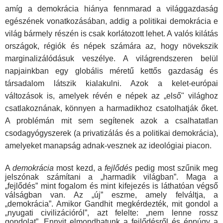
amíg a demokrácia hiánya fennmarad a világgazdaság
egészének vonatkozásában, addig a politikai demokrácia e
világ bármely részén is csak korlátozott lehet. A valós kilátás
országok, régiók és népek számára az, hogy növekszik
marginalizálódásuk veszélye. A világrendszeren belül
napjainkban egy globális méretű kettős gazdaság és
társadalom látszik kialakulni. Azok a kelet-európai
változások is, amelyek révén e népek az „első" világhoz
csatlakoznának, könnyen a harmadikhoz csatolhatják őket.
A problémán mit sem segítenek azok a csalhatatlan
csodagyógyszerek (a privatizálás és a politikai demokrácia),
amelyeket manapság adnak-vesznek az ideológiai piacon.
A
demokrácia
most kezd, a
fejlődés
pedig most szűnik meg
jelszónak számítani a „harmadik világban”. Maga a
„fejlődés” mint fogalom és mint kifejezés is láthatóan végső
válságban van. Az „új” eszme, amely felváltja, a
„demokrácia”. Amikor Gandhit megkérdezték, mit gondol a
„nyugati civilizációról”, azt felelte: „nem lenne rossz
gondolat”. Ennyit elmondhatunk a fej­lődésről és éppúgy a