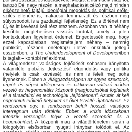
tar­tozó Dél nagy részén, a meghaladását célzó majd minden
elképzelhető fajtájú ideológiai megoldás és politikai erőfe­
szítés ellenére is, makacsul fennmaradt és részben még
súlyosbodott is a gazdasági fejletlenség
. Ez a történet nem
új, és itt kevéssé kell részleteznem. Azonban van itt néhány
későbbi, meglehetősen visszás fordulat, amely a jelen
kontex­tusban figyelmet érdemel. Engedtessék meg, hogy
ezzel kap­csolatban megismételjem néhány – nemrég
publikált, részben önéletrajzi illetve önkritikái jellegű
esszémben, a
The Underdevelopment of Development
ben
is taglalt – korábbi reflexiómat.
A világrendszer valóságos fejlődését sohasem irányította
valamiféle globális „fejlesztési” elgondolás vagy politika
(helyiek is csak kevéssé), és nem is felelt meg soha
ilyeneknek. Ebben
a világgazdaságban az egyes szektorok,
régiók és népek idő­legesen és ciklikusan változó módon
vezető és hegemoniális központi (mag)pozíciókat foglalnak
el a társadalmi és technoló­giai „fejlődésben”. Azután át kell
engedniük előkelő helyüket az őket felváltó újabbaknak. Ez
rendszerint egy, a rendszeren be­lüli hosszú, válságos
interregnum után történik. Ebben a krízis ­időszakban
intenzív versengés folyik a vezető szerepért és a
hegemóniáért
. A központi mag a világtörténelem során a
föld­golyón elsősorban nyugati irányban tolódott el. Az