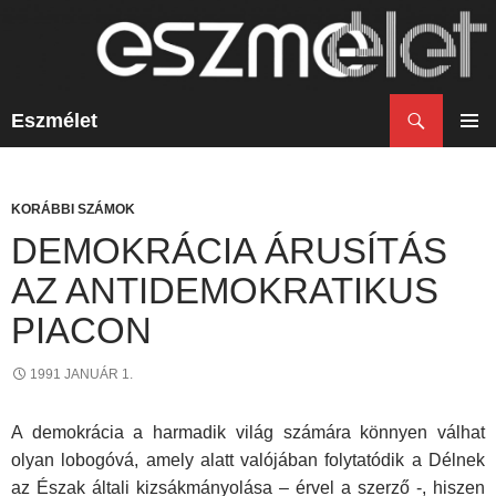
Keresés
Eszmélet
KILÉPÉS
A
ELSŐ
TARTALOMBA
MENÜ
KORÁBBI SZÁMOK
DEMOKRÁCIA ÁRUSÍTÁS
AZ ANTIDEMOKRATIKUS
PIACON
1991 JANUÁR 1.
A demokrácia a harmadik világ számára könnyen válhat
olyan lobogóvá, amely alatt valójában folytatódik a Délnek
az Észak általi kizsákmányolása – érvel a szerző -, hiszen