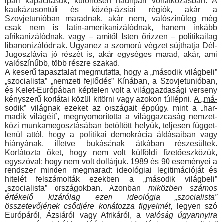
ipari ka­pacitásuk, különösen hadiipari vonatkozásban. A
kaukázuson­túli és közép-ázsiai régiók, akár a
Szovjetunióban maradnak, akár nem, valószínűleg még
csak nem is latin-amerikanizálód­nak, hanem inkább
afrikanizálódnak, vagy – amitől Isten őrizzen – politikailag
libanonizálódnak. Ugyanez a szomorú végzet sújt­hatja Dél-
Jugoszlávia jó részét is, akár egységes marad, akár, ami
valószínűbb, több részre szakad.
A keserű tapasztalat megmutatta, hogy a „második világbeli”
„szocialista” „nemzeti fejlődés” Kínában, a Szovjetunióban,
és Kelet-Európában képtelen volt a világgazdasági verseny
kényszerű korlátai közül kitörni vagy azokon túllépni.
A „má­
sodik” világnak ezeket az országait éppúgy, mint a „har­
madik világéit”, megnyomorította a világgazdaság nemzet­
közi munkamegosztásában betöltött helyük
, teljesen függet­
lenül attól, hogy a politikai demokrácia áldásaiban vagy
hiányának, illetve bukásának átkában részesültek.
Korlátozta őket, hogy nem volt külföldi fizetőeszközük,
egyszóval: hogy nem volt dollárjuk. 1989 és 90 eseményei a
rendszer minden megmaradt ideológiai legitimációját és
hitelét felszámolták ezek­ben a „második világbeli”
„szocialista” országokban. Azonban
miközben számos
értékelő kizárólag ezen ideológia „szocialista”
összetevőjének csődjére korlátozza figyelmét
, legyen szó
Eu­rópáról, Ázsiáról vagy Afrikáról, a
valóság úgyannyira