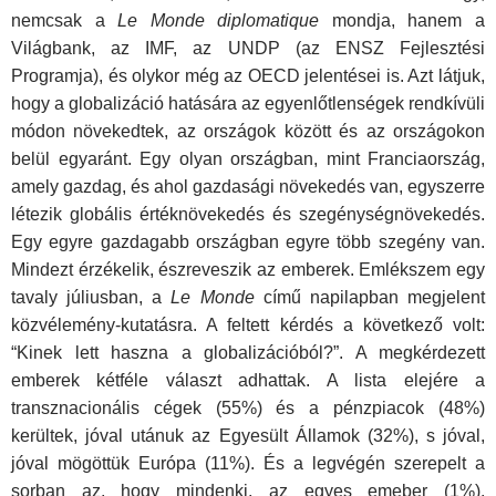
nemcsak a
Le Monde diplomatique
mondja, hanem a
Világbank, az IMF, az UNDP (az ENSZ Fejlesztési
Programja), és olykor még az OECD jelentései is. Azt látjuk,
hogy a glo­balizáció hatására az egyenlőtlenségek rendkívüli
módon növekedtek, az országok között és az országokon
belül egyaránt. Egy olyan országban, mint Franciaország,
amely gazdag, és ahol gazdasági növekedés van, egyszerre
létezik globális értéknövekedés és szegénységnövekedés.
Egy egyre gazdagabb országban egyre több szegény van.
Mindezt érzékelik, észreveszik az emberek. Emlékszem egy
tavaly júliusban, a
Le Monde
című napilapban megjelent
közvélemény-kutatásra. A feltett kérdés a következő volt:
“Kinek lett haszna a globalizációból?”. A megkérdezett
emberek kétféle választ adhattak. A lista elejére a
transznacionális cégek (55%) és a pénzpiacok (48%)
kerültek, jóval utánuk az Egyesült Államok (32%), s jóval,
jóval mögöttük Európa (11%). És a legvégén szerepelt a
sorban az, hogy mindenki, az egyes emeber (1%).