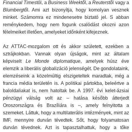
Financial Times
tól, a
Business Week
től, a
Reuters
től vagy a
Blumberg
től. Ami azt bizonyítja, hogy komolyan vesznek
minket. Számomra ez mindenesetre biztató jel. S abban
reménykedem, hogy nem fogunk csalódást okozni azon
félelmeiket illetően, amelyeket időnként kifejeznek.
Az ATTAC-mozgalom ott és akkor született, ezekben a
sztrájkokban. Vannak olyan újságok, mint az általam
képviselt
Le Monde diplomatique
, amelyek húsz éve
elemzik a liberális globalizáció jelenségét. De gondolataink,
elemzéseink a közelmúltig elszigeteltek maradtak, még a
francia média területén is. A politikai pártokba, beleértve a
baloldaliakat is, nem hatoltak be. A 1997. évi kelet-ázsiai
pénzügyi válság volt az – hatása később átterjedt
Oroszországra és Brazíliára is –, amely felnyitotta a
szemeket. Láttuk, hogy a multilaterális intézmények, mint az
IMF, mennyire durván tévedtek. Sőt, hogy folyamatosan
durván tévednek. Azt is tapasztalhattuk, hogy a tőke