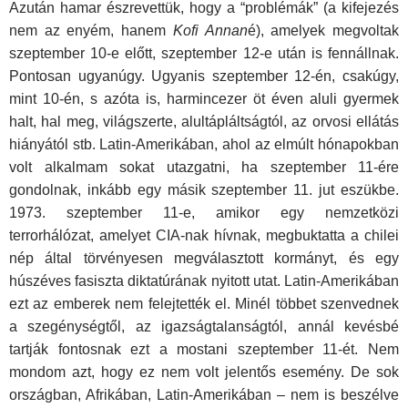
Azután hamar észrevettük, hogy a “problémák” (a kifejezés
nem az enyém, hanem
Kofi Annan
é), amelyek megvoltak
szeptember 10-e előtt, szeptember 12-e után is fennállnak.
Pontosan ugyanúgy. Ugyanis szeptember 12-én, csakúgy,
mint 10-én, s azóta is, harmincezer öt éven aluli gyermek
halt, hal meg, világszerte, alultápláltságtól, az orvosi ellátás
hiányától stb. Latin-Amerikában, ahol az elmúlt hónapokban
volt alkalmam sokat utazgatni, ha szeptember 11-ére
gondolnak, inkább egy másik szeptember 11. jut eszükbe.
1973. szeptember 11-e, amikor egy nemzetközi
terrorhálózat, amelyet CIA-nak hívnak, megbuktatta a chilei
nép által törvényesen megválasztott kormányt, és egy
húszéves fasiszta diktatúrának nyitott utat. Latin-Amerikában
ezt az emberek nem felejtették el. Minél többet szenvednek
a szegénységtől, az igazságtalanságtól, annál kevésbé
tartják fontosnak ezt a mostani szeptember 11-ét. Nem
mondom azt, hogy ez nem volt jelentős esemény. De sok
országban, Afrikában, Latin-Amerikában – nem is beszélve