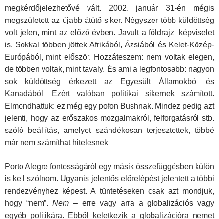
megkérdőjelezhetővé vált. 2002. január 31-én mégis
megszületett az újabb átütő siker. Négyszer több küldöttség
volt jelen, mint az előző évben. Javult a földrajzi képviselet
is. Sokkal többen jöttek Afrikából, Ázsiából és Kelet-Közép-
Európából, mint először. Hozzáteszem: nem voltak elegen,
de többen voltak, mint tavaly. És ami a legfontosabb: nagyon
sok küldöttség érkezett az Egyesült Államokból és
Kanadából. Ezért valóban politikai sikernek számított.
Elmondhattuk: ez még egy pofon Bushnak. Mindez pedig azt
jelenti, hogy az erőszakos mozgalmakról, felforgatásról stb.
szóló beállítás, amelyet szándékosan terjesztettek, többé
már nem számíthat hitelesnek.
Porto Alegre fontosságáról egy másik összefüggésben külön
is kell szólnom. Ugyanis jelentős előrelépést jelentett a többi
rendezvényhez képest. A tüntetéseken csak azt mondjuk,
hogy “nem”.
Nem
– erre vagy arra a globalizációs vagy
egyéb politikára. Ebből keletkezik a globali­zációra nemet