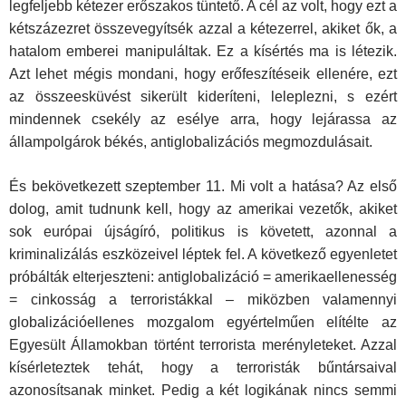
legfeljebb kétezer erőszakos tüntető. A cél az volt, hogy ezt a
kétszázezret összevegyítsék azzal a kétezerrel, akiket ők, a
hatalom emberei manipuláltak. Ez a kísértés ma is létezik.
Azt lehet mégis mondani, hogy erőfeszítéseik ellenére, ezt
az összeesküvést sikerült kideríteni, leleplezni, s ezért
mindennek csekély az esélye arra, hogy lejárassa az
állampolgárok békés, antiglobalizációs megmozdulásait.
És bekövetkezett szeptember 11. Mi volt a hatása? Az első
dolog, amit tudnunk kell, hogy az amerikai vezetők, akiket
sok európai újságíró, politikus is követett, azonnal a
kriminalizálás eszközeivel léptek fel. A következő egyenletet
próbálták elterjeszteni: antiglobalizáció = amerikaellenesség
= cinkosság a terroristákkal – miközben valamennyi
globalizációellenes mozgalom egyértelműen elítélte az
Egyesült Államokban történt terrorista merényleteket. Azzal
kísérleteztek tehát, hogy a terroristák bűntársaival
azonosítsanak minket. Pedig a két logikának nincs semmi