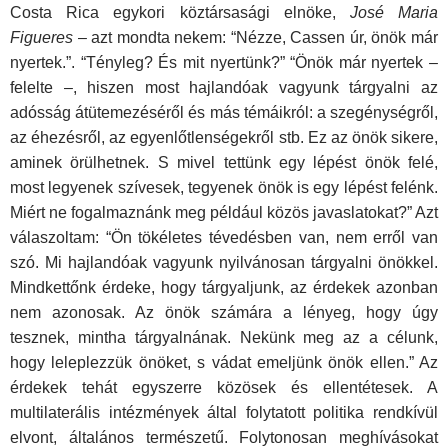
Costa Rica egykori köztársasági elnöke,
José Maria
Figueres
– azt mondta nekem: “Nézze, Cassen úr, önök már
nyertek.”. “Tényleg? És mit nyertünk?” “Önök már nyertek –
felelte –, hiszen most hajlandóak vagyunk tárgyalni az
adósság átütemezéséről és más témáikról: a szegénységről,
az éhezésről, az egyenlőtlenségekről stb. Ez az önök sikere,
aminek örülhetnek. S mivel tettünk egy lépést önök felé,
most legyenek szívesek, tegyenek önök is egy lépést felénk.
Miért ne fogalmaznánk meg például közös javaslatokat?” Azt
válaszoltam: “Ön tökéletes tévedésben van, nem erről van
szó. Mi hajlandóak vagyunk nyilvánosan tárgyalni önökkel.
Mindkettőnk érdeke, hogy tárgyaljunk, az érdekek azonban
nem azonosak. Az önök számára a lényeg, hogy úgy
tesznek, mintha tárgyalnának. Nekünk meg az a célunk,
hogy leleplezzük önöket, s vádat emeljünk önök ellen.” Az
érdekek tehát egyszerre közösek és ellentétesek. A
multilaterális intézmények által folytatott politika rendkívül
elvont, általános természetű. Folytonosan meghívásokat