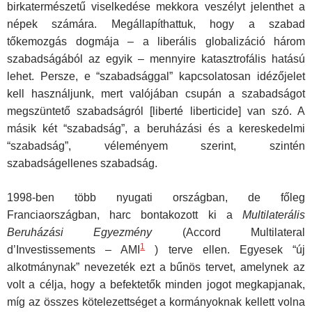
birkatermészetű viselkedése mekkora veszélyt jelenthet a
népek számára. Megállapíthattuk, hogy a szabad
tőkemozgás dogmája – a liberális globalizáció három
szabadságából az egyik – mennyire katasztrofális hatású
lehet. Persze, e “szabadsággal” kapcsolatosan idézőjelet
kell használjunk, mert valójában csupán a szabadságot
megszüntető szabadságról [liberté liberticide] van szó. A
másik két “szabadság”, a beruházási és a kereskedelmi
“szabadság”, véleményem szerint, szintén
szabadságellenes szabadság.
1998-ben több nyugati országban, de főleg
Franciaországban, harc bontakozott ki a
Multilaterális
Beruházási Egyezmény
(Accord Multilateral
1
d’Investissements – AMI
) terve ellen. Egyesek “új
alkotmánynak” nevezeték ezt a bűnös tervet, amelynek az
volt a célja, hogy a befektetők minden jogot megkapjanak,
míg az összes kötelezettséget a kormányoknak kellett volna