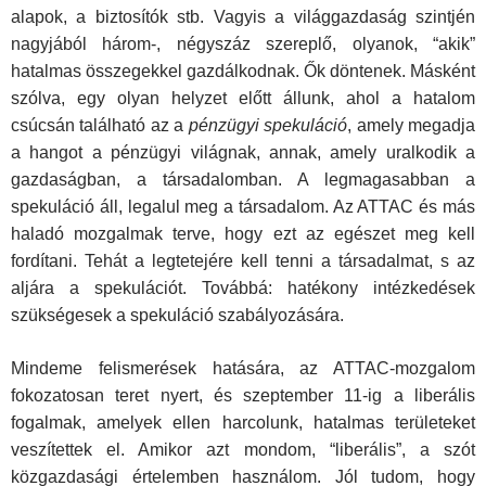
alapok, a biztosítók stb. Vagyis a világgazdaság szintjén
nagyjából három-, négyszáz szereplő, olyanok, “akik”
hatalmas összegekkel gazdálkodnak. Ők döntenek. Másként
szólva, egy olyan helyzet előtt állunk, ahol a hatalom
csúcsán található az a
pénzügyi spekuláció
, amely megadja
a hangot a pénzügyi világnak, annak, amely uralkodik a
gazdaságban, a társadalomban. A legmagasabban a
spekuláció áll, legalul meg a társadalom. Az ATTAC és más
haladó mozgalmak terve, hogy ezt az egészet meg kell
fordítani. Tehát a legtetejére kell tenni a társadalmat, s az
aljára a spekulációt. Továbbá: hatékony intézkedések
szükségesek a spekuláció szabályozására.
Mindeme felismerések hatására, az ATTAC-mozgalom
fokozatosan teret nyert, és szeptember 11-ig a liberális
fogalmak, amelyek ellen harcolunk, hatalmas területeket
veszítettek el. Amikor azt mondom, “liberális”, a szót
közgazdasági értelemben használom. Jól tudom, hogy