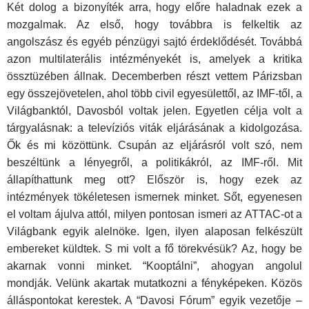
Két dolog a bizonyíték arra, hogy előre haladnak ezek a
mozgalmak. Az első, hogy továbbra is felkeltik az
angolszász és egyéb pénzügyi sajtó érdeklődését. Továbbá
azon multilaterális intézményekét is, amelyek a kritika
össztüzében állnak. Decemberben részt vettem Párizsban
egy összejövetelen, ahol több civil egyesülettől, az IMF-től, a
Világbanktól, Davosból voltak jelen. Egyetlen célja volt a
tárgyalásnak: a televíziós viták eljárásának a kidolgozása.
Ők és mi közöttünk. Csupán az eljárásról volt szó, nem
beszéltünk a lényegről, a politikákról, az IMF-ről. Mit
állapíthattunk meg ott? Először is, hogy ezek az
intézmények tökéletesen ismernek minket. Sőt, egyenesen
el voltam ájulva attól, milyen pontosan ismeri az ATTAC-ot a
Világbank egyik alelnöke. Igen, ilyen alaposan felkészült
embereket küldtek. S mi volt a fő törekvésük? Az, hogy be
akarnak vonni minket. “Kooptálni”, ahogyan angolul
mondják. Velünk akartak mutatkozni a fényképeken. Közös
álláspontokat kerestek. A “Davosi Fórum” egyik vezetője –