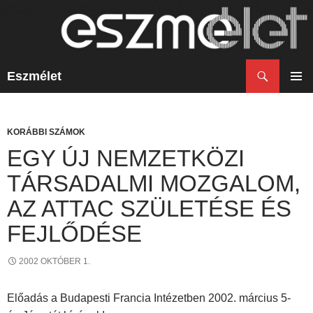
Keresés
Eszmélet
KILÉPÉS
A
ELSŐ
TARTALOMBA
MENÜ
KORÁBBI SZÁMOK
EGY ÚJ NEMZETKÖZI
TÁRSADALMI MOZGALOM,
AZ ATTAC SZÜLETÉSE ÉS
FEJLŐDÉSE
2002 OKTÓBER 1.
Előadás a Budapesti Francia Intézetben 2002. március 5-