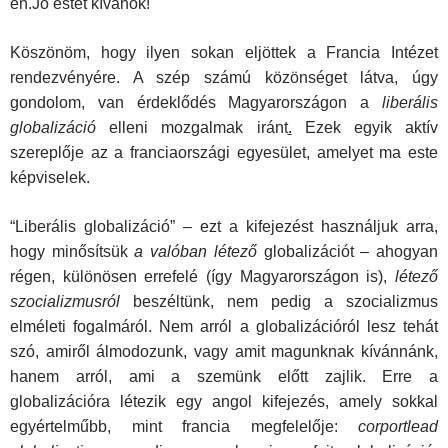
én.Jó estét kívánok!
Köszönöm, hogy ilyen sokan eljöttek a Francia Intézet
rendezvényére. A szép számú közönséget látva, úgy
gondolom, van érdeklődés Magyarországon a
liberális
globalizáció
elleni mozgalmak iránt
.
Ezek egyik aktív
szereplője az a franciaországi egyesület, amelyet ma este
képviselek.
“Liberális globalizáció” – ezt a kifejezést használjuk arra,
hogy minősítsük
a valóban létező
globalizációt – ahogyan
régen, különösen errefelé (így Magyarországon is),
létező
szocializmusról
beszéltünk, nem pedig a szocializmus
elméleti fogalmáról. Nem arról a globalizációról lesz tehát
szó, amiről álmodozunk, vagy amit magunknak kívánnánk,
hanem arról, ami a szemünk előtt zajlik. Erre a
globalizációra létezik egy angol kifejezés, amely sokkal
egyértelműbb, mint francia megfelelője:
corportlead