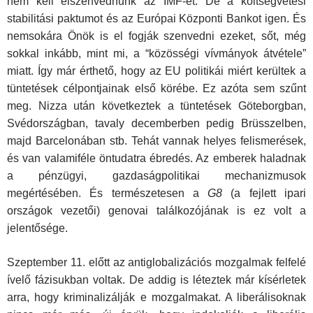
nem kell elszenvednünk az IMF-et. De a költségvetési
stabilitási paktumot és az Európai Központi Bankot igen. És
nemsokára Önök is el fogják szenvedni ezeket, sőt, még
sokkal inkább, mint mi, a “közösségi vívmányok átvétele”
miatt. Így már érthető, hogy az EU politikái miért kerültek a
tüntetések célpontjainak első körébe. Ez azóta sem szűnt
meg. Nizza után következtek a tüntetések Göteborgban,
Svédországban, tavaly decemberben pedig Brüsszelben,
majd Barcelonában stb. Tehát vannak helyes felismerések,
és van valamiféle öntudatra ébredés. Az emberek haladnak
a pénzügyi, gazdaságpolitikai mechanizmusok
megértésében. És természetesen a
G8
(a fejlett ipari
országok vezetői) genovai találkozójának is ez volt a
jelentősége.
Szeptember 11. előtt az antiglobalizációs mozgalmak felfelé
ívelő fázisukban voltak. De addig is léteztek már kísérletek
arra, hogy kriminalizálják e mozgalmakat. A liberálisoknak