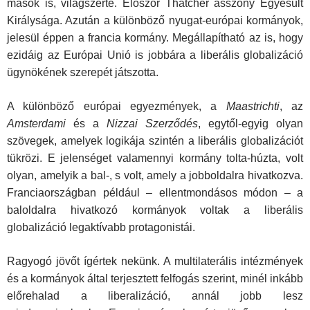
mások is, világszerte. Először Thatcher asszony Egyesült
Királysága. Azután a különböző nyugat-európai kormányok,
jelesül éppen a francia kormány. Megállapítható az is, hogy
ezidáig az Európai Unió is jobbára a liberális globalizáció
ügynökének szerepét játszotta.
A különböző európai egyezmények, a
Maastrichti
, az
Amsterdami
és a
Nizzai
Szerződés
, egytől-egyig olyan
szövegek, amelyek logikája szintén a liberális globalizációt
tükrözi. E jelenséget valamennyi kormány tolta-húzta, volt
olyan, amelyik a bal-, s volt, amely a jobboldalra hivatkozva.
Franciaországban például – ellentmondásos módon – a
baloldalra hivatkozó kormányok voltak a liberális
globalizáció legaktívabb protagonistái.
Ragyogó jövőt ígértek nekünk. A multilaterális intézmények
és a kormányok által terjesztett felfogás szerint, minél inkább
előrehalad a liberalizáció, annál jobb lesz