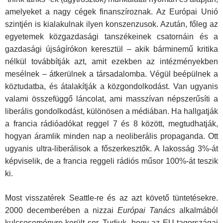
amelyeket a nagy cégek finanszíroznak. Az Európai Unió
szintjén is kialakulnak ilyen konszenzusok. Azután, főleg az
egyetemek közgazdasági tanszékeinek csatornáin és a
gazdasági újságírókon keresztül – akik bárminemű kritika
nélkül továbbítják azt, amit ezekben az intézményekben
mesélnek – átkerülnek a társadalomba. Végül beépülnek a
köztudatba, és átalakítják a közgondolkodást. Van ugyanis
valami összefüggő láncolat, ami masszívan népszerűsíti a
liberális gondolkodást, különösen a médiában. Ha hallgatják
a francia rádióadókat reggel 7 és 8 között, megtudhatják,
hogyan áramlik minden nap a neoliberális propaganda. Ott
ugyanis ultra-liberálisok a főszerkesztők. A lakosság 3%-át
képviselik, de a francia reggeli rádiós műsor 100%-át teszik
ki.
Most visszatérek Seattle-re és az azt követő tüntetésekre.
2000 decemberében a nizzai
Európai Tanács
alkalmából
kulcseseményre került sor. Tudjuk, hogy az EU tagországai