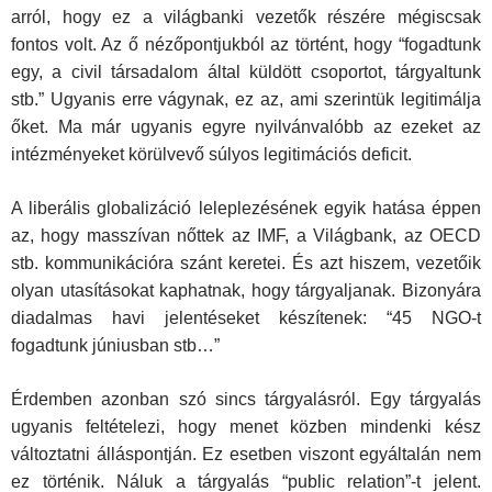
arról, hogy ez a világbanki vezetők részére mégiscsak
fontos volt. Az ő nézőpontjukból az történt, hogy “fogadtunk
egy, a civil társadalom által küldött csoportot, tárgyaltunk
stb.” Ugyanis erre vágynak, ez az, ami szerintük legitimálja
őket. Ma már ugyanis egyre nyilvánvalóbb az ezeket az
intézményeket körülvevő súlyos legitimációs deficit.
A liberális globalizáció leleplezésének egyik hatása éppen
az, hogy masszívan nőttek az IMF, a Világbank, az OECD
stb. kommunikációra szánt keretei. És azt hiszem, vezetőik
olyan utasításokat kaphatnak, hogy tárgyaljanak. Bizonyára
diadalmas havi jelentéseket készítenek: “45 NGO-t
fogadtunk júniusban stb…”
Érdemben azonban szó sincs tárgyalásról. Egy tárgyalás
ugyanis feltételezi, hogy menet közben mindenki kész
változtatni álláspontján. Ez esetben viszont egyáltalán nem
ez történik. Náluk a tárgyalás “public relation”-t jelent.