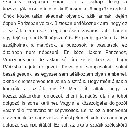
szociális mozgalom során. Ez a sztrájk főleg a
közszolgálatokat érintette, különösen a tömegközlekedést.
Önök között talán akadnak olyanok, akik annak idején
éppen Párizsban voltak. Biztosan emlékeznek arra, hogy ez
a sztrájk nem csak meglehetősen zavaros volt, hanem
egyidejűleg rendkívül népszerű is. Ez pedig igazán ritka. Ha
sztrájkolnak a metrósok, a buszosok, a vasutasok, ez
általában nem népszerű. Én közel lakom Párizshoz,
Vincennes-ben, de akkor két óra kellett kocsival, hogy
Párizsba érjek dolgozni. Felvettem stopposokat, sokat
beszélgettünk, és egyszer sem találkoztam olyan emberrel,
akinek ellenszenves lett volna a sztrájk. Hogy miért álltak a
franciák a sztrájk mellé? Mert jól látták, hogy a
közszolgálatokban dolgozók elleni támadás után a többi
dolgozó is sorra kerülhet. Vagyis a közszolgálat dolgozói
valamiféle “frontvonalat” képviseltek. És ha ez a frontvonal
összeomlik, az nagy visszalépést jelentett volna valamennyi
dolgozó szempontjából. Ez volt az oka a sztrájk széleskörű