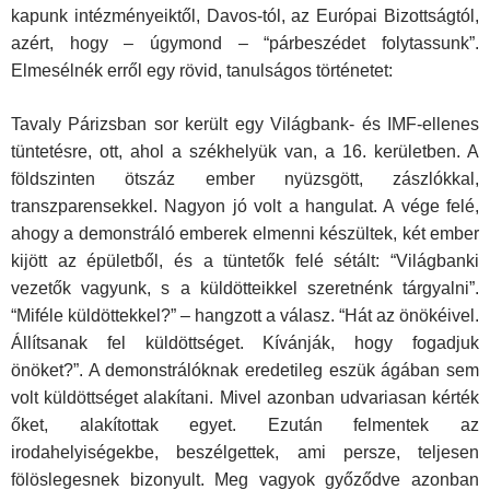
kapunk intézményeiktől, Davos-tól, az Európai Bizottságtól,
azért, hogy – úgymond – “párbeszédet folytassunk”.
Elmesélnék erről egy rövid, tanulságos történetet:
Tavaly Párizsban sor került egy Világbank- és IMF-ellenes
tüntetésre, ott, ahol a székhelyük van, a 16. kerületben. A
földszinten ötszáz ember nyüzsgött, zászlókkal,
transzparensekkel. Nagyon jó volt a hangulat. A vége felé,
ahogy a demonstráló emberek elmenni készültek, két ember
kijött az épületből, és a tüntetők felé sétált: “Világbanki
vezetők vagyunk, s a küldötteikkel szeretnénk tárgyalni”.
“Miféle küldöttekkel?” – hangzott a válasz. “Hát az önökéivel.
Állítsanak fel küldöttséget. Kívánják, hogy fogadjuk
önöket?”. A demonstrálóknak eredetileg eszük ágában sem
volt küldöttséget alakítani. Mivel azonban udvariasan kérték
őket, alakítottak egyet. Ezután felmentek az
irodahelyiségekbe, beszélgettek, ami persze, teljesen
fölöslegesnek bizonyult. Meg vagyok győződve azonban