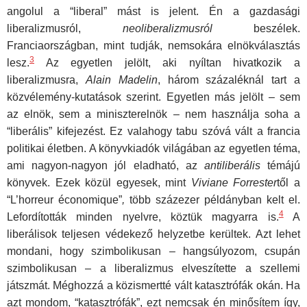
angolul a “liberal” mást is jelent. Én a gazdasági
liberalizmusról,
neoliberalizmusról
beszélek.
Franciaországban, mint tudják, nemsokára elnökválasztás
3
lesz.
Az egyetlen jelölt, aki nyíltan hivatkozik a
liberalizmusra,
Alain Madelin
, három százaléknál tart a
közvélemény-kutatások szerint. Egyetlen más jelölt – sem
az elnök, sem a miniszterelnök – nem használja soha a
“liberális” kifejezést. Ez valahogy tabu szóvá vált a francia
politikai életben. A könyvkiadók világában az egyetlen téma,
ami nagyon-nagyon jól eladható, az
antiliberális
témájú
könyvek. Ezek közül egyesek, mint
Viviane Forrester
től a
“L’horreur économique”
,
több százezer példányban kelt el.
4
Lefordították minden nyelvre, köztük magyarra is.
A
liberálisok teljesen védekező helyzetbe kerültek. Azt lehet
mondani, hogy szimbolikusan – hangsúlyozom, csupán
szimbolikusan – a liberalizmus elveszítette a szellemi
játszmát. Méghozzá a közismertté vált katasztrófák okán. Ha
azt mondom, “katasztrófák”, ezt nemcsak én minősítem így,