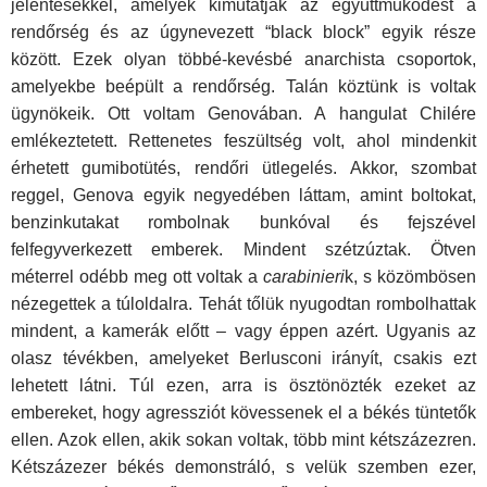
jelentésekkel, amelyek kimutatják az együttműködést a
rendőrség és az úgynevezett “black block” egyik része
között. Ezek olyan többé-kevésbé anarchista csoportok,
amelyekbe beépült a rendőrség. Talán köztünk is voltak
ügynökeik. Ott voltam Genovában. A hangulat Chilére
emlékeztetett. Rettenetes feszültség volt, ahol mindenkit
érhetett gumibotütés, rendőri ütlegelés. Akkor, szombat
reggel, Genova egyik negyedében láttam, amint boltokat,
benzinkutakat rombolnak bunkóval és fejszével
felfegyverkezett emberek. Mindent szétzúztak. Ötven
méterrel odébb meg ott voltak a
carabinieri
k, s közömbösen
nézegettek a túloldalra. Tehát tőlük nyugodtan rombolhattak
mindent, a kamerák előtt – vagy éppen azért. Ugyanis az
olasz tévékben, amelyeket Berlusconi irányít, csakis ezt
lehetett látni. Túl ezen, arra is ösztönözték ezeket az
embereket, hogy agressziót kövessenek el a békés tüntetők
ellen. Azok ellen, akik sokan voltak, több mint kétszázezren.
Kétszázezer békés demonstráló, s velük szemben ezer,