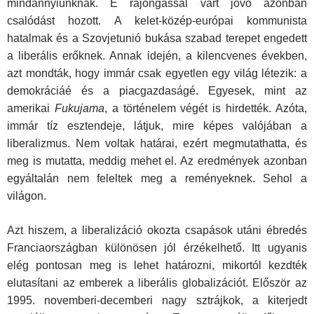
mindannyiunknak. E rajongással várt jövő azonban
csalódást hozott. A kelet-közép-európai kommunista
hatalmak és a Szovjetunió bukása szabad terepet engedett
a liberális erőknek. Annak idején, a kilencvenes években,
azt mondták, hogy immár csak egyetlen egy világ létezik: a
demokráciáé és a piacgazdaságé. Egyesek, mint az
amerikai
Fukujama
, a történelem végét is hirdették. Azóta,
immár tíz esztendeje, látjuk, mire képes valójában a
liberalizmus. Nem voltak határai, ezért megmutathatta, és
meg is mutatta, meddig mehet el. Az eredmények azonban
egyáltalán nem feleltek meg a reményeknek. Sehol a
világon.
Azt hiszem, a liberalizáció okozta csapások utáni ébredés
Franciaországban különösen jól érzékelhető. Itt ugyanis
elég pontosan meg is lehet határozni, mikortól kezdték
elutasítani az emberek a liberális globalizációt. Először az
1995. novemberi-decemberi nagy sztrájkok, a kiterjedt