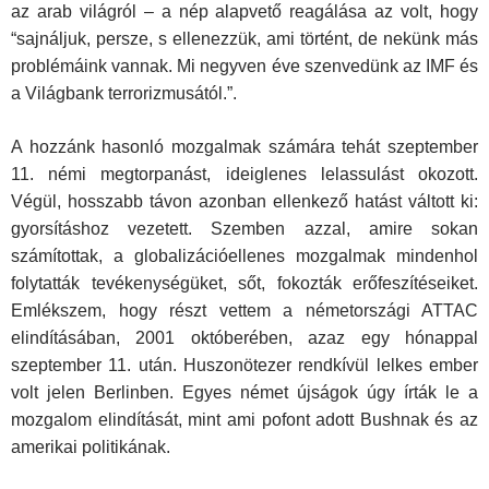
az arab világról – a nép alapvető reagálása az volt, hogy
“sajnáljuk, persze, s ellenezzük, ami történt, de nekünk más
problémáink vannak. Mi negyven éve szenvedünk az IMF és
a Világbank terrorizmusától.”.
A hozzánk hasonló mozgalmak számára tehát szeptember
11. némi megtorpanást, ideiglenes lelassulást okozott.
Végül, hosszabb távon azonban ellenkező hatást váltott ki:
gyorsításhoz vezetett. Szemben azzal, amire sokan
számítottak, a globalizációellenes mozgalmak mindenhol
folytatták tevékenységüket, sőt, fokozták erőfeszítéseiket.
Emlékszem, hogy részt vettem a németországi ATTAC
elindításában, 2001 októberében, azaz egy hónappal
szeptember 11. után. Huszonötezer rendkívül lelkes ember
volt jelen Berlinben. Egyes német újságok úgy írták le a
mozgalom elindítását, mint ami pofont adott Bushnak és az
amerikai politikának.