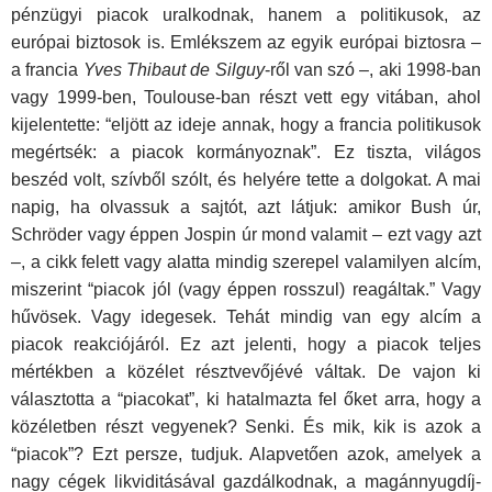
pénzügyi piacok uralkodnak, hanem a politikusok, az
európai biztosok is. Emlékszem az egyik európai biztosra –
a francia
Yves Thibaut de Silguy
-ről van szó –, aki 1998-ban
vagy 1999-ben, Toulouse-ban részt vett egy vitában, ahol
kijelentette: “eljött az ideje annak, hogy a francia politikusok
megértsék: a piacok kormányoznak”. Ez tiszta, világos
beszéd volt, szívből szólt, és helyére tette a dolgokat. A mai
napig, ha olvassuk a sajtót, azt látjuk: amikor Bush úr,
Schröder vagy éppen Jospin úr mond valamit – ezt vagy azt
–, a cikk felett vagy alatta mindig szerepel valamilyen alcím,
miszerint “piacok jól (vagy éppen rosszul) reagáltak.” Vagy
hűvösek. Vagy idegesek. Tehát mindig van egy alcím a
piacok reakciójáról. Ez azt jelenti, hogy a piacok teljes
mértékben a közélet résztvevőjévé váltak. De vajon ki
választotta a “piacokat”, ki hatalmazta fel őket arra, hogy a
közéletben részt vegyenek? Senki. És mik, kik is azok a
“piacok”? Ezt persze, tudjuk. Alapvetően azok, amelyek a
nagy cégek likviditásával gazdálkodnak, a magánnyugdíj-