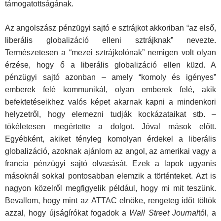
támogatottságának.
Az angolszász pénzügyi sajtó e sztrájkot akkoriban “az első,
liberális globalizáció elleni sztrájknak” nevezte.
Természetesen a “mezei sztrájkolónak” nemigen volt olyan
érzése, hogy ő a liberális globalizáció ellen küzd. A
pénzügyi sajtó azonban – amely “komoly és igényes”
emberek felé kommunikál, olyan emberek felé, akik
befektetéseikhez valós képet akarnak kapni a mindenkori
helyzetről, hogy elemezni tudják kockázataikat stb. –
tökéletesen megértette a dolgot. Jóval mások előtt.
Egyébként, akiket tényleg komolyan érdekel a liberális
globalizáció, azoknak ajánlom az angol, az amerikai vagy a
francia pénzügyi sajtó olvasását. Ezek a lapok ugyanis
másoknál sokkal pontosabban elemzik a történteket. Azt is
nagyon közelről megfigyelik például, hogy mi mit teszünk.
Bevallom, hogy mint az ATTAC elnöke, rengeteg időt töltök
azzal, hogy újságírókat fogadok a
Wall Street Journal
tól, a