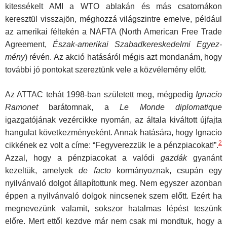
kitessékelt AMI a WTO ablakán és más csatornákon
keresztül visszajön, méghozzá világszintre emelve, például
az amerikai féltekén a NAFTA (North American Free Trade
Agreement,
Észak-amerikai Szabadkereskedelmi Egyez­
mény
) révén. Az akció hatásáról mégis azt mondanám, hogy
további jó pontokat szereztünk vele a közvélemény előtt.
Az ATTAC tehát 1998-ban született meg, mégpedig
Ignacio
Ramonet
barátomnak, a
Le Monde diplomatique
igazgatójának vezércikke nyomán, az általa kiváltott újfajta
hangulat következményeként. Annak hatására, hogy Ignacio
2
cikkének ez volt a címe: “Fegyverezzük le a pénzpiacokat!”.
Azzal, hogy a pénzpiacokat a valódi
gazdák
gyanánt
kezeltük, amelyek
de facto
kormányoznak, csupán egy
nyilvánvaló dolgot állapítottunk meg. Nem egyszer azonban
éppen a nyilvánvaló dolgok nincsenek szem előtt. Ezért ha
megnevezünk valamit, sokszor hatalmas lépést teszünk
előre. Mert ettől kezdve már nem csak mi mondtuk, hogy a