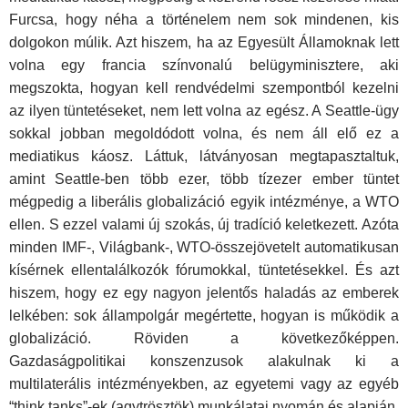
Furcsa, hogy néha a történelem nem sok mindenen, kis
dolgokon múlik. Azt hiszem, ha az Egyesült Államoknak lett
volna egy francia színvonalú belügyminisztere, aki
megszokta, hogyan kell rendvédelmi szempontból kezelni
az ilyen tüntetéseket, nem lett volna az egész. A Seattle-ügy
sokkal jobban megoldódott volna, és nem áll elő ez a
mediatikus káosz. Láttuk, látványosan megtapasztaltuk,
amint Seattle-ben több ezer, több tízezer ember tüntet
mégpedig a liberális globalizáció egyik intézménye, a WTO
ellen. S ezzel valami új szokás, új tradíció keletkezett. Azóta
minden IMF-, Világbank-, WTO-összejövetelt automatikusan
kísérnek ellentalálkozók fórumokkal, tüntetésekkel. És azt
hiszem, hogy ez egy nagyon jelentős haladás az emberek
lelkében: sok állampolgár megértette, hogyan is működik a
globalizáció. Röviden a következőképpen.
Gazdaságpolitikai konszenzusok alakulnak ki a
multilaterális intézményekben, az egyetemi vagy az egyéb
“think tanks”-ek (agytrösztök) munkálatai nyomán és alapján,