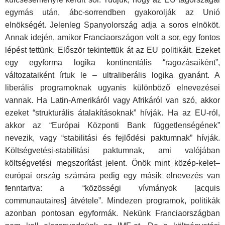
egymás után, ábc-sorrendben gyakorolják az Unió
elnökségét. Jelenleg Spanyolország adja a soros elnököt.
Annak idején, amikor Franciaországon volt a sor, egy fontos
lépést tettünk. Először tekintettük át az EU politikáit. Ezeket
egy egyforma logika kontinentális “ragozásaiként”,
változataiként írtuk le – ultraliberális logika gyanánt. A
liberális programoknak ugyanis különböző elnevezései
vannak. Ha Latin-Amerikáról vagy Afrikáról van szó, akkor
ezeket “strukturális átalakításoknak” hívják. Ha az EU-ról,
akkor az “Európai Központi Bank függetlenségének”
nevezik, vagy “stabilitási és fejlődési paktumnak” hívják.
Költségvetési-stabilitási paktumnak, ami valójában
költségvetési megszorítást jelent. Önök mint közép-kelet–
európai ország számára pedig egy másik elnevezés van
fenntartva: a “közösségi vívmányok [acquis
communautaires] átvétele”. Mindezen programok, politikák
azonban pontosan egyformák. Nekünk Franciaországban