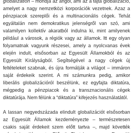
globalization
– mondja az angol, ami az a fajta globalizáció,
amelyet a nagy nemzetközi korporációk vezetnek. Azaz a
pénzpiacok szereplői és a multinacionális cégek. Tehát
egyáltalán nem demokratikus jelenségről van szó, ami
valamilyen kollektív akaratból indulna ki, mint amilyenek
például a városok, a régiók vagy az államok. Itt egy olyan
folyamatnak vagyunk részesei, amely a nyolcvanas évek
elején indult, elsősorban az Egyesült Államokból és az
Egyesült Királyságból. Segítségével a nagy cégek új
feltételeket szabnak, és újra formálják a világot – immáron
saját érdekeik szerint. A mi számunkra pedig, amikor
liberális globalizációról beszélünk, ez egyfajta diktatúra,
mégpedig a pénzpiacok és a transznacionális cégek
diktatúrája. Nem félünk a “diktatúra” kifejezés használatától.
A lassan negyedszázada elindult globalizációt elsősorban
az Egyesült Államok kezdeményezte – természetesen
csakis saját érdekeit szem előtt tartva –, majd követték