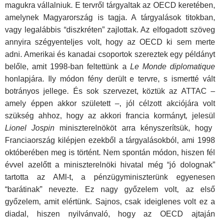
magukra vállalniuk. E tervről tárgyaltak az OECD keretében,
amelynek Magyarország is tagja. A tárgyalások titokban,
vagy legalábbis “diszkréten” zajlottak. Az elfogadott szöveg
annyira szégyenteljes volt, hogy az OECD ki sem merte
adni. Amerikai és kanadai csoportok szereztek egy példányt
belőle, amit 1998-ban feltettünk a
Le Monde diplomatique
honlapjára. Ily módon fény derült e tervre, s ismertté vált
botrányos jellege. És sok szervezet, köztük az ATTAC –
amely éppen akkor született –, jól célzott akciójára volt
szükség ahhoz, hogy az akkori francia kormányt
,
jelesül
Lionel Jospin
miniszterelnököt arra kényszerítsük, hogy
Franciaország kilépjen ezekből a tárgyalásokból, ami 1998
októberében meg is történt. Nem spontán módon, hiszen fél
évvel azelőtt a miniszterelnöki hivatal még “jó dolognak”
tartotta az AMI-t, a pénzügyminiszterünk egyenesen
“barátinak” nevezte. Ez nagy győzelem volt, az első
győzelem, amit elértünk. Sajnos, csak ideiglenes volt ez a
diadal, hiszen nyilvánvaló, hogy az OECD ajtaján