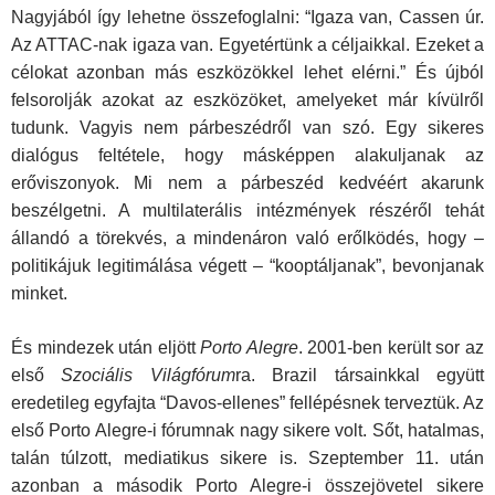
Nagyjából így lehetne összefoglalni: “Igaza van, Cassen úr.
Az ATTAC-nak igaza van. Egyetértünk a céljaikkal. Ezeket a
célokat azonban más eszközökkel lehet elérni.” És újból
felsorolják azokat az eszközöket, amelyeket már kívülről
tudunk. Vagyis nem párbeszédről van szó. Egy sikeres
dialógus feltétele, hogy másképpen alakuljanak az
erőviszonyok. Mi nem a párbeszéd kedvéért akarunk
beszélgetni. A multilaterális intézmények részéről tehát
állandó a törekvés, a mindenáron való erőlködés, hogy –
politikájuk legitimálása végett – “kooptáljanak”, bevonjanak
minket.
És mindezek után eljött
Porto Alegre
. 2001-ben került sor az
első
Szociális Világfórum
ra. Brazil társainkkal együtt
eredetileg egyfajta “Davos-ellenes” fellépésnek terveztük. Az
első Porto Alegre-i fórumnak nagy sikere volt. Sőt, hatalmas,
talán túlzott, mediatikus sikere is. Szeptember 11. után
azonban a második Porto Alegre-i összejövetel sikere