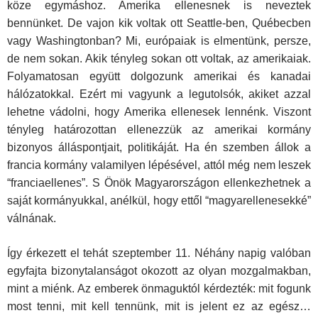
köze egymáshoz. Amerika ellenesnek is neveztek
bennünket. De vajon kik voltak ott Seattle-ben, Québecben
vagy Washingtonban? Mi, európaiak is elmentünk, persze,
de nem sokan. Akik tényleg sokan ott voltak, az amerikaiak.
Folyamatosan együtt dolgozunk amerikai és kanadai
hálózatokkal. Ezért mi vagyunk a legutolsók, akiket azzal
lehetne vádolni, hogy Amerika ellenesek lennénk. Viszont
tényleg határozottan ellenezzük az amerikai kormány
bizonyos álláspontjait, politikáját. Ha én szemben állok a
francia kormány valamilyen lépésével, attól még nem leszek
“franciaellenes”. S Önök Magyarországon ellenkezhetnek a
saját kormányukkal, anélkül, hogy ettől “magyarellenesekké”
válnának.
Így érkezett el tehát szeptember 11. Néhány napig valóban
egyfajta bizonytalanságot okozott az olyan mozgalmakban,
mint a miénk. Az emberek önmaguktól kérdezték: mit fogunk
most tenni, mit kell tennünk, mit is jelent ez az egész…