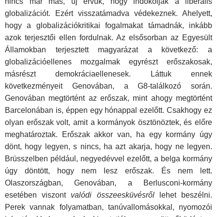
nincs már más, új érvük, hogy indokolják a liberális
globalizációt. Ezért visszatámadva védekeznek. Ahelyett,
hogy a globalizációkritikai fogalmakat támadnák, inkább
azok terjesztői ellen fordulnak. Az elsősorban az Egyesült
Államokban terjesztett magyarázat a következő: a
globalizációellenes mozgalmak egyrészt erőszakosak,
másrészt demokráciaellenesek. Láttuk ennek
következményeit Genovában, a G8-találkozó során.
Genovában megtörtént az erőszak, mint ahogy megtörtént
Barcelonában is, éppen egy hónappal ezelőtt. Csakhogy ez
olyan erőszak volt, amit a kormányok ösztönöztek, és előre
meghatároztak. Erőszak akkor van, ha egy kormány úgy
dönt, hogy legyen, s nincs, ha azt akarja, hogy ne legyen.
Brüsszelben például, negyedévvel ezelőtt, a belga kormány
úgy döntött, hogy nem lesz erőszak. És nem lett.
Olaszországban, Genovában, a Berlusconi-kormány
esetében viszont
valódi összeesküvésről
lehet beszélni.
Perek vannak folyamatban, tanúvallomásokkal, nyomozói