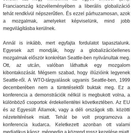
Franciaország közvéleményében a liberális globalizáció
tehát rendkívül népszerűtlen. És ezzel párhuzamosan, azok
a mozgalmak, amelyeket képviselünk, mind jobb
megvilágításba kerülnek.
Annál is inkább, mert egyfajta fordulatot tapasztalunk.
Egyesek azt mondják, hogy a globalizációellenes
mozgalmak először konkrétan Seattle-ben nyilvánultak meg.
Ott, az utcán, valóban láthattuk egy mozgalom
kibontakozását. Mégsem szabad, hogy illúzióink legyenek
Seattle-ről. A WTO-tárgyalások ugyanis Seattle-ben, 1999
decemberében nem a tüntetésektől buktak meg. Ez a
konferencia a demonstrációk nélkül is megbukott volna, a
különböző csoportok érdekellentétei következtében. Az EU
és az Egyesült Államok, vagy a déli országok stb. közötti
nézeteltérések miatt. Tehát be volt programozva a
konferencia kudarca. Keletkezett azonban ott valami
mediatikus káosz, mégpedig a közrend rossz kezelése miatt.