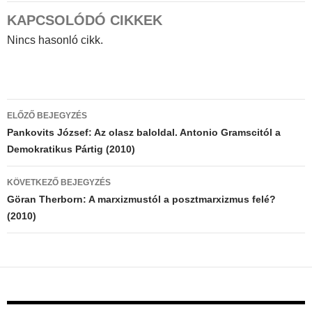
KAPCSOLÓDÓ CIKKEK
Nincs hasonló cikk.
Bejegyzés
ELŐZŐ BEJEGYZÉS
navigáció
Pankovits József: Az olasz baloldal. Antonio Gramscitól a
Demokratikus Pártig (2010)
KÖVETKEZŐ BEJEGYZÉS
Göran Therborn: A marxizmustól a posztmarxizmus felé?
(2010)