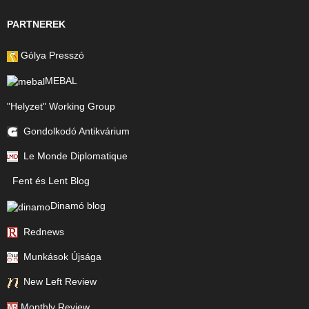
PARTNEREK
Gólya Presszó
MEBAL
"Helyzet" Working Group
Gondolkodó Antikvárium
Le Monde Diplomatique
Fent és Lent Blog
Dinamó blog
Rednews
Munkások Újsága
New Left Review
Monthly Review