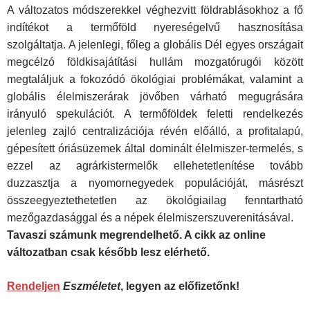
A változatos módszerekkel véghezvitt földrablásokhoz a fő
indítékot a termőföld nyereségelvű hasznosítása
szolgáltatja. A jelenlegi, főleg a globális Dél egyes országait
megcélzó földkisajátítási hullám mozgatórugói között
megtaláljuk a fokozódó ökológiai problémákat, valamint a
globális élelmiszerárak jövőben várható megugrására
irányuló spekulációt. A termőföldek feletti rendelkezés
jelenleg zajló centralizációja révén előálló, a profitalapú,
gépesített óriásüzemek által dominált élelmiszer-termelés, s
ezzel az agrárkistermelők ellehetetlenítése tovább
duzzasztja a nyomornegyedek populációját, másrészt
összeegyeztethetetlen az ökológiailag fenntartható
mezőgazdasággal és a népek élelmiszerszuverenitásával.
Tavaszi számunk megrendelhető. A cikk az online
változatban csak később lesz elérhető.
Rendeljen
Eszméletet
, legyen az előfizetőnk!