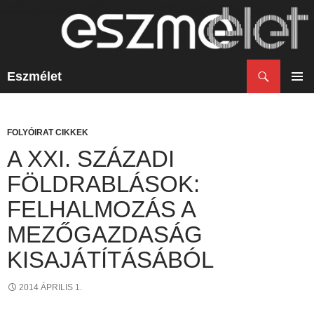
Keresés
Eszmélet
KILÉPÉS
A
ELSŐ
TARTALOMBA
MENÜ
FOLYÓIRAT CIKKEK
A XXI. SZÁZADI
FÖLDRABLÁSOK:
FELHALMOZÁS A
MEZŐGAZDASÁG
KISAJÁTÍTÁSÁBÓL
2014 ÁPRILIS 1.