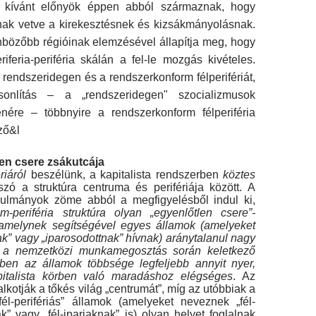
ni kívánt előnyök éppen abból származnak, hogy
ak vetve a kirekesztésnek és kizsákmányolásnak.
nbözőbb régióinak elemzésével állapítja meg, hogy
riferia-periféria skálán a fel-le mozgás kivételes.
 rendszeridegen és a rendszerkonform félperifériát,
onlítás – a „rendszeridegen" szocializmusok
nére – többnyire a rendszerkonform félperiféria
ző&l
len csere zsákutcája
ériáról
beszélünk, a kapitalista rendszerben
köz­tes
zó a struktúra centruma és perifériája között. A
nulmányok zöme abból a megfigyelésből indul ki,
um-periféria struktúra olyan „egyenlőtlen csere”-
, amelynek segítségével egyes államok (amelyeket
ak” vagy „iparosodottnak” hívnak) aránytalanul nagy
k a nemzetközi munkamegosztás során ke­letkező
özben az államok többsége legfeljebb annyit nyer,
italista körben való maradáshoz elég­séges
. Az
lkotják a tőkés világ „centrumát”, míg az utóbbiak a
 „fél-perifériás” államok (amelyeket neveznek „fél-
k” vagy „fél-ipariaknak” is) olyan helyet foglalnak