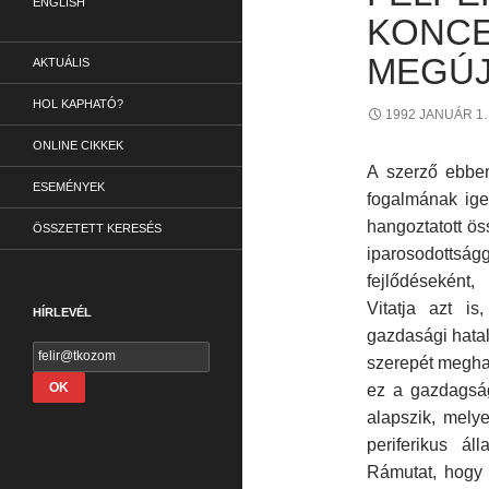
ENGLISH
KONCE
MEGÚJ
AKTUÁLIS
HOL KAPHATÓ?
1992 JANUÁR 1.
ONLINE CIKKEK
A szerző ebben
ESEMÉNYEK
fogalmának ige
hangoztatott ös
ÖSSZETETT KERESÉS
iparosodottsá
fejlődéseként,
Vitatja azt i
HÍRLEVÉL
gazdasági hata
szerepét meghatá
ez a gazdagság
alapszik, mely
periferikus á
Rámutat, hogy 