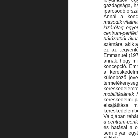
gazdagsága, ha
iparosodó orszá
Annál a konce
második vitathat
kizárólag egye
centrum-perifér
hálózatból álln
számára, akik az
ez az „egyenlő
Emmanuel (1972
annak, hogy mi
koncepció. Em
a kereskedelm
különböző jöve
termelékenys
kereskedele
mobilitásának 
kereskedelmi pa
elsajátítása 
kereskedelemben
Valójában tehá
a centrum-perif
és hatásai a ce
sem olyan egyé