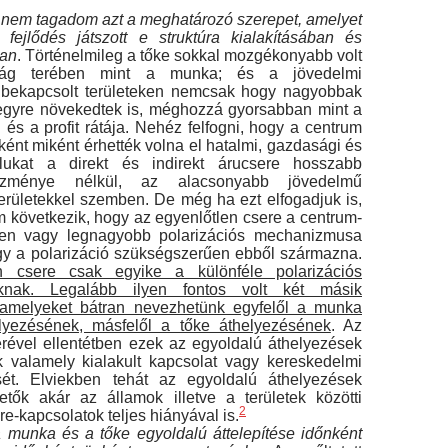
nem tagadom azt a meghatározó szerepet, amelyet
 fejlődés játszott e struktúra kialakításá­ban és
ban
. Történelmileg a tőke sokkal mozgé­konyabb volt
ság terében mint a munka; és a jöve­delmi
bekapcsolt területeken nemcsak hogy na­gyobbak
egyre növekedtek is, méghozzá gyor­sabban mint a
és a profit rátája. Nehéz felfogni, hogy a centrum
ént miként érhették volna el ha­talmi, gazdasági és
alukat a direkt és indirekt áru­csere hosszabb
lőzménye nélkül, az alacsonyabb jö­vedelmű
erületekkel szemben. De még ha ezt el­fogadjuk is,
 következik, hogy az egyenlőtlen csere a centrum-
tlen vagy legnagyobb polarizációs mechanizmusa
gy a polarizáció szükségszerűen ebből származna.
n csere csak egyike a külön­féle polarizációs
knak. Legalább ilyen fontos volt két másik
amelyeket bátran nevezhetünk egyfelől a munka
lyezésének, másfelől a tőke áthelyezésének
. Az
erével ellentétben ezek az egyoldalú áthelyezések
k valamely kialakult kap­csolat vagy kereskedelmi
sét. Elviekben tehát az egyoldalú áthelyezések
etők akár az államok il­letve a területek közötti
2
e-kapcsolatok teljes hiá­nyával is.
a munka és a tőke egyoldalú áttelepítése időnként