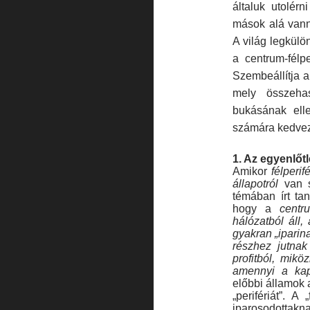
általuk utolér
mások alá vann
A világ legkülö
a centrum-félpe
Szembeállítja a
mely összehas
bukásának elle
számára kedve
1. Az egyenlőt
Amikor
félperif
állapotról
van s
témában írt ta
hogy a
centr
hálózatból áll
gyakran „iparin
részhez jutna
profitból, mik
amennyi a kap
előbbi államok a
„perifériát”. A
iparosodottakna