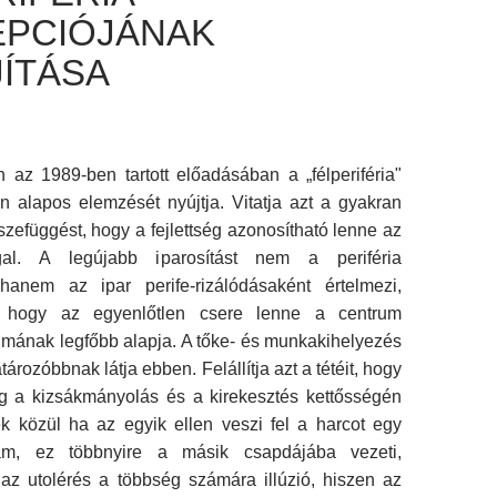
PCIÓJÁNAK
ÍTÁSA
 az 1989-ben tartott előadásában a „félperiféria"
n alapos elemzését nyújtja. Vitatja azt a gyakran
szefüggést, hogy a fejlettség azonosítható lenne az
ggal. A legújabb iparosítást nem a periféria
 hanem az ipar perife-rizálódásaként értelmezi,
s, hogy az egyenlőtlen csere lenne a centrum
lmának legfőbb alapja. A tőke- és munkakihelyezés
rozóbbnak látja ebben. Felállítja azt a tétéit, hogy
 a kizsákmányolás és a kirekesztés kettősségén
ek közül ha az egyik ellen veszi fel a harcot egy
llam, ez többnyire a másik csapdájába vezeti,
az utolérés a többség számára illúzió, hiszen az