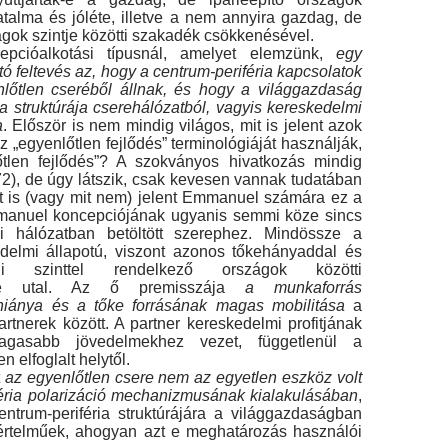
talma és jóléte, illetve a nem annyira gazdag, de
gok szintje közötti szakadék csökke­nésével.
pcióalkotási típusnál, amelyet elemzünk,
egy
ó feltevés az, hogy a centrum-periféria kapcso­latok
nlőtlen cseréből állnak, és hogy a világgaz­daság
ia struktúrája cserehálózatból, vagyis ke­reskedelmi
a
. Először is nem mindig világos, mit is jelent azok
 „egyenlőtlen fejlődés” terminoló­giáját használják,
tlen fejlődés”? A szokványos hi­vatkozás mindig
), de úgy látszik, csak kevesen vannak tudatában
t is (vagy mit nem) jelent Em­manuel számára ez a
manuel koncepciójának ugyanis semmi köze sincs
i hálózatban betöltött szerephez. Mindössze a
delmi állapotú, viszont azonos tőkehányaddal és
égi szinttel rendelkező országok közötti
mre utal. Az ő premisszája
a mun­kaforrás
hiánya és a tőke forrásának magas mobi­litása
a
rtnerek között. A partner kereskedelmi profitjának
magasabb jövedelmekhez vezet, függet­lenül a
 elfoglalt helytől.
t
az egyenlőtlen csere nem az egyetlen esz­köz volt
éria polarizáció mechanizmusának kiala­kulásában
,
ntrum-periféria struktúrájára a világ­gazdaságban
rtelműek, ahogyan azt e meghatá­rozás használói