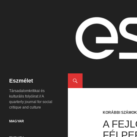
Keresés
Eszmélet
Társadalomkritikai és
kulturális folyóirat // A
quarterly journal for social
critique and culture
KORÁBBI SZÁMOK
A FEJL
MAGYAR
FÉLPE