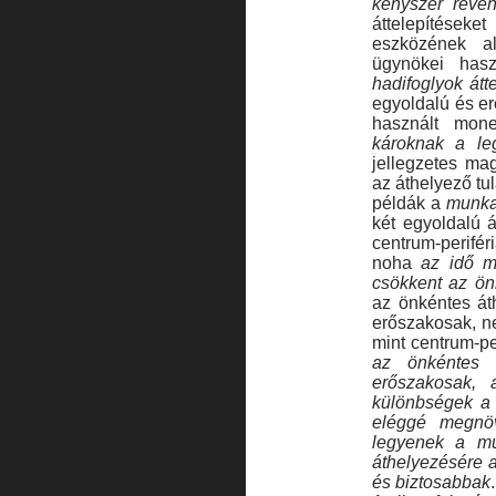
kényszer révé
áttelepítéseke
eszközének a
ügynökei hasz
hadifoglyok átt
egyoldalú és erő
használt mone
károknak a legy
jellegzetes ma
az áthelyező tul
példák a
munka
két egyoldalú á
centrum-perifé
noha
az idő m
csökkent az ön
az önkéntes áth
erőszakosak, n
mint centrum-pe
az önkéntes 
erőszakosak, 
különbségek a 
eléggé megnöv
legyenek a mu
áthelyezésére a
és biztosabbak
.