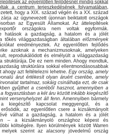
telepítések az egyenlőtlen fejlődésnél mindig sokkal
ltak a centrum terjeszkedésé­nek folyamatában
,
zetett, hogy a XIX. század végén és a XX. század
zárja az úgynevezett újonnan beiktatott országok
ősorban az Egyesült Államokat. Az áttelepítések
xportőr országokra nem voltak egyformák.
e hatások a gazdagság, a hata­lom és a jólét
 a tőkés világgazdaságban általában
előzmények
zációkat
eredményeztek. Az egyenlőtlen fejlődés
yike azoknak a mechanizmusoknak, ame­lyeken
kult, reprodukálódott és elmélyült a világ­gazdaság
ria struktúrája. De ez nem minden. Ahogy mondtuk,
gazdaság struktúráira sokkal el­lentmondásosabbak
t ahogy azt feltételezni le­hetne.
Egy ország, amely
onalú árut értékesít olyan áruért cserébe, amely
nvonalat tartalmaz, sokáig csinálhatja ezt, de csak
kben gyűjthet a cseréből hasznot, amennyiben a
a fogyasztás­ban a két áru között inkább kiegészítő
int ver­senyhelyzet áll fenn
. Amennyiben bármely
a kiegé­szítő kapcsolat meggyengül, és a
 erősödik, az egyenlőtlen csere a kizsákmányolt
révé válhat a gazdagság, a hatalom és a jólét
en – a kizsákmá­nyoló országhoz képest és
tóbbi költségére. Ilyen körülmények között Warren
), melyek szerint az alacsony jövedelmű ország