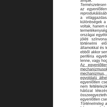
állítják.
Természetesen 
az egyenlőtlen
reprodukálásá
a világgazda
különbségek a 
voltak, hanem 
termelékenység 
országai egyébk
jóléti színvon
történelmi e
államokkal és t
ebből akkor sem
periféria egye
lenne, vagy ho
Az egyenlőtle
mechanizmuso
mechanizmus, 
egyoldalú áthe
egyenlőtlen cs
nem feltételezi
hálózat létezé
összeegyezteth
egyenlőtlen cser
Történelmileg 