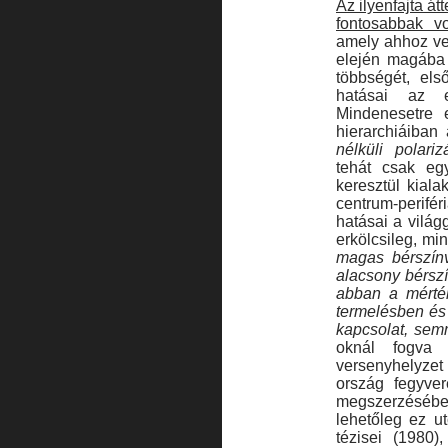
Az ilyenfajta át
fontosabbak vo
amely ahhoz ve
elején magába 
többségét, els
hatásai az e
Mindenesetre 
hierarchiáiban
nélküli polari
tehát csak eg
keresztül kiala
centrum-perifé
hatásai a világ
erkölcsileg, min
magas bérszínv
alacsony bérszí
abban a mérté
termelésben és 
kapcsolat, semm
oknál fogva 
versenyhelyzet
ország fegyve
megszerzéséb
lehetőleg ez u
tézisei (1980