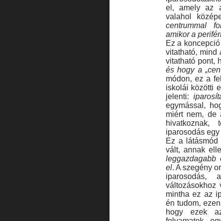
el, amely az 
valahol közép
centrummal fol
amikor a perifé
Ez a koncepció 
vitatható, mind
vitatható pont,
és hogy a „cent
módon, ez a fe
iskolái közötti
jelenti:
iparosít
egymással, hog
miért nem, de 
hivatkoznak, 
iparosodás egy
Ez a látásmód a
vált, annak el
leggazdagabb o
el
. A szegény 
iparosodás, 
változásokhoz v
mintha ez az i
én tudom, ezen 
hogy ezek az
folyamatok egy