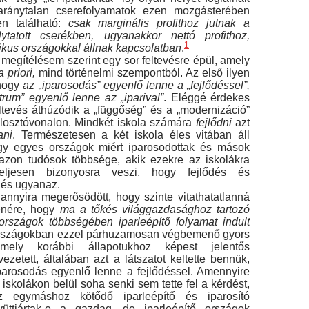
aránytalan cserefolyamatok ezen mozgásterében
en található:
csak marginális pro­fithoz jutnak a
ytatott cserékben, ugyanakkor net­tó profithoz,
1
rikus országokkal állnak kapcsolat­ban
.
megítélésem szerint egy sor feltevésre épül, amely
a priori,
mind történelmi szempontból. Az első ilyen
 hogy
az „iparosodás” egyenlő lenne a „fejlődéssel”,
rum” egyenlő lenne az „iparival”
. Eléggé érdekes
ltevés áthúzódik a „függőség” és a „modernizáció”
 elosztóvonalon. Mindkét iskola számára
fejlődni
azt
ani
. Természetesen a két is­kola éles vitában áll
y egyes országok miért ipa­rosodottak és mások
azon tudósok többsége, akik ezekre az iskolákra
teljesen bizonyosra veszi, hogy fejlődés és
 és ugyanaz.
nnyira megerősödött, hogy szinte vitathatat­lanná
lenére, hogy
ma a tőkés világgazdasághoz tartozó
rszágok többségében iparleépítő folya­mat indult
országokban ezzel párhuzamosan vég­bemenő gyors
amely korábbi állapotukhoz képest jelentős
ezetett, általában azt a látszatot keltette bennük,
parosodás egyenlő lenne a fejlődéssel. Amennyire
iskolákon belül soha senki sem tette fel a kérdést,
 egymáshoz kötődő iparleépítő és iparosító
üttjártak-e a gazdag, de iparleépítő or­szágok