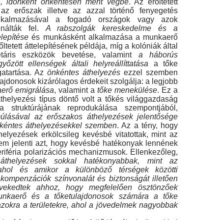
n, időnként önkéntesen ment végbe
. Az erőltetett
t az erőszak illetve az azzal történő fe­nyegetés
lkalmazásával a fogadó országok vagy azok
nálták fel.
A rabszolgák kereskedelme és a
elepítése
és munkásként alkalmazása a munka­erő
ltetett áttelepítésének példája, míg a kolóni­ák által
táris eszközök bevetése, valamint
a hábo­rús
őzött ellenségek általi helyreállíttatása
a tőke
gatartása. Az
önkéntes áthelyezés
ezzel szemben
ajdonosok kizárólagos érdekeit szolgálja: a leg­jobb
erő emigrálása
, valamint a
tőke menekülé­se
. Ez a
thelyezési típus döntő volt a tőkés világ­gazdaság
ria struktúrájának reprodukálása szem­pontjából,
úlásával az erőszakos áthelyezések je­lentősége
kéntes áthelyezésekkel szemben
. Az a tény, hogy
elyezések erkölcsileg kevésbé vita­tottak, mint az
em jelenti azt, hogy kevésbé haté­konyak lennének
riféria polarizációs mechaniz­musok. Ellenkezőleg,
áthelyezések sokkal hatéko­nyabbak, mint az
ahol és amikor a különböző tér­ségek közötti
kompenzációk színvonalát és biz­tonságát illetően
ekedtek ahhoz, hogy megfe­lelően ösztönzőek
nkaerő és a tőketulajdonosok számára a tőke
zokra a területekre, ahol a jöve­delmek nagyobbak