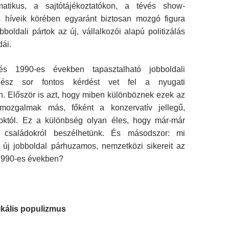
matikus, a sajtótájékoztatókon, a tévés show-
 híveik körében egyaránt biztosan mozgó figura
obboldali pártok az új, vállalkozói alapú politizálás
dái.
s 1990-es években tapasztalható jobboldali
egész sor fontos kérdést vet fel a nyugati
. Először is azt, hogy miben különböznek ezek az
mozgalmak más, főként a konzervatív jellegű,
októl. Ez a különbség olyan éles, hogy már-már
ai családokról beszélhetünk. És másodszor: mi
új jobboldal párhuzamos, nemzetközi sikereit az
1990-es években?
ikális populizmus