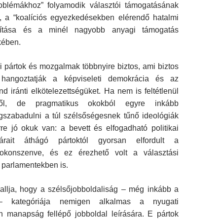
oblémákhoz” folyamodik választói támogatásának
, a “koalíciós egyezkedésekben elérendő hatalmi
osítása és a minél nagyobb anyagi támogatás
kében.
i pártok és mozgalmak többnyire biztos, ami biztos
hangoztatják a képviseleti demokrácia és az
d iránti elkötelezettségüket. Ha nem is feltétlenül
ől, de pragmatikus okokból egyre inkább
szabadulni a túl szélsőségesnek tűnő ideológiák
Erre jó okuk van: a bevett és elfogadható politikai
tárait áthágó pártoktól gyorsan elfordult a
okonszenve, és ez érezhető volt a választási
 parlamentekben is.
allja, hogy a szélsőjobboldaliság – még inkább a
– kategóriája nemigen alkalmas a nyugati
 manapság fellépő jobboldal leírására. E pártok