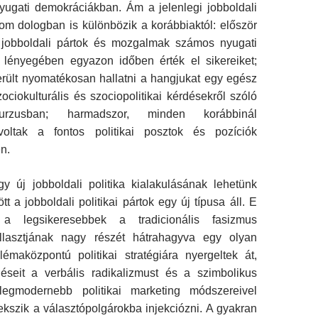
nyugati demokráciákban. Ám a jelenlegi jobboldali
om dologban is különbözik a korábbiaktól: először
e jobboldali pártok és mozgalmak számos nyugati
lényegében egyazon időben érték el sikereiket;
erült nyomatékosan hallatni a hangjukat egy egész
zociokulturális és szociopolitikai kérdésekről szóló
skurzusban; harmadszor, minden korábbinál
voltak a fontos politikai posztok és pozíciók
n.
y új jobboldali politika kialakulásának lehetünk
t a jobboldali politikai pártok egy új típusa áll. E
 a legsikeresebbek a tradicionális fasizmus
allasztjának nagy részét hátrahagyva egy olyan
lémaközpontú politikai stratégiára nyergeltek át,
éseit a verbális radikalizmust és a szimbolikus
 legmodernebb politikai marketing módszereivel
kszik a választópolgárokba injekciózni. A gyakran