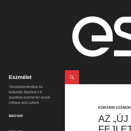
Keresés
Eszmélet
Társadalomkritikai és
kulturális folyóirat // A
quarterly journal for social
critique and culture
KORÁBBI SZÁMOK
AZ „ÚJ
MAGYAR
FEJLE