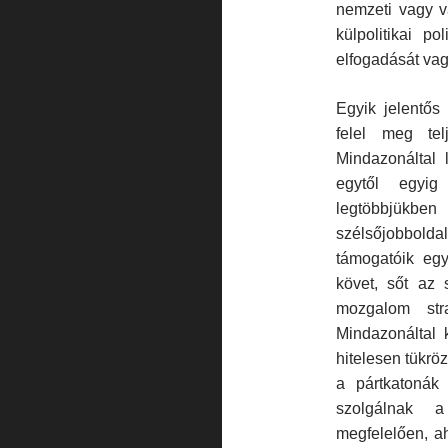
nemzeti vagy va
külpolitikai p
elfogadását vag
Egyik jelentős
felel meg tel
Mindazonáltal
egytől egyig
legtöbbjükb
szélsőjobboldal
támogatóik egy
követ, sőt az
mozgalom stra
Mindazonáltal
hitelesen tükröz
a pártkatonák
szolgálnak a
megfelelően, a