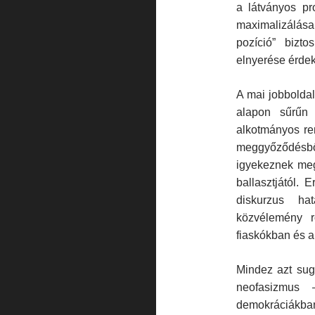
a látványos pr
maximalizálása
pozíció” bizt
elnyerése érde
A mai jobboldal
alapon sűrűn 
alkotmányos ren
meggyőződésb
igyekeznek meg
ballasztjától. 
diskurzus ha
közvélemény r
fiaskókban és a
Mindez azt sug
neofasizmus 
demokráciákban