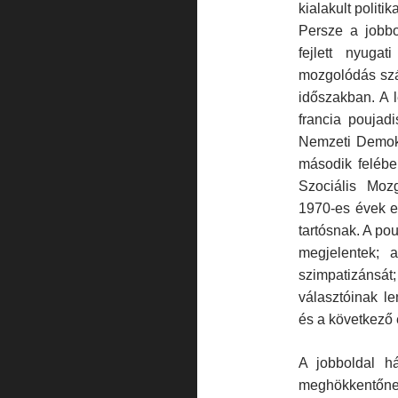
kialakult politi
Persze a jobb
fejlett nyuga
mozgolódás szá
időszakban. A 
francia pouja
Nemzeti Demok
második felébe
Szociális Mo
1970-es évek e
tartósnak. A pou
megjelentek; 
szimpatizáns
választóinak l
és a következő 
A jobboldal há
meghökkentőnek