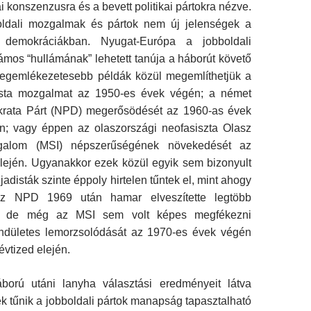
kai konszenzusra és a bevett politikai pártokra nézve.
oldali mozgalmak és pártok nem új jelenségek a
ti demokráciákban. Nyugat-Európa a jobboldali
mos “hullámának” lehetett tanúja a háborút követő
legemlékezetesebb példák közül megemlíthetjük a
dista mozgalmat az 1950-es évek végén; a német
rata Párt (NPD) megerősödését az 1960-as évek
n; vagy éppen az olaszországi neofasiszta Olasz
zgalom (MSI) népszerűségének növekedését az
lején. Ugyanakkor ezek közül egyik sem bizonyult
jadisták szinte éppoly hirtelen tűntek el, mint ahogy
az NPD 1969 után hamar elveszítette legtöbb
át; de még az MSI sem volt képes megfékezni
endületes lemorzsolódását az 1970-es évek végén
évtized elején.
ború utáni lanyha választási eredményeit látva
 tűnik a jobboldali pártok manapság tapasztalható