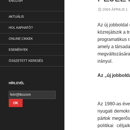
ENGLISH
2004 ÁPRILIS 1.
AKTUÁLIS
Az új jobboldal 
HOL KAPHATÓ?
közrejátszik a 
ONLINE CIKKEK
programatikus r
amely a társada
ESEMÉNYEK
megváltozására, 
irányul.
ÖSSZETETT KERESÉS
Az „új jobbold
HÍRLEVÉL
Az 1980-as éve
nyugati demokr
pártok megerős
politikai célj