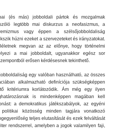
pai (és más) jobboldali pártok és mozgalmak
l szóló legtöbb mai diskurzus a neofasizmus, a
xtremizmus vagy éppen a szélsőjobboldaliság
ekszik húzni ezeket a szervezeteket és irányzatokat.
életnek megvan az az előnye, hogy történelmi
elyezi a mai jobboldalt, ugyanakkor egész sor
zempontból erősen kérdésesnek tekinthető.
jobboldaliság egy valóban használható, az összes
áciában alkalmazható definíciója szükségképpen
tő kritériumra korlátozódik. Ám még egy ilyen
eghatározásnak is mindenképpen magában kell
vonást: a demokratikus játékszabályok, az egyéni
politikai közösség minden tagjára vonatkozó
gegyenlőség teljes elutasítását és ezek felváltását
iter rendszerrel, amelyben a jogok valamilyen faji,