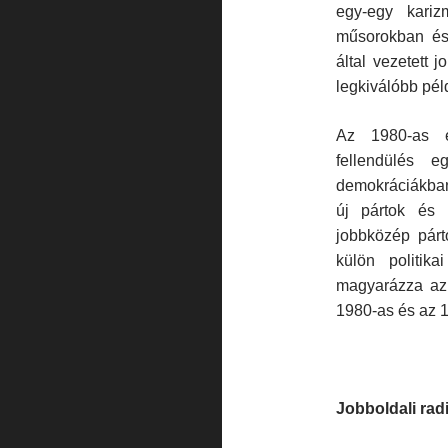
egy-egy kariz
műsorokban és
által vezetett j
legkiválóbb pél
Az 1980-as é
fellendülés 
demokráciákban
új pártok és 
jobbközép párt
külön politik
magyarázza az 
1980-as és az 
Jobboldali rad