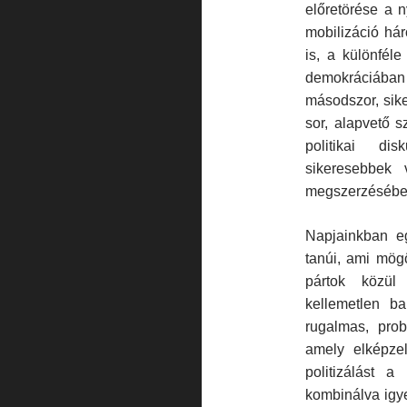
előretörése a 
mobilizáció hár
is, a különfél
demokráciában 
másodszor, sik
sor, alapvető s
politikai di
sikeresebbek 
megszerzésébe
Napjainkban eg
tanúi, ami mögöt
pártok közül
kellemetlen b
rugalmas, prob
amely elképzel
politizálást a
kombinálva igye