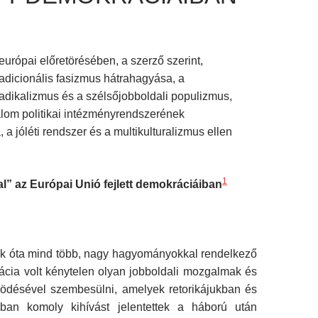
európai előretörésében, a szerző szerint,
tradicionális fasizmus hátrahagyása, a
adikalizmus és a szélsőjobboldali populizmus,
lom politikai intézményrendszerének
a jóléti rendszer és a multikulturalizmus ellen
1
al” az Európai Unió fejlett demokráciáiban
k óta mind több, nagy hagyományokkal rendelkező
ácia volt kénytelen olyan jobboldali mozgalmak és
ödésével szembesülni, amelyek retorikájukban és
aikban komoly kihívást jelentettek a háború után