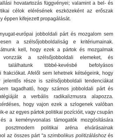
llási hovatartozás függvényei; valamint a bel- és
olitikai célok elérésének eszközeként az erőszak
y éppen kifejezett propagálását.
 nyugat-európai jobboldali párt és mozgalom sem
jesen a szélsőjobboldaliság e kritériumainak.
 látnunk kell, hogy ezek a pártok és mozgalmak
 vonzzák a szélsőjobboldali elemeket, és
en találhatunk többé-kevésbé befolyásos
i frakciókat. Afelől sem lehetnek kétségeink, hogy
 jelentős része is szélsőjobboldali tendenciákat
 sem tagadható, hogy számos jobboldali párt és
tégiáját a verbális radikalizmusra alapozza.
 kérdéses, hogy vajon ezek a szlogenek valóban
ik-e az egyes pártok politikai pozícióit, vagy csupán
 és a keményvonalas támogatók mozgósítására
 posztmodern politikai aréna elvárásainak
hol az összes párt “a
szimbolikus politizáláshoz
és