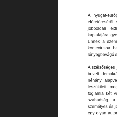
A nyugat-euró
előretörésérő
jobboldali e
kaptafájára igy
Ennek a szeml
kontextusba h
lényegbevágó s
A szélsőséges 
bevett demokr
néhány alapve
leszűkített m
foglalnia két 
szabadság, a 
személyes és jo
egy olyan autor