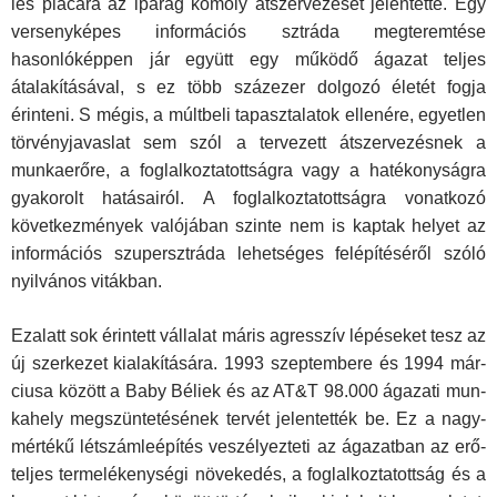
lés piacára az iparág komoly átszervezését jelentette. Egy
versenyképes információs sztráda megteremtése
hasonlókép­pen jár együtt egy működő ágazat teljes
átalakításával, s ez több százezer dolgozó életét fogja
érinteni. S mégis, a múlt­beli tapasztalatok ellenére, egyetlen
törvényjavaslat sem szól a tervezett átszervezésnek a
munkaerőre, a foglalkoztatott­ságra vagy a hatékonyságra
gyakorolt hatásairól. A foglalkoz­tatottságra vonatkozó
következmények valójában szinte nem is kaptak helyet az
információs szupersztráda lehetséges fel­építéséről szóló
nyilvános vitákban.
Ezalatt sok érintett vállalat máris agresszív lépéseket tesz az
új szerkezet kialakítására. 1993 szeptembere és 1994 már­
ciusa között a Baby Béliek és az AT&T 98.000 ágazati mun­
kahely megszüntetésének tervét jelentették be. Ez a nagy­
mértékű létszámleépítés veszélyezteti az ágazatban az erő­
teljes termelékenységi növekedés, a foglalkoztatottság és a