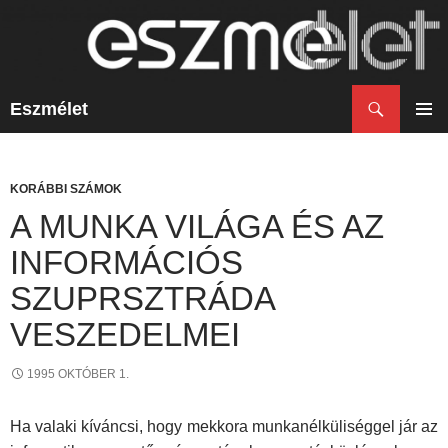
Keresés
Eszmélet
KILÉPÉS
A
ELSŐ
TARTALOMBA
MENÜ
KORÁBBI SZÁMOK
A MUNKA VILÁGA ÉS AZ
INFORMÁCIÓS
SZUPRSZTRÁDA
VESZEDELMEI
1995 OKTÓBER 1.
Ha valaki kíváncsi, hogy mekkora munkanélküliséggel jár az