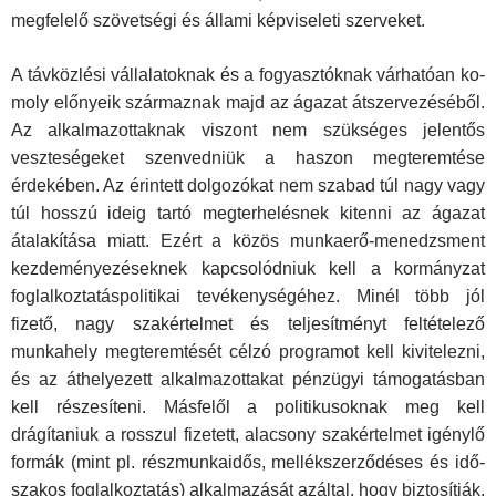
megfelelő szövetségi és állami képviseleti szerveket.
A távközlési vállalatoknak és a fogyasztóknak várhatóan ko­
moly előnyeik származnak majd az ágazat átszervezéséből.
Az alkalmazottaknak viszont nem szükséges jelentős
veszte­ségeket szenvedniük a haszon megteremtése
érdekében. Az érintett dolgozókat nem szabad túl nagy vagy
túl hosszú ideig tartó megterhelésnek kitenni az ágazat
átalakítása miatt. Ezért a közös munkaerő-menedzsment
kezdeményezéseknek kap­csolódniuk kell a kormányzat
foglalkoztatáspolitikai tevékeny­ségéhez. Minél több jól
fizető, nagy szakértelmet és teljesít­ményt feltételező
munkahely megteremtését célzó programot kell kivitelezni,
és az áthelyezett alkalmazottakat pénzügyi tá­mogatásban
kell részesíteni. Másfelől a politikusoknak meg kell
drágítaniuk a rosszul fizetett, alacsony szakértelmet igény­lő
formák (mint pl. részmunkaidős, mellékszerződéses és idő­
szakos foglalkoztatás) alkalmazását azáltal, hogy biztosítják,