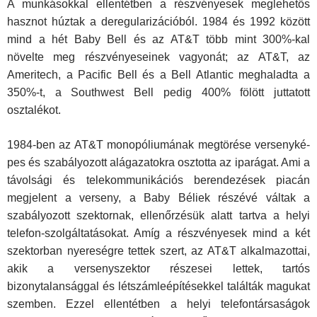
A munkásokkal ellentétben a részvényesek meglehetős
hasznot húztak a deregularizációból. 1984 és 1992 között
mind a hét Baby Bell és az AT&T több mint 300%-kal
növelte meg részvényeseinek vagyonát; az AT&T, az
Ameritech, a Pa­cific Bell és a Bell Atlantic meghaladta a
350%-t, a Southwest Bell pedig 400% fölött juttatott
osztalékot.
1984-ben az AT&T monopóliumának megtörése versenyké­
pes és szabályozott alágazatokra osztotta az iparágat. Ami a
távolsági és telekommunikációs berendezések piacán
megje­lent a verseny, a Baby Béliek részévé váltak a
szabályozott szektornak, ellenőrzésük alatt tartva a helyi
telefon-szolgálta­tásokat. Amíg a részvényesek mind a két
szektorban nyere­ségre tettek szert, az AT&T alkalmazottai,
akik a versenyszek­tor részesei lettek, tartós
bizonytalansággal és létszámleépí­tésekkel találták magukat
szemben. Ezzel ellentétben a helyi telefontársaságok