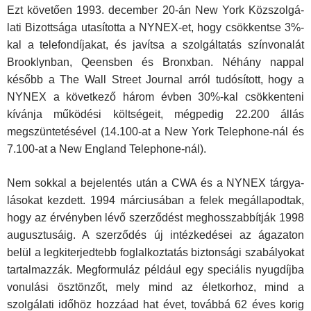
Ezt követően 1993. december 20-án New York Közszolgá­
lati Bizottsága utasította a NYNEX-et, hogy csökkentse 3%-
kal a telefondíjakat, és javítsa a szolgáltatás színvonalát
Brooklynban, Qeensben és Bronxban. Néhány nappal
később a The Wall Street Journal arról tudósított, hogy a
NYNEX a követ­kező három évben 30%-kal csökkenteni
kívánja működési költségeit, mégpedig 22.200 állás
megszüntetésével (14.100-at a New York Telephone-nál és
7.100-at a New England Telephone-nál).
Nem sokkal a bejelentés után a CWA és a NYNEX tárgya­
lásokat kezdett. 1994 márciusában a felek megállapodtak,
hogy az érvényben lévő szerződést meghosszabbítják 1998
au­gusztusáig. A szerződés új intézkedései az ágazaton
belül a legkiterjedtebb foglalkoztatás biztonsági szabályokat
tartal­mazzák. Megformuláz például egy speciális nyugdíjba
vonu­lási ösztönzőt, mely mind az életkorhoz, mind a
szolgálati idő­höz hozzáad hat évet, továbbá 62 éves korig