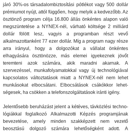
járó 30%-os társadalombiztosítási pótlékot vagy 500 dollár
prémiumot nyújt, attól függően, hogy melyik a kedvezőbb. Az
ösztönző program célja 16.800 állás önkéntes alapon való
megszünte­tése a NYNEX-nél, várható költsége 2 milliárd
dollár fölött lesz, vagyis a programban részt vevő
alkalmazottanként 77 ezer dollár. Míg a program nagy része
arra irányul, hogy a dolgozókat a vállalat önkéntes
elhagyására ösztönözze, más elemei igyekeznek jövőt
teremteni azok számára, akik marad­ni akarnak. A
szervezéssel, munkafolyamatokkal vagy új tech­nológiával
kapcsolatos változtatások miatt a NYNEX-nél nem lehet
munkásokat elbocsátani. Elbocsátások csákókkor lehet­
ségesek, ha csökken a telefonszolgáltatások iránti igény.
Jelentősebb beruházást jelent a kétéves, távközlési techno­
lógiákkal foglalkozó Alkalmazotti Képzés programjának
beve­zetése, amely minden szakképzett nem vezető
beosztású dol­gozó számára lehetőségként adott. A