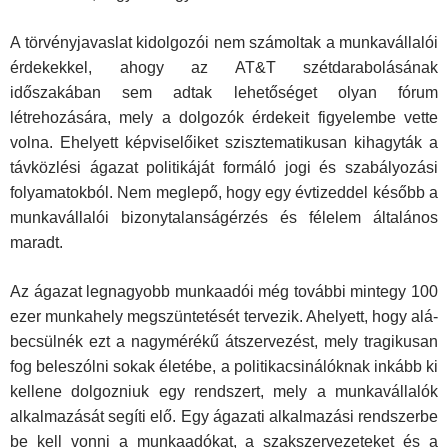
A törvényjavaslat kidolgozói nem számoltak a munkavállalói
érdekekkel, ahogy az AT&T szétdarabolásának
időszakában sem adtak lehetőséget olyan fórum
létrehozására, mely a dol­gozók érdekeit figyelembe vette
volna. Ehelyett képviselőiket szisztematikusan kihagyták a
távközlési ágazat politikáját for­máló jogi és szabályozási
folyamatokból. Nem meglepő, hogy egy évtizeddel később a
munkavállalói bizonytalanságérzés és félelem általános
maradt.
Az ágazat legnagyobb munkaadói még további mintegy 100
ezer munkahely megszüntetését tervezik. Ahelyett, hogy alá­
becsülnék ezt a nagymérékű átszervezést, mely tragikusan
fog beleszólni sokak életébe, a politikacsinálóknak inkább ki
kellene dolgozniuk egy rendszert, mely a munkavállalók
alka­lmazását segíti elő. Egy ágazati alkalmazási rendszerbe
be kell vonni a munkaadókat, a szakszervezeteket és a