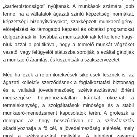
„karrierbiztonságot" nyújtanak. A munkások számára jobb
lenne, ha a vállalatok ágazati szintű képzettségi normákat,
képzettségi bizonyítványokat, szakképzett munkaerő­igény-
előrejelzést és támogatott képzési és oktatási programo­kat
dolgoznának ki. Továbbá a munkaadóknak fel kellene hagy­
niuk azzal a politikával, hogy a termelő munkát végzőket
vezetői vagy felügyelői státuszba sorolják, s ezáltal gátolják
a munka­erő áramlást és kiszorítsák a szakszervezetet.
Még ha ezek a reformtörekvések sikeresek lesznek is, az
ágazati kollektív szerződésnek a foglalkoztatási biztonság
és a vállalati jövedelmezőség szétválasztásával történt
megszegése helyrehozhatatlan károkat okozhat a
termelékenység, a szolgál­tatások minősége és a stabil
munkaerő-menedzsment kap­csolatok terén. A groteszk a
dologban az, hogy hosszú-távon ez a szétválasztás
akadályozhatja a fő cél, a jövedelmezőség elérését, mely
most a szétválasztást motiválja. A jelenlegi za­varos