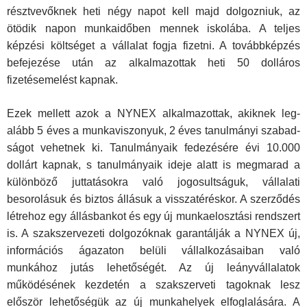
résztvevőknek heti négy napot kell majd dolgozniuk, az
ötödik napon munkaidőben mennek iskolába. A teljes
képzési költséget a vállalat fogja fizetni. A továbbképzés
befejezése után az alkalmazottak heti 50 dolláros
fizetésemelést kapnak.
Ezek mellett azok a NYNEX alkalmazottak, akiknek leg­
alább 5 éves a munkaviszonyuk, 2 éves tanulmányi szabad­
ságot vehetnek ki. Tanulmányaik fedezésére évi 10.000
dollárt kapnak, s tanulmányaik ideje alatt is megmarad a
különböző juttatásokra való jogosultságuk, vállalati
besorolásuk és biztos állásuk a visszatéréskor. A szerződés
létrehoz egy állásbankot és egy új munkaelosztási rendszert
is. A szakszervezeti dol­gozóknak garantálják a NYNEX új,
információs ágazaton be­lüli vállalkozásaiban való
munkához jutás lehetőségét. Az új leányvállalatok
működésének kezdetén a szakszerveti tagok­nak lesz
először lehetőségük az új munkahelyek elfoglalására. A