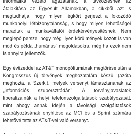
informatika vezető ágazatának, a távközlésnek az
átalakítása az Egyesült Államokban, a cikkből azt is
megtudhatja, hogy milyen légkört gerjeszt a fokozódó
munkahelyi létbizonytalanság, s hogy milyen lehetőségei
maradtak a munkavállalói érdekérvényesítésnek. Nem
meglepő persze, hogy még ilyen körülmények között is van
mód és példa „humánus" megoldásokra, még ha ezek nem
is annyira jellemzők.
Egy évtizeddel az AT&T monopóliumának megtörése után a
Kongresszus új törvények meghozatalára készül (azóta
meg­hozta, a Szerk.), melyek versenyt támasztanának az
„infor­mációs szupersztrádán". A törvényjavaslatok
liberalizálnák a helyi telefonszolgáltatások szabályozását,
mint ahogy annak idején a távolsági szolgáltatások
szabályozásának enyhítése az MCI és a Sprint számára
lehetővé tette az AT&T-vel való versenyt.