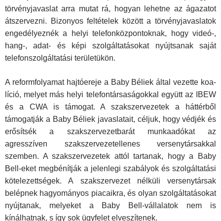
törvényja­vaslat arra mutat rá, hogyan lehetne az ágazatot
átszervezni. Bizonyos feltételek között a törvényjavaslatok
engedélyeznék a helyi telefonközpontoknak, hogy videó-,
hang-, adat- és képi szolgáltatásokat nyújtsanak saját
telefonszolgáltatási területü­kön.
A reformfolyamat hajtóereje a Baby Béliek által vezette koa­
líció, melyet más helyi telefontársaságokkal együtt az IBEW
és a CWA is támogat. A szakszervezetek a háttérből
támogatják a Baby Béliek javaslatait, céljuk, hogy védjék és
erősítsék a szakszervezetbarát munkaadókat az
agresszíven szakszerve­zetellenes versenytársakkal
szemben. A szakszervezetek attól tartanak, hogy a Baby
Bell-eket megbénítják a jelenlegi szabá­lyok és szolgáltatási
kötelezettségek. A szakszervezet nélküli versenytársak
belépnek hagyományos piacaikra, és olyan szol­gáltatásokat
nyújtanak, melyeket a Baby Bell-vállalatok nem is
kínálhatnak, s így sok ügyfelet elveszítenek.