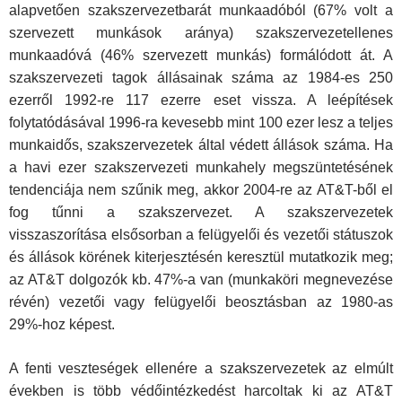
alapvetően szakszervezet­barát munkaadóból (67% volt a
szervezett munkások aránya) szakszervezetellenes
munkaadóvá (46% szervezett munkás) formálódott át. A
szakszervezeti tagok állásainak száma az 1984-es 250
ezerről 1992-re 117 ezerre eset vissza. A leépíté­sek
folytatódásával 1996-ra kevesebb mint 100 ezer lesz a tel­jes
munkaidős, szakszervezetek által védett állások száma. Ha
a havi ezer szakszervezeti munkahely megszüntetésének
ten­denciája nem szűnik meg, akkor 2004-re az AT&T-ből el
fog tűnni a szakszervezet. A szakszervezetek
visszaszorítása első­sorban a felügyelői és vezetői státuszok
és állások körének kiterjesztésén keresztül mutatkozik meg;
az AT&T dolgozók kb. 47%-a van (munkaköri megnevezése
révén) vezetői vagy fel­ügyelői beosztásban az 1980-as
29%-hoz képest.
A fenti veszteségek ellenére a szakszervezetek az elmúlt
években is több védőintézkedést harcoltak ki az AT&T