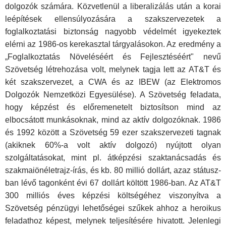
dolgo­zók számára. Közvetlenül a liberalizálás után a korai
leépíté­sek ellensúlyozására a szakszervezetek a
foglalkoztatási biz­tonság nagyobb védelmét igyekeztek
elérni az 1986-os ke­rekasztal tárgyalásokon. Az eredmény a
„Foglalkoztatás Nö­veléséért és Fejlesztéséért" nevű
Szövetség létrehozása volt, melynek tagja lett az AT&T és
két szakszervezet, a CWA és az IBEW (az Elektromos
Dolgozók Nemzetközi Egyesülése). A Szövetség feladata,
hogy képzést és előremenetelt bizto­sítson mind az
elbocsátott munkásoknak, mind az aktív dol­gozóknak. 1986
és 1992 között a Szövetség 59 ezer szak­szervezeti tagnak
(akiknek 60%-a volt aktív dolgozó) nyújtott olyan
szolgáltatásokat, mint pl. átképzési szaktanácsadás és
szakmaiönéletrajz-írás, és kb. 80 millió dollárt, azaz státusz­
ban lévő tagonként évi 67 dollárt költött 1986-ban. Az AT&T
300 milliós éves képzési költségéhez viszonyítva a
Szövetség pénzügyi lehetőségei szűkek ahhoz a heroikus
feladathoz ké­pest, melynek teljesítésére hivatott. Jelenlegi