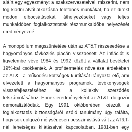
aláírt egy egyez­ményt a szakszervezeteivel, miszerint, nem
fog kiadni alvál­lalkozásba telefonos munkákat, ha ez direkt
módon elbocsá­tásokat, áthelyezéseket vagy teljes
munkaidőben foglalkozta­tottak részmunkaidőbe helyezését
eredményezné.
A monopólium megszüntetése után az AT&T részesedése a
hagyományos távközlés piacán visszaesett. Az inflációt is
figyelembe véve 1984 és 1992 között a vállalat bevételei
19%-kal csökkentek. A profittermelés növelése érdekében
az AT&T a működési költségek kurtítását irányozta elő, ami
elvezetett a hagyományos programok, tevékenységek
visszafejlesztésé­hez és a kollektív szerződés
felszámolásához. Ennek ered­ményeként az AT&T dolgozói
demoralizálódtak. Egy 1991 ok­tóberében készült, a
foglalkoztatás biztonságáról szóló tanul­mány úgy találta,
hogy sok dolgozó mélységesen pesszimis­tává vált az AT&T-
nél lehetséges kilátásaival kapcsolatban. 1981-ben egy