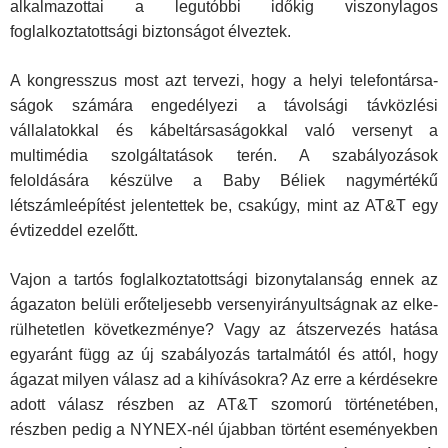
alkalmazottai a legutóbbi időkig viszonyla­gos
foglalkoztatottsági biztonságot élveztek.
A kongresszus most azt tervezi, hogy a helyi telefontársa­
ságok számára engedélyezi a távolsági távközlési
vállalatok­kal és kábeltársaságokkal való versenyt a
multimédia szolgál­tatások terén. A szabályozások
feloldására készülve a Baby Béliek nagymértékű
létszámleépítést jelentettek be, csakúgy, mint az AT&T egy
évtizeddel ezelőtt.
Vajon a tartós foglalkoztatottsági bizonytalanság ennek az
ágazaton belüli erőteljesebb versenyirányultságnak az elke­
rülhetetlen következménye? Vagy az átszervezés hatása
egyaránt függ az új szabályozás tartalmától és attól, hogy
ágazat milyen válasz ad a kihívásokra? Az erre a kérdésekre
adott válasz részben az AT&T szomorú történetében,
részben pedig a NYNEX-nél újabban történt eseményekben