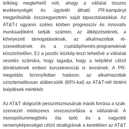
lelkileg megterhelő volt, ahogy a vállalat összes
tevékenységét és ügyletét átható PR-kampányt
megpróbálták összeegyeztetni saját tapasztalataikkal. Az
AT&T-t ugyanis széles körben prog­resszív és innovatív
munkaadóként tartják számon, az átkép­zéseknek, a
kihelyezett támogatásoknak, az alkalmazottak ré­
szesedésének és a családipihenés-programoknak
köszönhe­tően. Ez a pozitív közkép teszi lehetővé a vállalati
vezetés számára, hogy tagadja, hogy a leépítést célzó
döntéseknek emberi konzekvenciái is lennének. A PR-
megoldás bizo­nyítottan hatásos: az alkalmazottak
szisztematikusan alábe­csülik (60%-kal) az AT&T-nél történt
leépítések mértékét.
Az AT&T dolgozók pesszimizmusának másik forrása a szak­
szervezet módszeres visszaszorítása a vállalatnál. A
monopóli­ummegtörés óta tartó és a nagyobb
versenyképességet célzó stratégiának a keretében az AT&T