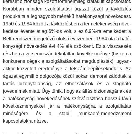
kereset biztonsága között történelmileg kialakult kapcsolatot.
Korábban minden szolgáltatási ágazat közül a távközlés
pro­dukálta a legnagyobb mértékű hatékonysági növekedést.
1950 és 1984 között a távközlésben a termelékenység növe­
kedése évente átlag 6%-os volt, s ez 6.9%-ra emelkedett a
Bell-rendszert megelőző utolsó évtizedben. 1984 óta a haté­
konysági növekedés évi 4% alá csökkent. Ez a visszaesés
részben a verseny szándékolatlan következménye (hiszen a
konkurens cégek a szolgáltatásokat megduplázták), ugyan­
akkor közvetett eredménye a létszámleépítéseknek is. Az
ága­zat egymillió dolgozója közül sokan demoralizálódtak a
tartós bizonytalanság, az elbocsátások és a stagnáló
jövedelmek mi­att. Úgy tűnik, hogy az állás biztonságának és
a hatékonyság növekedésének szétválasztása hosszú távú
következmények­kel jár a hatékonyságra, a szolgáltatás
minőségére és a stabil munkaerő-menedzsment
kapcsolatokra nézve.