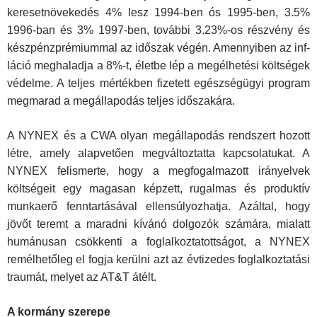
keresetnövekedés 4% lesz 1994-ben ós 1995-ben, 3.5%
1996-ban és 3% 1997-ben, további 3.23%-os részvény és
készpénzprémiummal az időszak végén. Amennyiben az inf­
láció meghaladja a 8%-t, életbe lép a megélhetési költségek
védelme. A teljes mértékben fizetett egészségügyi program
megmarad a megállapodás teljes időszakára.
A NYNEX és a CWA olyan megállapodás rendszert hozott
létre, amely alapvetően megváltoztatta kapcsolatukat. A
NYNEX felismerte, hogy a megfogalmazott irányelvek
költsé­geit egy magasan képzett, rugalmas és produktív
munkaerő fenntartásával ellensúlyozhatja. Azáltal, hogy
jövőt teremt a maradni kívánó dolgozók számára, mialatt
humánusan csök­kenti a foglalkoztatottságot, a NYNEX
remélhetőleg el fogja kerülni azt az évtizedes foglalkoztatási
traumát, melyet az AT&T átélt.
A kormány szerepe