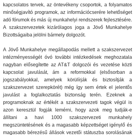
kapcsolatos tervek, az ön­tevékeny csoportok, a folyamatos
minőségjavító programok, az információcserére lehetőséget
adó fórumok és más új mun­kahelyi rendszerek fejlesztésére.
A szakszervezetek kizáróla­gos joga a Jövő Munkahelye
Bizottságaiba jelölni bármely dolgozót.
A Jövő Munkahelye megállapodás mellett a szakszervezet
intézményességét óvó további intézkedések meghozatala
nagyban elősegítette az AT&T dolgozói és vezetése közti
kap­csolat javulását, ám a reformokkal (elsősorban a
jogszabá­lyokkal, amelyek körülírják és biztosítják a
szakszervezet szerepkörét) még így sem értek el jelentős
javulást a foglal­koztatás biztonság terén. Ezeknek a
programoknak az értékét a szakszervezeti tagok végül is
azon keresztül fogják lemérni, hogy azok meg tudják-e
állítani a havi 1000 szakszervezeti munkahely
megszüntetésének és a magasabb képzettséget igénylő és
magasabb bérezésű állások vezetői státuszba so­rolásának