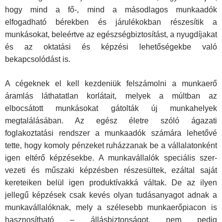
hogy mind a fő-, mind a másodlagos munkaadók
elfogadható bérekben és járulékokban részesítik a
munkásokat, beleértve az egészségbiztosítást, a nyugdíjakat
és az oktatási és kép­zési lehetőségekbe való
bekapcsolódást is.
A cégeknek el kell kezdeniük felszámolni a munkaerő
áramlás láthatatlan korlátait, melyek a múltban az
elbocsátott munkáso­kat gátolták új munkahelyek
megtalálásában. Az egész életre szóló ágazati
foglakoztatási rendszer a munkaadók számára le­hetővé
tette, hogy komoly pénzeket ruházzanak be a vállala­tonként
igen eltérő képzésekbe. A munkavállalók speciális szer­
vezeti és műszaki képzésben részesültek, ezáltal saját
kerete­iken belül igen produktívakká váltak. De az ilyen
jellegű képzé­sek csak kevés olyan tudásanyagot adnak a
munkavállalóknak, mely a szélesebb munkaerőpiacon is
hasznosítható – állásbiz­tonságot, nem pedig