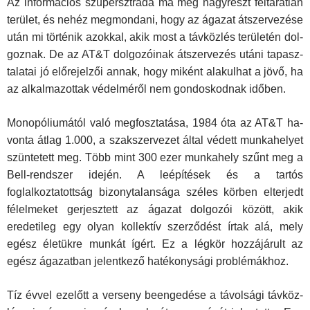
Az információs szupersztráda ma még nagyrészt feltáratlan
terület, és nehéz megmondani, hogy az ágazat átszervezése
után mi történik azokkal, akik most a távközlés területén dol­
goznak. De az AT&T dolgozóinak átszervezés utáni tapasz­
talatai jó előrejelzői annak, hogy miként alakulhat a jövő, ha
az alkalmazottak védelméről nem gondoskodnak időben.
Monopóliumától való megfosztatása, 1984 óta az AT&T ha­
vonta átlag 1.000, a szakszervezet által védett munkahelyet
szüntetett meg. Több mint 300 ezer munkahely szűnt meg a
Bell-rendszer idején. A leépítések és a tartós
foglalkoztatottság bizonytalansága széles körben elterjedt
félelmeket ger­jesztett az ágazat dolgozói között, akik
eredetileg egy olyan kollektív szerződést írtak alá, mely
egész életükre munkát ígért. Ez a légkör hozzájárult az
egész ágazatban jelentkező hatékonysági problémákhoz.
Tíz évvel ezelőtt a verseny beengedése a távolsági távköz­