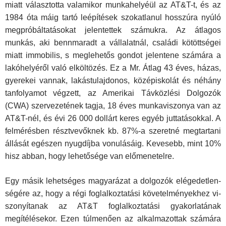
miatt választotta valamikor munkahelyéül az AT&T-t, és az
1984 óta máig tartó leépítések szokatlanul hosszúra nyúló
megpróbáltatásokat jelentettek szá­mukra. Az átlagos
munkás, aki bennmaradt a vállalatnál, családi kötöttségei
miatt immobilis, s meglehetős gondot jelentene szá­mára a
lakóhelyéről való elköltözés. Ez a Mr. Átlag 43 éves, házas,
gyerekei vannak, lakástulajdonos, középiskolát és né­hány
tanfolyamot végzett, az Amerikai Távközlési Dolgozók
(CWA) szervezetének tagja, 18 éves munkaviszonya van az
AT&T-nél, és évi 26 000 dollárt keres egyéb juttatásokkal. A
felmérésben résztvevőknek kb. 87%-a szeretné megtartani
ál­lását egészen nyugdíjba vonulásáig. Kevesebb, mint 10%
hisz abban, hogy lehetősége van előmenetelre.
Egy másik lehetséges magyarázat a dolgozók elégedetlen­
ségére az, hogy a régi foglalkoztatási követelményekhez vi­
szonyítanak az AT&T foglalkoztatási gyakorlatának
megítélé­sekor. Ezen túlmenően az alkalmazottak számára