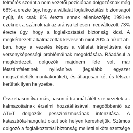
felmérés szerint a nem vezetői pozícióban dol­gozóknak még
68%-a érezte úgy, hogy a vállalat foglalkozta­tási biztonságot
nyújt, és csak 8% érezte ennek ellenkezőjét; 1991-re
ezeknek a számoknak az aránya teljesen megválto­zott: 73%
érezte úgy, hogy a foglalkoztatási biztonság kicsi. A
megkérdezett alkalmazottak kevesebb mint 20%-a bízott ab­
ban, hogy a vezetés képes a vállalat irányítására és
verseny­képességi problémáinak megoldására. Ráadásul a
megkérde­zett dolgozók majdnem fele volt már
létszámfelettinek nyilvá­nítva (legalább egyszer
megszüntették munkakörüket), és át­lagosan két és félszer
kerültek ilyen helyzetbe.
Összehasonlítva más, hasonló traumát átélt szervezetek al­
kalmazottainak érzelmi hozzáállásával, megdöbbentő az
AT&T dolgozók pesszimizmusának intenzitása. A
katasztrófa-hangulat okait sok helyen kereshetjük. Számos
dolgozó a foglalkoztatási biztonság melletti elkötelezettsége