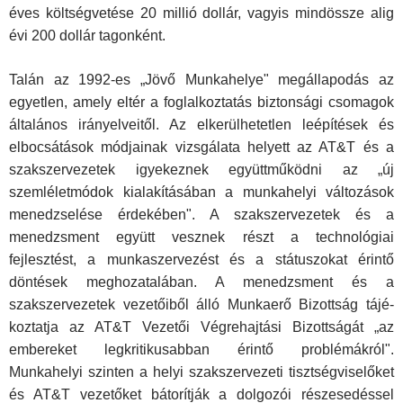
éves költségve­tése 20 millió dollár, vagyis mindössze alig
évi 200 dollár tagonként.
Talán az 1992-es „Jövő Munkahelye" megállapodás az
egyetlen, amely eltér a foglalkoztatás biztonsági csomagok
ál­talános irányelveitől. Az elkerülhetetlen leépítések és
elbocsá­tások módjainak vizsgálata helyett az AT&T és a
szakszerve­zetek igyekeznek együttműködni az „új
szemléletmódok kiala­kításában a munkahelyi változások
menedzselése érdeké­ben". A szakszervezetek és a
menedzsment együtt vesznek részt a technológiai
fejlesztést, a munkaszervezést és a stá­tuszokat érintő
döntések meghozatalában. A menedzsment és a
szakszervezetek vezetőiből álló Munkaerő Bizottság tájé­
koztatja az AT&T Vezetői Végrehajtási Bizottságát „az
embe­reket legkritikusabban érintő problémákról".
Munkahelyi szin­ten a helyi szakszervezeti tisztségviselőket
és AT&T vezetőket bátorítják a dolgozói részesedéssel