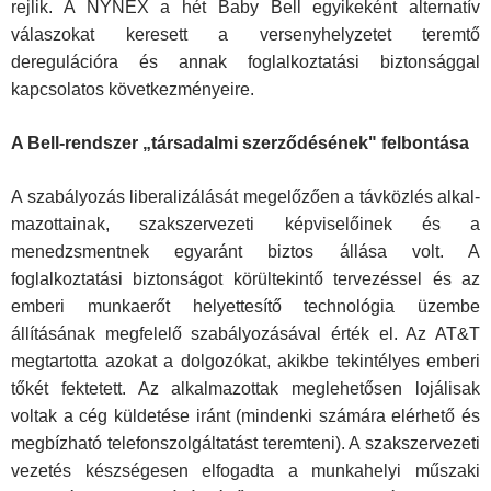
rejlik. A NYNEX a hét Baby Bell egyikeként alternatív
válaszokat ke­resett a versenyhelyzetet teremtő
deregulációra és annak fog­lalkoztatási biztonsággal
kapcsolatos következményeire.
A Bell-rendszer „társadalmi szerződésének" felbontása
A szabályozás liberalizálását megelőzően a távközlés alkal­
mazottainak, szakszervezeti képviselőinek és a
menedzsment­nek egyaránt biztos állása volt. A
foglalkoztatási biztonságot körültekintő tervezéssel és az
emberi munkaerőt helyettesítő technológia üzembe
állításának megfelelő szabályozásával ér­ték el. Az AT&T
megtartotta azokat a dolgozókat, akikbe te­kintélyes emberi
tőkét fektetett. Az alkalmazottak meglehető­sen lojálisak
voltak a cég küldetése iránt (mindenki számára elérhető és
megbízható telefonszolgáltatást teremteni). A szakszervezeti
vezetés készségesen elfogadta a munkahelyi műszaki