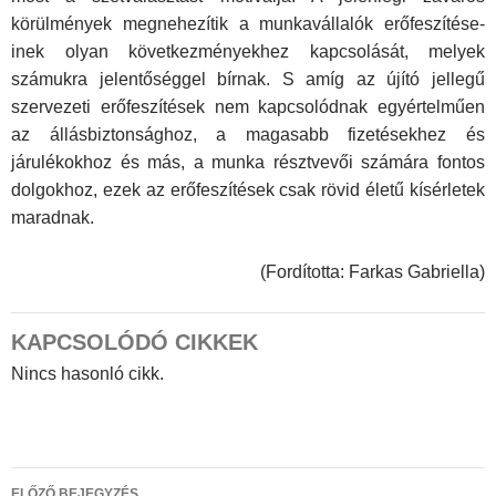
körülmények megnehezítik a munkavállalók erőfeszítése­
inek olyan következményekhez kapcsolását, melyek
számukra jelentőséggel bírnak. S amíg az újító jellegű
szervezeti erőfe­szítések nem kapcsolódnak egyértelműen
az állásbiztonsághoz, a magasabb fizetésekhez és
járulékokhoz és más, a munka résztvevői számára fontos
dolgokhoz, ezek az erőfeszítések csak rövid életű kísérletek
maradnak.
(Fordította: Farkas Gabriella)
KAPCSOLÓDÓ CIKKEK
Nincs hasonló cikk.
Bejegyzés
ELŐZŐ BEJEGYZÉS