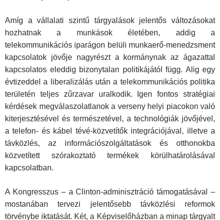
Amíg a vállalati szintű tárgyalások jelentős változásokat
hoz­hatnak a munkások életében, addig a
telekommunikációs ipar­ágon belüli munkaerő-menedzsment
kapcsolatok jövője nagy­részt a kormánynak az ágazattal
kapcsolatos eleddig bizony­talan politikájától függ. Alig egy
évtizeddel a liberalizálás után a telekommunikációs politika
területén teljes zűrzavar uralko­dik. Igen fontos stratégiai
kérdések megválaszolatlanok a ver­seny helyi piacokon való
kiterjesztésével és természetével, a technológiák jövőjével,
a telefon- és kábel tévé-közvetítők in­tegrációjával, illetve a
távközlés, az információszolgáltatások és otthonokba
közvetített szórakoztató termékek körülhatáro­lásával
kapcsolatban.
A Kongresszus – a Clinton-adminisztráció támogatásával –
mostanában tervezi jelentősebb távközlési reformok
törvénybe iktatását. Két, a Képviselőházban a minap tárgyalt