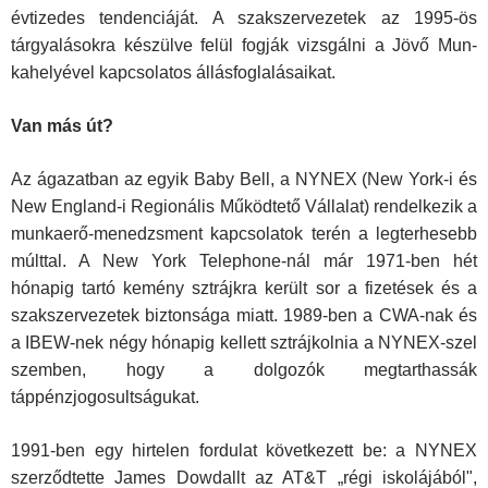
évtizedes tendenciáját. A szakszervezetek az 1995-ös
tárgyalásokra készülve felül fogják vizsgálni a Jövő Mun­
kahelyével kapcsolatos állásfoglalásaikat.
Van más út?
Az ágazatban az egyik Baby Bell, a NYNEX (New York-i és
New England-i Regionális Működtető Vállalat) rendelkezik a
munkaerő-menedzsment kapcsolatok terén a legterhesebb
múlttal. A New York Telephone-nál már 1971-ben hét
hónapig tartó kemény sztrájkra került sor a fizetések és a
szakszer­vezetek biztonsága miatt. 1989-ben a CWA-nak és
a IBEW-nek négy hónapig kellett sztrájkolnia a NYNEX-szel
szemben, hogy a dolgozók megtarthassák
táppénzjogosultságukat.
1991-ben egy hirtelen fordulat következett be: a NYNEX
szerződtette James Dowdallt az AT&T „régi iskolájából",