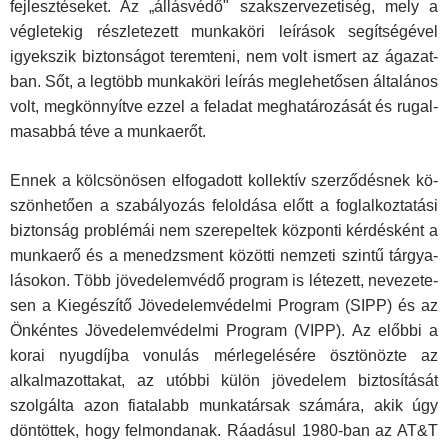
fejlesztéseket. Az „állásvédő" szakszervezetiség, mely a
végletekig részletezett munkaköri leírások segítségével
igyekszik biztonságot teremteni, nem volt ismert az ágazat­
ban. Sőt, a legtöbb munkaköri leírás meglehetősen általános
volt, megkönnyítve ezzel a feladat meghatározását és rugal­
masabbá téve a munkaerőt.
Ennek a kölcsönösen elfogadott kollektív szerződésnek kö­
szönhetően a szabályozás feloldása előtt a foglalkoztatási
biz­tonság problémái nem szerepeltek központi kérdésként a
munkaerő és a menedzsment közötti nemzeti szintű tárgya­
lásokon. Több jövedelemvédő program is létezett, nevezete­
sen a Kiegészítő Jövedelemvédelmi Program (SIPP) és az
Ön­kéntes Jövedelemvédelmi Program (VIPP). Az előbbi a
korai nyugdíjba vonulás mérlegelésére ösztönözte az
alkalmazot­takat, az utóbbi külön jövedelem biztosítását
szolgálta azon fiatalabb munkatársak számára, akik úgy
döntöttek, hogy fel­mondanak. Ráadásul 1980-ban az AT&T