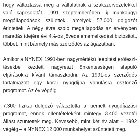
hogy változtassa meg a vállalatnak a szakszervezetekkel
való kap­csolatát. 1991 szeptemberében új munkaügyi
megállapodások születtek, amelyek 57.000 dolgozót
érintettek. A négy évre szóló megállapodás az érvényben
maradás idejére évi 4%-os jövedelememelkedést biztosított,
többet, mint bármely más szerződés az ágazatban.
Amikor a NYNEX 1991-ben nagymértékű leépítési erőfeszí­
tésekbe kezdett, nagyrészt önkéntességen alapuló
eljárásokra kívánt támaszkodni. Az 1991-es szerződés
tartalmazott egy korai nyugdíjba vonulásra ösztönző
programot. Az év végéig
7.300 fizikai dolgozó választotta a kiemelt nyugdíjazási
prog­ramot, ennek ellentételeként mintegy 3.400 vezetői
állást szün­tettek meg. Kevesebb, mint két év alatt – 1992
végéig – a NYNEX 12 000 munkahelyet szüntetett meg.