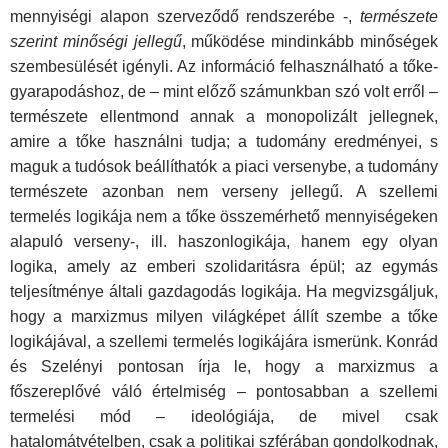
mennyiségi alapon szerveződő rendszerébe -,
természete
szerint minőségi jellegű
, működése mindinkább minőségek
szembesülését igényli. Az információ felhasználható a tőke­
gyarapodáshoz, de – mint előző számunkban szó volt erről –
természete ellentmond annak a monopolizált jellegnek,
amire a tőke használni tudja; a tudomány eredményei, s
maguk a tu­dósok beállíthatók a piaci versenybe, a tudomány
természete azonban nem verseny jellegű. A szellemi
termelés logikája nem a tőke összemérhető mennyiségeken
alapuló verseny-, ill. haszonlogikája, hanem egy olyan
logika, amely az emberi szolidaritásra épül; az egymás
teljesítménye általi gazdago­dás logikája. Ha megvizsgáljuk,
hogy a marxizmus milyen világképet állít szembe a tőke
logikájával, a szellemi ter­melés logikájára ismerünk. Konrád
és Szelényi pontosan írja le, hogy a marxizmus a
főszereplővé váló értelmiség – pontosabban a szellemi
termelési mód – ideológiája, de mivel csak
hatalomátvételben, csak a politikai szférában gondol­kodnak,