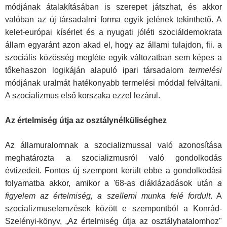
módjának átalakításában is szerepet játszhat, és ak­kor
valóban az új társadalmi forma egyik jelének tekinthető. A
kelet-európai kísérlet és a nyugati jóléti szociáldemokrata
állam egyaránt azon akad el, hogy az állami tulajdon, fii. a
szo­ciális közösség megléte egyik változatban sem képes a
tőke­haszon logikáján alapuló ipari társadalom
termelési
módjának uralmát hatékonyabb termelési móddal felváltani.
A szocializ­mus első korszaka ezzel lezárul.
Az értelmiség útja az osztálynélküliséghez
Az államuralomnak a szocializmussal való azonosítása
meg­határozta a szocializmusról való gondolkodás
évtizedeit. Fon­tos új szempont került ebbe a gondolkodási
folyamatba akkor, amikor a '68-as diáklázadások után
a
figyelem az értelmiség, a szellemi munka felé fordult
. A
szocializmuselemzések kö­zött e szempontból a Konrád-
Szelényi-könyv, „Az értelmiség útja az osztályhatalomhoz"