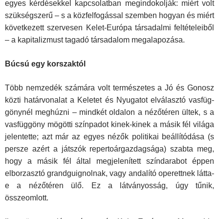
egyes kérdésekkel kapcsolatban megindokolják: miért volt
szükségszerű – s a közfelfogással szemben hogyan és miért
következett szervesen Kelet-Európa társadalmi feltételeiből
– a kapitalizmust tagadó társadalom megalapozása.
Búcsú egy korszaktól
Több nemzedék számára volt természetes a Jó és Gonosz
közti határvonalat a Keletet és Nyugatot elválasztó vasfüg­
gönynél meghúzni – mindkét oldalon a nézőtéren ültek, s a
vasfüggöny mögötti színpadot kinek-kinek a másik fél világa
jelentette; azt már az egyes nézők politikai beállítódása (s
per­sze azért a játszók repertoárgazdagsága) szabta meg,
hogy a másik fél által megjelenített színdarabot éppen
elborzasztó grandguignolnak, vagy andalító operettnek látta-
e a nézőté­ren ülő. Ez a látványosság, úgy tűnik,
összeomlott.