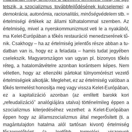
tetszik, a szocializmus továbbfejlődésének kulcselemei
:
a
demokrácia, autonómia, racionalitás, minőségvédelem
stb. =
értelmiségi értékek az állami túlhatalommal szemben. Az
értelmiség, mivel a nyerskommunizmust veti le a nyakából,
ma Kelet-Európában a tőkés restauráció menedzserének tű­
nik. Csakhogy – ha az értelmiség jelentős része abban a tu­
datban van is, hogy ez a feladata – hamis tudat jegyében
cse­lekszik. Magyarországon van ugyan pl. bizonyos tőkés
réteg, a hatalomátvételre azonban korántsem képes. Nem
véletlen, hogy az ellenzéki pártokat túlnyomórészt vezető
értelmisé­giek alkotják. Meglehet, ez az értelmiség valóban a
tőkés ter­melést honosítja meg vagy vissza Kelet-Európában,
ez a kapitalizáció azonban (az említett barokk kori
„refeudalizáció" analógiájára utalva) történelmileg éppen a
szocializmus kiter­jedéséhez vezethet: a Kelet-Európában
éppen hogy az állam­szocializmus által megerősített (ti. a
magántulajdon hatalma alól tartósan kivont) értelmiség
főszereplőként (a legfőbb ter­melési viszonyok