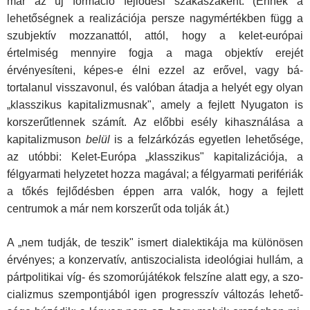
már az új formáció fej­lődési szakaszaként. (Ennek a
lehetőségnek a realizációja persze nagymértékben függ a
szubjektív mozzanattól, attól, hogy a kelet-európai
értelmiség mennyire fogja a maga objek­tív erejét
érvényesíteni, képes-e élni ezzel az erővel, vagy bá­
tortalanul visszavonul, és valóban átadja a helyét egy olyan
„klasszikus kapitalizmusnak", amely a fejlett Nyugaton is
kor­szerűtlennek számít. Az előbbi esély kihasználása a
kapitaliz­muson
belül
is a felzárkózás egyetlen lehetősége,
az utóbbi: Kelet-Európa „klasszikus" kapitalizációja, a
félgyarmati hely­zetet hozza magával; a félgyarmati perifériák
a tőkés fejlődés­ben éppen arra valók, hogy a fejlett
centrumok a már nem korszerűt oda tolják át.)
A „nem tudják, de teszik" ismert dialektikája ma különö­sen
érvényes; a konzervatív, antiszocialista ideológiai hullám, a
pártpolitikai víg- és szomorújátékok felszíne alatt egy, a szo­
cializmus szempontjából igen progresszív változás lehető­