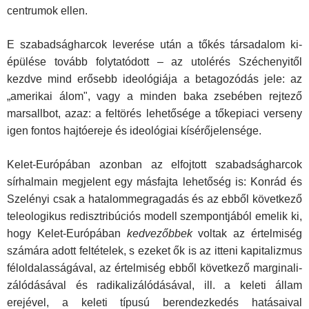
centrumok ellen.
E szabadságharcok leverése után a tőkés társadalom ki­
épülése tovább folytatódott – az utolérés Széchenyitől
kezdve mind erősebb ideológiája a betagozódás jele: az
„amerikai álom", vagy a minden baka zsebében rejtező
marsallbot, az­az: a feltörés lehetősége a tőkepiaci verseny
igen fontos hajtó­ereje és ideológiai kísérőjelensége.
Kelet-Európában azonban az elfojtott szabadságharcok
sírhalmain megjelent egy másfajta lehetőség is: Konrád és
Szelényi csak a hatalommegragadás és az ebből következő
teleologikus redisztribúciós modell szempontjából emelik ki,
hogy Kelet-Európában
kedvezőbbek
voltak az értelmiség
számára adott feltételek, s ezeket ők is az itteni kapitalizmus
féloldalasságával, az értelmiség ebből következő marginali­
zálódásával és radikalizálódásával, ill. a keleti állam
erejével, a keleti típusú berendezkedés hatásaival