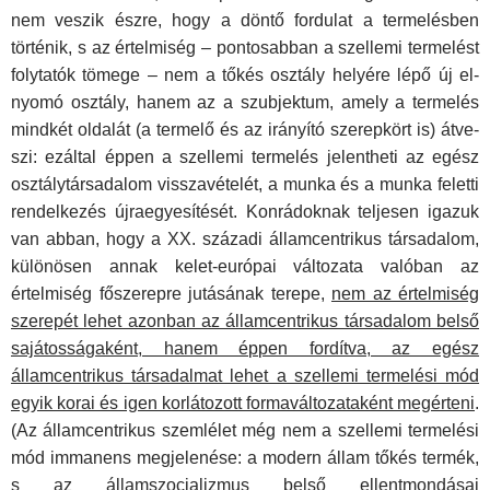
nem veszik észre, hogy a döntő fordulat a termelés­ben
történik, s az értelmiség – pontosabban a szellemi terme­lést
folytatók tömege – nem a tőkés osztály helyére lépő új el­
nyomó osztály, hanem az a szubjektum, amely a termelés
mindkét oldalát (a termelő és az irányító szerepkört is) átve­
szi: ezáltal éppen a szellemi termelés jelentheti az egész
osz­tálytársadalom visszavételét, a munka és a munka feletti
rendelkezés újraegyesítését. Konrádoknak teljesen igazuk
van abban, hogy a XX. századi államcentrikus társadalom,
kü­lönösen annak kelet-európai változata valóban az
értelmiség főszerepre jutásának terepe,
nem az értelmiség
szerepét le­het azonban az államcentrikus társadalom belső
sajátos­ságaként, hanem éppen fordítva, az egész
államcentrikus társadalmat lehet a szellemi termelési mód
egyik korai és igen korlátozott formaváltozataként megérteni
.
(Az állam­centrikus szemlélet még nem a szellemi termelési
mód imma­nens megjelenése: a modern állam tőkés termék,
s az állam­szocializmus belső ellentmondásai