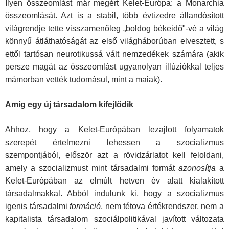
Ilyen összeomlást már megért Kelet-Európa: a Monar­chia
összeomlását. Azt is a stabil, több évtizedre állandósított
világrendje tette visszamenőleg „boldog békeidő"-vé a világ
könnyű átláthatóságát az első világháborúban elvesztett, s
et­től tartósan neurotikussá vált nemzedékek számára (akik
per­sze magát az összeomlást ugyanolyan illúziókkal teljes
má­morban vették tudomásul, mint a maiak).
Amíg egy új társadalom kifejlődik
Ahhoz, hogy a Kelet-Európában lezajlott folyamatok
szerepét értelmezni lehessen a szocializmus
szempontjából, először azt a rövidzárlatot kell feloldani,
amely a szocializmust mint társadalmi formát
azonosítja
a
Kelet-Európában az elmúlt hetven év alatt kialakított
társadalmakkal. Abból indulunk ki, hogy a szocializmus
igenis társadalmi
formáció
, nem tétova értékrendszer, nem a
kapitalista társadalom szociálpolitikával javított változata