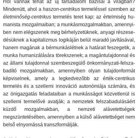
Hol vannak tehát az új társadalom bázisai a világban?
Mindenütt, ahol a
haszon-centrikus
termeléssel szemben az
életminőség-centrikus
termelés teret kap: az értelmiség hu­
manista mozgalmaiban; a munkásmozgalmakban, amennyi­
ben nem elégszenek meg bérhelyzetüknek, anyagi részese­
désüknek a kapitalizmus logikáján belül maradó javításával,
hanem magának a bérmunkáslétnek a határait feszegetik, a
munka humanizálására törekszenek; a magántulajdonnal és
az állami tulajdonnal szembeszegülő önkormányzati-felsza­
badító mozgalmakban, amennyiben olyan tulajdonformát
képviselnek, amely a legkedvezőbb az érték-centrikus
terme­lés és a szellemi innováció autonómiája számára, és
az ön­igazgatás feladataiban a munkásságot közvetlenül is
szellemi termelővé avatják; a nemzetek felszabadulásáért
küzdő moz­galmakban, a nemzeti alávetettségek
megszüntetésében, amennyiben a külső alávetettséget nem
belső elnyomássá transzformálják.