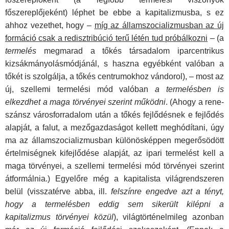
főszereplőjeként) léphet be ebbe a kapitaliz­musba, s ez
ahhoz vezethet, hogy –
míg az államszocializ­musban az új
formáció csak a redisztribúció terű létén tud próbálkozni
– (a
termelés
megmarad a tőkés társadalom iparcentrikus
kizsákmányolásmódjánál, s haszna egyébként valóban a
tőkét is szolgálja, a tőkés centrumokhoz vándorol), – most az
új, szellemi termelési mód valóban
a termelésben is
elkezdhet a maga törvényei szerint működni
. (Ahogy a rene­
szánsz városforradalom után a tőkés fejlődésnek e fejlődés
alapját, a falut, a mezőgazdaságot kellett meghódítani, úgy
ma az államszocializmusban különösképpen megerősödött
értelmiségnek kifejlődése alapját, az ipari termelést kell a
maga törvényei, a szellemi termelési mód törvényei szerint
át­formálnia.) Egyelőre még a kapitalista világrendszeren
belül (visszatérve abba, ill.
felszínre engedve azt a tényt,
hogy a termelésben eddig sem sikerült kilépni a
kapitalizmus törvé­nyei közül
), világtörténelmileg azonban