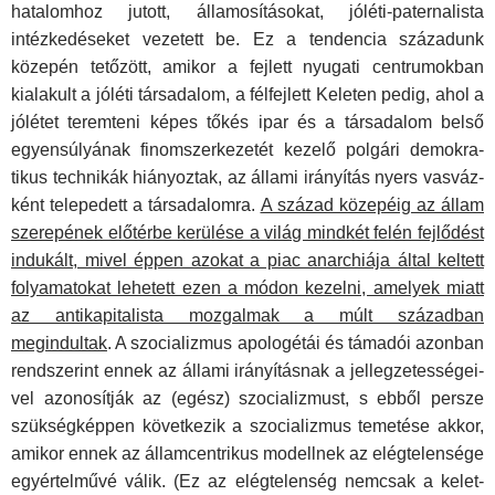
hatalomhoz jutott, államosításokat, jóléti­-paternalista
intézkedéseket vezetett be. Ez a tendencia szá­zadunk
közepén tetőzött, amikor a fejlett nyugati centrumok­ban
kialakult a jóléti társadalom, a félfejlett Keleten pedig, ahol a
jólétet teremteni képes tőkés ipar és a társadalom belső
egyensúlyának finomszerkezetét kezelő polgári demokra­
tikus technikák hiányoztak, az állami irányítás nyers vasváz­
ként telepedett a társadalomra.
A század közepéig az állam
szerepének előtérbe kerülése a világ mindkét felén fejlő­dést
indukált, mivel éppen azokat a piac anarchiája által keltett
folyamatokat lehetett ezen a módon kezelni, ame­lyek miatt
az antikapitalista mozgalmak a múlt században
megindultak
. A szocializmus apologétái és támadói azonban
rendszerint ennek az állami irányításnak a jellegzetességei­
vel azonosítják az (egész) szocializmust, s ebből persze
szük­ségképpen következik a szocializmus temetése akkor,
amikor ennek az államcentrikus modellnek az elégtelensége
egyér­telművé válik. (Ez az elégtelenség nemcsak a kelet-