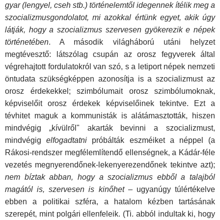
gyar (lengyel, cseh stb.) történelemtől idegennek ítélik meg a
szocializmusgondolatot, mi azokkal értünk egyet, akik úgy
látják, hogy a szocializmus szervesen gyökerezik e népek
tör­ténetében
. A második világháború utáni helyzet
megtévesztő: látszólag csupán az orosz fegyverek által
végrehajtott fordula­tokról van szó, s a letiport népek nemzeti
öntudata szükség­képpen azonosítja is a szocializmust az
orosz érdekekkel; szimbólumait orosz szimbólumoknak,
képviselőit orosz érde­kek képviselőinek tekintve. Ezt a
tévhitet maguk a kommunis­ták is alátámasztották, hiszen
mindvégig „kívülről" akarták bevinni a szocializmust,
mindvégig
elfogadtatni
próbálták eszméiket a néppel (a
Rákosi-rendszer megfélemlítendő el­lenségnek, a Kádár-féle
vezetés megnyerendőnek-lekenyerezendőnek tekintve azt);
nem bíztak abban, hogy a szocia­lizmus ebből a talajból
magától is, szervesen is kinőhet
– ugyanúgy túlértékelve
ebben a politikai szféra, a hatalom kéz­ben tartásának
szerepét, mint polgári ellenfeleik. (Ti. abból in­dultak ki, hogy