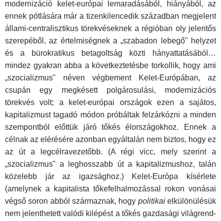
modernizáció kelet­-európai lemaradásából, hiányából, az
ennek pótlására már a tizenkilencedik században megjelent
állami-centralisztikus törekvéseknek a régióban oly jelentős
szerepéből, az értelmi­ségnek a „szabadon lebegő" helyzet
és a bürokratikus betagoltság közti hányattatásából…
mindez gyakran abba a kö­vetkeztetésbe torkollik, hogy ami
„szocializmus" néven vég­bement Kelet-Európában, az
csupán egy megkésett polgárosulási, modernizációs
törekvés volt; a kelet-európai országok ezen a sajátos,
kapitalizmust tagadó módon próbáltak felzár­kózni a minden
szempontból előttük járó tőkés élországokhoz. Ennek a
célnak az elérésére azonban egyáltalán nem biztos, hogy ez
az út a legcélravezetőbb. (A régi vicc, mely szerint a
„szocializmus" a leghosszabb út a kapitalizmushoz, talán
közelebb jár az igazsághoz.) Kelet-Európa kísérlete
(amelynek a kapitalista tőkefelhalmozással rokon vonásai
végső soron abból származnak, hogy
politikai
elkülönülésük
nem jelenthetett valódi kilépést a tőkés gazdasági világrend­