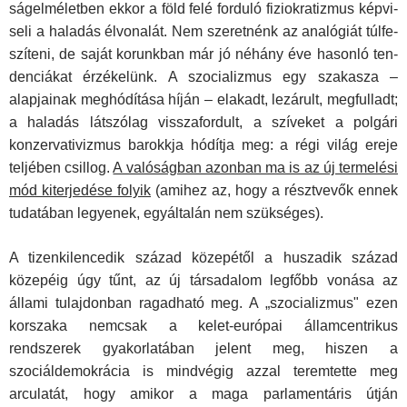
ságelméletben ekkor a föld felé forduló fiziokratizmus képvi­
seli a haladás élvonalát. Nem szeretnénk az analógiát túlfe­
szíteni, de saját korunkban már jó néhány éve hasonló ten­
denciákat érzékelünk. A szocializmus egy szakasza –
alapjai­nak meghódítása híján – elakadt, lezárult, megfulladt;
a hala­dás látszólag visszafordult, a szíveket a polgári
konzervativiz­mus barokkja hódítja meg: a régi világ ereje
teljében csillog.
A valóságban azonban ma is az új termelési
mód kiterje­dése folyik
(amihez az, hogy a résztvevők ennek
tudatában legyenek, egyáltalán nem szükséges).
A tizenkilencedik század közepétől a huszadik század
közepéig úgy tűnt, az új társadalom legfőbb vonása az
állami tulajdonban ragadható meg. A „szocializmus" ezen
korszaka nemcsak a kelet-európai államcentrikus
rendszerek gyakorla­tában jelent meg, hiszen a
szociáldemokrácia is mindvégig azzal teremtette meg
arculatát, hogy amikor a maga parla­mentáris útján