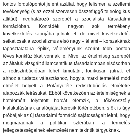
fontos fordulópontot jelent azáltal, hogy felismeri a szellemi
tevékenység (s az ezzel szervesen összefüggő teleologikus
attitűd) meghatározó szerepét a szo­cialista társadalmi
formációban. Konrádék nagyon sok termé­keny
következtetés kapujába jutnak el, de mivel következteté­
seiket csak a szocializmus első nagy – állami – korszakának
tapasztalataira építik, véleményünk szerint több ponton
téves konklúziókat vonnak le. Mivel az értelmiség szerepét
az álta­luk vizsgált államcentrikus társadalomban elsősorban
a redisztribúcióban lehet kimutatni, logikusan jutnak el
ahhoz a tu­datos választáshoz, hogy a marxi termelési mód
elmélet he­lyett a Polányi-féle redisztribúciós elméletre
alapozzák leírá­sukat. Ebből következően az értelmiségnek a
hatalomért foly­tatott harcát elemzik, a tőkésosztály
kialakulásának analógiá­ját keresik történetében, s ők is úgy
próbálják az új társadalmi formáció sajátosságait leírni, hogy
megmaradnak a politikai szférában, a termelés
jellegzetességeinek elemzését nem te­kintik tárgyuknak.