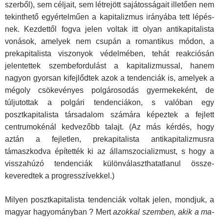
szerből), sem céljait, sem létrejött sajátosságait illetően nem
tekinthető egyértelműen a kapitalizmus irányába tett lépés­
nek. Kezdettől fogva jelen voltak itt olyan antikapitalista
voná­sok, amelyek nem csupán a romantikus módon, a
prekapitalista viszonyok védelmében, tehát reakciósán
jelentettek szembefordulást a kapitalizmussal, hanem
nagyon gyorsan kifejlődtek azok a tendenciák is, amelyek a
mégoly csökevé­nyes polgárosodás gyermekeként, de
túljutottak a polgári ten­denciákon, s valóban egy
posztkapitalista társadalom szá­mára képeztek a fejlett
centrumokénál kedvezőbb talajt. (Az más kérdés, hogy
aztán a fejletlen, prekapitalista antikapitaliz­musra
támaszkodva építették ki az államszocializmust, s hogy a
visszahúzó tendenciák különválaszthatatlanul össze­
keveredtek a progresszívekkel.)
Milyen posztkapitalista tendenciák voltak jelen, mondjuk, a
magyar hagyományban ? Mert
azokkal szemben, akik a ma­