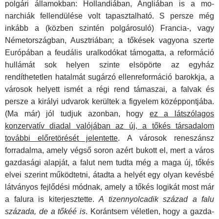
polgári államokban: Hollandiában, Angliában is a mo­
narchiák fellendülése volt tapasztalható. S persze még
inkább a (közben szintén polgárosuló) Francia-, vagy
Németország­ban, Ausztriában; a tőkések vagyona szerte
Európában a feu­dális uralkodókat támogatta, a reformáció
hullámát sok helyen szinte elsöpörte az egyház
rendíthetetlen hatalmát sugárzó ellenreformáció barokkja, a
városok helyett ismét a régi rend támaszai, a falvak és
persze a királyi udvarok kerültek a figye­lem középpontjába.
(Ma már) jól tudjuk azonban, hogy
ez a látszólagos
konzervatív diadal valójában az új, a tőkés társadalom
további előretörését jelentette
. A városok re­neszánsz
forradalma, amely végső soron azért bukott el, mert a város
gazdasági alapját, a falut nem tudta még a maga új, tő­kés
elvei szerint működtetni, átadta a helyét egy olyan ke­vésbé
látványos fejlődési módnak, amely a tőkés logikát most már
a falura is kiterjesztette.
A tizennyolcadik század a falu
százada, de a tőkéé is
. Korántsem véletlen, hogy a gazda­