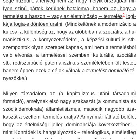
sége húzódik:
a lényeg nem az, hogy melyik országban mi­
lyen színű pártok kerülnek hatalomra, hanem az, hogy a
2
termelést a haszon – vagy az életminőség – termelés
logi­
kája fogja-e döntően uralni
. (Mindkettőnek a modernizáció a
kulcsa, a különbség az, hogy az utóbbiban a szociális, a hu­
manisztikus, a környezetvédelmi, a képzési-kulturális stb.
szempontok olyan szerepet kapnak, ami nem a termelésből
való elvonás, a termeléssel szembeni kulturális, szociális
stb. redisztribúció paternalisztikus szemléletében ölt testet,
hanem éppen ezek a célok válnak
a termelést domináló
té­
nyezőkké.)
Milyen társadalom az (a kapitalizmus utáni társadalmi
formáció), amelynek első nagy szakaszát (a kommunista és
szociáldemokrata) államfetisizmus, második nagyobb sza­
kaszát a szellemi termelés uralja? Annyi már látható belőle,
hogy az értelmiségi jelleg dominanciája következtében –
mint Konrádék is hangsúlyozzák – teleologikus, elméletileg