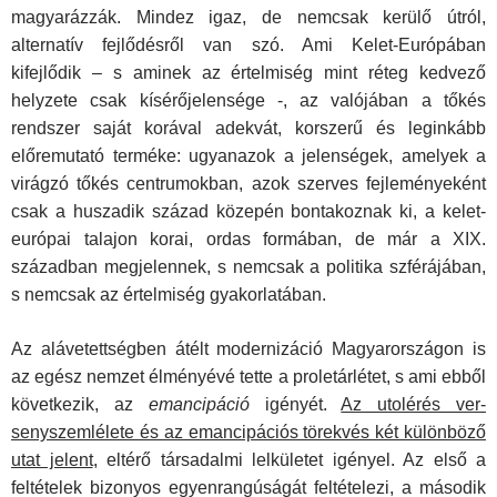
magyarázzák. Mindez igaz, de nemcsak kerülő útról,
alternatív fejlődésről van szó. Ami Kelet-Európában
kifejlődik – s aminek az értelmi­ség mint réteg kedvező
helyzete csak kísérőjelensége -, az valójában a tőkés
rendszer saját korával adekvát, korszerű és leginkább
előremutató terméke: ugyanazok a jelenségek, amelyek a
virágzó tőkés centrumokban, azok szerves fejle­ményeként
csak a huszadik század közepén bontakoznak ki, a kelet-
európai talajon korai, ordas formában, de már a XIX.
században megjelennek, s nemcsak a politika szférájában,
s nemcsak az értelmiség gyakorlatában.
Az alávetettségben átélt modernizáció Magyarországon is
az egész nemzet élményévé tette a proletárlétet, s ami eb­ből
következik, az
emancipáció
igényét.
Az utolérés ver­
senyszemlélete és az emancipációs törekvés két külön­böző
utat jelent
, eltérő társadalmi lelkületet igényel. Az első a
feltételek bizonyos egyenrangúságát feltételezi, a második