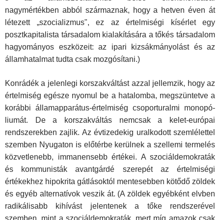
nagymértékben abból származnak, hogy a hetven éven át
létezett „szocializmus", ez az értelmiségi kísérlet egy
posztkapitalista társadalom ki­alakítására a tőkés társadalom
hagyományos eszközeit: az ipari kizsákmányolást és az
államhatalmat tudta csak mozgó­sítani.)
Konrádék a jelenlegi korszakváltást azzal jellemzik, hogy az
értelmiség egésze nyomul be a hatalomba, megszüntetve a
korábbi államapparátus-értelmiség csoporturalmi monopó­
liumát. De a korszakváltás nemcsak a kelet-európai
rendsze­rekben zajlik. Az évtizedekig uralkodott szemlélettel
szemben Nyugaton is előtérbe kerülnek a szellemi termelés
közvetle­nebb, immanensebb értékei. A szociáldemokraták
és kommu­nisták avantgárdé szerepét az értelmiségi
értékekhez hipokrita gátlásoktól mentesebben kötődő zöldek
és egyéb alter­natívok veszik át. (A zöldek egyébként elvben
radikálisabb ki­hívást jelentenek a tőke rendszerével
szemben, mint a szo­ciáldemokraták, mert míg amazok csak