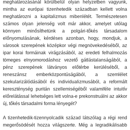
meghatározásánál körülbelül olyan helyzetben vagyunk,
mintha az euró­pai tizenhetedik században kellett volna
meghatározni a kapi­talizmus mibenlétét. Természetesen
számos olyan jelenség volt már akkor, amelyet utólag
könnyen minősíthetünk a pol­gári-tőkés társadalom
előnyomulásának, kérdéses azonban, hogy, mondjuk, a
városok szerepének középkor végi megnö­vekedéséből, az
ipar korai formáinak virágzásából, az eredeti felhalmozás
tömeges elnyomorodáshoz vezető gátlástalan­ságából, a
pénz szerepének látványos előtérbe kerüléséből, a
reneszánsz emberközpontúságából, a szemlélet
szekularizálódásából és individualizmusából, a reformált
kereszténység puritán szellemiségéből valamiféle intuitív
előrelátással lehet­séges lett volna-e prekonstruálni az akkor
új, tőkés társadalmi forma lényegét?
A tizenhetedik-tizennyolcadik század látszólag a régi rend
megerősödését hozza világszerte. Még a legradikáli­sabb