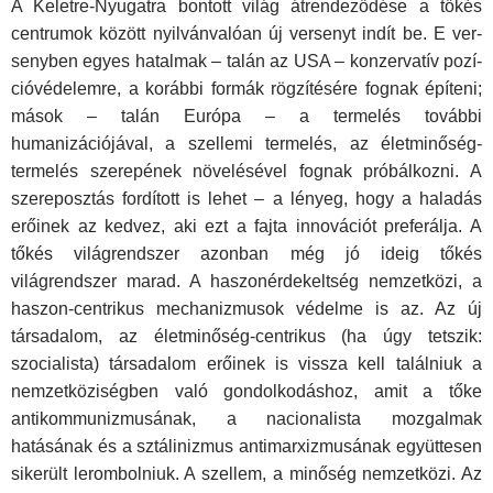
A Keletre-Nyugatra bontott világ átrendeződése a tőkés
centrumok között nyilvánvalóan új versenyt indít be. E ver­
senyben egyes hatalmak – talán az USA – konzervatív pozí­
cióvédelemre, a korábbi formák rögzítésére fognak építeni;
mások – talán Európa – a termelés további
humanizációjával, a szellemi termelés, az életminőség-
termelés szerepének nö­velésével fognak próbálkozni. A
szereposztás fordított is lehet – a lényeg, hogy a haladás
erőinek az kedvez, aki ezt a fajta innovációt preferálja. A
tőkés világrendszer azonban még jó ideig tőkés
világrendszer marad. A haszonérdekeltség nem­zetközi, a
haszon-centrikus mechanizmusok védelme is az. Az új
társadalom, az életminőség-centrikus (ha úgy tetszik:
szocialista) társadalom erőinek is vissza kell találniuk a
nem­zetköziségben való gondolkodáshoz, amit a tőke
antikommu­nizmusának, a nacionalista mozgalmak
hatásának és a sztáli­nizmus antimarxizmusának együttesen
sikerült lerombolniuk. A szellem, a minőség nemzetközi. Az