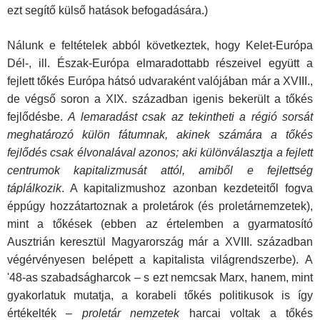
ezt segítő külső hatások befoga­dására.)
Nálunk e feltételek abból következtek, hogy Kelet-Európa
Dél-, ill. Észak-Európa elmaradottabb részeivel együtt a
fejlett tőkés Európa hátsó udvaraként valójában már a XVIII.,
de végső soron a XIX. században igenis bekerült a tőkés
fejlő­désbe.
A lemaradást csak az tekintheti a régió sorsát
megha­tározó külön fátumnak, akinek számára a tőkés
fejlődés csak élvonalával azonos; aki különválasztja a fejlett
centrumok ka­pitalizmusát attól, amiből e fejlettség
táplálkozik
. A kapitaliz­mushoz azonban kezdeteitől fogva
éppúgy hozzátartoznak a proletárok (és proletárnemzetek),
mint a tőkések (ebben az értelemben a gyarmatosító
Ausztrián keresztül Magyaror­szág már a XVIII. században
végérvényesen belépett a kapi­talista világrendszerbe). A
'48-as szabadságharcok – s ezt nemcsak Marx, hanem, mint
gyakorlatuk mutatja, a korabeli tőkés politikusok is így
értékelték –
proletár nemzetek
harcai voltak a tőkés