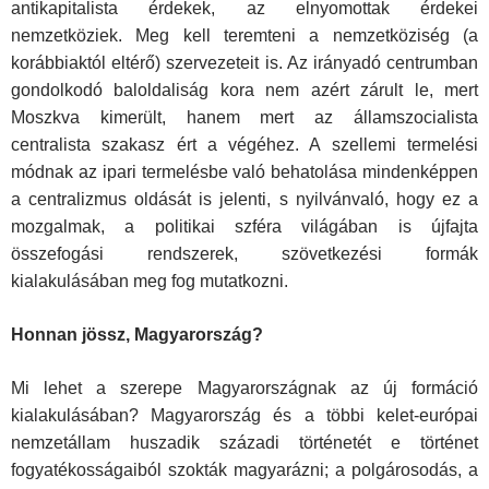
antikapitalista érdekek, az elnyomottak érdekei
nemzetköziek. Meg kell teremteni a nemzetköziség (a
korábbiaktól eltérő) szervezeteit is. Az irányadó centrumban
gondolkodó baloldaliság kora nem azért zárult le, mert
Moszkva kimerült, hanem mert az államszocia­lista
centralista szakasz ért a végéhez. A szellemi termelési
módnak az ipari termelésbe való behatolása mindenképpen
a centralizmus oldását is jelenti, s nyilvánvaló, hogy ez a
moz­galmak, a politikai szféra világában is újfajta
összefogási rendszerek, szövetkezési formák
kialakulásában meg fog mu­tatkozni.
Honnan jössz, Magyarország?
Mi lehet a szerepe Magyarországnak az új formáció
kialakulá­sában? Magyarország és a többi kelet-európai
nemzetállam huszadik századi történetét e történet
fogyatékosságaiból szokták magyarázni; a polgárosodás, a