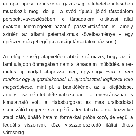
európai tí­pusú rendszerek gazdasági ellehetetlenülésében
mutatkozik meg, de pl. a svéd típusú jóléti társadalom
perspektívaveszté­sében, e társadalom kritikusai által
gyakran felemlegetett pa­zarló passzivitásában is, amely
szintén az állami paternalizmus következménye – egy
egészen más jellegű gazdasági­-társadalmi bázison.)
Az elégtelenség alapvetően abból származik, hogy az ál­
lami tulajdon önmagában nem a társadalmi működés, a ter­
melés új módját alapozza meg; ugyanúgy
csak a régi
rendnek egy új gazdálkodási, ill. újraelosztási logikával való
megerő­sítése
, mint pl. a banktőkének az a kifejlődése,
amely – szin­tén többféle változatban – a reneszánszban is
kimutatható volt, a Habsburgokat és más uralkodókat
stabilizáló Fuggerek szerepétől a feudális hatalmat közvetve
stabilizáló, önálló hatalmi formákkal próbálkozó, de végül a
feudális viszonyok közé visszaereszkedő itáliai tőkés
városokig.