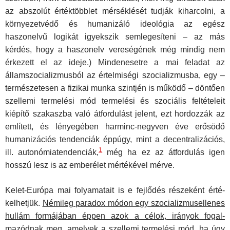
az abszolút érték­többlet mérséklését tudják kiharcolni, a
környezetvédő és hu­manizáló ideológia az egész
haszonelvű logikát igyekszik semlegesíteni – az más
kérdés, hogy a haszonelv vereségé­nek még mindig nem
érkezett el az ideje.) Mindenesetre a mai feladat az
államszocializmusból az értelmiségi szocializmus­ba, egy –
természetesen a fizikai munka szintjén is működő – döntően
szellemi termelési mód termelési és szociális feltéte­leit
kiépítő szakaszba való átfordulást jelent, ezt hordozzák az
említett, és lényegében harminc-negyven éve erősödő
humanizációs tendenciák éppúgy, mint a decentralizációs,
1
ill. autonómiatendenciák,
még ha ez az átfordulás igen
hosszú lesz is az emberélet mértékével mérve.
Kelet-Európa mai folyamatait is e fejlődés részeként érté­
kelhetjük.
Némileg paradox módon egy szocializmuselle­nes
hullám formájában éppen azok a célok, irányok fogal­
mazódnak meg, amelyek a szellemi termelési mód, ha úgy