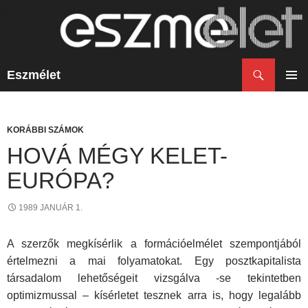
Keresés
Eszmélet
KILÉPÉS
A
ELSŐ
TARTALOMBA
MENÜ
KORÁBBI SZÁMOK
HOVÁ MÉGY KELET-
EURÓPA?
1989 JANUÁR 1.
A szerzők megkísérlik a formációelmélet szempontjából
értelmezni a mai folyamatokat. Egy posztkapitalista
társadalom lehetőségeit vizsgálva -se tekintetben
optimizmussal – kísérletet tesznek arra is, hogy legalább