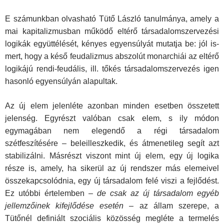
E számunkban olvasható Tütő László tanulmánya, amely a
mai kapitalizmusban működő eltérő társadalomszervezési
logikák együttélését, kényes egyensúlyát mutatja be: jól is­
mert, hogy a késő feudalizmus abszolút monarchiái az eltérő
logikájú rendi-feudális, ill. tőkés társadalomszervezés igen
hasonló egyensúlyán alapultak.
Az új elem jelenléte azonban minden esetben összetett
jelenség. Egyrészt valóban csak elem, s ily módon
egymagá­ban nem elegendő a régi társadalom
szétfeszítésére – beleil­leszkedik, és átmenetileg segít azt
stabilizálni. Másrészt vi­szont mint új elem, egy új logika
része is, amely, ha sikerül az új rendszer más elemeivel
összekapcsolódnia, egy új társa­dalom felé viszi a fejlődést.
Ez utóbbi értelemben –
de csak az új társadalom egyéb
jellemzőinek kifejlődése esetén
– az ál­lam szerepe, a
Tütőnél definiált szociális közösség megléte a termelés