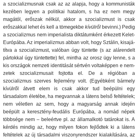
a szocializmusnak csak az az alapja, hogy a kommunisták
kezében legyen a politikai hatalom, s ha ez nem megy
magától, erőszak nélkül, akkor a szocializmust is csak
erőszakkal lehet és kell a tömegekbe
kívülről
bevinni.) Pedig
a szocializmus nem imperialista diktátumként érkezett Kelet-
Európába. Az imperializmus abban volt, hogy Sztálin, kisajá­
títva a szocializmust, valóban úgy tüntette (s az alárendelt
pártokkal úgy tüntettette) fel, mintha az orosz ügy lenne, s a
kis országok nemzeti identitását sértvén voltaképpen e nem­
zetek szocializmusait fojtotta el. De a régióban a
szocializmus szerves fejlemény volt. (Egyébként bármely
kívülről átvett elem is csak akkor tud beépülni egy
társadalom életébe, ha megvannak a látens belső feltételek;
nem véletlen az sem, hogy a magyarság annak idején
beépült a keresztény-feudá­lis Európába, a nomád népek
többsége nem – beleértve pl. az államalkotó tatárokat is. A
kérdés mindig az, hogy milyen fo­kon fejlődtek ki a látens
feltételek az új társadalmi viszony­rendszer kialakítására, az