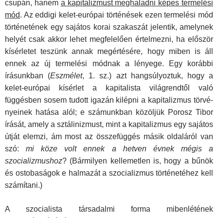
csupán, hanem
a kapitalizmust megha­ladni képes termelési
mód
. Az eddigi kelet-európai történé­sek ezen termelési mód
történetének egy sajátos korai szaka­szát jelentik, amelynek
helyét csak akkor lehet megfelelően értelmezni, ha először
kísérletet teszünk annak megértésére, hogy miben is áll
ennek az új termelési módnak a lényege. Egy korábbi
írásunkban (
Eszmélet
, 1. sz.) azt hangsúlyoztuk, hogy a
kelet-európai kísérlet a kapitalista világrendtől való
függésben sosem tudott igazán kilépni a kapitalizmus törvé­
nyeinek hatása alól; e számunkban közöljük Porosz Tibor
írá­sát, amely a sztálinizmust, mint a kapitalizmus egy sajátos
út­ját elemzi, ám most az összefüggés másik oldaláról van
szó:
mi köze volt ennek a hetven évnek mégis a
szocializmushoz
? (Bármilyen kellemetlen is, hogy a bűnök
és ostobaságok e halmazát a szocializmus történetéhez kell
számítani.)
A szocialista társadalmi forma mibenlétének