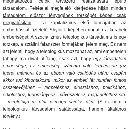
meg­határozott célok tervszerű realizálására épülő
társadalom.
Feltételei megfelelő kiterjedése híján minden
társadalom először lényegének torzképét képes csak
megvalósítani
– a kapitalizmus első formájában az
emberhússal üzletelő Shylock képében riogatja a korabeli
emberiséget. A szocializ­mus teleologikus társadalma is egy
torzkép, a sztálini falansz­ter formájában jelent meg. Ez nem
azt jelenti, hogy a teleolo­gikus mozzanat az, ami embertelen
(ahogy ma divat állítani), csak azt, hogy
egy társadalom
embersége, az emberiség számára való természete (az
ígéret mámora és az ebben való csalódás után) csupán
akkor tud kibontakozni, mikor az em­beri lét minden fontos
összetevőjéhez – termeléshez, elosz­táshoz, politikához,
erkölcshöz, tudományhoz, művészethez, magánélethez stb.
– megtalálja az utat, a maga sajátos útját
. (S ez nem a
teleologikus társadalom sajátossága, hanem ál­talános
törvény.)