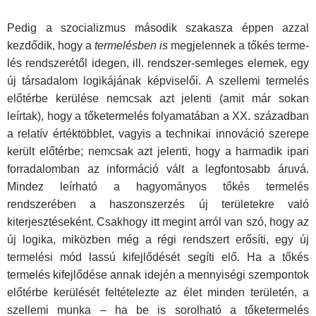
Pedig a szocializmus második szakasza éppen azzal
kezdődik, hogy a
termelésben is
megjelennek a tőkés terme­
lés rendszerétől idegen, ill. rendszer-semleges elemek, egy
új társadalom logikájának képviselői. A szellemi termelés
elő­térbe kerülése nemcsak azt jelenti (amit már sokan
leírtak), hogy a tőketermelés folyamatában a XX. században
a relatív értéktöbblet, vagyis a technikai innováció szerepe
került elő­térbe; nemcsak azt jelenti, hogy a harmadik ipari
forradalom­ban az információ vált a legfontosabb áruvá.
Mindez leírható a hagyományos tőkés termelés
rendszerében a haszonszer­zés új területekre való
kiterjesztéseként. Csakhogy itt megint arról van szó, hogy az
új logika, miközben még a régi rend­szert erősíti, egy új
termelési mód lassú kifejlődését segíti elő. Ha a tőkés
termelés kifejlődése annak idején a mennyiségi szempontok
előtérbe kerülését feltételezte az élet minden te­rületén, a
szellemi munka – ha be is sorolható a tőketermelés