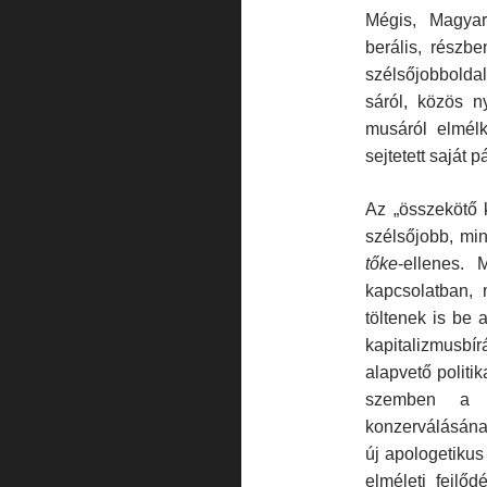
Mégis, Magyar
berális, részbe
szélsőjobboldal
sáról, közös n
musáról elmélk
sejtetett saját 
Az „összekötő 
szélsőjobb, mi
t
ő
ke
-ellenes. 
kapcsolatban, m
töltenek is be a
kapitalizmusbí
alapvető politi
szemben a lé
konzerválásána
új apologetikus
elméleti fejlő