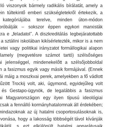
álló viszonyok bármely radikális bírálatát, amely a
in túltekintő emberi szükségle­tekről értekezik, a
" kategóriájába terelve, minden úton-módon
i próbálják – sokszor éppen egykori marxisták
ra e „feladatol". A diszkreditálás leg­bejáratottabb
a sztálini iskolában kikísérletezték, mikor is a nem
etei vagy politikai irányzatot for­mállogikai alapon
valamely (megvetésre számot tartó) szélsőséges
ikai jelenséggel, mindenekelőtt a szélsőjobboldal
 a fasizmus egyik vagy másik formájával. (Ennek
ái máig a moszkvai perek, amelyekben a fő vádlott
zött Trockij volt, aki, úgymond, egyidejűleg volt
li és Gestapo-ügynök, de legalábbis a fasizmus
mai Magyarországon egy ilyen típusú ideológiai
csak a fennálló kormány­hatalomnak áll érdekében;
mindazoknak az új ha­talmi csoportosulásoknak is,
vonása, hogy a la­kosság többségét távol kívánják
tikától, s ezt elkülö­nült hatalmi apparátusaik