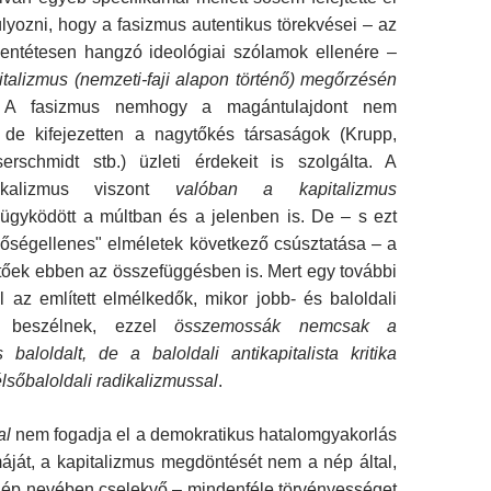
yozni, hogy a fasizmus autentikus törekvései – az
lentétesen hangzó ideológiai szóla­mok ellenére –
italizmus (nemzeti-faji alapon t
ö
r­t
é
n
ő
) meg
ő
rz
é
s
é
n
 A fasizmus nemhogy a magántu­lajdont nem
 de kifejezetten a nagytőkés társasá­gok (Krupp,
rschmidt stb.) üzleti érdekeit is szol­gálta. A
dikalizmus viszont
val
ó
ban a kapitalizmus
ügyködött a múltban és a jelenben is. De – s ezt
sőségellenes" elméletek következő csúsztatása – a
őek ebben az összefüggésben is. Mert egy továb­bi
l az említett elmélkedők, mikor jobb- és balol­dali
ől beszélnek, ezzel
ö
sszemoss
á
k nemcsak a
s baloldalt, de a baloldali antikapitalista kritika
é
ls
ő
baloldali radikalizmussal
.
al
nem fogadja el a demokratikus hatalomgya­korlás
áját, a kapitalizmus megdöntését nem a nép által,
ép nevében cselekvő – mindenféle tör­vényességet