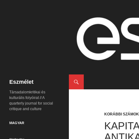
Keresés
Eszmélet
Társadalomkritikai és
kulturális folyóirat // A
quarterly journal for social
critique and culture
KORÁBBI SZÁMOK
KAPIT
MAGYAR
ANTIK