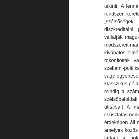
tekinti. A fenn
rendszer kerete
„szélsőségek
diszkreditáln
vállalják maguk
módszereit már 
kívánatos elmél
rokonították 
szellemi-polit
vagy egyenesen
klasszikus péld
mindig a számű
szélsőbalolda
útitársa.) A 
csúsztatás nem
érdekében áll 
amelyek közös 
tartani a poli