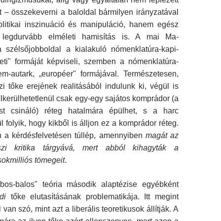
t – összekeverni a baloldal bármilyen irány­zatával
itikai inszinuáció és manipuláció, hanem egész
legdurvább elméleti hamisítás is. A mai Ma­
 szélsőjobboldal a kialakuló nómenklatúra-kapi­
eti" formáját képviseli, szemben a nómenklatú­ra-
em-autark, „européer" formájával. Termé­szetesen,
 tőke erejének realitásából indulunk ki, végül is
lkerülhetetlenül csak egy-egy sajátos komprádor (a
ást csináló) réteg hatalmára épülhet, s a harc
 folyik, hogy kikből is álljon ez a komp­rádor réteg.
n a kérdésfelvetésen túllép, amennyi­ben
mag
á
t az
zi kritika t
á
rgy
á
v
á
, mert abb
ó
l kihagyt
á
k a
sokmilli
ó
s t
ö
megeit
.
obbos-balos" teória második alaptézise egyéb­ként
ldi
tőke elutasításának problematikája. Itt me­gint
an szó, mint azt a liberális teoretikusok ál­lítják. A