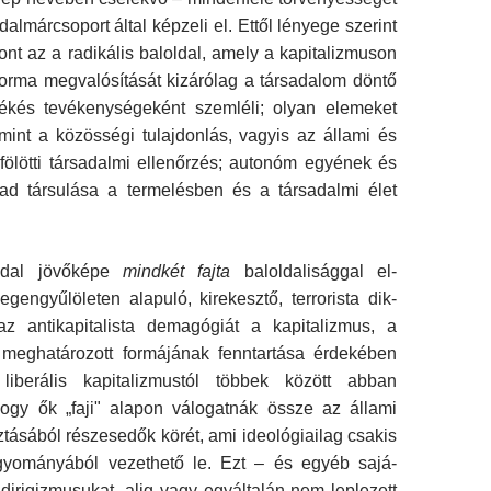
adalmárcsoport által képzeli el. Ettől lényege szerint
ont az a radikális baloldal, amely a kapitalizmuson
 forma megvalósítását kizárólag a társadalom döntő
ékés tevékenységeként szemléli; olyan elemeket
mint a közösségi tulajdonlás, vagyis az állami és
ölötti társadalmi ellenőrzés; auto­nóm egyének és
ad társulása a termelésben és a társadalmi élet
ldal jövőképe
mindk
é
t fajta
baloldalisággal el­
egengyűlöleten alapuló, kirekesztő, terrorista dik­
az antikapitalista demagógiát a kapitalizmus, a
meghatározott formájának fenntartása érdeké­ben
 liberális kapitalizmustól többek között abban
ogy ők „faji" alapon válogatnák össze az állami
ztásából részesedők körét, ami ideológiailag csak­is
gyományából vezethető le. Ezt – és egyéb sajá­
 dirigizmusukat, alig vagy egyáltalán nem leple­zett