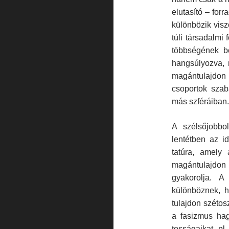
elutasító – forr
különbözik visz
túli társadalmi
többségének b
hangsúlyozva, 
magántulajdon f
csoportok szab
más szféráiban.
A szélsőjobbo
lentétben az id
tatúra, amely 
magántulajdon 
gyakorolja. A
különböznek, h
tulajdon szétos
a fasizmus ha
tosságaikat, pl.