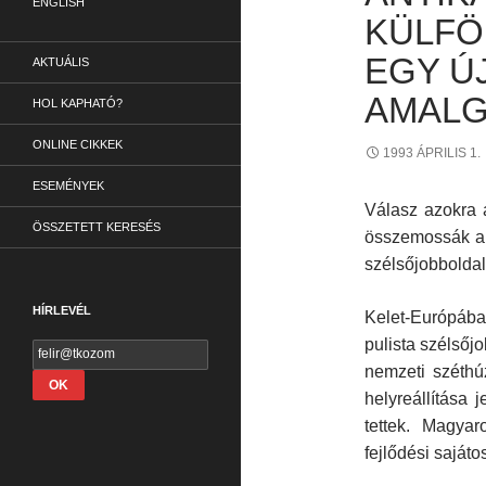
ENGLISH
KÜLFÖ
EGY ÚJ
AKTUÁLIS
AMAL
HOL KAPHATÓ?
ONLINE CIKKEK
1993 ÁPRILIS 1.
ESEMÉNYEK
Válasz azokra 
ÖSSZETETT KERESÉS
összemossák a s
szélsőjobboldal 
HÍRLEVÉL
Kelet-Európáb
pulista szélsőjo
nemzeti széthú
helyreállítása 
tettek. Magya
fejlődési sajáto