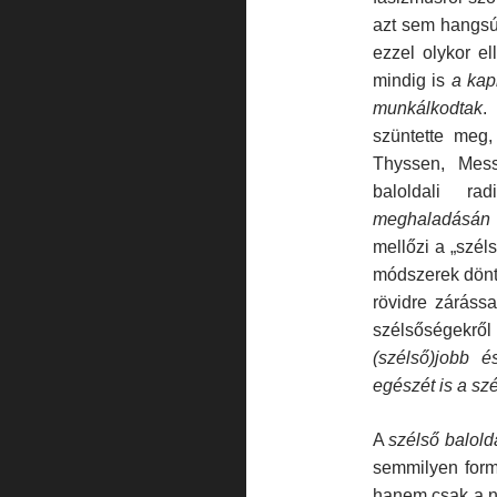
azt sem hangsúl
ezzel olykor el
mindig is
a kap
munk
á
lkodtak
.
szüntette meg,
Thyssen, Messe
baloldali ra
meghalad
á
s
á
n
mellőzi a „szél
módszerek dönt
rövidre zárássa
szélsőségekr
(sz
é
ls
ő
)jobb
é
eg
é
sz
é
t is a sz
A
sz
é
ls
ő
balold
semmilyen form
hanem csak a n