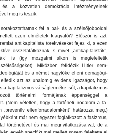
l és a közvetlen demok­rácia intézményeinek
ével meg is teszik.
sorakoztathatnak fel a bal- és a szélsőjobbol­dal
llett ezen elméletek kiagyalói? Először is azt,
amlat antikapitalista törekvéseket fejez ki, s ezen
tíve összetalálkoznak, s mivel „antikapita­listák",
sták" is (így mozgalmi síkon is megfelelte­tik
zélsőségeket). Miközben felidézik Hitler nem­
 ideológiáját és a német nagytőke elleni demagógi­
n elfedik azt az unalomig evidens igazságot, hogy
 a kapitalizmus válságterméke, sőt, a kapitaliz­mus
ozott történelmi formájának éppenséggel a
t. (Nem véletlen, hogy a történeti irodalom a fa­
n „preventív ellenforradalomként" határozza meg.)
yébként már nem egyszer foglalkozott a fa­sizmus,
al történetével és mai megnyilatkozásai­val, de a
lván egyéb specifikumai mellett sosem felejtette el