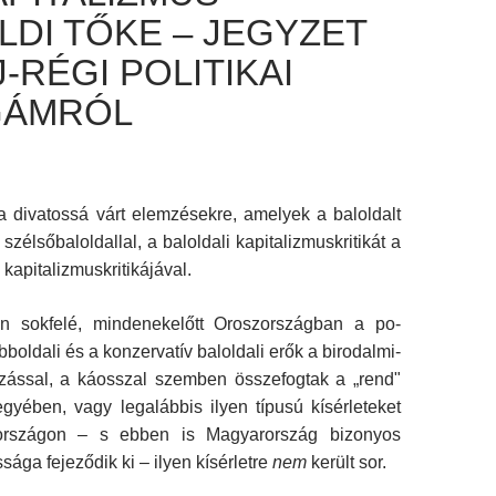
LDI TŐKE – JEGYZET
-RÉGI POLITIKAI
GÁMRÓL
a divatossá várt elemzésekre, amelyek a baloldalt
zélsőbaloldallal, a baloldali kapitalizmuskritikát a
kapitalizmuskritikájával.
an sokfelé, mindenekelőtt Oroszországban a po­
bboldali és a konzervatív baloldali erők a birodal­mi-
zással, a káosszal szemben összefogtak a „rend"
jegyében, vagy legalábbis ilyen típusú kí­sérleteket
rországon – s ebben is Magyarország bi­zonyos
ssága fejeződik ki – ilyen kísérletre
nem
került sor.