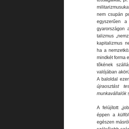
militarizmusuka
nem csupán pol
egyszerűen a 
gyarországon a
talizmus „nemz
kapitalizmus n
ha a nemzetközi
mindkét forma e
tőkének száll
valójában akörül
A baloldal eze
ú
jraoszt
á
st tes
munkav
á
llal
ó
k 
A felújított „j
éppen a
k
ü
lf
ö
egészen másról v