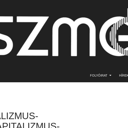
KILÉPÉS A TARTALOMBA
FOLYÓIRAT
HÍRE
ALIZMUS-
APITALIZMUS-