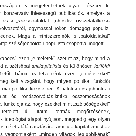
országon is megjelenhetnek olyan, részben li­
n konzervatív ihletettségű publikációk, amelyek a
 és a „szélsőbaloldal" „objektív" össze­találkozá­
yelvezetéről, egymással rokon demagóg populiz­
ednek. Maga a miniszterelnök is „baloldaliakat"
pártja szélsőjobboldali-populista csoportjai mögött.
kapocs" ezen „elméletek" szerint az, hogy mind a
nd a szélsőbal
antikapitalista
és különösen
k
ü
lf
ö
ldi
Mielőtt bármit is felvetnénk ezen „elméletek­kel"
eg kell vizsgálni, hogy milyen politikai funkciót
 mai politikai közéletben. A baloldali és jobboldali
rálat és rendszerváltás-kritika össze­mosásának
kai funkciója az, hogy ezekkel mint „szélsőségekkel"
trejött új uralmi formák megőrzé­sének,
k ideológiai alapot nyújtson, mégpedig egy olyan
 elmélet alátámasztására, amely a kapi­talizmust az
dés végpontjaként, „minden világok legjobbikának"