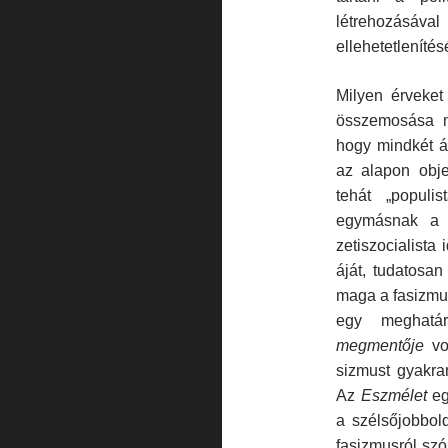
létrehozásáva
ellehetetlenítés
Milyen érveket 
összemosása me
hogy mindkét ár
az alapon objek
tehát „populi
egymásnak a s
zetiszocialista
áját, tudatosa
maga a fasizmus
egy meghatár
megment
ő
je
vol
sizmust gyakra
Az
Eszm
é
let
eg
a szélsőjobbold
fasizmusról szó