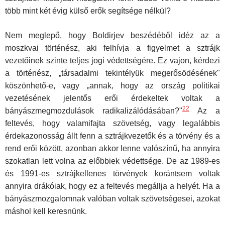
több mint két évig külső erők segítsége nélkül?
Nem meglepő, hogy Boldirjev beszédéből idéz az a
moszkvai tör­ténész, aki felhívja a figyelmet a sztrájk
vezetőinek szinte teljes jogi védettségére. Ez vajon, kérdezi
a történész, „társadalmi tekintélyük megerősödésének"
köszönhető-e, vagy „annak, hogy az ország politikai
vezetésének jelentős erői érdekeltek voltak a
22
bányászmegmozdulások radikalizálódásában?"
Az a
feltevés, hogy valamifajta szövetség, vagy legalábbis
érdekazonosság állt fenn a sztrájkvezetők és a törvény és a
rend erői között, azonban akkor lenne valószínű, ha annyira
szokatlan lett volna az előbbiek védettsége. De az 1989-es
és 1991-es sztrájkellenes törvények korántsem voltak
annyira drákóiak, hogy ez a feltevés meg­állja a helyét. Ha a
bányászmozgalomnak valóban voltak szövetségesei, azokat
máshol kell keresnünk.