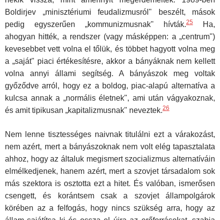
Boldirjev „minisztériumi feudalizmusról" beszélt, mások
25
pedig egyszerűen „kommu­nizmusnak" hívták.
Ha,
ahogyan hitték, a rendszer (vagy másképpen: a „centrum")
kevesebbet vett volna el tőlük, és többet hagyott volna meg
a „saját" piaci értékesítésre, akkor a bányáknak nem kellett
volna annyi állami segítség. A bányászok meg voltak
győződve arról, hogy ez a bol­dog, piac-alapú alternatíva a
kulcsa annak a „normális életnek", ami után vágyakoznak,
26
és amit tipikusan „kapitalizmusnak" neveztek.
Nem lenne tisztességes naivnak titulálni ezt a várakozást,
nem azért, mert a bányászoknak nem volt elég tapasztalata
ahhoz, hogy az általuk megismert szocializmus alternatíváin
elmélkedjenek, hanem azért, mert a szovjet társadalom sok
más szektora is osztotta ezt a hitet. És valóban, ismerősen
csengett, és korántsem csak a szovjet állampolgárok
körében az a felfogás, hogy nincs szükség arra, hogy az