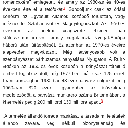
románcaként" emlegetett, és amely az 1930-as és 40-es
7
években érte el a tetőfokát.
Gondoljunk csak az óriási
kohókra az Egyesült Államok középső területein, vagy
idézzük fel Sztahanovot és Magnyitogorszkot. Az 1950-es
években az acélmű világszerte elismert ipari
státusszimbólum volt, amely megalapozta Nyugat-Európa
háború utáni újjáépítését. Ez azonban az 1970-es évek­re
alapvetően megváltozott. Még látványosabb volt a
szénbányászat párhuzamos hanyatlása Nyugaton. A Ruhr-
vidéken az 1950-es évek közepén a bányászat félmillió
embert foglalkoztatott, míg 1977-ben már csak 128 ezret.
Franciaországban 1980-ban 43 ezer bányász dolgozott, míg
1960-ban 320 ezer. Ugyanebben az időszakban
megfeleződött a bányász munkaerő száma Britanniában, a
8
kitermelés pedig 200 millióról 130 millióra apadt.
„A termelés állandó forradalmasítása, a társadalmi feltételek
állandó zavara, vég nélküli bizonytalanság és