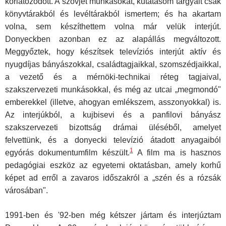
korlátozódott. A szovjet munkásokat, kutatásom tárgyait csak
könyvtárakból és levéltá­rakból ismertem; és ha akartam
volna, sem készíthettem volna már velük interjút.
Donyeckben azonban ez az alapállás megváltozott.
Meggyőz­tek, hogy készítsek televíziós interjút aktív és
nyugdíjas bányászokkal, családtagjaikkal, szomszédjaikkal,
a vezető és a mérnöki-technikai réteg tagjaival,
szakszervezeti munkásokkal, és még az utcai „megmondó"
emberekkel (illetve, ahogyan emlékszem, asszonyokkal) is.
Az interjúk­ból, a kujbisevi és a panfilovi bányász
szakszervezeti bizottság drámai üléséből, amelyet
felvettünk, és a donyecki televízió átadott anyagaiból
1
egyórás dokumentumfilm készült.
A film ma is hasznos
pedagógiai eszköz az egyetemi oktatásban, amely korhű
képet ad erről a zavaros időszakról a „szén és a rózsák
városában".
1991-ben és '92-ben még kétszer jártam és interjúztam