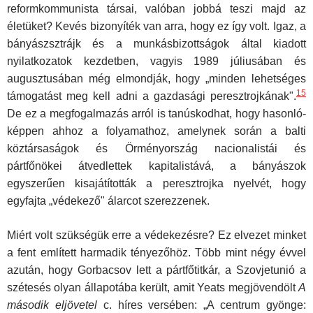
reformkommunista társai, valóban jobbá teszi majd az
életüket? Kevés bizonyíték van arra, hogy ez így volt. Igaz, a
bányászsztrájk és a munkásbizottságok által kiadott
nyilatkozatok kezdetben, vagyis 1989 júliusában és
augusztusában még elmondják, hogy „minden lehetséges
15
támogatást meg kell adni a gazdasági pereszt­rojkának".
De ez a megfogalmazás arról is tanúskodhat, hogy hasonló­
képpen ahhoz a folyamathoz, amelynek során a balti
köztársaságok és Örményország nacionalistái és
pártfőnökei átvedlettek kapitalistává, a bányászok
egyszerűen kisajátították a peresztrojka nyelvét, hogy
egyfajta „védekező" álarcot szerezzenek.
Miért volt szükségük erre a védekezésre? Ez elvezet minket
a fent említett harmadik tényezőhöz. Több mint négy évvel
azután, hogy Gor­bacsov lett a pártfőtitkár, a Szovjetunió a
szétesés olyan állapotába került, amit Yeats megjövendölt
A
második eljövetel
c. híres versében: „A centrum gyönge: