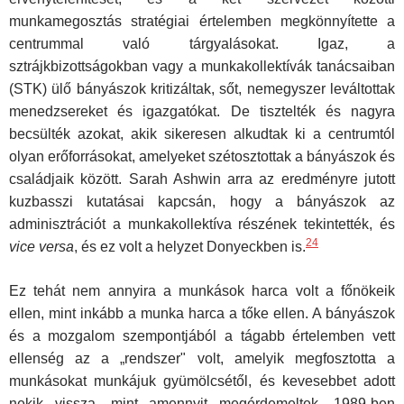
munkamegosztás stratégiai értelemben megkönnyítette a
centrummal való tárgyalásokat. Igaz, a
sztrájkbizottságokban vagy a munkakollektívák tanácsaiban
(STK) ülő bányászok kritizáltak, sőt, nemegyszer leváltottak
menedzsereket és igazgatókat. De tisztelték és nagyra
becsülték azokat, akik sikeresen alkudtak ki a centrumtól
olyan erőforrásokat, amelyeket szétosztottak a bányászok és
családjaik között. Sarah Ashwin arra az eredményre jutott
kuzbasszi kutatásai kapcsán, hogy a bányászok az
adminisztrációt a munkakollektíva részének tekin­tették, és
24
vice versa
, és ez volt a helyzet Donyeckben is.
Ez tehát nem annyira a munkások harca volt a főnökeik
ellen, mint inkább a munka harca a tőke ellen. A bányászok
és a mozgalom szem­pontjából a tágabb értelemben vett
ellenség az a „rendszer" volt, amelyik megfosztotta a
munkásokat munkájuk gyümölcsétől, és kevesebbet adott
nekik vissza, mint amennyit megérdemeltek. 1989-ben