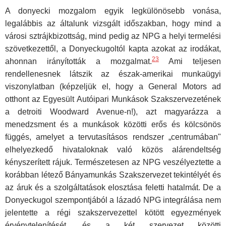
A donyecki mozgalom egyik legkülönösebb vonása,
legalábbis az általunk vizsgált időszakban, hogy mind a
városi sztrájkbizottság, mind pedig az NPG a helyi termelési
szövetkezettől, a Donyeckugoltól kapta azokat az irodákat,
23
ahonnan irányították a mozgalmat.
Ami teljesen
rendellenesnek látszik az észak-amerikai munkaügyi
viszonylatban (képzeljük el, hogy a General Motors ad
otthont az Egyesült Autóipari Munkások Szakszervezetének
a detroiti Woodward Avenue-n!), azt magyarázza a
menedzsment és a munkások közötti erős és kölcsönös
függés, amelyet a tervutasításos rendszer „centrumában"
elhelyezkedő hivataloknak való közös alárendeltség
kényszerített rájuk. Természetesen az NPG veszélyeztette a
korábban létező Bányamunkás Szakszervezet tekintélyét és
az áruk és a szolgáltatások elosztása feletti hatalmát. De a
Donyeckugol szempontjából a lázadó NPG integrálása nem
jelentette a régi szakszervezettel kötött egyezmények
érvénytelenítését, és a két szervezet közötti