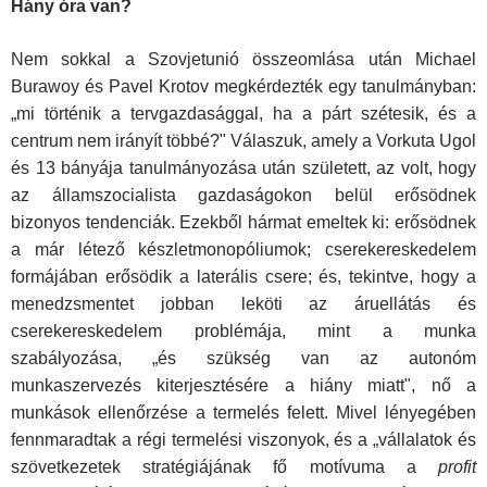
Hány óra van?
Nem sokkal a Szovjetunió összeomlása után Michael
Burawoy és Pavel Krotov megkérdezték egy tanulmányban:
„mi történik a tervgazdaság­gal, ha a párt szétesik, és a
centrum nem irányít többé?" Válaszuk, amely a Vorkuta Ugol
és 13 bányája tanulmányozása után született, az volt, hogy
az államszocialista gazdaságokon belül erősödnek
bizonyos tendenciák. Ezekből hármat emeltek ki: erősödnek
a már létező kész­letmonopóliumok; cserekereskedelem
formájában erősödik a laterális csere; és, tekintve, hogy a
menedzsmentet jobban leköti az áruellátás és
cserekereskedelem problémája, mint a munka
szabályozása, „és szükség van az autonóm
munkaszervezés kiterjesztésére a hiány miatt", nő a
munkások ellenőrzése a termelés felett. Mivel lényegében
fenn­maradtak a régi termelési viszonyok, és a „vállalatok és
szövetkezetek stratégiájának fő motívuma a
profit