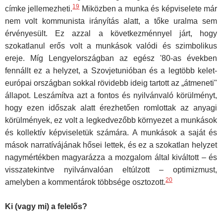
19
címke jellemezheti.
Miközben a munka és képviselete már
nem volt kommunista irányítás alatt, a tőke uralma sem
érvényesült. Ez azzal a következménnyel járt, hogy
szokatlanul erős volt a munkások valódi és szimbolikus
ereje. Míg Lengyelországban az egész '80-as években
fennállt ez a helyzet, a Szovjetunióban és a legtöbb kelet-
euró­pai országban sokkal rövidebb ideig tartott az „átmeneti"
állapot. Leszá­mítva azt a fontos és nyilvánvaló körülményt,
hogy ezen időszak alatt érezhetően romlottak az anyagi
körülmények, ez volt a legkedvezőbb környezet a munkások
és kollektív képviseletük számára. A munkások a saját és
mások narratívájának hősei lettek, és ez a szokatlan helyzet
nagymértékben magyarázza a mozgalom által kiváltott – és
visszate­kintve nyilvánvalóan eltúlzott – optimizmust,
20
amelyben a kommentárok többsége osztozott.
Ki (vagy mi) a felelős?