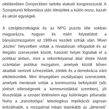
októberében Donyeckben tartotta alakuló kongresszusát. A
Szovjetunió felbomlása után létrejöttek a külön orosz, kazah
és ukrán egységek.
A sztrájkbizottságok és az NPG puszta léte sokban
magyarázza, hogyan és miért folytatódott a
bányászmozgalom az 1989-es kezdeti sztrájk után. Mivel
„köztes" helyzetben voltak a hivatalosan elfogadott és az
illegális szervezetek között, hasonló helyet foglaltak el a
politikai térben, mint a reformfolyamat által életre hívott
számtalan politikai moz­galom, amelyek között bőven
akadtak nemzeti színezetűek, zöldek és a demokrácia iránt
elkötelezettek. Mint lényegében osztályalapú szerve­zetek,
amelyek mentesek voltak a kommunista befolyástól (sőt,
jórészt ellenségesek a kommunistákkal szemben), jól
illusztrálják a szovjet történelem egy különleges pillanatát.
Noha a „tranzitológia" teleologi­kus implikációi jogosan
kritizálhatók, a mozgalmat mégis leginkább az „átmeneti"