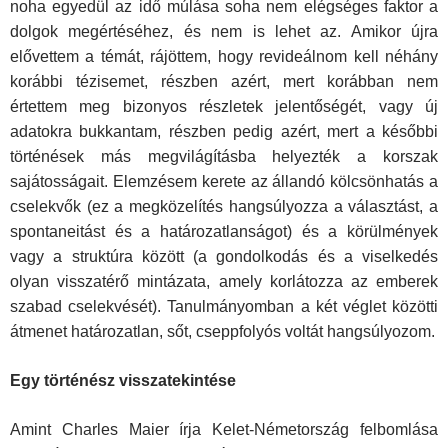
noha egyedül az idő múlása soha nem elégséges faktor a
dolgok megértéséhez, és nem is lehet az. Amikor újra
elővettem a témát, rájöttem, hogy revideálnom kell néhány
korábbi tézisemet, részben azért, mert korábban nem
értettem meg bizonyos részletek jelentőségét, vagy új
adatokra bukkantam, rész­ben pedig azért, mert a későbbi
történések más megvilágításba helyezték a korszak
sajátosságait. Elemzésem kerete az állandó kölcsönhatás a
cselekvők (ez a megközelítés hangsúlyozza a választást, a
spontaneitást és a határozatlanságot) és a körülmények
vagy a struktúra között (a gon­dolkodás és a viselkedés
olyan visszatérő mintázata, amely korlátozza az emberek
szabad cselekvését). Tanulmányomban a két véglet közötti
átmenet határozatlan, sőt, cseppfolyós voltát hangsúlyozom.
Egy történész visszatekintése
Amint Charles Maier írja Kelet-Németország felbomlása