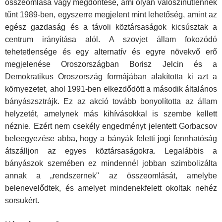
összeomlása vagy megdöntése, ami olyan valószínűtlennek
tűnt 1989-ben, egyszerre megjelent mint lehetőség, amint az
egész gazdaság és a távoli köztársaságok kicsúsztak a
centrum irányítása alól. A szovjet állam fokozódó
tehetetlensége és egy alternatív és egyre növekvő erő
megjelenése Oroszországban Borisz Jelcin és a
Demokratikus Oroszország formájában alakította ki azt a
környezetet, ahol 1991-ben elkezdődött a második általános
bányászsztrájk. Ez az akció tovább bonyolította az állam
helyzetét, amelynek más kihívások­kal is szembe kellett
néznie. Ezért nem csekély engedményt jelentett Gorbacsov
beleegyezése abba, hogy a bányák feletti jogi fennhatóság
átszálljon az egyes köztársaságokra. Legalábbis a
bányászok szemében ez mindennél jobban szimbolizálta
annak a „rendszernek" az összeom­lását, amelybe
belenevelődtek, és amelyet mindenekfelett okoltak nehéz
sorsukért.