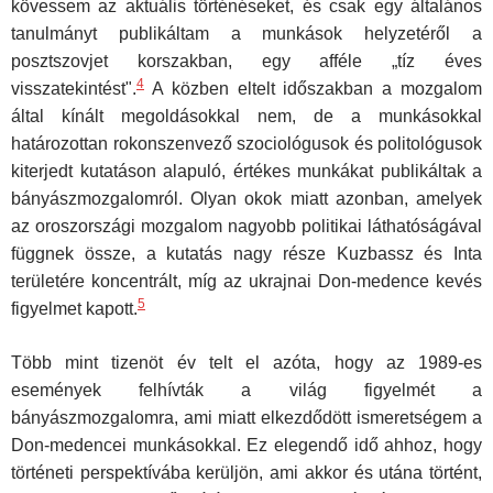
kövessem az aktuális történéseket, és csak egy általános
tanulmányt publikáltam a munkások helyzetéről a
posztszovjet korszakban, egy afféle „tíz éves
4
visszatekintést".
A közben eltelt idő­szakban a mozgalom
által kínált megoldásokkal nem, de a munkásokkal
határozottan rokonszenvező szociológusok és politológusok
kiterjedt kutatáson alapuló, értékes munkákat publikáltak a
bányászmozgalomról. Olyan okok miatt azonban, amelyek
az oroszországi mozgalom nagyobb politikai láthatóságával
függnek össze, a kutatás nagy része Kuzbassz és Inta
területére koncentrált, míg az ukrajnai Don-medence kevés
5
figyelmet kapott.
Több mint tizenöt év telt el azóta, hogy az 1989-es
események felhívták a világ figyelmét a
bányászmozgalomra, ami miatt elkezdődött ismeretsé­gem a
Don-medencei munkásokkal. Ez elegendő idő ahhoz, hogy
törté­neti perspektívába kerüljön, ami akkor és utána történt,