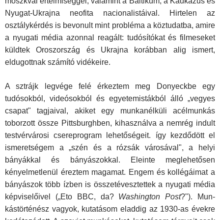
moszkvai értelmiséggel, valamint a Baltikum, a Kaukázus és
Nyugat-Ukrajna neofita nacionalistáival. Hirtelen az
osztálykérdés is bevonult mint probléma a köztudatba, amire
a nyugati média azonnal reagált: tudósítókat és filmeseket
küldtek Oroszország és Ukrajna korábban alig ismert,
eldugottnak számító vidékeire.
A sztrájk legvége felé érkeztem meg Donyeckbe egy
tudósokból, vi­deósokból és egyetemistákból álló „vegyes
csapat" tagjaival, akiket egy munkanélküli acélmunkás
toborzott össze Pittsburghben, kihasználva a nemrég indult
testvérvárosi csereprogram lehetőségeit. így kezdődött el
ismeretségem a „szén és a rózsák városával", a helyi
bányákkal és bányászokkal. Eleinte meglehetősen
kényelmetlenül éreztem magamat. Engem és kollégáimat a
bányászok több ízben is összetévesztettek a nyugati média
képviselőivel („Eto BBC, da?
Washington Post
?"). Mun­
kástörténész vagyok, kutatásom eladdig az 1930-as évekre