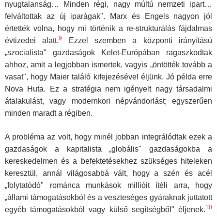
nyugtalanság… Minden régi, nagy múltú nemzeti ipart…
felváltottak az új iparágak". Marx és Engels nagyon jól
értették volna, hogy mi történik a re-strukturálás fájdalmas
9
évtizedei alatt.
Ezzel szemben a központi irányítású
„szocialista" gazdaságok Kelet-Európában ragaszkodtak
ahhoz, amit a legjobban ismertek, vagyis „öntötték tovább a
vasat", hogy Maier találó kifejezésével éljünk. Jó példa erre
Nova Huta. Ez a stratégia nem igényelt nagy társadalmi
átalakulást, vagy modernkori népvándorlást; egyszerűen
minden maradt a régiben.
A probléma az volt, hogy minél jobban integrálódtak ezek a
gazda­ságok a kapitalista „globális" gazdaságokba a
kereskedelmen és a befektetésekhez szükséges hiteleken
keresztül, annál világosabbá vált, hogy a szén és acél
„folytatódó" románca munkások millióit ítéli arra, hogy
„állami támogatásokból és a veszteséges gyáraknak juttatott
10
egyéb támogatásokból vagy külső segítségből" éljenek.