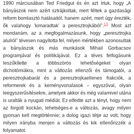
1990 márciusában Ted Friedgut és én azt írtuk, hogy „A
bányászok nem azért sztrájkoltak, mert féltek a gazdasági
reform bomlasztó ha­tásaitól, hanem azért, mert úgy érezték,
13
ők valahogy 'kimaradtak' a peresztrojkából".
Most azt
mondanám, az a megfogalmazásunk, hogy „peresztrojka
alulról" tévesen nagyította fel, milyen mértékben azono­sultak
a bányászok és más munkások Mihail Gorbacsov
programjával és politikájával. Ez a téves felfogásunk
leszűkítette a többszörös lehe­tőségeket olyan
dichotómiákra, mint a változás ellenzői és támogatói, a
peresztrojkabarát és a peresztrojkaellenes frakciók, a
reformerek és a keményvonalasok – egyszóval, olyan
leegyszerűsítésekre, amelyek akkor és még valamivel utána
is uralták a nyugati médiát. Ez elfedte azt a tényt, hogy nem
az forgott kockán, lehetséges-e a változás, avagy milyen
gyorsan kell megtörténnie; a dolog igazi tétje az volt, hogy
milyen irányba menjen a változás és kik ellenőrizzék a
folyamatot.