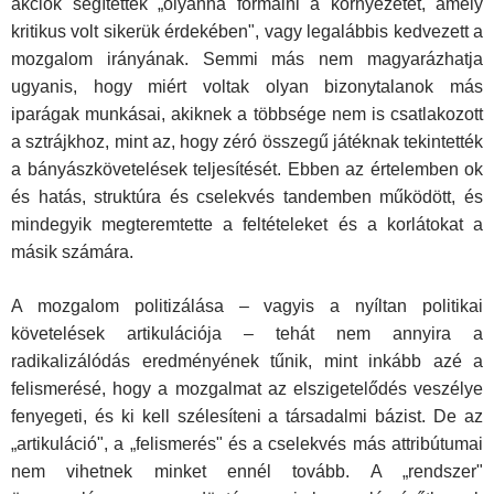
akciók segítettek „olyanná formálni a környezetet, amely
kritikus volt sikerük érdekében", vagy legalábbis kedvezett a
moz­galom irányának. Semmi más nem magyarázhatja
ugyanis, hogy miért voltak olyan bizonytalanok más
iparágak munkásai, akiknek a többsége nem is csatlakozott
a sztrájkhoz, mint az, hogy zéró összegű játéknak tekintették
a bányászkövetelések teljesítését. Ebben az értelemben ok
és hatás, struktúra és cselekvés tandemben működött, és
mindegyik megteremtette a feltételeket és a korlátokat a
másik számára.
A mozgalom politizálása – vagyis a nyíltan politikai
követelések artiku­lációja – tehát nem annyira a
radikalizálódás eredményének tűnik, mint inkább azé a
felismerésé, hogy a mozgalmat az elszigetelődés veszélye
fenyegeti, és ki kell szélesíteni a társadalmi bázist. De az
„artikuláció", a „felismerés" és a cselekvés más attribútumai
nem vihetnek minket ennél tovább. A „rendszer"