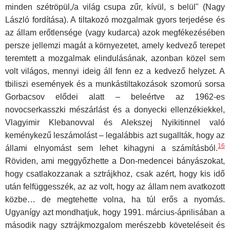
minden szétröpül,/a világ csupa zűr, kívül, s belül" (Nagy
László fordítása). A tiltakozó mozgalmak gyors terjedése és
az állam erőtlensége (vagy kudarca) azok megfékezésében
persze jellemzi magát a környezetet, amely kedvező terepet
teremtett a mozgalmak el­indulásának, azonban közel sem
volt világos, mennyi ideig áll fenn ez a kedvező helyzet. A
tbiliszi események és a munkástiltakozások szomorú sorsa
Gorbacsov elődei alatt – beleértve az 1962-es
novocserkasszki mészárlást és a donyecki ellenzékiekkel,
Vlagyimir Klebanovval és Alekszej Nyikitinnel való
keménykezű leszámolást – legalábbis azt sugallták, hogy az
16
állami elnyomást sem lehet kihagyni a számításból.
Röviden, ami meggyőzhette a Don-medencei bányászokat,
hogy csat­lakozzanak a sztrájkhoz, csak azért, hogy kis idő
után felfüggesszék, az az volt, hogy az állam nem avatkozott
közbe… de megtehette volna, ha túl erős a nyomás.
Ugyanígy azt mondhatjuk, hogy 1991. március-áprilisában a
második nagy sztrájkmozgalom merészebb követeléseit és