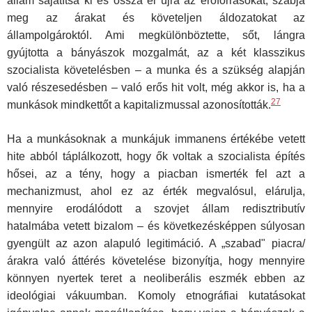
állam sajátítsa ki és ossza el újra az erőforrásokat, szabja
meg az árakat és követeljen áldo­zatokat az
állampolgároktól. Ami megkülönböztette, sőt, lángra
gyújtotta a bányászok mozgalmát, az a két klasszikus
szocialista követelésben – a munka és a szükség alapján
való részesedésben – való erős hit volt, még akkor is, ha a
27
munkások mindkettőt a kapitalizmussal azonosították.
Ha a munkásoknak a munkájuk immanens értékébe vetett
hite abból táplálkozott, hogy ők voltak a szocialista építés
hősei, az a tény, hogy a piacban ismerték fel azt a
mechanizmust, ahol ez az érték megvalósul, elárulja,
mennyire erodálódott a szovjet állam redisztributív
hatalmába vetett bizalom – és következésképpen súlyosan
gyengült az azon alapuló legitimáció. A „szabad" piacra/
árakra való áttérés követelése bizonyítja, hogy mennyire
könnyen nyertek teret a neoliberális eszmék ebben az
ideológiai vákuumban. Komoly etnográfiai kutatásokat