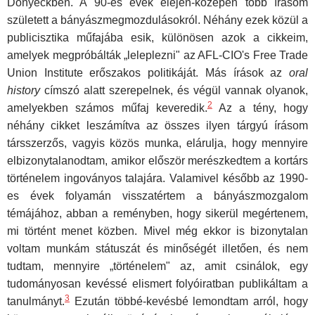
Donyeckben. A 90-es évek elején-közepén több írásom
született a bányászmegmozdulá­sokról. Néhány ezek közül a
publicisztika műfajába esik, különösen azok a cikkeim,
amelyek megpróbálták „leleplezni" az AFL-CIO's Free Trade
Union Institute erőszakos politikáját. Más írások az
oral
history
címszó alatt szerepelnek, és végül vannak olyanok,
2
amelyekben számos műfaj keveredik.
Az a tény, hogy
néhány cikket leszámítva az összes ilyen tárgyú írásom
társszerzős, vagyis közös munka, elárulja, hogy mennyire
elbizonytalanodtam, amikor először merészkedtem a kortárs
történelem ingoványos talajára. Valamivel később az 1990-
es évek folyamán visszatértem a bányászmozgalom
témájához, abban a reményben, hogy sikerül megértenem,
mi történt menet közben. Mivel még ekkor is bizony­talan
voltam munkám státuszát és minőségét illetően, és nem
tudtam, mennyire „történelem" az, amit csinálok, egy
tudományosan kevéssé elismert folyóiratban publikáltam a
3
tanulmányt.
Ezután többé-kevésbé lemondtam arról, hogy