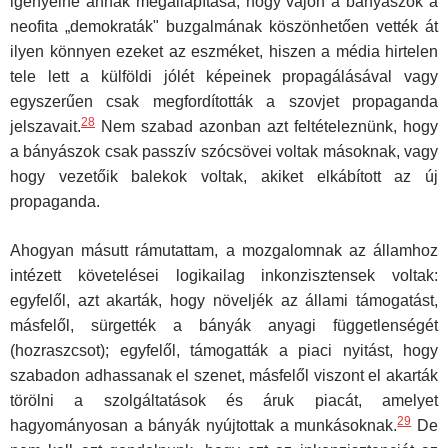
igényelne annak megállapítása, hogy vajon a bányászok a
neofita „demokraták" buz­galmának köszönhetően vették át
ilyen könnyen ezeket az eszméket, hiszen a média hirtelen
tele lett a külföldi jólét képeinek propagálásával vagy
egyszerűen csak megfordították a szovjet propaganda
28
jelszavait.
Nem szabad azonban azt feltételeznünk, hogy
a bányászok csak passzív szócsövei voltak másoknak, vagy
hogy vezetőik balekok voltak, akiket elkábított az új
propaganda.
Ahogyan másutt rámutattam, a mozgalomnak az államhoz
intézett követelései logikailag inkonzisztensek voltak:
egyfelől, azt akarták, hogy növeljék az állami támogatást,
másfelől, sürgették a bányák anyagi függetlenségét
(hozraszcsot); egyfelől, támogatták a piaci nyitást, hogy
szabadon adhassanak el szenet, másfelől viszont el akarták
törölni a szolgáltatások és áruk piacát, amelyet
29
hagyományosan a bányák nyúj­tottak a munkásoknak.
De