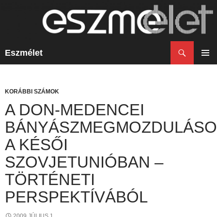
Keresés
Eszmélet
KILÉPÉS
A
ELSŐ
TARTALOMBA
MENÜ
KORÁBBI SZÁMOK
A DON-MEDENCEI
BÁNYÁSZMEGMOZDULÁSO
A KÉSŐI
SZOVJETUNIÓBAN –
TÖRTÉNETI
PERSPEKTÍVÁBÓL
2009 JÚLIUS 1.