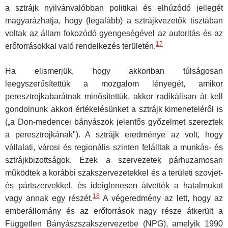
a sztrájk nyilvánvalóbban politikai és elhúzódó jellegét
magyarázhatja, hogy (legalább) a sztrájkvezetők tisztában
voltak az állam fokozódó gyengeségével az autoritás és az
17
erőforrásokkal való rendelkezés területén.
Ha elismerjük, hogy akkoriban túlságosan
leegyszerűsítettük a mozga­lom lényegét, amikor
peresztrojkabarátnak minősítettük, akkor radikálisan át kell
gondolnunk akkori értékelésünket a sztrájk kimeneteléről is
(„a Don-medencei bányászok jelentős győzelmet szereztek
a peresztroj­kának"). A sztrájk eredménye az volt, hogy
vállalati, városi és regionális szinten felálltak a munkás- és
sztrájkbizottságok. Ezek a szervezetek párhuzamosan
működtek a korábbi szakszervezetekkel és a területi szovjet-
és pártszervekkel, és ideiglenesen átvették a hatalmukat
18
vagy annak egy részét.
A végeredmény az lett, hogy az
emberállomány és az erőforrások nagy része átkerült a
Független Bányászszakszervezetbe (NPG), amelyik 1990