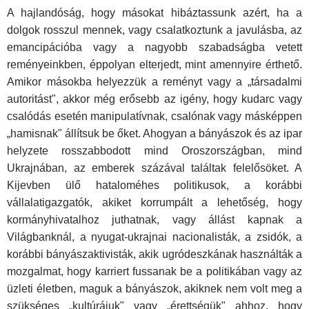
A hajlandóság, hogy másokat hibáztassunk azért, ha a
dolgok rosszul mennek, vagy csalatkoztunk a javulásba, az
emancipációba vagy a nagyobb szabadságba vetett
reményeinkben, éppolyan elterjedt, mint amennyire érthető.
Amikor másokba helyezzük a reményt vagy a „társadalmi
autoritást", akkor még erősebb az igény, hogy kudarc vagy
csalódás esetén manipulatívnak, csalónak vagy másképpen
„hamisnak" állítsuk be őket. Ahogyan a bányászok és az ipar
helyzete rosszabbo­dott mind Oroszországban, mind
Ukrajnában, az emberek százával találtak felelősöket. A
Kijevben ülő hataloméhes politikusok, a korábbi
vállalatigazgatók, akiket korrumpált a lehetőség, hogy
kormányhiva­talhoz juthatnak, vagy állást kapnak a
Világbanknál, a nyugat-ukrajnai nacionalisták, a zsidók, a
korábbi bányászaktivisták, akik ugródeszkának használták a
mozgalmat, hogy karriert fussanak be a politikában vagy az
üzleti életben, maguk a bányászok, akiknek nem volt meg a
szükséges „kultúrájuk" vagy „érettségük" ahhoz, hogy