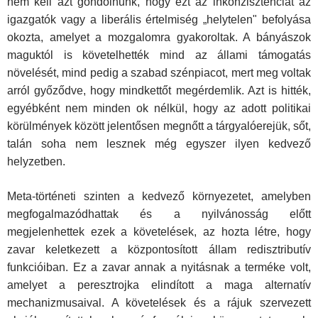
nem kell azt gondolnunk, hogy ezt az inkon­zisztenciát az
igazgatók vagy a liberális értelmiség „helytelen" befolyása
okozta, amelyet a mozgalomra gyakoroltak. A bányászok
maguktól is követelhették mind az állami támogatás
növelését, mind pedig a szabad szénpiacot, mert meg voltak
arról győződve, hogy mindkettőt megérdem­lik. Azt is hitték,
egyébként nem minden ok nélkül, hogy az adott politikai
körülmények között jelentősen megnőtt a tárgyalóerejük, sőt,
talán soha nem lesznek még egyszer ilyen kedvező
helyzetben.
Meta-történeti szinten a kedvező környezetet, amelyben
megfogalma­zódhattak és a nyilvánosság előtt
megjelenhettek ezek a követelések, az hozta létre, hogy
zavar keletkezett a központosított állam redisztributív
funkcióiban. Ez a zavar annak a nyitásnak a terméke volt,
amelyet a pe­resztrojka elindított a maga alternatív
mechanizmusaival. A követelések és a rájuk szervezett