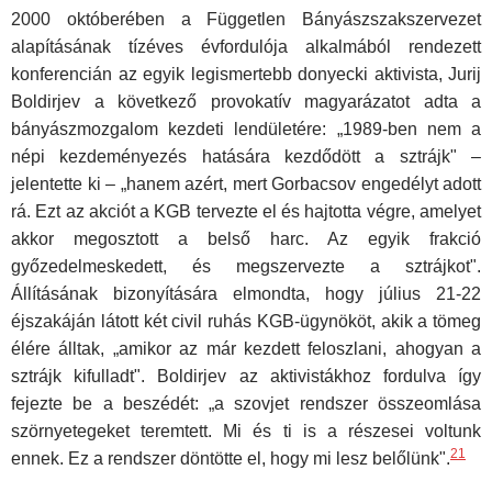
2000 októberében a Független Bányászszakszervezet
alapításának tízéves évfordulója alkalmából rendezett
konferencián az egyik legismer­tebb donyecki aktivista, Jurij
Boldirjev a következő provokatív magyaráza­tot adta a
bányászmozgalom kezdeti lendületére: „1989-ben nem a
népi kezdeményezés hatására kezdődött a sztrájk" –
jelentette ki – „hanem azért, mert Gorbacsov engedélyt adott
rá. Ezt az akciót a KGB tervezte el és hajtotta végre, amelyet
akkor megosztott a belső harc. Az egyik frakció
győzedelmeskedett, és megszervezte a sztrájkot".
Állításának bizonyítására elmondta, hogy július 21-22
éjszakáján látott két civil ruhás KGB-ügynököt, akik a tömeg
élére álltak, „amikor az már kezdett feloszlani, ahogyan a
sztrájk kifulladt". Boldirjev az aktivistákhoz fordulva így
fejezte be a beszédét: „a szovjet rendszer összeomlása
szörnyetegeket teremtett. Mi és ti is a részesei voltunk
21
ennek. Ez a rendszer döntötte el, hogy mi lesz belőlünk".