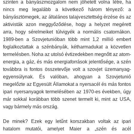
szinten a bányászmozgalom nem jöhetett volna létre, ha
nincs meg legalább a következő három tényező: a
bányásztömegek, az általános talajvesztettség érzése és az
aktivisták azon meggyőződése, hogy a helyzet megérett
arra, hogy sérelmeiket túlvigyék a normális csatornákon.
1989-ben a Szovjetunióban több mint 1,2 millió embert
foglalkoztattak a szénbányák, kétharmadukat a közvetlen
termelésben. Noha az utolsó évtizedekben megnőtt az atom­
energia, a gáz, és más energiaforrások jelentősége, a szén
továbbra is fontos összetevője volt a szovjet üzemanyag-
egyensúlynak. És valóban, ahogyan a Szovjetunió
megelőzte az Egyesült Államokat a nyersacél és más fontos
ipari nyersanyagok termelésében az 1970-es években, úgy
már sokkal korábban több szenet termelt ki, mint az USA,
vagy bármely más ország.
De minek? Ezek egy letűnt korszakban voltak az ipari
hatalom muta­tói, amelyet Maier a „szén és acél