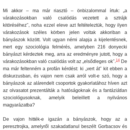
Mi akkor – ma már riasztó – önbizalommal írtuk: „a
várakozásokban való csalódás vezetett a sztrájk
kitöréséhez", noha ezzel eleve azt fel­tételeztük, hogy ilyen
várakozások széles körben jelen voltak akkoriban a
bányászok között. Volt ugyan némi alapja a kijelentésnek,
mert egy szociológia felmérés, amelyben 216 donyecki
bányászt kérdeztek meg, arra az eredményre jutott, hogy a
14
várakozásokban való csalódás volt az „elsődleges ok".
De
ma már feltenném a profán kérdést: ki „vert át" kit ebben a
diskurzusban, és vajon nem csak arról volt-e szó, hogy a
bányászok az alárendelt csoportok gyakorlatához híven azt
az olvasatot prezentálták a hatóságoknak és a fantáziátlan
szociológusoknak, amelyik beleillett a nyilvános
magyarázatba?
De vajon hitték-e igazán a bányászok, hogy az a
peresztrojka, amelyről szakadatlanul beszélt Gorbacsov és