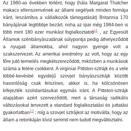
Az 1980-as években történt, hogy (hála Margarat Thatcher
makacs ellenszenvének az állami segélyek minden formája
iránt, leszámítva a vállalkozók támogatását) Britannia 170
bányájának legtöbbje bezárt, noha az ipar még 1984-ben is
11
több mint 180 ezer munkást foglalkoztatott
, az Egyesült
Államok szénbányászatának súlypontja pedig áthelyeződött
a nyugati államok­ba, ahol nagyon gyenge volt a
szakszervezet. Az amerikai eredmény az volt, hogy az egy
főre jutó termelés megkétszereződött, miközben a munkások
száma a felére csökkent. A virginiai Pittston-sztrájk és a vele
többé-kevésbé egyidejű szovjet bányászsztrájk közötti
hasonlóság csak felszínes, akkor is, ha kölcsönösen
kifejezték szolidaritásukat egymás iránt. A Pittston-sztrájk
alapjában azért szerveződött, mert a társaság radikális
változásokat tervezett a standard foglalkoztatási és juttatási
12
gyakorlatban
; míg a szovjet sztrájkot az motiválta, hogy az
állam a retorikáján kívül semmit nem tudott megváltoztatni.