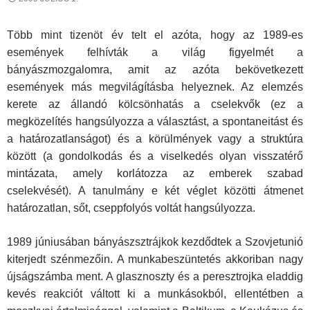
Több mint tizenöt év telt el azóta, hogy az 1989-es
események felhívták a világ figyelmét a
bányászmozgalomra, amit az azóta bekövetkezett
események más megvilágításba helyeznek. Az elemzés
kerete az állandó kölcsönhatás a cselekvők (ez a
megközelítés hangsúlyozza a választást, a spontaneitást és
a határozatlanságot) és a körülmények vagy a struktúra
között (a gondolkodás és a viselkedés olyan visszatérő
mintázata, amely korlátozza az emberek szabad
cselekvését). A tanulmány e két véglet közötti átmenet
határozatlan, sőt, cseppfolyós voltát hangsúlyozza.
1989 júniusában bányászsztrájkok kezdődtek a Szovjetunió
kiterjedt szénmezőin. A munkabeszüntetés akkoriban nagy
újságszámba ment. A glasznoszty és a peresztrojka eladdig
kevés reakciót váltott ki a mun­kásokból, ellentétben a