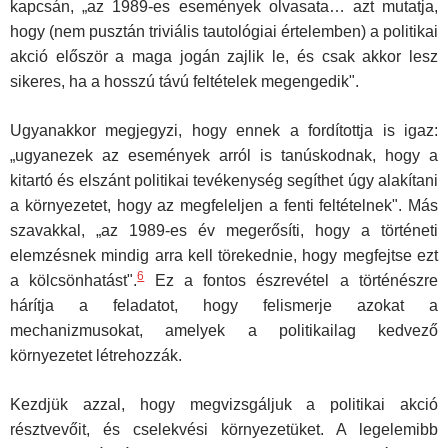
kapcsán, „az 1989-es események olvasata… azt mutatja,
hogy (nem pusztán triviális tautológiai értelemben) a politikai
akció először a maga jogán zajlik le, és csak akkor lesz
sikeres, ha a hosszú távú feltételek megengedik".
Ugyanakkor megjegyzi, hogy ennek a fordítottja is igaz:
„ugyanezek az események arról is tanúskodnak, hogy a
kitartó és elszánt politikai tevékenység segíthet úgy alakítani
a környezetet, hogy az megfeleljen a fenti feltételnek". Más
szavakkal, „az 1989-es év megerősíti, hogy a történeti
elemzésnek mindig arra kell törekednie, hogy megfejtse ezt
6
a kölcsönhatást".
Ez a fontos észrevétel a történészre
hárítja a feladatot, hogy felismerje azokat a
mechanizmusokat, amelyek a politikailag ked­vező
környezetet létrehozzák.
Kezdjük azzal, hogy megvizsgáljuk a politikai akció
résztvevőit, és cselekvési környezetüket. A legelemibb