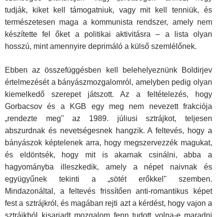
tudják, kiket kell támogatniuk, vagy mit kell tenniük, és
természetesen maga a kommunista rendszer, amely nem
készítette fel őket a politikai aktivitásra – a lista olyan
hosszú, mint amennyire deprimáló a külső szemlélőnek.
Ebben az összefüggésben kell belehelyeznünk Boldirjev
értelmezését a bányászmozgalomról, amelyben pedig olyan
kiemelkedő szerepet ját­szott. Az a feltételezés, hogy
Gorbacsov és a KGB egy meg nem nevezett frakciója
„rendezte meg" az 1989. júliusi sztrájkot, teljesen
abszurdnak és nevetségesnek hangzik. A feltevés, hogy a
bányászok képtelenek arra, hogy megszervezzék magukat,
és eldöntsék, hogy mit is akarnak csinálni, abba a
hagyományba illeszkedik, amely a népet naivnak és
együgyűnek tekinti a „sötét erőkkel" szemben.
Mindazonáltal, a feltevés frissítően anti-romantikus képet
fest a sztrájkról, és magában rejti azt a kérdést, hogy vajon a
sztrájkból kisarjadt mozgalom fenn tudott volna-e maradni