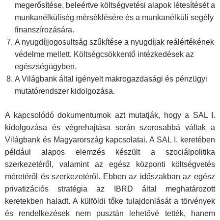
megerősítése, beleértve költségvetési alapok létesítését a
munkanélküliség mérséklésére és a munkanélküli segély
finanszírozására.
A nyugdíjjogosultság szűkítése a nyugdíjak reálértékének
védelme mellett. Költségcsökkentő intézkedések az
egészségügyben.
A Világbank által igényelt makrogazdasági és pénzügyi
mutatórendszer kidolgozása.
A kapcsolódó dokumentumok azt mutatják, hogy a SAL I.
kidolgozása és végrehajtása során szorosabbá váltak a
Világbank és Magyarország kapcsolatai. A SAL I. keretében
például alapos elemzés készült a szociálpolitika
szerkezetéről, valamint az egész központi költségvetés
méretéről és szerkezetéről. Ebben az időszakban az egész
privatizációs stratégia az IBRD által meghatározott
keretekben haladt. A külföldi tőke tulajdonlását a törvények
és rendelkezések nem pusztán lehetővé tették, hanem