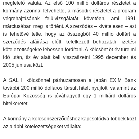
megfelelő valuta. Az első 100 millió dolláros részletet a
kormány azonnal felvehette, a második részletet a program
végrehajtásának felülvizsgálatát követően, ami 1991
márciusában meg is történt. A szerződés – kivételesen – azt
is lehetővé tette, hogy az összegből 40 millió dollárt a
szerződés aláírása előtt keletkezett behozatali fizetési
kötelezettségekre lehessen fordítani. A kölcsönt öt év türelmi
idő után, tíz év alatt kell visszafizetni 1995 december és
2005 júniusa közt.
A SAL I. kölcsönnel párhuzamosan a japán EXIM Bank
további 200 millió dolláros társult hitelt nyújtott, valamint az
Európai Közösség is jóváhagyott egy 1 milliárd dolláros
hitelkeretet.
A kormány a kölcsönszerződéshez kapcsolódva többek közt
az alábbi kötelezettségeket vállalta: