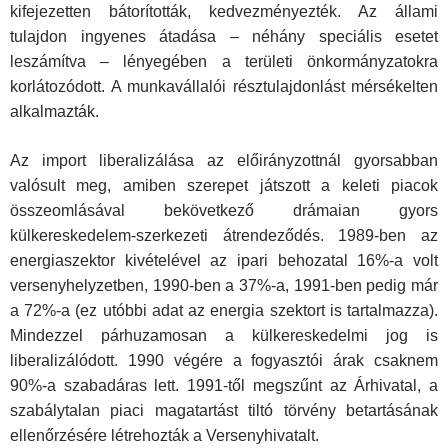
kifejezetten bátorították, kedvezményezték. Az állami
tulajdon ingyenes átadása – néhány speciális esetet
leszámítva – lényegében a területi önkormányzatokra
korlátozódott. A munkavállalói résztulajdonlást mérsékelten
alkalmazták.
Az import liberalizálása az előirányzottnál gyorsabban
valósult meg, amiben szerepet játszott a keleti piacok
összeomlásával bekövetkező drámaian gyors
külkereskedelem-szerkezeti átrendeződés. 1989-ben az
energiaszektor kivételével az ipari behozatal 16%-a volt
versenyhelyzetben, 1990-ben a 37%-a, 1991-ben pedig már
a 72%-a (ez utóbbi adat az energia szektort is tartalmazza).
Mindezzel párhuzamosan a külkereskedelmi jog is
liberalizálódott. 1990 végére a fogyasztói árak csaknem
90%-a szabadáras lett. 1991-től megszűnt az Árhivatal, a
szabálytalan piaci magatartást tiltó törvény betartásának
ellenőrzésére létrehozták a Versenyhivatalt.