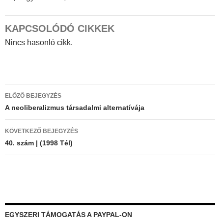
KAPCSOLÓDÓ CIKKEK
Nincs hasonló cikk.
Bejegyzés
ELŐZŐ BEJEGYZÉS
navigáció
A neoliberalizmus társadalmi alternatívája
KÖVETKEZŐ BEJEGYZÉS
40. szám | (1998 Tél)
EGYSZERI TÁMOGATÁS A PAYPAL-ON