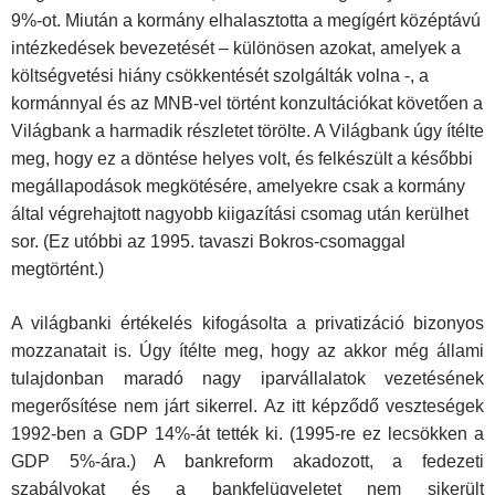
9%-ot. Miután a kormány elhalasztotta a megígért középtávú
intézkedések bevezetését – különösen azokat, amelyek a
költségvetési hiány csökkentését szolgálták volna -, a
kormánnyal és az MNB-vel történt konzultációkat követően a
Világbank a harmadik részletet törölte. A Világbank úgy ítélte
meg, hogy ez a döntése helyes volt, és felkészült a későbbi
megállapodások megkötésére, amelyekre csak a kormány
által végrehajtott nagyobb kiigazítási csomag után kerülhet
sor. (Ez utóbbi az 1995. tavaszi Bokros-csomaggal
megtörtént.)
A világbanki értékelés kifogásolta a privatizáció bizonyos
mozzanatait is. Úgy ítélte meg, hogy az akkor még állami
tulajdonban maradó nagy iparvállalatok vezetésének
megerősítése nem járt sikerrel. Az itt képződő veszteségek
1992-ben a GDP 14%-át tették ki. (1995-re ez lecsökken a
GDP 5%-ára.) A bankreform akadozott, a fedezeti
szabályokat és a bankfelügyeletet nem sikerült