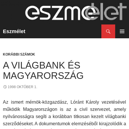
Keresés
Eszmélet
KILÉPÉS
A
ELSŐ
TARTALOMBA
MENÜ
KORÁBBI SZÁMOK
A VILÁGBANK ÉS
MAGYARORSZÁG
1998 OKTÓBER 1.
Az ismert mérnök-közgazdász, Lóránt Károly vezetésével
működik Magyarországon is az a civil szervezet, amely
nyilvánosságra segíti a korábban titkosan kezelt világbanki
szerződéseket. A dokumentumok elemzéséből kirajzolódik a