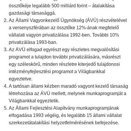
össztőkéje legalább 500 milliárd forint – átalakítása
gazdasági társasággá.
Az Állami Vagyonkezelő Ügynökség (ÁVÜ) részvételével
a versenyszférában az össztőke 12%-ának megfelelő
vállalati vagyon privatizálása 1992-ben. További 10%
privatizálása 1993-ban.
Az ÁVÜ elfogad egyrészt egy részletes megvalósítási
programot a tulajdon további privatizálására, másrészt
egy széleskörű, minden részletre kiterjedő tulajdonosi
intézményfejlesztési programot a Világbankkal
egyeztetve.
A tartósan állami kézben maradó vagyont kezelő társaság
létrehozása az ÁVÜ mellett, melynek munkaprogramját a
Világbankkal egyeztetik.
Az Állami Fejlesztési Alapítvány munkaprogramjának
elfogadása 1993 végéig, és legalább 15 állami vállalat
szerkezetátalakítási helyzetfelmérésének befejezése.