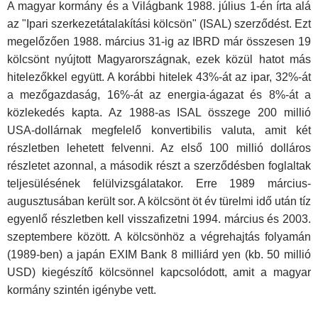
A magyar kormány és a Világbank 1988. július 1-én írta alá
az "Ipari szerkezetátalakítási kölcsön" (ISAL) szerződést. Ezt
megelőzően 1988. március 31-ig az IBRD már összesen 19
kölcsönt nyújtott Magyarországnak, ezek közül hatot más
hitelezőkkel együtt. A korábbi hitelek 43%-át az ipar, 32%-át
a mezőgazdaság, 16%-át az energia-ágazat és 8%-át a
közlekedés kapta. Az 1988-as ISAL összege 200 millió
USA-dollárnak megfelelő konvertibilis valuta, amit két
részletben lehetett felvenni. Az első 100 millió dolláros
részletet azonnal, a második részt a szerződésben foglaltak
teljesülésének felülvizsgálatakor. Erre 1989 március-
augusztusában került sor. A kölcsönt öt év türelmi idő után tíz
egyenlő részletben kell visszafizetni 1994. március és 2003.
szeptembere között. A kölcsönhöz a végrehajtás folyamán
(1989-ben) a japán EXIM Bank 8 milliárd yen (kb. 50 millió
USD) kiegészítő kölcsönnel kapcsolódott, amit a magyar
kormány szintén igénybe vett.