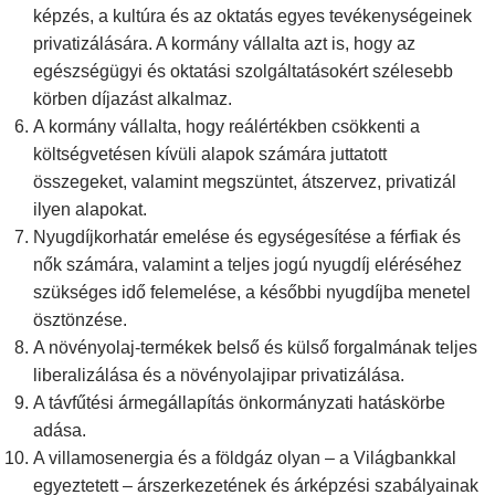
képzés, a kultúra és az oktatás egyes tevékenységeinek
privatizálására. A kormány vállalta azt is, hogy az
egészségügyi és oktatási szolgáltatásokért szélesebb
körben díjazást alkalmaz.
A kormány vállalta, hogy reálértékben csökkenti a
költségvetésen kívüli alapok számára juttatott
összegeket, valamint megszüntet, átszervez, privatizál
ilyen alapokat.
Nyugdíjkorhatár emelése és egységesítése a férfiak és
nők számára, valamint a teljes jogú nyugdíj eléréséhez
szükséges idő felemelése, a későbbi nyugdíjba menetel
ösztönzése.
A növényolaj-termékek belső és külső forgalmának teljes
liberalizálása és a növényolajipar privatizálása.
A távfűtési ármegállapítás önkormányzati hatáskörbe
adása.
A villamosenergia és a földgáz olyan – a Világbankkal
egyeztetett – árszerkezetének és árképzési szabályainak