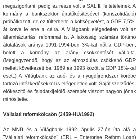
megszigorítani, pedig ez része volt a SAL II. feltételeinek. A
kormány a bankszektor újratőkésítésével (konszolidáció)
próbálkozott, de ez túlterhelte a költségvetést, a GDP 7,5%-
át kötve le erre a célra. A Világbank elégedetlen volt az
államháztartási reformmal is. A lakosság számára történő
átutalások aránya 1991-1994-ben 3%-kal nőt a GDP-ben,
holott a kormány az arány csökkentését vállalta.
(Megjegyzendő, hogy ez az elmozdulás csökkenő GDP
mellett következett be. 1989 és 1993 között a GDP 18%-kal
esett.) A Világbank az adó- és a nyugdíjrendszer körébe
tartozó intézkedésekkel is elégedetlen volt. Saját szerződés-
előkészítő és feladatkijelölő szerepét viszont nagyon jónak
minősítette.
Vállalati reformkölcsön (3459-HU/1992)
Az MNB és a Világbank 1992. április 27-én írta alá a
"Vállalati reformkölcsön" (ERL – Enterprise Reform Loan)