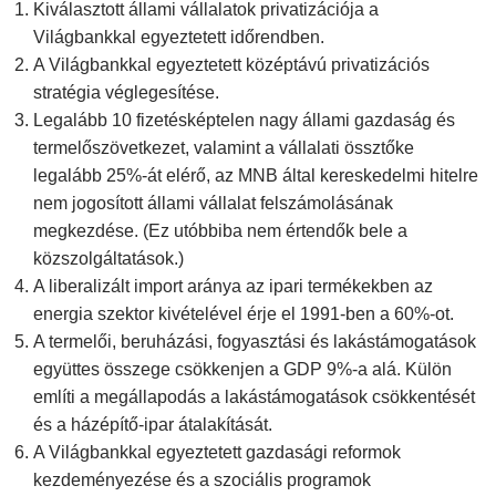
Kiválasztott állami vállalatok privatizációja a
Világbankkal egyeztetett időrendben.
A Világbankkal egyeztetett középtávú privatizációs
stratégia véglegesítése.
Legalább 10 fizetésképtelen nagy állami gazdaság és
termelőszövetkezet, valamint a vállalati össztőke
legalább 25%-át elérő, az MNB által kereskedelmi hitelre
nem jogosított állami vállalat felszámolásának
megkezdése. (Ez utóbbiba nem értendők bele a
közszolgáltatások.)
A liberalizált import aránya az ipari termékekben az
energia szektor kivételével érje el 1991-ben a 60%-ot.
A termelői, beruházási, fogyasztási és lakástámogatások
együttes összege csökkenjen a GDP 9%-a alá. Külön
említi a megállapodás a lakástámogatások csökkentését
és a házépítő-ipar átalakítását.
A Világbankkal egyeztetett gazdasági reformok
kezdeményezése és a szociális programok