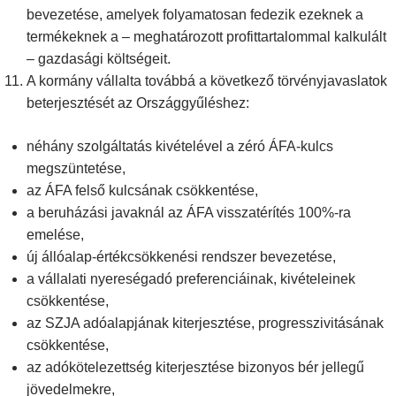
bevezetése, amelyek folyamatosan fedezik ezeknek a
termékeknek a – meghatározott profittartalommal kalkulált
– gazdasági költségeit.
A kormány vállalta továbbá a következő törvényjavaslatok
beterjesztését az Országgyűléshez:
néhány szolgáltatás kivételével a zéró ÁFA-kulcs
megszüntetése,
az ÁFA felső kulcsának csökkentése,
a beruházási javaknál az ÁFA visszatérítés 100%-ra
emelése,
új állóalap-értékcsökkenési rendszer bevezetése,
a vállalati nyereségadó preferenciáinak, kivételeinek
csökkentése,
az SZJA adóalapjának kiterjesztése, progresszivitásának
csökkentése,
az adókötelezettség kiterjesztése bizonyos bér jellegű
jövedelmekre,