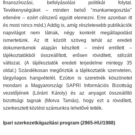
finanszírozási, befolyásolási politikát folytat.
Tevékenységüket – minden belső "munkamegosztás"
ellenére – ezért célszerű együtt elemezni. Erre azonban itt
és most nincs mód.) Addig is, amíg részletesebb publikációk
napvilágot nem látnak, négy konkrét megállapodást
ismertetünk. Az itt közölt szöveg tehát az eredeti
dokumentumok alapján készített – imént említett –
tájékoztatókból összeállított, erősen rövidített, stilizált
változat. (A tájékoztatók eredeti terjedelme mintegy 35
oldal.) Szándékosan megőriztük a tájékoztatók szenvtelen,
tárgyilagos hangvételét. Ezúton is szeretnék köszönetet
mondani a Magyarországi SAPRI Információs Bizottság
vezetőjének (Lóránt Károly) és az anyagot összeállító
bizottsági tagnak (Morva Tamás), hogy ezt a rövidített,
szerkesztett közlést számunkra lehetővé tették.
Ipari szerkezetkiigazítási program (2965-HU/1988)