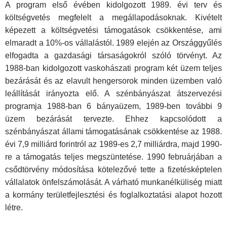
A program első évében kidolgozott 1989. évi terv és
költségvetés megfelelt a megállapodásoknak. Kivételt
képezett a költségvetési támogatások csökkentése, ami
elmaradt a 10%-os vállalástól. 1989 elején az Országgyűlés
elfogadta a gazdasági társaságokról szóló törvényt. Az
1988-ban kidolgozott vaskohászati program két üzem teljes
bezárását és az elavult hengersorok minden üzemben való
leállítását irányozta elő. A szénbányászat átszervezési
programja 1988-ban 6 bányaüzem, 1989-ben további 9
üzem bezárását tervezte. Ehhez kapcsolódott a
szénbányászat állami támogatásának csökkentése az 1988.
évi 7,9 milliárd forintról az 1989-es 2,7 milliárdra, majd 1990-
re a támogatás teljes megszüntetése. 1990 februárjában a
csődtörvény módosítása kötelezővé tette a fizetésképtelen
vállalatok önfelszámolását. A várható munkanélküliség miatt
a kormány területfejlesztési és foglalkoztatási alapot hozott
létre.