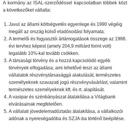
A kormány az ISAL-szerződéssel kapcsolatban többek közt
a következőket vállalta:
Javul az állami költségvetés egyenlege és 1990 végéig
megáll az ország külső eladósodási folyamata.
A termelői és fogyasztói ártámogatások összege az 1988.
évi tervhez képest (amely 204,9 milliárd forint volt)
legalább 10%-kal tovább csökken.
A társasági törvény és a hozzá kapcsolódó egyéb
törvények elfogadása, ami lehetővé teszi az állami
vállalatok részvénytársasággá alakulását, természetes
személyeknek szavazati jogú részvényvásárlást, valamint
természetes személyeknek kft. és rt. alapítását.
A vasipar és szénbányászat átalakítása a Világbank
elvárásainak megfelelően.
A vállalati jövedelemadóztatás átalakítása, a vállalkozói
adónak a nyereségadóba és SZJA-ba történő beépítése.