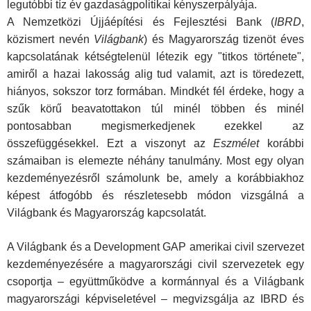
legutóbbi tíz év gazdaságpolitikai kényszerpályája.
A Nemzetközi Újjáépítési és Fejlesztési Bank
(
IBRD
,
közismert nevén
Világbank
)
és Magyarország tizenöt éves
kapcsolatának kétségtelenül létezik egy "titkos története",
amiről a hazai lakosság alig tud valamit, azt is töredezett,
hiányos, sokszor torz formában. Mindkét fél érdeke, hogy a
szűk körű beavatottakon túl minél többen és minél
pontosabban megismerkedjenek ezekkel az
összefüggésekkel. Ezt a viszonyt az
Eszmélet
korábbi
számaiban is elemezte néhány tanulmány. Most egy olyan
kezdeményezésről számolunk be, amely a korábbiakhoz
képest átfogóbb és részletesebb módon vizsgálná a
Világbank és Magyarország kapcsolatát.
A Világbank és a Development GAP amerikai civil szervezet
kezdeményezésére a magyarországi civil szervezetek egy
csoportja – együttműködve a kormánnyal és a Világbank
magyarországi képviseletével – megvizsgálja az IBRD és