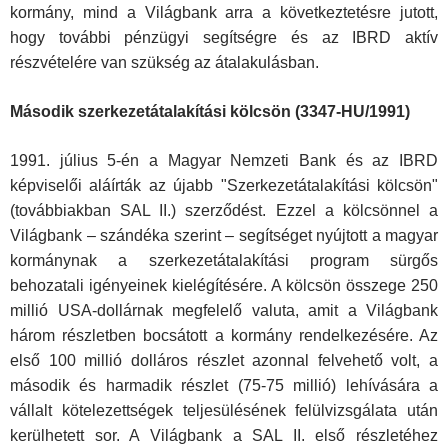
kormány, mind a Világbank arra a következtetésre jutott,
hogy további pénzügyi segítségre és az IBRD aktív
részvételére van szükség az átalakulásban.
Második szerkezetátalakítási kölcsön (3347-HU/1991)
1991. július 5-én a Magyar Nemzeti Bank és az IBRD
képviselői aláírták az újabb "Szerkezetátalakítási kölcsön"
(továbbiakban SAL II.) szerződést. Ezzel a kölcsönnel a
Világbank – szándéka szerint – segítséget nyújtott a magyar
kormánynak a szerkezetátalakítási program sürgős
behozatali igényeinek kielégítésére. A kölcsön összege 250
millió USA-dollárnak megfelelő valuta, amit a Világbank
három részletben bocsátott a kormány rendelkezésére. Az
első 100 millió dolláros részlet azonnal felvehető volt, a
második és harmadik részlet (75-75 millió) lehívására a
vállalt kötelezettségek teljesülésének felülvizsgálata után
kerülhetett sor. A Világbank a SAL II. első részletéhez