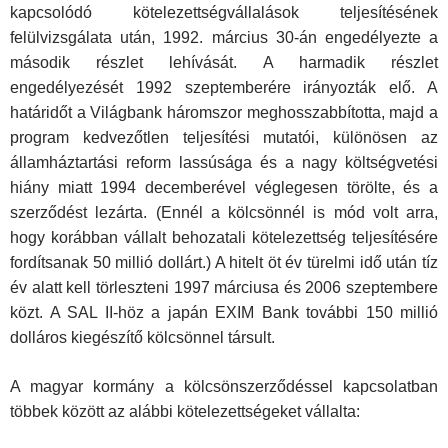
kapcsolódó kötelezettségvállalások teljesítésének
felülvizsgálata után, 1992. március 30-án engedélyezte a
második részlet lehívását. A harmadik részlet
engedélyezését 1992 szeptemberére irányozták elő. A
határidőt a Világbank háromszor meghosszabbította, majd a
program kedvezőtlen teljesítési mutatói, különösen az
államháztartási reform lassúsága és a nagy költségvetési
hiány miatt 1994 decemberével véglegesen törölte, és a
szerződést lezárta. (Ennél a kölcsönnél is mód volt arra,
hogy korábban vállalt behozatali kötelezettség teljesítésére
fordítsanak 50 millió dollárt.) A hitelt öt év türelmi idő után tíz
év alatt kell törleszteni 1997 márciusa és 2006 szeptembere
közt. A SAL II-höz a japán EXIM Bank további 150 millió
dolláros kiegészítő kölcsönnel társult.
A magyar kormány a kölcsönszerződéssel kapcsolatban
többek között az alábbi kötelezettségeket vállalta: