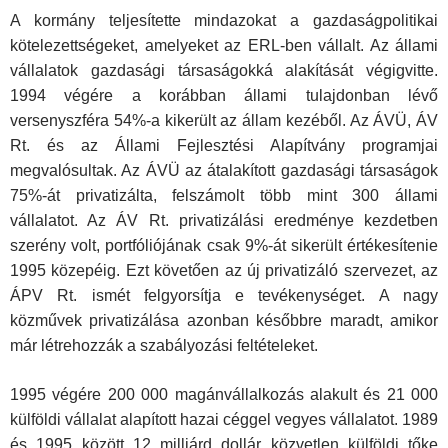
A kormány teljesítette mindazokat a gazdaságpolitikai
kötelezettségeket, amelyeket az ERL-ben vállalt. Az állami
vállalatok gazdasági társaságokká alakítását végigvitte.
1994 végére a korábban állami tulajdonban lévő
versenyszféra 54%-a kikerült az állam kezéből. Az ÁVÜ, ÁV
Rt. és az Állami Fejlesztési Alapítvány programjai
megvalósultak. Az ÁVÜ az átalakított gazdasági társaságok
75%-át privatizálta, felszámolt több mint 300 állami
vállalatot. Az ÁV Rt. privatizálási eredménye kezdetben
szerény volt, portfóliójának csak 9%-át sikerült értékesítenie
1995 közepéig. Ezt követően az új privatizáló szervezet, az
ÁPV Rt. ismét felgyorsítja e tevékenységet. A nagy
közművek privatizálása azonban későbbre maradt, amikor
már létrehozzák a szabályozási feltételeket.
1995 végére 200 000 magánvállalkozás alakult és 21 000
külföldi vállalat alapított hazai céggel vegyes vállalatot. 1989
és 1995 között 12 milliárd dollár közvetlen külföldi tőke