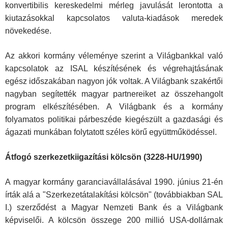
konvertibilis kereskedelmi mérleg javulását lerontotta a
kiutazásokkal kapcsolatos valuta-kiadások meredek
növekedése.
Az akkori kormány véleménye szerint a Világbankkal való
kapcsolatok az ISAL készítésének és végrehajtásának
egész időszakában nagyon jók voltak. A Világbank szakértői
nagyban segítették magyar partnereiket az összehangolt
program elkészítésében. A Világbank és a kormány
folyamatos politikai párbeszéde kiegészült a gazdasági és
ágazati munkában folytatott széles körű együttműködéssel.
Átfogó szerkezetkiigazítási kölcsön (3228-HU/1990)
A magyar kormány garanciavállalásával 1990. június 21-én
írták alá a "Szerkezetátalakítási kölcsön" (továbbiakban SAL
I.) szerződést a Magyar Nemzeti Bank és a Világbank
képviselői. A kölcsön összege 200 millió USA-dollárnak