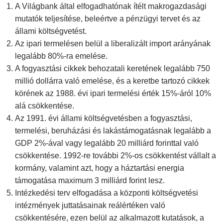
A Világbank által elfogadhatónak ítélt makrogazdasági
mutatók teljesítése, beleértve a pénzügyi tervet és az
állami költségvetést.
Az ipari termelésen belül a liberalizált import arányának
legalább 80%-ra emelése.
A fogyasztási cikkek behozatali keretének legalább 750
millió dollárra való emelése, és a keretbe tartozó cikkek
körének az 1988. évi ipari termelési érték 15%-áról 10%
alá csökkentése.
Az 1991. évi állami költségvetésben a fogyasztási,
termelési, beruházási és lakástámogatásnak legalább a
GDP 2%-ával vagy legalább 20 milliárd forinttal való
csökkentése. 1992-re további 2%-os csökkentést vállalt a
kormány, valamint azt, hogy a háztartási energia
támogatása maximum 3 milliárd forint lesz.
Intézkedési terv elfogadása a központi költségvetési
intézmények juttatásainak reálértéken való
csökkentésére, ezen belül az alkalmazott kutatások, a