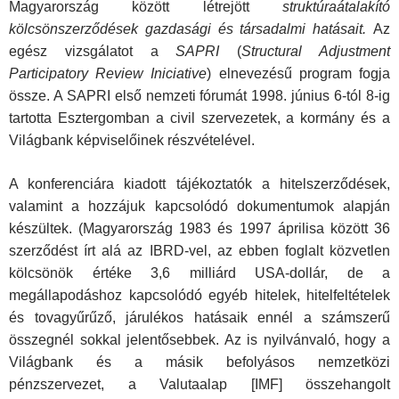
Magyarország között létrejött
struktúraátalakító
kölcsönszerződések
gazdasági és társadalmi hatásait.
Az
egész vizsgálatot a
SAPRI
(
Structural Adjustment
Participatory Review
Iniciative
) elnevezésű program fogja
össze. A SAPRI első nemzeti fórumát 1998. június 6-tól 8-ig
tartotta Esztergomban a civil szervezetek, a kormány és a
Világbank képviselőinek részvételével.
A konferenciára kiadott tájékoztatók a hitelszerződések,
valamint a hozzájuk kapcsolódó dokumentumok alapján
készültek. (Magyarország 1983 és 1997 áprilisa között 36
szerződést írt alá az IBRD-vel, az ebben foglalt közvetlen
kölcsönök értéke 3,6 milliárd USA-dollár, de a
megállapodáshoz kapcsolódó egyéb hitelek, hitelfeltételek
és tovagyűrűző, járulékos hatásaik ennél a számszerű
összegnél sokkal jelentősebbek. Az is nyilvánvaló, hogy a
Világbank és a másik befolyásos nemzetközi
pénzszervezet, a Valutaalap [IMF] összehangolt