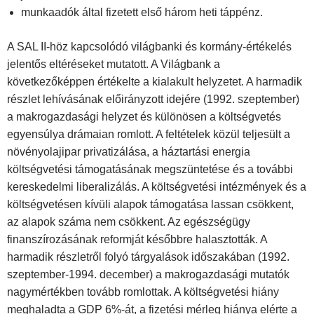
munkaadók által fizetett első három heti táppénz.
A SAL II-höz kapcsolódó világbanki és kormány-értékelés
jelentős eltéréseket mutatott. A Világbank a
következőképpen értékelte a kialakult helyzetet. A harmadik
részlet lehívásának előirányzott idejére (1992. szeptember)
a makrogazdasági helyzet és különösen a költségvetés
egyensúlya drámaian romlott. A feltételek közül teljesült a
növényolajipar privatizálása, a háztartási energia
költségvetési támogatásának megszüntetése és a további
kereskedelmi liberalizálás. A költségvetési intézmények és a
költségvetésen kívüli alapok támogatása lassan csökkent,
az alapok száma nem csökkent. Az egészségügy
finanszírozásának reformját későbbre halasztották. A
harmadik részletről folyó tárgyalások időszakában (1992.
szeptember-1994. december) a makrogazdasági mutatók
nagymértékben tovább romlottak. A költségvetési hiány
meghaladta a GDP 6%-át, a fizetési mérleg hiánya elérte a