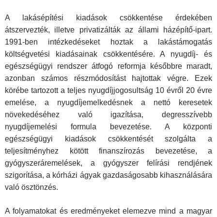
A lakásépítési kiadások csökkentése érdekében
átszervezték, illetve privatizálták az állami házépítő-ipart.
1991-ben intézkedéseket hoztak a lakástámogatás
költségvetési kiadásainak csökkentésére. A nyugdíj- és
egészségügyi rendszer átfogó reformja későbbre maradt,
azonban számos részmódosítást hajtottak végre. Ezek
körébe tartozott a teljes nyugdíjjogosultság 10 évről 20 évre
emelése, a nyugdíjemelkedésnek a nettó keresetek
növekedéséhez való igazítása, degresszívebb
nyugdíjemelési formula bevezetése. A központi
egészségügyi kiadások csökkentését szolgálta a
teljesítményhez kötött finanszírozás bevezetése, a
gyógyszeráremelések, a gyógyszer felírási rendjének
szigorítása, a kórházi ágyak gazdaságosabb kihasználására
való ösztönzés.
A folyamatokat és eredményeket elemezve mind a magyar