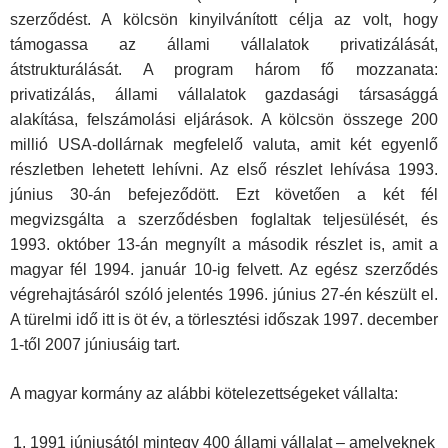
szerződést. A kölcsön kinyilvánított célja az volt, hogy
támogassa az állami vállalatok privatizálását,
átstrukturálását. A program három fő mozzanata:
privatizálás, állami vállalatok gazdasági társasággá
alakítása, felszámolási eljárások. A kölcsön összege 200
millió USA-dollárnak megfelelő valuta, amit két egyenlő
részletben lehetett lehívni. Az első részlet lehívása 1993.
június 30-án befejeződött. Ezt követően a két fél
megvizsgálta a szerződésben foglaltak teljesülését, és
1993. október 13-án megnyílt a második részlet is, amit a
magyar fél 1994. január 10-ig felvett. Az egész szerződés
végrehajtásáról szóló jelentés 1996. június 27-én készült el.
A türelmi idő itt is öt év, a törlesztési időszak 1997. december
1-től 2007 júniusáig tart.
A magyar kormány az alábbi kötelezettségeket vállalta:
1991 júniusától mintegy 400 állami vállalat – amelyeknek