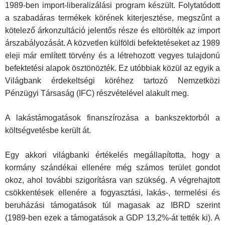
1989-ben import-liberalizálási program készült. Folytatódott
a szabadáras termékek körének kiterjesztése, megszűnt a
kötelező árkonzultáció jelentős része és eltörölték az import
árszabályozását. A közvetlen külföldi befektetéseket az 1989
eleji már említett törvény és a létrehozott vegyes tulajdonú
befektetési alapok ösztönözték. Ez utóbbiak közül az egyik a
Világbank érdekeltségi köréhez tartozó Nemzetközi
Pénzügyi Társaság (IFC) részvételével alakult meg.
A lakástámogatások finanszírozása a bankszektorból a
költségvetésbe került át.
Egy akkori világbanki értékelés megállapította, hogy a
kormány szándékai ellenére még számos terület gondot
okoz, ahol további szigorításra van szükség. A végrehajtott
csökkentések ellenére a fogyasztási, lakás-, termelési és
beruházási támogatások túl magasak az IBRD szerint
(1989-ben ezek a támogatások a GDP 13,2%-át tették ki). A