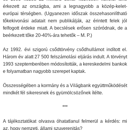
érkezett az országba, ami a legnagyobb a közép-kelet-
európai térségben. (Ugyanezen időszak összehasonlítható
tőkekivonási adatait nem publikálják, az érintett felek jól
felfogott érdeke miatt. A becslések erősen szóródnak, de a
beérkezett tőke 20-40%-ára tehetők – M. P.)
Az 1992. évi szigorú csődtörvény csődhullámot indított el.
Három év alatt 27 500 felszámolási eljárás indult. A törvényt
1993 szeptemberében módosították, a kereskedelmi bankok
e folyamatban nagyobb szerepet kaptak.
Összességében a kormány és a Világbank együttműködését
mindkét fél sikeresnek és gyümölcsözőnek ítélte.
***
A tájékoztatókat olvasva óhatatlanul felmerül a kérdés: mi
az, hogy nemzeti, állami szuverenitás?