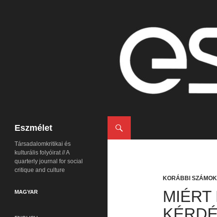
Keresés
Eszmélet
Társadalomkritikai és
kulturális folyóirat // A
quarterly journal for social
critique and culture
KORÁBBI SZÁMOK
MIÉRT
MAGYAR
KÉRDÉ