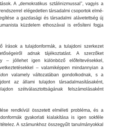
tások. A „demokratikus sztálinizmussal", vagyis a
rendszerrel elégedetlen társadalmi csoportok elmé­
 segítése a gazdasági és társadalmi alávetettség új
humanista küzdelem ethoszával is erősíteni fogja
ző írások a tulajdonformák, a tulajdoni szerkezet
ehetőségeiről adnak tájékoztatást. A szerzőket
gy – jóllehet igen különböző előfeltevésekkel,
vetkez­tetésekkel – valamiképpen mindannyian a
jdon
valamely változatában gondolkodnak, s a
jdont az állami tulajdon társadalmasításaként,
jdon szétválasztottságának felszá­molásaként
dése rendkívül összetett elméleti probléma, és a
jdonformák gyakorlati kialakítása is igen sokféle
eltételez. A számunkhoz összegyűlt tanulmányokkal