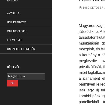
ENGLISH
1989 OKTÓBER 
AKTUÁLIS
HOL KAPHATÓ?
Magyarországon 
játszódik le. A
ONLINE CIKKEK
társadalomkutató
ESEMÉNYEK
munkálásán do
mozgó­sít, és f
ÖSSZETETT KERESÉS
a kor­mány a p
megkezdte az
privatizálását, i
HÍRLEVÉL
miért foglalkoz
a parlament el
bármilyen jelle
lesz egy új tu
korábbi pénzügy
pártelitekből