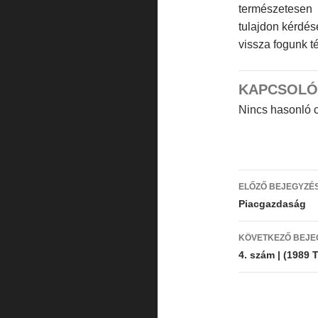
termé­szetesen
tulajdon kér­dé
vissza fogunk té
KAPCSOLÓ
Nincs hasonló c
Bejegyzé
ELŐZŐ BEJEGYZÉ
navigáci
Piacgazdaság
KÖVETKEZŐ BEJE
4. szám | (1989 T