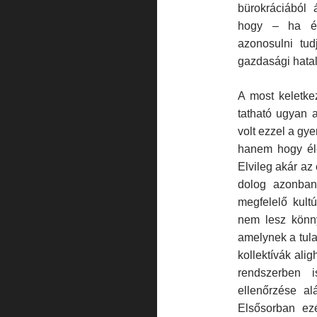
bürokráciából 
hogy – ha ér
azonosulni tud
gazdasági ha­ta
A most keletke
tatható ugyan a
volt ezzel a gy
hanem hogy éle
Elvileg akár az
dolog azonban
megfelelő kul
nem lesz könny
amelynek a tula
kollektívák ali
rendszerben 
ellenőrzése alá
Elsősorban ez