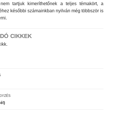
 nem tartjuk kimeríthetőnek a teljes témakört, a
séhez későbbi számainkban nyilván még többször is
rni.
DÓ CIKKEK
ikk.
s
S
ó
GYZÉS
él)