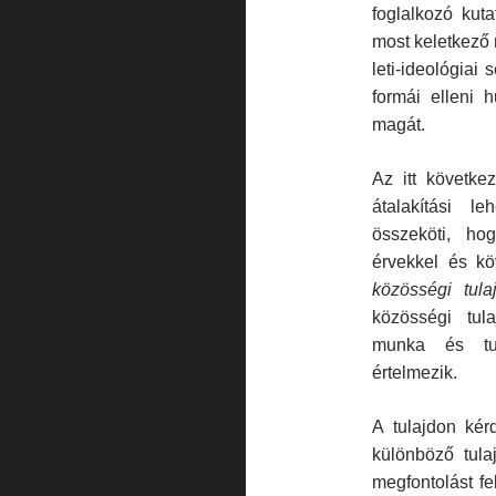
foglalkozó kuta
most keletkező 
leti-ideológiai
formái elleni 
magát.
Az itt követke
átalakítási l
összeköti, ho
érvekkel és kö
közösségi tula
közösségi tula
munka és tula
értelmezik.
A tulajdon kér
különböző tula
meg­fontolást f