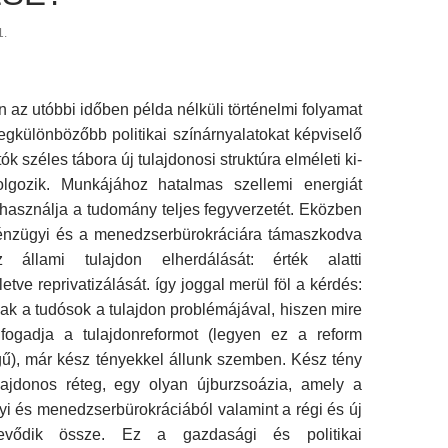
1.
az utóbbi időben példa nélküli történelmi folyamat
 legkülönbözőbb politikai színárnyalatokat képviselő
k széles tábora új tulajdonosi struktúra elméleti ki­
lgozik. Munkájához hatalmas szellemi energiát
elhasználja a tudomány teljes fegyverzetét. Eközben
énzügyi és a menedzserbürokráciára támaszkodva
 állami tulajdon elherdálását: érték alatti
lletve reprivatizálását. így joggal merül föl a kérdés:
nak a tudósok a tulajdon problémájával, hiszen mire
fogadja a tulaj­donreformot (legyen ez a reform
gű), már kész tények­kel állunk szemben. Kész tény
lajdonos réteg, egy olyan újburzsoázia, amely a
i és menedzserbürokráciából valamint a régi és új
 tevődik össze. Ez a gazdasági és poli­tikai