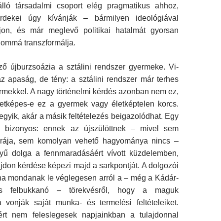
álló társadalmi csoport elég pragmatikus ahhoz,
dekei úgy kívánják – bármilyen ideológiával
jon, és már meglevő politikai hatalmát gyorsan
lommá transzformálja.
ző újburzsoázia a sztálini rendszer gyermeke. Vi­
z apaság, de tény: a sztálini rendszer már terhes
ermekkel. A nagy történelmi kérdés azonban nem ez,
tképes-e ez a gyermek vagy életképtelen korcs.
 egyik, akár a másik feltételezés beigazolódhat. Egy
 bi­zonyos: ennek az újszülöttnek – mivel sem
túrája, sem komolyan vehető hagyománya nincs –
ű dolga a fenn­maradásáért vívott küzdelemben,
jdon kérdése képezi majd a sarkpontját. A dolgozói
gha mondanak le végle­gesen arról a – még a Kádár-
is felbukkanó – törekvésről, hogy a maguk
 vonják saját munka- és termelési feltéte­leiket.
ért nem feleslegesek napjainkban a tulajdonnal