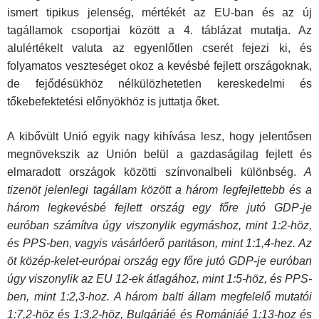
ismert tipikus jelenség, mértékét az EU-ban és az új
tagállamok csoportjai között a 4. táblázat mutatja. Az
alulértékelt valuta az egyenlőtlen cserét fejezi ki, és
folyamatos veszteséget okoz a kevésbé fejlett országoknak,
de fejődésükhöz nélkülözhetetlen kereskedelmi és
tőkebefektetési előnyökhöz is juttatja őket.
A kibővült Unió egyik nagy kihívása lesz, hogy jelentősen
megnövekszik az Unión belül a gazdaságilag fejlett és
elmaradott országok közötti színvonalbeli különbség.
A
tizenöt jelenlegi tagállam között a három legfejlettebb és a
három legkevésbé fejlett ország egy főre jutó GDP-je
euróban számítva úgy viszonylik egymáshoz, mint 1:2-höz,
és PPS-ben, vagyis vásárlóerő paritáson, mint 1:1,4-hez. Az
öt közép-kelet-európai ország egy főre jutó GDP-je euróban
úgy viszonylik az EU 12-ek átlagához, mint 1:5-höz, és PPS-
ben, mint 1:2,3-hoz. A három balti állam megfelelő mutatói
1:7,2-höz és 1:3,2-höz, Bulgáriáé és Romániáé 1:13-hoz és