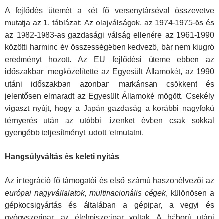
A fejlődés ütemét a két fő versenytárséval összevetve
mutatja az 1. táblázat: Az olajválságok, az 1974-1975-ös és
az 1982-1983-as gazdasági válság ellenére az 1961-1990
közötti harminc év összességében kedvező, bár nem kiugró
eredményt hozott. Az EU fejlődési üteme ebben az
időszakban megközelítette az Egyesült Államokét, az 1990
utáni időszakban azonban markánsan csökkent és
jelentősen elmaradt az Egyesült Államoké mögött. Csekély
vigaszt nyújt, hogy a Japán gazdaság a korábbi nagyfokú
térnyerés után az utóbbi tizenkét évben csak sokkal
gyengébb teljesítményt tudott felmutatni.
Hangsúlyváltás és keleti nyitás
Az integráció fő támogatói és első számú haszonélvezői az
európai nagyvállalatok, multinacionális cégek
, különösen a
gépkocsigyártás és általában a gépipar, a vegyi és
gyógyszeripar, az élelmiszeripar voltak. A háború utáni