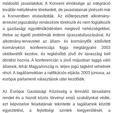
módosító javaslatokat. A Konvent elnöksége az integráció
további mélyítésére törekedett, de javaslatainak jórészét már
a Konventben elutasították. Az előterjesztett
alkotmány-
tervezet
jogszabályi rendezésre törekszik és nem foglalkozik
a gazdasági együttműködésben meglevő nehézségekkel,
illetve az égető problémák érdemi újraszabályozásával. Az
alkotmány-tervezetet az állam- és kormányfők kibővített
kormányközi konferenciája fogja megtárgyalni 2003
októberétől kezdve, és legkésőbb jövő év tavaszáig kell
döntést hoznia. A konferencián a jövő májusban taggá váló
államok, tehát Magyarország is, teljes jogú tagként vehetnek
részt. A tagállamokban a ratifikációs eljárás 2003 júniusa, az
európai parlamenti választások után kezdődik.
Az Európai Gazdasági Közösség a fennálló társadalmi
rendet és a hozott közös törvényi erejű szabályokat védte,
ezt képviselve feladatának tekintette a tagállamok közötti
egyeztetést, a fejlettségi szintek kiegyenlítését, a