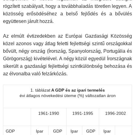
rögzített szabályait, hogy a továbbhaladás töretlen legyen. A
közösség erősödéséhez a belső fejlődés és a bővülés
együttesen járult hozzá.
Az elmúlt évtizedekben az Európai Gazdasági Közösség
közel azonos vagy átlag feletti fejlettségi szintű országokkal
bővült, négy ország (Írország, Spanyolország, Portugália és
Görögország) kivételével. A négy közül egyedül Írországnak
sikerült a gazdasági fejlettségi szintkülönbség behozása és
az élvonalba való felzárkózás.
1. táblázat
A GDP és az ipari termelés
évi átlagos növekedési üteme (%) változatlan áron
1961-1990
1991-1995
1996-2002
GDP
Ipar
GDP
Ipar
GDP
Ipar