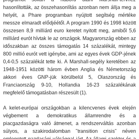
hasonlították, az összehasonlítás azonban nem állja meg a
helyét, a Phare programban nyújtott segítség mértéke
messze elmaradt elődjéétől. A program 1990 és 1998 között
összesen 8,9 milliárd euro keretet nyitott meg, amiből 5,6
milliárd eurót hívtak le az országok. Magyarország ebben az
időszakban az összes támogatás 14 százalékát, mintegy
800 millió eurót vett igénybe, ami az egyes évek GDP-jének
0,4-0,5 százalékát tette ki. A Marshall-segély keretében az
1948-1951 közötti három évben Anglia és Németország
akkori éves GNP-jük körülbelül 5, Olaszország és
Franciaország 9-10, Hollandia 16-23 százalékának
megfelelő támogatásban részesült (1).
A kelet-európai országokban a kilencvenes évek elején
végbement a demokratikus államrendre és a
piacgazdaságra való átmenet, a rendszerváltás azonban
súlyos, a szakirodalomban "transition crisis" néven
emlegetett gazdasági válsággal járt. Az állami szektor és a