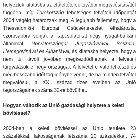
helyeztek kilátásba az előfeltételek további megvalósításától
függően, míg
Törökország
lehetséges felvételi időpontját
2004 végéig határozzák meg. A legújabb fejlemény, hogy a
Thessaloniki-i Európai Csúcsértekezlet elhatározta,
szorosabbra vonják a kapcsolatokat négy nyugat-balkáni
állammal,
Horvátországgal, Jugoszláviával, Bosznia-
Hercegovinával és Albániával,
és kilátásba helyezte, hogy a
nem túl távoli jövőben megkezdődhetnek a felvételi
tárgyalások e négy országgal. A felvételre való felkészülés
még hosszabb időt fog igénybe venni, de ha minden felvétel
megvalósul, a XXI. század tízes éveiben az Unió
tagországainak száma 32-re bővülhet.
Hogyan változik az Unió gazdasági helyzete a keleti
bővítéssel?
2004-ben a keleti bővítéssel az Unió területe 23
százalékkal, lakosságának létszáma 20 százalékkal, 74