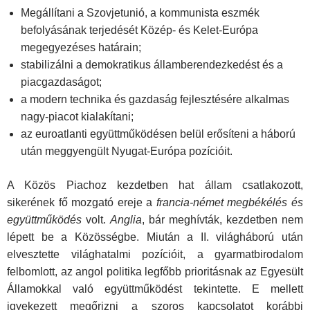
Megállítani a Szovjetunió, a kommunista eszmék
befolyásának terjedését Közép- és Kelet-Európa
megegyezéses határain;
stabilizálni a demokratikus államberendezkedést és a
piacgazdaságot;
a modern technika és gazdaság fejlesztésére alkalmas
nagy-piacot kialakítani;
az euroatlanti együttműködésen belül erősíteni a háború
után meggyengült Nyugat-Európa pozícióit.
A Közös Piachoz kezdetben hat állam csatlakozott,
sikerének fő mozgató ereje a
francia-német megbékélés és
együttműködés
volt.
Anglia
, bár meghívták, kezdetben nem
lépett be a Közösségbe. Miután a II. világháború után
elvesztette világhatalmi pozícióit, a gyarmatbirodalom
felbomlott, az angol politika legfőbb prioritásnak az Egyesült
Államokkal való együttműködést tekintette. E mellett
igyekezett megőrizni a szoros kapcsolatot korábbi