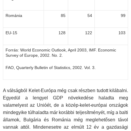
Románia
85
54
99
EU-15
128
122
103
Forrás: World Economic Outlook, April 2003, IMF. Economic
Survey of Europe, 2002. No. 2.
FAO, Quarterly Bulletin of Statistics, 2002. Vol. 3.
A válságból Kelet-Európa még csak részben tudott kilábalni.
Egyedül a lengyel GDP növekedése haladta meg
valamelyest az Unióét, de a közép-kelet-európai országok
mindegyike túlhaladta már korábbi teljesítményét, míg a balti
államok, Bulgária és Románia még meglehetősen távol
vannak attól. Mindenesetre az elmúlt 12 év a gazdasági