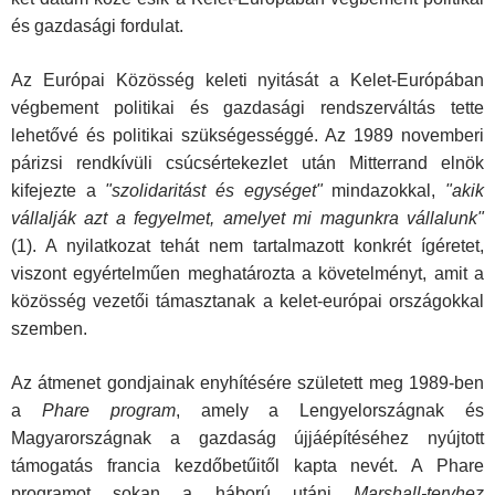
és gazdasági fordulat.
Az Európai Közösség keleti nyitását a Kelet-Európában
végbement politikai és gazdasági rendszerváltás tette
lehetővé és politikai szükségességgé. Az 1989 novemberi
párizsi rendkívüli csúcsértekezlet után Mitterrand elnök
kifejezte a
"szolidaritást és egységet"
mindazokkal,
"akik
vállalják azt a fegyelmet, amelyet mi magunkra vállalunk"
(1). A nyilatkozat tehát nem tartalmazott konkrét ígéretet,
viszont egyértelműen meghatározta a követelményt, amit a
közösség vezetői támasztanak a kelet-európai országokkal
szemben.
Az átmenet gondjainak enyhítésére született meg 1989-ben
a
Phare program
, amely a Lengyelországnak és
Magyarországnak a gazdaság újjáépítéséhez nyújtott
támogatás francia kezdőbetűitől kapta nevét. A Phare
programot sokan a háború utáni
Marshall-tervhez