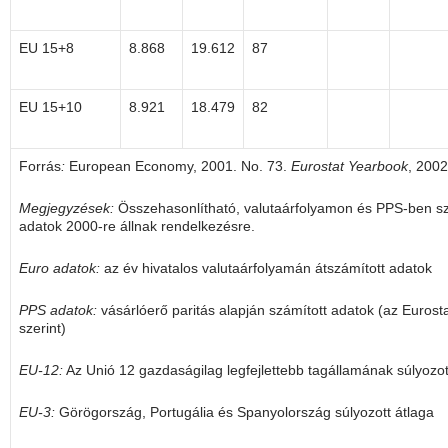
EU 15+8
8.868
19.612
87
EU 15+10
8.921
18.479
82
Forrás
:
European Economy, 2001. No. 73.
Eurostat Yearbook
, 2002
Megjegyzések:
Összehasonlítható, valutaárfolyamon és PPS-ben sz
adatok 2000-re állnak rendelkezésre.
Euro adatok:
az év hivatalos valutaárfolyamán átszámított adatok
PPS adatok:
vásárlóerő paritás alapján számított adatok (az Euros
szerint)
EU-12:
Az Unió 12 gazdaságilag legfejlettebb tagállamának súlyozot
EU-3:
Görögország, Portugália és Spanyolország súlyozott átlaga