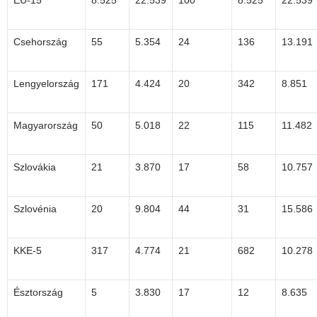
EU-15
8.525
22.539
100
8.525
22.539
Csehország
55
5.354
24
136
13.191
Lengyelország
171
4.424
20
342
8.851
Magyarország
50
5.018
22
115
11.482
Szlovákia
21
3.870
17
58
10.757
Szlovénia
20
9.804
44
31
15.586
KKE-5
317
4.774
21
682
10.278
Észtország
5
3.830
17
12
8.635