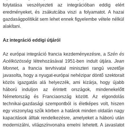
folytatása veszélyezteti az integrációban eddig elért
eredményeket, és zsákutcába viszi a folyamatot. A hazai
gazdaságpolitikát sem lehet ennek figyelembe vétele nélkül
alakítani.
Az integráció eddigi útjáról
Az európai integráció francia kezdeményezésre, a
Szén és
Acélközösség
létrehozásával 1951-ben indult útjára.
Jean
Monnet
, a francia tervhivatal miniszteri rangú vezetője
javasolta, hogy a nyugat-európai nehézipar döntő szektorait
közös igazgatás alá helyezzék, ami kizárja, hogy újabb
háború induljon az érintett országok, mindenekelőtt
Németország és Franciaország között. Az elgondolás
technikai-gazdasági szempontból is életképes volt, hiszen
egy viszonylag szűk körben a határok minden oldalán nagy
kapacitások álltak rendelkezésre, amelyeket a háború után
modernizálni, világszínvonalra emelni lehetett. A javaslatot