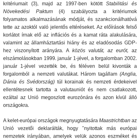
kritériumait (3), majd az 1997-ben kötött
Stabilitási és
Növekedési Paktum
(4) szabályozta a kritériumok
folyamatos alkalmazásának módját, és szankcionálhatóvá
tette az azoktól való jelentős eltéréseket. Az előírások felső
korlátot írnak elő az inflációs és a kamat ráta alakulására,
valamint az államháztartási hiány és az eladósodás GDP-
hez viszonyított arányára. A
közös valutát, az eurót,
az
elszámolásokban 1999. január 1-jével, a forgalomban 2002.
január 1-jével vezették be, és féléven belül kivonták a
forgalomból a nemzeti valutákat. Három tagállam
(Anglia,
Dánia és Svédország)
túl korainak és nemzeti érdekeivel
ellentétesnek tartotta a valutauniót és nem csatlakozott,
ezáltal az Unió megoszlott eurozónára és azon kívül álló
országokra.
A kelet-európai országok megnyugtatására
Maastrichtban
az
Unió vezetői deklarálták, hogy "nyitottak más európai
nemzetek irányában, amelyek velük azonos eszméket és