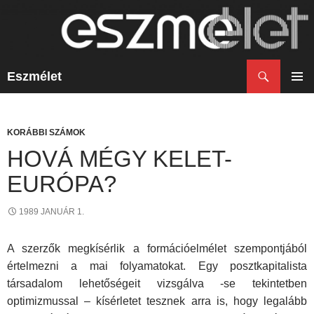
Keresés
Eszmélet
KILÉPÉS
A
ELSŐ
TARTALOMBA
MENÜ
KORÁBBI SZÁMOK
HOVÁ MÉGY KELET-
EURÓPA?
1989 JANUÁR 1.
A szerzők megkísérlik a formációelmélet szempontjából
értelmezni a mai folyamatokat. Egy posztkapitalista
társadalom lehetőségeit vizsgálva -se tekintetben
optimizmussal – kísérletet tesznek arra is, hogy legalább