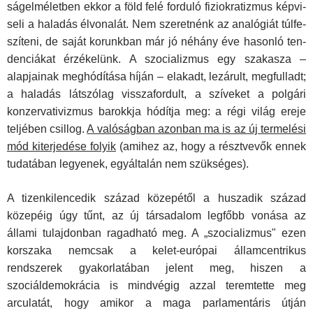
ságelméletben ekkor a föld felé forduló fiziokratizmus képvi­
seli a haladás élvonalát. Nem szeretnénk az analógiát túlfe­
szíteni, de saját korunkban már jó néhány éve hasonló ten­
denciákat érzékelünk. A szocializmus egy szakasza –
alapjai­nak meghódítása híján – elakadt, lezárult, megfulladt;
a hala­dás látszólag visszafordult, a szíveket a polgári
konzervativiz­mus barokkja hódítja meg: a régi világ ereje
teljében csillog.
A valóságban azonban ma is az új termelési
mód kiterje­dése folyik
(amihez az, hogy a résztvevők ennek
tudatában legyenek, egyáltalán nem szükséges).
A tizenkilencedik század közepétől a huszadik század
közepéig úgy tűnt, az új társadalom legfőbb vonása az
állami tulajdonban ragadható meg. A „szocializmus" ezen
korszaka nemcsak a kelet-európai államcentrikus
rendszerek gyakorla­tában jelent meg, hiszen a
szociáldemokrácia is mindvégig azzal teremtette meg
arculatát, hogy amikor a maga parla­mentáris útján