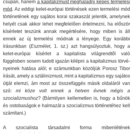
csupán, hanem
a kapitalizmust megha­ladni képes termelési
mód
. Az eddigi kelet-európai történé­sek ezen termelési mód
történetének egy sajátos korai szaka­szát jelentik, amelynek
helyét csak akkor lehet megfelelően értelmezni, ha először
kísérletet teszünk annak megértésére, hogy miben is áll
ennek az új termelési módnak a lényege. Egy korábbi
írásunkban (
Eszmélet
, 1. sz.) azt hangsúlyoztuk, hogy a
kelet-európai kísérlet a kapitalista világrendtől való
függésben sosem tudott igazán kilépni a kapitalizmus törvé­
nyeinek hatása alól; e számunkban közöljük Porosz Tibor
írá­sát, amely a sztálinizmust, mint a kapitalizmus egy sajátos
út­ját elemzi, ám most az összefüggés másik oldaláról van
szó:
mi köze volt ennek a hetven évnek mégis a
szocializmushoz
? (Bármilyen kellemetlen is, hogy a bűnök
és ostobaságok e halmazát a szocializmus történetéhez kell
számítani.)
A szocialista társadalmi forma mibenlétének