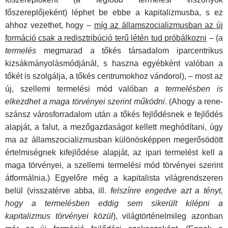
főszereplőjeként) léphet be ebbe a kapitaliz­musba, s ez
ahhoz vezethet, hogy –
míg az államszocializ­musban az új
formáció csak a redisztribúció terű létén tud próbálkozni
– (a
termelés
megmarad a tőkés társadalom iparcentrikus
kizsákmányolásmódjánál, s haszna egyébként valóban a
tőkét is szolgálja, a tőkés centrumokhoz vándorol), – most az
új, szellemi termelési mód valóban
a termelésben is
elkezdhet a maga törvényei szerint működni
. (Ahogy a rene­
szánsz városforradalom után a tőkés fejlődésnek e fejlődés
alapját, a falut, a mezőgazdaságot kellett meghódítani, úgy
ma az államszocializmusban különösképpen megerősödött
értelmiségnek kifejlődése alapját, az ipari termelést kell a
maga törvényei, a szellemi termelési mód törvényei szerint
át­formálnia.) Egyelőre még a kapitalista világrendszeren
belül (visszatérve abba, ill.
felszínre engedve azt a tényt,
hogy a termelésben eddig sem sikerült kilépni a
kapitalizmus törvé­nyei közül
), világtörténelmileg azonban