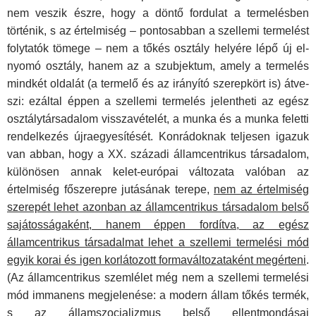
nem veszik észre, hogy a döntő fordulat a termelés­ben
történik, s az értelmiség – pontosabban a szellemi terme­lést
folytatók tömege – nem a tőkés osztály helyére lépő új el­
nyomó osztály, hanem az a szubjektum, amely a termelés
mindkét oldalát (a termelő és az irányító szerepkört is) átve­
szi: ezáltal éppen a szellemi termelés jelentheti az egész
osz­tálytársadalom visszavételét, a munka és a munka feletti
rendelkezés újraegyesítését. Konrádoknak teljesen igazuk
van abban, hogy a XX. századi államcentrikus társadalom,
kü­lönösen annak kelet-európai változata valóban az
értelmiség főszerepre jutásának terepe,
nem az értelmiség
szerepét le­het azonban az államcentrikus társadalom belső
sajátos­ságaként, hanem éppen fordítva, az egész
államcentrikus társadalmat lehet a szellemi termelési mód
egyik korai és igen korlátozott formaváltozataként megérteni
.
(Az állam­centrikus szemlélet még nem a szellemi termelési
mód imma­nens megjelenése: a modern állam tőkés termék,
s az állam­szocializmus belső ellentmondásai