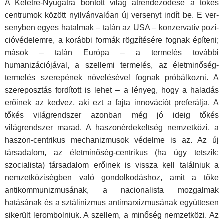
A Keletre-Nyugatra bontott világ átrendeződése a tőkés
centrumok között nyilvánvalóan új versenyt indít be. E ver­
senyben egyes hatalmak – talán az USA – konzervatív pozí­
cióvédelemre, a korábbi formák rögzítésére fognak építeni;
mások – talán Európa – a termelés további
humanizációjával, a szellemi termelés, az életminőség-
termelés szerepének nö­velésével fognak próbálkozni. A
szereposztás fordított is lehet – a lényeg, hogy a haladás
erőinek az kedvez, aki ezt a fajta innovációt preferálja. A
tőkés világrendszer azonban még jó ideig tőkés
világrendszer marad. A haszonérdekeltség nem­zetközi, a
haszon-centrikus mechanizmusok védelme is az. Az új
társadalom, az életminőség-centrikus (ha úgy tetszik:
szocialista) társadalom erőinek is vissza kell találniuk a
nem­zetköziségben való gondolkodáshoz, amit a tőke
antikommu­nizmusának, a nacionalista mozgalmak
hatásának és a sztáli­nizmus antimarxizmusának együttesen
sikerült lerombolniuk. A szellem, a minőség nemzetközi. Az