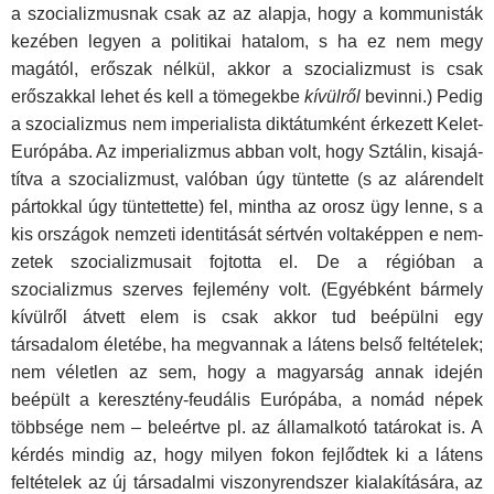
a szocializmusnak csak az az alapja, hogy a kommunisták
kezében legyen a politikai hatalom, s ha ez nem megy
magától, erőszak nélkül, akkor a szocializmust is csak
erőszakkal lehet és kell a tömegekbe
kívülről
bevinni.) Pedig
a szocializmus nem imperialista diktátumként érkezett Kelet-
Európába. Az imperializmus abban volt, hogy Sztálin, kisajá­
títva a szocializmust, valóban úgy tüntette (s az alárendelt
pártokkal úgy tüntettette) fel, mintha az orosz ügy lenne, s a
kis országok nemzeti identitását sértvén voltaképpen e nem­
zetek szocializmusait fojtotta el. De a régióban a
szocializmus szerves fejlemény volt. (Egyébként bármely
kívülről átvett elem is csak akkor tud beépülni egy
társadalom életébe, ha megvannak a látens belső feltételek;
nem véletlen az sem, hogy a magyarság annak idején
beépült a keresztény-feudá­lis Európába, a nomád népek
többsége nem – beleértve pl. az államalkotó tatárokat is. A
kérdés mindig az, hogy milyen fo­kon fejlődtek ki a látens
feltételek az új társadalmi viszony­rendszer kialakítására, az