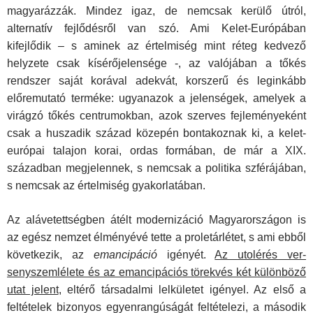
magyarázzák. Mindez igaz, de nemcsak kerülő útról,
alternatív fejlődésről van szó. Ami Kelet-Európában
kifejlődik – s aminek az értelmi­ség mint réteg kedvező
helyzete csak kísérőjelensége -, az valójában a tőkés
rendszer saját korával adekvát, korszerű és leginkább
előremutató terméke: ugyanazok a jelenségek, amelyek a
virágzó tőkés centrumokban, azok szerves fejle­ményeként
csak a huszadik század közepén bontakoznak ki, a kelet-
európai talajon korai, ordas formában, de már a XIX.
században megjelennek, s nemcsak a politika szférájában,
s nemcsak az értelmiség gyakorlatában.
Az alávetettségben átélt modernizáció Magyarországon is
az egész nemzet élményévé tette a proletárlétet, s ami eb­ből
következik, az
emancipáció
igényét.
Az utolérés ver­
senyszemlélete és az emancipációs törekvés két külön­böző
utat jelent
, eltérő társadalmi lelkületet igényel. Az első a
feltételek bizonyos egyenrangúságát feltételezi, a második