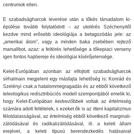
centrumok ellen.
E szabadságharcok leverése után a tőkés társadalom ki­
épülése tovább folytatódott – az utolérés Széchenyitől
kezdve mind erősebb ideológiája a betagozódás jele: az
„amerikai álom", vagy a minden baka zsebében rejtező
marsallbot, az­az: a feltörés lehetősége a tőkepiaci verseny
igen fontos hajtó­ereje és ideológiai kísérőjelensége.
Kelet-Európában azonban az elfojtott szabadságharcok
sírhalmain megjelent egy másfajta lehetőség is: Konrád és
Szelényi csak a hatalommegragadás és az ebből következő
teleologikus redisztribúciós modell szempontjából emelik ki,
hogy Kelet-Európában
kedvezőbbek
voltak az értelmiség
számára adott feltételek, s ezeket ők is az itteni kapitalizmus
féloldalasságával, az értelmiség ebből következő marginali­
zálódásával és radikalizálódásával, ill. a keleti állam
erejével, a keleti típusú berendezkedés hatásaival