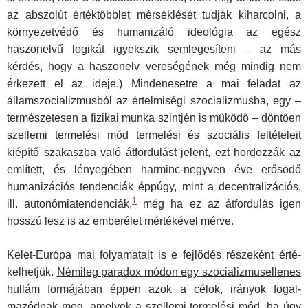
az abszolút érték­többlet mérséklését tudják kiharcolni, a
környezetvédő és hu­manizáló ideológia az egész
haszonelvű logikát igyekszik semlegesíteni – az más
kérdés, hogy a haszonelv vereségé­nek még mindig nem
érkezett el az ideje.) Mindenesetre a mai feladat az
államszocializmusból az értelmiségi szocializmus­ba, egy –
természetesen a fizikai munka szintjén is működő – döntően
szellemi termelési mód termelési és szociális feltéte­leit
kiépítő szakaszba való átfordulást jelent, ezt hordozzák az
említett, és lényegében harminc-negyven éve erősödő
humanizációs tendenciák éppúgy, mint a decentralizációs,
1
ill. autonómiatendenciák,
még ha ez az átfordulás igen
hosszú lesz is az emberélet mértékével mérve.
Kelet-Európa mai folyamatait is e fejlődés részeként érté­
kelhetjük.
Némileg paradox módon egy szocializmuselle­nes
hullám formájában éppen azok a célok, irányok fogal­
mazódnak meg, amelyek a szellemi termelési mód, ha úgy