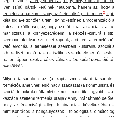
sége húzódik:
a lényeg nem az, hogy melyik országban mi­
lyen színű pártok kerülnek hatalomra, hanem az, hogy a
2
termelést a haszon – vagy az életminőség – termelés
logi­
kája fogja-e döntően uralni
. (Mindkettőnek a modernizáció a
kulcsa, a különbség az, hogy az utóbbiban a szociális, a hu­
manisztikus, a környezetvédelmi, a képzési-kulturális stb.
szempontok olyan szerepet kapnak, ami nem a termelésből
való elvonás, a termeléssel szembeni kulturális, szociális
stb. redisztribúció paternalisztikus szemléletében ölt testet,
hanem éppen ezek a célok válnak
a termelést domináló
té­
nyezőkké.)
Milyen társadalom az (a kapitalizmus utáni társadalmi
formáció), amelynek első nagy szakaszát (a kommunista és
szociáldemokrata) államfetisizmus, második nagyobb sza­
kaszát a szellemi termelés uralja? Annyi már látható belőle,
hogy az értelmiségi jelleg dominanciája következtében –
mint Konrádék is hangsúlyozzák – teleologikus, elméletileg