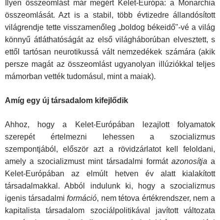
Ilyen összeomlást már megért Kelet-Európa: a Monar­chia
összeomlását. Azt is a stabil, több évtizedre állandósított
világrendje tette visszamenőleg „boldog békeidő"-vé a világ
könnyű átláthatóságát az első világháborúban elvesztett, s
et­től tartósan neurotikussá vált nemzedékek számára (akik
per­sze magát az összeomlást ugyanolyan illúziókkal teljes
má­morban vették tudomásul, mint a maiak).
Amíg egy új társadalom kifejlődik
Ahhoz, hogy a Kelet-Európában lezajlott folyamatok
szerepét értelmezni lehessen a szocializmus
szempontjából, először azt a rövidzárlatot kell feloldani,
amely a szocializmust mint társadalmi formát
azonosítja
a
Kelet-Európában az elmúlt hetven év alatt kialakított
társadalmakkal. Abból indulunk ki, hogy a szocializmus
igenis társadalmi
formáció
, nem tétova értékrendszer, nem a
kapitalista társadalom szociálpolitikával javított változata