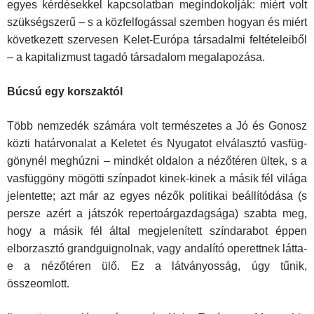
egyes kérdésekkel kapcsolatban megindokolják: miért volt
szükségszerű – s a közfelfogással szemben hogyan és miért
következett szervesen Kelet-Európa társadalmi feltételeiből
– a kapitalizmust tagadó társadalom megalapozása.
Búcsú egy korszaktól
Több nemzedék számára volt természetes a Jó és Gonosz
közti határvonalat a Keletet és Nyugatot elválasztó vasfüg­
gönynél meghúzni – mindkét oldalon a nézőtéren ültek, s a
vasfüggöny mögötti színpadot kinek-kinek a másik fél világa
jelentette; azt már az egyes nézők politikai beállítódása (s
per­sze azért a játszók repertoárgazdagsága) szabta meg,
hogy a másik fél által megjelenített színdarabot éppen
elborzasztó grandguignolnak, vagy andalító operettnek látta-
e a nézőté­ren ülő. Ez a látványosság, úgy tűnik,
összeomlott.