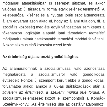
módjának átalakításában is szerepet játszhat, és ak­kor
valóban az új társadalmi forma egyik jelének tekinthető. A
kelet-európai kísérlet és a nyugati jóléti szociáldemokrata
állam egyaránt azon akad el, hogy az állami tulajdon, fii. a
szo­ciális közösség megléte egyik változatban sem képes a
tőke­haszon logikáján alapuló ipari társadalom
termelési
módjának uralmát hatékonyabb termelési móddal felváltani.
A szocializ­mus első korszaka ezzel lezárul.
Az értelmiség útja az osztálynélküliséghez
Az államuralomnak a szocializmussal való azonosítása
meg­határozta a szocializmusról való gondolkodás
évtizedeit. Fon­tos új szempont került ebbe a gondolkodási
folyamatba akkor, amikor a '68-as diáklázadások után
a
figyelem az értelmiség, a szellemi munka felé fordult
. A
szocializmuselemzések kö­zött e szempontból a Konrád-
Szelényi-könyv, „Az értelmiség útja az osztályhatalomhoz"