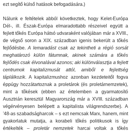
ezt segítő külső hatások befoga­dására.)
Nálunk e feltételek abból következtek, hogy Kelet-Európa
Dél-, ill. Észak-Európa elmaradottabb részeivel együtt a
fejlett tőkés Európa hátsó udvaraként valójában már a XVIII.,
de végső soron a XIX. században igenis bekerült a tőkés
fejlő­désbe.
A lemaradást csak az tekintheti a régió sorsát
megha­tározó külön fátumnak, akinek számára a tőkés
fejlődés csak élvonalával azonos; aki különválasztja a fejlett
centrumok ka­pitalizmusát attól, amiből e fejlettség
táplálkozik
. A kapitaliz­mushoz azonban kezdeteitől fogva
éppúgy hozzátartoznak a proletárok (és proletárnemzetek),
mint a tőkések (ebben az értelemben a gyarmatosító
Ausztrián keresztül Magyaror­szág már a XVIII. században
végérvényesen belépett a kapi­talista világrendszerbe). A
'48-as szabadságharcok – s ezt nemcsak Marx, hanem, mint
gyakorlatuk mutatja, a korabeli tőkés politikusok is így
értékelték –
proletár nemzetek
harcai voltak a tőkés