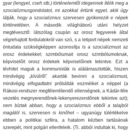
gyar (lengyel, cseh stb.) történelemtől idegennek ítélik meg a
szocializmusgondolatot, mi azokkal értünk egyet, akik úgy
látják, hogy a szocializmus szervesen gyökerezik e népek
tör­ténetében
. A második világháború utáni helyzet
megtévesztő: látszólag csupán az orosz fegyverek által
végrehajtott fordula­tokról van szó, s a letiport népek nemzeti
öntudata szükség­képpen azonosítja is a szocializmust az
orosz érdekekkel; szimbólumait orosz szimbólumoknak,
képviselőit orosz érde­kek képviselőinek tekintve. Ezt a
tévhitet maguk a kommunis­ták is alátámasztották, hiszen
mindvégig „kívülről" akarták bevinni a szocializmust,
mindvégig
elfogadtatni
próbálták eszméiket a néppel (a
Rákosi-rendszer megfélemlítendő el­lenségnek, a Kádár-féle
vezetés megnyerendőnek-lekenyerezendőnek tekintve azt);
nem bíztak abban, hogy a szocia­lizmus ebből a talajból
magától is, szervesen is kinőhet
– ugyanúgy túlértékelve
ebben a politikai szféra, a hatalom kéz­ben tartásának
szerepét, mint polgári ellenfeleik. (Ti. abból in­dultak ki, hogy