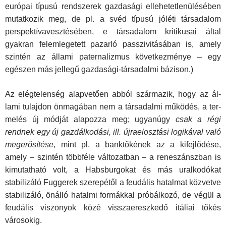
európai tí­pusú rendszerek gazdasági ellehetetlenülésében
mutatkozik meg, de pl. a svéd típusú jóléti társadalom
perspektívaveszté­sében, e társadalom kritikusai által
gyakran felemlegetett pa­zarló passzivitásában is, amely
szintén az állami paternalizmus következménye – egy
egészen más jellegű gazdasági­-társadalmi bázison.)
Az elégtelenség alapvetően abból származik, hogy az ál­
lami tulajdon önmagában nem a társadalmi működés, a ter­
melés új módját alapozza meg; ugyanúgy
csak a régi
rendnek egy új gazdálkodási, ill. újraelosztási logikával való
megerő­sítése
, mint pl. a banktőkének az a kifejlődése,
amely – szin­tén többféle változatban – a reneszánszban is
kimutatható volt, a Habsburgokat és más uralkodókat
stabilizáló Fuggerek szerepétől a feudális hatalmat közvetve
stabilizáló, önálló hatalmi formákkal próbálkozó, de végül a
feudális viszonyok közé visszaereszkedő itáliai tőkés
városokig.