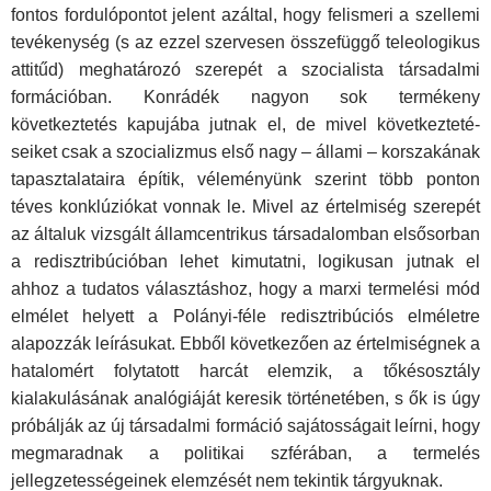
fontos fordulópontot jelent azáltal, hogy felismeri a szellemi
tevékenység (s az ezzel szervesen összefüggő teleologikus
attitűd) meghatározó szerepét a szo­cialista társadalmi
formációban. Konrádék nagyon sok termé­keny
következtetés kapujába jutnak el, de mivel következteté­
seiket csak a szocializmus első nagy – állami – korszakának
tapasztalataira építik, véleményünk szerint több ponton
téves konklúziókat vonnak le. Mivel az értelmiség szerepét
az álta­luk vizsgált államcentrikus társadalomban elsősorban
a redisztribúcióban lehet kimutatni, logikusan jutnak el
ahhoz a tu­datos választáshoz, hogy a marxi termelési mód
elmélet he­lyett a Polányi-féle redisztribúciós elméletre
alapozzák leírá­sukat. Ebből következően az értelmiségnek a
hatalomért foly­tatott harcát elemzik, a tőkésosztály
kialakulásának analógiá­ját keresik történetében, s ők is úgy
próbálják az új társadalmi formáció sajátosságait leírni, hogy
megmaradnak a politikai szférában, a termelés
jellegzetességeinek elemzését nem te­kintik tárgyuknak.