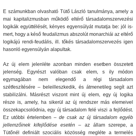
E számunkban olvasható Tütő László tanulmánya, amely a
mai kapitalizmusban működő eltérő társadalomszervezési
logikák együttélését, kényes egyensúlyát mutatja be: jól is­
mert, hogy a késő feudalizmus abszolút monarchiái az eltérő
logikájú rendi-feudális, ill. tőkés társadalomszervezés igen
hasonló egyensúlyán alapultak.
Az új elem jelenléte azonban minden esetben összetett
jelenség. Egyrészt valóban csak elem, s ily módon
egymagá­ban nem elegendő a régi társadalom
szétfeszítésére – beleil­leszkedik, és átmenetileg segít azt
stabilizálni. Másrészt vi­szont mint új elem, egy új logika
része is, amely, ha sikerül az új rendszer más elemeivel
összekapcsolódnia, egy új társa­dalom felé viszi a fejlődést.
Ez utóbbi értelemben –
de csak az új társadalom egyéb
jellemzőinek kifejlődése esetén
– az ál­lam szerepe, a
Tütőnél definiált szociális közösség megléte a termelés