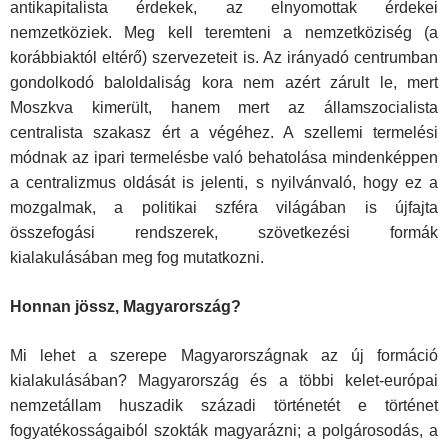
antikapitalista érdekek, az elnyomottak érdekei
nemzetköziek. Meg kell teremteni a nemzetköziség (a
korábbiaktól eltérő) szervezeteit is. Az irányadó centrumban
gondolkodó baloldaliság kora nem azért zárult le, mert
Moszkva kimerült, hanem mert az államszocia­lista
centralista szakasz ért a végéhez. A szellemi termelési
módnak az ipari termelésbe való behatolása mindenképpen
a centralizmus oldását is jelenti, s nyilvánvaló, hogy ez a
moz­galmak, a politikai szféra világában is újfajta
összefogási rendszerek, szövetkezési formák
kialakulásában meg fog mu­tatkozni.
Honnan jössz, Magyarország?
Mi lehet a szerepe Magyarországnak az új formáció
kialakulá­sában? Magyarország és a többi kelet-európai
nemzetállam huszadik századi történetét e történet
fogyatékosságaiból szokták magyarázni; a polgárosodás, a