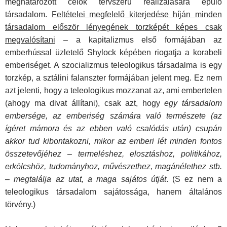
meg­határozott célok tervszerű realizálására épülő
társadalom.
Feltételei megfelelő kiterjedése híján minden
társadalom először lényegének torzképét képes csak
megvalósítani
– a kapitalizmus első formájában az
emberhússal üzletelő Shylock képében riogatja a korabeli
emberiséget. A szocializ­mus teleologikus társadalma is egy
torzkép, a sztálini falansz­ter formájában jelent meg. Ez nem
azt jelenti, hogy a teleolo­gikus mozzanat az, ami embertelen
(ahogy ma divat állítani), csak azt, hogy
egy társadalom
embersége, az emberiség számára való természete (az
ígéret mámora és az ebben való csalódás után) csupán
akkor tud kibontakozni, mikor az em­beri lét minden fontos
összetevőjéhez – termeléshez, elosz­táshoz, politikához,
erkölcshöz, tudományhoz, művészethez, magánélethez stb.
– megtalálja az utat, a maga sajátos útját
. (S ez nem a
teleologikus társadalom sajátossága, hanem ál­talános
törvény.)