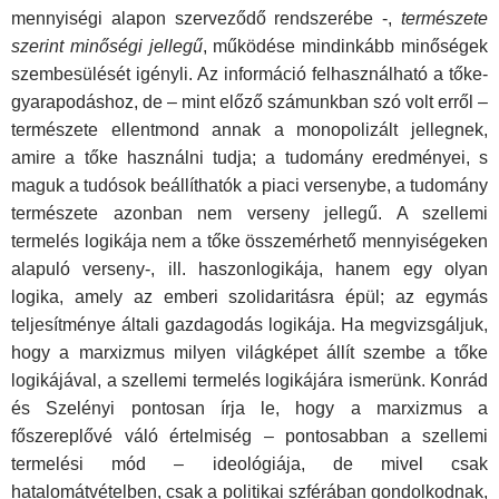
mennyiségi alapon szerveződő rendszerébe -,
természete
szerint minőségi jellegű
, működése mindinkább minőségek
szembesülését igényli. Az információ felhasználható a tőke­
gyarapodáshoz, de – mint előző számunkban szó volt erről –
természete ellentmond annak a monopolizált jellegnek,
amire a tőke használni tudja; a tudomány eredményei, s
maguk a tu­dósok beállíthatók a piaci versenybe, a tudomány
természete azonban nem verseny jellegű. A szellemi
termelés logikája nem a tőke összemérhető mennyiségeken
alapuló verseny-, ill. haszonlogikája, hanem egy olyan
logika, amely az emberi szolidaritásra épül; az egymás
teljesítménye általi gazdago­dás logikája. Ha megvizsgáljuk,
hogy a marxizmus milyen világképet állít szembe a tőke
logikájával, a szellemi ter­melés logikájára ismerünk. Konrád
és Szelényi pontosan írja le, hogy a marxizmus a
főszereplővé váló értelmiség – pontosabban a szellemi
termelési mód – ideológiája, de mivel csak
hatalomátvételben, csak a politikai szférában gondol­kodnak,