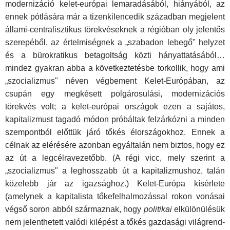
modernizáció kelet­-európai lemaradásából, hiányából, az
ennek pótlására már a tizenkilencedik században megjelent
állami-centralisztikus törekvéseknek a régióban oly jelentős
szerepéből, az értelmi­ségnek a „szabadon lebegő" helyzet
és a bürokratikus betagoltság közti hányattatásából…
mindez gyakran abba a kö­vetkeztetésbe torkollik, hogy ami
„szocializmus" néven vég­bement Kelet-Európában, az
csupán egy megkésett polgárosulási, modernizációs
törekvés volt; a kelet-európai országok ezen a sajátos,
kapitalizmust tagadó módon próbáltak felzár­kózni a minden
szempontból előttük járó tőkés élországokhoz. Ennek a
célnak az elérésére azonban egyáltalán nem biztos, hogy ez
az út a legcélravezetőbb. (A régi vicc, mely szerint a
„szocializmus" a leghosszabb út a kapitalizmushoz, talán
közelebb jár az igazsághoz.) Kelet-Európa kísérlete
(amelynek a kapitalista tőkefelhalmozással rokon vonásai
végső soron abból származnak, hogy
politikai
elkülönülésük
nem jelenthetett valódi kilépést a tőkés gazdasági világrend­