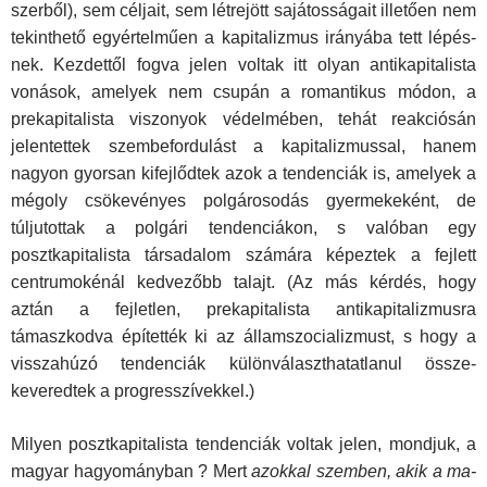
szerből), sem céljait, sem létrejött sajátosságait illetően nem
tekinthető egyértelműen a kapitalizmus irányába tett lépés­
nek. Kezdettől fogva jelen voltak itt olyan antikapitalista
voná­sok, amelyek nem csupán a romantikus módon, a
prekapitalista viszonyok védelmében, tehát reakciósán
jelentettek szembefordulást a kapitalizmussal, hanem
nagyon gyorsan kifejlődtek azok a tendenciák is, amelyek a
mégoly csökevé­nyes polgárosodás gyermekeként, de
túljutottak a polgári ten­denciákon, s valóban egy
posztkapitalista társadalom szá­mára képeztek a fejlett
centrumokénál kedvezőbb talajt. (Az más kérdés, hogy
aztán a fejletlen, prekapitalista antikapitaliz­musra
támaszkodva építették ki az államszocializmust, s hogy a
visszahúzó tendenciák különválaszthatatlanul össze­
keveredtek a progresszívekkel.)
Milyen posztkapitalista tendenciák voltak jelen, mondjuk, a
magyar hagyományban ? Mert
azokkal szemben, akik a ma­