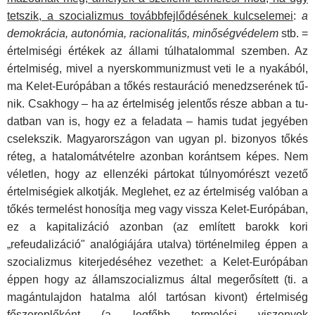
tetszik, a szocializmus továbbfejlődésének kulcselemei
:
a
demokrácia, autonómia, racionalitás, minőségvédelem
stb. =
értelmiségi értékek az állami túlhatalommal szemben. Az
értelmiség, mivel a nyerskommunizmust veti le a nyakából,
ma Kelet-Európában a tőkés restauráció menedzserének tű­
nik. Csakhogy – ha az értelmiség jelentős része abban a tu­
datban van is, hogy ez a feladata – hamis tudat jegyében
cse­lekszik. Magyarországon van ugyan pl. bizonyos tőkés
réteg, a hatalomátvételre azonban korántsem képes. Nem
véletlen, hogy az ellenzéki pártokat túlnyomórészt vezető
értelmisé­giek alkotják. Meglehet, ez az értelmiség valóban a
tőkés ter­melést honosítja meg vagy vissza Kelet-Európában,
ez a kapitalizáció azonban (az említett barokk kori
„refeudalizáció" analógiájára utalva) történelmileg éppen a
szocializmus kiter­jedéséhez vezethet: a Kelet-Európában
éppen hogy az állam­szocializmus által megerősített (ti. a
magántulajdon hatalma alól tartósan kivont) értelmiség
főszereplőként (a legfőbb ter­melési viszonyok