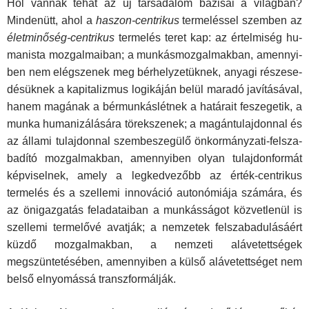
Hol vannak tehát az új társadalom bázisai a világban?
Mindenütt, ahol a
haszon-centrikus
termeléssel szemben az
életminőség-centrikus
termelés teret kap: az értelmiség hu­
manista mozgalmaiban; a munkásmozgalmakban, amennyi­
ben nem elégszenek meg bérhelyzetüknek, anyagi részese­
désüknek a kapitalizmus logikáján belül maradó javításával,
hanem magának a bérmunkáslétnek a határait feszegetik, a
munka humanizálására törekszenek; a magántulajdonnal és
az állami tulajdonnal szembeszegülő önkormányzati-felsza­
badító mozgalmakban, amennyiben olyan tulajdonformát
képviselnek, amely a legkedvezőbb az érték-centrikus
terme­lés és a szellemi innováció autonómiája számára, és
az ön­igazgatás feladataiban a munkásságot közvetlenül is
szellemi termelővé avatják; a nemzetek felszabadulásáért
küzdő moz­galmakban, a nemzeti alávetettségek
megszüntetésében, amennyiben a külső alávetettséget nem
belső elnyomássá transzformálják.