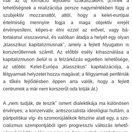
már az új formáció fej­lődési szakaszaként. (Ennek a
lehetőségnek a realizációja persze nagymértékben függ a
szubjektív mozzanattól, attól, hogy a kelet-európai
értelmiség mennyire fogja a maga objek­tív erejét
érvényesíteni, képes-e élni ezzel az erővel, vagy bá­
tortalanul visszavonul, és valóban átadja a helyét egy olyan
„klasszikus kapitalizmusnak", amely a fejlett Nyugaton is
kor­szerűtlennek számít. Az előbbi esély kihasználása a
kapitaliz­muson
belül
is a felzárkózás egyetlen lehetősége,
az utóbbi: Kelet-Európa „klasszikus" kapitalizációja, a
félgyarmati hely­zetet hozza magával; a félgyarmati perifériák
a tőkés fejlődés­ben éppen arra valók, hogy a fejlett
centrumok a már nem korszerűt oda tolják át.)
A „nem tudják, de teszik" ismert dialektikája ma különö­sen
érvényes; a konzervatív, antiszocialista ideológiai hullám, a
pártpolitikai víg- és szomorújátékok felszíne alatt egy, a szo­
cializmus szempontjából igen progresszív változás lehető­