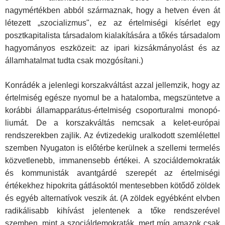
nagymértékben abból származnak, hogy a hetven éven át
létezett „szocializmus", ez az értelmiségi kísérlet egy
posztkapitalista társadalom ki­alakítására a tőkés társadalom
hagyományos eszközeit: az ipari kizsákmányolást és az
államhatalmat tudta csak mozgó­sítani.)
Konrádék a jelenlegi korszakváltást azzal jellemzik, hogy az
értelmiség egésze nyomul be a hatalomba, megszüntetve a
korábbi államapparátus-értelmiség csoporturalmi monopó­
liumát. De a korszakváltás nemcsak a kelet-európai
rendsze­rekben zajlik. Az évtizedekig uralkodott szemlélettel
szemben Nyugaton is előtérbe kerülnek a szellemi termelés
közvetle­nebb, immanensebb értékei. A szociáldemokraták
és kommu­nisták avantgárdé szerepét az értelmiségi
értékekhez hipokrita gátlásoktól mentesebben kötődő zöldek
és egyéb alter­natívok veszik át. (A zöldek egyébként elvben
radikálisabb ki­hívást jelentenek a tőke rendszerével
szemben, mint a szo­ciáldemokraták, mert míg amazok csak