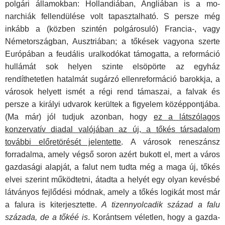
polgári államokban: Hollandiában, Angliában is a mo­
narchiák fellendülése volt tapasztalható. S persze még
inkább a (közben szintén polgárosuló) Francia-, vagy
Németország­ban, Ausztriában; a tőkések vagyona szerte
Európában a feu­dális uralkodókat támogatta, a reformáció
hullámát sok helyen szinte elsöpörte az egyház
rendíthetetlen hatalmát sugárzó ellenreformáció barokkja, a
városok helyett ismét a régi rend támaszai, a falvak és
persze a királyi udvarok kerültek a figye­lem középpontjába.
(Ma már) jól tudjuk azonban, hogy
ez a látszólagos
konzervatív diadal valójában az új, a tőkés társadalom
további előretörését jelentette
. A városok re­neszánsz
forradalma, amely végső soron azért bukott el, mert a város
gazdasági alapját, a falut nem tudta még a maga új, tő­kés
elvei szerint működtetni, átadta a helyét egy olyan ke­vésbé
látványos fejlődési módnak, amely a tőkés logikát most már
a falura is kiterjesztette.
A tizennyolcadik század a falu
százada, de a tőkéé is
. Korántsem véletlen, hogy a gazda­