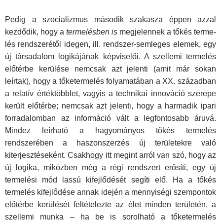
Pedig a szocializmus második szakasza éppen azzal
kezdődik, hogy a
termelésben is
megjelennek a tőkés terme­
lés rendszerétől idegen, ill. rendszer-semleges elemek, egy
új társadalom logikájának képviselői. A szellemi termelés
elő­térbe kerülése nemcsak azt jelenti (amit már sokan
leírtak), hogy a tőketermelés folyamatában a XX. században
a relatív értéktöbblet, vagyis a technikai innováció szerepe
került elő­térbe; nemcsak azt jelenti, hogy a harmadik ipari
forradalom­ban az információ vált a legfontosabb áruvá.
Mindez leírható a hagyományos tőkés termelés
rendszerében a haszonszer­zés új területekre való
kiterjesztéseként. Csakhogy itt megint arról van szó, hogy az
új logika, miközben még a régi rend­szert erősíti, egy új
termelési mód lassú kifejlődését segíti elő. Ha a tőkés
termelés kifejlődése annak idején a mennyiségi szempontok
előtérbe kerülését feltételezte az élet minden te­rületén, a
szellemi munka – ha be is sorolható a tőketermelés