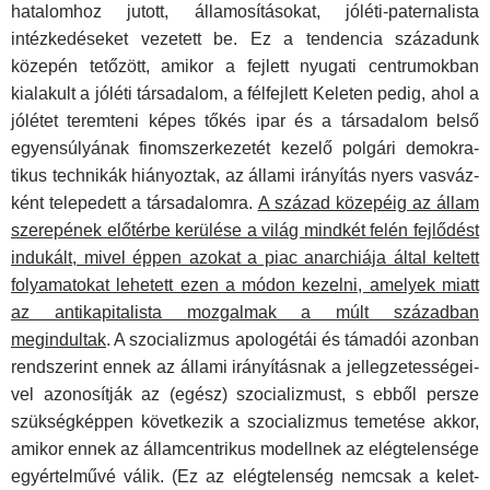
hatalomhoz jutott, államosításokat, jóléti­-paternalista
intézkedéseket vezetett be. Ez a tendencia szá­zadunk
közepén tetőzött, amikor a fejlett nyugati centrumok­ban
kialakult a jóléti társadalom, a félfejlett Keleten pedig, ahol a
jólétet teremteni képes tőkés ipar és a társadalom belső
egyensúlyának finomszerkezetét kezelő polgári demokra­
tikus technikák hiányoztak, az állami irányítás nyers vasváz­
ként telepedett a társadalomra.
A század közepéig az állam
szerepének előtérbe kerülése a világ mindkét felén fejlő­dést
indukált, mivel éppen azokat a piac anarchiája által keltett
folyamatokat lehetett ezen a módon kezelni, ame­lyek miatt
az antikapitalista mozgalmak a múlt században
megindultak
. A szocializmus apologétái és támadói azonban
rendszerint ennek az állami irányításnak a jellegzetességei­
vel azonosítják az (egész) szocializmust, s ebből persze
szük­ségképpen következik a szocializmus temetése akkor,
amikor ennek az államcentrikus modellnek az elégtelensége
egyér­telművé válik. (Ez az elégtelenség nemcsak a kelet-