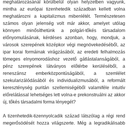
meghatározásánál körülbelül olyan helyzetben vagyunk,
mintha az euró­pai tizenhetedik században kellett volna
meghatározni a kapi­talizmus mibenlétét. Természetesen
számos olyan jelenség volt már akkor, amelyet utólag
könnyen minősíthetünk a pol­gári-tőkés társadalom
előnyomulásának, kérdéses azonban, hogy, mondjuk, a
városok szerepének középkor végi megnö­vekedéséből, az
ipar korai formáinak virágzásából, az eredeti felhalmozás
tömeges elnyomorodáshoz vezető gátlástalan­ságából, a
pénz szerepének látványos előtérbe kerüléséből, a
reneszánsz emberközpontúságából, a szemlélet
szekularizálódásából és individualizmusából, a reformált
kereszténység puritán szellemiségéből valamiféle intuitív
előrelátással lehet­séges lett volna-e prekonstruálni az akkor
új, tőkés társadalmi forma lényegét?
A tizenhetedik-tizennyolcadik század látszólag a régi rend
megerősödését hozza világszerte. Még a legradikáli­sabb