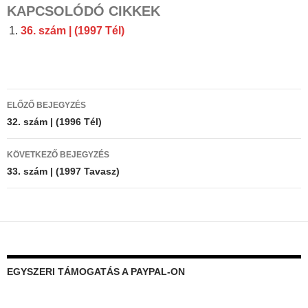
KAPCSOLÓDÓ CIKKEK
36. szám | (1997 Tél)
Bejegyzés
ELŐZŐ BEJEGYZÉS
navigáció
32. szám | (1996 Tél)
KÖVETKEZŐ BEJEGYZÉS
33. szám | (1997 Tavasz)
EGYSZERI TÁMOGATÁS A PAYPAL-ON