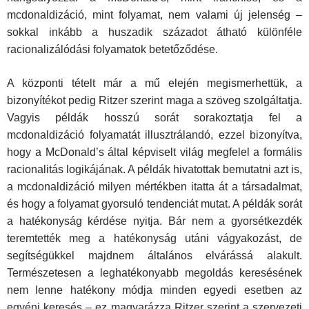
mcdonaldizáció, mint folyamat, nem valami új jelenség –
sokkal inkább a huszadik századot átható különféle
racionalizálódási folyamatok betetőződése.
A központi tételt már a mű elején megismerhettük, a
bizonyítékot pedig Ritzer szerint maga a szöveg szolgáltatja.
Vagyis példák hosszú sorát sorakoztatja fel a
mcdonaldizáció folyamatát illusztrálandó, ezzel bizonyítva,
hogy a McDonald’s által képviselt világ megfelel a formális
racionalitás logikájának. A példák hivatottak bemutatni azt is,
a mcdonaldizáció milyen mértékben itatta át a társadalmat,
és hogy a folyamat gyorsuló tendenciát mutat. A példák sorát
a hatékonyság kérdése nyitja. Bár nem a gyorsétkezdék
teremtették meg a hatékonyság utáni vágyakozást, de
segítségükkel majdnem általános elvárássá alakult.
Természetesen a leghatékonyabb megoldás keresésének
nem lenne hatékony módja minden egyedi esetben az
egyéni keresés – ez magyarázza Ritzer szerint a szervezeti