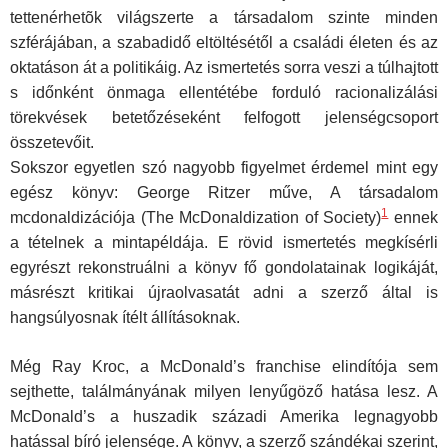
tettenérhetõk világszerte a társadalom szinte minden
szférájában, a szabadidő eltöltésétől a családi életen és az
oktatáson át a politikáig. Az ismertetés sorra veszi a túlhajtott
s időnként önmaga ellentétébe forduló racionalizálási
törekvések betetőzéseként felfogott jelenségcsoport
összetevőit.
Sokszor egyetlen szó nagyobb figyelmet érdemel mint egy
egész könyv: George Ritzer műve, A társadalom
1
mcdonaldizációja (The McDonaldization of Society)
ennek
a tételnek a mintapéldája. E rövid ismertetés megkísérli
egyrészt rekonstruálni a könyv fő gondolatainak logikáját,
másrészt kritikai újraolvasatát adni a szerző által is
hangsúlyosnak ítélt állításoknak.
Még Ray Kroc, a McDonald’s franchise elindítója sem
sejthette, találmányának milyen lenyűgöző hatása lesz. A
McDonald’s a huszadik századi Amerika legnagyobb
hatással bíró jelensége. A könyv, a szerző szándékai szerint,