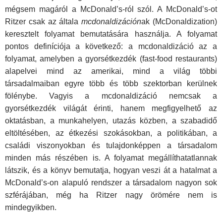
mégsem magáról a McDonald’s-ról szól. A McDonald’s-ot
Ritzer csak az általa
mcdonaldizáción
ak (McDonaldization)
keresztelt folyamat bemutatására használja. A folyamat
pontos definíciója a következő: a mcdonaldizáció az a
folyamat, amelyben a gyorsétkezdék (fast-food restaurants)
alapelvei mind az amerikai, mind a világ többi
társadalmaiban egyre több és több szektorban kerülnek
fölénybe. Vagyis a mcdonaldizáció nemcsak a
gyorsétkezdék világát érinti, hanem megfigyelhető az
oktatásban, a munkahelyen, utazás közben, a szabadidő
eltöltésében, az étkezési szokásokban, a politikában, a
családi viszonyokban és tulajdonképpen a társadalom
minden más részében is. A folyamat megállíthatatlannak
látszik, és a könyv bemutatja, hogyan veszi át a hatalmat a
McDonald’s-on alapuló rendszer a társadalom nagyon sok
szférájában, még ha Ritzer nagy örömére nem is
mindegyikben.