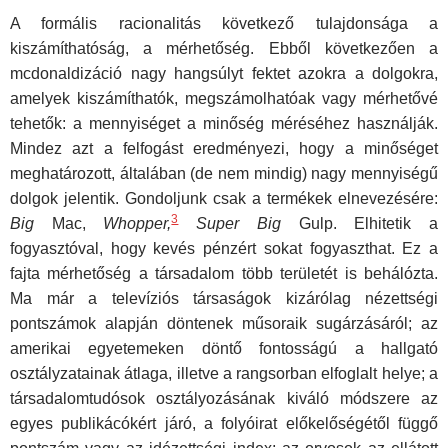
A formális racionalitás következő tulajdonsága a
kiszámíthatóság, a mérhetőség. Ebből következően a
mcdonaldizáció nagy hangsúlyt fektet azokra a dolgokra,
amelyek kiszámíthatók, megszámolhatóak vagy mérhetővé
tehetők: a mennyiséget a minőség méréséhez használják.
Mindez azt a felfogást eredményezi, hogy a minőséget
meghatározott, általában (de nem mindig) nagy mennyiségű
dolgok jelentik. Gondoljunk csak a termékek elnevezésére:
3
Big
Mac,
Whopper,
Super Big
Gulp. Elhitetik a
fogyasztóval, hogy kevés pénzért sokat fogyaszthat. Ez a
fajta mérhetőség a társadalom több területét is behálózta.
Ma már a televíziós társaságok kizárólag nézettségi
pontszámok alapján döntenek műsoraik sugárzásáról; az
amerikai egyetemeken döntő fontosságú a hallgató
osztályzatainak átlaga, illetve a rangsorban elfoglalt helye; a
társadalomtudósok osztályozásának kiváló módszere az
egyes publikácókért járó, a folyóirat előkelőségétől függő