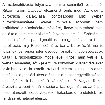
A mcdonaldizáció folyamata nem a semmiből került elő.
Ritzer három alapvető előzményt említ meg. Az első a
bürokrácia kialakulása, pontosabban Max Weber
bürokráciaelmélete. Weber munkája azonban nem
szűkíthető le bürokrácia-elméletére, illetve nem érthető meg
az általa leírt racionalizáció folyamata nélkül. Számára a
racionalizáció paradigmatikus megjelenése volt a
bürokrácia, míg Ritzer számára, bár a bürokráciák ma is
léteznek és óriási jelentőséggel bírnak, a gyorsétkezdék
váltak a racionalizáció modelljévé. Ritzer nem veti el a
weberi elméletet, sőt kijelenti: “a könyvben kifejtett tételeket
tekinthetjük a huszadik század elején kialakult weberi
elmélet kiterjesztési kísérletének is a huszonegyedik század
2
előestéjének felhalmozódó változásokra.”
Vagyis Ritzer
átveszi a weberi formális racionalitás fogalmát, és az általa
meghatározott szabályozások, hatáskörök, rendeletek és
rendszerek hatását elemzi.