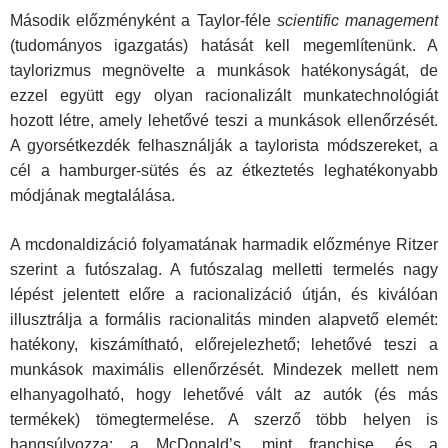
Második előzményként a Taylor-féle
scientific management
(tudományos igazgatás) hatását kell megemlítenünk. A
taylorizmus megnövelte a munkások hatékonyságát, de
ezzel együtt egy olyan racionalizált munkatechnológiát
hozott létre, amely lehetővé teszi a munkások ellenőrzését.
A gyorsétkezdék felhasználják a taylorista módszereket, a
cél a hamburger-sütés és az étkeztetés leghatékonyabb
módjának megtalálása.
A mcdonaldizáció folyamatának harmadik előzménye Ritzer
szerint a futószalag. A futószalag melletti termelés nagy
lépést jelentett előre a racionalizáció útján, és kiválóan
illusztrálja a formális racionalitás minden alapvető elemét:
hatékony, kiszámítható, előrejelezhető; lehetővé teszi a
munkások maximális ellenőrzését. Mindezek mellett nem
elhanyagolható, hogy lehetővé vált az autók (és más
termékek) tömegtermelése. A szerző több helyen is
hangsúlyozza: a McDonald’s, mint franchise, és a