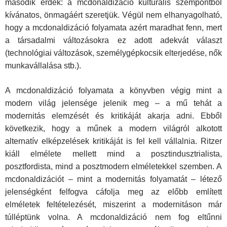
második érdek: a mcdonaldizáció kulturális szempontból
kívánatos, önmagáért szeretjük. Végül nem elhanyagolható,
hogy a mcdonaldizáció folyamata azért maradhat fenn, mert
a társadalmi változásokra ez adott adekvát választ
(technológiai változások, személygépkocsik elterjedése, nők
munkavállalása stb.).
A mcdonaldizáció folyamata a könyvben végig mint a
modern világ jelensége jelenik meg – a mű tehát a
modernitás elemzését és kritikáját akarja adni. Ebből
következik, hogy a műnek a modern világról alkotott
alternatív elképzelések kritikáját is fel kell vállalnia. Ritzer
kiáll elmélete mellett mind a posztindusztrialista,
posztfordista, mind a posztmodern elméletekkel szemben. A
mcdonaldizációt – mint a modernitás folyamatát – létező
jelenségként felfogva cáfolja meg az előbb említett
elméletek feltételezését, miszerint a modernitáson már
túlléptünk volna. A mcdonaldizáció nem fog eltűnni