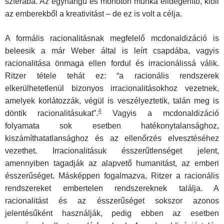
szférába. Az egyhangú és monoton munka elidegenítő, kiöli
az emberekből a kreativitást – de ez is volt a célja.
A formális racionalitásnak megfelelő mcdonaldizáció is
beleesik a már Weber által is leírt csapdába, vagyis
racionalitása önmaga ellen fordul és irracionálissá válik.
Ritzer tétele tehát ez: “a racionális rendszerek
elkerülhetetlenül bizonyos irracionalitásokhoz vezetnek,
amelyek korlátozzák, végül is veszélyeztetik, talán meg is
4
döntik racionalitásukat”.
Vagyis a mcdonaldizáció
folyamata sok esetben hatékonytalansághoz,
kiszámíthatatlansághoz és az ellenőrzés elvesztéséhez
vezethet. Irracionalitásuk ésszerűtlenséget jelent,
amennyiben tagadják az alapvető humanitást, az emberi
ésszerűséget. Másképpen fogalmazva, Ritzer a racionális
rendszereket embertelen rendszereknek találja. A
racionalitást és az ésszerűséget sokszor azonos
jelentésűként használják, pedig ebben az esetben