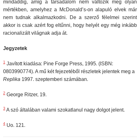
mindaddig, amíg a társadalom nem változik meg olyan
mértékben, amelyhez a McDonald’s-on alapuló elvek már
nem tudnak alkalmazkodni. De a szerző félelmei szerint
akkor is csak azért fog eltűnni, hogy helyét egy még inkább
racionalizált világnak adja át.
Jegyzetek
1
Javított kiadása: Pine Forge Press, 1995. (ISBN:
0803990774). A mű két fejezetéből részletek jelentek meg a
Replika
1997. szeptemberi számában.
2
George Ritzer, 19.
3
A szó általában valami szokatlanul nagy dolgot jelent.
4
Uo. 121.