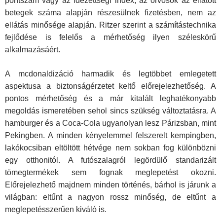
pontszám vagy az idézettségi index; az orvosok az ellátott
betegek száma alapján részesülnek fizetésben, nem az
ellátás minősége alapján. Ritzer szerint a számítástechnika
fejlődése is felelős a mérhetőség ilyen széleskörű
alkalmazásáért.
A mcdonaldizáció harmadik és legtöbbet emlegetett
aspektusa a biztonságérzetet keltő előrejelezhetőség. A
pontos mérhetőség és a már kitalált leghatékonyabb
megoldás ismeretében sehol sincs szükség változtatásra. A
hamburger és a Coca-Cola ugyanolyan lesz Párizsban, mint
Pekingben. A minden kényelemmel felszerelt kempingben,
lakókocsiban eltöltött hétvége nem sokban fog különbözni
egy otthonitól. A futószalagról legördülő standarizált
tömegtermékek sem fognak meglepetést okozni.
Előrejelezhető majdnem minden történés, bárhol is járunk a
világban: eltűnt a nagyon rossz minőség, de eltűnt a
meglepetésszerűen kiváló is.