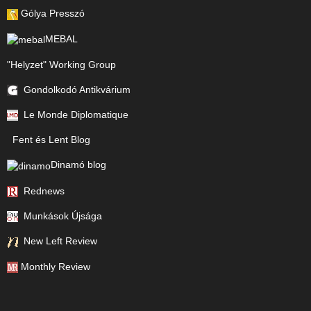
Gólya Presszó
MEBAL
"Helyzet" Working Group
Gondolkodó Antikvárium
Le Monde Diplomatique
Fent és Lent Blog
Dinamó blog
Rednews
Munkások Újsága
New Left Review
Monthly Review