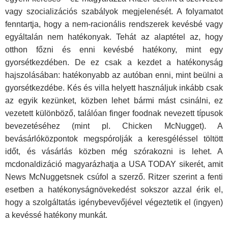
vagy szocializációs szabályok megjelenését. A folyamatot
fenntartja, hogy a nem-racionális rendszerek kevésbé vagy
egyáltalán nem hatékonyak. Tehát az alaptétel az, hogy
otthon főzni és enni kevésbé hatékony, mint egy
gyorsétkezdében. De ez csak a kezdet a hatékonyság
hajszolásában: hatékonyabb az autóban enni, mint beülni a
gyorsétkezdébe. Kés és villa helyett használjuk inkább csak
az egyik kezünket, közben lehet bármi mást csinálni, ez
vezetett különböző, találóan finger foodnak nevezett típusok
bevezetéséhez (mint pl. Chicken McNugget). A
bevásárlóközpontok megspórolják a keresgéléssel töltött
időt, és vásárlás közben még szórakozni is lehet. A
mcdonaldizáció magyarázhatja a USA TODAY sikerét, amit
News McNuggetsnek csúfol a szerző. Ritzer szerint a fenti
esetben a hatékonyságnövekedést sokszor azzal érik el,
hogy a szolgáltatás igénybevevőjével végeztetik el (ingyen)
a kevéssé hatékony munkát.