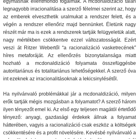
egymásnak ellentmondó fogalmak. A mcdonaldizáció talán
legnagyobb irracionalitása a szerző félelmei szerint az, hogy
az emberek elveszthetik uralmukat a rendszer felett, és a
végén a rendszer ellenőriz majd bennünket. Életünk nagy
részét már ma is ezek a rendszerek tartják felügyeletük alatt,
nagy mértékben csökkentve ezzel változatosságát. Ezért
veszi át Ritzer Webertől “a racionalizáció vasketrecének”
híres metaforáját. Az ellenőrzés bizonytalansága miatt
hozható a mcdonaldizáció folyamata összefüggésbe
autoritariánus és totalitariánus lehetőségekkel. A szerző óva
int ezeknek az irracionalitásoknak a lekicsinylésétől.
Ha nyilvánvaló problémákkal jár a mcdonaldizáció, milyen
erők tartják mégis mozgásban a folyamatot? A szerző három
ilyen tényezőt emel ki. Az első egy teljesen magától értetődő
tényező: anyagi, gazdasági érdekek állnak a folyamat
hátterében, vagyis a racionalizáció csak eszköz a költségek
csökkentésére és a profit növelésére. Kevésbé nyilvánvaló a