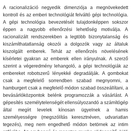
A racionalizáció negyedik dimenziója a megnövekedett
kontroll és az emberi technológiát felváltó gépi technológia.
A gépi technológia bevezetését tulajdonképpen sokszor
éppen a nagyobb ellenőrzési lehetőség motiválja. A
racionalizált rendszerekben a legtöbb bizonytalanság és
kiszámíthatatlanság okozói a dolgozók vagy az általuk
kiszolgált emberek. Tehát az ellenőrzés növelésének
kísérletei gyakran az emberek ellen irányulnak. A szerző
szerint a végeredmény lehangoló, a gépi technológiák az
embereket robotszerű lényekké degradálják. A gombokat
csak a megfelelő sorrendben szabad megnyomni, a
hamburgert csak a megfelelő módon szabad összeállítani, a
bevásárlóközpontok belénk programozzák a vásárlást. A
gépesítés személytelenségét ellensúlyozandó a számítógép
által megírt levelek kínosan ügyelnek a hamis
személyességre (megszólítás keresztnéven, udvariatlan
tegezés), meg nem engedhető módon betörnek az intim