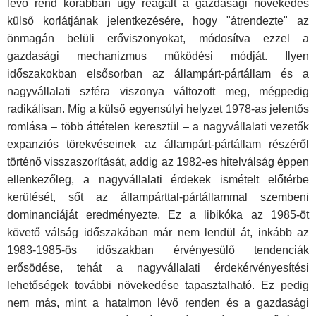
lévő rend korábban úgy reagált a gazdasági növekedés
külső korlátjának jelentkezésére, hogy "átrendezte" az
önmagán belüli erőviszonyokat, módosítva ezzel a
gazdasági mechanizmus működési módját. Ilyen
időszakokban elsősorban az állampárt-pártállam és a
nagyvállalati szféra viszonya változott meg, mégpedig
radikálisan. Míg a külső egyensúlyi helyzet 1978-as jelentős
romlása – több áttételen keresztül – a nagyvállalati vezetők
expanziós törekvéseinek az állampárt-pártállam részéről
történő visszaszorítását, addig az 1982-es hitelválság éppen
ellenkezőleg, a nagyvállalati érdekek ismételt előtérbe
kerülését, sőt az állampárttal-pártállammal szembeni
dominanciáját eredményezte. Ez a libikóka az 1985-öt
követő válság időszakában már nem lendül át, inkább az
1983-1985-ös időszakban érvényesülő tendenciák
erősödése, tehát a nagyvállalati érdekérvényesítési
lehetőségek további növekedése tapasztalható. Ez pedig
nem más, mint a hatalmon lévő renden és a gazdasági