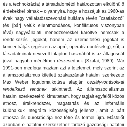
és a technokrácia) a társadalométól határozottan elkülönülő
érdekekkel bírnak – olyannyira, hogy a hozzájuk az 1960-as
évek nagy vállalatösszevonási hulláma révén "csatlakozó"
(és [bár] velük ellentmondásos, konfliktusos viszonyban
lévő) nagyvállalati menedzserekkel karöltve nemcsak a
rendelkezési jogokat, hanem az üzemeltetési jogokat is
koncentrálják (egészen az apró, operatív döntésekig), sőt, a
társadalminak nevezett tulajdon hasznából is az átlagosnál
jóval nagyobb mértékben részesednek (Szalai, 1989). Már
1991-ben megfogalmaztam azt a tételemet, mely szerint az
államszocializmus kifejlett szakaszának hatalmi szerkezete
Max Weber fogalomalkotása alapján
osztályvonásokkal
rendelkező rendnek
tekinthető. Az államszocializmus
hatalmi szerkezetéről kimutattam, hogy tagjait egyfelől közös
ethosz, értékrendszer, magatartás és az informális
különalkuk integrálta közösségiség jellemzi, amit a párt
ethosza és bürokráciája hoz létre és termel újra. Másfelől
azonban e hatalmi szerkezethez tartozó gazdasági hatalmi