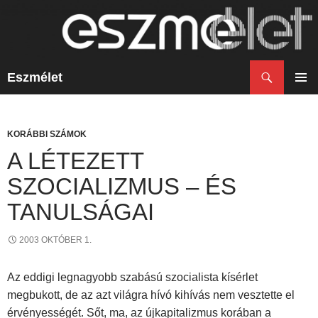
Keresés
Eszmélet
KILÉPÉS
A
ELSŐ
TARTALOMBA
MENÜ
KORÁBBI SZÁMOK
A LÉTEZETT
SZOCIALIZMUS – ÉS
TANULSÁGAI
2003 OKTÓBER 1.
Az eddigi legnagyobb szabású szocialista kísérlet
megbukott, de az azt világra hívó kihívás nem vesztette el
érvényességét. Sőt, ma, az újkapitalizmus korában a