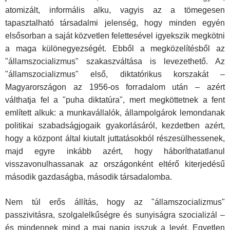
atomizált, informális alku, vagyis az a tömegesen
tapasztalható társadalmi jelenség, hogy minden egyén
elsősorban a saját közvetlen felettesével igyekszik megkötni
a maga különegyezségét. Ebből a megközelítésből az
"államszocializmus" szakaszváltása is levezethető. Az
"államszocializmus" első, diktatórikus korszakát –
Magyarországon az 1956-os forradalom után – azért
válthatja fel a "puha diktatúra", mert megköttetnek a fent
említett alkuk: a munkavállalók, állampolgárok lemondanak
politikai szabadságjogaik gyakorlásáról, kezdetben azért,
hogy a központ által kiutalt juttatásokból részesülhessenek,
majd egyre inkább azért, hogy háboríthatatlanul
visszavonulhassanak az országonként eltérő kiterjedésű
második gazdaságba, második társadalomba.
Nem túl erős állítás, hogy az "államszocializmus"
passzivitásra, szolgalelkűségre és sunyiságra szocializál –
és mindennek mind a mai napig isszuk a levét. Egyetlen