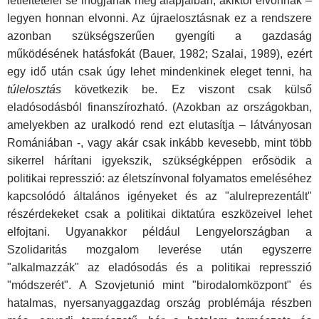
létfeltételei se inogjanak meg alapjaiban, akiktől elvonnak –
legyen honnan elvonni. Az újraelosztásnak ez a rendszere
azonban szükségszerűen gyengíti a gazdaság
működésének hatásfokát (Bauer, 1982; Szalai, 1989), ezért
egy idő után csak úgy lehet mindenkinek eleget tenni, ha
túlelosztás
következik be. Ez viszont csak külső
eladósodásból finanszírozható. (Azokban az országokban,
amelyekben az uralkodó rend ezt elutasítja – látványosan
Romániában -, vagy akár csak inkább kevesebb, mint több
sikerrel hárítani igyekszik, szükségképpen erősödik a
politikai represszió: az életszínvonal folyamatos emeléséhez
kapcsolódó általános igényeket és az "alulreprezentált"
részérdekeket csak a politikai diktatúra eszközeivel lehet
elfojtani. Ugyanakkor például Lengyelországban a
Szolidaritás mozgalom leverése után egyszerre
"alkalmazzák" az eladósodás és a politikai represszió
"módszerét". A Szovjetunió mint "birodalomközpont" és
hatalmas, nyersanyaggazdag ország problémája részben