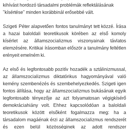
kihívást hordozó társadalmi problémák reflektálásának
"kísértése" minden korábbinál erősebbé vált.
Szigeti Péter alapvetően fontos tanulmányt tett közzé. Írása
a hazai baloldali teoretikusok körében az első komoly
kísérlet az államszocializmus viszonyainak távlatos
elemzésére. Kritikai írásomban először a tanulmány feltétlen
erényeit emelném ki.
Az első és legfontosabb pozitív hozadék a sztálinizmussal,
az államszocializmus diktatórikus hagyományával való
kemény szembenézés és szembehelyezkedés. Szigeti igen
fontos állítása, hogy az államszocializmus bukásának egyik
legfontosabb tényezője az azt folyamatosan végigkísérő
demokráciahiány volt. Ehhez kapcsolódóan a baloldali
teoretikusok között elsőként fogalmazza meg: ha a
társadalom magáénak érzi az államszocializmus rendszerét
és ezen belül közösséginek az adott rendszer