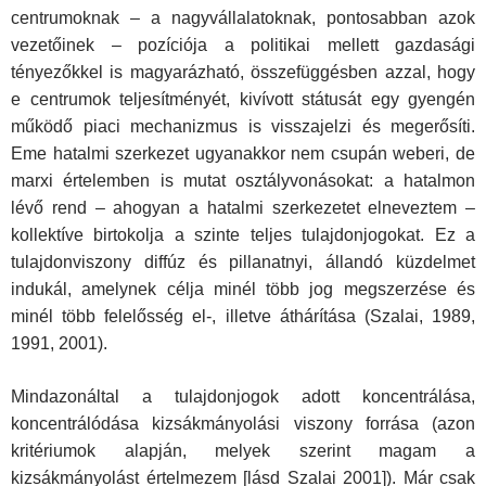
centrumoknak – a nagyvállalatoknak, pontosabban azok
vezetőinek – pozíciója a politikai mellett gazdasági
tényezőkkel is magyarázható, összefüggésben azzal, hogy
e centrumok teljesítményét, kivívott státusát egy gyengén
működő piaci mechanizmus is visszajelzi és megerősíti.
Eme hatalmi szerkezet ugyanakkor nem csupán weberi, de
marxi értelemben is mutat osztályvonásokat: a hatalmon
lévő rend – ahogyan a hatalmi szerkezetet elneveztem –
kollektíve birtokolja a szinte teljes tulajdonjogokat. Ez a
tulajdonviszony diffúz és pillanatnyi, állandó küzdelmet
indukál, amelynek célja minél több jog megszerzése és
minél több felelősség el-, illetve áthárítása (Szalai, 1989,
1991, 2001).
Mindazonáltal a tulajdonjogok adott koncentrálása,
koncentrálódása kizsákmányolási viszony forrása (azon
kritériumok alapján, melyek szerint magam a
kizsákmányolást értelmezem [lásd Szalai 2001]). Már csak