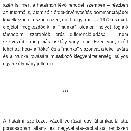
azért is, mert a hatalmon lévő renddel szemben – részben
az informális, atomizált érdekérvényesítés dominanciájából
következően, részben azért, mert nagyjából az 1970-es évek
elejétől megkezdődik a "munka" oldalon helyet foglaló
társadalmi szereplők erős differenciálódása – nem
szerveződik meg más osztály vagy rend. Ezért van, ezért
lehet az, hogy a "tőke" és a "munka" viszonyát a tőke javára
és a munka rovására mutatkozó kiegyenlítetlenség, súlyos
egyensúlyhiány jellemzi.
***
A hatalmi szerkezet vázolt vonásai egy államkapitalista,
pontosabban állam- és nagyvállalat-kapitalista rendszert