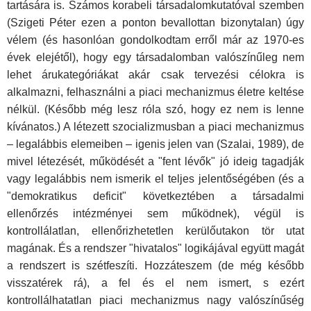
tartására is. Számos korabeli társadalomkutatóval szemben
(Szigeti Péter ezen a ponton bevallottan bizonytalan) úgy
vélem (és hasonlóan gondolkodtam erről már az 1970-es
évek elejétől), hogy egy társadalomban valószínűleg nem
lehet árukategóriákat akár csak tervezési célokra is
alkalmazni, felhasználni a piaci mechanizmus életre keltése
nélkül. (Később még lesz róla szó, hogy ez nem is lenne
kívánatos.) A létezett szocializmusban a piaci mechanizmus
– legalábbis elemeiben – igenis jelen van (Szalai, 1989), de
mivel létezését, működését a "fent lévők" jó ideig tagadják
vagy legalábbis nem ismerik el teljes jelentőségében (és a
"demokratikus deficit" következtében a társadalmi
ellenőrzés intézményei sem működnek), végül is
kontrollálatlan, ellenőrizhetetlen kerülőutakon tör utat
magának. És a rendszer "hivatalos" logikájával együtt magát
a rendszert is szétfeszíti. Hozzáteszem (de még később
visszatérek rá), a fel és el nem ismert, s ezért
kontrollálhatatlan piaci mechanizmus nagy valószínűség