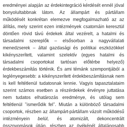
eredményei alapján az érdekintegráció kérdését ennél jóval
bonyolultabbnak látom. Az állampárt és pártállam
működését konkrétan elemezve megfogalmazható az az
állítás, mely szerint ezen intézmények csatornáin keresztül
döntően rövid távú érdekek által vezérelt, a hatalmi és
társadalmi szereplők – elsősorban a nagyvállalati
menedzserek – által gazdasági és politikai eszközökkel
kikényszerített, valamint szelektív (egyes hatalmi és
társadalmi csoportokat tartósan előtérbe helyező)
érdekbeszámítás történik. És ami témánk szempontjából a
leglényegesebb: a kikényszerített érdekbeszámításnak nem
is kell feltétlenül tudatosnak lennie. Vagyis tapasztalataim
szerint számos esetben a részérdekek érvényre juttatása
nem tudatos elhatározás eredménye, és utólag sem
feltétlenül "ismerődik fel". Miután a különböző társadalmi
csoportok, részben az állampárt-pártállam vázolt működésű
intézményein
belül,
és atomizált, dekoncentrált
össznyomások útján, részben az övékénél általánosabb