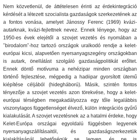
Nem közvetlenül, de áttételesen érinti az érdekintegráció
kérdését a létezett szocialista gazdaságok szerkezetének az
a fontos vonása, amelyet Jánossy Ferenc (1969) kvázi-
autarknak, kvázi-fejlettnek nevez. Ennek lényege, hogy az
1950-es évek elejétől a szovjet vezetés és nyomában a
"birodalom"-hoz tartozó országok uralkodó rendje a kelet-
európai kicsi, alapvetően nyersanyagszegény országokban
is autark, önellátást szolgáló gazdaságpolitikát erőltet.
Ennek döntő motívuma a nehézipar minden országban
történő fejlesztése, mégpedig a hadiipar gyorsított ütemű
kiépítése céljából (hidegháború). Másik, szintén fontos
tényezője a szovjet vezetés azon törekvése, hogy a kelet-
európai térségben megakadályozza egy tőle legalábbis
viszonylagos függetlenséget élvező, külön integrációs gyűrű
kialakulását. A szovjet vezetésnek az a hatalmi érdeke, hogy
Kelet-Európa országai egyoldalú függésben legyenek
nyersanyagszállításaitól, és gazdaságszerkezetük
kialakításánál lehetőségük se legyen, és ne is