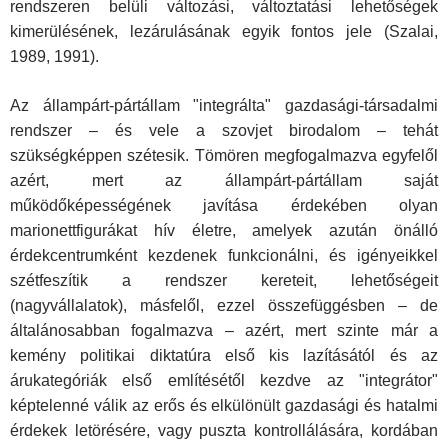
rendszeren belüli változási, változtatási lehetőségek
kimerülésének, lezárulásának egyik fontos jele (Szalai,
1989, 1991).
Az állampárt-pártállam "integrálta" gazdasági-társadalmi
rendszer – és vele a szovjet birodalom – tehát
szükségképpen szétesik. Tömören megfogalmazva egyfelől
azért, mert az állampárt-pártállam saját
működőképességének javítása érdekében olyan
marionettfigurákat hív életre, amelyek azután önálló
érdekcentrumként kezdenek funkcionálni, és igényeikkel
szétfeszítik a rendszer kereteit, lehetőségeit
(nagyvállalatok), másfelől, ezzel összefüggésben – de
általánosabban fogalmazva – azért, mert szinte már a
kemény politikai diktatúra első kis lazításától és az
árukategóriák első említésétől kezdve az "integrátor"
képtelenné válik az erős és elkülönült gazdasági és hatalmi
érdekek letörésére, vagy puszta kontrollálására, kordában