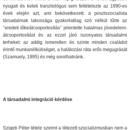
nyugati és keleti tranzitológus sem feltételezte az 1990-es
évek elején azt, ami bekövetkezett: a posztszocialista
társadalmak lakossága gyakorlatilag szó nélkül tűrte az
"eredeti tőkeátcsoportosítás" jelentette hatalmas jövedelem-
átcsoportosítást és az ezzel járó iszonyatos társadalmi
terheket: az addig ismeretlen és szinte minden családot
érintő munkanélküliséget, a halálozási ráta erős megugrását
(Szamuely, 1995) és még sorolhatnánk.
A társadalmi integráció kérdése
Szigeti Péter tétele szerint a létezett szocializmusban nem a