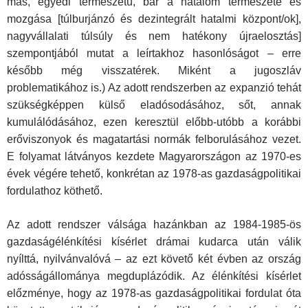
más, egyedi természetű, bár a hatalom természete és
mozgása [túlburjánzó és dezintegrált hatalmi központ/ok],
nagyvállalati túlsúly és nem hatékony újraelosztás]
szempontjából mutat a leírtakhoz hasonlóságot – erre
később még visszatérek. Miként a jugoszláv
problematikához is.) Az adott rendszerben az expanzió tehát
szükségképpen külső eladósodásához, sőt, annak
kumulálódásához, ezen keresztül előbb-utóbb a korábbi
erőviszonyok és magatartási normák felborulásához vezet.
E folyamat látványos kezdete Magyarországon az 1970-es
évek végére tehető, konkrétan az 1978-as gazdaságpolitikai
fordulathoz köthető.
Az adott rendszer válsága hazánkban az 1984-1985-ös
gazdaságélénkítési kísérlet drámai kudarca után válik
nyílttá, nyilvánvalóvá – az ezt követő két évben az ország
adósságállománya megduplázódik. Az élénkítési kísérlet
előzménye, hogy az 1978-as gazdaságpolitikai fordulat óta