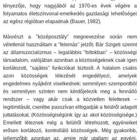
tényezője, hogy nagyjából az 1970-es évek végére a
folyamatos életszínvonal-emelkedés gazdasági lehetőségei
az egész régióban elapadnak (Bauer, 1982).
Másrészt a "középosztály" megnevezése során nem
véletlenül használtam a "felemás" jelzőt. Bár Szigeti szerint
az államszocializmus – legalábbis "foltokban" – közösségi
társadalom, valójában azonban a közösségeknek csak igen
korlátozott, "sajátos" funkciókat biztosít. A hatalom csakis
azon közösségek létezését engedélyezi, amelyek
engedelmes nyájként viselkednek: semmilyen szempontból
és semmilyen szinten nem kérdőjelezik meg a fennálló
rendszer – vagy akár csak a közvetlen felettesek –
legitimitását, cserébe passzívan elfogadják a felülről adagolt
juttatásokat. (Közösségiségünk így az akol közösségisége.)
Emellett léteznek még a felülről létrehozott, egyéneiket
erősen korlátozó, kontrolláló közösségek. Még gyakoribb,
jellemzőbb azonban az, amire már utaltam: az egyéni,