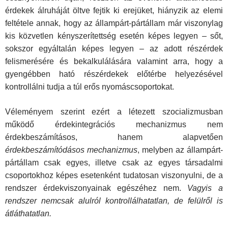
érdekek álruháját öltve fejtik ki erejüket, hiányzik az elemi
feltétele annak, hogy az állampárt-pártállam már viszonylag
kis közvetlen kényszerítettség esetén képes legyen – sőt,
sokszor egyáltalán képes legyen – az adott részérdek
felismerésére és bekalkulálására valamint arra, hogy a
gyengébben ható részérdekek előtérbe helyezésével
kontrollálni tudja a túl erős nyomáscsoportokat.
Véleményem szerint ezért a létezett szocializmusban
működő érdekintegrációs mechanizmus nem
érdekbeszámításos, hanem alapvetően
érdekbeszámítódásos
mechanizmus
, melyben az állampárt-
pártállam csak egyes, illetve csak az egyes társadalmi
csoportokhoz képes esetenként tudatosan viszonyulni, de a
rendszer érdekviszonyainak egészéhez nem.
Vagyis a
rendszer nemcsak alulról kontrollálhatatlan, de felülről is
átláthatatlan.