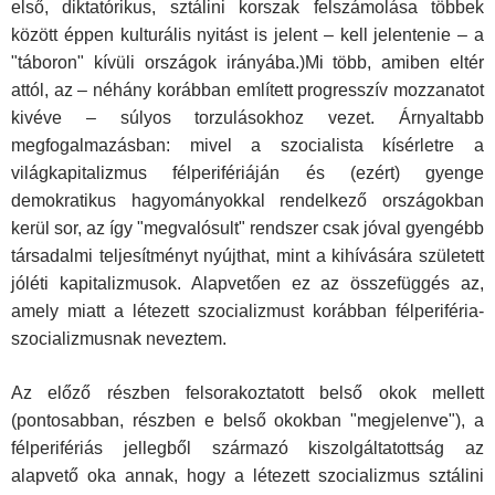
első, diktatórikus, sztálini korszak felszámolása többek
között éppen kulturális nyitást is jelent – kell jelentenie – a
"táboron" kívüli országok irányába.)Mi több, amiben eltér
attól, az – néhány korábban említett progresszív mozzanatot
kivéve – súlyos torzulásokhoz vezet. Árnyaltabb
megfogalmazásban: mivel a szocialista kísérletre a
világkapitalizmus félperifériáján és (ezért) gyenge
demokratikus hagyományokkal rendelkező országokban
kerül sor, az így "megvalósult" rendszer csak jóval gyengébb
társadalmi teljesítményt nyújthat, mint a kihívására született
jóléti kapitalizmusok. Alapvetően ez az összefüggés az,
amely miatt a létezett szocializmust korábban félperiféria-
szocializmusnak neveztem.
Az előző részben felsorakoztatott belső okok mellett
(pontosabban, részben e belső okokban "megjelenve"), a
félperifériás jellegből származó kiszolgáltatottság az
alapvető oka annak, hogy a létezett szocializmus sztálini