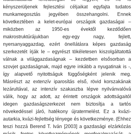
kényszerüljenek fejlesztési céljaikat egyfajta tudatos
munkamegosztás jegyében összehangolni. Ennek
következtében a kelet-európai országok gazdaságai –
miközben az 1950-es évektől kezdődően
makrostruktúrájukban egy-egy nagy, fejlett,
nyersanyaggazdag, ezért önellátásra képes gazdaság
szerkezetét írják le – egyrészt tökéletesen kiszolgáltatottá
válnak a világgazdaságnak – kezdetben elsősorban a
szovjet gazdaságnak, majd egyre inkább a nyugatinak is -,
így alapvető nyitottságuk függőségként jelenik meg.
Másrészt az extenzív iparosítás első, rövid korszakának
lezárultával, az intenzív szakaszba lépve nyilvánvalóvá
válik, hogy az adott, az érintett országok adottságaitól
idegen gazdaságszerkezet nem biztosítja a tartós
növekedéssel járó, hatékony újratermelést. Ez a kvázi-
autarkia, kvázi-fejlettség lényege és következménye. (Ehhez
teszi hozzá Berend T. Iván [2003] a gazdasági elzárkózás
másik fontos következményének megfogalmazását: a