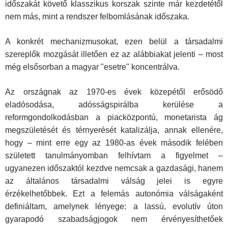
időszakát követő klasszikus korszak szinte már kezdetétől
nem más, mint a rendszer felbomlásának időszaka.
A konkrét mechanizmusokat, ezen belül a társadalmi
szereplők mozgását illetően ez az alábbiakat jelenti – most
még elsősorban a magyar "esetre" koncentrálva.
Az országnak az 1970-es évek közepétől erősödő
eladósodása, adósságspirálba kerülése a
reformgondolkodásban a piacközpontú, monetarista ág
megszületését és térnyerését katalizálja, annak ellenére,
hogy – mint erre egy az 1980-as évek második felében
született tanulmányomban felhívtam a figyelmet –
ugyanezen időszaktól kezdve nemcsak a gazdasági, hanem
az általános társadalmi válság jelei is egyre
érzékelhetőbbek. Ezt a felemás autonómia válságaként
definiáltam, amelynek lényege: a lassú, evolutív úton
gyarapodó szabadságjogok nem érvényesíthetőek