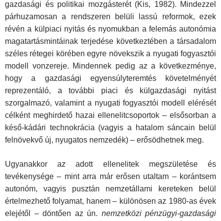
gazdasági és politikai mozgásterét (Kis, 1982). Mindezzel
párhuzamosan a rendszeren belüli lassú reformok, ezek
révén a külpiaci nyitás és nyomukban a felemás autonómia
magatartásmintáinak terjedése következtében a társadalom
széles rétegei körében egyre növekszik a nyugati fogyasztói
modell vonzereje. Mindennek pedig az a következménye,
hogy a gazdasági egyensúlyteremtés követelményét
reprezentáló, a további piaci és külgazdasági nyitást
szorgalmazó, valamint a nyugati fogyasztói modell elérését
célként meghirdető hazai ellenelitcsoportok – elsősorban a
késő-kádári technokrácia (vagyis a hatalom sáncain belül
felnövekvő új, nyugatos nemzedék) – erősödhetnek meg.
Ugyanakkor az adott ellenelitek megszületése és
tevékenysége – mint arra már erősen utaltam – korántsem
autonóm, vagyis pusztán nemzetállami kereteken belül
értelmezhető folyamat, hanem – különösen az 1980-as évek
elejétől – döntően az ún.
nemzetközi pénzügyi-gazdasági