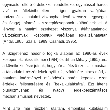
egymástól eltérő érdekekkel rendelkező, egymással harcot
vívó és áttekinthetetlen – igen gyakran valójában
horizontális – hatalmi viszonyban lévő szervezeti egységek
és (vagy) informális szereplőcsoportok különülnek el. A
lényeg: a hatalmi szerkezet viszonyai átláthatatlanok,
változékonyak, központjuk valójában lokalizálhatatlan
(Antal, 1985; Szalai, 1989; Csanádi, 1995).
A Szigetiéhez hasonló logika alapján az 1980-as évek
közepén Hankiss Elemér (1984) és Bihari Mihály (1985) arra
a következtetésre jutnak, hogy bár a létező szocializmusban
a társadalmi részérdekek nyílt kifejeződésére nincs mód, a
hatalom intézményei működésük során képesek ezen
érdekek felismerésére és "bekalkulálására". Ezt látens
pluralizmusnak és (vagy) érdekbeszámításos
mechanizmusnak nevezték.
Mint arra már részben utaltam, empirikus kutatásaim