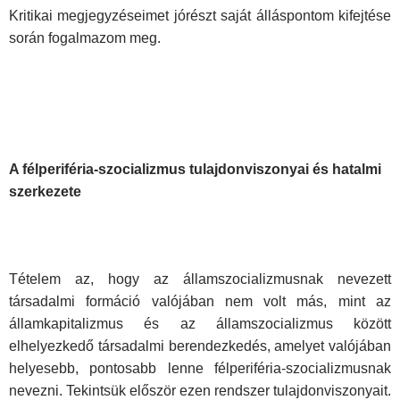
Kritikai megjegyzéseimet jórészt saját álláspontom kifejtése
során fogalmazom meg.
A félperiféria-szocializmus tulajdonviszonyai és hatalmi
szerkezete
Tételem az, hogy az államszocializmusnak nevezett
társadalmi formáció valójában nem volt más, mint az
államkapitalizmus és az államszocializmus között
elhelyezkedő társadalmi berendezkedés, amelyet valójában
helyesebb, pontosabb lenne félperiféria-szocializmusnak
nevezni. Tekintsük először ezen rendszer tulajdonviszonyait.