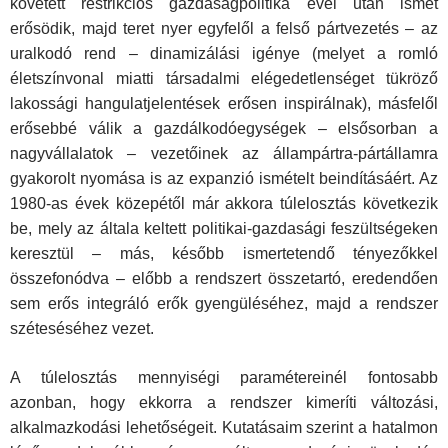
követett restrikciós gazdaságpolitika évei után ismét
erősödik, majd teret nyer egyfelől a felső pártvezetés – az
uralkodó rend – dinamizálási igénye (melyet a romló
életszínvonal miatti társadalmi elégedetlenséget tükröző
lakossági hangulatjelentések erősen inspirálnak), másfelől
erősebbé válik a gazdálkodóegységek – elsősorban a
nagyvállalatok – vezetőinek az állampártra-pártállamra
gyakorolt nyomása is az expanzió ismételt beindításáért. Az
1980-as évek közepétől már akkora túlelosztás következik
be, mely az általa keltett politikai-gazdasági feszültségeken
keresztül – más, később ismertetendő tényezőkkel
összefonódva – előbb a rendszert összetartó, eredendően
sem erős integráló erők gyengüléséhez, majd a rendszer
széteséséhez vezet.
A túlelosztás mennyiségi paramétereinél fontosabb
azonban, hogy ekkorra a rendszer kimeríti változási,
alkalmazkodási lehetőségeit. Kutatásaim szerint a hatalmon