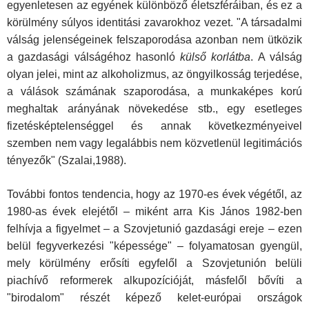
egyenletesen az egyének különböző életszféráiban, és ez a
körülmény súlyos identitási zavarokhoz vezet. "A társadalmi
válság jelenségeinek felszaporodása azonban nem ütközik
a gazdasági válságéhoz hasonló
külső korlátba
. A válság
olyan jelei, mint az alkoholizmus, az öngyilkosság terjedése,
a válások számának szaporodása, a munkaképes korú
meghaltak arányának növekedése stb., egy esetleges
fizetésképtelenséggel és annak következményeivel
szemben nem vagy legalábbis nem közvetlenül legitimációs
tényezők" (Szalai,1988).
További fontos tendencia, hogy az 1970-es évek végétől, az
1980-as évek elejétől – miként arra Kis János 1982-ben
felhívja a figyelmet – a Szovjetunió gazdasági ereje – ezen
belül fegyverkezési "képessége" – folyamatosan gyengül,
mely körülmény erősíti egyfelől a Szovjetunión belüli
piachívő reformerek alkupozícióját, másfelől bővíti a
"birodalom" részét képező kelet-európai országok