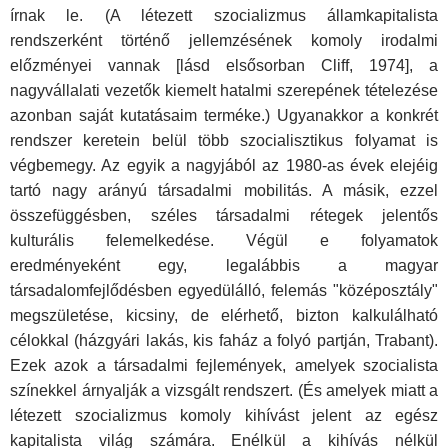
írnak le. (A létezett szocializmus államkapitalista
rendszerként történő jellemzésének komoly irodalmi
előzményei vannak [lásd elsősorban Cliff, 1974], a
nagyvállalati vezetők kiemelt hatalmi szerepének tételezése
azonban saját kutatásaim terméke.) Ugyanakkor a konkrét
rendszer keretein belül több szocialisztikus folyamat is
végbemegy. Az egyik a nagyjából az 1980-as évek elejéig
tartó nagy arányú társadalmi mobilitás. A másik, ezzel
összefüggésben, széles társadalmi rétegek jelentős
kulturális felemelkedése. Végül e folyamatok
eredményeként egy, legalábbis a magyar
társadalomfejlődésben egyedülálló, felemás "középosztály"
megszületése, kicsiny, de elérhető, bizton kalkulálható
célokkal (házgyári lakás, kis faház a folyó partján, Trabant).
Ezek azok a társadalmi fejlemények, amelyek szocialista
színekkel árnyalják a vizsgált rendszert. (És amelyek miatt a
létezett szocializmus komoly kihívást jelent az egész
kapitalista világ számára. Enélkül a kihívás nélkül