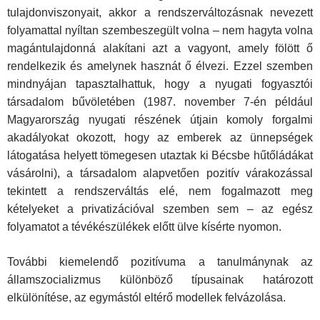
tulajdonviszonyait, akkor a rendszerváltozásnak nevezett
folyamattal nyíltan szembeszegült volna – nem hagyta volna
magántulajdonná alakítani azt a vagyont, amely fölött ő
rendelkezik és amelynek hasznát ő élvezi. Ezzel szemben
mindnyájan tapasztalhattuk, hogy a nyugati fogyasztói
társadalom bűvöletében (1987. november 7-én például
Magyarország nyugati részének útjain komoly forgalmi
akadályokat okozott, hogy az emberek az ünnepségek
látogatása helyett tömegesen utaztak ki Bécsbe hűtőládákat
vásárolni), a társadalom alapvetően pozitív várakozással
tekintett a rendszerváltás elé, nem fogalmazott meg
kételyeket a privatizációval szemben sem – az egész
folyamatot a tévékészülékek előtt ülve kísérte nyomon.
További kiemelendő pozitívuma a tanulmánynak az
államszocializmus különböző típusainak határozott
elkülönítése, az egymástól eltérő modellek felvázolása.