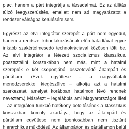
piac, hanem a párt integrálja a társadalmat. Ez az állítás
túlzó leegyszerűsítés, emellett nem ad magyarázatot a
rendszer válságba kerülésére sem.
Egyrészt az elvi integrátor szerepét a párt nem egyedül,
hanem a rendszer kibontakozásának előrehaladtával egyre
inkább szakértelmesedő technokráciával közösen tölti be.
Az elvi integrátor a létezett szocializmus klasszikus,
posztsztálini korszakában nem más, mint a hatalmi
szereplők e két csoportjából összetevődő állampárt és
pártállam. (Ezek együttese – a nagyvállalati
menedzserekkel kiegészülve – alkotja azt a hatalmi
szerkezetet, amelyet korábban hatalmon lévő rendnek
neveztem.) Másrészt – legalábbis ami Magyarországot illeti
– az integrátori funkció hatékony betöltésének a klasszikus
korszakban komoly akadálya, hogy az állampárt és
pártállam együttese nem (pontosabban nem tisztán)
hierarchikus működésű. Az állampárton és pártállamon belül