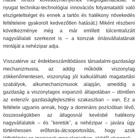
nyugat technikai-technológiai innovációs folyamataitól való
elszigeteltséget és ennek a tartós és hatékony növekedés
feltételeire gyakorolt kedvezőtlen hatását.) Miként részbeni
következménye még a már említett túlcentralizált
nagyvállalati szerkezet is – a korszak óriásvállalatának
mintáját a nehézipar adja.
Visszatérve az érdekbeszámítódásos társadalmi-gazdasági
mechanizmusra, az addig működik viszonylag
zökkenőmentesen, viszonylag jól kalkulálható magatartási
szabályok, alkumechanizmusok alapján, ameddig a
gazdaság a viszonylagos expanzió állapotában – döntően
az extenzív gazdaságfejlesztési szakaszban – van. Ez a
feltétele ugyanis annak, hogy a domináns pozícióban lévő,
összességükben az átlagosnál kevésbé hatékony
nagyvállalatok – és "keretük", a nehézipar – javára úgy
történhessen erőforrás-átcsoportosítás, hogy azok