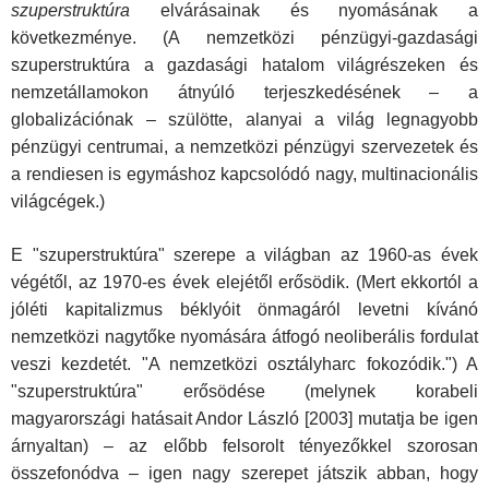
szuperstruktúra
elvárásainak és nyomásának a
következménye. (A nemzetközi pénzügyi-gazdasági
szuperstruktúra a gazdasági hatalom világrészeken és
nemzetállamokon átnyúló terjeszkedésének – a
globalizációnak – szülötte, alanyai a világ legnagyobb
pénzügyi centrumai, a nemzetközi pénzügyi szervezetek és
a rendiesen is egymáshoz kapcsolódó nagy, multinacionális
világcégek.)
E "szuperstruktúra" szerepe a világban az 1960-as évek
végétől, az 1970-es évek elejétől erősödik. (Mert ekkortól a
jóléti kapitalizmus béklyóit önmagáról levetni kívánó
nemzetközi nagytőke nyomására átfogó neoliberális fordulat
veszi kezdetét. "A nemzetközi osztályharc fokozódik.") A
"szuperstruktúra" erősödése (melynek korabeli
magyarországi hatásait Andor László [2003] mutatja be igen
árnyaltan) – az előbb felsorolt tényezőkkel szorosan
összefonódva – igen nagy szerepet játszik abban, hogy