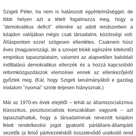
Szigeti Péter, ha nem is határozott egyértelműséggel, de
több helyen azt a tételt fogalmazza meg, hogy a
"demokratikus deficit" ellenére az adott rendszerben a
tulajdon valójában mégis csak társadalmi, közösségi volt.
Álláspontom ezzel szögesen ellentétes. Csaknem húsz
éves (magyarországi, de a szovjet blokk egészére kitekintő)
empirikus tapasztalataim, valamint az alapvetően baloldali
indíttatású demokratikus ellenzék és a hozzá kapcsolódó
reformközgazdászok elemzései ennek az ellenkezőjéről
győztek meg. (Kár, hogy Szigeti tanulmányából e gazdag
irodalom "nyomai" szinte teljesen hiányoznak.)
Már az 1970-es évek elejétől – tehát az államszocializmus
klasszikus, posztszocialista korszakában vagyunk – azt
tapasztalhattuk, hogy a társadalminak nevezett tulajdon
felett rendelkezési jogot gyakorló pártállami-állampárti
vezetők (a felső pártvezetésből összetevődő uralkodó rend