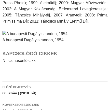
Press Photo); 1999: életműdíj; 2000: Magyar Művészetért;
2002: A Magyar Köztársasági Érdemrend Lovagkeresztje;
2005: Táncsics Mihály-díj, 2007: Aranytoll; 2008: Prima
Primissima Díj; 2011: Táncsics Mihály Életmű Díj.
A budapesti Dagály strandon, 1954
KAPCSOLÓDÓ CIKKEK
Nincs hasonló cikk.
Bejegyzés
ELŐZŐ BEJEGYZÉS
navigáció
88. szám | (2010 Tél)
KÖVETKEZŐ BEJEGYZÉS