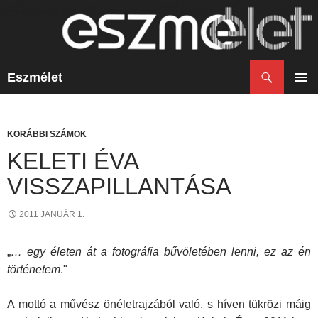
Keresés
Eszmélet
KILÉPÉS
A
ELSŐ
TARTALOMBA
MENÜ
KORÁBBI SZÁMOK
KELETI ÉVA
VISSZAPILLANTÁSA
2011 JANUÁR 1.
„
… egy életen át a fotográfia bűvöletében lenni, ez az én
történetem
."
A mottó a művész önéletrajzából való, s híven tükrözi máig