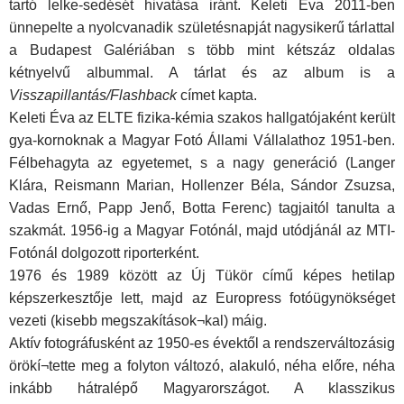
tartó lelke-sedését hivatása iránt. Keleti Éva 2011-ben
ünnepelte a nyolcvanadik születésnapját nagysikerű tárlattal
a Budapest Galériában s több mint kétszáz oldalas
kétnyelvű albummal. A tárlat és az album is a
Visszapillantás/Flashback
címet kapta.
Keleti Éva az ELTE fizika-kémia szakos hallgatójaként került
gya-kornoknak a Magyar Fotó Állami Vállalathoz 1951-ben.
Félbehagyta az egyetemet, s a nagy generáció (Langer
Klára, Reismann Marian, Hollenzer Béla, Sándor Zsuzsa,
Vadas Ernő, Papp Jenő, Botta Ferenc) tagjaitól tanulta a
szakmát. 1956-ig a Magyar Fotónál, majd utódjánál az MTI-
Fotónál dolgozott riporterként.
1976 és 1989 között az Új Tükör című képes hetilap
képszerkesztője lett, majd az Europress fotóügynökséget
vezeti (kisebb megszakítások¬kal) máig.
Aktív fotográfusként az 1950-es évektől a rendszerváltozásig
örökí¬tette meg a folyton változó, alakuló, néha előre, néha
inkább hátralépő Magyarországot. A klasszikus