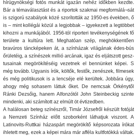
hírügynökségi fotós munkát igazán nehéz időkben kezdte.
Bár a témaválasztást és a riportok szakmai megformálá¬sát
is szigorú szabályok közé szorították az 1950-es években, ő
is – mint kollégái közül a legjobbak – igyekezett a legtöbbet
kihozni a munkájából. 1956-tól riporteri tevékenységének fő
területe a kultúra lett. Meghatóan szép, meghökkentően
bravúros táncképeken át, a színházak világának édes-bús
őrületéig, a színészek millió arcának, igaz és eljátszott gesz-
tusainak megörökítéséig vezetnek el bennünket képei. S
még tovább. Ugyanis írók, költők, festők, zenészek, filmesek
és még politikusok is a lencséje elé kerültek. Jobbára úgy,
ahogy még sohasem láttuk őket. De nemcsak Örkénytől
Ránki Dezsőig, hanem Alfonzótól John Steinbeckig szinte
mindenki, aki számított az elmúlt öt évtizedben.
A halálosan beteg színészről, Timár Józsefről készült fotóját
a Nemzeti Színház előtt szoborként láthatjuk viszont. A
Latinovits-Ruttkai házaspárt megörökítő képsorozata írókat
ihletett meg, ezek a képei mára már afféla kultfotókká váltak.