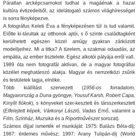
Páratlan arcképcsarnokot tudhat a magáénak a hazai
kultúra évtizedeiből, az idelátogató számos világhírességet
is sorra fényképezve.
A fotográfus Keleti Éva a fényképezésen túl is tud valamit.
Előtte ki-tárultak az otthonok ajtói, s ő szinte családtagként
kerülhetett egészen közel amúgy gyakran zárkózott
modelljeihez. Mi a titka? A türelem, a szakmai odaadás, az
empátia, az ember tisztelete. Egész alkotói pályája erről vall.
1989 óta nem fotografál aktívan, de a magyar fotográfiai
közélet meghatározó alakja. Magyar és nemzetközi zsűrik
és testületek tagja, elnöke.
Több kiállítást szervezett (
1956-os forradalom,
Magyarország a Duna gyöngye, Yousuf Karsh, Robert Capa,
Kinyílt fiókok
), s könyveket szer-kesztett és társszerkesztett
(
Elfelejtett képek, Várkonyi László, Vadas Ernő
, valamint a
Film, Színház, Muzsika
és a
Riportművészet
sorozat).
Számos díjjal ismerték el munkáját: 1975: Balázs Béla-díj;
1987: érdemes művész; 1997: Arany Tulipán-díj (World