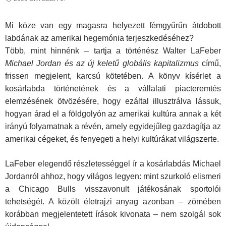
Mi köze van egy magasra helyezett fémgyűrűn átdobott
labdának az amerikai hegemónia terjeszkedéséhez?
Több, mint hinnénk – tartja a történész Walter LaFeber
Michael Jordan és az új keletű globális kapitalizmus
című,
frissen megjelent, karcsú kötetében. A könyv kísérlet a
kosárlabda történetének és a vállalati piacteremtés
elemzésének ötvözésére, hogy ezáltal illusztrálva lássuk,
hogyan árad el a földgolyón az amerikai kultúra annak a két
irányú folyamatnak a révén, amely egyidejűleg gazdagítja az
amerikai cégeket, és fenyegeti a helyi kultúrákat világszerte.
LaFeber elegendő részletességgel ír a kosárlabdás Michael
Jordanról ahhoz, hogy világos legyen: mint szurkoló elismeri
a Chicago Bulls visszavonult játékosának sportolói
tehetségét. A közölt életrajzi anyag azonban – zömében
korábban megjelentetett írások kivonata – nem szolgál sok