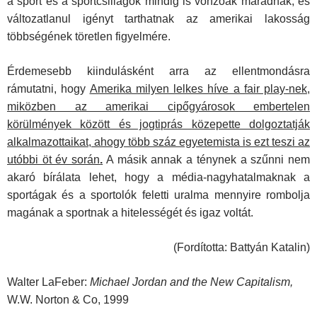
a sport és a sportcsillagok mindig is vonzóak maradnak, és
változatlanul igényt tarthatnak az amerikai lakosság
többségének töretlen figyelmére.
Érdemesebb kiindulásként arra az ellentmondásra
rámutatni, hogy
Amerika milyen lelkes híve a fair play-nek,
miközben az amerikai cipőgyárosok embertelen
körülmények között és jogtiprás közepette dolgoztatják
alkalmazottaikat, ahogy több száz egyetemista is ezt teszi az
utóbbi öt év során
.
A másik annak a ténynek a szűnni nem
akaró bírálata lehet, hogy a média-nagyhatalmaknak a
sportágak és a sportolók feletti uralma mennyire rombolja
magának a sportnak a hitelességét és igaz voltát.
(Fordította: Battyán Katalin)
Walter LaFeber:
Michael Jordan and the New Capitalism,
W.W. Norton & Co, 1999