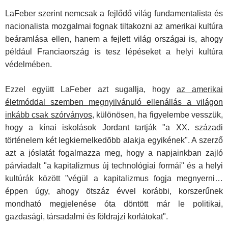
LaFeber szerint nemcsak a fejlődő világ fundamentalista és
nacionalista mozgalmai fognak tiltakozni az amerikai kultúra
beáramlása ellen, hanem a fejlett világ országai is, ahogy
például Franciaország is tesz lépéseket a helyi kultúra
védelmében.
Ezzel együtt LaFeber azt sugallja, hogy
az amerikai
életmóddal szemben megnyilvánuló ellenállás a világon
inkább csak szórványos
, különösen, ha figyelembe vesszük,
hogy a kínai iskolások Jordant tartják "a XX. századi
történelem két legkiemelkedõbb alakja egyikének". A szerző
azt a jóslatát fogalmazza meg, hogy a napjainkban zajló
párviadalt "a kapitalizmus új technológiai formái" és a helyi
kultúrák között "végül a kapitalizmus fogja megnyerni…
éppen úgy, ahogy ötszáz évvel korábbi, korszerűnek
mondható megjelenése óta döntött már le politikai,
gazdasági, társadalmi és földrajzi korlátokat".