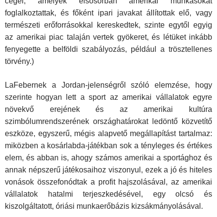
cégei, amelyek elsősorban amerikai munkásokat
foglalkoztattak, és főként ipari javakat állítottak elő, vagy
természeti erőforrásokkal kereskedtek, szinte egytől egyig
az amerikai piac talaján vertek gyökeret, és létüket inkább
fenyegette a belföldi szabályozás, például a trösztellenes
törvény.)
LaFebernek a Jordan-jelenségről szóló elemzése, hogy
szerinte hogyan lett a sport az amerikai vállalatok egyre
növekvő erejének és az amerikai kultúra
szimbólumrendszerének országhatárokat ledöntő közvetítő
eszköze, egyszerű, mégis alapvető megállapítást tartalmaz:
miközben a kosárlabda-játékban sok a tényleges és értékes
elem, és abban is, ahogy számos amerikai a sportághoz és
annak népszerű játékosaihoz viszonyul, ezek a jó és hiteles
vonások összefonódtak a profit hajszolásával, az amerikai
vállalatok hatalmi terjeszkedésével, egy olcsó és
kiszolgáltatott, óriási munkaerőbázis kizsákmányolásával.