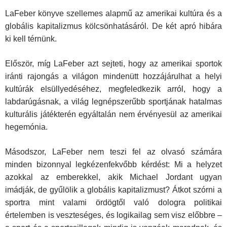
LaFeber könyve szellemes alapmű az amerikai kultúra és a
globális kapitalizmus kölcsönhatásáról. De két apró hibára
ki kell térnünk.
Először, míg LaFeber azt sejteti, hogy az amerikai sportok
iránti rajongás a világon mindenütt hozzájárulhat a helyi
kultúrák elsüllyedéséhez, megfeledkezik arról, hogy a
labdarúgásnak, a világ legnépszerűbb sportjának hatalmas
kulturális játékterén egyáltalán nem érvényesül az amerikai
hegemónia.
Másodszor, LaFeber nem teszi fel az olvasó számára
minden bizonnyal legkézenfekvőbb kérdést: Mi a helyzet
azokkal az emberekkel, akik Michael Jordant ugyan
imádják, de gyűlölik a globális kapitalizmust? Átkot szórni a
sportra mint valami ördögtől való dologra politikai
értelemben is veszteséges, és logikailag sem visz előbbre –