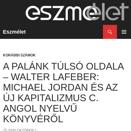
Keresés
Eszmélet
KILÉPÉS
A
ELSŐ
TARTALOMBA
MENÜ
KORÁBBI SZÁMOK
A PALÁNK TÚLSÓ OLDALA
– WALTER LAFEBER:
MICHAEL JORDAN ÉS AZ
ÚJ KAPITALIZMUS C.
ANGOL NYELVŰ
KÖNYVÉRŐL
2000 OKTÓBER 1.