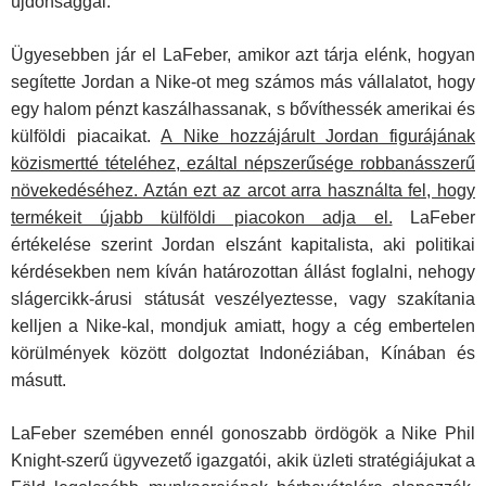
újdonsággal.
Ügyesebben jár el LaFeber, amikor azt tárja elénk, hogyan
segítette Jordan a Nike-ot meg számos más vállalatot, hogy
egy halom pénzt kaszálhassanak, s bővíthessék amerikai és
külföldi piacaikat.
A Nike hozzájárult Jordan figurájának
közismertté tételéhez, ezáltal népszerűsége robbanásszerű
növekedéséhez. Aztán ezt az arcot arra használta fel, hogy
termékeit újabb külföldi piacokon adja el.
LaFeber
értékelése szerint Jordan elszánt kapitalista, aki politikai
kérdésekben nem kíván határozottan állást foglalni, nehogy
slágercikk-árusi státusát veszélyeztesse, vagy szakítania
kelljen a Nike-kal, mondjuk amiatt, hogy a cég embertelen
körülmények között dolgoztat Indonéziában, Kínában és
másutt.
LaFeber szemében ennél gonoszabb ördögök a Nike Phil
Knight-szerű ügyvezető igazgatói, akik üzleti stratégiájukat a