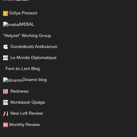
Gólya Presszó
MEBAL
"Helyzet" Working Group
Gondolkodó Antikvárium
Le Monde Diplomatique
Fent és Lent Blog
Dinamó blog
Rednews
Munkások Újsága
New Left Review
Monthly Review