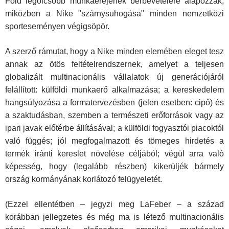
Föld legolcsóbb munkaerejének bérbevételére alapozzák,
miközben a Nike "szárnysuhogása" minden nemzetközi
sporteseményen végigsöpör.
A szerző rámutat, hogy a Nike minden elemében eleget tesz
annak az ötös feltételrendszernek, amelyet a teljesen
globalizált multinacionális vállalatok új generációjáról
felállított: külföldi munkaerő alkalmazása; a kereskedelem
hangsúlyozása a formatervezésben (jelen esetben: cipő) és
a szaktudásban, szemben a természeti erőforrások vagy az
ipari javak előtérbe állításával; a külföldi fogyasztói piacoktól
való függés; jól megfogalmazott és tömeges hirdetés a
termék iránti kereslet növelése céljából; végül arra való
képesség, hogy (legalább részben) kikerüljék bármely
ország kormányának korlátozó felügyeletét.
(Ezzel ellentétben – jegyzi meg LaFeber – a század
korábban jellegzetes és még ma is létező multinacionális