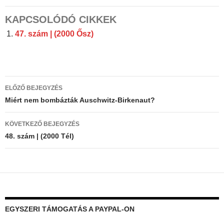
KAPCSOLÓDÓ CIKKEK
47. szám | (2000 Ősz)
Bejegyzés
ELŐZŐ BEJEGYZÉS
navigáció
Miért nem bombázták Auschwitz-Birkenaut?
KÖVETKEZŐ BEJEGYZÉS
48. szám | (2000 Tél)
EGYSZERI TÁMOGATÁS A PAYPAL-ON