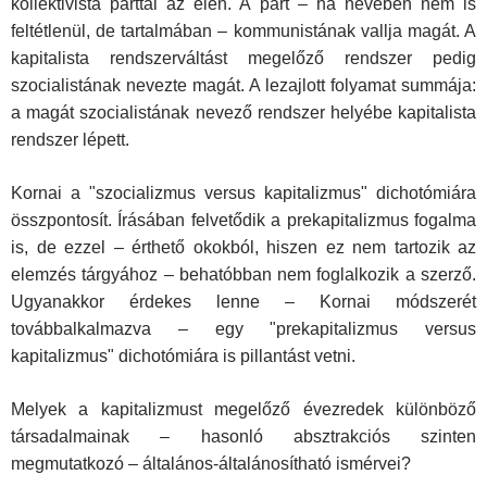
kollektivista párttal az élén. A párt – ha nevében nem is
feltétlenül, de tartalmában – kommunistának vallja magát. A
kapitalista rendszerváltást megelőző rendszer pedig
szocialistának nevezte magát. A lezajlott folyamat summája:
a magát szocialistának nevező rendszer helyébe kapitalista
rendszer lépett.
Kornai a "szocializmus versus kapitalizmus" dichotómiára
összpontosít. Írásában felvetődik a prekapitalizmus fogalma
is, de ezzel – érthető okokból, hiszen ez nem tartozik az
elemzés tárgyához – behatóbban nem foglalkozik a szerző.
Ugyanakkor érdekes lenne – Kornai módszerét
továbbalkalmazva – egy "prekapitalizmus versus
kapitalizmus" dichotómiára is pillantást vetni.
Melyek a kapitalizmust megelőző évezredek különböző
társadalmainak – hasonló absztrakciós szinten
megmutatkozó – általános-általánosítható ismérvei?