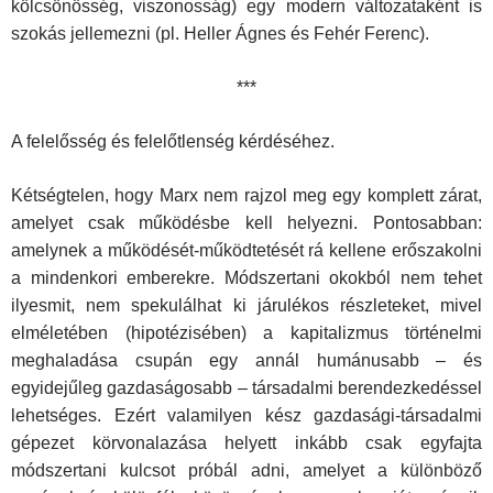
kölcsönösség, viszonosság) egy modern változataként is
szokás jellemezni (pl. Heller Ágnes és Fehér Ferenc).
***
A felelősség és felelőtlenség kérdéséhez.
Kétségtelen, hogy Marx nem rajzol meg egy komplett zárat,
amelyet csak működésbe kell helyezni. Pontosabban:
amelynek a működését-működtetését rá kellene erőszakolni
a mindenkori emberekre. Módszertani okokból nem tehet
ilyesmit, nem spekulálhat ki járulékos részleteket, mivel
elméletében (hipotézisében) a kapitalizmus történelmi
meghaladása csupán egy annál humánusabb – és
egyidejűleg gazdaságosabb – társadalmi berendezkedéssel
lehetséges. Ezért valamilyen kész gazdasági-társadalmi
gépezet körvonalazása helyett inkább csak egyfajta
módszertani kulcsot próbál adni, amelyet a különböző