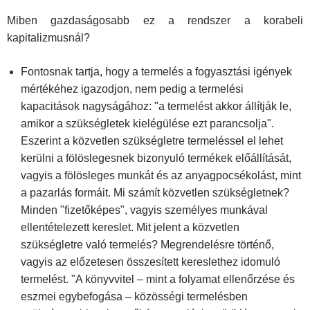
Miben gazdaságosabb ez a rendszer a korabeli
kapitalizmusnál?
Fontosnak tartja, hogy a termelés a fogyasztási igények
mértékéhez igazodjon, nem pedig a termelési
kapacitások nagyságához: "a termelést akkor állítják le,
amikor a szükségletek kielégülése ezt parancsolja".
Eszerint a közvetlen szükségletre termeléssel el lehet
kerülni a fölöslegesnek bizonyuló termékek előállítását,
vagyis a fölösleges munkát és az anyagpocsékolást, mint
a pazarlás formáit. Mi számít közvetlen szükségletnek?
Minden "fizetőképes", vagyis személyes munkával
ellentételezett kereslet. Mit jelent a közvetlen
szükségletre való termelés? Megrendelésre történő,
vagyis az előzetesen összesített kereslethez idomuló
termelést. "A könyvvitel – mint a folyamat ellenőrzése és
eszmei egybefogása – közösségi termelésben