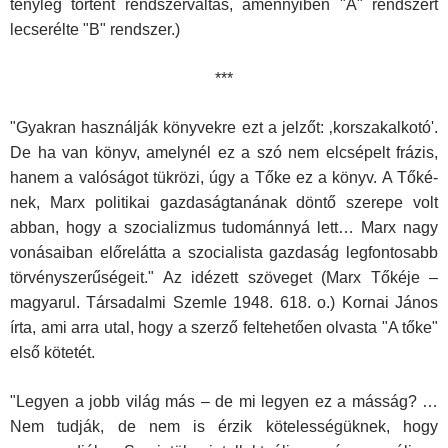
tényleg történt rendszerváltás, amennyiben "A" rendszert
lecserélte "B" rendszer.)
***
"Gyakran használják könyvekre ezt a jelzőt: ‚korszakalkotó'.
De ha van könyv, amelynél ez a szó nem elcsépelt frázis,
hanem a valóságot tükrözi, úgy a Tőke ez a könyv. A Tőké-
nek, Marx politikai gazdaságtanának döntő szerepe volt
abban, hogy a szocializmus tudománnyá lett… Marx nagy
vonásaiban előrelátta a szocialista gazdaság legfontosabb
törvényszerűségeit." Az idézett szöveget (Marx Tőkéje –
magyarul. Társadalmi Szemle 1948. 618. o.) Kornai János
írta, ami arra utal, hogy a szerző feltehetően olvasta "A tőke"
első kötetét.
"Legyen a jobb világ más – de mi legyen ez a másság? …
Nem tudják, de nem is érzik kötelességüknek, hogy