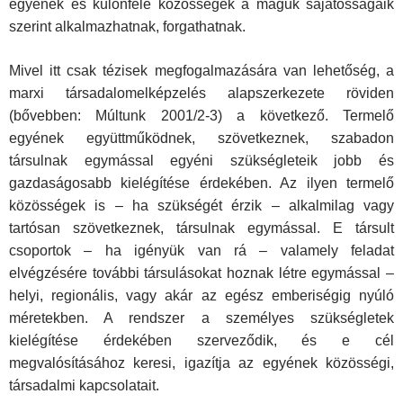
egyének és különféle közösségek a maguk sajátosságaik
szerint alkalmazhatnak, forgathatnak.
Mivel itt csak tézisek megfogalmazására van lehetőség, a
marxi társadalomelképzelés alapszerkezete röviden
(bővebben: Múltunk 2001/2-3) a következő. Termelő
egyének együttműködnek, szövetkeznek, szabadon
társulnak egymással egyéni szükségleteik jobb és
gazdaságosabb kielégítése érdekében. Az ilyen termelő
közösségek is – ha szükségét érzik – alkalmilag vagy
tartósan szövetkeznek, társulnak egymással. E társult
csoportok – ha igényük van rá – valamely feladat
elvégzésére további társulásokat hoznak létre egymással –
helyi, regionális, vagy akár az egész emberiségig nyúló
méretekben. A rendszer a személyes szükségletek
kielégítése érdekében szerveződik, és e cél
megvalósításához keresi, igazítja az egyének közösségi,
társadalmi kapcsolatait.