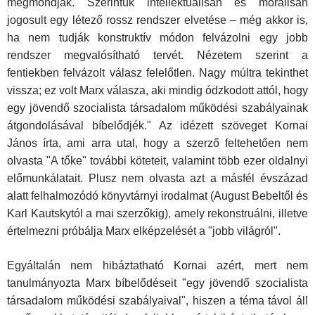
megmondják. Szerintük intellektuálisan és morálisan
jogosult egy létező rossz rendszer elvetése – még akkor is,
ha nem tudják konstruktív módon felvázolni egy jobb
rendszer megvalósítható tervét. Nézetem szerint a
fentiekben felvázolt válasz felelőtlen. Nagy múltra tekinthet
vissza; ez volt Marx válasza, aki mindig ódzkodott attól, hogy
egy jövendő szocialista társadalom működési szabályainak
átgondolásával bíbelődjék." Az idézett szöveget Kornai
János írta, ami arra utal, hogy a szerző feltehetően nem
olvasta "A tőke" további köteteit, valamint több ezer oldalnyi
előmunkálatait. Plusz nem olvasta azt a másfél évszázad
alatt felhalmozódó könyvtárnyi irodalmat (August Bebeltől és
Karl Kautskytól a mai szerzőkig), amely rekonstruálni, illetve
értelmezni próbálja Marx elképzelését a "jobb világról".
Egyáltalán nem hibáztatható Kornai azért, mert nem
tanulmányozta Marx bíbelődéseit "egy jövendő szocialista
társadalom működési szabályaival", hiszen a téma távol áll