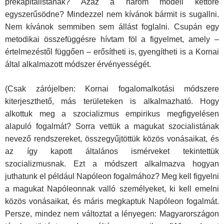
prekapitalistának? Azaz a három modell kettőre
egyszerűsödne? Mindezzel nem kívánok bármit is sugallni.
Nem kívánok semmiben sem állást foglalni. Csupán egy
metodikai összefüggésre hívtam föl a figyelmet, amely –
értelmezéstől függően – erősítheti is, gyengítheti is a Kornai
által alkalmazott módszer érvényességét.
(Csak zárójelben: Kornai fogalomalkotási módszere
kiterjeszthető, más területeken is alkalmazható. Hogy
alkottuk meg a szocializmus empirikus megfigyelésen
alapuló fogalmát? Sorra vettük a magukat szocialistának
nevező rendszereket, összegyűjtöttük közös vonásaikat, és
az így kapott általános ismérveket tekintettük
szocializmusnak. Ezt a módszert alkalmazva hogyan
juthatunk el például Napóleon fogalmához? Meg kell figyelni
a magukat Napóleonnak valló személyeket, ki kell emelni
közös vonásaikat, és máris megkaptuk Napóleon fogalmát.
Persze, mindez nem változtat a lényegen: Magyarországon