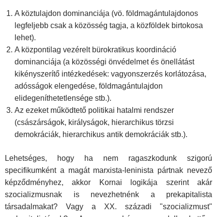
A köztulajdon dominanciája (vö. földmagántulajdonos
legfeljebb csak a közösség tagja, a közföldek birtokosa
lehet).
A központilag vezérelt bürokratikus koordináció
dominanciája (a közösségi önvédelmet és önellátást
kikényszerítő intézkedések: vagyonszerzés korlátozása,
adósságok elengedése, földmagántulajdon
elidegeníthetetlensége stb.).
Az ezeket működtető politikai hatalmi rendszer
(császárságok, királyságok, hierarchikus törzsi
demokráciák, hierarchikus antik demokráciák stb.).
Lehetséges, hogy ha nem ragaszkodunk szigorú
specifikumként a magát marxista-leninista pártnak nevező
képződményhez, akkor Kornai logikája szerint akár
szocializmusnak is nevezhetnénk a prekapitalista
társadalmakat? Vagy a XX. századi "szocializmust"