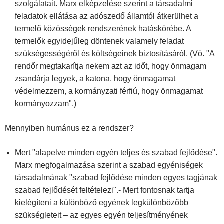
szolgálatait. Marx elképzelése szerint a társadalmi
feladatok ellátása az adószedő államtól átkerülhet a
termelő közösségek rendszerének hatáskörébe. A
termelők egyidejűleg döntenek valamely feladat
szükségességéről és költségeinek biztosításáról. (Vö. "A
rendőr megtakarítja nekem azt az időt, hogy önmagam
zsandárja legyek, a katona, hogy önmagamat
védelmezzem, a kormányzati férfiú, hogy önmagamat
kormányozzam".)
Mennyiben humánus ez a rendszer?
Mert "alapelve minden egyén teljes és szabad fejlődése".
Marx megfogalmazása szerint a szabad egyéniségek
társadalmának "szabad fejlődése minden egyes tagjának
szabad fejlődését feltételezi".- Mert fontosnak tartja
kielégíteni a különböző egyének legkülönbözőbb
szükségleteit – az egyes egyén teljesítményének