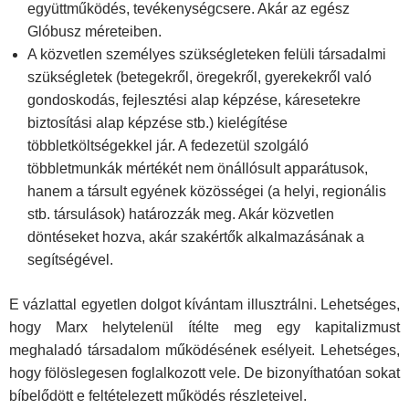
együttműködés, tevékenységcsere. Akár az egész
Glóbusz méreteiben.
A közvetlen személyes szükségleteken felüli társadalmi
szükségletek (betegekről, öregekről, gyerekekről való
gondoskodás, fejlesztési alap képzése, káresetekre
biztosítási alap képzése stb.) kielégítése
többletköltségekkel jár. A fedezetül szolgáló
többletmunkák mértékét nem önállósult apparátusok,
hanem a társult egyének közösségei (a helyi, regionális
stb. társulások) határozzák meg. Akár közvetlen
döntéseket hozva, akár szakértők alkalmazásának a
segítségével.
E vázlattal egyetlen dolgot kívántam illusztrálni. Lehetséges,
hogy Marx helytelenül ítélte meg egy kapitalizmust
meghaladó társadalom működésének esélyeit. Lehetséges,
hogy fölöslegesen foglalkozott vele. De bizonyíthatóan sokat
bíbelődött e feltételezett működés részleteivel.