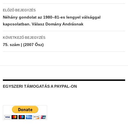
Bejegyzés
ELŐZŐ BEJEGYZÉS
navigáció
Néhány gondolat az 1980–81-es lengyel válsággal
kapcsolatban. Válasz Domány Andrásnak
KÖVETKEZŐ BEJEGYZÉS
75. szám | (2007 Ősz)
EGYSZERI TÁMOGATÁS A PAYPAL-ON