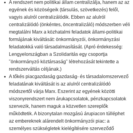
A rendszert nem politikai állam centralizálja, hanem az az
egyének és közöségeik (társulás, szövetkezés) felől,
vagyis alulról centralizálódik. Ebben az alulról
centralizálódó (önkéntes, öncentralizáló) módszerben véli
megtalálni Marx a közhatalmi feladatok állami-politikai
formájának kiváltását: önkormányzói, önkormányzási
feladatokká való társadalmasítását. (Apró érdekesség:
Lengyelországban a Szolidaritás egy csoportja
"önkormányzó köztársaság" létrehozását tekintette a
rendszerváltás céljának.)
A tőkés piacgazdaság gazdaság- és társadalomszervező
feladatának kiváltását is az alulról centralizálódó
módszertől várja Marx. Eszerint az egyének közötti
viszonyrendszert nem árukapcsolatok, pénzkapcsolatok
szervezik, hanem maguk a közvetlen szereplők
működtetik. A bizonytalan mozgású árupiacon túlléphet
az embereknek alárendelt önkormányzói piac: a
személyes szükségletek kielégítésére szerveződő