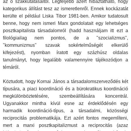
az ő szakkutatásaitól. Legfeljebb azért hibáztatható, hogy
kategorikus állítást tesz az ismeretlenről. Ennek kockázatát
kerülte el például Liska Tibor 1981-ben. Amikor tudatosult
benne, hogy nem ismeri Marx gondolatait egy lehetséges
posztkapitalista társadalomról (hadd használjam itt ezt a
filológiailag nem pontos, de a "szocializmus",
"kommunizmus" szavak sokértelműségét elkerülő
kifejezést), nyomban íratott egy százhúsz oldalas
tanulmányt, hogy legalább valamennyire tájékozódjon a
témáról.
Köztudott, hogy Kornai János a társadalomszerveződés két
típusára, a piaci koordináció és a bürokratikus koordináció
megkülönböztetésére, szembeállítására koncentrál.
Ugyanakkor mintha kívül esne az érdeklődésén egy
harmadik koordináció-típus, a társadalmi, közösségi
reciprocitás problematikája. Ezt azért fontos megemlíteni,
mert a marxi posztkapitalizmust a reciprocitás (azaz