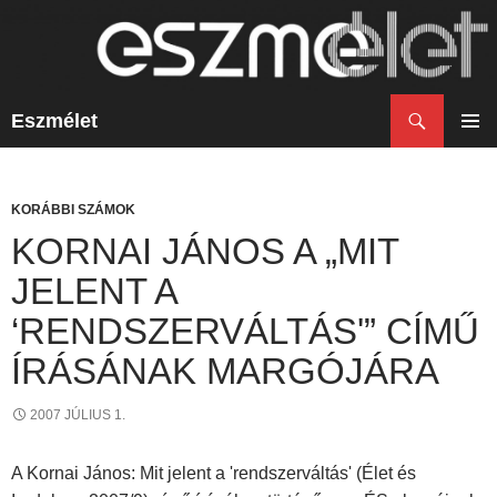
Keresés
Eszmélet
KILÉPÉS
A
ELSŐ
TARTALOMBA
MENÜ
KORÁBBI SZÁMOK
KORNAI JÁNOS A „MIT
JELENT A
‘RENDSZERVÁLTÁS'” CÍMŰ
ÍRÁSÁNAK MARGÓJÁRA
2007 JÚLIUS 1.
A Kornai János: Mit jelent a 'rendszerváltás' (Élet és