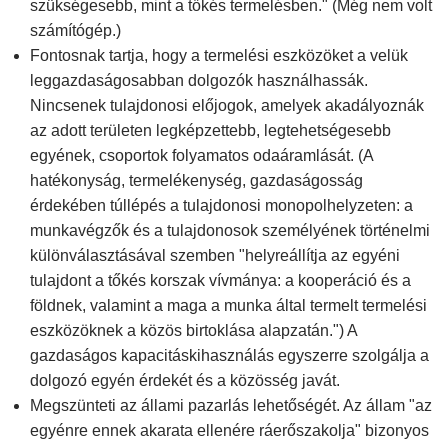
szükségesebb, mint a tőkés termelésben." (Még nem volt
számítógép.)
Fontosnak tartja, hogy a termelési eszközöket a velük
leggazdaságosabban dolgozók használhassák.
Nincsenek tulajdonosi előjogok, amelyek akadályoznák
az adott területen legképzettebb, legtehetségesebb
egyének, csoportok folyamatos odaáramlását. (A
hatékonyság, termelékenység, gazdaságosság
érdekében túllépés a tulajdonosi monopolhelyzeten: a
munkavégzők és a tulajdonosok személyének történelmi
különválasztásával szemben "helyreállítja az egyéni
tulajdont a tőkés korszak vívmánya: a kooperáció és a
földnek, valamint a maga a munka által termelt termelési
eszközöknek a közös birtoklása alapzatán.") A
gazdaságos kapacitáskihasználás egyszerre szolgálja a
dolgozó egyén érdekét és a közösség javát.
Megszünteti az állami pazarlás lehetőségét. Az állam "az
egyénre ennek akarata ellenére ráerőszakolja" bizonyos