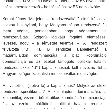
Irodalom, 2007/9) című írásához történő
–
az ÉS olvasóinak
szánt ismeretterjesztő
–
hozzászólást az ÉS nem közölte.
Kornai János "Mit jelent a 'rendszerváltás'" című írása azt
hivatott bizonyítani, hogy Magyarországon rendszerváltás
ment végbe, pontosabban, hogy végbement a
rendszerváltás. Szigorú logikájú fogalmi elemzéssel
levezeti, hogy – a lényeget tekintve – "A" rendszert
felváltotta "B". Ha "B" rendszer alapjellemzői a
magántulajdon dominanciája, a piaci koordináció
dominanciája és az ezeket támogató politikai hatalmi
rendszer, akkor "B"-t kapitalizmusnak kell nevezni. Tehát
Magyarországon kapitalista rendszerváltás ment végbe.
Mit váltott fel (illetve le) a kapitalizmus? Melyek az előző
rendszer specifikumai? A köztulajdon dominanciája, a
központilag vezérelt bürokratikus koordináció dominanciája
és az ezeket működtető politikai hatalmi rendszer,