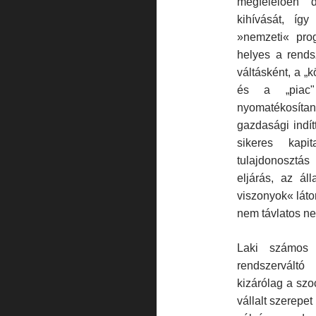
megfelelően d
kihívását, íg
»nemzeti« prog
helyes a rendsz
váltásként, a „k
és a „piac" 
nyomatékosítand
gaz­dasági ind
sikeres kapit
tulajdonosztá
eljárás, az ál
viszonyok« láto
nem távlatos nem
Laki számos 
rendszervál­tó
kizárólag a szo
vállalt szerepe