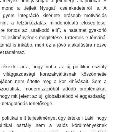
amelyek befolyásolják a jelenlegi állapotokat. A
t mond a „fejlett Nyugat" cselekede­teiről is. A
 gyors integráció kísérlete erősebb motivációs
mint a felzárkóztatás mindenoldalú elősegítése.
re fontos az „uralkodó elit", a hatalmat gyakorló
ly teljesítményének megítélése. Érdemes e témánál
 annál is inkább, mert ez a jövő alakulására nézve
et tartalmaz.
lékeztet arra, hogy noha az új politikai osztály
 világgazdasági korszakváltásnak köszönhette
lójában nem értette meg a kor kihívásait. Sem a
zocialista mo­dernizációból adódó problémákat,
hogy mit jelent az új, globalizálódó világgazdasági
ó betagolódás lehetősége.
politikai elit teljesítményét úgy értékeli Laki, hogy
litikai osztály nem a valós körülményeknek