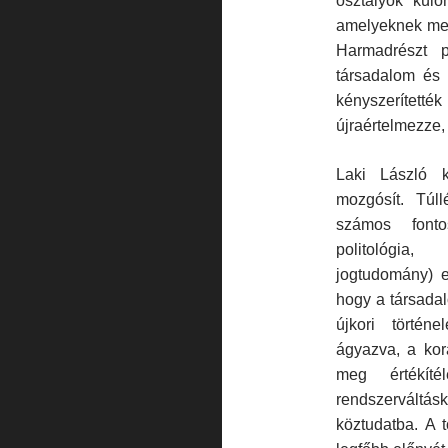
osztályok külö
amelyeknek mego
Harmadrészt p
társadalom és
kényszerített
újraértelmezze, 
Laki László k
mozgó­sít. Túl
számos fonto
politológia, 
jogtudomány) e
hogy a társadal
újkori történ
ágyazva, a kor
meg értékíté
rendszerváltás
köztudatba. A 