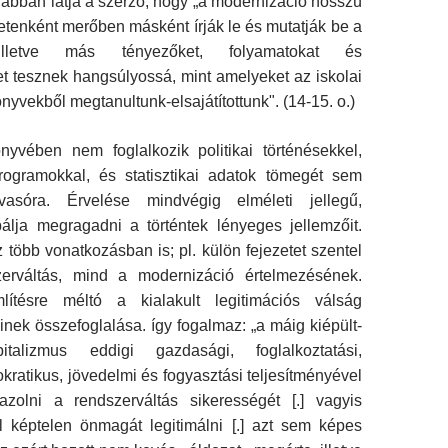
 abban látja a szerző, hogy „a modernizáció hosszú
setenként merőben másként írják le és mutatják be a
 illetve más tényezőket, folyamatokat és
t tesznek hangsúlyossá, mint amelyeket az iskolai
nyvekből megtanultunk-elsajátítottunk". (14-15. o.)
nyvében nem foglalkozik politikai történésekkel,
rogramokkal, és statisztikai adatok tömegét sem
vasóra. Érvelése mindvégig elméleti jellegű,
bálja megragadni a történtek lényeges jellemzőit.
z több vonatkozásban is; pl. külön fejezetet szentel
erváltás, mind a modernizáció ér­telmezésének.
ítésre méltó a kialakult legitimációs válság
inek összefoglalása. így fogalmaz: „a máig kiépült-
apitalizmus eddigi gazdasági, foglalkoztatási,
okratikus, jövedelmi és fogyasztási teljesítményével
olni a rend­szerváltás sikerességét [.] vagyis
el képtelen önmagát legitimálni [.] azt sem képes