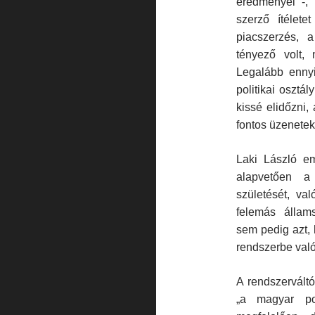
eredményei -, 
szerző ítélete
piacszerzés, a
tényező volt, 
Legalább ennyi
politikai osztá
kissé elidőzni,
fontos üzenetek
Laki László em
alapvető­en a
születését, va
felemás állams
sem pedig azt, 
rendszerbe val
A rendszerváltó 
„a magyar po