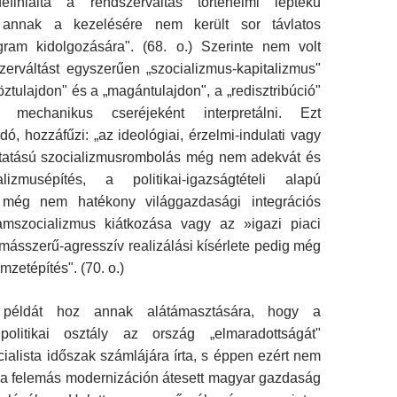
efiniálta a rendszerváltás történelmi léptékű
y annak a kezelésére nem került sor távlatos
ram kidolgozására". (68. o.) Szerinte nem volt
erváltást egyszerűen „szocia­lizmus-kapitalizmus"
öztulajdon" és a „magántulajdon", a „redisztribúció"
mechanikus cseréjeként interpretálni. Ezt
ó, hozzáfűzi: „az ideológiai, érzelmi-indulati vagy
íttatású szocializmusrombolás még nem adekvát és
alizmusépítés, a politikai-igazságtételi alapú
s még nem hatékony világgazdasági integrációs
lamszocializmus kiátkozása vagy az »igazi piaci
másszerű-agresszív rea­lizálási kísérlete pedig még
zetépítés". (70. o.)
példát hoz annak alátámasztására, hogy a
 politikai osztály az ország „elmaradottságát"
cialista időszak számlájára írta, s éppen ezért nem
t a felemás modernizáción átesett magyar gazdaság