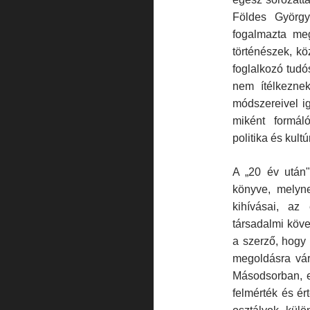
Földes György
fogalmazta me
történészek, kö
foglalkozó tudós
nem ítélkeznek
módszereivel ig
miként formál
politika és kult
A „20 év után"
könyve, melyn
kihívásai, az
társadalmi köve
a szerző, hogy 
megoldásra váró
Másodsorban, e
felmérték és ér