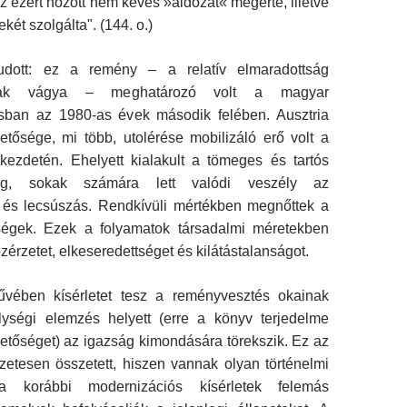
az ezért hozott nem kevés »áldozat« megérte, illetve
ét szolgálta". (144. o.)
udott: ez a remény – a relatív elmaradottság
ának vágya – meghatározó volt a magyar
sban az 1980-as évek második felében. Ausztria
etősége, mi több, utolérése mobilizáló erő volt a
 kezdetén. Ehelyett kialakult a tömeges és tartós
ség, sokak számára lett valódi veszély az
és lecsúszás. Rendkívüli mértékben megnőttek a
bségek. Ezek a folyamatok társadalmi méretekben
zérzetet, elkeseredettséget és kilátástalanságot.
űvében kísérletet tesz a reményvesztés okainak
Mélységi elemzés helyett (erre a könyv terjedelme
etőséget) az igazság kimondására törekszik. Ez az
zetesen összetett, hiszen vannak olyan történelmi
 korábbi modernizációs kísérletek felemás