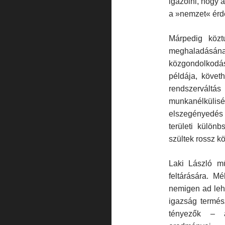
igazolni, hogy 
a »nemzet« érdek
Márpedig közt
meghala­dás
közgondolkodá
példája, követh
rendszerváltás
munkanélküli
elszegényedés 
területi külön
szültek rossz kö
Laki László m
feltá­rására. 
nemigen ad leh
igazság termé­s
tényezők – a