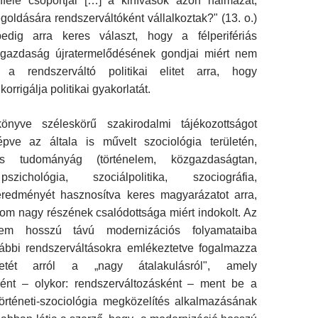
nféle csoportjai […] a kihívások azon halmazát,
ldására rendszerváltóként vállalkoztak?" (13. o.)
edig arra keres választ, hogy a félperifériás
 gazdaság újratermelődésének gondjai miért nem
ék a rendszerváltó politikai elitet arra, hogy
korrigálja politikai gyakorlatát.
önyve széleskörű szakirodalmi tájékozottságot
lépve az általa is művelt szociológia területén,
s tudományág (történelem, közgazdaságtan,
pszichológia, szociálpolitika, szociográfia,
redményét hasznosítva keres magyarázatot arra,
om nagy részének csalódottsága miért indokolt. Az
elem hosszú távú modernizációs folyamataiba
ábbi rendszerváltásokra emlékeztetve fogalmazza
letét arról a „nagy átalakulásról", amely
ként – oly­kor: rendszerváltozásként – ment be a
történeti-szociológia megközelítés alkalmazásának