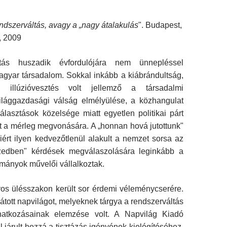
dszerváltás, avagy a „nagy átalakulás
". Budapest,
, 2009
ltás huszadik évfordulójára nem ünnepléssel
agyar társadalom. Sokkal inkább a kiábrándultság,
g, illúzióvesztés volt jellemző a társadalmi
világgazdasági válság elmélyülése, a közhangulat
lasztások közelsége miatt egyetlen politikai párt
t a mérleg megvonására. A „honnan hová jutottunk"
miért ilyen kedvezőtlenül alakult a nemzet sorsa az
izedben" kérdések megválaszolására leginkább a
mányok művelői vállalkoztak.
s ülésszakon került sor érdemi véleménycserére.
tott napvilágot, melyeknek tárgya a rendszerváltás
onatkozásainak elemzése volt. A Napvilág Kiadó
l járult hozzá a tisztázás igényének kielégítéséhez.