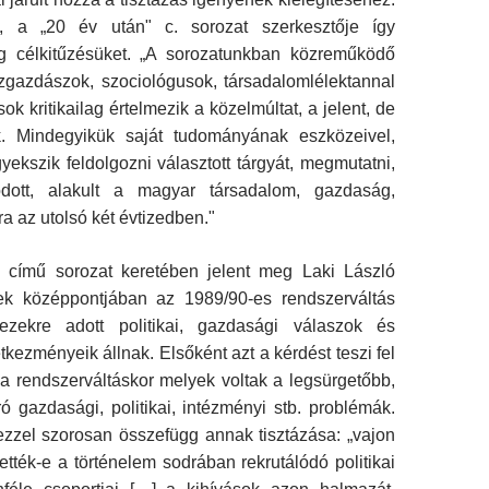
, a „20 év után" c. sorozat szerkesztője így
g célkitűzésüket. „A sorozatunkban közreműködő
zgazdászok, szociológu­sok, társadalomlélektannal
ok kritikailag értelmezik a közelmúltat, a jelent, de
. Mindegyikük saját tudományá­nak eszközeivel,
yekszik feldolgozni választott tárgyát, megmutatni,
ódott, alakult a magyar társadalom, gazdaság,
úra az utolsó két évtizedben."
 című sorozat keretében jelent meg Laki László
ek középpontjában az 1989/90-es rendszerváltás
 ezekre adott politikai, gazdasági válaszok és
tkezményeik állnak. Elsőként azt a kérdést teszi fel
a rendszerváltás­kor melyek voltak a legsürgetőbb,
 gazdasági, politikai, intézményi stb. problémák.
zzel szorosan összefügg annak tisztázása: „vajon
tették-e a történelem sodrában rekrutálódó politikai