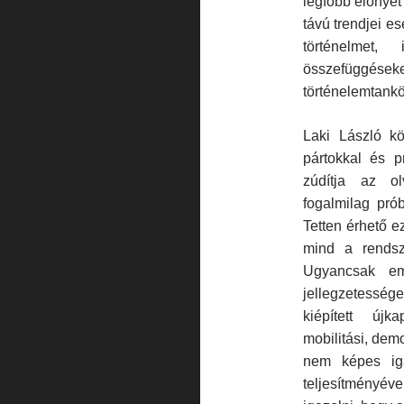
legfőbb előnyét
távú trendjei e
történelmet,
összefüggéseke
törté­nelemtankö
Laki László kö
pártokkal és p
zúdítja az ol
fogalmilag pró
Tetten érhető e
mind a rendsz
Ugyancsak eml
jellegzetessége
kiépített újk
mobilitási, dem
nem képes igaz
teljesítményév