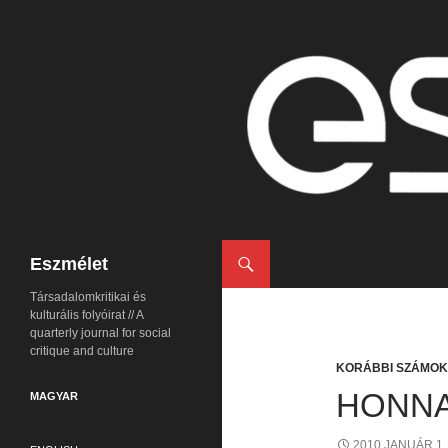
Keresés
Eszmélet
Társadalomkritikai és
kulturális folyóirat // A
quarterly journal for social
critique and culture
KORÁBBI SZÁMOK
HONNA
MAGYAR
2010 JANUÁR 1.