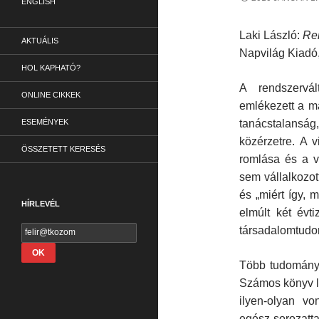
ENGLISH
Laki László:
Ren
AKTUÁLIS
Napvilág Kiadó
HOL KAPHATÓ?
A rendszervá
ONLINE CIKKEK
emlékezett a m
ESEMÉNYEK
tanácstalansá
közérzetre. A 
ÖSSZETETT KERESÉS
romlása és a vá
sem vállalkozot
és „miért így, 
HÍRLEVÉL
elmúlt két évt
társadalomtudo
Több tudományo
Számos könyv lá
ilyen-olyan v
egész sorozatta