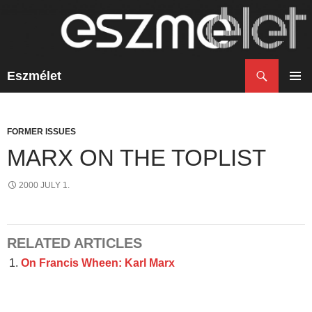
Search
Eszmélet
SKIP
TO
PRIM
CONTENT
MENU
FORMER ISSUES
MARX ON THE TOPLIST
2000 JULY 1.
RELATED ARTICLES
On Francis Wheen: Karl Marx