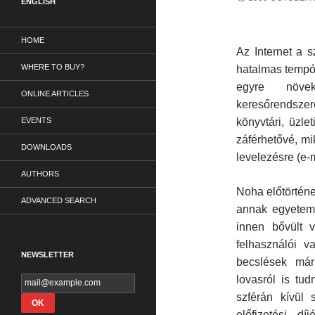
ENGLISH
HOME
Az Internet a 
WHERE TO BUY?
hatalmas tempób
egyre növek
ONLINE ARTICLES
keresőrendszer
EVENTS
könyvtári, üz­l
záférhetővé, mi
DOWNLOADS
levelezésre (e-
AUTHORS
Noha előtörténe
ADVANCED SEARCH
annak egyetemei
innen bővült v
felhasználói v
NEWSLETTER
becslések már 
lovasról is tud
szférán kívül s
előfizetési d