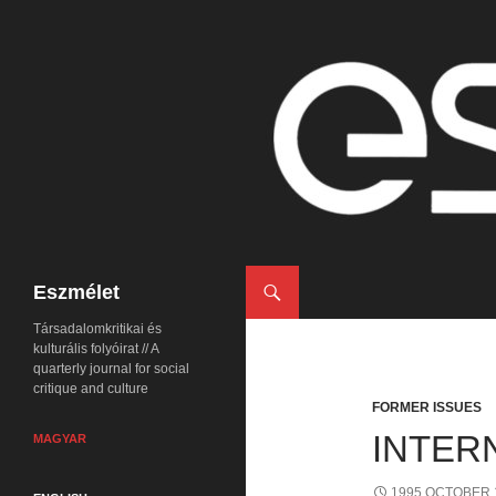
Search
Eszmélet
Társadalomkritikai és
kulturális folyóirat // A
quarterly journal for social
critique and culture
FORMER ISSUES
INTER
MAGYAR
1995 OCTOBER 