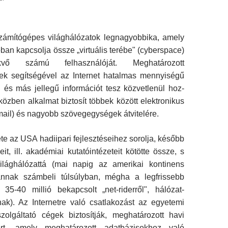
számítógépes világhálózatok legnagyob­bika, amely
an kapcsolja össze „vir­tuális terébe" (cyberspace)
vő számú fel­használóját. Meghatározott
ek segítsé­gével az Internet hatalmas mennyiségű
eti és más jellegű információt tesz közvetlenül hoz­
közben alkalmat biztosít többek között elektronikus
mail) és nagyobb szöveg­egységek átvitelére.
te az USA hadiipari fejlesztéseihez sorolja, később
t, ill. akadémiai ku­tatóintézeteit kötötte össze, s
ilágháló­zattá (mai napig az amerikai kontinens
annak számbeli túlsúlyban, mégha a legfrissebb
35-40 millió bekapcsolt „net-riderről", hálózat-
nak). Az Internetre való csatla­kozást az egyetemi
zolgáltató cégek biz­tosítják, meghatározott havi
íjért, amely meghatározott adatbázisokhoz való