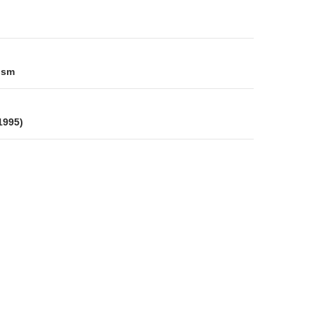
on
ism
 1995)