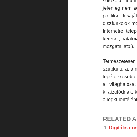
sorozatát indít
jelenleg nem ad
politikai kisaj
diszfunkciók me
Internetre tele
keresni, hatalm
mozgatni stb.).
Természetesen
szubkultúra, am
legérdekesebb t
a világhálóza
kirajzolód­nak,
a legkülönfélé
RELATED A
Digitális ö