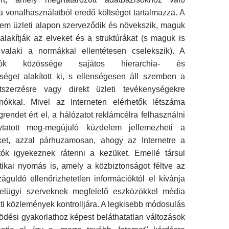
a vonalhasználatból eredő költséget tartalmazza. A
em üzleti alapon szerveződik és növek­szik, maguk
alakítják az elveket és a struktúrákat (s maguk is
valaki a nor­mákkal ellentétesen cselekszik). A
nálók közössége sajátos hierarchia- és
sséget alakított ki, s ellenségesen áll szemben a
itszerzésre vagy direkt üzleti tevékenységekre
nókkal. Mivel az Interneten elérhetők létszáma
rendet ért el, a hálózatot rek­lámcélra felhasználni
lytatott meg-meg­újuló küzdelem jellemezheti a
ket, azzal párhuzamosan, ahogy az Internetre a
­tók igyekeznek rátenni a kezüket. Emellé társul
itikai nyomás is, amely a közbiztonságot fél­tve az
záguldó ellenőrizhetetlen infor­mációktól el kívánja
belügyi szerveknek megfelelő eszközökkel média
ti köz­lemények kontrolljára. A legkisebb módosulás
ködési gyakorlathoz képest beláthatatlan változások