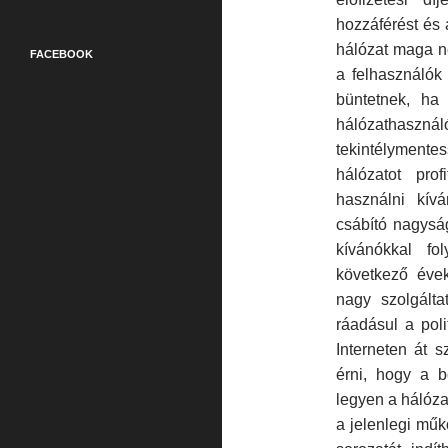
hozzáférést és 
há­lózat maga n
FACEBOOK
a felhasználók 
büntetnek, ha 
hálózathasz
tekintélymente
hálózatot prof
használni kívá
csábító nagyság
kívánókkal fo
következő éve
nagy szolgálta
ráadá­sul a pol
Interneten át s
érni, hogy a 
legyen a hálóza
a je­lenlegi mű