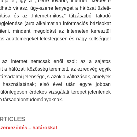
hatja el, így a „merre tovább, Internet" kérdésre
ható válasz, ügy-szerre fenyeget a hálózat üzleti-
átítása és az „Internet-mítosz" túlzásaiból fakadó
gjelenése (arra alkalmatlan információs báziso­kat
píteni, mindent megoldást az Inter­neten keresztül
as adattömegeket feles­legesen és nagy költséggel
 az Internet nemcsak erről szól: az a sajátos
it a hálózati közösség terem­tett, az ezredvég egyik
ársadalmi jelensége, s azok a változások, amelyek
t használatának; első évei után egyre jobban
 különlegesen érdekes vizsgálati terepet jelente­nek
bb társadalomtudományoknak.
RTICLES
nszerveződés – határokkal