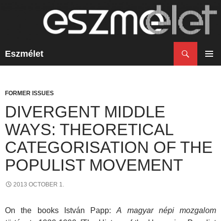
Search
Eszmélet
SKIP
TO
PRIM
CONTENT
MENU
FORMER ISSUES
DIVERGENT MIDDLE
WAYS: THEORETICAL
CATEGORISATION OF THE
POPULIST MOVEMENT
2013 OCTOBER 1.
On the books István Papp:
A magyar népi mozgalom