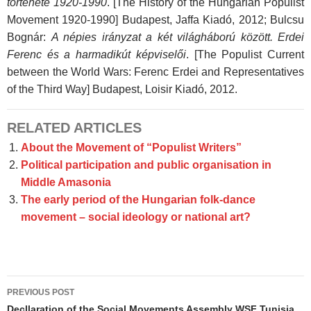
története 1920-1990
. [The History of the Hungarian Populist
Movement 1920-1990] Budapest, Jaffa Kiadó, 2012; Bulcsu
Bognár:
A népies irányzat a két világháború között. Erdei
Ferenc és a harmadikút képviselői
. [The Populist Current
between the World Wars: Ferenc Erdei and Representatives
of the Third Way] Budapest, Loisir Kiadó, 2012.
RELATED ARTICLES
About the Movement of “Populist Writers”
Political participation and public organisation in
Middle Amasonia
The early period of the Hungarian folk-dance
movement – social ideology or national art?
Post
PREVIOUS POST
Decllaration of the Social Movements Assembly WSF Tunisia