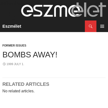
Search
Eszmélet
SKIP
TO
PRIM
CONTENT
MENU
FORMER ISSUES
BOMBS AWAY!
1999 JULY 1.
RELATED ARTICLES
No related articles.