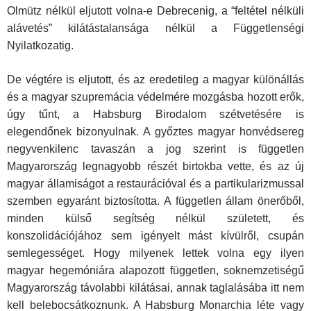
Olmütz nélkül eljutott volna-e Debrecenig, a “feltétel nélküli
alávetés” kilátástalansága nélkül a Függetlenségi
Nyilatkozatig.
De végtére is eljutott, és az eredetileg a magyar különállás
és a magyar szupremácia védelmére mozgásba hozott erők,
úgy tűnt, a Habsburg Birodalom szétvetésére is
elegendőnek bizonyulnak. A győztes magyar honvédsereg
negyvenkilenc tavaszán a jog szerint is független
Magyarország legnagyobb részét birtokba vette, és az új
magyar államiságot a restaurációval és a partikularizmussal
szemben egyaránt biztosította. A független állam önerőből,
minden külső segítség nélkül született, és
konszolidációjához sem igényelt mást kívülről, csupán
semlegességet. Hogy milyenek lettek volna egy ilyen
magyar hegemóniára alapozott független, soknemzetiségű
Magyarország távolabbi kilátásai, annak taglalásába itt nem
kell belebocsátkoznunk. A Habsburg Monarchia léte vagy