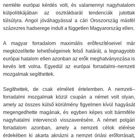
nemléte európai kérdés volt, és valamennyi nagyhatalom
külpolitikájában az osztrákbarát tendenciák jutottak
túlsúlyra. Angol jóváhagyással a cári Oroszország másfél
százezres hadserege indult a független Magyarország ellen.
A magyar forradalom maximális erőfeszítéseivel már
megközelítette lehetőségeinek felső határát, a legnagyobb
európai hatalom ellen azonban az erők meghatványozása is
kevés lett volna. Egyedül az európai forradalmi–nemzeti
mozgalmak segíthettek.
Segíthettek, de csak elméleti értelemben. A nemzeti–
forradalmi mozgalmak közül csupán a német volt olyan,
amely az összes külső körülmény figyelmen kívül hagyását
megengedhette magának, és egyben képes volt bármiféle
nagyhatalmi intervenció visszaverésére. A német polgári
forradalom azonban, amely a nemzeti célok elérése
érdekében ki akarta aknázni a nemzet óriási erőforrásait,