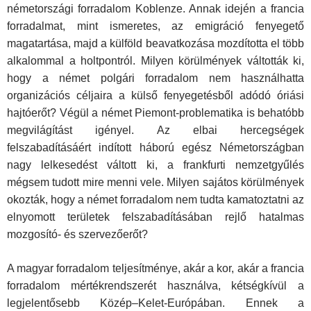
németországi forradalom Koblenze. Annak idején a francia
forradalmat, mint ismeretes, az emigráció fenyegető
magatartása, majd a külföld beavatkozása mozdította el több
alkalommal a holtpontról. Milyen körülmények váltották ki,
hogy a német polgári forradalom nem használhatta
organizációs céljaira a külső fenyegetésből adódó óriási
hajtóerőt? Végül a német Piemont-problematika is behatóbb
megvilágítást igényel. Az elbai hercegségek
felszabadításáért indított háború egész Németországban
nagy lelkesedést váltott ki, a frankfurti nemzetgyűlés
mégsem tudott mire menni vele. Milyen sajátos körülmények
okozták, hogy a német forradalom nem tudta kamatoztatni az
elnyomott területek felszabadításában rejlő hatalmas
mozgosító- és szervezőerőt?
A magyar forradalom teljesítménye, akár a kor, akár a francia
forradalom mértékrendszerét használva, kétségkívül a
legjelentősebb Közép–Kelet-Európában. Ennek a