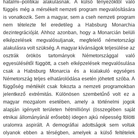
hatalmi–politikai alakulásnak. A külső tényezőktől való
függés még a mérsékelt nemzeti program megvalósítására
is vonatkozik. Sem a magyar, sem a cseh nemzeti program
nem tételezte fel eredetileg a Habsburg Monarchia
dezintegrációját. Ahhoz azonban, hogy a Monarcián belüli
elképzelések megvalósuljanak, megfelelő németországi
alakulásra volt szükség. A magyar kívánságok teljesülése az
osztrák örökös tartományok Németországgal való
egyesülésétől függött, a cseh elképzelések megvalósulása
csak a Habsburg Monarcia és a kialakuló egységes
Németország teljes elhatárolódása esetén jöhetett szóba. A
függőség mértékét csak fokozta a nemzeti programokban
jelentkező extrémitás. Különösen szembetűnő volt ez a
magyar mozgalom esetében, amely a történelmi jogok
alapján igényelt területen hétmilliónyi (összegében saját
etnikai állományánál erősebb) idegen ajkú népesség fölötti
uralomra aspirált. A demográfiai adottságok sem voltak
olyanok ebben a térségben, amelyek a külső feltételek