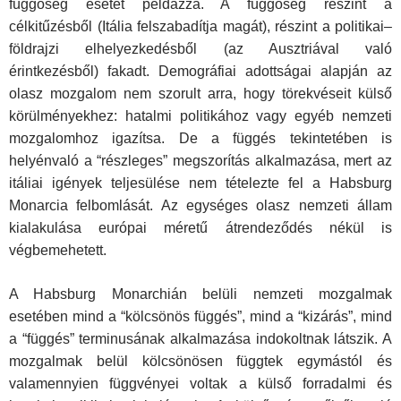
függőség esetét példázza. A függőség részint a
célkitűzésből (Itália felszabadítja magát), részint a politikai–
földrajzi elhelyezkedésből (az Ausztriával való
érintkezésből) fakadt. Demográfiai adottságai alapján az
olasz mozgalom nem szorult arra, hogy törekvéseit külső
körülményekhez: hatalmi politikához vagy egyéb nemzeti
mozgalomhoz igazítsa. De a függés tekintetében is
helyénvaló a “részleges” megszorítás alkalmazása, mert az
itáliai igények teljesülése nem tételezte fel a Habsburg
Monarcia felbomlását. Az egységes olasz nemzeti állam
kialakulása európai méretű átrendeződés nékül is
végbemehetett.
A Habsburg Monarchián belüli nemzeti mozgalmak
esetében mind a “kölcsönös függés”, mind a “kizárás”, mind
a “függés” terminusának alkalmazása indokoltnak látszik. A
mozgalmak belül kölcsönösen függtek egymástól és
valamennyien függvényei voltak a külső forradalmi és