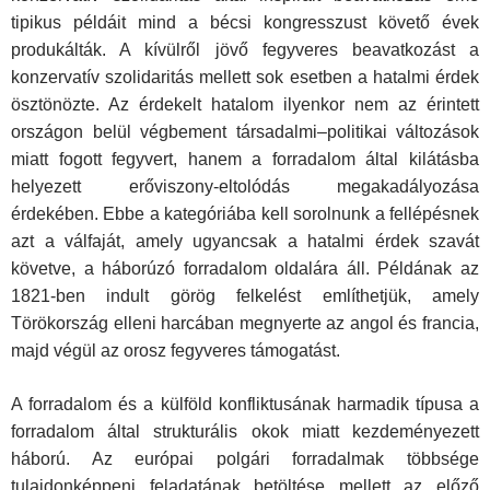
tipikus példáit mind a bécsi kongresszust követő évek
produkálták. A kívülről jövő fegyveres beavatkozást a
konzervatív szolidaritás mellett sok esetben a hatalmi érdek
ösztönözte. Az érdekelt hatalom ilyenkor nem az érintett
országon belül végbement társadalmi–politikai változások
miatt fogott fegyvert, hanem a forradalom által kilátásba
helyezett erőviszony-eltolódás megakadályozása
érdekében. Ebbe a kategóriába kell sorolnunk a fellépésnek
azt a válfaját, amely ugyancsak a hatalmi érdek szavát
követve, a háborúzó forradalom oldalára áll. Példának az
1821-ben indult görög felkelést említhetjük, amely
Törökország elleni harcában megnyerte az angol és francia,
majd végül az orosz fegyveres támogatást.
A forradalom és a külföld konfliktusának harmadik típusa a
forradalom által strukturális okok miatt kezdeményezett
háború. Az európai polgári forradalmak többsége
tulajdonképpeni feladatának betöltése mellett az előző