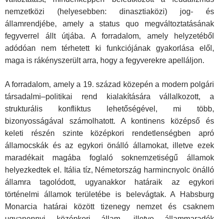
nemzetközi (helyesebben: dinasztiaközi) jog- és
államrendjébe, amely a status quo megváltoztatásának
fegyverrel állt útjába. A forradalom, amely helyzetéből
adódóan nem térhetett ki funkciójának gyakorlása elől,
maga is rákényszerült arra, hogy a fegyverekre apelláljon.
A forradalom, amely a 19. század közepén a modern polgári
társadalmi–politikai rend kialakítására vállalkozott, a
strukturális konfliktus lehetőségével, mi több,
bizonyosságával számolhatott. A kontinens középső és
keleti részén szinte középkori rendetlenségben apró
államocskák és az egykori önálló államokat, illetve ezek
maradékait magába foglaló soknemzetiségű államok
helyezkedtek el. Itália tíz, Németország harmincnyolc önálló
államra tagolódott, ugyanakkor határaik az egykori
történelmi államok területébe is belevágtak. A Habsburg
Monarcia határai között tizenegy nemzet és csaknem
ugyanennyi középkori állam, illetve állammaradék