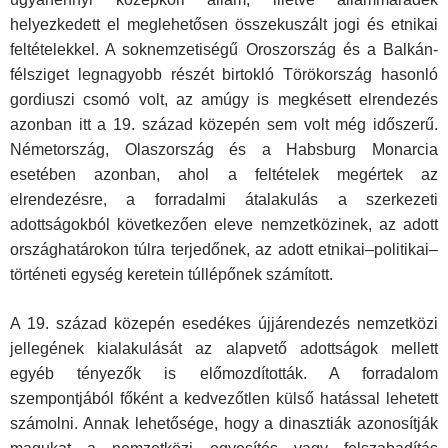
helyezkedett el meglehetősen összekuszált jogi és etnikai
feltételekkel. A soknemzetiségű Oroszország és a Balkán-
félsziget legnagyobb részét birtokló Törökország hasonló
gordiuszi csomó volt, az amúgy is megkésett elrendezés
azonban itt a 19. század közepén sem volt még időszerű.
Németország, Olaszország és a Habsburg Monarcia
esetében azonban, ahol a feltételek megértek az
elrendezésre, a forradalmi átalakulás a szerkezeti
adottságokból következően eleve nemzetközinek, az adott
országhatárokon túlra terjedőnek, az adott etnikai–politikai–
történeti egység keretein túllépőnek számított.
A 19. század közepén esedékes újjárendezés nemzetközi
jellegének kialakulását az alapvető adottságok mellett
egyéb tényezők is előmozdították. A forradalom
szempontjából főként a kedvezőtlen külső hatással lehetett
számolni. Annak lehetősége, hogy a dinasztiák azonosítják