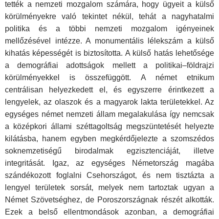
tették a nemzeti mozgalom számára, hogy ügyeit a külső
körülményekre való tekintet nékül, tehát a nagyhatalmi
politika és a többi nemzeti mozgalom igényeinek
mellőzésével intézze. A monumentális lélekszám a külső
kihatás képességét is biztosította. A külső hatás lehetősége
a demográfiai adottságok mellett a politikai–földrajzi
körülményekkel is összefüggött. A német etnikum
centrálisan helyezkedett el, és egyszerre érintkezett a
lengyelek, az olaszok és a magyarok lakta területekkel. Az
egységes német nemzeti állam megalakulása így nemcsak
a középkori állami széttagoltság megszüntetését helyezte
kilátásba, hanem egyben megkérdőjelezte a szomszédos
soknemzetiségű birodalmak egzisztenciáját, illetve
integritását. Igaz, az egységes Németország magába
szándékozott foglalni Csehországot, és nem tisztázta a
lengyel területek sorsát, melyek nem tartoztak ugyan a
Német Szövetséghez, de Poroszországnak részét alkották.
Ezek a belső ellentmondások azonban, a demográfiai