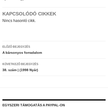
KAPCSOLÓDÓ CIKKEK
Nincs hasonló cikk.
Bejegyzés
ELŐZŐ BEJEGYZÉS
navigáció
A bársonyos forradalom
KÖVETKEZŐ BEJEGYZÉS
38. szám | (1998 Nyár)
EGYSZERI TÁMOGATÁS A PAYPAL-ON