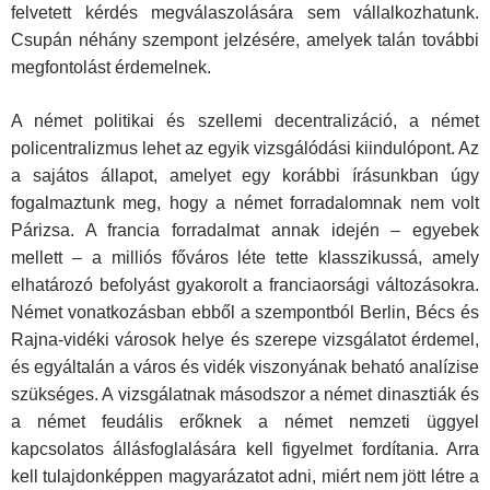
felvetett kérdés megválaszolására sem vállalkozhatunk.
Csupán néhány szempont jelzésére, amelyek talán további
megfontolást érdemelnek.
A német politikai és szellemi decentralizáció, a német
policentralizmus lehet az egyik vizsgálódási kiindulópont. Az
a sajátos állapot, amelyet egy korábbi írásunkban úgy
fogalmaztunk meg, hogy a német forradalomnak nem volt
Párizsa. A francia forradalmat annak idején – egyebek
mellett – a milliós főváros léte tette klasszikussá, amely
elhatározó befolyást gyakorolt a franciaorsági változásokra.
Német vonatkozásban ebből a szempontból Berlin, Bécs és
Rajna-vidéki városok helye és szerepe vizsgálatot érdemel,
és egyáltalán a város és vidék viszonyának beható analízise
szükséges. A vizsgálatnak másodszor a német dinasztiák és
a német feudális erőknek a német nemzeti üggyel
kapcsolatos állásfoglalására kell figyelmet fordítania. Arra
kell tulajdonképpen magyarázatot adni, miért nem jött létre a