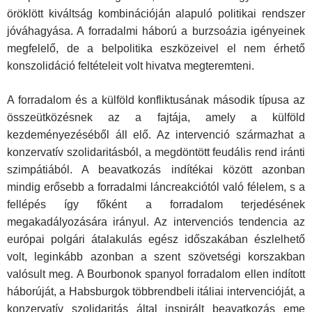
öröklött kiváltság kombinációján alapuló politikai rendszer
jóváhagyása. A forradalmi háború a burzsoázia igényeinek
megfelelő, de a belpolitika eszközeivel el nem érhető
konszolidáció feltételeit volt hivatva megteremteni.
A forradalom és a külföld konfliktusának második típusa az
összeütközésnek az a fajtája, amely a külföld
kezdeményezéséből áll elő. Az intervenció származhat a
konzervatív szolidaritásból, a megdöntött feudális rend iránti
szimpátiából. A beavatkozás indítékai között azonban
mindig erősebb a forradalmi láncreakciótól való félelem, s a
fellépés így főként a forradalom terjedésének
megakadályozására irányul. Az intervenciós tendencia az
európai polgári átalakulás egész időszakában észlelhető
volt, leginkább azonban a szent szövetségi korszakban
valósult meg. A Bourbonok spanyol forradalom ellen indított
háborúját, a Habsburgok többrendbeli itáliai intervencióját, a
konzervatív szolidaritás által inspirált beavatkozás eme