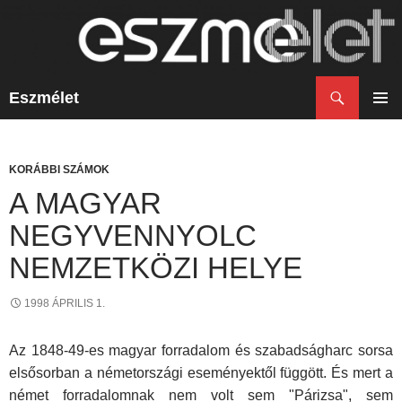
Keresés
Eszmélet
KILÉPÉS
A
ELSŐ
TARTALOMBA
MENÜ
KORÁBBI SZÁMOK
A MAGYAR
NEGYVENNYOLC
NEMZETKÖZI HELYE
1998 ÁPRILIS 1.
Az 1848-49-es magyar forradalom és szabadságharc sorsa
elsősorban a németországi eseményektől függött. És mert a
német forradalomnak nem volt sem "Párizsa", sem