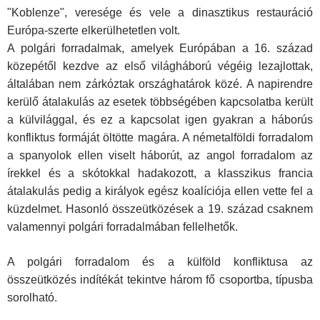
"Koblenze", veresége és vele a dinasztikus restauráció
Európa-szerte elkerülhetetlen volt.
A polgári forradalmak, amelyek Európában a 16. század
közepétől kezdve az első világháború végéig lezajlottak,
általában nem zárkóztak országhatárok közé. A napirendre
kerülő átalakulás az esetek többségében kapcsolatba került
a külvilággal, és ez a kapcsolat igen gyakran a háborús
konfliktus formáját öltötte magára. A németalföldi forradalom
a spanyolok ellen viselt háborút, az angol forradalom az
írekkel és a skótokkal hadakozott, a klasszikus francia
átalakulás pedig a királyok egész koalíciója ellen vette fel a
küzdelmet. Hasonló összeütközések a 19. század csaknem
valamennyi polgári forradalmában fellelhetők.
A polgári forradalom és a külföld konfliktusa az
összeütközés indítékát tekintve három fő csoportba, típusba
sorolható.