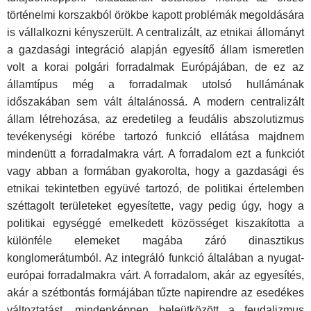
történelmi korszakból örökbe kapott problémák megoldására
is vállalkozni kényszerült. A centralizált, az etnikai állományt
a gazdasági integráció alapján egyesítő állam ismeretlen
volt a korai polgári forradalmak Európájában, de ez az
államtípus még a forradalmak utolsó hullámának
időszakában sem vált általánossá. A modern centralizált
állam létrehozása, az eredetileg a feudális abszolutizmus
tevékenységi körébe tartozó funkció ellátása majdnem
mindenütt a forradalmakra várt. A forradalom ezt a funkciót
vagy abban a formában gyakorolta, hogy a gazdasági és
etnikai tekintetben együvé tartozó, de politikai értelemben
széttagolt területeket egyesítette, vagy pedig úgy, hogy a
politikai egységgé emelkedett közösséget kiszakította a
különféle elemeket magába záró dinasztikus
konglomerátumból. Az integráló funkció általában a nyugat-
európai forradalmakra várt. A forradalom, akár az egyesítés,
akár a szétbontás formájában tűzte napirendre az esedékes
változtatást, mindenképpen beleütközött a feudalizmus