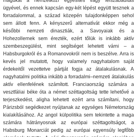
magukat a nemzetközi egyesítés vagy felszabadítás
ügyével, és ennek kapcsán egy-két lépést együtt tesznek a
forradalommal, a század közepén tulajdonképpen sehol
sem állott fenn. A kényszerű alternatívát ekkor még a
későbbi nemzeti dinasztiák, a Savoyaiak és a
Hohezollernek sem érezték, ezért tőlük is inkább aktív
szembeszegülést, mint segítséget lehetett várni – a
Habsburgokról és a Romanovokról nem is beszélve. Arra is
kevés jel mutatott, hogy valamely nagyhatalom saját
érdekeitől vezettetve pártját fogja az átalakulásnak. A
nagyhatalmi politika inkább a forradalmi–nemzeti átalakulás
aktív ellenfelének számított. Franciaország számára a
vesztfáliai béke óta a német széttagoltság tette lehetővé a
terjeszkedést, aligha lehetett ezért arra számítani, hogy
Párizsból segédkezet nyújtanak az egységes Németország
kialakításához. Az angol külpolitika sem tekintette a maga
számára hátrányosnak az európai széttagoltságot, a
Habsburg Monarciát pedig az európai egyensúly legfőbb