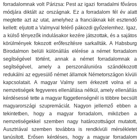
forradalomnak volt Párizsa: Pest az igazi forradalmi főváros
módjára diktált az országnak. Ez a forradalom fél év alatt
megtette azt az utat, amelyhez a franciáknak két esztendő
kellett: eljutott a Valmyval felérő pákozdi győzelemhez. Igaz,
a külső tényezők indulásakor kezére játszottak, és a sajátos
körülmények fokozott erőfeszítésre sarkallták. A Habsburg
Birodalmon belüli különállás elérése a német forradalom
segítségével történt, annak a német forradalomnak a
segítségével, amely a perszonálunióra szándékozott
redukálni az egyesülő német államok Németországon kívüli
kapcsolatait. A magyar Valmy sem érkezett volna el a
nemzetiségek fegyveres ellenállása nélkül, amely ellenállás
kérdésessé tette a magyar függetlenségnél is többre becsült
magyarországi szupremáciát. Nagyon jellemző ebben a
tekintetben, hogy a magyar forradalom, miközben a
nemzetiségekkel szemben nagy határozottságot mutatott,
Ausztriával szemben továbbra is rendkívüli mérsékletet
tanúsított. Erősen kérdéses, hogy a magyar forradalom