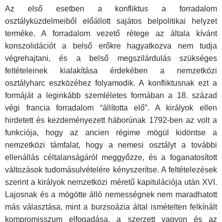
Az első esetben a konfliktus a forradalom
osztályküzdelmeiből előállott sajátos belpolitikai helyzet
terméke. A forradalom vezető rétege az általa kívánt
konszolidációt a belső erőkre hagyatkozva nem tudja
végrehajtani, és a belső megszilárdulás szükséges
feltételeinek kialakítása érdekében a nemzetközi
osztályharc eszközéhez folyamodik. A konfliktusnak ezt a
formáját a leginkább szemléletes formában a 18. század
végi francia forradalom “állította elő”. A királyok ellen
hirdetett és kezdeményezett háborúnak 1792-ben az volt a
funkciója, hogy az ancien régime mögül kidöntse a
nemzetközi támfalat, hogy a nemesi osztályt a további
ellenállás céltalanságáról meggyőzze, és a foganatosított
változások tudomásulvételére kényszerítse. A feltételezések
szerint a királyok nemzetközi méretű kapitulációja után XVI.
Lajosnak és a mögötte álló nemességnek nem maradhatott
más választása, mint a burzsoázia által ismételten felkínált
kompromisszum elfogadása, a szerzett vagyon és az