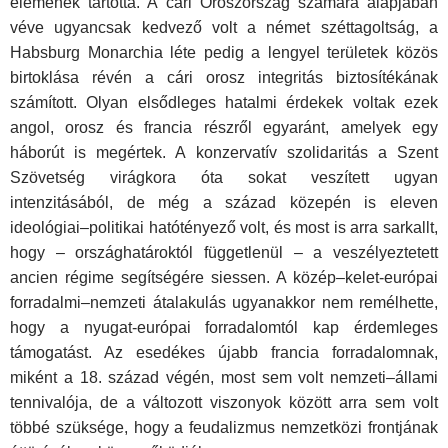
elemének tartotta. A cári Oroszország számára alapjában
véve ugyancsak kedvező volt a német széttagoltság, a
Habsburg Monarchia léte pedig a lengyel területek közös
birtoklása révén a cári orosz integritás biztosítékának
számított. Olyan elsődleges hatalmi érdekek voltak ezek
angol, orosz és francia részről egyaránt, amelyek egy
háborút is megértek. A konzervatív szolidaritás a Szent
Szövetség virágkora óta sokat veszített ugyan
intenzitásából, de még a század közepén is eleven
ideológiai–politikai hatótényező volt, és most is arra sarkallt,
hogy – országhatároktól függetlenül – a veszélyeztetett
ancien régime segítségére siessen. A közép–kelet-európai
forradalmi–nemzeti átalakulás ugyanakkor nem remélhette,
hogy a nyugat-európai forradalomtól kap érdemleges
támogatást. Az esedékes újabb francia forradalomnak,
miként a 18. század végén, most sem volt nemzeti–állami
tennivalója, de a változott viszonyok között arra sem volt
többé szüksége, hogy a feudalizmus nemzetközi frontjának