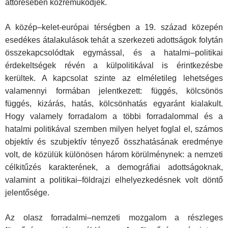
áttörésében közreműködjék.
A közép–kelet-európai térségben a 19. század közepén
esedékes átalakulások tehát a szerkezeti adottságok folytán
összekapcsolódtak egymással, és a hatalmi–politikai
érdekeltségek révén a külpolitikával is érintkezésbe
kerültek. A kapcsolat szinte az elméletileg lehetséges
valamennyi formában jelentkezett: függés, kölcsönös
függés, kizárás, hatás, kölcsönhatás egyaránt kialakult.
Hogy valamely forradalom a többi forradalommal és a
hatalmi politikával szemben milyen helyet foglal el, számos
objektív és szubjektív tényező összhatásának eredménye
volt, de közülük különösen három körülménynek: a nemzeti
célkitűzés karakterének, a demográfiai adottságoknak,
valamint a politikai–földrajzi elhelyezkedésnek volt döntő
jelentősége.
Az olasz forradalmi–nemzeti mozgalom a részleges