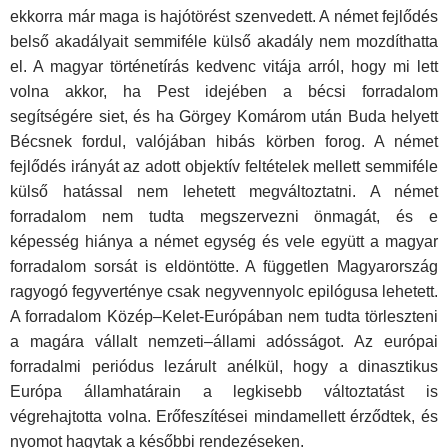
ekkorra már maga is hajótörést szenvedett. A német fejlődés
belső akadályait semmiféle külső akadály nem mozdíthatta
el. A magyar történetírás kedvenc vitája arról, hogy mi lett
volna akkor, ha Pest idejében a bécsi forradalom
segítségére siet, és ha Görgey Komárom után Buda helyett
Bécsnek fordul, valójában hibás körben forog. A német
fejlődés irányát az adott objektív feltételek mellett semmiféle
külső hatással nem lehetett megváltoztatni. A német
forradalom nem tudta megszervezni önmagát, és e
képesség hiánya a német egység és vele együtt a magyar
forradalom sorsát is eldöntötte. A független Magyarország
ragyogó fegyverténye csak negyvennyolc epilógusa lehetett.
A forradalom Közép–Kelet-Európában nem tudta törleszteni
a magára vállalt nemzeti–állami adósságot. Az európai
forradalmi periódus lezárult anélkül, hogy a dinasztikus
Európa államhatárain a legkisebb változtatást is
végrehajtotta volna. Erőfeszítései mindamellett érződtek, és
nyomot hagytak a későbbi rendezéseken.