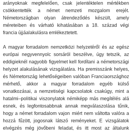
arányoknak megfelelően, csak jelentéktelen mértékben
csökkentették a német nemzeti mozgalom erejét.
Németországban olyan átrendeződés készült, amely
méreteiben és várható kihatásában a 18. század végi
francia újjáalakulásra emlékeztetett.
A magyar forradalom nemzetközi helyzetéről és az egész
európai negyvennyolc sorsáról beszélve, úgy tetszik, az
eddigieknél nagyobb figyelmet kell fordítani a németországi
helyzet alakulásának vizsgálatára. Ha premisszánk helyes,
és Németország lehetőségeiben valóban Franciaországhoz
mérhető, akkor a magyar forradalom egyéb külső
vonatkozásai, a nemzetiségi kapcsolatok csakúgy, mint a
hatalmi–politikai viszonylatok némiképp más megítélés alá
esnek, és legfontosabbnak annak megválaszolása tűnik,
hogy a német forradalom vajon miért nem váltotta valóra a
hozzá fűzött, jogosnak látszó reményeket. E vizsgálatok
elvégzés még jövőbeni feladat, és itt most az általunk