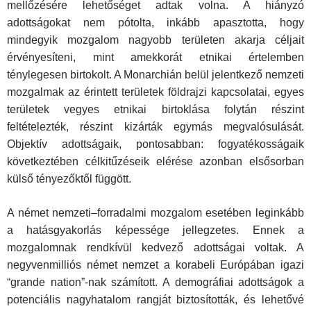
mellőzésére lehetőséget adtak volna. A hiányzó
adottságokat nem pótolta, inkább apasztotta, hogy
mindegyik mozgalom nagyobb területen akarja céljait
érvényesíteni, mint amekkorát etnikai értelemben
ténylegesen birtokolt. A Monarchián belül jelentkező nemzeti
mozgalmak az érintett területek földrajzi kapcsolatai, egyes
területek vegyes etnikai birtoklása folytán részint
feltételezték, részint kizárták egymás megvalósulását.
Objektív adottságaik, pontosabban: fogyatékosságaik
következtében célkitűzéseik elérése azonban elsősorban
külső tényezőktől függött.
A német nemzeti–forradalmi mozgalom esetében leginkább
a hatásgyakorlás képessége jellegzetes. Ennek a
mozgalomnak rendkívül kedvező adottságai voltak. A
negyvenmilliós német nemzet a korabeli Európában igazi
“grande nation”-nak számított. A demográfiai adottságok a
potenciális nagyhatalom rangját biztosították, és lehetővé