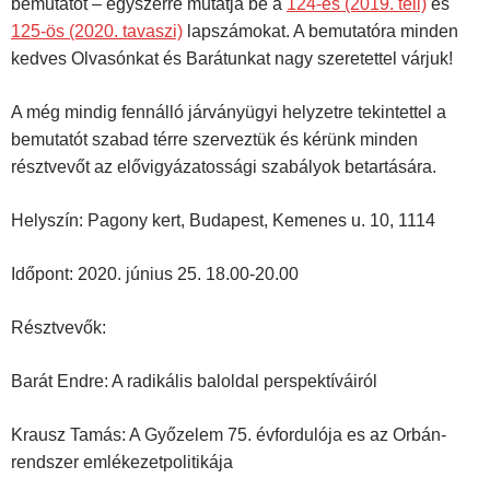
bemutatót – egyszerre mutatja be a
124-es (2019. téli)
és
125-ös (2020. tavaszi)
lapszámokat. A bemutatóra minden
kedves Olvasónkat és Barátunkat nagy szeretettel várjuk!
A még mindig fennálló járványügyi helyzetre tekintettel a
bemutatót szabad térre szerveztük és kérünk minden
résztvevőt az elővigyázatossági szabályok betartására.
Helyszín: Pagony kert, Budapest, Kemenes u. 10, 1114
Időpont: 2020. június 25. 18.00-20.00
Résztvevők:
Barát Endre: A radikális baloldal perspektíváiról
Krausz Tamás: A Győzelem 75. évfordulója es az Orbán-
rendszer emlékezetpolitikája