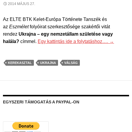
2014 MÁJUS 27.
Az ELTE BTK Kelet-Európa Története Tanszék és
az
Eszmélet
folyóirat szerkesztősége szakértői vitát
rendez
Ukrajna – egy nemzetállam születése vagy
halála?
címmel.
Egy kattintás ide a folytatáshoz….
→
KEREKASZTAL
UKRAJNA
VÁLSÁG
EGYSZERI TÁMOGATÁS A PAYPAL-ON