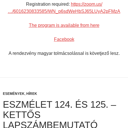
Registration required:
https://zoom.us/
…/6016230833585/WN_p6sdWeHbSJ65LUyA2pFMzA
The program is available from here
Facebook
A rendezvény magyar tolmácsolással is követjező lesz.
ESEMÉNYEK
,
HÍREK
ESZMÉLET 124. ÉS 125. –
KETTŐS
LAPSZÁMBEMUTATÓ