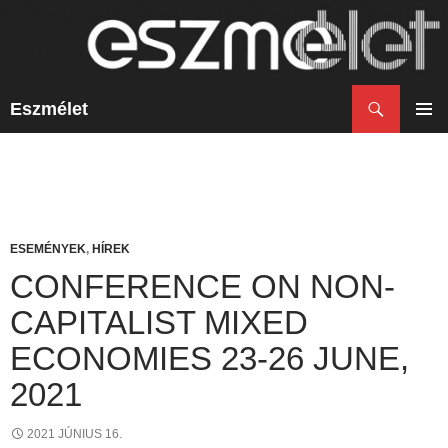
Keresés
Eszmélet
KILÉPÉS
A
ELSŐ
TARTALOMBA
MENÜ
ESEMÉNYEK
,
HÍREK
CONFERENCE ON NON-
CAPITALIST MIXED
ECONOMIES 23-26 JUNE,
2021
2021 JÚNIUS 16.