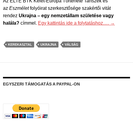
Az ELTE BTK Kelet-Európa Története Tanszék és
az
Eszmélet
folyóirat szerkesztősége szakértői vitát
rendez
Ukrajna – egy nemzetállam születése vagy
halála?
címmel.
Egy kattintás ide a folytatáshoz….
→
KEREKASZTAL
UKRAJNA
VÁLSÁG
EGYSZERI TÁMOGATÁS A PAYPAL-ON