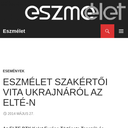
Keresés
Eszmélet
KILÉPÉS
A
ELSŐ
TARTALOMBA
MENÜ
ESEMÉNYEK
ESZMÉLET SZAKÉRTŐI
VITA UKRAJNÁRÓL AZ
ELTÉ-N
2014 MÁJUS 27.