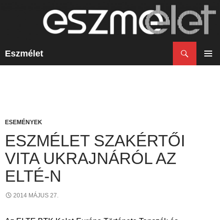
Keresés
Eszmélet
KILÉPÉS
A
ELSŐ
TARTALOMBA
MENÜ
ESEMÉNYEK
ESZMÉLET SZAKÉRTŐI
VITA UKRAJNÁRÓL AZ
ELTÉ-N
2014 MÁJUS 27.