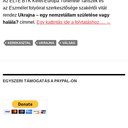
Az ELTE BTK Kelet-Európa Története Tanszék és
az
Eszmélet
folyóirat szerkesztősége szakértői vitát
rendez
Ukrajna – egy nemzetállam születése vagy
halála?
címmel.
Egy kattintás ide a folytatáshoz….
→
KEREKASZTAL
UKRAJNA
VÁLSÁG
EGYSZERI TÁMOGATÁS A PAYPAL-ON