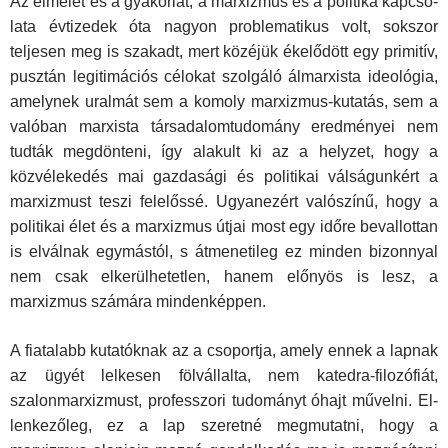
Az elmélet és a gyakorlat, a marxizmus és a politika kapcso­
lata évtizedek óta nagyon problematikus volt, sokszor
teljesen meg is szakadt, mert közéjük ékelődött egy primitív,
pusztán legitimációs célokat szolgáló álmarxista ideológia,
amely­nek uralmát sem a komoly marxizmus-kutatás, sem a
valóban marxista társadalomtudomány eredményei nem
tudták meg­dönteni, így alakult ki az a helyzet, hogy a
közvélekedés mai gazdasági és politikai válságunkért a
marxizmust teszi fele­lőssé. Ugyanezért valószínű, hogy a
politikai élet és a marxiz­mus útjai most egy időre bevallottan
is elválnak egymástól, s átmenetileg ez minden bizonnyal
nem csak elkerülhetetlen, hanem előnyös is lesz, a
marxizmus számára mindenképpen.
A fiatalabb kutatóknak az a csoportja, amely ennek a lapnak
az ügyét lelkesen fölvállalta, nem katedra-filozófiát,
szalonmarxizmust, professzori tudományt óhajt művelni. El­
lenkezőleg, ez a lap szeretné megmutatni, hogy a