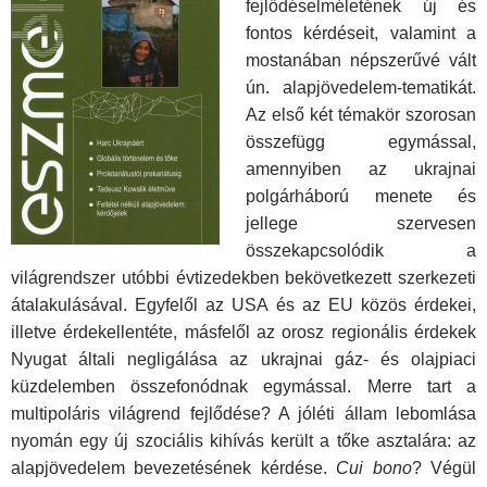
fejlődéselméletének új és
fontos kérdéseit, valamint a
mostanában népszerűvé vált
ún. alapjövedelem-tematikát.
Az első két témakör szorosan
összefügg egymással,
amennyiben az ukrajnai
polgárháború menete és
jellege szervesen
összekapcsolódik a
világrendszer utóbbi évtizedekben bekövetkezett szerkezeti
átalakulásával. Egyfelől az USA és az EU közös érdekei,
illetve érdekellentéte, másfelől az orosz regionális érdekek
Nyugat általi negligálása az ukrajnai gáz- és olajpiaci
küzdelemben összefonódnak egymással. Merre tart a
multipoláris világrend fejlődése? A jóléti állam lebomlása
nyomán egy új szociális kihívás került a tőke asztalára: az
alapjövedelem bevezetésének kérdése.
Cui bono
? Végül