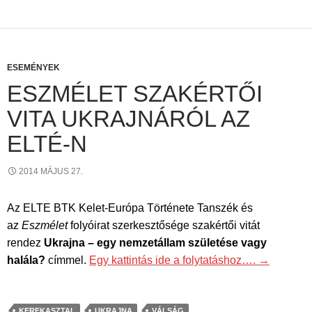
ESEMÉNYEK
ESZMÉLET SZAKÉRTŐI
VITA UKRAJNÁRÓL AZ
ELTÉ-N
2014 MÁJUS 27.
Az ELTE BTK Kelet-Európa Története Tanszék és
az
Eszmélet
folyóirat szerkesztősége szakértői vitát
rendez
Ukrajna – egy nemzetállam születése vagy
halála?
címmel.
Egy kattintás ide a folytatáshoz….
→
KEREKASZTAL
UKRAJNA
VÁLSÁG