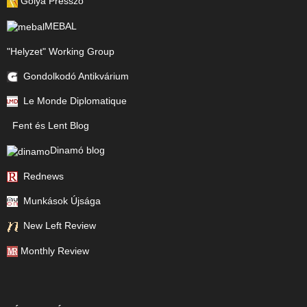
Gólya Presszó
MEBAL
"Helyzet" Working Group
Gondolkodó Antikvárium
Le Monde Diplomatique
Fent és Lent Blog
Dinamó blog
Rednews
Munkások Újsága
New Left Review
Monthly Review