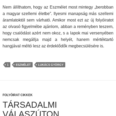
Nem állíthatom, hogy az Eszmélet most mintegy „berob­ban
a magyar szellemi életbe”. Ilyesmi manapság más szel­lemi
áramlatoktól sem várható. Amikor most ezt az új folyóira­tot
az olvasó figyelmébe ajánlom, abban a reményben te­szem,
hogy csalódást azért nem okoz, s a lapok mai verse­nyében
nemcsak megállja majd a helyét, hanem mértéktartó
hangjával méltó lesz az érdeklődők megbecsülésére is.
1
ESZMÉLET
LUKÁCS GYÖRGY
FOLYÓIRAT CIKKEK
TÁRSADALMI
VÁLASZÚTON