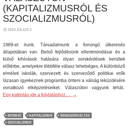
(KAPITALIZMUSRÓL ÉS
SZOCIALIZMUSRÓL)
2014 JÚLIUS 3.
1989-et írunk. Társadalmunk a forrongó útkeresés
állapotában van. Belső fejlődésünk ellentmondásai és a
külső kihívások hatására olyan sorskérdések kerültek
előtérbe, amelyekre többféle válasz lehetséges. A különböző
elméleti iskolák, szervezett és szerveződő politikai erők
lázasan igyekeznek programba önteni a válság leküzdésére
vonatkozó elképzeléseiket. Válaszúton vagyunk tehát.
Egy kattintás ide a folytatáshoz….
→
INTERJÚ
KAPITALIZMUS
RENDSZERVÁLTÁS
SZOCIALIZMUS