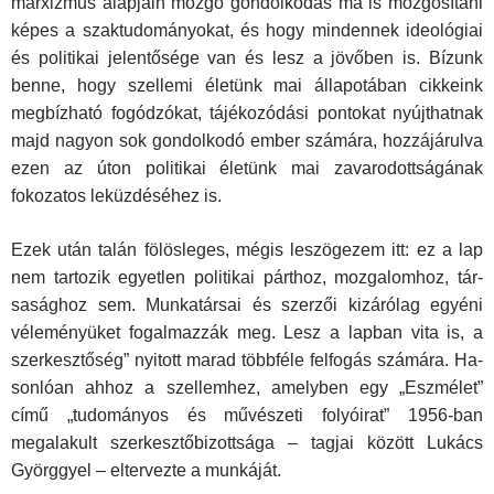
marxizmus alapjain mozgó gondolkodás ma is mozgósítani
képes a szak­tudományokat, és hogy mindennek ideológiai
és politikai je­lentősége van és lesz a jövőben is. Bízunk
benne, hogy szel­lemi életünk mai állapotában cikkeink
megbízható fogódzó­kat, tájékozódási pontokat nyújthatnak
majd nagyon sok gon­dolkodó ember számára, hozzájárulva
ezen az úton politikai életünk mai zavarodottságának
fokozatos leküzdéséhez is.
Ezek után talán fölösleges, mégis leszögezem itt: ez a lap
nem tartozik egyetlen politikai párthoz, mozgalomhoz, tár­
sasághoz sem. Munkatársai és szerzői kizárólag egyéni
véle­ményüket fogalmazzák meg. Lesz a lapban vita is, a
szer­kesztőség” nyitott marad többféle felfogás számára. Ha­
sonlóan ahhoz a szellemhez, amelyben egy „Eszmélet”
című „tudományos és művészeti folyóirat” 1956-ban
megalakult szerkesztőbizottsága – tagjai között Lukács
Györggyel – elter­vezte a munkáját.