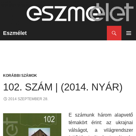
Keresés
Eszmélet
KILÉPÉS
A
ELSŐ
TARTALOMBA
MENÜ
KORÁBBI SZÁMOK
102. SZÁM | (2014. NYÁR)
2014 SZEPTEMBER 28.
E számunk három alapvető
témakört érint: az ukrajnai
válságot, a világrendszer