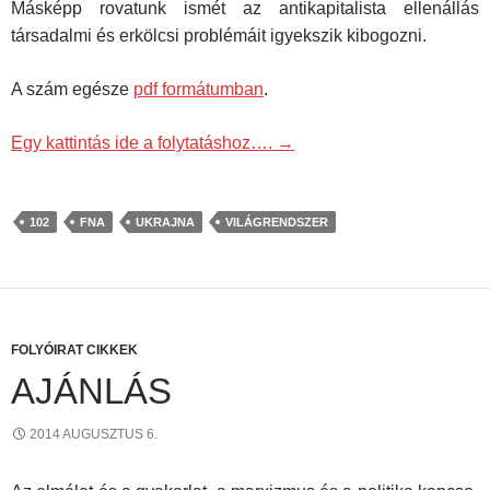
Másképp rovatunk ismét az antikapitalista ellenállás
társadalmi és erkölcsi problémáit igyekszik kibogozni.
A szám egésze
pdf formátumban
.
Egy kattintás ide a folytatáshoz….
→
102
FNA
UKRAJNA
VILÁGRENDSZER
FOLYÓIRAT CIKKEK
AJÁNLÁS
2014 AUGUSZTUS 6.