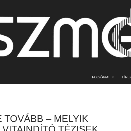
KILÉPÉS A TARTALOMBA
FOLYÓIRAT
HÍRE
 TOVÁBB – MELYIK
VITAINDÍTÓ TÉZISEK