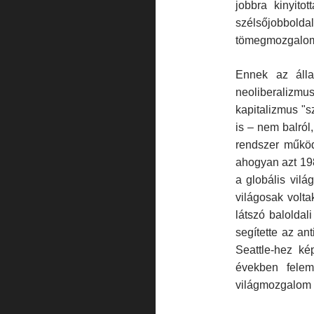
jobbra kinyitot
szélsőjobbolda
tömegmozgalom
Ennek az áll
neoliberalizmu
kapitalizmus "
is – nem balról
rendszer műkö
ahogyan azt 198
a globális vil
világosak volta
látszó baloldal
segítette az an
Seattle-hez ké
években feleme
világmozgalom 