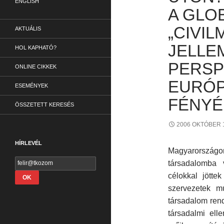
ENGLISH
A GLOB
„CIVI
AKTUÁLIS
JELLE
HOL KAPHATÓ?
PERSP
ONLINE CIKKEK
EURÓP
ESEMÉNYEK
FÉNYÉ
ÖSSZETETT KERESÉS
2006 OKTÓBER 
HÍRLEVÉL
Magyarország
társadalomba
célokkal jötte
szervezetek mu
társadalom rend
társadalmi elle