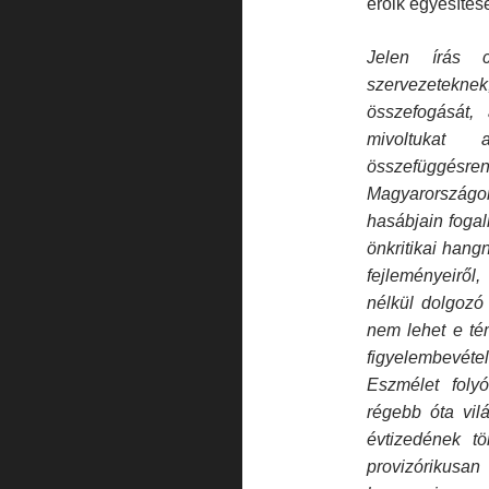
erőik egyesítésé
Jelen írás c
szervezetekn
összefogását, 
mivoltukat 
összefüggés
Magyarországon
hasábjain foga
önkritikai han
fejleményeiről
nélkül dolgozó
nem lehet e té
figyelembevétel
Eszmélet folyó
régebb óta vilá
évtizedének tör
provizórikusa