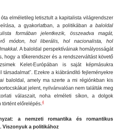
a elméletileg letisztult a kapitalista világrendszer
írása, a gyakorlatban, a politikában
a baloldal
pulista formában jelentkezik, összeadva magát,
érő módon, hol liberális, hol nacionalista, hol
lmakkal
. A baloldal perspektíváinak homályosságát
 is, hogy a tőkerendszer és a rendszerváltást követő
rezsimek Kelet-Európában is saját képmásukra
vil társadalmat". Ezekre a kiábrándító fejleményekre
ai
baloldal, amely ma szerte a mi régiónkban kis
portocskákat jelent, nyilvánvalóan nem találták meg
rlati válaszait, noha elméleti síkon, a dolgok
4
 történt előrelépés.
nyzat: a nemzeti romantika és romantikus
Viszonyuk a politikához