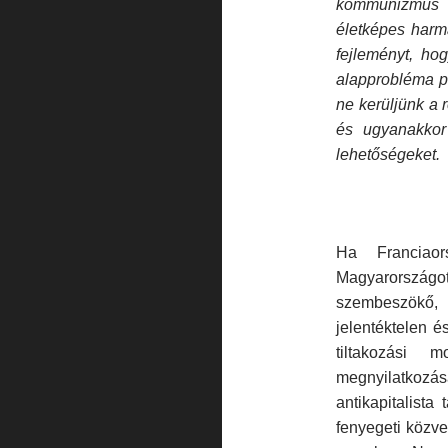
kommunizmus 
életképes harm
fejleményt, ho
alapprobléma p
ne kerüljünk a 
és ugyanakkor
lehetőségeket.
Ha Franciaor
Magyarország
szembeszökő
jelentéktelen 
tiltakozási 
megnyilatkoz
antikapitalist
fenyegeti közve