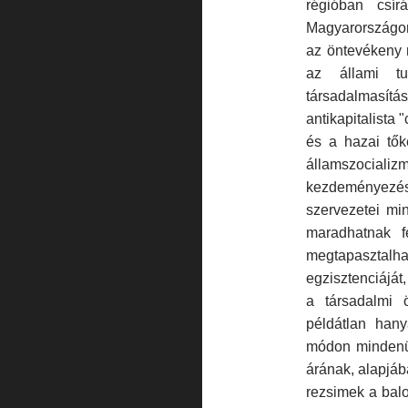
régióban csír
Magyarországon
az öntevékeny 
az állami tu
társadalmasítá
antikapitalista 
és a hazai tők
államszociali
kezdeményezés
szervezetei min
maradhatnak f
megtapasztalha
egzisztenciájá
a társadalmi 
példátlan hany
módon mindenüt
árának, alapjáb
rezsimek a balol