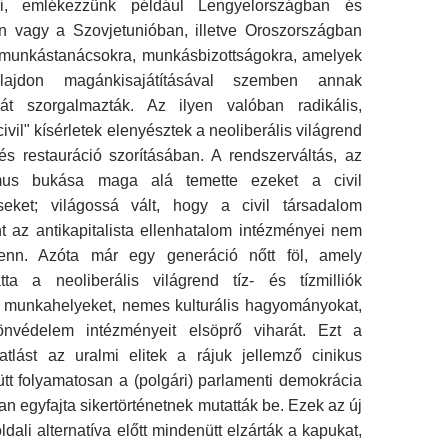
ái, emlékezzünk például Lengyelországban és
 vagy a Szovjetunióban, illetve Oroszországban
munkástanácsokra, munkásbizottságokra, amelyek
lajdon magánkisajátításával szemben annak
sát szorgalmazták. Az ilyen valóban radikális,
"civil" kísérletek elenyésztek a neoliberális világrend
és restauráció szorításában. A rendszerváltás, az
zmus bukása maga alá temette ezeket a civil
eket; világossá vált, hogy a civil társadalom
t az antikapitalista ellenhatalom intézményei nem
enn. Azóta már egy generáció nőtt föl, amely
tta a neoliberális világrend tíz- és tízmilliók
t, munkahelyeket, nemes kulturális hagyományokat,
önvédelem intézményeit elsöprő viharát. Ezt a
atlást az uralmi elitek a rájuk jellemző cinikus
t folyamatosan a (polgári) parlamenti demokrácia
an egyfajta sikertörténetnek mutatták be. Ezek az új
dali alternatíva előtt mindenütt elzárták a kapukat,