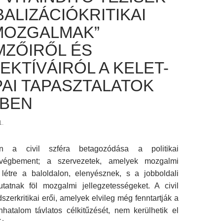
ALIZÁCIÓKRITIKAI
LMOZGALMAK”
MZŐIRŐL ÉS
EKTÍVÁIRÓL A KELET-
AI TAPASZTALATOK
BEN
1.
on a civil szféra betagozódása a politikai
 végbement; a szervezetek, amelyek mozgalmi
k létre a baloldalon, elenyésznek, s a jobboldali
tatnak föl mozgalmi jellegzetességeket. A civil
szerkritikai erői, amelyek elvileg még fenntartják a
nhatalom távlatos célkitűzését, nem kerülhetik el