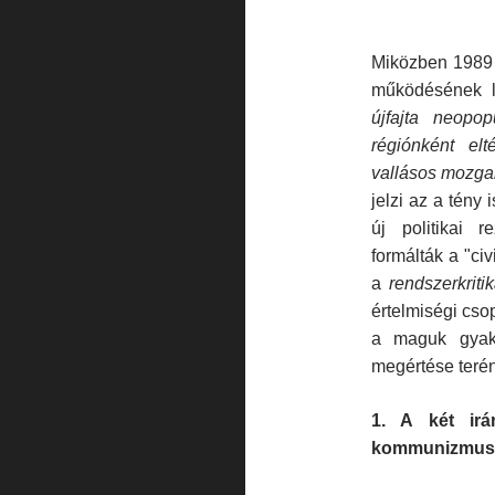
Miközben 1989 ót
működésének le
újfajta neopo
régiónként elt
vallásos mozga
jelzi az a tény
új politikai 
formálták a "ci
a
rendszerkritik
értelmiségi cso
a maguk gyako
megértése terén
1. A két irá
kommunizmus. 