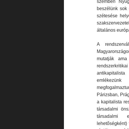
szemben Nyug
beszélünk sok
szétesése hel
szakszerveze
általános európ
A rendszervá
Magyarországo
mutatják ama 
rendszerkritik
antikapitalist
emlékezünk 
megfogalmazt
Párizsban, Prág
a kapitalista re
társadalmi öns
társadalmi 
lehetőségként) 