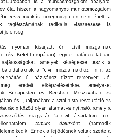
at-Európában is a munkásmozgalom apályáról
 év óta, hiszen a hagyományos munkásmozgalom
yébe
igazi
munkás tömegmozgalom nem lépett, a
tek taglétszámának radikális visszaesése is
ai jelenség.
ltás nyomán kisarjadt ún. civil mozgalmak
n (és Kelet-Európában) egyre határozottabban
sajátosságokat, amelyek kétségessé teszik a
ai baloldaliaknak a "civil mozgalmakhoz" mint az
a ellenállás új bázisához fűzött reményeit. Jól
még eredeti elképzeléseinkre, amelyeket
unk Budapesten és Bécsben, Moszkvában és
ában és Ljubljanában: a sztálinista restauráció és
stauráció között olyan alternatíva nyitható, amely a
zerveződés, magyarán "a civil társadalom" mint
ellenhatalom
tertium datur
ként (harmadik
felemelkedik. Ennek a fejlődésnek voltak szerte a