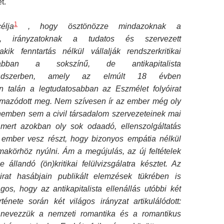
t.
1
élja
, hogy ösztönözze mindazoknak a
ek, irányzatoknak a tudatos és szervezett
akik fenntartás nélkül vállalják rendszerkritikai
abban a sokszínű, de antikapitalista
rendszerben, amely az elmúlt 18 évben
 talán a legtudatosabban az Eszmélet folyóirat
lmazódott meg. Nem szívesen ír az ember még oly
gnemben sem a civil társadalom szervezeteinek mai
, mert azokban oly sok odaadó, ellenszolgáltatás
 ember vesz részt, hogy bizonyos empátia nélkül
makörhöz nyúlni. Ám a megújulás, az új feltételek
e állandó (ön)kritikai felülvizsgálatra késztet. Az
irat hasábjain publikált elemzések tükrében is
gos, hogy az antikapitalista ellenállás utóbbi két
ténete során két világos irányzat artikulálódott:
n nevezzük a nemzeti romantika és a romantikus