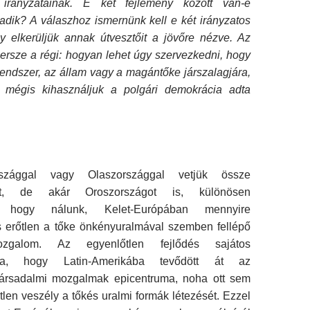
irányzatainak. E két fejlemény között van-e
adik? A válaszhoz ismernünk kell e két irányzatos
gy elkerüljük annak útvesztőit a jövőre nézve. Az
ersze a régi: hogyan lehet úgy szervezkedni, hogy
rendszer, az állam vagy a magántőke járszalagjára,
 mégis kihasználjuk a polgári demokrácia adta
szággal vagy Olaszországgal vetjük össze
ot, de akár Oroszországot is, különösen
, hogy nálunk, Kelet-Európában mennyire
és erőtlen a tőke önkényuralmával szemben fellépő
mozgalom. Az egyenlőtlen fejlődés sajátos
ása, hogy Latin-Amerikába tevődött át az
a társadalmi mozgalmak epicentruma, noha ott sem
tlen veszély a tőkés uralmi formák létezését. Ezzel