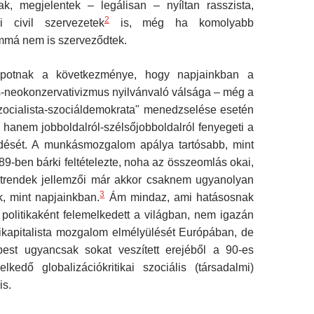
tak, megjelentek – legálisan – nyíltan rasszista,
2
li civil szervezetek
is, még ha komolyabb
má nem is szerveződtek.
apotnak a következménye, hogy napjainkban a
s-neokonzervativizmus nyilvánvaló válsága – még a
szocialista-szociáldemokrata" menedzselése esetén
, hanem jobboldalról-szélsőjobboldalról fenyegeti a
dését. A munkásmozgalom apálya tartósabb, mint
9-ben bárki feltételezte, noha az összeomlás okai,
ágtrendek jellemzői már akkor csaknem ugyanolyan
3
k, mint napjainkban.
Ám mindaz, ami hatásosnak
i politikaként felemelkedett a világban, nem igazán
tikapitalista mozgalom elmélyülését Európában, de
pest ugyancsak sokat veszített erejéből a 90-es
lkedő globalizációkritikai szociális (társadalmi)
is.