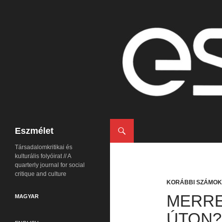
Keresés
Eszmélet
Társadalomkritikai és
kulturális folyóirat // A
quarterly journal for social
critique and culture
KORÁBBI SZÁMOK
MERRE
MAGYAR
ÚTON? 