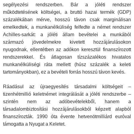
segélyezési rendszerben. Bár a jóléti rendszer
működtetésének költségei, a bruttó hazai termék (GDP)
százalékában mérve, hosszú távon csak marginálisan
emelkedtek, a munkanélküliség felfedte a német rendszer
Achilles-sarkát: a jóléti állam bevételei a munkából
származó jövedelmekre kivetett hozzájárulásokon
nyugodnak, ellentétben az adókon keresztül finanszírozott
rendszerekkel. És átlagosan tízszázalékos hivatalos
munkanélküliségi ráta mellett (húsz százalék a keleti
tartományokban), ez a bevételi forrás hosszú távon kevés.
Ráadásul az újraegyesítés társadalmi költségeit –
tizenhétmillió keletnémet integrálását a jóléti rendszerbe –
szintén nem az adóbevételekből, hanem a
társadalombiztosítási hozzájárulásokból képzett alapból
finanszírozták. 1990 óta évente hetvenötmilliárd euróval
támogatta a Nyugat a Keletet.