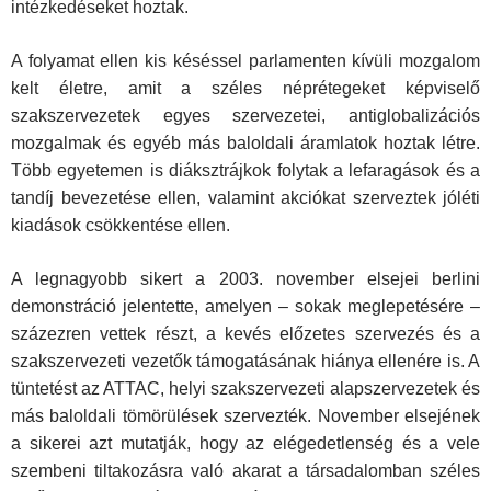
intézkedéseket hoztak.
A folyamat ellen kis késéssel parlamenten kívüli mozgalom
kelt életre, amit a széles néprétegeket képviselő
szakszervezetek egyes szervezetei, antiglobalizációs
mozgalmak és egyéb más baloldali áramlatok hoztak létre.
Több egyetemen is diáksztrájkok folytak a lefaragások és a
tandíj bevezetése ellen, valamint akciókat szerveztek jóléti
kiadások csökkentése ellen.
A legnagyobb sikert a 2003. november elsejei berlini
demonstráció jelentette, amelyen – sokak meglepetésére –
százezren vettek részt, a kevés előzetes szervezés és a
szakszervezeti vezetők támogatásának hiánya ellenére is. A
tüntetést az ATTAC, helyi szakszervezeti alapszervezetek és
más baloldali tömörülések szervezték. November elsejének
a sikerei azt mutatják, hogy az elégedetlenség és a vele
szembeni tiltakozásra való akarat a társadalomban széles