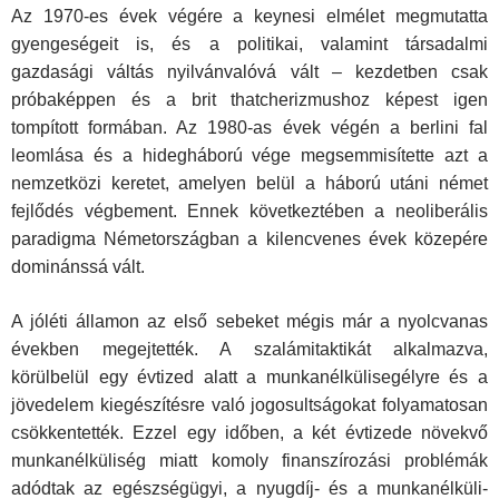
Az 1970-es évek végére a keynesi elmélet megmutatta
gyengeségeit is, és a politikai, valamint társadalmi
gazdasági váltás nyilvánvalóvá vált – kezdetben csak
próbaképpen és a brit thatcherizmushoz képest igen
tompított formában. Az 1980-as évek végén a berlini fal
leomlása és a hidegháború vége megsemmisítette azt a
nemzetközi keretet, amelyen belül a háború utáni német
fejlődés végbement. Ennek következtében a neoliberális
paradigma Németországban a kilencvenes évek közepére
dominánssá vált.
A jóléti államon az első sebeket mégis már a nyolcvanas
években megejtették. A szalámitaktikát alkalmazva,
körülbelül egy évtized alatt a munkanélkülisegélyre és a
jövedelem kiegészítésre való jogosultságokat folyamatosan
csökkentették. Ezzel egy időben, a két évtizede növekvő
munkanélküliség miatt komoly finanszírozási problémák
adódtak az egészségügyi, a nyugdíj- és a munkanélküli-