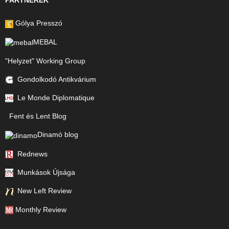
PARTNEREK
Gólya Presszó
MEBAL
"Helyzet" Working Group
Gondolkodó Antikvárium
Le Monde Diplomatique
Fent és Lent Blog
Dinamó blog
Rednews
Munkások Újsága
New Left Review
Monthly Review