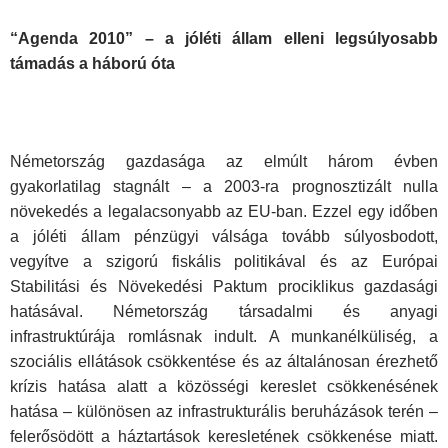
“Agenda 2010” – a jóléti állam elleni legsúlyosabb
támadás a háború óta
Németország gazdasága az elmúlt három évben
gyakorlatilag stagnált – a 2003-ra prognosztizált nulla
növekedés a legalacsonyabb az EU-ban. Ezzel egy időben
a jóléti állam pénzügyi válsága tovább súlyosbodott,
vegyítve a szigorú fiskális politikával és az Európai
Stabilitási és Növekedési Paktum prociklikus gazdasági
hatásával. Németország társadalmi és anyagi
infrastruktúrája romlásnak indult. A munkanélküliség, a
szociális ellátások csökkentése és az általánosan érezhető
krízis hatása alatt a közösségi kereslet csökkenésének
hatása – különösen az infrastrukturális beruházások terén –
felerősödött a háztartások keresletének csökkenése miatt.