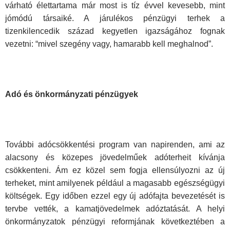
várható élettartama már most is tíz évvel kevesebb, mint
jómódú társaiké. A járulékos pénzügyi terhek a
tizenkilencedik század kegyetlen igazságához fognak
vezetni: “mivel szegény vagy, hamarabb kell meghalnod”.
Adó és önkormányzati pénzügyek
További adócsökkentési program van napirenden, ami az
alacsony és közepes jövedelműek adóterheit kívánja
csökkenteni. Ám ez közel sem fogja ellensúlyozni az új
terheket, mint amilyenek például a magasabb egészségügyi
költségek. Egy időben ezzel egy új adófajta bevezetését is
tervbe vették, a kamatjövedelmek adóztatását. A helyi
önkormányzatok pénzügyi reformjának következtében a