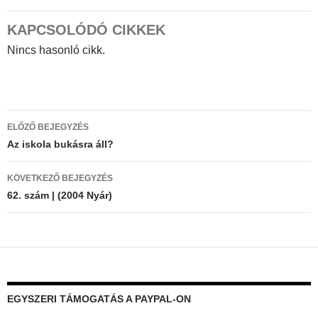
KAPCSOLÓDÓ CIKKEK
Nincs hasonló cikk.
Bejegyzés
ELŐZŐ BEJEGYZÉS
navigáció
Az iskola bukásra áll?
KÖVETKEZŐ BEJEGYZÉS
62. szám | (2004 Nyár)
EGYSZERI TÁMOGATÁS A PAYPAL-ON