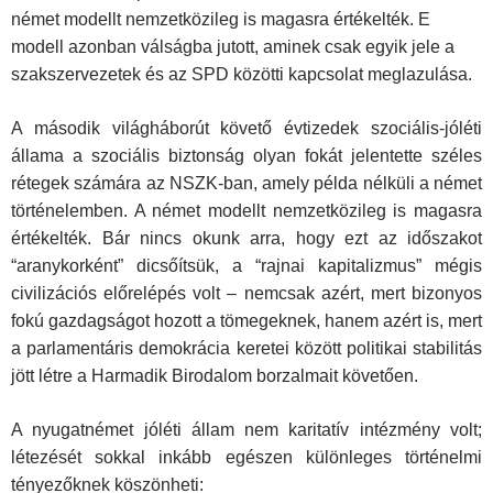
német modellt nemzetközileg is magasra értékelték. E
modell azonban válságba jutott, aminek csak egyik jele a
szakszervezetek és az SPD közötti kapcsolat meglazulása.
A második világháborút követő évtizedek szociális-jóléti
állama a szociális biztonság olyan fokát jelentette széles
rétegek számára az NSZK-ban, amely példa nélküli a német
történelemben. A német modellt nemzetközileg is magasra
értékelték. Bár nincs okunk arra, hogy ezt az időszakot
“aranykorként” dicsőítsük, a “rajnai kapitalizmus” mégis
civilizációs előrelépés volt – nemcsak azért, mert bizonyos
fokú gazdagságot hozott a tömegeknek, hanem azért is, mert
a parlamentáris demokrácia keretei között politikai stabilitás
jött létre a Harmadik Birodalom borzalmait követően.
A nyugatnémet jóléti állam nem karitatív intézmény volt;
létezését sokkal inkább egészen különleges történelmi
tényezőknek köszönheti: