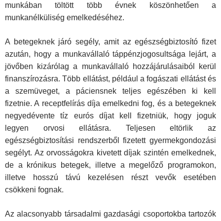
munkában töltött több évnek köszönhetően a
munkanélküliség emelkedéséhez.
A betegeknek járó segély, amit az egészségbiztosító fizet
azután, hogy a munkavállaló táppénzjogosultsága lejárt, a
jövőben kizárólag a munkavállaló hozzájárulásaiból kerül
finanszírozásra. Több ellátást, például a fogászati ellátást és
a szemüveget, a páciensnek teljes egészében ki kell
fizetnie. A receptfelírás díja emelkedni fog, és a betegeknek
negyedévente tíz eurós díjat kell fizetniük, hogy joguk
legyen orvosi ellátásra. Teljesen eltörlik az
egészségbiztosítási rendszerből fizetett gyermekgondozási
segélyt. Az orvosságokra kivetett díjak szintén emelkednek,
de a krónikus betegek, illetve a megelőző programokon,
illetve hosszú távú kezelésen részt vevők esetében
csökkeni fognak.
Az alacsonyabb társadalmi gazdasági csoportokba tartozók