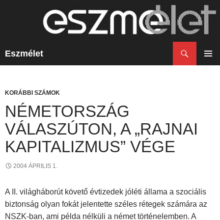
Keresés
Eszmélet
KILÉPÉS
A
ELSŐ
TARTALOMBA
MENÜ
KORÁBBI SZÁMOK
NÉMETORSZÁG
VÁLASZÚTON, A „RAJNAI
KAPITALIZMUS” VÉGE
2004 ÁPRILIS 1.
A II. világháborút követő évtizedek jóléti állama a szociális
biztonság olyan fokát jelentette széles rétegek számára az
NSZK-ban, ami példa nélküli a német történelemben. A