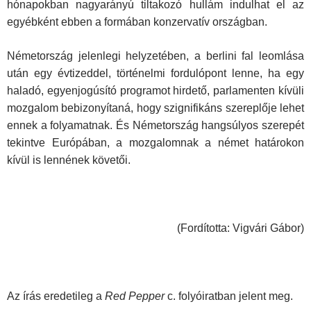
hónapokban nagyarányú tiltakozó hullám indulhat el az
egyébként ebben a formában konzervatív országban.
Németország jelenlegi helyzetében, a berlini fal leomlása
után egy évtizeddel, történelmi fordulópont lenne, ha egy
haladó, egyenjogúsító programot hirdető, parlamenten kívüli
mozgalom bebizonyítaná, hogy szignifikáns szereplője lehet
ennek a folyamatnak. És Németország hangsúlyos szerepét
tekintve Európában, a mozgalomnak a német határokon
kívül is lennének követői.
(Fordította: Vigvári Gábor)
Az írás eredetileg a
Red Pepper
c. folyóiratban jelent meg.