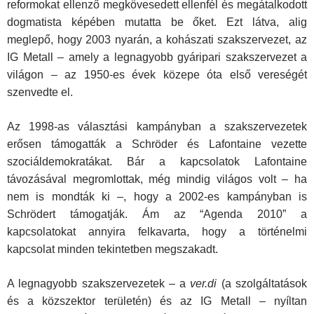
reformokat ellenző megkövesedett ellenfél és megátalkodott
dogmatista képében mutatta be őket. Ezt látva, alig
meglepő, hogy 2003 nyarán, a kohászati szakszervezet, az
IG Metall – amely a legnagyobb gyáripari szakszervezet a
világon – az 1950-es évek közepe óta első vereségét
szenvedte el.
Az 1998-as választási kampányban a szakszervezetek
erősen támogatták a Schröder és Lafontaine vezette
szociáldemokratákat. Bár a kapcsolatok Lafontaine
távozásával megromlottak, még mindig világos volt – ha
nem is mondták ki –, hogy a 2002-es kampányban is
Schrödert támogatják. Ám az “Agenda 2010” a
kapcsolatokat annyira felkavarta, hogy a történelmi
kapcsolat minden tekintetben megszakadt.
A legnagyobb szakszervezetek – a
ver.di
(a szolgáltatások
és a közszektor területén) és az IG Metall – nyíltan