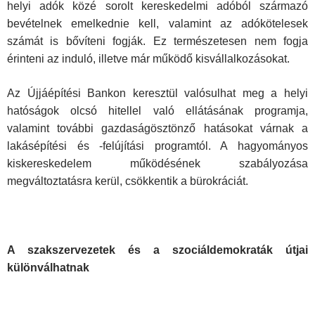
helyi adók közé sorolt kereskedelmi adóból származó
bevételnek emelkednie kell, valamint az adókötelesek
számát is bővíteni fogják. Ez természetesen nem fogja
érinteni az induló, illetve már működő kisvállalkozásokat.
Az Újjáépítési Bankon keresztül valósulhat meg a helyi
hatóságok olcsó hitellel való ellátásának programja,
valamint további gazdaságösztönző hatásokat várnak a
lakásépítési és -felújítási programtól. A hagyományos
kiskereskedelem működésének szabályozása
megváltoztatásra kerül, csökkentik a bürokráciát.
A szakszervezetek és a szociáldemokraták útjai
különválhatnak