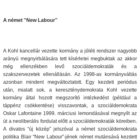
A német “New Labour”
A Kohl kancellár vezette kormány a jóléti rendszer nagyobb
arányú megnyirbálására tett kísérletei megbuktak az akkor
még ellenzékben levő szociáldemokraták és a
szakszervezetek ellenállásán. Az 1998-as kormányváltás
azonban mindent megváltoztatott. Egy kezdeti periódus
után, mialatt sok, a kereszténydemokrata Kohl vezette
kormány által hozott megszorító intézkedést (például a
táppénz csökkentése) visszavontak, a szociáldemokrata
Oskar Lafontaine 1999. márciusi lemondásával megnyílt az
út a neoliberális fordulat előtt a szociáldemokraták köreiben.
A divatos “új közép” jelszóval a német szociáldemokrata
politika Blair “New Labour”-jének német mutánsává kezdett