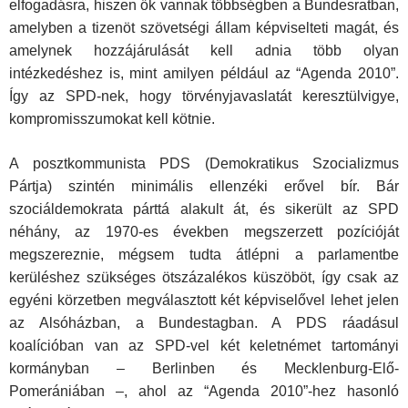
elfogadásra, hiszen ők vannak többségben a Bundesratban,
amelyben a tizenöt szövetségi állam képviselteti magát, és
amelynek hozzájárulását kell adnia több olyan
intézkedéshez is, mint amilyen például az “Agenda 2010”.
Így az SPD-nek, hogy törvényjavaslatát keresztülvigye,
kompromisszumokat kell kötnie.
A posztkommunista PDS (Demokratikus Szocializmus
Pártja) szintén minimális ellenzéki erővel bír. Bár
szociáldemokrata párttá alakult át, és sikerült az SPD
néhány, az 1970-es években megszerzett pozícióját
megszereznie, mégsem tudta átlépni a parlamentbe
kerüléshez szükséges ötszázalékos küszöböt, így csak az
egyéni körzetben megválasztott két képviselővel lehet jelen
az Alsóházban, a Bundestagban. A PDS ráadásul
koalícióban van az SPD-vel két keletnémet tartományi
kormányban – Berlinben és Mecklenburg-Elő-
Pomerániában –, ahol az “Agenda 2010”-hez hasonló