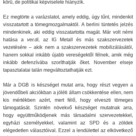
körű, de politikai képviselete hiányzik.
Ez megtörte a varázslatot, amely eddig, úgy tűnt, mindenkit
visszatartott a tömegmozgalmaktól. A berlini tüntetés jelzés
mindenkinek, aki eddig visszatartotta magát. Már volt némi
hatása a
ver.di,
az IG Metall és más szakszervezetek
vezetésére – akik nem a szakszervezetek mobilizálásától,
hanem sokkal inkább újabb vereségektől félnek, amik még
inkább defenzívába szoríthatják őket. November elseje
tapasztalatai talán megváltoztathatják ezt.
Már a DGB is készséget mutat arra, hogy részt vegyen a
jövendőbeli akciókban a jóléti állam csökkentése ellen, nem
kis mértékben azért, mert félő, hogy elveszti tömeges
támogatását. Szintén növekvő készséget mutatnak arra,
hogy együttműködjenek más társadalmi szervezetekkel,
egyházi személyekkel, valamint az SPD és a zöldek
elégedetlen választóival. Ezzel a lendülettel az elkövetkező