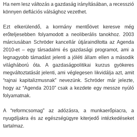
Ha nem lesz változás a gazdaság irányításában, a recesszió
könnyen deflációs válsághoz vezethet.
Ezt elkerülendő, a kormány mentőövet keresve még
erőteljesebben folyamodott a neoliberális tanokhoz. 2003
márciusában Schröder kancellár útjáraindította az Agenda
2010-et – egy társadalmi és gazdasági programot, ami a
legnagyobb támadást jelenti a jóléti állam ellen a második
világháború óta. A gazdaságpolitikai kurzus gyökeres
megváltoztatását jelenti, ami véglegesen likvidálja azt, amit
“rajnai kapitalizmusnak” nevezünk. Schröder már jelezte,
hogy az “Agenda 2010” csak a kezdete egy messze nyúló
folyamatnak.
A “reformcsomag” az adózásra, a munkaerőpiacra, a
nyugdíjakra és az egészségügyre kiterjedő intézkedéseket
tartalmaz.