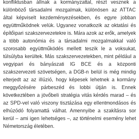
konfliktusban állnak a kormányzattal, részt vesznek a
különböző társadalmi mozgalmak, különösen az ATTAC
által képviselt kezdeményezésekben, és egyre jobban
együttműködnek velük. Ugyanez vonatkozik az oktatási és
építőipari szakszervezetekre is. Mára azok az erők, amelyek
a több autonómia és a társadalmi mozgalmakkal való
szorosabb együttműködés mellett teszik le a voksukat,
túlsúlyba kerültek. Más szakszervezetekben, mint például a
vegyipari és bányászati IG BCE és a központi
szakszervezeti szövetségen, a DGB-n belül is még mindig
elterjedt az az illúzió, hogy képesek lehetnek a kormány
meggyőzésére párbeszéd és lobbi útján is. Ennek
következtében a jövőbeli stratégia vitás kérdés marad – és
az SPD-vel való viszony tisztázása egy ellentmondásos és
elhúzódó folyamattá válhat. Amennyibe a szakításra sor
kerül – ami igen lehetséges –, az történelmi esemény lehet
Németország életében.