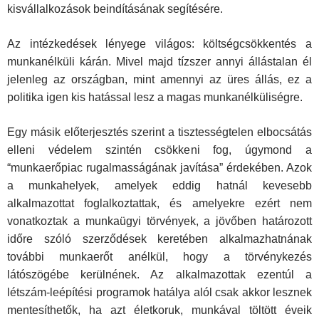
kisvállalkozások beindításának segítésére.
Az intézkedések lényege világos: költségcsökkentés a
munkanélküli kárán. Mivel majd tízszer annyi állástalan él
jelenleg az országban, mint amennyi az üres állás, ez a
politika igen kis hatással lesz a magas munkanélküliségre.
Egy másik előterjesztés szerint a tisztességtelen elbocsátás
elleni védelem szintén csökkeni fog, úgymond a
“munkaerőpiac rugalmasságának javítása” érdekében. Azok
a munkahelyek, amelyek eddig hatnál kevesebb
alkalmazottat foglalkoztattak, és amelyekre ezért nem
vonatkoztak a munkaügyi törvények, a jövőben határozott
időre szóló szerződések keretében alkalmazhatnának
további munkaerőt anélkül, hogy a törvénykezés
látószögébe kerülnének. Az alkalmazottak ezentúl a
létszám-leépítési programok hatálya alól csak akkor lesznek
mentesíthetők, ha azt életkoruk, munkával töltött éveik