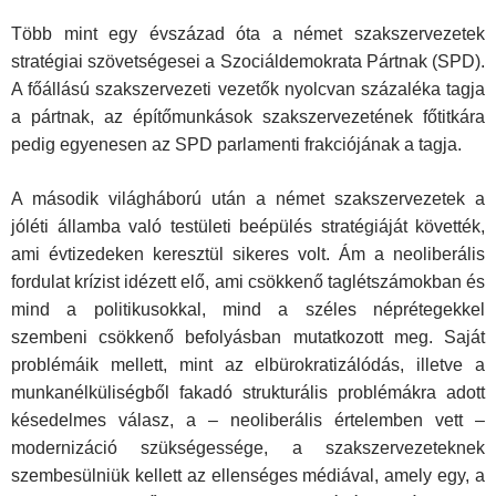
Több mint egy évszázad óta a német szakszervezetek
stratégiai szövetségesei a Szociáldemokrata Pártnak (SPD).
A főállású szakszervezeti vezetők nyolcvan százaléka tagja
a pártnak, az építőmunkások szakszervezetének főtitkára
pedig egyenesen az SPD parlamenti frakciójának a tagja.
A második világháború után a német szakszervezetek a
jóléti államba való testületi beépülés stratégiáját követték,
ami évtizedeken keresztül sikeres volt. Ám a neoliberális
fordulat krízist idézett elő, ami csökkenő taglétszámokban és
mind a politikusokkal, mind a széles néprétegekkel
szembeni csökkenő befolyásban mutatkozott meg. Saját
problémáik mellett, mint az elbürokratizálódás, illetve a
munkanélküliségből fakadó strukturális problémákra adott
késedelmes válasz, a – neoliberális értelemben vett –
modernizáció szükségessége, a szakszervezeteknek
szembesülniük kellett az ellenséges médiával, amely egy, a