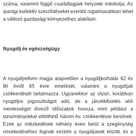
száma, valamint függő családtagjaik helyzete indokolja. Az
iparági kollektív szerződéseket ezentúl rugalmasabban lehet
a változó gazdasági környezethez alakítani.
Nyugdíj és egészségügy
A nyugdíjreform magja alapvetően a nyugdíjkorhatár 62 és
fél évről 65 évre emelését, valamint a nyugdíjak
csökkentését tartalmazza. Ugyanekkor az olyan, korábban
nyugdíjra jogosultságot adó, de a járulékfizetés alól
mentességet élvező időszakok hossza, mint például a
tanulmányokkal eltölthető három év, csökkentésre kerülnek.
Ezek az intézkedések néhány éven belül a szegénység
növekedéséhez fognak vezetni a nyugdíjasok között, és a