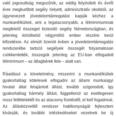
való jogosultság megszűnik, az eddig folyósított és évről
évre megkurtított segély helyett, adminisztratív okokból, az
úgynevezett jövedelemtámogatást kapják kézhez a
munkanélküliek, ami a legalacsonyabb, a létminimumnak
megfelelő összeget biztosító segély Németországban, és
jelenleg körülbelül négymillió ember részére kerül
kifizetésre. Az elmúlt tizenöt évben a jövedelemtámogatás
rendszerébe tartozó segélyek összegét folyamatosan
csökkentették, összegük jelenleg az EU-ban elfogadott
létminimum – az átlagbérek fele – alatt van.
Ráadásul a követelmény, miszerint a munkanélküliek
gyakorlatilag kötelesek elfogadni az állami munkaügyi
hivatal által felajánlott állást, tovább szigorodott, így
gyakorlatilag bármely állást, függetlenül az esetlegesen
rossz feltételektől és az alacsony fizetéstől, el kell fogadniuk.
Az állásközvetítő rendszer hatékonyságát fejleszteni
kívánják, és további intézkedéseket vezetnek be új