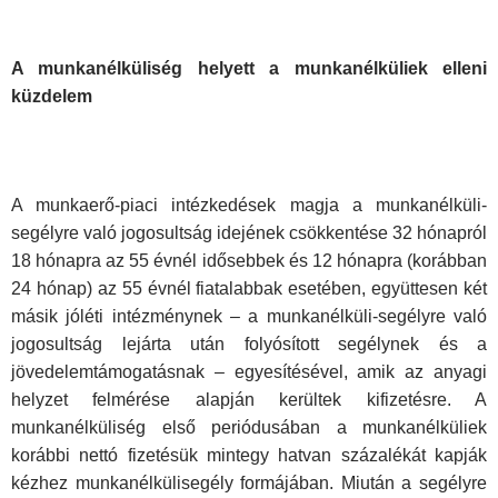
A munkanélküliség helyett a munkanélküliek elleni
küzdelem
A munkaerő-piaci intézkedések magja a munkanélküli-
segélyre való jogosultság idejének csökkentése 32 hónapról
18 hónapra az 55 évnél idősebbek és 12 hónapra (korábban
24 hónap) az 55 évnél fiatalabbak esetében, együttesen két
másik jóléti intézménynek – a munkanélküli-segélyre való
jogosultság lejárta után folyósított segélynek és a
jövedelemtámogatásnak – egyesítésével, amik az anyagi
helyzet felmérése alapján kerültek kifizetésre. A
munkanélküliség első periódusában a munkanélküliek
korábbi nettó fizetésük mintegy hatvan százalékát kapják
kézhez munkanélkülisegély formájában. Miután a segélyre