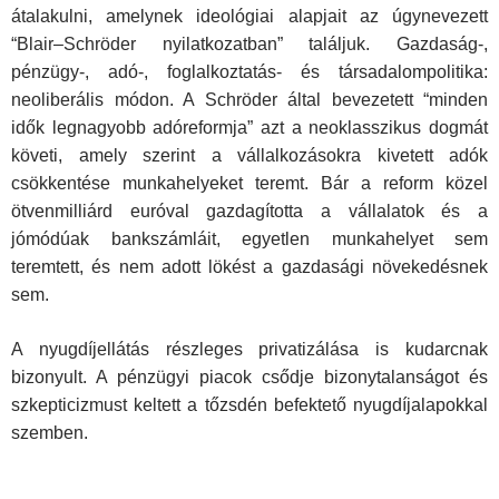
átalakulni, amelynek ideológiai alapjait az úgynevezett
“Blair–Schröder nyilatkozatban” találjuk. Gazdaság-,
pénzügy-, adó-, foglalkoztatás- és társadalompolitika:
neoliberális módon. A Schröder által bevezetett “minden
idők legnagyobb adóreformja” azt a neoklasszikus dogmát
követi, amely szerint a vállalkozásokra kivetett adók
csökkentése munkahelyeket teremt. Bár a reform közel
ötvenmilliárd euróval gazdagította a vállalatok és a
jómódúak bankszámláit, egyetlen munkahelyet sem
teremtett, és nem adott lökést a gazdasági növekedésnek
sem.
A nyugdíjellátás részleges privatizálása is kudarcnak
bizonyult. A pénzügyi piacok csődje bizonytalanságot és
szkepticizmust keltett a tőzsdén befektető nyugdíjalapokkal
szemben.