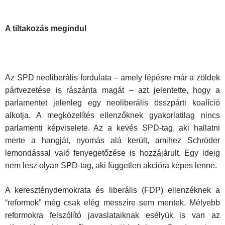
A tiltakozás megindul
Az SPD neoliberális fordulata – amely lépésre már a zöldek
pártvezetése is rászánta magát – azt jelentette, hogy a
parlamentet jelenleg egy neoliberális összpárti koalíció
alkotja. A megközelítés ellenzőknek gyakorlatilag nincs
parlamenti képviselete. Az a kevés SPD-tag, aki hallatni
merte a hangját, nyomás alá került, amihez Schröder
lemondással való fenyegetőzése is hozzájárult. Egy ideig
nem lesz olyan SPD-tag, aki független akcióra képes lenne.
A kereszténydemokrata és liberális (FDP) ellenzéknek a
“reformok” még csak elég messzire sem mentek. Mélyebb
reformokra felszólító javaslataiknak esélyük is van az