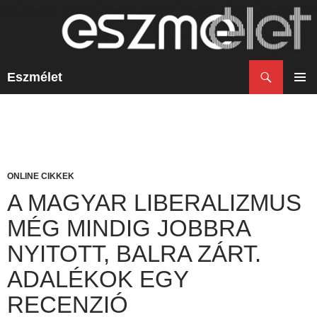
Keresés
Eszmélet
KILÉPÉS
A
ELSŐ
TARTALOMBA
MENÜ
ONLINE CIKKEK
A MAGYAR LIBERALIZMUS
MÉG MINDIG JOBBRA
NYITOTT, BALRA ZÁRT.
ADALÉKOK EGY
RECENZIÓ