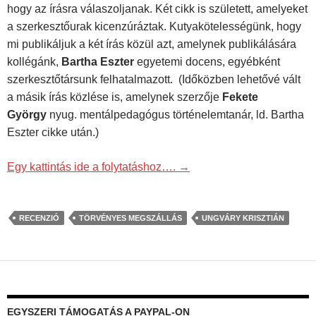
hogy az írásra válaszoljanak. Két cikk is született, amelyeket
a szerkesztőurak kicenzúráztak. Kutyakötelességünk, hogy
mi publikáljuk a két írás közül azt, amelynek publikálására
kollégánk,
Bartha Eszter
egyetemi docens, egyébként
szerkesztőtársunk felhatalmazott. (Időközben lehetővé vált
a másik írás közlése is, amelynek szerzője
Fekete
György
nyug. mentálpedagógus történelemtanár, ld. Bartha
Eszter cikke után.)
Egy kattintás ide a folytatáshoz….
→
RECENZIÓ
TÖRVÉNYES MEGSZÁLLÁS
UNGVÁRY KRISZTIÁN
EGYSZERI TÁMOGATÁS A PAYPAL-ON