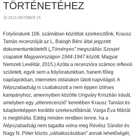
TÖRTÉNETÉHEZ
2015 OKTÓBER 15.
Folyóiratunk 106. számában közöltük szerkesztőnk, Krausz
Tamás recenzióját az L. Balogh Béni által jegyzett
dokumentumkötetről (
„Törvényes” megszállás Szovjet
csapatok Magyarországon 1944-1947 között
, Magyar
Nemzeti Levéltár, 2015.) Azóta a recenzióra számos reflexió
született, egyik sem a folyóiratunkban, hanem főleg
napilapokban, internetes oldalakon látott napvilágot. A
Népszabadság
is csatlakozott a nem éppen ízléses
kampányhoz, amennyiben közölte Ungváry Krisztián írását,
amelyben egy „ellenrecenzió” keretében Krausz Tamást és
tulajdonképpen korábbi szerkesztőtársát, Varga Éva Máriát
is megbírálta. Eddig minden rendben lenne, ha a
Népszabadság
nem tagadta volna meg Révész Sándor és
Nagy N. Péter közös „vállalkozásában” annak lehetőségét,