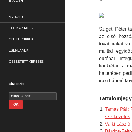
ENGLISH
AKTUÁLIS
HOL KAPHATÓ?
Szigeti Péter t
az első hozzás
ONLINE CIKKEK
továbbiakat vár
ESEMÉNYEK
múlttal egyid
európai integ
ÖSSZETETT KERESÉS
konkrétan a ma
hátterében pedi
iraki háború kö
HÍRLEVÉL
Tartalomjegy
Tamás Pál : R
szerkezetek
Valki László
Bárdos-Félto