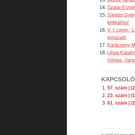
Szalai Erzséb
Sándor Györg
kritikáihoz
V. I. Lenin :
kimaradt
Karácsony Mi
Lévai Katali
Vilmos, Varg
KAPCSOLÓ
57. szám | (
23. szám | (
61. szám | (
Bejegyzé