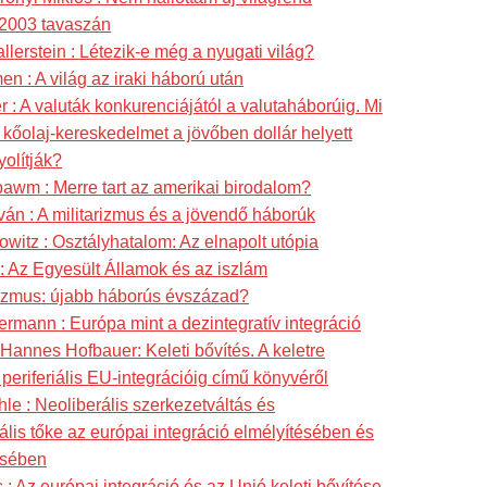
 2003 tavaszán
lerstein : Létezik-e még a nyugati világ?
 : A világ az iraki háború után
r : A valuták konkurenciájától a valutaháborúig. Mi
a kőolaj-kereskedelmet a jövőben dollár helyett
olítják?
bawm : Merre tart az amerikai birodalom?
ván : A militarizmus és a jövendő háborúk
owitz : Osztályhatalom: Az elnapolt utópia
: Az Egyesült Államok és az iszlám
izmus: újabb háborús évszázad?
mann : Európa mint a dezintegratív integráció
 Hannes Hofbauer: Keleti bővítés. A keletre
 periferiális EU-integrációig című könyvéről
le : Neoliberális szerkezetváltás és
ális tőke az európai integráció elmélyítésében és
ésében
: Az európai integráció és az Unió keleti bővítése