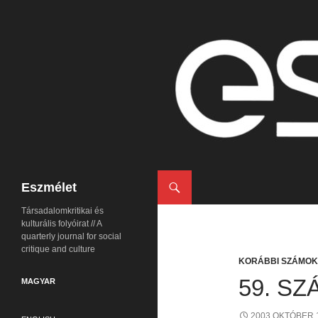
Keresés
Eszmélet
Társadalomkritikai és
kulturális folyóirat // A
quarterly journal for social
critique and culture
KORÁBBI SZÁMOK
59. SZ
MAGYAR
2003 OKTÓBER 