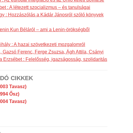
et : A létezett szocializmus – és tanulságai
y : Hozzászólás a Kádár Jánosról szóló könyvek
 Lenin Kun Béláról – ami a Lenin-örökségből
hály : A hazai szövetkezeti mozgalomról
n, Gazsó Ferenc, Ferge Zsuzsa, Ágh Attila, Csányi
a Erzsébet : Felelősség, igazságosság, szolidaritás
DÓ CIKKEK
2003 Tavasz)
1994 Ősz)
2004 Tavasz)
s