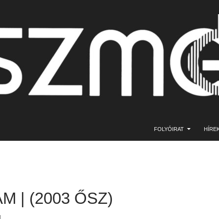
KILÉPÉS A TARTALOMBA
FOLYÓIRAT
HÍRE
ÁM | (2003 ŐSZ)
1.