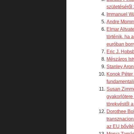
születéséről
Immanuel Wal
Andre Mommen
Elmar Altvate
történik, ha 
euróban bony
Eric J. Hobs
Mészáros Ist
Stanley Aron
Konok Péter 
fundamental
Susan Zimmer
gyakorlótere
törekvéstől a
Dorothee Boh
transznacion
az EU bővít
Morva Tamás 