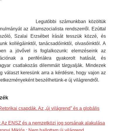
Legutóbbi számunkban közöltük
anulmányát az államszocialista rendszerről. Ezúttal
zóló, Szalai Erzsébet írását tesszük közzé, és
unk kollégáinktól, tanácsadóinktól, olvasóinktól. A
őben a jövővel is foglalkozunk: elemzéseink az
rációnak a perifériákra gyakorolt hatását, és
gyar csatlakozás dilemmáit tárgyalják. Mindezek
g választ keresünk arra a kérdésre, hogy vajon az
vetkezményeként beszélhetünk-e új világrendről.
zék
etorikai csapdák. Az „új világrend” és a globális
 : Az ENSZ és a nemzetközi jog sorsának alakulása
ronyi Miklós : Nem hallottam új világrend