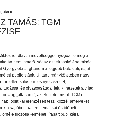
K
,
HÍREK
Z TAMÁS: TGM
ÉZISE
iklós rendkívüli műveltséggel nyűgözi le még a
ltalán nem ismerő, sőt az azt elutasító értelmiségi
int György óta alighanem a legjobb baloldali, saját
elméleti publicistánk. Új tanulmánykötetében nagy
lérhetetlen stílusban és nyelvezettel,
iai tudással és olvasottsággal fejti ki nézeteit a világ
ország „állásáról”, az élet értelméről. TGM e
api politikai elemzéseit teszi közzé, amelyeket
nek a sajtóból, hanem tematikai és időbeli
lönféle filozófiai-elméleti írásait publikálja,