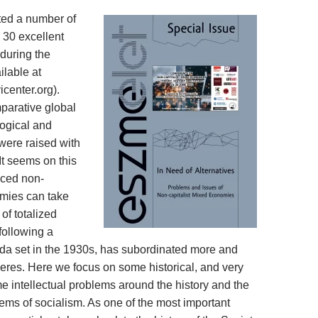
ted a number of
e 30 excellent
 during the
ilable at
center.org).
parative global
logical and
 were raised with
 It seems on this
nced non-
omies can take
of totalized
following a
da set in the 1930s, has subordinated more and
eres. Here we focus on some historical, and very
me intellectual problems around the history and the
lems of socialism. As one of the most important