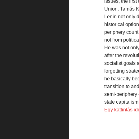
issues, the first
Union. Tamás Kr
Lenin not only d
historical optio
periphery countr
not from politic
He was not only 
after the revol
socialist goals a
forgetting strate
he basically be
transition to an
semi-periphery 
state capitalism
Egy kattintás i