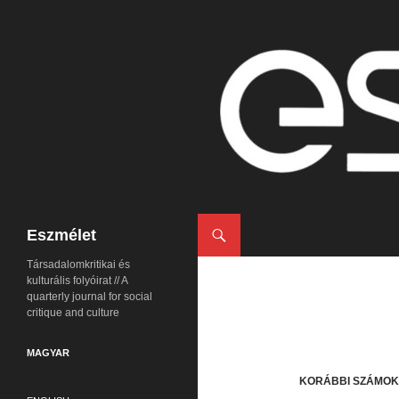
Keresés
Eszmélet
Társadalomkritikai és
kulturális folyóirat // A
quarterly journal for social
critique and culture
MAGYAR
KORÁBBI SZÁMOK