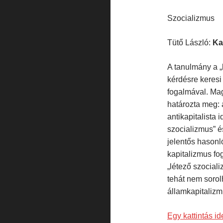
Szocializmus
Tütő László:
Ka
A tanulmány a „l
kérdésre keresi 
fogalmával. Mag
határozta meg: 
antikapitalista 
szocializmus” é
jelentős hasonl
kapitalizmus f
„létező szocial
tehát nem sorol
államkapitaliz
Egy kattintás i