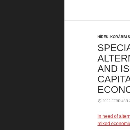
HÍREK
,
KORÁBBI 
SPECIA
ALTER
AND I
CAPITA
ECON
2022 FEBRUÁR 
In need of alter
mixed economi