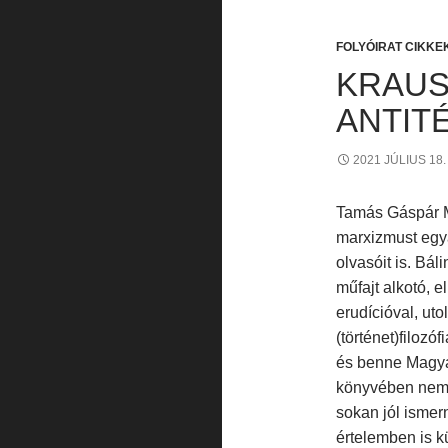
FOLYÓIRAT CIKKE
KRAUS
ANTIT
2021 JÚLIUS 18.
Tamás Gáspár M
marxizmust egyá
olvasóit is. Bál
műfajt alkotó, 
erudícióval, uto
(történet)filozóf
és benne Magyar
könyvében nem n
sokan jól ismer
értelemben is kü