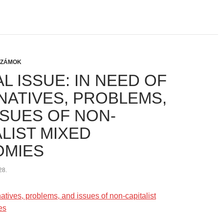
SZÁMOK
L ISSUE: IN NEED OF
NATIVES, PROBLEMS,
SSUES OF NON-
LIST MIXED
OMIES
28.
natives, problems, and issues of non-capitalist
es