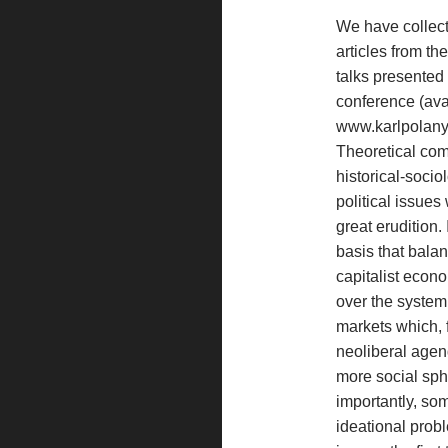
We have collec
articles from th
talks presented
conference (ava
www.karlpolanyi
Theoretical com
historical-socio
political issues
great erudition.
basis that bala
capitalist econ
over the system 
markets which, 
neoliberal agen
more social sph
importantly, so
ideational prob