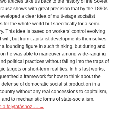
 two articles take us back to the history of the Soviet
ausz shows with great precision that by the 1890s
eveloped a clear idea of multi-stage socialist
ns for the whole world but specifically for a semi-
y. This idea is based on workers’ control evolving
al will, but from capitalist developments themselves.
a founding figure in such thinking, but during and
ution he was able to maneuver among wide-ranging
nd political practices without falling into the traps of
gic targets or short-term realities. In his last works,
queathed a framework for how to think about the
d defense of democratic socialist production in a
country without any real concessions to capitalism,
, and to mechanistic forms of state-socialism.
de a folytatáshoz….
→