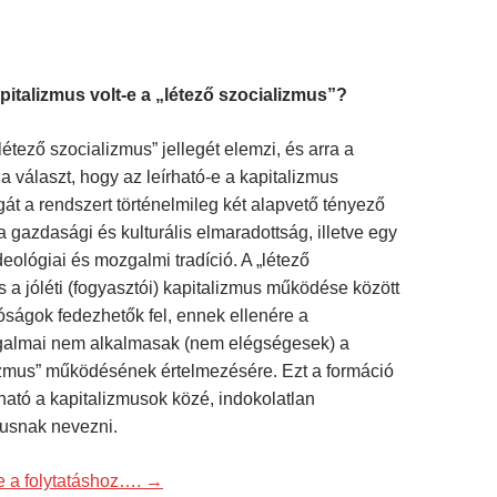
pitalizmus volt-e a „létező szocializmus”?
étező szocializmus” jellegét elemzi, és arra a
a választ, hogy az leírható-e a kapitalizmus
át a rendszert történelmileg két alapvető tényező
a gazdasági és kulturális elmaradottság, illetve egy
ideológiai és mozgalmi tradíció. A „létező
s a jóléti (fogyasztói) kapitalizmus működése között
óságok fedezhetők fel, ennek ellenére a
ogalmai nem alkalmasak (nem elégségesek) a
izmus” működésének értelmezésére. Ezt a formáció
ható a kapitalizmusok közé, indokolatlan
musnak nevezni.
de a folytatáshoz….
→