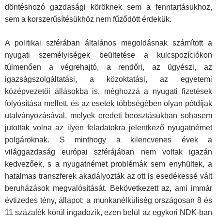
döntéshozó gazdasági köröknek sem a fenntartásukhoz,
sem a korszerűsítésükhöz nem fűződött érdekük.
A politikai szférában általános megoldásnak számított a
nyugati személyiségek beültetése a kulcspozíciókon
túlmenően a végrehajtó, a rendőri, az ügyészi, az
igazságszolgáltatási, a közoktatási, az egyetemi
középvezetői állásokba is, méghozzá a nyugati fizetések
folyósítása mellett, és az esetek többségében olyan pótdíjak
utalványozásával, melyek eredeti beosztásukban sohasem
jutottak volna az ilyen feladatokra jelentkező nyugatnémet
polgároknak. S minthogy a kilencvenes évek a
világgazdaság európai szférájában nem voltak igazán
kedvezőek, s a nyugatnémet problémák sem enyhültek, a
hatalmas transzferek akadályozták az ott is esedékessé vált
beruházások megvalósítását. Bekövetkezett az, ami immár
évtizedes tény, állapot: a munkanélküliség országosan 8 és
11 százalék körül ingadozik, ezen belül az egykori NDK-ban