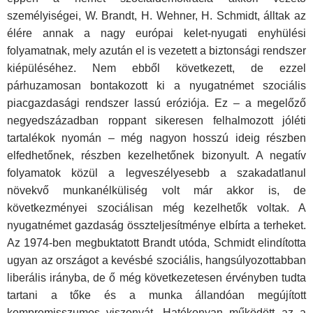
személyiségei, W. Brandt, H. Wehner, H. Schmidt, álltak az
élére annak a nagy európai kelet-nyugati enyhülési
folyamatnak, mely azután el is vezetett a biztonsági rendszer
kiépüléséhez. Nem ebből következett, de ezzel
párhuzamosan bontakozott ki a nyugatnémet szociális
piacgazdasági rendszer lassú eróziója. Ez – a megelőző
negyedszázadban roppant sikeresen felhalmozott jóléti
tartalékok nyomán – még nagyon hosszú ideig részben
elfedhetőnek, részben kezelhetőnek bizonyult. A negatív
folyamatok közül a legveszélyesebb a szakadatlanul
növekvő munkanélküliség volt már akkor is, de
következményei szociálisan még kezelhetők voltak. A
nyugatnémet gazdaság összteljesítménye elbírta a terheket.
Az 1974-ben megbuktatott Brandt utóda, Schmidt elindította
ugyan az országot a kevésbé szociális, hangsúlyozottabban
liberális irányba, de ő még következetesen érvényben tudta
tartani a tőke és a munka állandóan megújított
kompromisszumos viszonyát. Hatékonyan működött az a