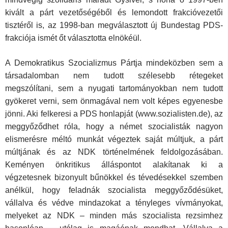
kivált a párt vezetőségéből és lemondott frakcióvezetői
tisztéről is, az 1998-ban megválasztott új Bundestag PDS-
frakciója ismét őt választotta elnökéül.
A Demokratikus Szocializmus Pártja mindeközben sem a
társadalomban nem tudott szélesebb rétegeket
megszólítani, sem a nyugati tartományokban nem tudott
gyökeret verni, sem önmagával nem volt képes egyenesbe
jönni. Aki felkeresi a PDS honlapját (www.sozialisten.de), az
meggyőződhet róla, hogy a német szocialisták nagyon
elismerésre méltó munkát végeztek saját múltjuk, a párt
múltjának és az NDK történelmének feldolgozásában.
Keményen önkritikus álláspontot alakítanak ki a
végzetesnek bizonyult bűnökkel és tévedésekkel szemben
anélkül, hogy feladnák szocialista meggyőződésüket,
vállalva és védve mindazokat a tényleges vívmányokat,
melyeket az NDK – minden más szocialista rezsimhez