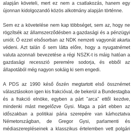
alapján követeli, mert ez nem a csatlakozás, hanem egy
újonnan kidolgozandó közös alkotmány alapján történne.
Sem ez a követelése nem kap többséget, sem az, hogy ne
rögzítsék az államszerződésben a gazdasági és a pénzügyi
uniót. Ő ezzel elsősorban az NDK nemzeti vagyonát akarta
védeni. Azt talán ő sem látta előre, hogy a nyugatnémet
valuta azonnali bevezetése a régi NSZK-t is máig hatóan a
gazdasági recesszió peremére sodorja, és ebből az
állapotából még nagyon sokáig ki sem engedi.
A PDS az 1990 késő őszén megtartott első össznémet
választásokon igen kis frakcióval, de bekerül a Bundestagba
és a frakció elnöke, egyben a párt "arca" ettől kezdve,
mindenki mást megelőzve Gysi. Maga a párt ebben az
időszakban a politikai pária szerepére van kárhoztatva
Németországban, de Gregor Gysi, parlamenti és
médiaszerepléseinek a klasszikus értelemben vett polgári