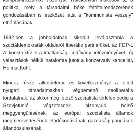
politika, mely a társadalmi béke feltételrendszerének
gondozásában is eszközét látta a "kommunista veszély"
elhárításának.
1982-ben a jobboldalnak sikerült leválasztania a
szociáldemokraták oldaláról liberális partnerüket, az FDP-t.
A konstruktív bizalmatlansági indítvány intézményével, új
választások nélkül hatalomra jutott a konzervatív kancellár,
Helmut Kohl.
Mindez része, alkotóeleme és következménye a fejlett
nyugati társadalmakban végbemenő neoliberális
fordulatnak, az akkor még létező szocialista térfélen pedig a
Szovjetunió végzetesnek bizonyuló belső
meggyengülésének, az európai szocialista államok
megmerevedésének, eladósodásának, gazdasági pangásuk
állandósulásának.