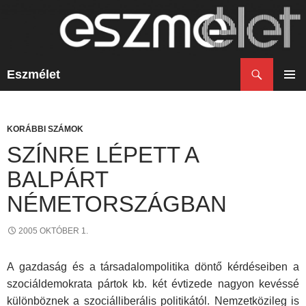
Keresés
Eszmélet
KILÉPÉS
A
ELSŐ
TARTALOMBA
MENÜ
KORÁBBI SZÁMOK
SZÍNRE LÉPETT A
BALPÁRT
NÉMETORSZÁGBAN
2005 OKTÓBER 1.
A gazdaság és a társadalompolitika döntő kérdéseiben a
szociáldemokrata pártok kb. két évtizede nagyon kevéssé
különböznek a szociálliberális politikától. Nemzetközileg is