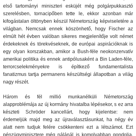
első tartományi miniszteri esküjét még polgárpukkasztó
szerelésben, tornacipőben tette le, ekkor azonban már
kifogástalan öltönyben készül Németország képviseletére a
világban. Nemcsak ennek köszönhető, hogy Fischer az
elmúlt hét évben valóban sikeres megjelenítője volt német
érdekeknek és törekvéseknek, de európai aspirációknak is
egy olyan korszakban, amikor a Bush-féle neokonzervatív
amerikai politika és ennek antipólusaként a Bin Laden-féle,
terrorcselekményekre is építkező fundamentalista
fanatizmus tartja permanens készültségi állapotban a világ
nagy részét.
Három és fél millió munkanélküli Németország
alapproblémája az új kormány hivatalba lépésekor, s ez arra
készteti Schröder kancellárt, hogy kijelentse: nem
érdemeljük majd meg az újraválasztásunkat, ha négy év
alatt nem tudjuk felére csökkenteni ezt a létszámot. Ezt
pénzügyminisztere még nálánál is komolyabban gondolja,