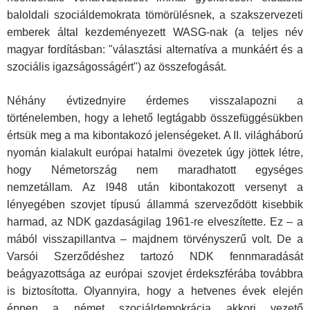
baloldali szociáldemokrata tömörülésnek, a szakszervezeti
emberek által kezdeményezett WASG-nak (a teljes név
magyar fordításban: "választási alternatíva a munkáért és a
szociális igazságosságért") az összefogását.
Néhány évtizednyire érdemes visszalapozni a
történelemben, hogy a lehető legtágabb összefüggésükben
értsük meg a ma kibontakozó jelenségeket. A II. világháború
nyomán kialakult európai hatalmi övezetek úgy jöttek létre,
hogy Németország nem maradhatott egységes
nemzetállam. Az l948 után kibontakozott versenyt a
lényegében szovjet típusú állammá szerveződött kisebbik
harmad, az NDK gazdaságilag 1961-re elveszítette. Ez – a
mából visszapillantva – majdnem törvényszerű volt. De a
Varsói Szerződéshez tartozó NDK fennmaradását
beágyazottsága az európai szovjet érdekszférába továbbra
is biztosította. Olyannyira, hogy a hetvenes évek elején
éppen a német szociáldemokrácia akkori vezető