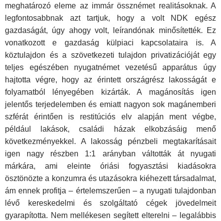
meghatározó eleme az immár össznémet realitásoknak. A
legfontosabbnak azt tartjuk, hogy a volt NDK egész
gazdaságát, úgy ahogy volt, leírandónak minősítették. Ez
vonatkozott e gazdaság külpiaci kapcsolataira is. A
köztulajdon és a szövetkezeti tulajdon privatizációját egy
teljes egészében nyugatnémet vezetésű apparátus úgy
hajtotta végre, hogy az érintett országrész lakosságát e
folyamatból lényegében kizárták. A magánosítás igen
jelentős terjedelemben és emiatt nagyon sok magánemberi
szférát érintően is restitúciós elv alapján ment végbe,
például lakások, családi házak elkobzásáig menő
következményekkel. A lakosság pénzbeli megtakarításait
igen nagy részben 1:1 arányban váltották át nyugati
márkára, ami eleinte óriási fogyasztási kiadásokra
ösztönözte a konzumra és utazásokra kiéhezett társadalmat,
ám ennek profitja – értelemszerűen – a nyugati tulajdonban
lévő kereskedelmi és szolgáltató cégek jövedelmeit
gyarapította. Nem mellékesen segített elterelni – legalábbis