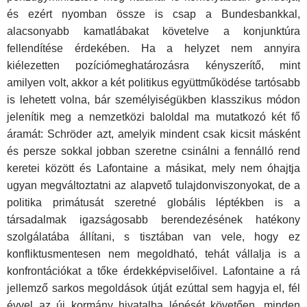
és ezért nyomban össze is csap a Bundesbankkal,
alacsonyabb kamatlábakat követelve a konjunktúra
fellendítése érdekében. Ha a helyzet nem annyira
kiélezetten pozíciómeghatározásra kényszerítő, mint
amilyen volt, akkor a két politikus együttműködése tartósabb
is lehetett volna, bár személyiségükben klasszikus módon
jelenítik meg a nemzetközi baloldal ma mutatkozó két fő
áramát: Schröder azt, amelyik mindent csak kicsit másként
és persze sokkal jobban szeretne csinálni a fennálló rend
keretei között és Lafontaine a másikat, mely nem óhajtja
ugyan megváltoztatni az alapvető tulajdonviszonyokat, de a
politika primátusát szeretné globális léptékben is a
társadalmak igazságosabb berendezésének hatékony
szolgálatába állítani, s tisztában van vele, hogy ez
konfliktusmentesen nem megoldható, tehát vállalja is a
konfrontációkat a tőke érdekképviselőivel. Lafontaine a rá
jellemző sarkos megoldások útját ezúttal sem hagyja el, fél
évvel az új kormány hivatalba lépését követően, minden