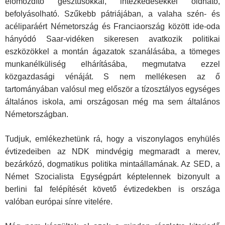
előmozdító gesztusokkal, intézkedésekkel oldható,
befolyásolható. Szűkebb pátriájában, a valaha szén- és
acéliparáért Németország és Franciaország között ide-oda
hányódó Saar-vidéken sikeresen avatkozik politikai
eszközökkel a montán ágazatok szanálásába, a tömeges
munkanélküliség elhárításába, megmutatva ezzel
közgazdasági vénáját. S nem mellékesen az ő
tartományában valósul meg először a tízosztályos egységes
általános iskola, ami országosan még ma sem általános
Németországban.
Tudjuk, emlékezhetünk rá, hogy a viszonylagos enyhülés
évtizedeiben az NDK mindvégig megmaradt a merev,
bezárkózó, dogmatikus politika mintaállamának. Az SED, a
Német Szocialista Egységpárt képtelennek bizonyult a
berlini fal felépítését követő évtizedekben is országa
valóban európai sínre vitelére.