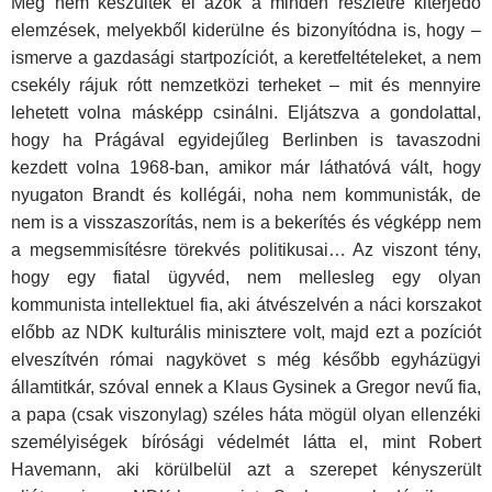
Még nem készültek el azok a minden részletre kiterjedő
elemzések, melyekből kiderülne és bizonyítódna is, hogy –
ismerve a gazdasági startpozíciót, a keretfeltételeket, a nem
csekély rájuk rótt nemzetközi terheket – mit és mennyire
lehetett volna másképp csinálni. Eljátszva a gondolattal,
hogy ha Prágával egyidejűleg Berlinben is tavaszodni
kezdett volna 1968-ban, amikor már láthatóvá vált, hogy
nyugaton Brandt és kollégái, noha nem kommunisták, de
nem is a visszaszorítás, nem is a bekerítés és végképp nem
a megsemmisítésre törekvés politikusai… Az viszont tény,
hogy egy fiatal ügyvéd, nem mellesleg egy olyan
kommunista intellektuel fia, aki átvészelvén a náci korszakot
előbb az NDK kulturális minisztere volt, majd ezt a pozíciót
elveszítvén római nagykövet s még később egyházügyi
államtitkár, szóval ennek a Klaus Gysinek a Gregor nevű fia,
a papa (csak viszonylag) széles háta mögül olyan ellenzéki
személyiségek bírósági védelmét látta el, mint Robert
Havemann, aki körülbelül azt a szerepet kényszerült