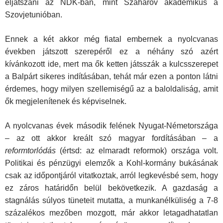
eljátszani az NDK-ban, mint Szaharov akadémikus a
Szovjetunióban.
Ennek a két akkor még fiatal embernek a nyolcvanas
években játszott szerepéről ez a néhány szó azért
kívánkozott ide, mert ma ők ketten játsszák a kulcsszerepet
a Balpárt sikeres indításában, tehát már ezen a ponton látni
érdemes, hogy milyen szellemiségű az a baloldaliság, amit
ők megjelenítenek és képviselnek.
A nyolcvanas évek második felének Nyugat-Németországa
– az ott akkor kreált szó magyar fordításában – a
reformtorlódás
(értsd: az elmaradt reformok) országa volt.
Politikai és pénzügyi elemzők a Kohl-kormány bukásának
csak az időpontjáról vitatkoztak, arról legkevésbé sem, hogy
ez záros határidőn belül bekövetkezik. A gazdaság a
stagnálás súlyos tüneteit mutatta, a munkanélküliség a 7-8
százalékos mezőben mozgott, már akkor letagadhatatlan