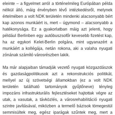
eleinte – a figyelmet arról a történelmileg Európában példa
nélkül álló, máig érvényben lévő intézkedésről, melynek
értelmében a volt NDK területén mindenki alacsonyabb bért
kap azonos munkáért is, mert – úgymond – alacsonyabb a
hatékonysága. Ez a gyakorlatban máig azt jelenti, hogy
például Berlinben egy autóbuszsofőr kevesebb fizetést kap,
ha az egykori Kelet-Berlin polgára, mint ugyanazért a
munkáért a kollégája, netán rokona, aki a valaha nyugati
zónának számító városrészben lakik.
Ma már alapjaiban támadják vezető nyugati közgazdászok
és gazdaságpolitikusok azt a rekonstrukciós politikát,
mellyel az új szövetségi államokban (ez a volt NDK
területén található tartományok gyűjtőneve) tényleg
impozáns infrastrukturális fejlesztéseket hajtottak végre az
utak, a vasutak, a távközlés, a városrehabilitáció nyugati
szintre javításával, miközben a termelő bázisok tömegestül
semmisültek meg, egész iparágak szűntek meg, mert a