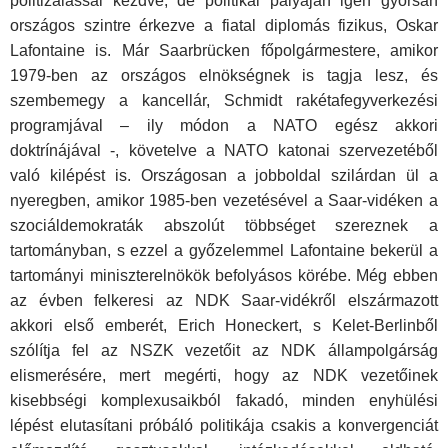
politizálással kezdve, de politikai pályáján igen gyorsan
országos szintre érkezve a fiatal diplomás fizikus, Oskar
Lafontaine is. Már Saarbrücken főpolgármestere, amikor
1979-ben az országos elnökségnek is tagja lesz, és
szembemegy a kancellár, Schmidt rakétafegyverkezési
programjával – ily módon a NATO egész akkori
doktrínájával -, követelve a NATO katonai szervezetéből
való kilépést is. Országosan a jobboldal szilárdan ül a
nyeregben, amikor 1985-ben vezetésével a Saar-vidéken a
szociáldemokraták abszolút többséget szereznek a
tartományban, s ezzel a győzelemmel Lafontaine bekerül a
tartományi miniszterelnökök befolyásos körébe. Még ebben
az évben felkeresi az NDK Saar-vidékről elszármazott
akkori első emberét, Erich Honeckert, s Kelet-Berlinből
szólítja fel az NSZK vezetőit az NDK állampolgárság
elismerésére, mert megérti, hogy az NDK vezetőinek
kisebbségi komplexusaikból fakadó, minden enyhülési
lépést elutasítani próbáló politikája csakis a konvergenciát