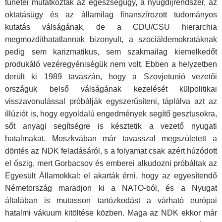
tünetei mutatkoztak az egészségügy, a nyugdíjrendszer, az
oktatásügy és az államilag finanszírozott tudományos
kutatás válságának, de a CDU/CSU hierarchia
megmozdíthatatlannak bizonyult, a szociáldemokratáknak
pedig sem karizmatikus, sem szakmailag kiemelkedőt
produkáló vezéregyéniségük nem volt. Ebben a helyzetben
derült ki 1989 tavaszán, hogy a Szovjetunió vezetői
országuk belső válságának kezelését külpolitikai
visszavonulással próbálják egyszerűsíteni, táplálva azt az
illúziót is, hogy egyoldalú engedmények segítő gesztusokra,
sőt anyagi segítségre is késztetik a vezető nyugati
hatalmakat. Moszkvában már tavasszal megszületett a
döntés az NDK feladásáról, s a folyamat csak azért húzódott
el őszig, mert Gorbacsov és emberei alkudozni próbáltak az
Egyesült Államokkal: el akarták érni, hogy az egyesítendő
Németország maradjon ki a NATO-ból, és a Nyugat
általában is mutasson tartózkodást a várható európai
hatalmi vákuum kitöltése közben. Maga az NDK ekkor már