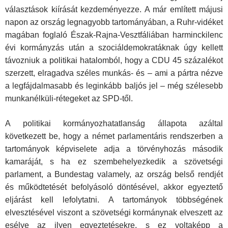
választások kiírását kezdeményezze. A már említett májusi
napon az ország legnagyobb tartományában, a Ruhr-vidéket
magában foglaló Észak-Rajna-Vesztfáliában harminckilenc
évi kormányzás után a szociáldemokratáknak úgy kellett
távozniuk a politikai hatalomból, hogy a CDU 45 százalékot
szerzett, elragadva széles munkás- és – ami a pártra nézve
a legfájdalmasabb és leginkább baljós jel – még szélesebb
munkanélküli-rétegeket az SPD-től.
A politikai kormányozhatatlanság állapota azáltal
következett be, hogy a német parlamentáris rendszerben a
tartományok képviselete adja a törvényhozás második
kamaráját, s ha ez szembehelyezkedik a szövetségi
parlament, a Bundestag valamely, az ország belső rendjét
és működtetését befolyásoló döntésével, akkor egyeztető
eljárást kell lefolytatni. A tartományok többségének
elvesztésével viszont a szövetségi kormánynak elveszett az
esélye az ilyen egyeztetésekre, s ez voltaképp a