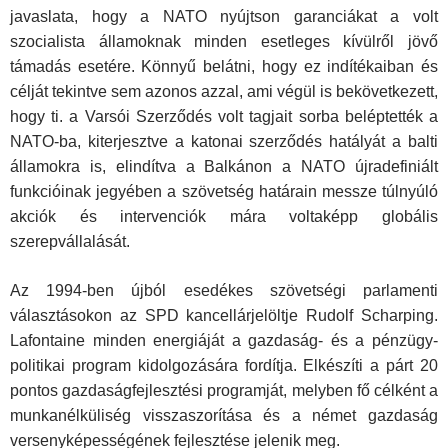
javaslata, hogy a NATO nyújtson garanciákat a volt
szocialista államoknak minden esetleges kívülről jövő
támadás esetére. Könnyű belátni, hogy ez indítékaiban és
célját tekintve sem azonos azzal, ami végül is bekövetkezett,
hogy ti. a Varsói Szerződés volt tagjait sorba beléptették a
NATO-ba, kiterjesztve a katonai szerződés hatályát a balti
államokra is, elindítva a Balkánon a NATO újradefiniált
funkcióinak jegyében a szövetség határain messze túlnyúló
akciók és intervenciók mára voltaképp globális
szerepvállalását.
Az 1994-ben újból esedékes szövetségi parlamenti
választásokon az SPD kancellárjelöltje Rudolf Scharping.
Lafontaine minden energiáját a gazdaság- és a pénzügy-
politikai program kidolgozására fordítja. Elkészíti a párt 20
pontos gazdaságfejlesztési programját, melyben fő célként a
munkanélküliség visszaszorítása és a német gazdaság
versenyképességének fejlesztése jelenik meg.