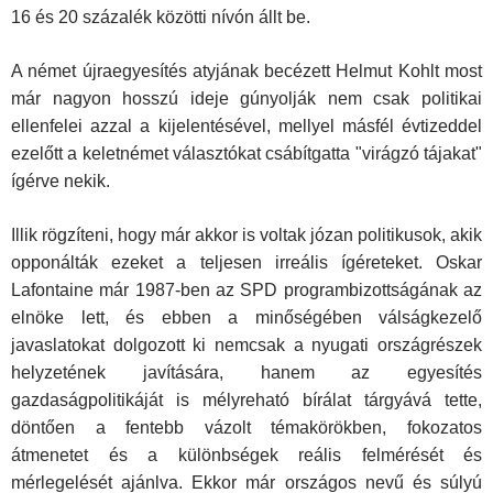
16 és 20 százalék közötti nívón állt be.
A német újraegyesítés atyjának becézett Helmut Kohlt most
már nagyon hosszú ideje gúnyolják nem csak politikai
ellenfelei azzal a kijelentésével, mellyel másfél évtizeddel
ezelőtt a keletnémet választókat csábítgatta "virágzó tájakat"
ígérve nekik.
Illik rögzíteni, hogy már akkor is voltak józan politikusok, akik
opponálták ezeket a teljesen irreális ígéreteket. Oskar
Lafontaine már 1987-ben az SPD programbizottságának az
elnöke lett, és ebben a minőségében válságkezelő
javaslatokat dolgozott ki nemcsak a nyugati országrészek
helyzetének javítására, hanem az egyesítés
gazdaságpolitikáját is mélyreható bírálat tárgyává tette,
döntően a fentebb vázolt témakörökben, fokozatos
átmenetet és a különbségek reális felmérését és
mérlegelését ajánlva. Ekkor már országos nevű és súlyú