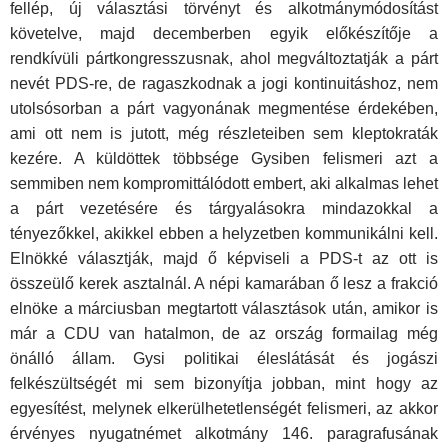
fellép, új választási törvényt és alkotmánymódosítást
követelve, majd decemberben egyik előkészítője a
rendkívüli pártkongresszusnak, ahol megváltoztatják a párt
nevét PDS-re, de ragaszkodnak a jogi kontinuitáshoz, nem
utolsósorban a párt vagyonának megmentése érdekében,
ami ott nem is jutott, még részleteiben sem kleptokraták
kezére. A küldöttek többsége Gysiben felismeri azt a
semmiben nem kompromittálódott embert, aki alkalmas lehet
a párt vezetésére és tárgyalásokra mindazokkal a
tényezőkkel, akikkel ebben a helyzetben kommunikálni kell.
Elnökké választják, majd ő képviseli a PDS-t az ott is
összeülő kerek asztalnál. A népi kamarában ő lesz a frakció
elnöke a márciusban megtartott választások után, amikor is
már a CDU van hatalmon, de az ország formailag még
önálló állam. Gysi politikai éleslátását és jogászi
felkészültségét mi sem bizonyítja jobban, mint hogy az
egyesítést, melynek elkerülhetetlenségét felismeri, az akkor
érvényes nyugatnémet alkotmány 146. paragrafusának