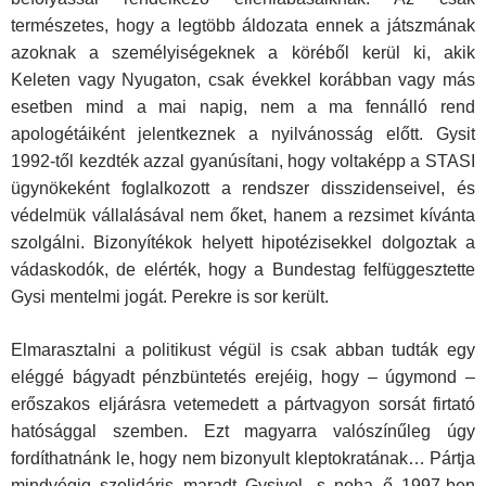
természetes, hogy a legtöbb áldozata ennek a játszmának
azoknak a személyiségeknek a köréből kerül ki, akik
Keleten vagy Nyugaton, csak évekkel korábban vagy más
esetben mind a mai napig, nem a ma fennálló rend
apologétáiként jelentkeznek a nyilvánosság előtt. Gysit
1992-től kezdték azzal gyanúsítani, hogy voltaképp a STASI
ügynökeként foglalkozott a rendszer disszidenseivel, és
védelmük vállalásával nem őket, hanem a rezsimet kívánta
szolgálni. Bizonyítékok helyett hipotézisekkel dolgoztak a
vádaskodók, de elérték, hogy a Bundestag felfüggesztette
Gysi mentelmi jogát. Perekre is sor került.
Elmarasztalni a politikust végül is csak abban tudták egy
eléggé bágyadt pénzbüntetés erejéig, hogy – úgymond –
erőszakos eljárásra vetemedett a pártvagyon sorsát firtató
hatósággal szemben. Ezt magyarra valószínűleg úgy
fordíthatnánk le, hogy nem bizonyult kleptokratának… Pártja
mindvégig szolidáris maradt Gysivel, s noha ő 1997-ben