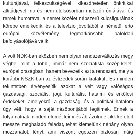
kultúrájával, felkészültségével, kikezdhetetlen önkritikai
attitűdjével, no és nem utolsósorban metsző iróniájával és
remek humorával a német közélet népszerű kulcsfiguráinak
körébe emelkedik, és a televízió jóvoltából a németül értő
európai közvélemény legmarkánsabb baloldali
befolyásolójává válik.
A volt NDK-ban eközben nem olyan rendszerváltozás megy
végbe, mint a többi, immár nem szocialista közép-kelet-
európai országban, hanem bevezetik azt a rendszert, mely a
korábbi NSZK-ban az évtizedek során kialakult. És minden
tekintetben érvényesítik azokat a vélt vagy valóságos
gazdasági, szociális, jogi, kulturális, hatalmi és erkölcsi
érdekeket, amelyekről a gazdasági és a politikai hatalom
úgy véli, hogy a saját nézőpontjából legitimek. Ennek a
folyamatnak minden elemét leírni és ábrázolni e cikk kereteit
messze meghaladó feladat, tehát kiemelünk néhány olyan
mozzanatot, tényt, ami viszont egészen biztosan máig