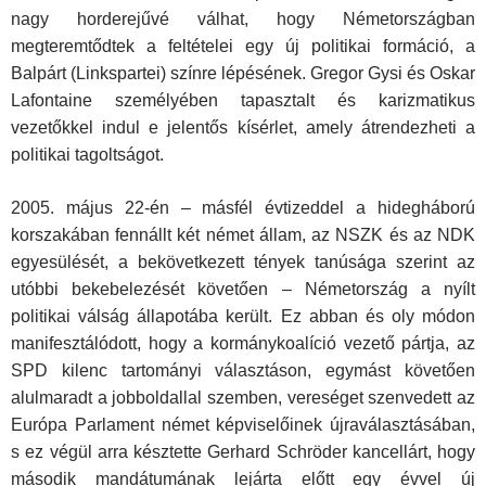
nagy horderejűvé válhat, hogy Németországban
megteremtődtek a feltételei egy új politikai formáció, a
Balpárt (Linkspartei) színre lépésének. Gregor Gysi és Oskar
Lafontaine személyében tapasztalt és karizmatikus
vezetőkkel indul e jelentős kísérlet, amely átrendezheti a
politikai tagoltságot.
2005. május 22-én – másfél évtizeddel a hidegháború
korszakában fennállt két német állam, az NSZK és az NDK
egyesülését, a bekövetkezett tények tanúsága szerint az
utóbbi bekebelezését követően – Németország a nyílt
politikai válság állapotába került. Ez abban és oly módon
manifesztálódott, hogy a kormánykoalíció vezető pártja, az
SPD kilenc tartományi választáson, egymást követően
alulmaradt a jobboldallal szemben, vereséget szenvedett az
Európa Parlament német képviselőinek újraválasztásában,
s ez végül arra késztette Gerhard Schröder kancellárt, hogy
második mandátumának lejárta előtt egy évvel új