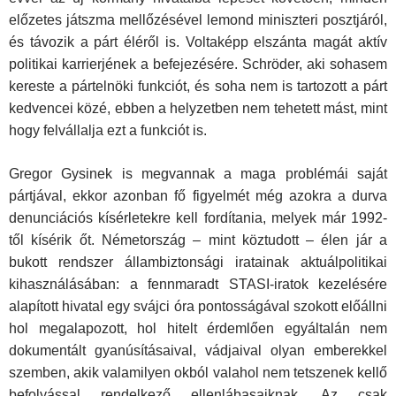
előzetes játszma mellőzésével lemond miniszteri posztjáról,
és távozik a párt éléről is. Voltaképp elszánta magát aktív
politikai karrierjének a befejezésére. Schröder, aki sohasem
kereste a pártelnöki funkciót, és soha nem is tartozott a párt
kedvencei közé, ebben a helyzetben nem tehetett mást, mint
hogy felvállalja ezt a funkciót is.
Gregor Gysinek is megvannak a maga problémái saját
pártjával, ekkor azonban fő figyelmét még azokra a durva
denunciációs kísérletekre kell fordítania, melyek már 1992-
től kísérik őt. Németország – mint köztudott – élen jár a
bukott rendszer állambiztonsági iratainak aktuálpolitikai
kihasználásában: a fennmaradt STASI-iratok kezelésére
alapított hivatal egy svájci óra pontosságával szokott előállni
hol megalapozott, hol hitelt érdemlően egyáltalán nem
dokumentált gyanúsításaival, vádjaival olyan emberekkel
szemben, akik valamilyen okból valahol nem tetszenek kellő
befolyással rendelkező ellenlábasaiknak. Az csak