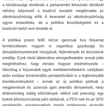
a köztársasági elnöknek a parlamentet feloszlató döntését
néhány képviselő a koalíció soraiból megtámadta az
alkotmánybíróság előtt. A keresetet az alkotmánybíróság
ugyan elutasította, de a politikai feszültségeket ez a
koalíción belül nem tüntette el.
A politikai praxis felől nézve igencsak fura folyamat
természetesen nagyon is organikus gazdasági és
társadalomszerkezeti mozgások, fejlemények és torzulások
eredője. Ezek rövid áttekintése elengedhetetlen annak jobb
megértéséhez, hogy mindez hogyan eredményezte –
látszólag a folyamatok egyik melléktermékeként, valójában
talán európai kontinentális perspektívából is a legfontosabb
következményként – annak az új politikai pártnak a
megjelenését és azonnali igen jelentős térnyerését, mely
történelmileg eddig előzmények nélkül volt jelenség: egy
bukott államszocialista párt utódának, a PDS-nek és az SPD
neoliberális vonalvezetését immár gyökeresen elutasító