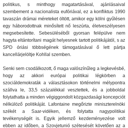
politikus, s minthogy magatartásával, ajánlásaival
szembement a nacionalista eufóriával, ez a konfliktus 1990
tavaszán drámai méreteket öltött, amikor egy kölni gyűlésen
egy háborodottnak minősített nő leszúrta, életveszélyesen
megsebesítette. Sebesüléséből gyorsan felépülve nem
hagyta eltántorítani magát helyesnek tartott politikájától, s az
SPD óriási többségének támogatásával ő lett pártja
kancellárjelöltje Kohllal szemben.
Senki sem csodálkozott, ő maga valószínűleg a legkevésbé,
hogy az akkori európai politikai légkörben a
szociáldemokraták a választásokon történelmi mélypontra
szállva le, 33,5 százalékkal vesztettek, és a jobboldal
folytathatta a minden végiggondolt közgazdasági koncepciót
nélkülöző politikáját. Lafontaine megőrizte miniszterelnöki
székét a Saar-vidéken, és folytatta nagypolitikai
tevékenységét is. Egyik jellemző kezdeményezése volt
ebben az időben, a Szovjetunió szétesését követően az a