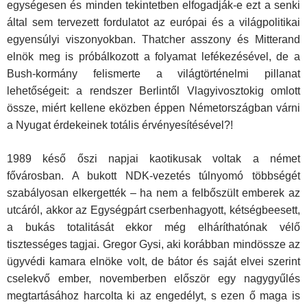
egységesen és minden tekintetben elfogadják-e ezt a senki
által sem tervezett fordulatot az európai és a világpolitikai
egyensúlyi viszonyokban. Thatcher asszony és Mitterand
elnök meg is próbálkozott a folyamat lefékezésével, de a
Bush-kormány felismerte a világtörténelmi pillanat
lehetőségeit: a rendszer Berlintől Vlagyivosztokig omlott
össze, miért kellene eközben éppen Németországban várni
a Nyugat érdekeinek totális érvényesítésével?!
1989 késő őszi napjai kaotikusak voltak a német
fővárosban. A bukott NDK-vezetés túlnyomó többségét
szabályosan elkergették – ha nem a felbőszült emberek az
utcáról, akkor az Egységpárt cserbenhagyott, kétségbeesett,
a bukás totalitását ekkor még elháríthatónak vélő
tisztességes tagjai. Gregor Gysi, aki korábban mindössze az
ügyvédi kamara elnöke volt, de bátor és saját elvei szerint
cselekvő ember, novemberben először egy nagygyűlés
megtartásához harcolta ki az engedélyt, s ezen ő maga is