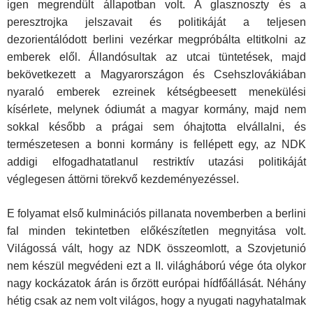
igen megrendült állapotban volt. A glasznoszty és a
peresztrojka jelszavait és politikáját a teljesen
dezorientálódott berlini vezérkar megpróbálta eltitkolni az
emberek elől. Állandósultak az utcai tüntetések, majd
bekövetkezett a Magyarországon és Csehszlovákiában
nyaraló emberek ezreinek kétségbeesett menekülési
kísérlete, melynek ódiumát a magyar kormány, majd nem
sokkal később a prágai sem óhajtotta elvállalni, és
természetesen a bonni kormány is fellépett egy, az NDK
addigi elfogadhatatlanul restriktív utazási politikáját
véglegesen áttörni törekvő kezdeményezéssel.
E folyamat első kulminációs pillanata novemberben a berlini
fal minden tekintetben előkészítetlen megnyitása volt.
Világossá vált, hogy az NDK összeomlott, a Szovjetunió
nem készül megvédeni ezt a II. világháború vége óta olykor
nagy kockázatok árán is őrzött európai hídfőállását. Néhány
hétig csak az nem volt világos, hogy a nyugati nagyhatalmak