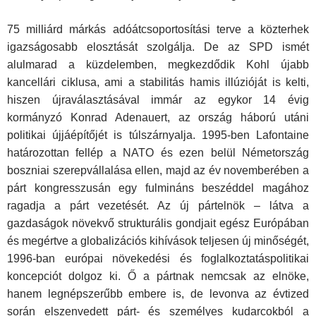
75 milliárd márkás adóátcsoportosítási terve a közterhek
igazságosabb elosztását szolgálja. De az SPD ismét
alulmarad a küzdelemben, megkezdődik Kohl újabb
kancellári ciklusa, ami a stabilitás hamis illúzióját is kelti,
hiszen újraválasztásával immár az egykor 14 évig
kormányzó Konrad Adenauert, az ország háború utáni
politikai újjáépítőjét is túlszárnyalja. 1995-ben Lafontaine
határozottan fellép a NATO és ezen belül Németország
boszniai szerepvállalása ellen, majd az év novemberében a
párt kongresszusán egy fulmináns beszéddel magához
ragadja a párt vezetését. Az új pártelnök – látva a
gazdaságok növekvő strukturális gondjait egész Európában
és megértve a globalizációs kihívások teljesen új minőségét,
1996-ban európai növekedési és foglalkoztatáspolitikai
koncepciót dolgoz ki. Ő a pártnak nemcsak az elnöke,
hanem legnépszerűbb embere is, de levonva az évtized
során elszenvedett párt- és személyes kudarcokból a