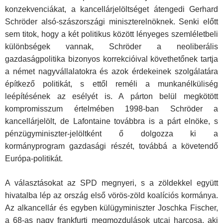
konzekvenciákat, a kancellárjelöltséget átengedi Gerhard
Schröder alsó-szászországi miniszterelnöknek. Senki előtt
sem titok, hogy a két politikus között lényeges szemléletbeli
különbségek vannak, Schröder a neoliberális
gazdaságpolitika bizonyos korrekcióival követhetőnek tartja
a német nagyvállalatokra és azok érdekeinek szolgálatára
építkező politikát, s ettől reméli a munkanélküliség
leépítésének az esélyét is. A párton belül megkötött
kompromisszum értelmében 1998-ban Schröder a
kancellárjelölt, de Lafontaine továbbra is a párt elnöke, s
pénzügyminiszter-jelöltként ő dolgozza ki a
kormányprogram gazdasági részét, továbbá a követendő
Európa-politikát.
A választásokat az SPD megnyeri, s a zöldekkel együtt
hivatalba lép az ország első vörös-zöld koalíciós kormánya.
Az alkancellár és egyben külügyminiszter Joschka Fischer,
a 68-as nagy frankfurti megmozdulások utcai harcosa, aki