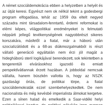
A német szociáldemokrácia ebben a helyzetben a helyét és
az útját keresi. Egyrészt nem ok nélkül tekint a godesbergi
program elfogadása, tehát az 1959 óta eltelt negyed
századra mint társadalom-fenntartó, érdemi reformokat is
elérni képes, világpolitikai eredményeket is felmutató
néppárti jellegű tevékenységének nagyobbrészt sikeres
korszakára, másfelől a fiatal, már a háború után
szocializálódott és a 68-as diákmozgalmakból is részt
vállaló generáció egyáltalán nem érzi jól magát a
hidegháború steril logikájával berendezett, sok tekintetben a
tengerentúli elvárásokhoz igazodó és emiatt
perspektívátlannak érzett hazában. A jobboldal nemcsak
vállalta, hanem büszkén vallotta is, hogy az NSZK
gazdasági óriás, de politikai törpe, a fiatal
szociáldemokraták ezzel szembehelyezkedtek. De nem
nacionalista és még kevésbé imperialista álmokat kergetve.
Ezen a sínen halad és emelkedik a Saar-vidéki helyi