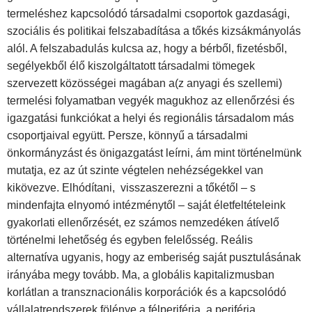
termeléshez kapcsolódó társadalmi csoportok gazdasági,
szociális és politikai felszabadítása a tőkés kizsákmányolás
alól. A felszabadulás kulcsa az, hogy a bérből, fizetésből,
segélyekből élő kiszolgáltatott társadalmi tömegek
szervezett közösségei magában a(z anyagi és szellemi)
termelési folyamatban vegyék magukhoz az ellenőrzési és
igazgatási funkciókat a helyi és regionális társadalom más
csoportjaival együtt. Persze, könnyű a társadalmi
önkormányzást és önigazgatást leírni, ám mint történelmünk
mutatja, ez az út szinte végtelen nehézségekkel van
kikövezve. Elhódítani,
visszaszerezni a tőkétől – s
mindenfajta elnyomó intézménytől – saját életfeltételeink
gyakorlati ellenőrzését, ez számos nemzedéken átívelő
történelmi lehetőség és egyben felelősség. Reális
alternatíva ugyanis, hogy az emberiség saját pusztulásának
irányába megy tovább. Ma, a globális kapitalizmusban
korlátlan a transznacionális korporációk és a kapcsolódó
vállalatrendszerek fölénye a félperiféria, a periféria