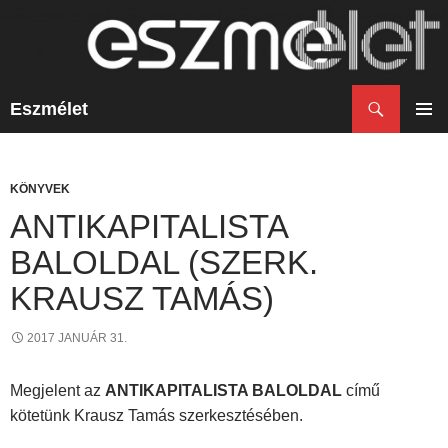
Keresés
Eszmélet
KILÉPÉS
A
ELSŐ
TARTALOMBA
MENÜ
KÖNYVEK
ANTIKAPITALISTA
BALOLDAL (SZERK.
KRAUSZ TAMÁS)
2017 JANUÁR 31.
Megjelent az
ANTIKAPITALISTA BALOLDAL
című
kötetünk Krausz Tamás szerkesztésében.