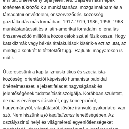
említett öntevékeny útját jelentheti. Saját és más népek
története tükröződik a munkástanácsi mozgalmakbam és a
társadalmi önvédelem, önszerveződés, közösségi
gazdálkodás más formáiban. 1917-1919, 1936, 1956, 1968
munkástanácsait és a latin-amerikai forradalmi ellenállás
önszerveződő millióit a közös célok szálai fűzik össze. Hogy
kataklizmák vagy békés átalakulások kísérik-e ezt az utat, az
mindig a konkrét feltételektől függ. Rajtunk, magyarokon is
múlik.
Útkeresésünk a kapitalizmuskritikus és szocialista-
közösségi orientációt képviselő humanista baloldal
önértelmezését, a jelzett feladat nagyságának és
jelentőségének tudatosítását szolgálja. Korábban született,
de ma is érvényes írásokról, egy koncepcióról,
hagyományról, világlátásról, jövőre irányuló gyakorlatról van
szó. Nem hiszünk a
jó kapitalizmus
lehetőségében. Az
osztályszintű helyi és világméretű egyenlőtlenségeket