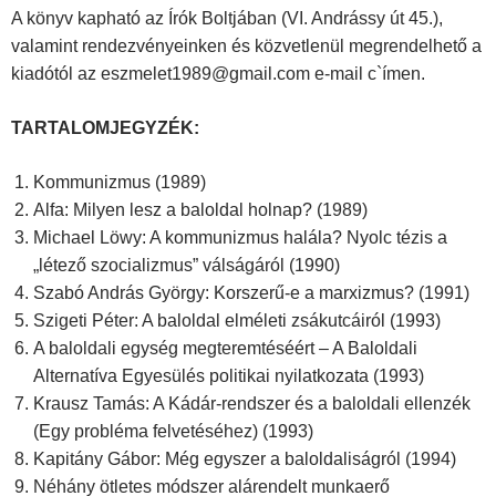
A könyv kapható az Írók Boltjában (VI. Andrássy út 45.),
valamint rendezvényeinken és közvetlenül megrendelhető a
kiadótól az eszmelet1989@gmail.com e-mail c`ímen.
TARTALOMJEGYZÉK:
Kommunizmus (1989)
Alfa: Milyen lesz a baloldal holnap? (1989)
Michael Löwy: A kommunizmus halála? Nyolc tézis a
„létező szocializmus” válságáról (1990)
Szabó András György: Korszerű-e a marxizmus? (1991)
Szigeti Péter: A baloldal elméleti zsákutcáiról (1993)
A baloldali egység megteremtéséért – A Baloldali
Alternatíva Egyesülés politikai nyilatkozata (1993)
Krausz Tamás: A Kádár-rendszer és a baloldali ellenzék
(Egy probléma felvetéséhez) (1993)
Kapitány Gábor: Még egyszer a baloldaliságról (1994)
Néhány ötletes módszer alárendelt munkaerő