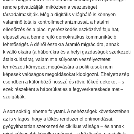
rendre privatizálják, miközben a veszteséget
társadalmasítják. Még a digitális világháló is könnyen
valaminő totális kontrollmechanizmussá, a hatalmi
ellenőrzés és a piaci nyerészkedés eszközévé fajulhat,
elpusztítva a benne rejlő demokratikus kommunikáció
lehetőségét. A délről északra áramló migrációra, annak
kiváltó okaira (a háborúkra és a helyi gazdaságok szerkezeti
átalakulására), valamint a súlyosan veszélyeztetett
természeti környezet megóvására a politikusok nem
képesek valóságos megoldásokat kidolgozni. Ehelyett szép
csendben a különböző hosszú és rövid tőkeérdekeket – s
ezek részeként a háborúkat és a fegyverkereskedelmet –
szolgálják.
A sort sokáig lehetne folytatni. A nehézségek következtében
az is világos, hogy a tőkés rendszer ellentmondásai,
gyógyíthatatlan szerkezeti és ciklikus válsága – és annak
mind súlyosabb következményei – a közösségi-szocialista