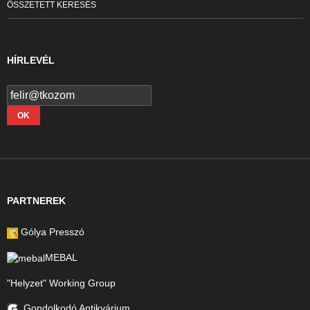
ÖSSZETETT KERESÉS
HÍRLEVÉL
PARTNEREK
Gólya Presszó
MEBAL
"Helyzet" Working Group
Gondolkodó Antikvárium