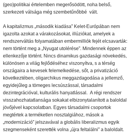
(geo)politikai értelemben megerősödött, noha belső,
szerkezeti válsága még szembetűnőbbé vált.
A kapitalizmus „második kiadása” Kelet-Európában nem
igazolta azokat a várakozásokat, illúziókat, amelyek a
rendszerváltás folyamatában embermilliók fejét elcsavarták:
nem történt meg a „Nyugat utolérése”. Mindennek éppen az
ellenkezője történt. Nincs dinamikus gazdasági növekedés,
különösen a világ fejlődéséhez viszonyítva, s a térség
országaira a kevesek felemelkedése, sőt, a privatizáció
következtében, oligarchikus meggazdagodása a jellemző,
egyidejűleg a tömeges lecsúszással, társadalmi
dezintegrációval, kulturális hanyatlással. A régi rendszer
visszahozhatatlansága sokakat elbizonytalanított a baloldal
jövőjével kapcsolatban. Egyes társadalmi csoportok
megtértek a terméketlen nosztalgiához, mások a
„modernizáció” jelszavával a globális liberalizmus egyik
szegmenseként szerették volna „újra feltalálni” a baloldalt.