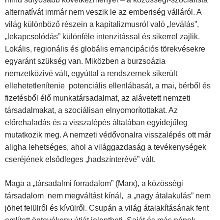
alternatívát immár nem veszik le az emberiség válláról. A
világ különböző részein a kapitalizmusról való „leválás”,
„lekapcsolódás” különféle intenzitással és sikerrel zajlik.
Lokális, regionális és globális emancipációs törekvésekre
egyaránt szükség van. Miközben a burzsoázia
nemzetközivé vált, egyúttal a rendszernek sikerült
ellehetetlenítenie potenciális ellenlábasát, a mai, bérből és
fizetésből élő munkatársadalmat, az alávetett nemzeti
társadalmakat, a szociálisan
elnyomorítottakat. Az
előrehaladás és a visszalépés általában egyidejűleg
mutatkozik meg. A nemzeti védővonalra visszalépés ott már
aligha lehetséges, ahol a világgazdaság a tevékenységek
cseréjének elsődleges „hadszínterévé” vált.
Maga a „társadalmi forradalom” (Marx), a közösségi
társadalom nem megváltást kínál, a „nagy átalakulás” nem
jöhet felülről és kívülről. Csupán a világ átalakításának fent