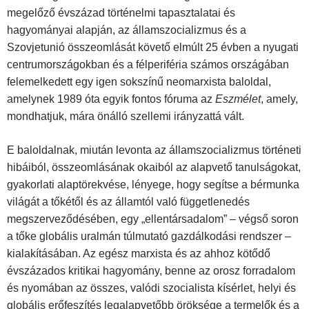
megelőző évszázad történelmi tapasztalatai és
hagyományai alapján, az államszocializmus és a
Szovjetunió összeomlását követő elmúlt 25 évben a nyugati
centrumországokban és a félperiféria számos országában
felemelkedett egy igen sokszínű neomarxista baloldal,
amelynek 1989 óta egyik fontos fóruma az
Eszmélet
, amely,
mondhatjuk, mára önálló szellemi irányzattá vált.
E baloldalnak, miután levonta az államszocializmus történeti
hibáiból, összeomlásának okaiból az alapvető tanulságokat,
gyakorlati alaptörekvése, lényege, hogy segítse a bérmunka
világát a tőkétől és az államtól való függetlenedés
megszerveződésében, egy „ellentársadalom” – végső soron
a tőke globális uralmán túlmutató gazdálkodási rendszer –
kialakításában. Az egész marxista és az ahhoz kötődő
évszázados kritikai hagyomány, benne az orosz forradalom
és nyomában az összes, valódi szocialista kísérlet, helyi és
globális erőfeszítés legalapvetőbb öröksége a termelők és a