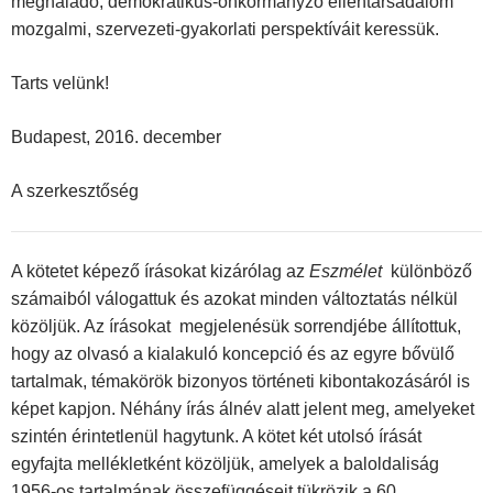
meghaladó, demokratikus-önkormányzó ellentársadalom
mozgalmi, szervezeti-gyakorlati perspektíváit keressük.
Tarts velünk!
Budapest, 2016. december
A szerkesztőség
A kötetet képező írásokat kizárólag az
Eszmélet
különböző
számaiból válogattuk és azokat minden változtatás nélkül
közöljük. Az írásokat megjelenésük sorrendjébe állítottuk,
hogy az olvasó a kialakuló koncepció és az egyre bővülő
tartalmak, témakörök bizonyos történeti kibontakozásáról is
képet kapjon. Néhány írás álnév alatt jelent meg, amelyeket
szintén érintetlenül hagytunk. A kötet két utolsó írását
egyfajta mellékletként közöljük, amelyek a baloldaliság
1956-os tartalmának összefüggéseit tükrözik a 60.