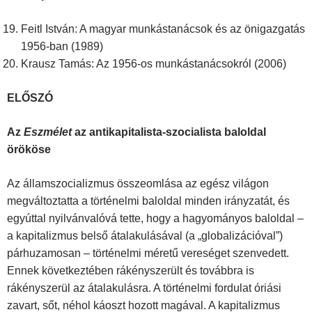
Feitl István: A magyar munkástanácsok és az önigazgatás
1956-ban (1989)
Krausz Tamás: Az 1956-os munkástanácsokról (2006)
ELŐSZÓ
Az
Eszmélet
az antikapitalista-szocialista baloldal
örököse
Az államszocializmus összeomlása az egész világon
megváltoztatta a történelmi baloldal minden irányzatát, és
egyúttal nyilvánvalóvá tette, hogy a hagyományos baloldal –
a kapitalizmus belső átalakulásával (a „globalizációval”)
párhuzamosan – történelmi méretű vereséget szenvedett.
Ennek következtében rákényszerült és továbbra is
rákényszerül az átalakulásra. A történelmi fordulat óriási
zavart, sőt, néhol káoszt hozott magával. A kapitalizmus