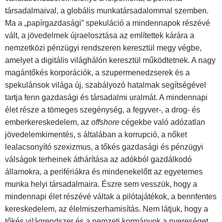
társadalmaival, a globális munkatársadalommal szemben.
Ma a „papírgazdasági” spekuláció a mindennapok részévé
vált, a jövedelmek újraelosztása az említettek kárára a
nemzetközi pénzügyi rendszeren keresztül megy végbe,
amelyet a digitális világhálón keresztül működtetnek. A nagy
magántőkés korporációk, a szupermenedzserek és a
spekulánsok világa új, szabályozó hatalmak segítségével
tartja fenn gazdasági és társadalmi uralmát. A mindennapi
élet része a tömeges szegénység, a fegyver-, a drog- és
emberkereskedelem, az
offshore
cégekbe való adózatlan
jövedelemkimentés, s általában a korrupció, a nőket
lealacsonyító szexizmus, a tőkés gazdasági és pénzügyi
válságok terheinek áthárítása az adókból gazdálkodó
államokra, a perifériákra és mindenekelőtt az egyetemes
munka helyi társadalmaira. Észre sem vesszük, hogy a
mindennapi élet részévé váltak a pilótajátékok, a bennfentes
kereskedelem, az élelmiszerhamisítás. Nem látjuk, hogy a
tőkés világrendszer és a nemzeti kormányok a nyereséget