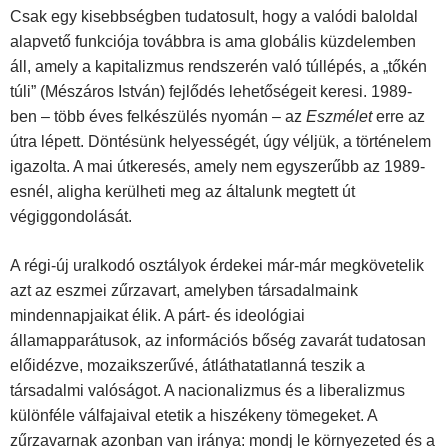
Csak egy kisebbségben tudatosult, hogy a valódi baloldal
alapvető funkciója továbbra is ama globális küzdelemben
áll, amely a kapitalizmus rendszerén való túllépés, a „tőkén
túli” (Mészáros István) fejlődés lehetőségeit keresi. 1989-
ben – több éves felkészülés nyomán – az
Eszmélet
erre az
útra lépett. Döntésünk helyességét, úgy véljük, a történelem
igazolta. A mai útkeresés, amely nem egyszerűbb az 1989-
esnél, aligha kerülheti meg az általunk megtett út
végiggondolását.
A régi-új uralkodó osztályok érdekei már-már megkövetelik
azt az eszmei zűrzavart, amelyben társadalmaink
mindennapjaikat élik. A párt- és ideológiai
államapparátusok, az
információs bőség zavarát tudatosan
előidézve, mozaikszerűvé, átláthatatlanná teszik a
társadalmi valóságot. A nacionalizmus és a liberalizmus
különféle válfajaival etetik a hiszékeny tömegeket. A
zűrzavarnak azonban van iránya: mondj le környezeted és a