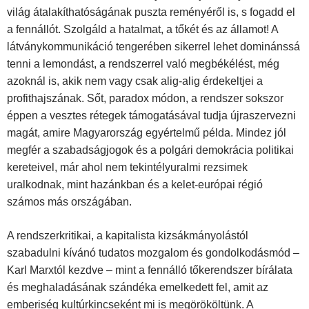
világ átalakíthatóságának puszta reményéről is, s fogadd el
a fennállót. Szolgáld a hatalmat, a tőkét és az államot! A
látványkommunikáció tengerében sikerrel lehet dominánssá
tenni a lemondást, a rendszerrel való megbékélést, még
azoknál is, akik nem vagy csak alig-alig érdekeltjei a
profithajszának. Sőt, paradox módon, a rendszer sokszor
éppen a vesztes rétegek támogatásával tudja újraszervezni
magát, amire Magyarország egyértelmű példa. Mindez jól
megfér a szabadságjogok és a polgári demokrácia politikai
kereteivel, már ahol nem tekintélyuralmi rezsimek
uralkodnak, mint hazánkban és a kelet-európai régió
számos más országában.
A rendszerkritikai, a kapitalista kizsákmányolástól
szabadulni kívánó tudatos mozgalom és gondolkodásmód –
Karl Marxtól kezdve – mint a fennálló tőkerendszer bírálata
és meghaladásának szándéka emelkedett fel, amit az
emberiség kultúrkincseként mi is megörököltünk. A