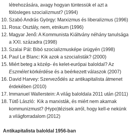
létrehozására, avagy hogyan tüntessük el azt a
fölösleges szocializmust? (1994)
Szabó András György: Marxizmus és liberalizmus (1996)
Rosa: Osztály, nem, etnikum (1996)
Magyar Jenő: A Kommunista Kiáltvány néhány tanulsága
a XXI. századra (1998)
Szalai Pál: Bibó szocializmusképe ürügyén (1998)
Paul Le Blanc: Kik azok a szocialisták? (2000)
Miért beteg a közép- és kelet-európai baloldal? Az
Eszmélet
körkérdése és a beérkezett válaszok (2007)
David Harvey: Szerveződés az antikapitalista átmenet
érdekében (2010)
Immanuel Wallerstein: A világ baloldala 2011 után (2011)
Tütő László: Kik a marxisták, és miért nem akarnak
kommunizmust? (Hypo)tézisek arról, hogy kell-e nekünk
a világforradalom (2012)
Antikapitalista baloldal 1956-ban