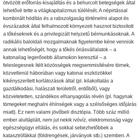
ötvözött erőforrás-kisajátítás és a behurcolt betegségek által
lehetővé tette a világkapitalizmus túlélését. A népirtással
kombinált hódítás és a rabszolgaság történelmi alapot és
évszázadok által felhalmozott környezeti hasznot biztosított
a tőkéseknek és a privilegizált helyzetű bérmunkásoknak. A
radikális baloldali mozgalmaknak figyelembe kéne venniük
annak lehetőségét, hogy a tőkés óriásvállalatok – a
katonailag legerősebb államokon keresztül – a
feleslegesnek ítélt közösségek megsemmisítésére törnek,
közvetlenül háborúban vagy katonai eszközökkel
kikényszerített korlátozások által (pl. kilakoltatás a
gazdálkodási, halászati területről, erdőből), vagy
közvetetetten, szándékos elhanyagolás révén (pl. hagynak
tömegeket meghalni éhínségek vagy a szélsőséges időjárás
miatt). Ez nem valami jövőbeli disztópia. Több száz millió
ember alultáplált, nem jut nekik ivóvíz, elektromosság vagy
egészségügyi ellátás, és sokkal sebezhetőbbek a
katasztrófákkal (földrengések, járványok stb.) szemben. A