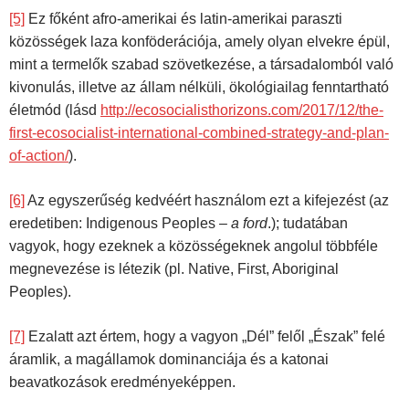
[5]
Ez főként afro-amerikai és latin-amerikai paraszti
közösségek laza konföderációja, amely olyan elvekre épül,
mint a termelők szabad szövetkezése, a társadalomból való
kivonulás, illetve az állam nélküli, ökológiailag fenntartható
életmód (lásd
http://ecosocialisthorizons.com/2017/12/the-
first-ecosocialist-international-combined-strategy-and-plan-
of-action/
).
[6]
Az egyszerűség kedvéért használom ezt a kifejezést (az
eredetiben: Indigenous Peoples
– a ford
.); tudatában
vagyok, hogy ezeknek a közösségeknek angolul többféle
megnevezése is létezik (pl. Native, First, Aboriginal
Peoples).
[7]
Ezalatt azt értem, hogy a vagyon „Dél” felől „Észak” felé
áramlik, a magállamok dominanciája és a katonai
beavatkozások eredményeképpen.