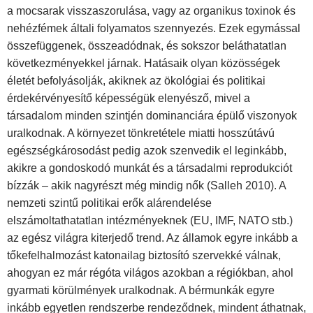
a mocsarak visszaszorulása, vagy az organikus toxinok és
nehézfémek általi folyamatos szennyezés. Ezek egymással
összefüggenek, összeadódnak, és sokszor beláthatatlan
következményekkel járnak. Hatásaik olyan közösségek
életét befolyásolják, akiknek az ökológiai és politikai
érdekérvényesítő képességük elenyésző, mivel a
társadalom minden szintjén dominanciára épülő viszonyok
uralkodnak. A környezet tönkretétele miatti hosszútávú
egészségkárosodást pedig azok szenvedik el leginkább,
akikre a gondoskodó munkát és a társadalmi reprodukciót
bízzák – akik nagyrészt még mindig nők (Salleh 2010). A
nemzeti szintű politikai erők alárendelése
elszámoltathatatlan intézményeknek (EU, IMF, NATO stb.)
az egész világra kiterjedő trend. Az államok egyre inkább a
tőkefelhalmozást katonailag biztosító szervekké válnak,
ahogyan ez már régóta világos azokban a régiókban, ahol
gyarmati körülmények uralkodnak. A bérmunkák egyre
inkább egyetlen rendszerbe rendeződnek, mindent áthatnak,