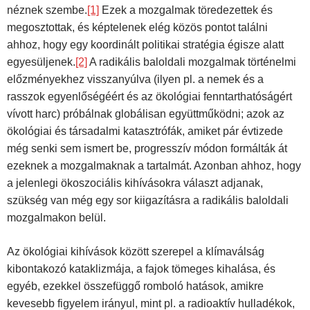
néznek szembe.
[1]
Ezek a mozgalmak töredezettek és
megosztottak, és képtelenek elég közös pontot találni
ahhoz, hogy egy koordinált politikai stratégia égisze alatt
egyesüljenek.
[2]
A radikális baloldali mozgalmak történelmi
előzményekhez visszanyúlva (ilyen pl. a nemek és a
rasszok egyenlőségéért és az ökológiai fenntarthatóságért
vívott harc) próbálnak globálisan együttműködni; azok az
ökológiai és társadalmi katasztrófák, amiket pár évtizede
még senki sem ismert be, progresszív módon formálták át
ezeknek a mozgalmaknak a tartalmát. Azonban ahhoz, hogy
a jelenlegi ökoszociális kihívásokra választ adjanak,
szükség van még egy sor kiigazításra a radikális baloldali
mozgalmakon belül.
Az ökológiai kihívások között szerepel a klímaválság
kibontakozó kataklizmája, a fajok tömeges kihalása, és
egyéb, ezekkel összefüggő romboló hatások, amikre
kevesebb figyelem irányul, mint pl. a radioaktív hulladékok,