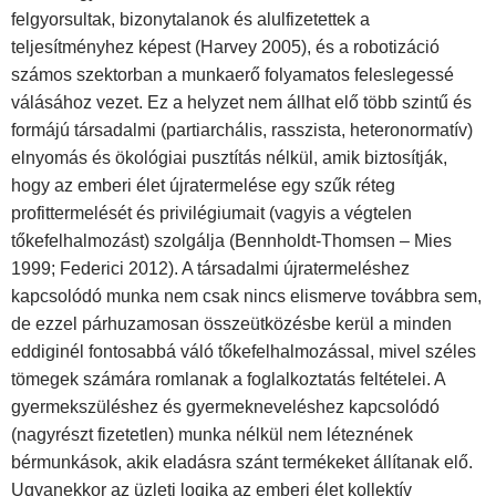
felgyorsultak, bizonytalanok és alulfizetettek a
teljesítményhez képest (Harvey 2005), és a robotizáció
számos szektorban a munkaerő folyamatos feleslegessé
válásához vezet. Ez a helyzet nem állhat elő több szintű és
formájú társadalmi (partiarchális, rasszista, heteronormatív)
elnyomás és ökológiai pusztítás nélkül, amik biztosítják,
hogy az emberi élet újratermelése egy szűk réteg
profittermelését és privilégiumait (vagyis a végtelen
tőkefelhalmozást) szolgálja (Bennholdt-Thomsen – Mies
1999; Federici 2012). A társadalmi újratermeléshez
kapcsolódó munka nem csak nincs elismerve továbbra sem,
de ezzel párhuzamosan összeütközésbe kerül a minden
eddiginél fontosabbá váló tőkefelhalmozással, mivel széles
tömegek számára romlanak a foglalkoztatás feltételei. A
gyermekszüléshez és gyermekneveléshez kapcsolódó
(nagyrészt fizetetlen) munka nélkül nem léteznének
bérmunkások, akik eladásra szánt termékeket állítanak elő.
Ugyanekkor az üzleti logika az emberi élet kollektív