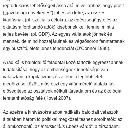
reprodukciós lehetőségeit ássa alá, mivel ahhoz, hogy profit
(„gazdasági növekedés”) jöhessen létre, az összes
kiadásnak (pl. szociális célokra, az egészségügyre és az
oktatásra fordítandó adók) kisebbnek kell lennie, mint a
teljes bevétel (pl. GDP). Az egyes vállalatok jönnek és
mennek, de mind hozzájárulnak és végsősoron fenntartanak
egy pusztító, életellenes tendenciát (O’Connor 1988).
A radikális baloldal fő feladatai közé tartozik egyrészt annak
tudatosítása, hogy az emberiségnek lehetősége van
választani a kapitalizmus és a lehető legtöbb élet
megőrzése között, másrészt egy világméretű átalakulás
elősegítése az osztályok nélküli társadalom és az ökológiai
fenntarthatóság felé (Kovel 2007).
Az ezekre a kihívásokra adott radikális baloldali válaszok
általában három fő politikai megközelítéshez sorolhatók: az
államközpontú, az
intersticiális
(„beszivárgó”, a társadalmi