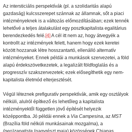
Az intersticiális perspektívák (pl. a szolidaritás alapú
gazdaság) kulcsszerepet szánnak az államnak, sőt a piaci
intézményeknek is a változás előmozdításában; ezek tennék
lehetővé a teljes átalakulást egy posztkapitalista egalitárius
berendezkedés felé.
[4]
A cél itt nem az, hogy átvegyék a
kontrollt az intézmények felett, hanem hogy ezek keretei
között hozzanak létre hosszantartó, ellenálló alternatív
intézményeket. Ennek példái a munkások szervezetei, a föld
alapú érdekszövetkezetek, a legalizált földfoglalás és a
progresszív szakszervezetek; ezek elősegíthetik egy nem-
kapitalista életmód elterjesztését.
Végül léteznek prefiguratív perspektívák, amik egy osztályok
nélküli, alulról építkező és lehetőleg a kapitalista
intézményektől független jövő építését helyezik
középpontba. Jó példái ennek a
Via Campesina
, az
MST
(Brazília föld nélküli munkásainak mozgalma), a
(neo)zapatista
(nagyrészt maja) közösségek Chiapas