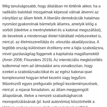
Még tanulságosabb, hogy általában mi történik akkor, ha a
radikális baloldali mozgalmak képessé válnak átvenni az
irányítást az állam felett. A liberális demokráciák hatalmas
nyomást gyakorolnak bármelyik államra, amelyik kilóg a
sorból (ideértve a merényleteket és a katonai megszállást),
de bevetnek a mindennapi életet hátráltató módszereket is,
mint pl. az élelmiszerellátás és -elosztás akadályozása. A
legtöbb ország különösen érzékeny erre a fajta szabotázsra,
mivel gazdaságilag függenek a kapitalista magállamoktól
(Amin 2006; Flounders 2019). Az intersticiális megközelítés
tudtommal nem ad útmutatást arra vonatkozóan, hogy
ezeket a szabotázsakciókat és az egész katonai-ipari
komplexumot hogyan lehet kezelni vagy legyőzni.
Másrészről egyes prefiguratív jellegű kezdeményezések,
mint pl. a rojavai forradalom, az állam meggyengült
állapotának, illetve a nemzeti szabadságharcok
monopolizálásának (pl. kurd autonómia) köszönhetik a