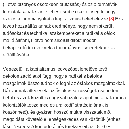
(illetve bizonyos esetekben elutasítás) és az alternatívák
felmutatásának szinte teljes csődje csak elősegíti, hogy
ezeket a tudományokat a kapitalizmus bekebelezze.
[8]
Ez a
téves hozzáállás annak eredménye, hogy nem sikerült
tudósokat és technikai szakembereket a radikális célok
mellé állítani, illetve nem sikerült direkt módon
bekapcsolódni ezeknek a tudományos ismereteknek az
előállításába.
Végezetül, a kapitalizmus legyezősét lehetővé tevő
dekolonizáció attól függ, hogy a radikális baloldali
mozgalmak össze tudnak-e fogni az őslakos mozgalmakkal.
Bár vannak átfedések, az őslakos közösségek csoporton
belül és azok között is nagy változatosságot mutatnak (ami a
kolonizálók „oszd meg és uralkodj” stratégiájának is
köszönhető), és gyakran hosszú múltra visszatekintő,
megoldást követelő ellenségeskedés van közöttük (ehhez
lásd
Tecumseh
konföderációs törekvéseit az 1810-es