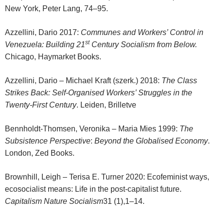
New York, Peter Lang, 74–95.
Azzellini, Dario 2017:
Communes
and Workers’ Control in
st
Venezuela:
Building 21
Century Socialism from Below.
Chicago, Haymarket Books.
Azzellini, Dario – Michael Kraft (szerk.) 2018:
The Class
Strikes Back
: Self-Organised Workers’ Struggles in the
Twenty-First Century
. Leiden, Brilletve
Bennholdt-Thomsen, Veronika – Maria Mies 1999:
The
Subsistence Perspective
:
Beyond the Globalised Economy
.
London, Zed Books.
Brownhill, Leigh – Terisa E. Turner 2020: Ecofeminist ways,
ecosocialist means: Life in the post-capitalist future.
Capitalism Nature Socialism
31 (1),1–14.