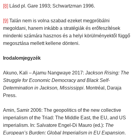
[8]
Lásd pl. Gare 1993; Schwartzman 1996.
[9]
Talán nem is volna szabad ezeket megpróbálni
megoldani, hanem inkább a stratégiák és erőfeszítések
mindenki számára hasznos és a helyi körülményektől függő
megosztása mellett kellene dönteni.
Irodalomjegyzék
Akuno, Kali – Ajamu Nangwaye 2017:
Jackson Rising: The
Struggle for Economic Democracy and Black Self-
Determination in Jackson, Mississippi
. Montréal, Daraja
Press.
Amin, Samir 2006: The geopolitics of the new collective
imperialism of the Triad: The Middle East, the EU, and US
imperialism. In: Salvatore Engel-Di Mauro (ed.):
The
European’s Burden: Global Imperialism in EU Expansion
.