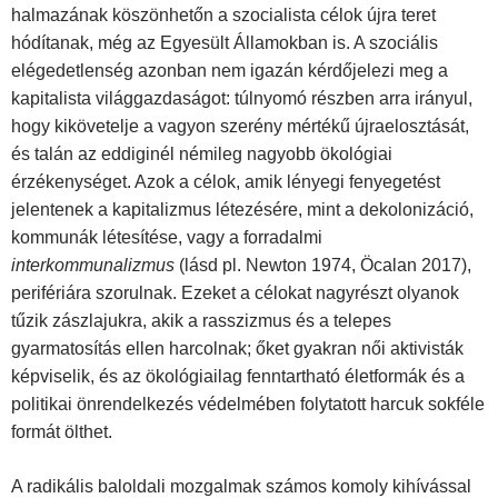
halmazának köszönhetőn a szocialista célok újra teret
hódítanak, még az Egyesült Államokban is. A szociális
elégedetlenség azonban nem igazán kérdőjelezi meg a
kapitalista világgazdaságot: túlnyomó részben arra irányul,
hogy kikövetelje a vagyon szerény mértékű újraelosztását,
és talán az eddiginél némileg nagyobb ökológiai
érzékenységet. Azok a célok, amik lényegi fenyegetést
jelentenek a kapitalizmus létezésére, mint a dekolonizáció,
kommunák létesítése, vagy a forradalmi
interkommunalizmus
(lásd pl. Newton 1974, Öcalan 2017),
perifériára szorulnak. Ezeket a célokat nagyrészt olyanok
tűzik zászlajukra, akik a rasszizmus és a telepes
gyarmatosítás ellen harcolnak; őket gyakran női aktivisták
képviselik, és az ökológiailag fenntartható életformák és a
politikai önrendelkezés védelmében folytatott harcuk sokféle
formát ölthet.
A radikális baloldali mozgalmak számos komoly kihívással