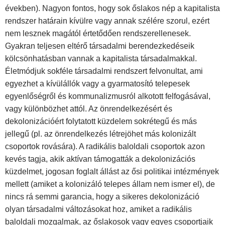
években). Nagyon fontos, hogy sok őslakos nép a kapitalista
rendszer határain kívülre vagy annak szélére szorul, ezért
nem lesznek magától értetődően rendszerellenesek.
Gyakran teljesen eltérő társadalmi berendezkedéseik
kölcsönhatásban vannak a kapitalista társadalmakkal.
Életmódjuk sokféle társadalmi rendszert felvonultat, ami
egyezhet a kívülállók vagy a gyarmatosító telepesek
egyenlőségről és kommunalizmusról alkotott felfogásával,
vagy különbözhet attól. Az önrendelkezésért és
dekolonizációért folytatott küzdelem sokrétegű és más
jellegű (pl. az önrendelkezés létrejöhet más kolonizált
csoportok rovására). A radikális baloldali csoportok azon
kevés tagja, akik aktívan támogatták a dekolonizációs
küzdelmet, jogosan foglalt állást az ősi politikai intézmények
mellett (amiket a kolonizáló telepes állam nem ismer el), de
nincs rá semmi garancia, hogy a sikeres dekolonizáció
olyan társadalmi változásokat hoz, amiket a radikális
baloldali mozgalmak, az őslakosok vagy egyes csoportjaik