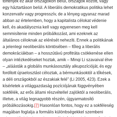
történjék ez akár országokon belül, országok között, vagy
egy háztartáson belül. A liberális demokratikus politika lehet
konzervatív vagy progresszív, de a lényeg ugyanaz marad
abban az értelemben, hogy a kapitalista célokat védenie
kell, és akadályoznia kell vagy egyenesen meg kell
semmisítenie minden próbálkozást, ami ezeknek az
általános céloknak az elérését nehezíti. Ennek a politikának
a jelenlegi neoliberális köntösében – főleg a liberális
demokráciákban – a hosszútávú profitráta csökkenése ellen
olyan intézkedéseket hoztak, amik – Minqi Li szavaival élve
– „aláásták a globális munkásosztály alkupozícióját, és egy
fordított újraelosztást céloztak, a bérmunkásoktól a tőkések,
a déli országokból az északiak felé” (Li 2005, 423). Ezek a
kísérletek a világgazdaság pozíciójának függvényében
sokfélék, az erős állami részvétellel zajlóktól a neoliberális,
illetve, a világ legnagyobb részén, újgyarmatosító
próbálkozásokig.
[7]
Hasonlóan fontos, hogy ez a sokféleség
magában foglalja a formális különbségekkel szembeni