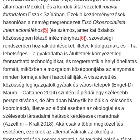
államban (Mexikó), és a kurdok által vezetett
rojavai
forradalom
Észak-Szíriában. Ezek a kezdeményezések,
hasonlóan a nemrég megrendezett
Első Ökoszocialista
Internacionálé
hoz
[5]
(és számos, amerikai őslakos
közösségben létező intézményhez
[6]
), szövetségi
rendszerben hoznak döntéseket, illetve kidolgoznak, és – ha
lehetséges – a gyakorlatba is átültetnek környezetileg
fenntartható technológiákat, és megteremtik a helyi önellátás
formáit, miközben a mozgalom középpontjába az elnyomás
minden formája elleni harcot állítják. A visszavett és
közösségileg igazgatott gyárak és városi telepek (Engel-Di
Mauro – Cattaneo 2014) szintén jó példái egy szélesebb
perspektívának, de általában hiányzik belőlük a kölcsönös
koordináció, illetve az előbbi esetben az ökológiai és a
szélesebb társadalmi hatások kérdésesek maradnak
(Azzellini – Kraft 2018). Akárcsak a többi megközelítés
esetében, ezeknek az alternatíváknak az ökológiai
fenntarthatósága sosem garantált, és további belső vitákat