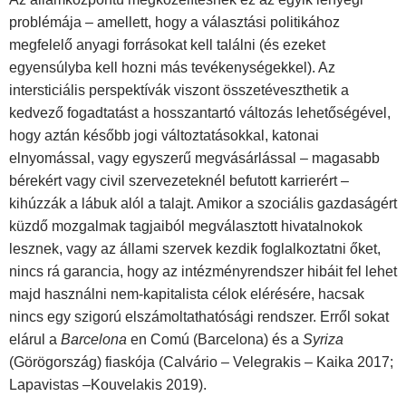
problémája – amellett, hogy a választási politikához
megfelelő anyagi forrásokat kell találni (és ezeket
egyensúlyba kell hozni más tevékenységekkel). Az
intersticiális perspektívák viszont összetéveszthetik a
kedvező fogadtatást a hosszantartó változás lehetőségével,
hogy aztán később jogi változtatásokkal, katonai
elnyomással, vagy egyszerű megvásárlással – magasabb
bérekért vagy civil szervezeteknél befutott karrierért –
kihúzzák a lábuk alól a talajt. Amikor a szociális gazdaságért
küzdő mozgalmak tagjaiból megválasztott hivatalnokok
lesznek, vagy az állami szervek kezdik foglalkoztatni őket,
nincs rá garancia, hogy az intézményrendszer hibáit fel lehet
majd használni nem-kapitalista célok elérésére, hacsak
nincs egy szigorú elszámoltathatósági rendszer. Erről sokat
elárul a
Barcelona
en Comú (Barcelona) és a
Syriza
(Görögország) fiaskója (Calvário – Velegrakis – Kaika 2017;
Lapavistas –Kouvelakis 2019).