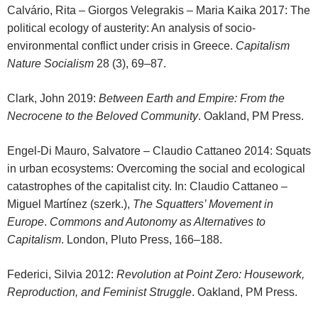
Calvário, Rita – Giorgos Velegrakis – Maria Kaika 2017: The
political ecology of austerity: An analysis of socio-
environmental conflict under crisis in Greece.
Capitalism
Nature Socialism
28 (3), 69–87.
Clark, John 2019:
Between Earth and Empire: From the
Necrocene to the Beloved Community
. Oakland, PM Press.
Engel-Di Mauro, Salvatore – Claudio Cattaneo 2014: Squats
in urban ecosystems: Overcoming the social and ecological
catastrophes of the capitalist city. In: Claudio Cattaneo –
Miguel Martínez (szerk.),
The Squatters’ Movement in
Europe
.
Commons and Autonomy as Alternatives to
Capitalism
. London, Pluto Press, 166–188.
Federici, Silvia 2012:
Revolution at Point Zero: Housework,
Reproduction, and Feminist Struggle
. Oakland, PM Press.