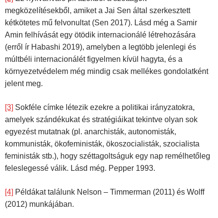
megközelítésekből, amiket a Jai Sen által szerkesztett
kétkötetes mű felvonultat (Sen 2017). Lásd még a Samir
Amin felhívását egy ötödik internacionálé létrehozására
(erről ír Habashi 2019), amelyben a legtöbb jelenlegi és
múltbéli internacionálét figyelmen kívül hagyta, és a
környezetvédelem még mindig csak mellékes gondolatként
jelent meg.
[3]
Sokféle címke létezik ezekre a politikai irányzatokra,
amelyek szándékukat és stratégiáikat tekintve olyan sok
egyezést mutatnak (pl. anarchisták, autonomisták,
kommunisták, ökofeministák, ökoszocialisták, szocialista
feministák stb.), hogy széttagoltságuk egy nap remélhetőleg
feleslegessé válik. Lásd még. Pepper 1993.
[4]
Példákat találunk Nelson – Timmerman (2011) és Wolff
(2012) munkájában.