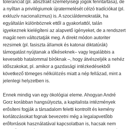
toleranciát (pl. absztrakt személyiségi jogok fenntartása), de
a nyíltan a privilégiumok újratermelését célzó tradíciókat (pl.
exkluzív nacionalizmus) is. A szociáldemokraták, ha
egyáltalán különböznek ettől a gyakorlattól, talán
igyekeznek kielégíteni az alapvető igényeket, de a rendszert
magát nem változtatják meg. A direkt módon autoriter
rezsimek (pl. fasiszta államok és katonai diktatúrák)
támogatást nyújtanak a tőkéseknek– vagy legalábbis a
kevesebb hatalommal bíróknak –, hogy átvészeljék a nehéz
időszakokat, pl. amikor a gazdasági intézkedésekből
következő tömeges nélkülözés miatt a nép fellázad, mint a
jelenlegi helyzetben is.
Ennek mindig van egy ökológiai eleme. Ahogyan André
Gorz korábban hangsúlyozta, a kapitalista intézmények
erősíteni fogják a társadalom feletti kontrollt és kemény
korlátozásokat fognak bevezetni még a legalapvetőbb
erőforrások használatával kapcsolatban is, hacsak nem