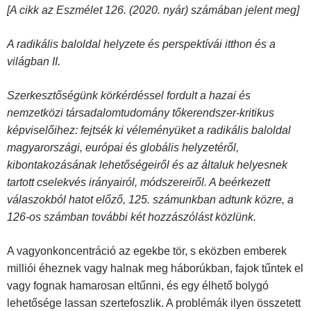
[A cikk az Eszmélet 126. (2020. nyár) számában jelent meg]
A radikális baloldal helyzete és perspektívái itthon és a
világban II.
Szerkesztőségünk körkérdéssel fordult a hazai és
nemzetközi társadalomtudomány tőkerendszer-kritikus
képviselőihez: fejtsék ki véleményüket a radikális baloldal
magyarországi, európai és globális helyzetéről,
kibontakozásának lehetőségeiről és az általuk helyesnek
tartott cselekvés irányairól, módszereiről. A beérkezett
válaszokból hatot előző, 125. számunkban adtunk közre, a
126-os számban további két hozzászólást közlünk.
A vagyonkoncentráció az egekbe tör, s eközben emberek
milliói éheznek vagy halnak meg háborúkban, fajok tűntek el
vagy fognak hamarosan eltűnni, és egy élhető bolygó
lehetősége lassan szertefoszlik. A problémák ilyen összetett