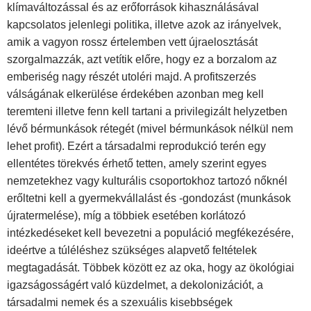
klímaváltozással és az erőforrások kihasználásával
kapcsolatos jelenlegi politika, illetve azok az irányelvek,
amik a vagyon rossz értelemben vett újraelosztását
szorgalmazzák, azt vetítik előre, hogy ez a borzalom az
emberiség nagy részét utoléri majd. A profitszerzés
válságának elkerülése érdekében azonban meg kell
teremteni illetve fenn kell tartani a privilegizált helyzetben
lévő bérmunkások rétegét (mivel bérmunkások nélkül nem
lehet profit). Ezért a társadalmi reprodukció terén egy
ellentétes törekvés érhető tetten, amely szerint egyes
nemzetekhez vagy kulturális csoportokhoz tartozó nőknél
erőltetni kell a gyermekvállalást és -gondozást (munkások
újratermelése), míg a többiek esetében korlátozó
intézkedéseket kell bevezetni a populáció megfékezésére,
ideértve a túléléshez szükséges alapvető feltételek
megtagadását. Többek között ez az oka, hogy az ökológiai
igazságosságért való küzdelmet, a dekolonizációt, a
társadalmi nemek és a szexuális kisebbségek