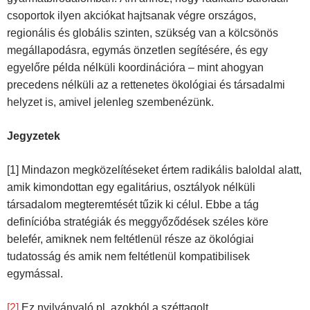
csoportok ilyen akciókat hajtsanak végre országos,
regionális és globális szinten, szükség van a kölcsönös
megállapodásra, egymás önzetlen segítésére, és egy
egyelőre példa nélküli koordinációra – mint ahogyan
precedens nélküli az a rettenetes ökológiai és társadalmi
helyzet is, amivel jelenleg szembenézünk.
Jegyzetek
[1] Mindazon megközelítéseket értem radikális baloldal alatt,
amik kimondottan egy egalitárius, osztályok nélküli
társadalom megteremtését tűzik ki célul. Ebbe a tág
definícióba stratégiák és meggyőződések széles köre
belefér, amiknek nem feltétlenül része az ökológiai
tudatosság és amik nem feltétlenül kompatibilisek
egymással.
[2]
Ez nyilvánvaló pl. azokból a széttagolt