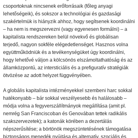
csoportoknak nincsenek erőforrásaik (főleg anyagi
lehetőségeik), és sokszor a technológiai és gazdasági
szakértelmük is hiányzik ahhoz, hogy segítsenek koordinálni
– ha nem is megszervezni (vagy egyenesen formálni) – a
kapitalista rendszereken belül növekvő és globálisan
terjedő, nagyon sokféle elégedetlenséget. Hasznos volna
együttműködniük és a tevékenységüket úgy koordinálni,
hogy lehetővé váljon a kölcsönös elszámoltathatóság és az
államközpontú, az intersticiális és a prefiguratív stratégiák
ötvözése az adott helyzet függvényében.
A globális kapitalista intézményekkel szembeni harc sokkal
hatékonyabb – bár sokkal veszélyesebb és halálosabb –
módja volna a fegyverszállítmányok megállítása (amit pl.
nemrég San Franciscoban és Genovában tettek radikális
szakszervezetek); a katonák körében a dezertálás
népszerűsítése; a börtönök megszüntetésének támogatása
biztonságos menedék nyújtása és alternatív, szociális és