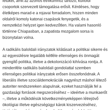
létüket, amit az azonos etnikumhoz tartozó, külföldi
csoportok szervezett támogatása erősít. Kérdéses, hogy
életképes marad-e a rojavai forradalom, hiszen minden
oldalról komoly katonai csapások fenyegetik, és a
nemzetközi helyzet igen kedvezőtlen. Ha valami hasonló
történne Chiapasban, a zapatista mozgalom sorsa is
bizonytalan volna.
A radikális baloldali irányzatok kilátásait a politikai sikerre és
az egyesülésre legalább kétféle ellenséges és önmagát
gyengítő politika, illetve a dekolonizáció kihívása rontja. A
mindenféle radikális baloldali gondolattal szemben
ellenséges politikai irányzatok erősen összefonódnak. A
liberális illetve szociáldemokráciák nagyrészt máshol létező
autoriter rendszereken alapulnak, ezeket használják fel a
gazdasági források megszerzéséhez – ideértve a munkaerőt
–, illetve a működésük következményeképpen létrejövő
ökológiai illetve egészségügyi károk kiszervezéséhez,