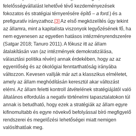
felelősségvállalást lehetővé tévő kezdeményezések
fokozatos és stratégiai térnyerésére építő –
a ford.
) és a
prefiguratív irányzathoz.
[3]
Az első megközelítés úgy tekint
az államra, mint a kapitalista viszonyok legyőzésének fő, ha
nem egyenesen az egyetlen hatásos intézményrendszerére
(Satgar 2018; Tanuro 2011). A fókusz itt az állam
átalakításán van (az intézmények demokratizálása,
választási politika révén) annak érdekében, hogy az az
egyenlőség és az ökológiai fenntarthatóság irányába
változzon. Kevesen vallják már azt a klasszikus elméletet,
amely az állam meghódításán keresztül akar változást
elérni. Az állam feletti kontroll átvételének stratégiájától való
általános elfordulás a negatív történelmi tapasztalatokon túl
annak is betudható, hogy ezek a stratégiák az állam egyre
kifinomultabb és egyre növekvő befolyással bíró megfigyelő
rendszerei és megelőzési lehetőségei miatt nemigen
valósíthatóak meg.