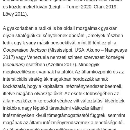
és küzdelmeket kíván (Leigh – Turner 2020; Clark 2019;
Löwy 2011).
A gyakorlatban a radikális baloldali mozgalmak gyakran
olyan stratégiákkal kénytelenek operálni, amelyek részben
fedik egyik vagy másik perspektívát, mint történt ez pl. a
Cooperation Jackson
(Mississippi, USA; Akuno – Nangwaye
2017) vagy Venezuela nemzeti szinten szervezett
községei
(
comunas
) esetében (Azellini 2017). Mindegyik
megközelítésnek vannak hátulütői. Az államközpontú és az
intersticiális stratégiák magukban hordozzák annak
kockázatát, hogy a kapitalista intézményrendszer beemeli,
illetve magába olvasztja őket. Az esetek többségében az
állam eszközein keresztül véghez vitt változtatási kísérletek
inkább a nagy léptékű társadalmi változás állami
intézményeken kívüli tömegtámogatásától függtek, semmint
magának az állami intézményrendszernek a lehetőségeitől.
Az államközpontú megközelítésnek ez az egyik lényegi