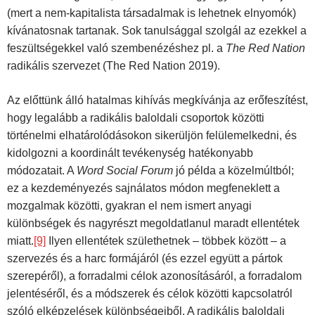
(mert a nem-kapitalista társadalmak is lehetnek elnyomók)
kívánatosnak tartanak. Sok tanulsággal szolgál az ezekkel a
feszültségekkel való szembenézéshez pl. a
The Red Nation
radikális szervezet (The Red Nation 2019).
Az előttünk álló hatalmas kihívás megkívánja az erőfeszítést,
hogy legalább a radikális baloldali csoportok közötti
történelmi elhatárolódásokon sikerüljön felülemelkedni, és
kidolgozni a koordinált tevékenység hatékonyabb
módozatait. A
Word Social Forum
jó példa a közelmúltból;
ez a kezdeményezés sajnálatos módon megfeneklett a
mozgalmak közötti, gyakran el nem ismert anyagi
különbségek és nagyrészt megoldatlanul maradt ellentétek
miatt.
[9]
Ilyen ellentétek születhetnek – többek között – a
szervezés és a harc formájáról (és ezzel együtt a pártok
szerepéről), a forradalmi célok azonosításáról, a forradalom
jelentéséről, és a módszerek és célok közötti kapcsolatról
szóló elképzelések különbségeiből. A radikális baloldali