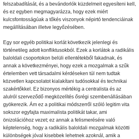
felszabadítását, és a bevándorlók küzdelmeit egyesíteni kell,
és ez egyben megmagyarázza, hogy ezek miért
kulcsfontosságúak a tőkés viszonyok népirtó tendenciáinak
megállításában illetve legyőzésében.
Egy sor egyéb politikai korlát következik jelenlegi és
történetileg adott konfliktusokból. Ezek a korlátok a radikális
baloldali csoportokon belüli ellentétekből fakadnak, és
annak a következményei, hogy ezek a mozgalmak a szűk
értelemben vett társadalmi kérdéseken túl nem tudtak
közvetlen kapcsolatot kialakítani tudósokkal és technikai
szakértőkkel. Ez bizonyos mértékig a centralista és az
alulról szerveződő megközelítés ősrégi szembenállásában
gyökerezik. Ám ez a politikai módszerről szóló legitim vita
sokszor egyfajta maximalista politikát takar, ami
önizolációhoz vezet; ez annak a felismerésére való
képtelenség, hogy a radikális baloldali mozgalmak közötti
különbségek jóval kisebbek lehetnek azoknál, amik a