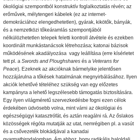
ökológiai szempontból konstruktív foglalkoztatás révén; az
erőművek, mélytengeri kábelek (ez az internet-
demokráciához elengedhetetlen), gyárak, kikötők, bányák,
és a nemzetközi tőkeáramlás szempontjából
nélkülözhetetlen telepek feletti kontroll átvétele és ezekben
koordinált munkástanácsok létrehozása; katonai bázisok
működésének akadályozása vagy leállítása (erre kísérletet
tett pl. a
Swords and Ploughshares
és a
Veterans for
Peace
). Ezeknek az akcióknak bármelyike jelentősen
hozzájárulna a tőkések hatalmának megnyirbálásához. Ilyen
akciók lehetővé tételéhez szükség van egy előzetes
kampányra a lehető legszélesebb támogatás biztosítására.
Egy ilyen világméretű szervezkedésbe fogni ezen célok
érdekében üdvösebb volna, mint várni az ökológiai és
egészségügyi katasztrófát, és aztán reagálni rá. Az őslakos
közösségek régóta mutatják az utat, nemrégiben pl. a vasút
és a csővezeték blokádjával a kanadai
gyarmatbirodalomban. Ám ahhoz, hogy radikális baloldali