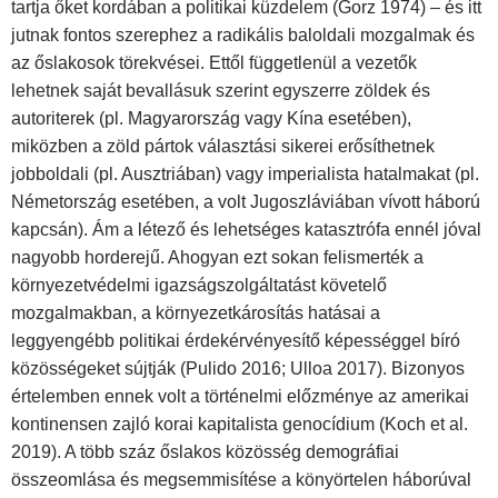
tartja őket kordában a politikai küzdelem (Gorz 1974) – és itt
jutnak fontos szerephez a radikális baloldali mozgalmak és
az őslakosok törekvései. Ettől függetlenül a vezetők
lehetnek saját bevallásuk szerint egyszerre zöldek és
autoriterek (pl. Magyarország vagy Kína esetében),
miközben a zöld pártok választási sikerei erősíthetnek
jobboldali (pl. Ausztriában) vagy imperialista hatalmakat (pl.
Németország esetében, a volt Jugoszláviában vívott háború
kapcsán). Ám a létező és lehetséges katasztrófa ennél jóval
nagyobb horderejű. Ahogyan ezt sokan felismerték a
környezetvédelmi igazságszolgáltatást követelő
mozgalmakban, a környezetkárosítás hatásai a
leggyengébb politikai érdekérvényesítő képességgel bíró
közösségeket sújtják (Pulido 2016; Ulloa 2017). Bizonyos
értelemben ennek volt a történelmi előzménye az amerikai
kontinensen zajló korai kapitalista genocídium (Koch et al.
2019). A több száz őslakos közösség demográfiai
összeomlása és megsemmisítése a könyörtelen háborúval