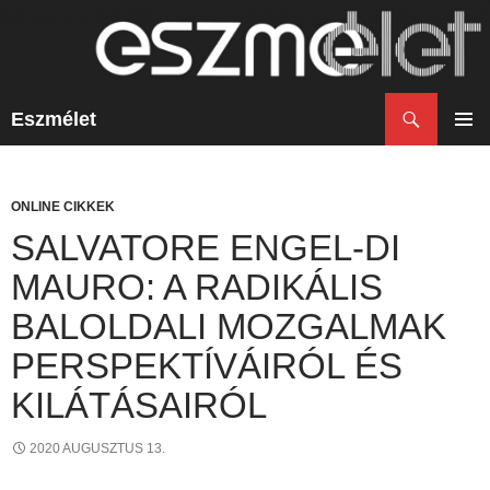
Keresés
Eszmélet
KILÉPÉS
A
ELSŐ
TARTALOMBA
MENÜ
ONLINE CIKKEK
SALVATORE ENGEL-DI
MAURO: A RADIKÁLIS
BALOLDALI MOZGALMAK
PERSPEKTÍVÁIRÓL ÉS
KILÁTÁSAIRÓL
2020 AUGUSZTUS 13.