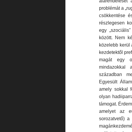
alárendelését 
problémát a „ru
csökkentése és
részlegesen ko
egy „szociális
között. Nem k
közelebb kerül
kezdetektől pref
magát egy oly
mindazokkal 
században meg
Egyesült Állam
amely sokkal f
olyan hadiiparr
támogat. Érdeme
amelyet az eu
sorozatvető) a
magánkezdemén