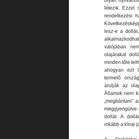
olyan nyilváno
létezik. Ezze
rendelkezési ha
Következéskép
lesz-e a dollá
alkalmazkodha
valójában nem
olajárakat dol
minden tőle telh
ahogyan ezt I
termelő orszá
árulják az ol
Államok nem kí
„megbántani" az
meggyengülve a
dollár. A dollá
inkább a kínai j