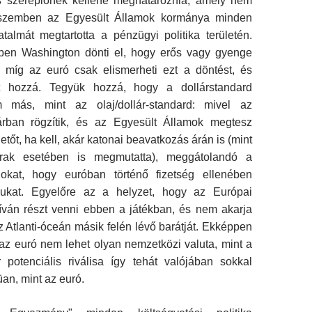
s szereplőnek kellene meghatároznia, amely nem
l szemben az Egyesült Államok kormánya minden
talmát megtar­totta a pénzügyi politika területén.
pen Washington dönti el, hogy erős vagy gyenge
r, míg az euró csak elismerheti ezt a döntést, és
t hozzá. Tegyük hozzá, hogy a dollár­standard
 más, mint az olaj/dollár-standard: mivel az
lárban rögzítik, és az Egyesült Államok megtesz
etőt, ha kell, akár katonai beavatkozás árán is (mint
rak esetében is megmutatta), meggátolandó a
gokat, hogy euróban történő fizetség ellenében
ajukat. Egyelőre az a helyzet, hogy az Európai
ván részt venni ebben a játékban, és nem akarja
 Atlanti-óceán másik felén lévő barátját. Ekképpen
z euró nem lehet olyan nemzetközi valuta, mint a
r potenciális riválisa így tehát valójában sokkal
üan, mint az euró.