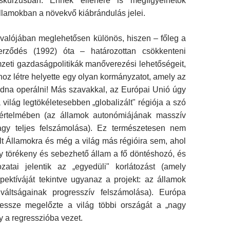
skurzusban. Ennek ellenére is megfigyelhetők
lamokban a növekvő kiábrándulás jelei.
 valójában meglehetősen különös, hiszen – főleg a
zerződés (1992) óta – határozottan csökkenteni
zeti gazdaságpolitikák manőverezési lehetőségeit,
z létre helyette egy olyan kormányzatot, amely az
udna operálni! Más szavakkal, az Európai Unió úgy
 világ legtökéletesebben „globalizált" régiója a szó
 értelmében (az államok autonómiájának masszív
gy teljes felszámo­lása). Ez természetesen nem
t Államokra és még a világ más régióira sem, ahol
y törékeny és sebezhető állam a fő döntéshozó, és
atai jelentik az „egyedüli" korlátozást (amely
pektíváját tekintve ugyanaz a projekt: az államok
váltságainak progresszív felszámolása). Európa
messze megelőzte a világ többi országát a „nagy
y a regresszióba vezet.