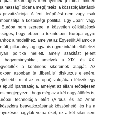
a piac kizárólagos törvényeinek (mintha minden
galmasság" oldana meg!) tetézi a köz­szolgáltatások
 privatizációja. A fenti leépülést nem vagy csak
mpenzálja a közösségi politika. Egy „ipari" vagy
" Európa nem szerepel a közvetlen célkitűzések
étséges, hogy ebben a tekintetben Európa egyre
 ahhoz a modellhez, amelyet az Egyesült Államok a
erált; pillanatnyilag ugyanis egyre inkább elkötelezi
an politika mellett, amely szakítást jelent
a hagyományokkal, amelyek a XIX. és XX.
vetették a kontinens sikereinek alapját. Az
okban azonban (a „liberális" diskurzus ellenére,
ejlettebb, mint az európai) valójában létezik egy
a épülő iparstratégia, amelyet az állam erőteljesen
s megjegyezni, hogy még az a két nagy áttörés is,
rópai technológia elért (Airbus és az Arian
 közszféra beavatko­zásának köszönhető, és ha a
yezésre hagyták volna őket, ez a két siker sem