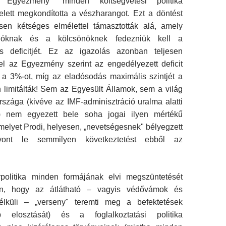
si Egyezmény" minden költségvetési politika
elett megkondította a vészharangot. Ezt a döntést
en kétséges elmélettel támasztották alá, amely
dóknak és a kölcsönöknek fedezniük kell a
ás deficitjét. Ez az igazolás azonban teljesen
el az Egyezmény szerint az engedé­lyezett deficit
l a 3%-ot, míg az eladósodás maximális szintjét a
imitálták! Sem az Egyesült Államok, sem a világ
szága (kivéve az IMF-adminisztráció uralma alatti
t!) nem egyezett bele soha jogai ilyen mértékű
amelyet Prodi, helyesen, „nevetségesnek" bélyegzett
nt le semmilyen következtetést ebből az
politika minden formájának elvi megszüntetését
én, hogy az átlátható – vagyis védővámok és
élküli – „verseny" teremti meg a befektetések
b elosztását) és a foglalkoztatási politika