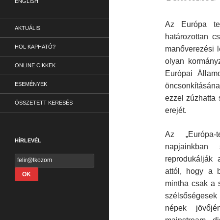
ENGLISH
Az Európa te
AKTUÁLIS
határozottan c
HOL KAPHATÓ?
manőverezési l
olyan kormányz
ONLINE CIKKEK
Európai Államo
ESEMÉNYEK
öncsonkításána
ezzel zúzhatta
ÖSSZETETT KERESÉS
erejét.
Az „Európa-t
HÍRLEVÉL
napjainkban 
reprodukálják 
attól, hogy a 
mintha csak a s
szélsőségesek 
népek jövőjé