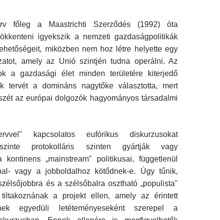
rv főleg a Maastrichti Szerződés (1992) óta
sökkenteni igyekszik a nemzeti gazdaságpolitikák
ehetőségeit, miközben nem hoz létre helyette egy
atot, amely az Unió szintjén tudna operálni. Az
k a gazdasági élet minden területére kiterjedő
k tervét a domináns nagytőke választotta, mert
 szét az európai dolgozók hagyományos társadalmi
ervvel" kapcsolatos eufórikus diskurzusokat
szinte protokolláris szinten gyártják vagy
a kontinens „mainstream" politikusai, függetlenül
bal- vagy a jobboldal­hoz kötődnek-e. Úgy tűnik,
zélsőjobbra és a szélsőbalra osztható „populista"
tiltakoznának a projekt ellen, amely az érintett
nek egyedüli letéteményeseként szerepel a