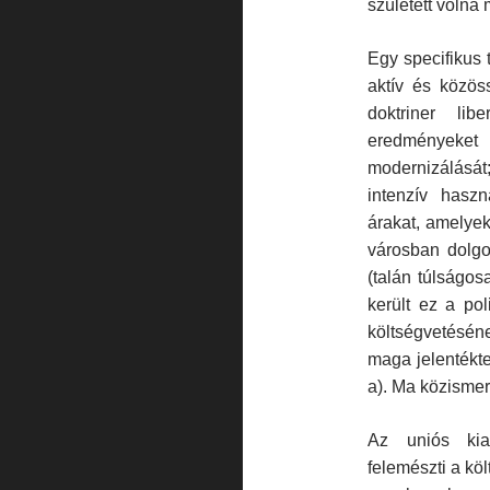
született volna
Egy specifikus
aktív és közös
doktriner lib
eredményeket p
modernizálását
intenzív haszn
árakat, amelyek
városban dolgo
(talán túlságos
került ez a po
költségveté­sé
maga jelentékt
a). Ma közisme
Az uniós kia
felemészti a kö