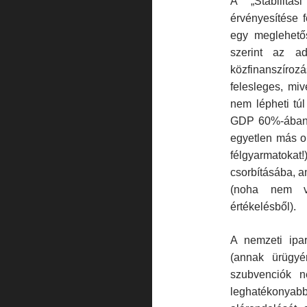
A „Stabilitá
érvényesítése f
egy meglehetős
szerint az a
közfinanszíroz
felesleges, miv
nem lépheti tú
GDP 60%-ában l
egyetlen más or
félgyarmatoka
csorbítá­sába, 
(noha nem vo
értékelésből).
A nemzeti ipar
(annak ürügy
szubvenciók n
leghatékonyab