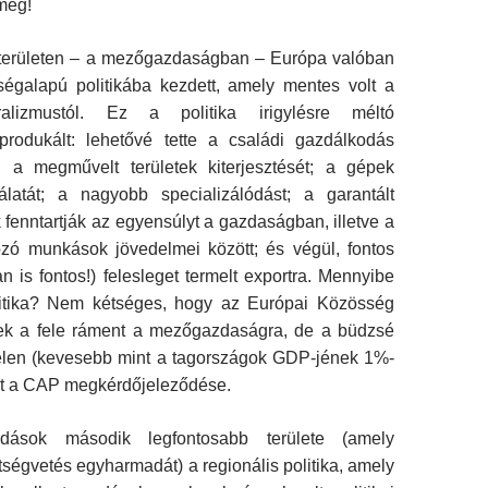
 meg!
 területen – a mezőgazdaságban – Európa valóban
ségalapú politikába kezdett, amely mentes volt a
e­ralizmustól. Ez a politika irigylésre méltó
rodukált: lehe­tővé tette a családi gazdálkodás
; a megművelt területek kiterjesztését; a gépek
álatát; a nagyobb specializálódást; a garantált
 fenntartják az egyensúlyt a gazdaságban, illetve a
zó munkások jövedelmei között; és végül, fontos
an is fontos!) felesleget termelt exportra. Mennyibe
litika? Nem kétséges, hogy az Európai Közösség
nek a fele ráment a mezőgazdaságra, de a büdzsé
elen (kevesebb mint a tagországok GDP-jének 1%-
rt a CAP megkérdőjeleződése.
dások második legfontosabb területe (amely
ltségvetés egyharmadát) a regionális politika, amely