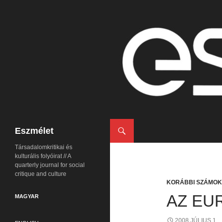
Keresés
Eszmélet
Társadalomkritikai és
kulturális folyóirat // A
quarterly journal for social
critique and culture
KORÁBBI SZÁMOK
AZ EU
MAGYAR
2008 JÚLIUS 1.