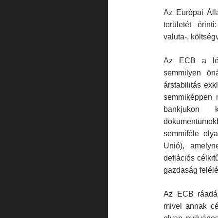
Az Európai Ál
területét éri
valuta-, költségv
Az ECB a lét
semmilyen öná
árstabilitás exk
semmiképpen ne
bankjukon k
dokumentumok
semmiféle oly
Unió), amelyne
deflációs célki
gazdaság felélé
Az ECB ráadásu
mivel annak cé