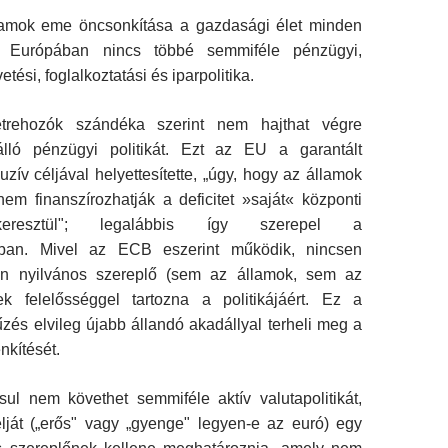
lamok eme öncsonkítása a gazdasági élet minden
nti: Európában nincs többé semmiféle pénzügyi,
etési, foglalkoztatási és iparpolitika.
rehozók szándéka szerint nem hajthat végre
lló pénzügyi politikát. Ezt az EU a garantált
luzív cél­jával helyettesítette, „úgy, hogy az államok
m finanszí­rozhatják a deficitet »saját« központi
eresztül"; legalábbis így szerepel a
ban. Mivel az ECB eszerint működik, nincsen
an nyilvános szereplő (sem az államok, sem az
k felelősséggel tartozna a politikájáért. Ez a
tűzés elvileg újabb állandó akadállyal terheli meg a
nkítését.
l nem követhet semmiféle aktív valutapolitikát,
lját („erős" vagy „gyenge" legyen-e az euró) egy