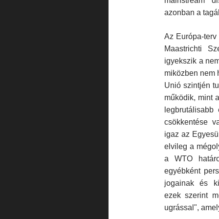
mainstream di
azonban a tagál
Az Európa-terv
Maastrichti S
igyekszik a nem
miközben nem ho
Unió szintjén t
működik, mint a
legbrutálisabb
csökkentése va
igaz az Egyesül
elvileg a mégol
a WTO határoz
egyébként pers
jogainak és ki
ezek sze­rint 
ugrással", amel