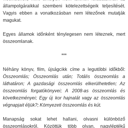
állampolgáraikkal szembeni kötelezettségeik teljesítését.
Vagyis ebben a vonatkozásban nem létezőnek mutatják
magukat.
Egyes államok időnként ténylegesen nem léteznek, mert
összeom­lanak.
***
Néhány könyv, film, újságcikk címe a legutóbbi időkből:
Összeomlás; Összeomlás után; Totális összeomlás a
láthatáron; A gazdasági összeomlás elkerülhetetlen; Az
összeomlás forgatókönyvei; A 2008-as összeomlás és
következményei; Egy új kor hajnalát vagy az összeomlás
végnapjait éljük?; Környezeti összeomlás és kút.
Manapság sokat lehet hallani, olvasni különböző
összeomlásokról. Közöttük több olyan, nagyléptékű