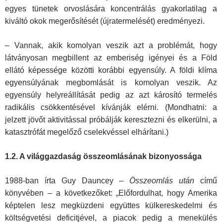
egyes tünetek orvoslására koncentrálás gyakorlatilag a
kiváltó okok megerősítését (újratermelését) eredményezi.
– Vannak, akik komolyan veszik azt a problémát, hogy
látványosan megbillent az emberiség igényei és a Föld
ellátó képessége közötti korábbi egyensúly. A földi klíma
egyensúlyának megbomlását is komo­lyan veszik. Az
egyensúly helyreállítását pedig az azt károsító termelés
radikális csökkentésével kívánják elérni. (Mondhatni: a
jelzett jövőt aktivitással próbálják keresztezni és elkerülni, a
katasztrófát megelőző cselekvéssel elhárítani.)
1.2. A világgazdaság összeomlásának bizonyossága
1988-ban írta Guy Dauncey –
Összeomlás után
című
könyvében – a következőket: „Előfordulhat, hogy Amerika
képtelen lesz megküzdeni együttes külkereskedelmi és
költségvetési deficitjével, a piacok pedig a menekülés