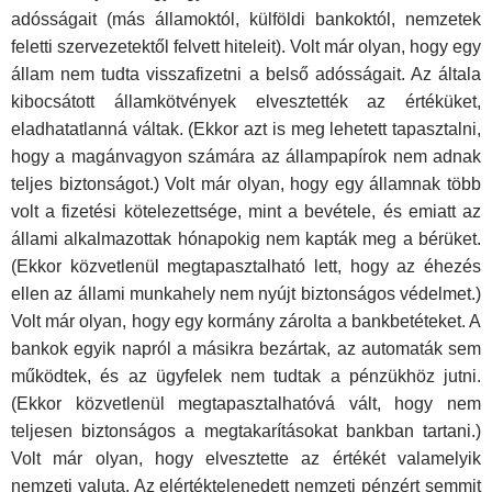
adósságait (más államoktól, külföldi bankoktól, nemzetek
feletti szervezetektől felvett hiteleit). Volt már olyan, hogy egy
állam nem tudta visszafizetni a belső adósságait. Az általa
kibocsátott államkötvények elvesztették az értékü­ket,
eladhatatlanná váltak. (Ekkor azt is meg lehetett tapasztalni,
hogy a magánvagyon számára az állampapírok nem adnak
teljes biztonságot.) Volt már olyan, hogy egy államnak több
volt a fizetési kötelezettsége, mint a bevétele, és emiatt az
állami alkalmazottak hónapokig nem kap­ták meg a bérüket.
(Ekkor közvetlenül megtapasztalható lett, hogy az éhezés
ellen az állami munkahely nem nyújt biztonságos védelmet.)
Volt már olyan, hogy egy kormány zárolta a bankbetéteket. A
bankok egyik napról a másikra bezártak, az automaták sem
működtek, és az ügyfelek nem tudtak a pénzükhöz jutni.
(Ekkor közvetlenül megtapasztalhatóvá vált, hogy nem
teljesen biztonságos a megtakarításokat bankban tartani.)
Volt már olyan, hogy elvesztette az értékét valamelyik
nemzeti valuta. Az elértéktelenedett nemzeti pénzért semmit