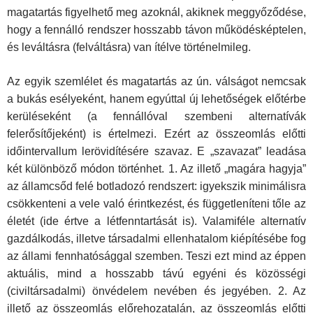
magatartás figyelhető meg azoknál, akiknek meg­győződése,
hogy a fennálló rendszer hosszabb távon működésképtelen,
és leváltásra (felváltásra) van ítélve történelmileg.
Az egyik szemlélet és magatartás az ún. válságot nemcsak
a bukás esélyeként, hanem egyúttal új lehetőségek előtérbe
kerüléseként (a fennállóval szembeni alternatívák
felerősítőjeként) is értelmezi. Ezért az összeomlás előtti
időintervallum lerövidítésére szavaz. E „szavazat” leadása
két különböző módon történhet. 1. Az illető „magára hagyja”
az államcsőd felé botladozó rendszert: igyekszik minimálisra
csökken­teni a vele való érintkezést, és függetleníteni tőle az
életét (ide értve a létfenntartását is). Valamiféle alternatív
gazdálkodás, illetve társadalmi ellenhatalom kiépítésébe fog
az állami fennhatósággal szemben. Teszi ezt mind az éppen
aktuális, mind a hosszabb távú egyéni és közösségi
(civiltársadalmi) önvédelem nevében és jegyében. 2. Az
illető az össze­omlás előrehozatalán, az összeomlás előtti