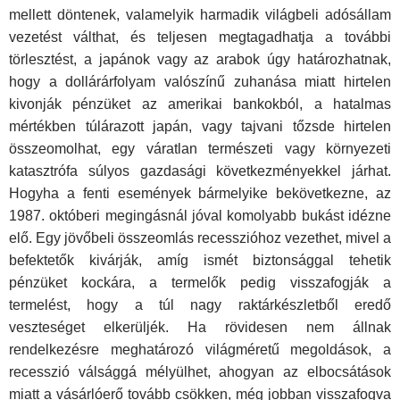
mellett döntenek, valamelyik harmadik világbeli adósállam
vezetést válthat, és teljesen megtagadhatja a további
törlesztést, a japá­nok vagy az arabok úgy határozhatnak,
hogy a dollárárfolyam valószínű zuhanása miatt hirtelen
kivonják pénzüket az amerikai bankokból, a hatalmas
mértékben túlárazott japán, vagy tajvani tőzsde hirtelen
összeomolhat, egy váratlan természeti vagy környezeti
katasztrófa súlyos gazdasági következményekkel járhat.
Hogyha a fenti események bár­melyike bekövetkezne, az
1987. októberi megingásnál jóval komolyabb bukást idézne
elő. Egy jövőbeli összeomlás recesszióhoz vezethet, mivel a
befektetők kivárják, amíg ismét biztonsággal tehetik
pénzüket kockára, a termelők pedig visszafogják a
termelést, hogy a túl nagy raktárkészlet­ből eredő
veszteséget elkerüljék. Ha rövidesen nem állnak
rendelkezésre meghatározó világméretű megoldások, a
recesszió válsággá mélyülhet, ahogyan az elbocsátások
miatt a vásárlóerő tovább csökken, még jobban visszafogva