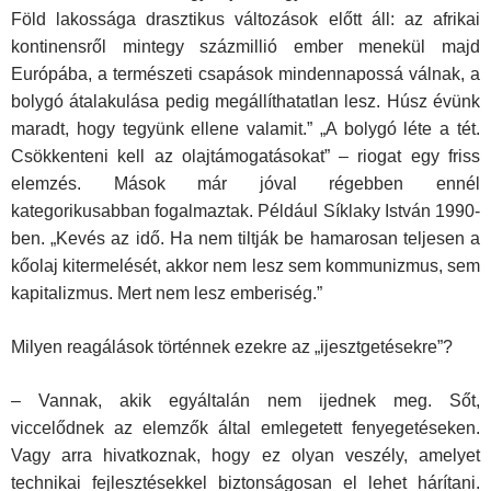
Föld lakossága drasztikus változások előtt áll: az afrikai
kontinensről mintegy százmillió ember menekül majd
Európába, a természeti csapások mindennapossá válnak, a
bolygó átalakulása pedig megállíthatatlan lesz. Húsz évünk
maradt, hogy tegyünk ellene valamit.” „A bolygó léte a tét.
Csökkenteni kell az olajtámogatásokat” – riogat egy friss
elemzés. Mások már jóval régebben ennél
kategorikusabban fogalmaztak. Például Síklaky István 1990-
ben. „Kevés az idő. Ha nem tiltják be hamarosan teljesen a
kőolaj kitermelését, akkor nem lesz sem kommunizmus, sem
kapitalizmus. Mert nem lesz emberiség.”
Milyen reagálások történnek ezekre az „ijesztgetésekre”?
– Vannak, akik egyáltalán nem ijednek meg. Sőt,
viccelődnek az elemzők által emlegetett fenyegetéseken.
Vagy arra hivatkoznak, hogy ez olyan veszély, amelyet
technikai fejlesztésekkel biztonságosan el lehet hárítani.