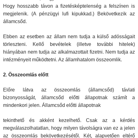
Hogy hosszabb távon a fizetésképtelenség a felszínen is
megjelenik. (A pénzügyi lufi kipukkad.) Bekövetkezik az
államcsőd.
Ebben az esetben az állam nem tudja a külső adósságait
törleszteni. Kellő bevételek (illetve további hitelek)
hiányában nem tudja az alkalma­zottait fizetni. Nem tudja az
intézményeit működtetni. Az államhatalom összeomlik.
2. Összeomlás előtt
Előre látva az összeomlás (államcsőd) távlati
bizonyosságát, államcsőd előtti állapotnak számít a
mindenkori jelen. Államcsőd előtti állapotnak
tekinthető és akként kezelhető. Csak az a kérdés
megválaszolhatatlan, hogy milyen távolságra van ez a jelen
az összeomlás bekövetkezésétől. Két, alapvetően eltérő