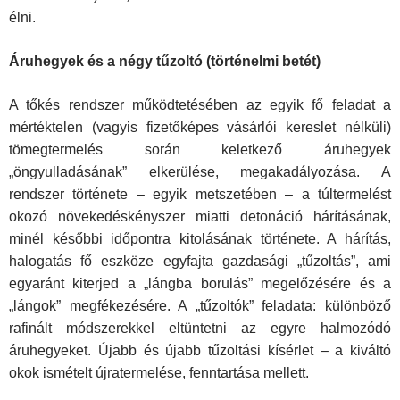
élni.
Áruhegyek és a négy tűzoltó (történelmi betét)
A tőkés rendszer működtetésében az egyik fő feladat a
mértéktelen (vagy­is fizetőképes vásárlói kereslet nélküli)
tömegtermelés során keletkező áruhegyek
„öngyulladásának” elkerülése, megakadályozása. A
rendszer története – egyik metszetében – a túltermelést
okozó növekedéskény­szer miatti detonáció hárításának,
minél későbbi időpontra kitolásának története. A hárítás,
halogatás fő eszköze egyfajta gazdasági „tűzoltás”, ami
egyaránt kiterjed a „lángba borulás” megelőzésére és a
„lángok” megfékezésére. A „tűzoltók” feladata: különböző
rafinált módszerekkel eltüntetni az egyre halmozódó
áruhegyeket. Újabb és újabb tűzoltási kísérlet – a kiváltó
okok ismételt újratermelése, fenntartása mellett.