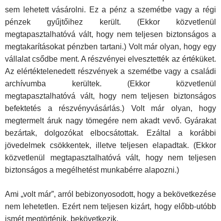
sem lehetett vásárolni. Ez a pénz a szemétbe vagy a régi
pénzek gyűjtőihez került. (Ekkor közvetlenül
megtapasztalhatóvá vált, hogy nem teljesen biztonságos a
megtakarítá­sokat pénzben tartani.) Volt már olyan, hogy egy
vállalat csődbe ment. A részvényei elvesztették az értéküket.
Az elértéktelenedett részvények a szemétbe vagy a családi
archívumba kerültek. (Ekkor közvetlenül
megtapasztalhatóvá vált, hogy nem teljesen biztonságos
befektetés a részvényvásárlás.) Volt már olyan, hogy
megtermelt áruk nagy tömegére nem akadt vevő. Gyárakat
bezártak, dolgozókat elbocsátottak. Ezáltal a korábbi
jövedelmek csökkentek, illetve teljesen elapadtak. (Ekkor
közvetlenül megtapasztalhatóvá vált, hogy nem teljesen
biztonságos a megélhetést munkabérre alapozni.)
Ami „volt már”, arról bebizonyosodott, hogy a bekövetkezése
nem le­hetetlen. Ezért nem teljesen kizárt, hogy előbb-utóbb
ismét megtörténik, bekövetkezik.