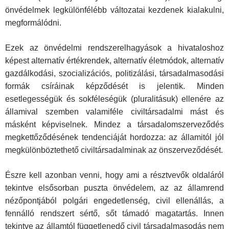
önvédelmek legkülönfélébb változatai kezdenek kialakulni,
megformálódni.
Ezek az önvédelmi rendszerelhagyások a hivataloshoz
képest alter­natív értékrendek, alternatív életmódok, alternatív
gazdálkodási, szoci­alizációs, politizálási, társadalmasodási
formák csíráinak képződését is jelentik. Minden
esetlegességük és sokféleségük (pluralitásuk) ellenére az
államival szemben valamiféle civiltársadalmi mást és
másként képvi­selnek. Mindez a társadalomszerveződés
megkettőződésének tenden­ciáját hordozza: az államitól jól
megkülönböztethető civiltársadalminak az önszerveződését.
Észre kell azonban venni, hogy ami a résztvevők oldaláról
tekintve elsősorban puszta önvédelem, az az államrend
nézőpontjából polgári engedetlenség, civil ellenállás, a
fennálló rendszert sértő, sőt támadó ma­gatartás. Innen
tekintve az államtól függetlenedő civil társadalmasodás nem