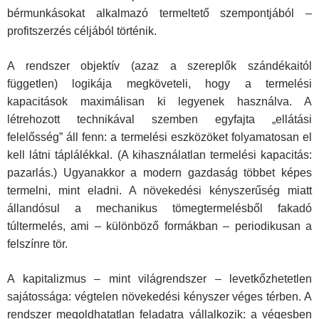
bérmunkásokat alkalmazó termeltető szempontjából –
profitszerzés céljából történik.
A rendszer objektív (azaz a szereplők szándékaitól
független) logikája megköveteli, hogy a termelési
kapacitások maximálisan ki legyenek hasz­nálva. A
létrehozott technikával szemben egyfajta „ellátási
felelősség” áll fenn: a termelési eszközöket folyamatosan el
kell látni táplálékkal. (A kihasználatlan termelési kapacitás:
pazarlás.) Ugyanakkor a modern gazdaság többet képes
termelni, mint eladni. A növekedési kényszerűség miatt
állandósul a mechanikus tömegtermelésből fakadó
túltermelés, ami – különböző formákban – periodikusan a
felszínre tör.
A kapitalizmus – mint világrendszer – levetkőzhetetlen
sajátossága: végtelen növekedési kényszer véges térben. A
rendszer megoldhatatlan feladatra vállalkozik: a végesben