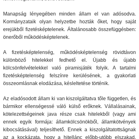
Manapság lényegében minden állam el van adósodva.
Kormányzataik olyan helyzetbe hozták őket, hogy saját
erejükből fizetésképtelenek. Általánosabb összefüggésben:
önerőből működésképtelenek.
A fizetésképtelenség, működésképtelenség rövidtávon
különböző hite­lekkel fedhető el. Újabb és újabb
kölcsönfelvételekkel való piramisjáték folyik. A tartalmi
fizetésképtelenség felszínre kerülésének, a gyakorlati
összeomlásnak elodázása, késleltetése történik.
Az eladósodott állam ki van kiszolgáltatva tőle független, és
bármikor ellenségessé váló külső erőknek. Vállalásainak,
kötelezettségeinek java része csak hitelekből (vagy ami
ennek egyik formája: államkölcsönökből, államkötvények
kibocsátásával) teljesíthető. Ennek a kiszolgáltatottság­nak
az a kockázata, hogy a hitellánc előbb-utóbb elszakad.