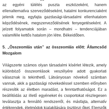
az egyéni túlélés puszta eszközeként, hanem
ellenalternatíva szerveződéseként, hatalmi konkurenciaként
jelenik meg, egyfajta gaz­dasági-társadalmi ellenhatalom
képződésének, megszerveződésének fenyegetéseként. A
jelzett folyamatok során – mondhatni – tendenciájá­ban
valamiféle kettős hatalom jön létre. Békeidőben.
5. „Összeomlás után” az összeomlás előtt: Államcsőd
Mozgalom
Világszerte számos olyan társadalmi kísérlet létezik, amely
különböző összeomlások veszélyére adott gyakorlati
válasznak is tekinthető. Lát­ványosan növekvő számban
vannak, akik a gazdasági növekedéssel szemben előnyben
részesítik az életben maradást, a fenntarthatóságot. Ez a
beállítódás az illető egyéneket és csoportokat részlegesen
leválaszt­ja a fennálló rendszerről, és másfajta, alternatív
értékrendek, életmódok kialakítására ösztönzi őket. Elemzők