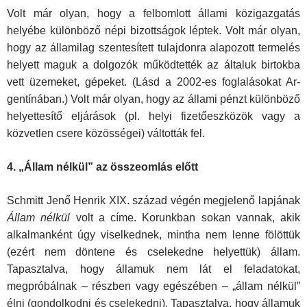
Volt már olyan, hogy a felbomlott állami közigazgatás
helyébe különbö­ző népi bizottságok léptek. Volt már olyan,
hogy az államilag szentesített tulajdonra alapozott termelés
helyett maguk a dolgozók működtették az általuk birtokba
vett üzemeket, gépeket. (Lásd a 2002-es foglalásokat Ar­
gentínában.) Volt már olyan, hogy az állami pénzt különböző
helyettesítő eljárások (pl. helyi fizetőeszközök vagy a
közvetlen csere közösségei) váltották fel.
4. „Állam nélkül” az összeomlás előtt
Schmitt Jenő Henrik XIX. század végén megjelenő lapjának
Állam nélkül
volt a címe. Korunkban sokan vannak, akik
alkalmanként úgy viselkednek, mintha nem lenne fölöttük
(ezért nem döntene és cselekedne helyettük) állam.
Tapasztalva, hogy államuk nem lát el feladatokat,
megpróbálnak – részben vagy egészében – „állam nélkül”
élni (gondolkodni és csele­kedni). Tapasztalva, hogy államuk