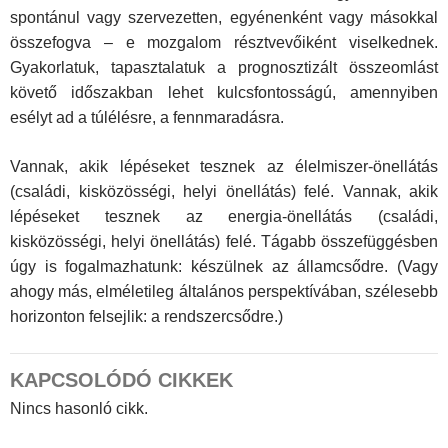
spontánul vagy szervezetten, egyénenként vagy másokkal
összefogva – e mozgalom résztvevőiként viselkednek.
Gyakorlatuk, tapasztalatuk a prognosztizált összeomlást
követő időszakban lehet kulcsfontosságú, amennyiben
esélyt ad a túl­élésre, a fennmaradásra.
Vannak, akik lépéseket tesznek az élelmiszer-önellátás
(családi, kisközösségi, helyi önellátás) felé. Vannak, akik
lépéseket tesznek az energia-önellátás (családi,
kisközösségi, helyi önellátás) felé. Tágabb összefüggésben
úgy is fogalmazhatunk: készülnek az államcsődre. (Vagy
ahogy más, elméletileg általános perspektívában, szélesebb
horizonton felsejlik: a rendszercsődre.)
KAPCSOLÓDÓ CIKKEK
Nincs hasonló cikk.