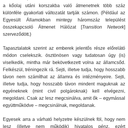
a kőolaj utáni korszakba való átme­netnek több száz
különféle gyakorlati változatát tartják számon. (Például az
Egyesült Államokban mintegy háromszáz települést
összekapcsoló Átmenet Hálózat [
Transition Network
]
szerveződött.)
Tapasztalatok szerint az emberek jelentős része előrelátó
módon cselekszik. ösztönösen vagy tudatosan úgy (is)
viselkedik, mintha már bekövetkezett volna az államcsőd.
Felkészül, tréningezik rá. Sejti, illetve tudja, hogy hosszabb
távon nem számíthat az államra és intézményeire. Sejti,
illetve tudja, hogy hosszabb távon mindent maguknak az
egyé­neknek (mint civil polgároknak) kell elvégezni,
megoldani. Csak az lesz megcsinálva, amit ők – egymással
együttműködve – megcsinálnak, megoldanak.
Egyesek arra a várható helyzetre készülnek föl, hogy nem
lesz (il­letve nem működik) hivatalos pénz, ezért