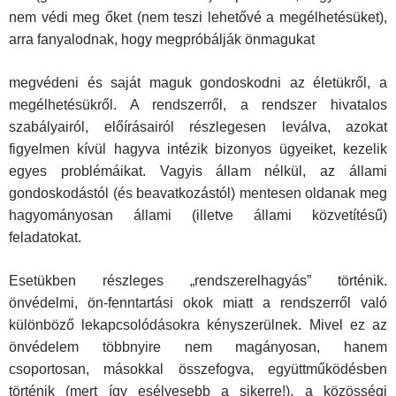
nem védi meg őket (nem teszi lehetővé a megélhetésüket),
arra fanyalodnak, hogy megpróbálják önmagukat
megvédeni és saját maguk gondoskodni az életükről, a
megélhetésükről. A rendszerről, a rendszer hivatalos
szabályairól, előírásairól részlegesen leválva, azokat
figyelmen kívül hagyva intézik bizonyos ügyeiket, kezelik
egyes problémáikat. Vagyis állam nélkül, az állami
gondoskodástól (és beavatkozástól) mentesen oldanak meg
hagyományosan állami (illetve állami közvetítésű)
feladatokat.
Esetükben részleges „rendszerelhagyás” történik.
önvédelmi, ön-fenntartási okok miatt a rendszerről való
különböző lekapcsolódásokra kényszerülnek. Mivel ez az
önvédelem többnyire nem magányosan, hanem
csoportosan, másokkal összefogva, együttműködésben
történik (mert így esélyesebb a sikerre!), a közösségi