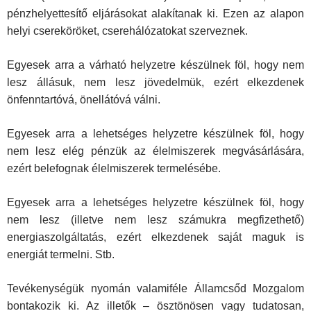
pénzhelyettesítő eljárásokat alakítanak ki. Ezen az alapon
helyi csereköröket, cserehálózatokat szerveznek.
Egyesek arra a várható helyzetre készülnek föl, hogy nem
lesz állá­suk, nem lesz jövedelmük, ezért elkezdenek
önfenntartóvá, önellátóvá válni.
Egyesek arra a lehetséges helyzetre készülnek föl, hogy
nem lesz elég pénzük az élelmiszerek megvásárlására,
ezért belefognak élelmiszerek termelésébe.
Egyesek arra a lehetséges helyzetre készülnek föl, hogy
nem lesz (illetve nem lesz számukra megfizethető)
energiaszolgáltatás, ezért elkezdenek saját maguk is
energiát termelni. Stb.
Tevékenységük nyomán valamiféle Államcsőd Mozgalom
bontakozik ki. Az illetők – ösztönösen vagy tudatosan,