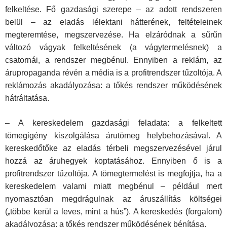
felkeltése. Fő gazdasági szerepe – az adott rendszeren
belül – az eladás lélektani hátterének, feltételeinek
megteremtése, megszervezése. Ha elzáródnak a sűrűn
változó vágyak felkeltésének (a vágytermelésnek) a
csatornái, a rendszer megbénul. Ennyiben a reklám, az
árupropaganda révén a média is a profitrendszer tűzoltója. A
reklámozás akadályozása: a tőkés rendszer működésének
hátráltatása.
– A kereskedelem gazdasági feladata: a felkeltett
tömegigény kiszol­gálása árutömeg helybehozásával. A
kereskedőtőke az eladás térbeli megszervezésével járul
hozzá az áruhegyek koptatásához. Ennyiben ő is a
profitrendszer tűzoltója. A tömegtermelést is megfojtja, ha a
kereske­delem valami miatt megbénul – például mert
nyomasztóan megdrágulnak az áruszállítás költségei
(„többe kerül a leves, mint a hús”). A kereskedés (forgalom)
akadályozása: a tőkés rendszer működésének bénítása.