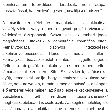
időintervallum lerövidítésén fáradozik: nem csupán
passzivitással, hanem tevőlegesen „pusztítja a rendszert”.
A másik szemlélet és magatartás az aktuálisan
veszélyeztetett vagy éppen megvont polgári vívmányok
védelmére összpontosít. Szóvá teszi az emberi jogok
megsértését. Tiltakozik a demokrácia csorbítása ellen.
Felhánytorgatja bizonyos intézkedések
alkotmányellenességét. Harcol a média – állami-
kormányzati beavatkozástól mentes – függetlenségé­ért.
Fellép a dolgozók munkahelye és munkabére elleni
támadásokkal szemben. Stb. Szervezkedik, aláírásokat
gyűjt, demonstrál. Vallja, hogy a rendszer pusztulásra van
ítélve, de – közvetlen, humánus megfontolásból – az éppen
élő emberek védelmében, az ő napi érdekeiket képviselve, a
pusztulásra ítélt rendszer „agonizálásának”
meghosszabbításáért is cselekszik. Azt segíti elméletileg, és
azt támogatja gyakorlatilag, hogy a rendszer minél tovább