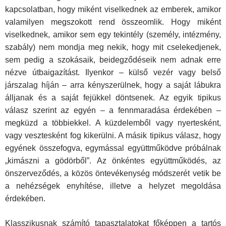
kapcsolatban, hogy miként viselkednek az emberek, amikor
valamilyen megszokott rend összeomlik. Hogy miként
viselkednek, amikor sem egy tekintély (személy, intézmény,
szabály) nem mondja meg nekik, hogy mit cselekedjenek,
sem pedig a szokásaik, beidegződéseik nem adnak erre
nézve útbaigazítást. Ilyenkor – külső vezér vagy belső
járszalag híján – arra kényszerülnek, hogy a saját lábukra
álljanak és a saját fejükkel döntsenek. Az egyik tipikus
válasz szerint az egyén – a fennmaradása érdekében –
megküzd a többiekkel. A küzdelemből vagy nyertesként,
vagy vesztesként fog kikerülni. A másik tipikus válasz, hogy
egyének összefogva, egymással együttműködve próbálnak
„kimászni a gödörből”. Az önkéntes együttmű­ködés, az
önszerveződés, a közös öntevékenység módszerét vetik be
a nehézségek enyhítése, illetve a helyzet megoldása
érdekében.
Klasszikusnak számító tapasztalatokat főképpen a tartós