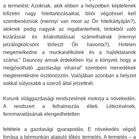
a termelést. Azoknak, akik ebben a helyzetben képtelenek
kifizetni nagy hiteltartozásaikat, bírói végzéssel kell
szembenézniük (mennyi van most az Ön hitelkártyáján?),
akiknek pedig nagyok az ingatlanterheik, birtokból való
kizárással és kilakoltatással számolhatnak (mennyi
jelzálogkölcsönt törleszt Ön havonta?). Hirtelen
megemelkedne a munkanélküliek és a hajléktalanok
száma.” Dauncey annak érdekében írja a könyvet, hogy a
megjósolható „gazdasági viharral” szembeni me­nedékek
megteremtésére ösztönözzön. Valójában azonban a helyzet
sokkal súlyosabb a szerző által jelzettnél.
Korunk világgazdasági rendszerének motorja a növekedés.
A rendszert a felhalmozás élteti. Létezésének,
fennmaradásának elengedhetetlen
feltétele a gazdasági gyarapodás. E növekedés végső
forrása a bérmun­kán alapuló tőkés termelés. A termelés – a