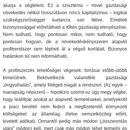
akarja a végtelent. Ez a szisztéma – mivel gazdasági
növekedés nélkül hosszútávon nincs kapitalizmus – lo­gikai
szükségszerűséggel kudarcra van ítélve. Elméleti
bizonyossággal előrelátható a tőkés gazdaság elenyészése.
Nem tudható, hogy pontosan mikor, nem tudható, hogy
pontosan hogyan, de a növekedéskényszeren alapuló
profitrendszer sem lépheti át a végső korlátait. Bizonyos
határo­kon túl nem reformálható.
A profitszerzés lehetőségei végesek: forrásai előbb-utóbb
kimerülnek. Bekövetkezik valamiféle gazdasági
„öngyulladás”, amely fölégeti magát a rendszert. (Az egyik –
manapság népszerű – hipotézis szerint ez úgy megy végbe,
hogy leállítják azokat az alapvető termeléseket, amelyeknél
a piaci bevétel nem fedezi a megfizetendő környezeti
költségeket: az államilag, illetve nemzetközileg előírt,
kivetett adókat). Onnantól pedig más módon („összeomlás
utáni” módon) kell, mert csak más módon lehet termelni és