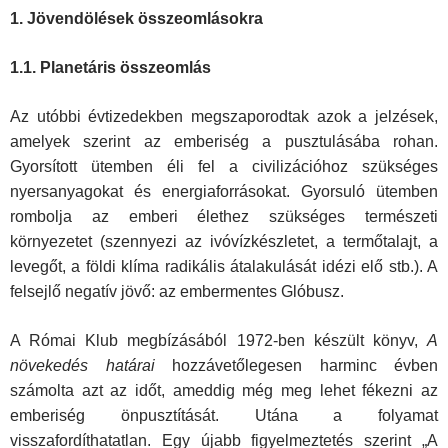
1. Jövendölések összeomlásokra
1.1. Planetáris összeomlás
Az utóbbi évtizedekben megszaporodtak azok a jelzések,
amelyek szerint az emberiség a pusztulásába rohan.
Gyorsított ütemben éli fel a civilizációhoz szükséges
nyersanyagokat és energiaforrásokat. Gyorsuló ütemben
rombolja az emberi élethez szükséges természeti
környezetet (szennyezi az ivóvízkészletet, a termőtalajt, a
levegőt, a földi klíma radi­kális átalakulását idézi elő stb.). A
felsejlő negatív jövő: az embermentes Glóbusz.
A Római Klub megbízásából 1972-ben készült könyv,
A
növekedés határai
hozzávetőlegesen harminc évben
számolta azt az időt, ameddig még meg lehet fékezni az
emberiség önpusztítását. Utána a folyamat
visszafordíthatatlan. Egy újabb figyelmeztetés szerint „A