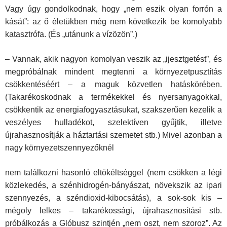
Vagy úgy gondolkodnak, hogy „nem eszik olyan forrón a
kását”: az ő életükben még nem következik be komolyabb
katasztrófa. (És „utánunk a vízözön”.)
– Vannak, akik nagyon komolyan veszik az „ijesztgetést”, és
meg­próbálnak mindent megtenni a környezetpusztítás
csökkentéséért – a maguk közvetlen hatáskörében.
(Takarékoskodnak a termékekkel és nyersanyagokkal,
csökkentik az energiafogyasztásukat, szakszerűen ke­zelik a
veszélyes hulladékot, szelektíven gyűjtik, illetve
újrahasznosítják a háztartási szemetet stb.) Mivel azonban a
nagy környezetszennyezőknél
nem találkozni hasonló eltökéltséggel (nem csökken a légi
közlekedés, a szénhidrogén-bányászat, növekszik az ipari
szennyezés, a széndioxid­-kibocsátás), a sok-sok kis –
mégoly lelkes – takarékossági, újrahasz­nosítási stb.
próbálkozás a Glóbusz szintjén „nem oszt, nem szoroz”. Az