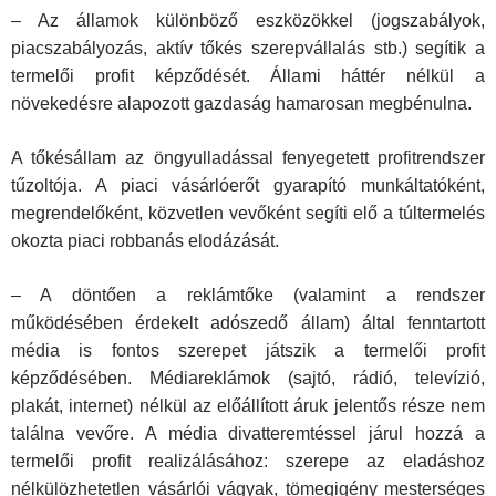
– Az államok különböző eszközökkel (jogszabályok,
piacszabályozás, aktív tőkés szerepvállalás stb.) segítik a
termelői profit képződését. Állami háttér nélkül a
növekedésre alapozott gazdaság hamarosan megbénulna.
A tőkésállam az öngyulladással fenyegetett profitrendszer
tűzoltója. A piaci vásárlóerőt gyarapító munkáltatóként,
megrendelőként, közvetlen vevőként segíti elő a túltermelés
okozta piaci robbanás elodázását.
– A döntően a reklámtőke (valamint a rendszer
működésében érdekelt adószedő állam) által fenntartott
média is fontos szerepet játszik a ter­melői profit
képződésében. Médiareklámok (sajtó, rádió, televízió,
plakát, internet) nélkül az előállított áruk jelentős része nem
találna vevőre. A mé­dia divatteremtéssel járul hozzá a
termelői profit realizálásához: szerepe az eladáshoz
nélkülözhetetlen vásárlói vágyak, tömegigény mesterséges