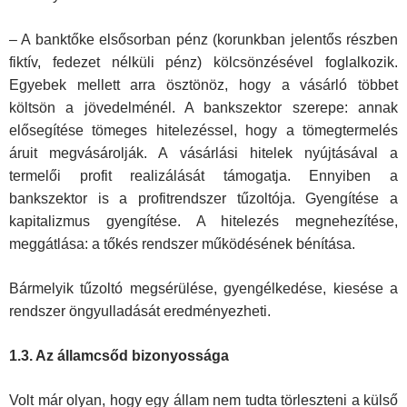
– A banktőke elsősorban pénz (korunkban jelentős részben
fiktív, fedezet nélküli pénz) kölcsönzésével foglalkozik.
Egyebek mellett arra ösztönöz, hogy a vásárló többet
költsön a jövedelménél. A bankszektor szerepe: annak
elősegítése tömeges hitelezéssel, hogy a tömegterme­lés
áruit megvásárolják. A vásárlási hitelek nyújtásával a
termelői profit realizálását támogatja. Ennyiben a
bankszektor is a profitrendszer tűzol­tója. Gyengítése a
kapitalizmus gyengítése. A hitelezés megnehezítése,
meggátlása: a tőkés rendszer működésének bénítása.
Bármelyik tűzoltó megsérülése, gyengélkedése, kiesése a
rendszer öngyulladását eredményezheti.
1.3. Az államcsőd bizonyossága
Volt már olyan, hogy egy állam nem tudta törleszteni a külső