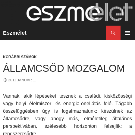
Keresés
Eszmélet
KILÉPÉS
A
ELSŐ
TARTALOMBA
MENÜ
KORÁBBI SZÁMOK
ÁLLAMCSŐD MOZGALOM
2011 JANUÁR 1.
Vannak, akik lépéseket tesznek a családi, kisközösségi
vagy helyi élelmiszer- és energia-önellátás felé. Tágabb
összefüggésben úgy is fogalmazhatunk: készülnek az
államcsődre, vagy ahogy más, elméletileg általános
perspektívában, szélesebb horizonton felsejlik: a
rendszercsődre