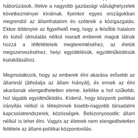
háborúzások, illetve a nagyobb gazdasági válsághelyzetek
következményei kínálnak. Ilyenkor egyes országokban
megrendül az államhatalom és szétesik a közigazgatás.
Ekkor többnyire az figyelhető meg, hogy a felsőbb ha­talom
és külső útmutatás nélkül maradt emberek maguk látnak
hozzá a létfeltételeik megteremtéséhez, az életük
megszervezéséhez, helyi együttélésük, együttműködésük
kialakításához.
Megmutatkozik, hogy az emberek élni akarása erősebb az
államnál (áthidalja az állam hiányát), és ennek az élni
akarásnak elengedhetet­len eleme, kelléke a hol szűkebb,
hol tágabb együttműködés. Kiderül, hogy központi politikai
irányítás nélkül is létrejönnek kisebb-nagyobb társadalmi
kapcsolatrendszerek, közösségek. Bebizonyosodik: állam
nélkül is lehet élni. Vagyis az életnek nem elengedhetetlen
feltétele az állami-politikai központosítás.