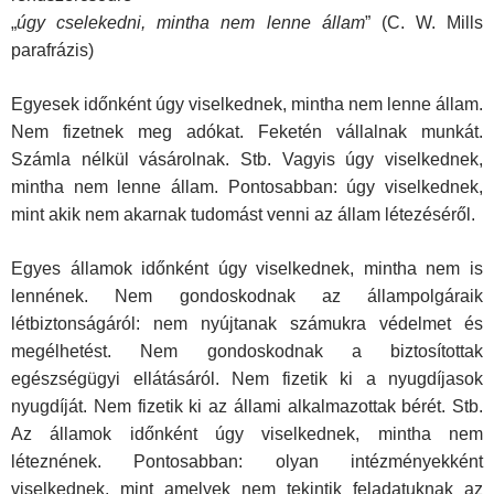
„
úgy cselekedni, mintha nem lenne állam
” (C. W. Mills
parafrázis)
Egyesek időnként úgy viselkednek, mintha nem lenne állam.
Nem fizet­nek meg adókat. Feketén vállalnak munkát.
Számla nélkül vásárolnak. Stb. Vagyis úgy viselkednek,
mintha nem lenne állam. Pontosabban: úgy viselkednek,
mint akik nem akarnak tudomást venni az állam léte­zéséről.
Egyes államok időnként úgy viselkednek, mintha nem is
lennének. Nem gondoskodnak az állampolgáraik
létbiztonságáról: nem nyújtanak számukra védelmet és
megélhetést. Nem gondoskodnak a biztosítottak
egészségügyi ellátásáról. Nem fizetik ki a nyugdíjasok
nyugdíját. Nem fizetik ki az állami alkalmazottak bérét. Stb.
Az államok időnként úgy vi­selkednek, mintha nem
léteznének. Pontosabban: olyan intézményekként
viselkednek, mint amelyek nem tekintik feladatuknak az