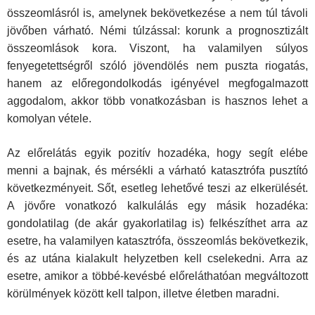
összeomlásról is, amelynek bekövetke­zése a nem túl távoli
jövőben várható. Némi túlzással: korunk a prognosz­tizált
összeomlások kora. Viszont, ha valamilyen súlyos
fenyegetettségről szóló jövendölés nem puszta riogatás,
hanem az előregondolkodás igényével megfogalmazott
aggodalom, akkor több vonatkozásban is hasznos lehet a
komolyan vétele.
Az előrelátás egyik pozitív hozadéka, hogy segít elébe
menni a baj­nak, és mérsékli a várható katasztrófa pusztító
következményeit. Sőt, esetleg lehetővé teszi az elkerülését.
A jövőre vonatkozó kalkulálás egy másik hozadéka:
gondolatilag (de akár gyakorlatilag is) felkészíthet arra az
esetre, ha valamilyen katasztrófa, összeomlás bekövetkezik,
és az utána kialakult helyzetben kell cselekedni. Arra az
esetre, amikor a töb­bé-kevésbé előreláthatóan megváltozott
körülmények között kell talpon, illetve életben maradni.