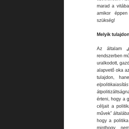
marad a vitába
amikor éppen 
szükség!
Melyik tulajdo
Az általam „
rendszerben műk
uralkodott, gaz
alapvető oka az
tulajdon, hane
elpolitikaiasítás
átpolitizáltsá
érteni, hogy a
céljait a politi
művek" általába
hogy a politika
minthogy nem