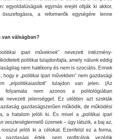
n: egyoldalúságaik egymás erejét oltják ki akkor,
összefogásra, a reform­erők egységére lenne
n van válságban?
politikai ipari műveknek
" nevezett intézmény­
ödtetett politikai tulajdonfajta, amely nálunk eddig
daságilag nem hatékony és nem is szoci­ális. Ennek
, hogy e „politikai ipari művekben" nem gazdasági
m „elpolitikaiasított" tulajdon van jelen. (Az
folyamata nem azonos a polito­lógiában
gnak nevezett jelenséggel. Ez utóbbin azt szokták
 gazdaság gazdaságszerűen műkö­dik, de működési
ka, a hatalom jelöli ki. És mivel a „politikai ipari
n veszteségtermelő üzemek – úgy látszik, a baj az,
 rosszul jelöli ki a célokat. Ezenfelül ez a forma,
 gazdasági érték, nem profitcélok vezérlik