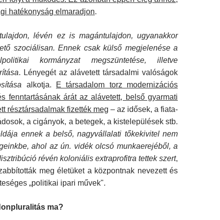
gi hatékonyság elma­radjon
.
ketulajdon, lévén ez is magántulajdon, ugyanakkor
tő szociálisan. Ennek csak külső megjelenése a
iálpolitikai kormányzat megszüntetése, illetve
ítása
. Lényegét az alávetett társadalmi valóságok
sítása
alkotja.
E társadalom torz modernizációs
és fenn­tartásának árát az alávetett, belső gyarmati
ett résztársadalmak fizették meg
– az idősek, a fiata­
dosok, a cigányok, a betegek, a kistelepülé­sek stb.
ldája ennek a belső, nagyvállalati tő­kekivitel nem
ségeinkbe, ahol az ún. vidék olcsó munkaerejéből, a
ztribúció révén koloniális extraprofitra tettek szert
,
zabbították meg éle­tüket a központnak nevezett és
séges „poli­tikai ipari művek".
jdonpluralitás ma?