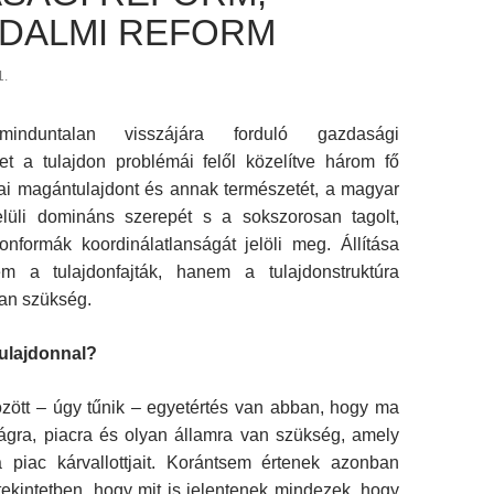
DALMI REFORM
1.
nduntalan visszájára forduló gazdasági
ket a tulajdon problémái felől közelítve három fő
kai magántulajdont és annak természetét, a magyar
lüli domináns szerepét s a sokszorosan tagolt,
onformák koordinálatlanságát jelöli meg. Állítása
m a tulajdonfajták, hanem a tulajdonstruktúra
van szükség.
tulajdonnal?
özött – úgy tűnik – egyetértés van abban, hogy ma
gra, piacra és olyan államra van szükség, amely
a piac kárvallottjait. Korántsem értenek azonban
ekintetben, hogy mit is jelentenek mindezek, hogy