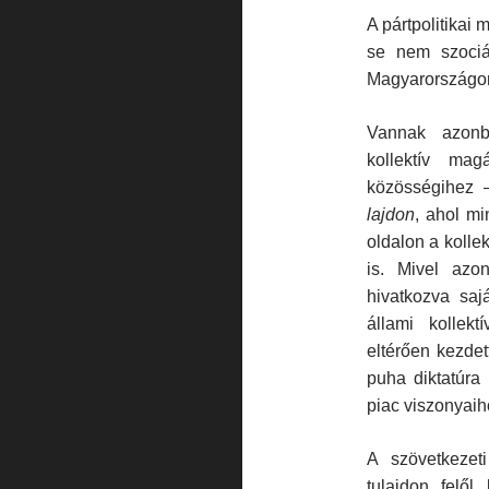
A pártpolitikai
se nem szociál
Magyarországo
Vannak azonba
kollektív ma
közösségihez 
lajdon
, ahol m
oldalon a kolle
is. Mivel azon
hivatkozva saj
állami kollekt
eltérően kezdet
puha diktatúra
piac viszonyaih
A szövetkezet
tulajdon felől