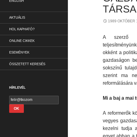
ENGLISH
TÁRSA
AKTUÁLIS
1989 OKTÓBER 
HOL KAPHATÓ?
A szerző mi
ONLINE CIKKEK
teljesítményün
okként a politi
ESEMÉNYEK
gazdaságon be
ÖSSZETETT KERESÉS
sokszínű tulajd
szerint ma ne
reformálására 
HÍRLEVÉL
Mi a baj a mai 
A reformerők k
vegyes gazdasá
kezelni tudja 
egyet abban a t