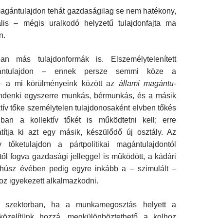
 magántulajdon tehát gazdaságilag se nem ha­tékony,
is – mégis uralkodó helyzetű tulajdon­fajta ma
n.
n más tulajdonformák is. Elszemélytelenített
gántulajdon – ennek persze semmi köze a
– a mi körülményeink között az
állami magántu­
indenki egyszerre munkás, bérmunkás, és a másik
ktív tőke személytelen tulajdonosaként elvben tőkés
ban a kollektív tőkét is működtetni kell; erre
átítja ki azt egy másik, készülődő új osztály. Az
ív tőketulajdon a pártpolitikai magán­tulajdontól
től fogva gazdasági jelleggel is mű­ködött, a kádári
 húsz évében pedig egyre in­kább a – szimulált –
oz igyekezett alkalmaz­kodni.
i szektorban, ha a munkamegosztás he­lyett a
 közelítünk hozzá, megkülönböztethető a kolhoz