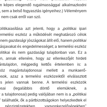
m képes elegendő rugal­massággal alkalmazkodni
, sem a belső fo­gyasztás igényeihez.) Véleményem
 nem csak erről van szó.
litikaiasítása azt jelenti, hogy a „politikai ipari
ermelési eszköz a működését meghatá­rozó célok
n nem
gazdasági
jószágokat állít elő, hanem
politikai
itásjavakat és engedelmes­séget; a termelési eszköz
olitikai és nem gazda­sági tulajdonban van. Ez a
don, annak ellenére, hogy az ellenkezőjét hirdeti
ntulajdon
, mégpe­dig kettős értelemben is: a
zköz magántulajdono­sai mellett a munkaerő-
sok, azaz a termelési eszközeiktől elválasztott
is jelen vannak benne. A termelési eszközök
onosai (legalábbis döntő elemüknek, a
k
a tulajdonosai) pedig valójában nem is a „politikai
 találhatók, ők a pártbizott­ságokon helyezkedtek el
énzintézetekben, „va­gyonkezelőségekben"