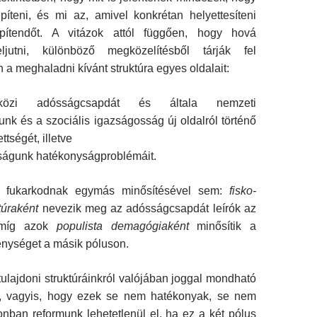
píteni, és mi az, amivel konkré­tan helyettesíteni
pítendőt. A vitázok attól függő­en, hogy hová
ljutni, különböző megközelítés­ből tárják fel
 a meghaladni kívánt struktúra egyes oldalait:
özi adósságcsapdát és általa nemzeti
unk és a szociális igazságosság új oldalról történő
ttségét, illetve
ságunk hatékonyságproblémáit.
 fukarkodnak egymás minősítésével sem:
fisko-
túraként
nevezik meg az adósságcsapdát leí­rók az
, míg azok
populista demagógiaként
minő­sítik a
enységet a másik póluson.
ulajdoni struktúráinkról valójában joggal mondható
, vagyis, hogy ezek se nem hatéko­nyak, se nem
onban reformunk lehetetlenül el, ha ez a két pólus