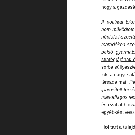
hogy a gazdasá
A politikai tő
nem működtethe
népjóléti-szoc
maradékba szor
belső gyarmato
stratégiájának 
sorba süllyeszt
lok, a nagycsalá
társadalmai.
Pé
iparosított tér
másodlagos redis
és ezáltal hoss
egyébként veszte
Hol tart a tula