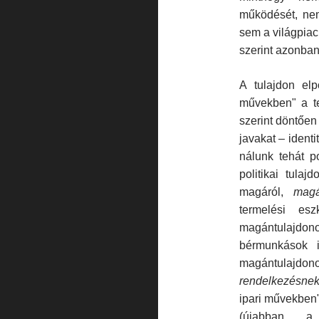
működését, ne
sem a világpiac
szerint azonban
A tulajdon elpo
művekben" a t
szerint döntőe
javakat – ident
nálunk tehát p
politikai tulaj
magáról,
magá
termelési es
magántulajdono
bérmunkások 
magántulajd
rendelkezésne
ipari művekben"
(újabban a p