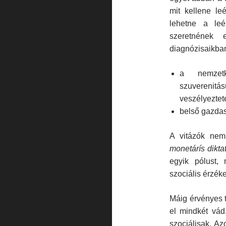
mit kellene leé
lehetne a leé
szeretnének e
diagnózisaikban
a nemzetk
szuverenitás
veszé­lyeztete
belső gazda
A vitázók nem
monetárís dikta
egyik pólust
szociális érzék
Máig érvényes t
el mindkét vád
szociálisak. Az