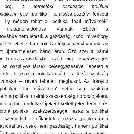
ek be),
a termelési eszkö­zök politikai
osaiként
egy politikai komisszár­osztály lényegi
. Ily módon tehát a „politikai ipari műveknek"
tő magántulajdonosai vannak. Ebben a
továbbá nem létezik a gazdasági csőd, mivelhogy
ítóitól elsősorban politi­kai teljesítményt várnak
: az
ett újratermelé­sét, bármi áron. Szó szerint bármi
kai komisszár­osztályból ezért még törvényszegés
 az osz­tályos társak beleegyezésével lehetett a
rülni. Itt csak a politikai csőd – a kiválasztottság
zavo­nása – révén lehetett megbukni. Az irányító
oli­tikai ipari művekben" sehol sem szakmai
em a politikai uralmi szakszerűség hordozójaként,
ántulajdon rendelkezőjeként kellett jelen lennie, és
ajdont politikai szakszerűséggel, azaz a politikai
vei szerint kellett működtetnie. Azaz a
„politikai ipari
acionalitás, csak nem gazdasági, hanem politikai
vén folyt a működés. Ez azonban éppen elég ahhoz,