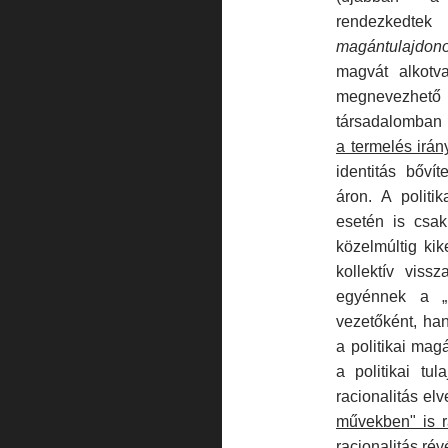
rendezkedt
magántulajdon
magvát alkotva
megnevezhe
társadalomban 
a termelés irány
identitás bővít
áron. A politi
esetén is csak
közelmúltig kike
kollektív viss
egyénnek a „p
vezetőként, han
a politikai ma­g
a politikai tul
racionali­tás el
művekben" is r
racionalitás ré