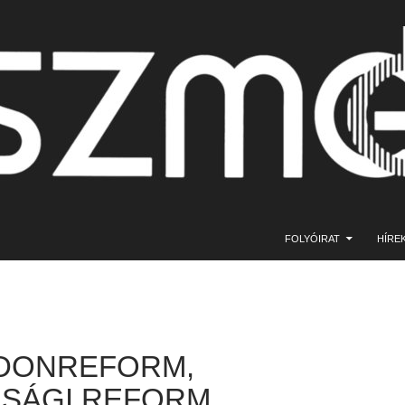
KILÉPÉS A TARTALOMBA
FOLYÓIRAT
HÍRE
DONREFORM,
SÁGI REFORM,