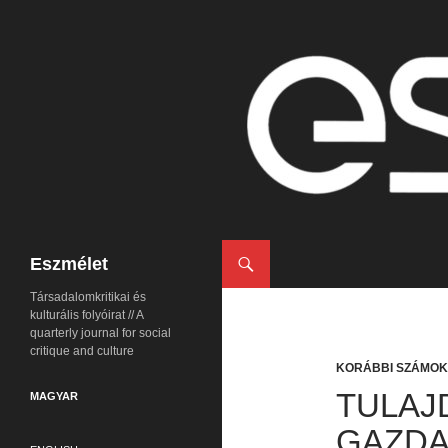
Keresés
Eszmélet
Társadalomkritikai és
kulturális folyóirat // A
quarterly journal for social
critique and culture
KORÁBBI SZÁMOK
TULAJ
MAGYAR
GAZDA