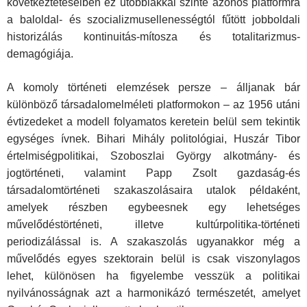
következtetéseiben ez utóbbiakkal szinte azonos platformra
a baloldal- és szocializmusellenességtól fűtött jobboldali
historizálás kontinuitás-mítosza és to­talitarizmus-
demagógiája.
A komoly történeti elemzések persze – álljanak bár
különböző társadalomelméleti platformokon – az 1956 utáni
évtizedeket a mo­dell folyamatos keretein belül sem tekintik
egységes ívnek. Bihari Mihály politológiai, Huszár Tibor
értelmiségpolitikai, Szoboszlai György alkotmány- és
jogtörténeti, valamint Papp Zsolt gazdaság-és
társadalomtörténeti szakaszolásaira utalok példaként,
amelyek részben egybeesnek egy lehetséges
művelődéstörténeti, illetve kul­túrpolitika-történeti
periodizálással is. A szakaszolás ugyanakkor még a
művelődés egyes szektorain belül is csak viszonylagos
lehet, különösen ha figyelembe vesszük a politikai
nyilvánosságnak azt a harmonikázó természetét, amelyet