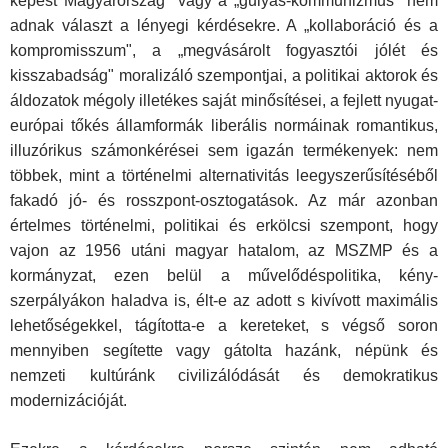
képest Magyarország" vagy a „gulyás-kommunizmus" nem
adnak vá­laszt a lényegi kérdésekre. A „kollaboráció és a
kompromisszum", a „megvásárolt fogyasztói jólét és
kisszabadság" mora­lizáló szempontjai, a politikai aktorok és
áldozatok mégoly ille­tékes saját minősítései, a fejlett nyugat-
európai tőkés államfor­mák liberális normáinak romantikus,
illuzórikus számonkéré­sei sem igazán termékenyek: nem
többek, mint a történelmi al­ternativitás leegyszerűsítéséből
fakadó jó- és rosszpont-oszto­gatások. Az már azonban
értelmes történelmi, politikai és er­kölcsi szempont, hogy
vajon az 1956 utáni magyar hatalom, az MSZMP és a
kormányzat, ezen belül a művelődéspolitika, kény­
szerpályákon haladva is, élt-e az adott s kivívott maximális
le­hetőségekkel, tágította-e a kereteket, s végső soron
mennyiben segítette vagy gátolta hazánk, népünk és
nemzeti kultúránk civilizálódását és demokratikus
modernizációját.