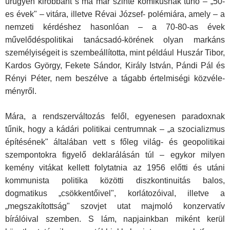
ürügyén kirobbant s ma már szinte komikusnak tűnő – „50-
es évek" – vitára, illetve Révai József- polémiára, amely – a
nemzeti kérdéshez hasonlóan – a 70-80-as évek
művelődéspolitikai tanácsadó-köré­nek olyan markáns
személyiségeit is szembeállította, mint például Huszár Tibor,
Kardos György, Fekete Sándor, Király István, Pándi Pál és
Rényi Péter, nem beszélve a tágabb értelmiségi közvéle­
ményről.
Mára, a rendszerváltozás felől, egyenesen paradoxnak
tűnik, hogy a kádári politikai centrumnak – „a szocializmus
építésének" általában vett s főleg világ- és geopolitikai
szempontokra figyelő deklarálásán túl – egykor milyen
kemény vitákat kellett folytatnia az 1956 előtti és utáni
kommunista politika közötti diszkontinui­tás balos,
dogmatikus „csökkentőivel", korlátozóival, illetve a
„megszakítottság" szovjet utat majmoló konzervatív
bírálóival szemben. S lám, napjainkban miként kerül