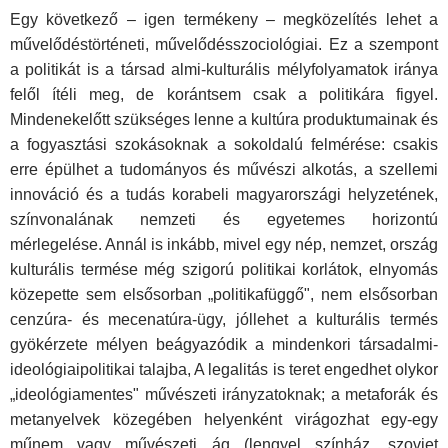
Egy következő – igen termékeny – megközelítés lehet a
művelődés­történeti, művelődésszociológiai. Ez a szempont
a politikát is a tár­sad almi-kulturális mélyfolyamatok iránya
felől ítéli meg, de ko­rántsem csak a politikára figyel.
Mindenekelőtt szükséges lenne a kultúra produktumainak és
a fogyasztási szokásoknak a sokol­dalú felmérése: csakis
erre épülhet a tudományos és művészi al­kotás, a szellemi
innováció és a tudás korabeli magyarországi helyzetének,
színvonalának nemzeti és egyetemes horizontú
mérlegelése. Annál is inkább, mivel egy nép, nemzet, ország
kulturális termése még szigorú politikai korlátok, elnyomás
kö­zepette sem elsősorban „politikafüggő", nem elsősorban
cen­zúra- és mecenatúra-ügy, jóllehet a kulturális termés
gyökér­zete mélyen beágyazódik a mindenkori társadalmi-
ideológiai­politikai talajba, A legalitás is teret engedhet olykor
„ideológia­mentes" művészeti irányzatoknak; a metaforák és
metanyelvek kö­zegében helyenként virágozhat egy-egy
műnem vagy művészeti ág (lengyel színház, szovjet