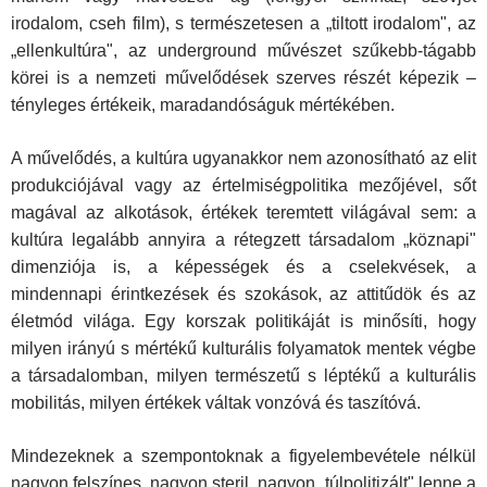
irodalom, cseh film), s természetesen a „tiltott irodalom", az
„ellenkultúra", az underground művészet szűkebb-tágabb
körei is a nemzeti művelődések szerves részét ké­pezik –
tényleges értékeik, maradandóságuk mértékében.
A művelődés, a kultúra ugyanakkor nem azonosítható az elit
pro­dukciójával vagy az értelmiségpolitika mezőjével, sőt
magával az al­kotások, értékek teremtett világával sem: a
kultúra legalább annyira a rétegzett társadalom „köznapi"
dimenziója is, a képességek és a cse­lekvések, a
mindennapi érintkezések és szokások, az attitűdök és az
élet­mód világa. Egy korszak politikáját is minősíti, hogy
milyen irányú s mértékű kulturális folyamatok mentek végbe
a társadalomban, milyen természetű s léptékű a kulturális
mobilitás, milyen értékek váltak vonzóvá és taszítóvá.
Mindezeknek a szempontoknak a figyelembevétele nélkül
nagyon felszínes, nagyon steril, nagyon „túlpolitizált" lenne a