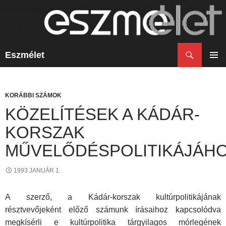
Keresés
Eszmélet
KILÉPÉS
A
ELSŐ
TARTALOMBA
MENÜ
KORÁBBI SZÁMOK
KÖZELÍTÉSEK A KÁDÁR-
KORSZAK
MŰVELŐDÉSPOLITIKÁJÁH
1993 JANUÁR 1.
A szerző, a Kádár-korszak kultúrpolitikájának
résztvevőjeként előző szá­munk írásaihoz kapcsolódva
megkísérli e kultúrpolitika tárgyilagos mórle­gének