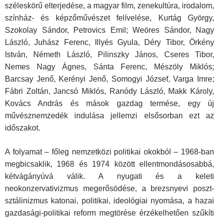
széleskörű elterjedése, a magyar film, zenekultúra, irodalom,
színház- és képzőművészet felívelése, Kurtág György,
Szokolay Sándor, Petrovics Emil; Weöres Sándor, Nagy
László, Juhász Ferenc, Illyés Gyula, Déry Tibor, Örkény
István, Né­meth László, Pilinszky János, Cseres Tibor,
Nemes Nagy Ágnes, Sánta Ferenc, Mészöly Miklós;
Barcsay Jenő, Kerényi Jenő, Somogyi József, Varga Imre;
Fábri Zoltán, Jancsó Miklós, Ranódy László, Makk Károly,
Kovács András és mások gazdag termése, egy új
művésznemzedék indulása jellemzi elsősorban ezt az
időszakot.
A folyamat – főleg nemzetközi politikai okokból – 1968-ban
megbicsaklik, 1968 és 1974 között ellentmondásosabbá,
kétvágá­nyúvá válik. A nyugati és a keleti
neokonzervativizmus megerősö­dése, a brezsnyevi poszt-
sztálinizmus katonai, politikai, ideológiai nyomása, a hazai
gazdasági-politikai reform megtörése érzékel­hetően szűkíti