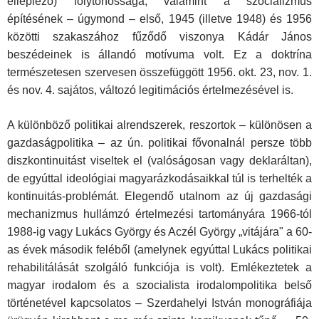
elleplező) folytonossága, valamint a szocializmus
építésének – úgymond – első, 1945 (illetve 1948) és 1956
közötti sza­kaszához fűződő viszonya Kádár János
beszédeinek is állandó mo­tívuma volt. Ez a doktrína
természetesen szervesen összefüggött 1956. okt. 23, nov. 1.
és nov. 4. sajátos, változó legitimációs értel­mezésével is.
A különböző politikai alrendszerek, reszortok – különösen a
gazdaságpolitika – az ún. politikai fővonalnál persze több
diszkon­tinuitást viseltek el (valóságosan vagy deklaráltan),
de egyúttal ideológiai magyarázkodásaikkal túl is terhelték a
kontinuitás-prob­lémát. Elegendő utalnom az új gazdasági
mechanizmus hullámzó ér­telmezési tartományára 1966-tól
1988-ig vagy Lukács György és Aczél György „vitájára" a 60-
as évek második feléből (amelynek egyúttal Lukács politikai
rehabilitálását szolgáló funkciója is volt). Emlékeztetek a
magyar irodalom és a szocialista irodalompolitika belső
történetével kapcsolatos – Szerdahelyi István monográfiája