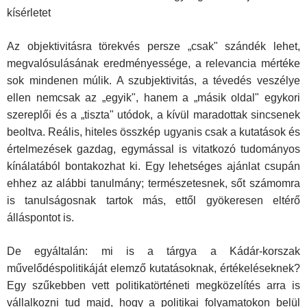
kísérletet
Az objektivitásra törekvés persze „csak" szándék lehet,
megvaló­sulásának eredményessége, a relevancia mértéke
sok mindenen mú­lik. A szubjektivitás, a tévedés veszélye
ellen nemcsak az „egyik", ha­nem a „másik oldal" egykori
szereplői és a „tiszta" utódok, a kívül maradottak sincsenek
beoltva. Reális, hiteles összkép ugyanis csak a kutatások és
értelmezések gazdag, egymással is vitatkozó tudomá­nyos
kínálatából bontakozhat ki. Egy lehetséges ajánlat csupán
ehhez az alábbi tanulmány; természetesnek, sőt számomra
is tanulságos­nak tartok más, ettől gyökeresen eltérő
álláspontot is.
De egyáltalán: mi is a tárgya a Kádár-korszak
művelődéspolitiká­ját elemző kutatásoknak, értékeléseknek?
Egy szűkebben vett politi­katörténeti megközelítés arra is
vállalkozni tud majd, hogy a politikai folyamatokon belül