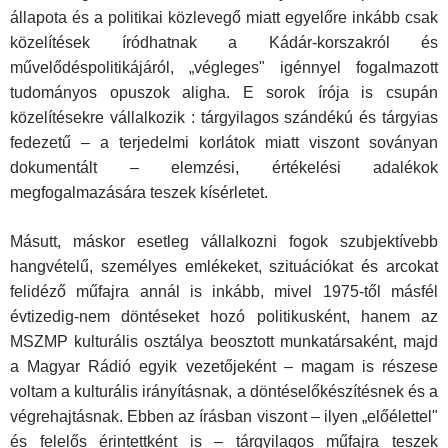
állapota és a politikai közlevegő miatt egyelőre inkább csak
közelítések íród­hatnak a Kádár-korszakról és
művelődéspolitikájáról, „végleges" igénnyel fogalmazott
tudományos opuszok aligha. E sorok írója is csupán
közelítésekre vállalkozik : tárgyilagos szándékú és tárgyias
fe­dezetű – a terjedelmi korlátok miatt viszont soványan
dokumentált – elemzési, értékelési adalékok
megfogalmazására teszek kísérletet.
Másutt, máskor esetleg vállalkozni fogok szubjektívebb
hangvé­telű, személyes emlékeket, szituációkat és arcokat
felidéző műfajra annál is inkább, mivel 1975-től másfél
évtizedig-nem döntéseket ho­zó politikusként, hanem az
MSZMP kulturális osztálya beosztott munkatársaként, majd
a Magyar Rádió egyik vezetőjeként – magam is részese
voltam a kulturális irányításnak, a döntéselőkészítésnek és a
végrehajtásnak. Ebben az írásban viszont – ilyen „előélettel"
és felelős érintettként is – tárgyilagos műfajra teszek