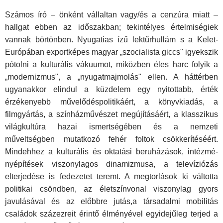
Számos író – önként vállaltan vagy/és a cenzúra miatt –
hallgat eb­ben az időszakban; tekintélyes értelmiségiek
vannak börtönben. Nyu­gatias ízű lektűrhullám s a Kelet-
Európában exportképes magyar „szocialista giccs" igyekszik
pótolni a kulturális vákuumot, miközben éles harc folyik a
„modernizmus", a „nyugatmajmolás" ellen. A hát­térben
ugyanakkor elindul a küzdelem egy nyitottabb, érték
érzékenyebb művelődéspolitikáért, a könyvkiadás, a
filmgyártás, a szín­házművészet megújításáért, a klasszikus
világkultúra hazai ismert­ségében és a nemzeti
műveltségben mutatkozó fehér foltok csök­kerítéséért.
Mindehhez a kulturális és oktatási beruházások, intézmé­
nyépítések viszonylagos dinamizmusa, a televíziózás
elterjedése is fedezetet teremt. A megtorlások ki váltotta
politikai csöndben, az életszínvonal viszonylag gyors
javulásával és az előbbre jutás,a társadal­mi mobilitás
családok százezreit érintő élményével egyidejűleg ter­jed a