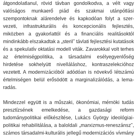
átgondolatlanul, rövid távban gondol­kodva, a vélt vagy
valóságos munkaerő piád és szakmai után­pótlási
szempontoknak alárendelve és kapkodóan folyt a szer­
vezeti, infrastrukturális és koncepcionális fejlesztés,
miközben a gyakorlattól és a financiális realitásoktól
mindinkább elszakad­tak a „steril" távlati fejlesztési kutatások
és a spekulatív oktatási modell viták. Zavarokkal volt terhes
az értelmiségpolitika, a társa­dalmi esélyegyenlőség
hirdetése sokhelyütt nivelláláshoz, kont­raszelekcióhoz
vezetett. A modernizációból adódóan is növekvő létszámú
értelmiségen belül erősödött a marginalizálódás, a lema­
radás.
Mindezzel együtt is a műszaki, ökonómiai, mérnöki tudás
presztízsének emelkedése, a gazdasági reform
tudománypolitikai előkészítése, Lukács György ideológiai-
politikai rehabilitálása, a baloldali „marxizmus-reneszánsz",
számos társadalmi-kulturális jellegű modernizációs vívmány