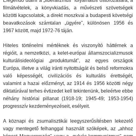
Elegendő utalni a „liberalizmus" folyamatos ostorozására, a
filmát­vételek, a könyvkiadás, a művészeti szövetségek
közötti kapcsolatok, a direkt moszkvai a budapesti követségi
beavatkozások számtalan „ügyére", különösen 1956 és
1967 között, majd 1972-76 táján.
Hiteles történelmi mértéknek és viszonyító háttérnek a
régióit, a nemzetközi, a kelet-európai államszocializmusok
kulturális­ideológiai „produktumát", az egyes országok
Európa, illetve a világ iránti nyitottságát és belső reformokra
való képességét, civilizációs és kulturális érettségét,
valamint a hazai előzményt, az 1914 és 1956 kö­zötti négy
diktatúrával terhes évtizedet kell tekintenünk, beleértve ebbe
néhány históriai pillanat (1918-19; 1945-49; 1953-1954)
progresszív kezdeményezéseit, esélyeit.
A köznapi és zsurnalisztikái leegyszerűsítésben lekezelő
vagy mentegető felhanggal használt szóképek, az „ahhoz