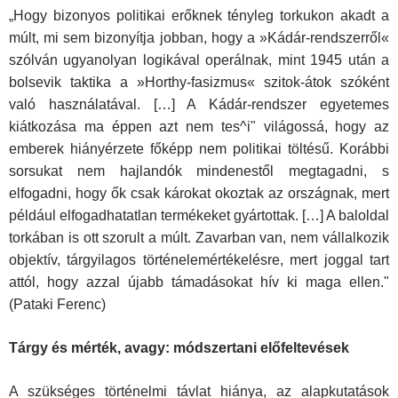
„Hogy bizonyos politikai erőknek tényleg torkukon akadt a
múlt, mi sem bizonyítja jobban, hogy a »Kádár-rendszerről«
szólván ugyan­olyan logikával operálnak, mint 1945 után a
bolsevik taktika a »Horthy-fasizmus« szitok-átok szóként
való használatával. […] A Kádár-rendszer egyetemes
kiátkozása ma éppen azt nem tes^i" vi­lágossá, hogy az
emberek hiányérzete főképp nem politikai töl­tésű. Korábbi
sorsukat nem hajlandók mindenestől megtagadni, s
elfogadni, hogy ők csak károkat okoztak az országnak, mert
például elfogadhatatlan termékeket gyártottak. […] A baloldal
torkában is ott szorult a múlt. Zavarban van, nem vállalkozik
ob­jektív, tárgyilagos történelemértékelésre, mert joggal tart
attól, hogy azzal újabb támadásokat hív ki maga ellen."
(Pataki Ferenc)
Tárgy és mérték, avagy: módszertani előfeltevések
A szükséges történelmi távlat hiánya, az alapkutatások