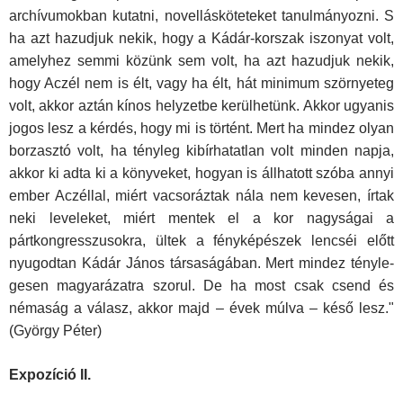
archívumokban kutatni, novelláskötete­ket tanulmányozni. S
ha azt hazudjuk nekik, hogy a Kádár-korszak iszonyat volt,
amelyhez semmi közünk sem volt, ha azt hazudjuk nekik,
hogy Aczél nem is élt, vagy ha élt, hát minimum szörnyeteg
volt, akkor aztán kínos helyzetbe kerülhetünk. Akkor ugyanis
jogos lesz a kérdés, hogy mi is történt. Mert ha mindez olyan
borzasztó volt, ha tényleg kibírhatatlan volt minden napja,
akkor ki adta ki a könyveket, hogyan is állhatott szóba annyi
ember Aczéllal, miért vacsoráztak nála nem kevesen, írtak
neki leveleket, miért mentek el a kor nagyságai a
pártkongresszusokra, ültek a fényképészek len­cséi előtt
nyugodtan Kádár János társaságában. Mert mindez tényle­
gesen magyarázatra szorul. De ha most csak csend és
némaság a vá­lasz, akkor majd – évek múlva – késő lesz."
(György Péter)
Expozíció II.