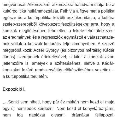
megvonását. Alkorszakról alkorszakra haladva mutatja be a
kultúr­politika hullámmozgását. Felhívja a figyelmet a politika
egésze ós a kultúr­politika közötti aszinkronitásra, a kultúra
szelep-szerepéből következett feszültségekre; arra, hogy a
korszak megítélésében lehetetlen a fekete-fe­hér ítélkezés:
az eredmények és a regressziók egymástól elválaszthatatla­
nok voltak a korszak kulturális teljesítményeiben. A szerző
megpróbálkozik Aczél György (és bizonyos mértékig Kádár
János) szerepének értékelésé­vel; s kitér a korszak azon
jellemzőire is, amelyek a széteséséhez, illetve a Kádár-
korszakot lezáró rendszerváltás előkészítéséhez vezettek –
a kul­túrpolitika területén.
Expozíció l.
„…Senki sem hiheti, hogy pár év múltán nem kezd el majd
egy új nem­zedék kérdezni. Nem kezd el könyvtárba járni,
nem fog naplókat ol­vasni, drámákat fellapozni,