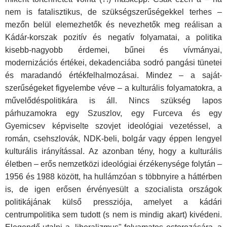
nem is fatalisztikus, de szükségszerűségekkel terhes –
mezőn belül elemezhetők és nevezhetők meg reálisan a
Kádár-kor­szak pozitív és negatív folyamatai, a politika
kisebb-nagyobb érde­mei, bűnei és vívmányai,
modernizációs értékei, dekadenciába sodró pangási tünetei
és maradandó értékfelhalmozásai. Mindez – a saját­
szerűségeket figyelembe véve – a kulturális folyamatokra, a
művelődéspolitikára is áll. Nincs szükség lapos
párhuzamokra egy Szuszlov, egy Furceva és egy
Gyemicsev képviselte szovjet ideológiai vezetéssel, a
román, csehszlovák, NDK-beli, bolgár vagy éppen len­gyel
kulturális irányítással. Az azonban tény, hogy a kulturális
élet­ben – erős nemzetközi ideológiai érzékenysége folytán –
1956 és 1988 között, ha hullámzóan s többnyire a háttérben
is, de igen erősen érvé­nyesült a szocialista országok
politikájának külső pressziója, amelyet a kádári
centrumpolitika sem tudott (s nem is mindig akart) kivédeni.