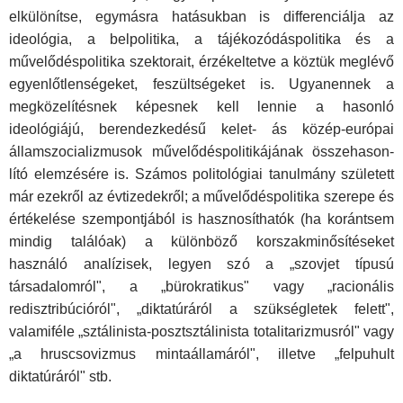
elkülönítse, egymásra hatásukban is differenci­álja az
ideológia, a belpolitika, a tájékozódáspolitika és a
művelődés­politika szektorait, érzékeltetve a köztük meglévő
egyenlőtlensége­ket, feszültségeket is. Ugyanennek a
megközelítésnek képesnek kell lennie a hasonló
ideológiájú, berendezkedésű kelet- ás közép-európai
államszocializmusok művelődéspolitikájának összehason­
lító elemzésére is. Számos politológiai tanulmány született
már ezekről az évtizedekről; a művelődéspolitika szerepe és
értéke­lése szempontjából is hasznosíthatók (ha korántsem
mindig ta­lálóak) a különböző korszakminősítéseket
használó analízisek, legyen szó a „szovjet típusú
társadalomról", a „bürokratikus" vagy „racionális
redisztribúcióról", „diktatúráról a szükségletek felett",
valamiféle „sztálinista-posztsztálinista totalitarizmusról" vagy
„a hruscsovizmus mintaállamáról", illetve „felpuhult
diktatúráról" stb.