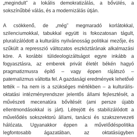
„megindult" a lokális demokrati­zálás, a bővülés, a
sokszínűbbé válás, és a modernizálás útján.
A csökkenő, de „még" megmaradó korlátokkal,
szilenciumokkal, tabukkal együtt is fokozatosan tágult,
pluralizálódott a kulturális nyilvánosság politikai mezője, és
szűkült a represszió változatos eszköztárának alkalmazási
köre. A korábbi túlideologizáltságot egyre inkább a
fogyasztásra, az emberek privát életét békén hagyó
pragmatizmusra építő – vagy éppen rájátszó –
paternalizmus váltot­ta fel. A gazdasági eredmények lehetővé
tették – ha nem is a szük­séges mértékben – a kulturális-
oktatási intézményrendszer jelentős állami fejlesztését, a
művészeti mecenatúra bővítését (ami persze újabb
ellentmondásokkal is járt). Létrejött és stabilizálódott a
művelődés sokszektorú állami, tanácsi és szakszervezeti
hálóza­ta. Ugyanakkor éppen a művelődéspolitika
legfontosabb ágaza­tában, az oktatásügyben