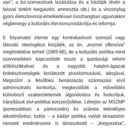
van"; a tsz-szervezések lezá­rulása és a háztájik révén a
faluval történt kiegyezés; amnesztia stb.) és a viszonylag
gyors életszínvonal-emelkedéssel összhang­ban ugyanakkor
végbemegy a kulturális élet konszolidációja és re­formja.
E folyamatot eleinte egy kontrakarírozó szerepű vagy
látszatú ideologikus közjáték, az ún. „eszmei offenzíva"
meghirdetése terheli (1965-66), de a kulturális politika mind
szervesebben kapcsolódik össze a gazdasági reform
előkészítésével és a nagyobb hatalmi-ágazati
érdekszövetségek korlátozott pluralizmusával, alkujával.
Megszűnt a felsőfokú beiskolázás származási elvű
adminisztratív kontrollja, megkezdődik a művelődés
különböző szakterületeinek átgondolása és funkciójuk,
irányításuk elvi-politikai korszerűsíté­se. Létrejön az MSZMP
(pontosabban: a pártvezetés) és számos te­kintélyes
alkotóművész, tudós – a kádári politika valódi társadal­mi-
nemzeti eredményeire is támaszkodó – „kiegyezése",