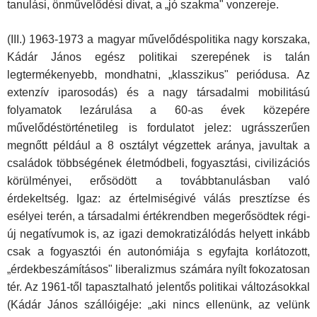
tanulási, önművelődési divat, a „jó szakma" vonzereje.
(III.) 1963-1973 a magyar művelődéspolitika nagy korszaka,
Ká­dár János egész politikai szerepének is talán
legtermékenyebb, mond­hatni, „klasszikus" periódusa. Az
extenzív iparosodás) és a nagy társa­dalmi mobilitású
folyamatok lezárulása a 60-as évek közepére
művelődéstörténetileg is fordulatot jelez: ugrásszerűen
megnőtt például a 8 osztályt végzettek aránya, javultak a
családok többségé­nek életmódbeli, fogyasztási, civilizációs
körülményei, erősödött a továbbtanulásban való
érdekeltség. Igaz: az értelmiségivé válás presztízse és
esélyei terén, a társadalmi értékrendben megerősöd­tek régi-
új negatívumok is, az igazi demokratizálódás helyett in­kább
csak a fogyasztói én autonómiája s egyfajta korlátozott,
„érdek­beszámításos" liberalizmus számára nyílt fokozatosan
tér. Az 1961-től tapasztalható jelentős politikai változásokkal
(Kádár János szál­lóigéje: „aki nincs ellenünk, az velünk