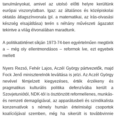
tanul­mányokat, amivel az utolsó előtti helyre kerültünk
európai viszonylat­ban. Igaz: az általános és középiskolai
oktatás átlagszínvonala (pl. a matematikai, az írás-olvasási
készség elsajátítása) terén s néhány művészeti ágazatot
tekintve a világ élvonalában marad­tunk.
A politikatörténet síkján 1973-74-ben egyértelműen megtörik
a – még oly ellentmondásos – reformok íve, ezt egyebek
mellett
Nyers Rezsó, Fehér Lajos, Aczél György pártvezetők, majd
Fock Jenő miniszterelnök leváltása is jelzi. Az Aczél György
nevével fémjelzett kiegyezéses, érték érzékeny és
pragmatikus kulturális politika defenzívába került a
Szovjetuniótól, NDK-tól is ösztönzött reformellenes, munkás-
és nemzeti demagógiával, az apparátusbeli és szindikalista
konzervatívok s némely humán értelmiségi csoportok
koalíciójával szemben, még ha sikerült is továbbvinnie