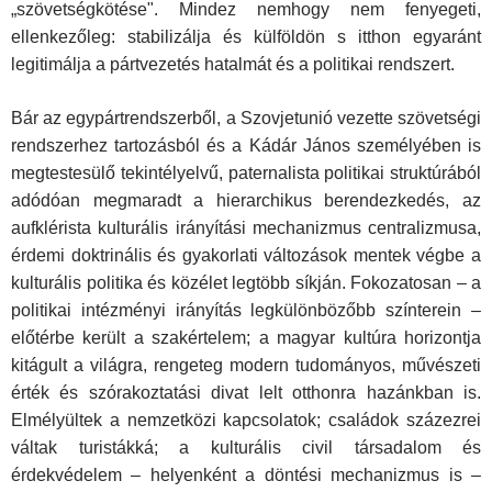
„szövet­ségkötése". Mindez nemhogy nem fenyegeti,
ellenkezőleg: stabili­zálja és külföldön s itthon egyaránt
legitimálja a pártvezetés hatal­mát és a politikai rendszert.
Bár az egypártrendszerből, a Szovjetunió vezette szövetségi
rendszerhez tartozásból és a Kádár János személyében is
megteste­sülő tekintélyelvű, paternalista politikai struktúrából
adódóan megmaradt a hierarchikus berendezkedés, az
aufklérista kulturális irányítási mechanizmus centralizmusa,
érdemi doktrinális és gyakor­lati változások mentek végbe a
kulturális politika és közélet legtöbb síkján. Fokozatosan – a
politikai intézményi irányítás legkülön­bözőbb színterein –
előtérbe került a szakértelem; a magyar kultúra horizontja
kitágult a világra, rengeteg modern tudományos, művé­szeti
érték és szórakoztatási divat lelt otthonra hazánkban is.
Elmélyültek a nemzetközi kapcsolatok; családok százezrei
váltak tu­ristákká; a kulturális civil társadalom és
érdekvédelem – helyen­ként a döntési mechanizmus is –