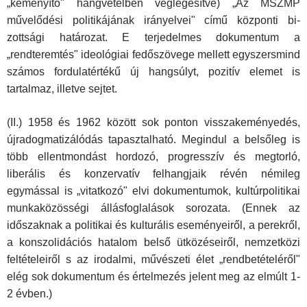
„keményítő" hangvételben véglegesítve) „Az MSZMP
művelődési politikájának irányelvei" című központi bi­
zottsági határozat. E terjedelmes dokumentum a
„rendteremtés" ideológiai fedőszövege mellett egyszersmind
számos fordulatér­tékű új hangsúlyt, pozitív elemet is
tartalmaz, illetve sejtet.
(II.) 1958 és 1962 között sok ponton visszakeményedés,
újradogmatizálódás tapasztalható. Megindul a belsőleg is
több ellentmon­dást hordozó, progresszív és megtorló,
liberális és konzervatív fel­hangjaik révén némileg
egymással is „vitatkozó" elvi dokumentu­mok, kultúrpolitikai
munkaközösségi állásfoglalások sorozata. (En­nek az
időszaknak a politikai és kulturális eseményeiről, a perekről,
a konszolidációs hatalom belső ütközéseiről, nemzetközi
feltétele­iről s az irodalmi, művészeti élet „rendbetételéről"
elég sok doku­mentum és értelmezés jelent meg az elmúlt 1-
2 évben.)