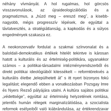
néhány vívmányát. A hol rugalmas, hol görcsös
visszavonulások, az újraideologizálódás és a
pragmatizmus, a „húzd meg – ereszd meg", a kisebb-
nagyobb, mégis progresszív lé­pések, de egyúttal a
távlatvesztés, a stratégiátlanság, a kapkodás és a súlyos
engedmények szakasza ez.
A neokonzervatív fordulat a szakmai színvonalat és a
baloldali-demokratikus értékek hitelét tekintve is károsan
hatott a kulturá­lis és az értelmiség-politikára, ugyanakkor
számos – a politikai-társadalmi intézményrendszerből és
direkt politikai ideológiából kitessékelt – reformtörekvés a
kulturális életbe „települhetett át" s itt nyert bizonyos fokú
legalitást; elegendő ebben a vonatkozás­ban Pozsgay Imre
és Nyers Rezső pályájára utalni. A kultúra sajá­tos politikai
„védettsége", egyúttal az értelmiség helyzetének romlá­sa,
jelentős humán rétegek marginalizálódása, a szocialista
reformok esélyeiből való kiábrándulása, az értékrendzavar