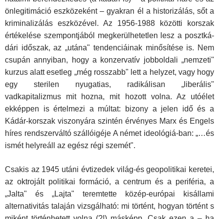
önlegitimáció eszközeként – gyakran él a historizálás, sőt a
kriminalizálás eszközével. Az 1956-1988 közötti korszak
értékelése szempontjából megkerülhetetlen lesz a posztká­
dári időszak, az „utána" tendenciáinak minősítése is. Nem
csupán annyiban, hogy a konzervatív jobboldali „nemzeti"
kurzus alatt eset­leg „még rosszabb" lett a helyzet, vagy hogy
egy sterilen nyugatias, radikálisan „liberális"
vadkapitalizmus mit hozna, mit hozott vol­na. Az utóélet
ekképpen is értelmezi a múltat: bizony a jelen idő és a
Kádár-korszak viszonyára szintén érvényes Marx és Engels
hí­res rendszerváltó szállóigéje A német ideológiá-ban: „…és
ismét helyreáll az egész régi szemét".
Csakis az 1945 utáni évtizedek világ-és geopolitikai keretei,
az oktro­jált politikai formáció, a centrum és a periféria, a
„Jalta" és „Lajta" te­remtette közép-európai kisállami
alternativitás talaján vizsgálható: mi történt, hogyan történt s
miként történhetett volna (?!) másképp. Csak ezen a – ha