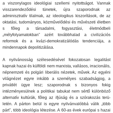
a viszonylagos ideológiai szellemi nyitottságot. Van­nak
visszarendeződési tünetek, újra szaporodnak az
adminisztratív tilalmak, az ideologikus kiszorítások, de az
oktatási, tudományos, közművelődési és művészeti életben
s főleg a társadalmi, fogyasztá­si, életmódbeli
„mélyfolyamatokban" azért továbbhalad a civilizáci­ós
reformok és a kvázi-demokratizálódás tendenciája, a
mindennapok depolitizálása.
A nyilvánosság szélesedésével fokozatosan legalitást
kapnak ha­zai és külföldi nem marxista, vallásos, irracionális,
népnemzeti és polgári liberális nézetek, művek. Az egyéni
világnézet egyre in­kább a személyes szabadságjog, a
privátlét ügye lesz; szaporodnak s bizonyos fokig
intézményesülnek a politikai tabukat nem sértő különböző
alternatív kultúrák, főleg az ifjúság és a szórakozás terü­
letén. A párton belül is egyre nyilvánvalóbbá válik „több
párt", több ideológia létezése. A 60-as évek európai s hazai