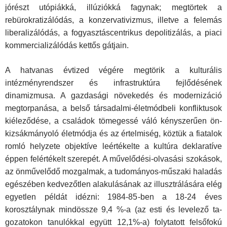
jórészt utópiákká, illúzi­ókká fagynak; megtörtek a
rebürokratizálódás, a konzervativiz­mus, illetve a felemás
liberalizálódás, a fogyasztáscentrikus depolitizálás, a piaci
kommercializálódás kettős gátjain.
A hatvanas évtized végére megtörik a kulturális
intézményrend­szer és infrastruktúra fejlődésének
dinamizmusa. A gazdasági növe­kedés és modernizáció
megtorpanása, a belső társadalmi-életmódbeli konfliktusok
kiéleződése, a családok tömegessé váló kényszerűen ön­
kizsákmányoló életmódja és az értelmiség, köztük a fiatalok
romló helyzete objektíve leértékelte a kultúra deklaratíve
éppen felértékelt szerepét. A művelődési-olvasási szokások,
az önművelődő mozgalmak, a tudományos-műszaki haladás
egészében kedvezőtlen alakulásá­nak az illusztrálására elég
egyetlen példát idézni: 1984-85-ben a 18-24 éves
korosztálynak mindössze 9,4 %-a (az esti és levelező ta­
gozatokon tanulókkal együtt 12,1%-a) folytatott felsőfokú