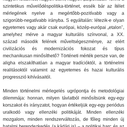
szintetikus művelődéspolitika-történet, essék bár az ítélet
mérlegének nyelve a megértőbb-pozitívabb vagy a
szigorúbb-negatívabb irányba. S egyál­talán: létezik-e olyan
egyetemes vagy akár csak európai, közép-euró­pai „etalon",
amelyhez mérve a magyar kulturális színvonal, a XX.
század második felének műveltségeszménye, az elért
civilizációs és modernizációs fokozat és típus
mechanikusan minősíthető? Törté­neti mérték persze van, de
aligha elszakíthatóan a magyar tradíciók­tól, a történelmi
realitásoktól valamint az egyetemes és hazai kulturá­lis
progresszió kihívásaitól.
Minden történelmi mérlegelés ugrópontja és metodológiai
dilem­mája: honnan, milyen távlatból minősítsünk egy-egy
korszakot és irányzatot, hogyan értékeljük egy-egy periódus
uralkodó vagy ellenzéki politikáját. Minden ellenzéki
mozgalom, minden rend­szerváltozás, de főleg minden új
hatalmi berendezkedés (a kádári is) – a politikai harc és az