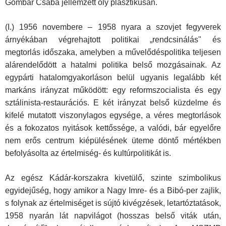
Gombár Csaba jellemzett oly plasz­tikusan.
(I.) 1956 novembere – 1958 nyara a szovjet fegyverek
árnyékában végrehajtott politikai „rendcsinálás" és
megtorlás időszaka, amely­ben a művelődéspolitika teljesen
alárendelődött a hatalmi politika belső mozgásainak. Az
egypárti hatalomgyakorláson belül ugyanis legalább két
markáns irányzat működött: egy reformszocialista és egy
sztálinista-restaurációs. E két irányzat belső küzdelme és
kifelé mutatott viszonylagos egysége, a véres megtorlások
és a fokozatos nyitások kettőssége, a valódi, bár egyelőre
nem erős centrum kiépü­lésének üteme döntő mértékben
befolyásolta az értelmiség- és kul­túrpolitikát is.
Az egész Kádár-korszakra kivetülő, szinte szimbolikus
egyidejűség, hogy amikor a Nagy Imre- és a Bibó-per zajlik,
s folynak az értelmi­séget is sújtó kivégzések, letartóztatások,
1958 nyarán lát napvilágot (hosszas belső viták után,