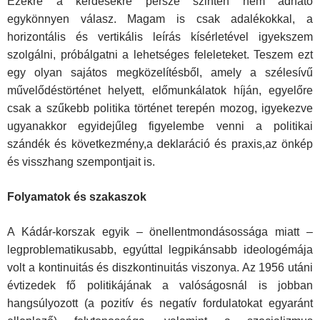
Ezekre a kérdésekre persze szintén nem adható
egykönnyen válasz. Magam is csak adalékokkal, a
horizontális és vertikális le­írás kísérletével igyekszem
szolgálni, próbálgatni a lehetséges feleleteket. Teszem ezt
egy olyan sajátos megközelítésből, amely a szélesívű
művelődéstörténet helyett, előmunkálatok híján, egyelőre
csak a szűkebb politika történet terepén mozog, igyekezve
ugyanak­kor egyidejűleg figyelembe venni a politikai
szándék és következmény,a deklaráció és praxis,az önkép
és visszhang szempontjait is.
Folyamatok és szakaszok
A Kádár-korszak egyik – önellentmondásossága miatt –
legproble­matikusabb, egyúttal legpikánsabb ideologémája
volt a kontinuitás és diszkontinuitás viszonya. Az 1956 utáni
évtizedek fő politikájának a valóságosnál is jobban
hangsúlyozott (a pozitív és negatív fordula­tokat egyaránt