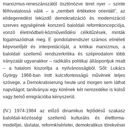
marxizmus-re­neszánszától ösztönözve teret nyer – szinte
félhivatalossá válik – a „nembeli értékekre orientált", az
elidegenedést leküzdő demokratizáció és modernizáció
szerves egységének korszerű baloldali re­formkoncepciója,
vonzó életmódbeli-közművelődési célkitűzések, minták
fogalmazódnak meg. E gondolatrendszer számos elméleti
képviselőjét és interpretációját, a kritikai marxizmus, a
baloldali szellemű rendszerkritika és szépirodalom több
irányzatát ugyan­akkor – radikális politikai álláspontjuk miatt
– a hatalom kiszorítja a nyilvánosságból. Sőt: Lukács
György 1968-ban írott kulcsfontos­ságú művének teljes
szövege, a Demokratisierung heute und morgen sem láthat
napvilágot; tanítványai egy körének két nemzedéke is külső
vagy belső emigrációba kényszerül.
(IV.) 1974-1984 az előző dinamikus fejlődésű szakasz
baloldali-közösségi szellemű kulturális és életforma-
modelljei, távlatai, re­formkísérletei, demokratikus törekvései