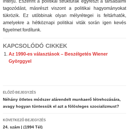
interjú. Eszerint a politikai struktúrák egyrészt a társadalmi
tagozódást, másrészt viszont a politikai hagyományokat
tükrözik. Ez utóbbinak olyan mélyrétegei is feltárhatók,
amelyekre a hétköznapi politikai vi­ták során igen kevés
figyelmet fordítunk.
KAPCSOLÓDÓ CIKKEK
Az 1990-es választások – Beszélgetés Wiener
Györggyel
Bejegyzés
ELŐZŐ BEJEGYZÉS
navigáció
Néhány ötletes módszer alárendelt munkaerő létrehozására,
avagy hogyan tüntessük el azt a fölösleges szocializmust?
KÖVETKEZŐ BEJEGYZÉS
24. szám | (1994 Tél)