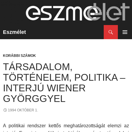
Keresés
Eszmélet
KILÉPÉS
A
ELSŐ
TARTALOMBA
MENÜ
KORÁBBI SZÁMOK
TÁRSADALOM,
TÖRTÉNELEM, POLITIKA –
INTERJÚ WIENER
GYÖRGGYEL
1994 OKTÓBER 1.
A politikai rendszer kettős meghatározottságát elemzi az