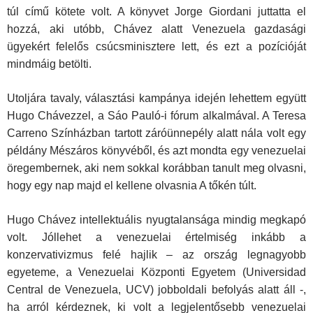
túl című kötete volt. A könyvet Jorge Giordani juttatta el
hozzá, aki utóbb, Chávez alatt Vene­zuela gazdasági
ügyekért felelős csúcsminisztere lett, és ezt a pozícióját
mindmáig betölti.
Utoljára tavaly, választási kampánya idején lehettem együtt
Hugo Chávezzel, a Sáo Pauló-i fórum alkalmával. A Teresa
Carreno Szín­házban tartott záróünnepély alatt nála volt egy
példány Mészáros köny­véből, és azt mondta egy venezuelai
öregembernek, aki nem sokkal korábban tanult meg olvasni,
hogy egy nap majd el kellene olvasnia A tőkén túlt.
Hugo Chávez intellektuális nyugtalansága mindig megkapó
volt. Jóllehet a venezuelai értelmiség inkább a
konzervativizmus felé hajlik – az ország legnagyobb
egyeteme, a Venezuelai Központi Egyetem (Universidad
Central de Venezuela, UCV) jobboldali befolyás alatt áll -,
ha arról kérdeznek, ki volt a legjelentősebb venezuelai