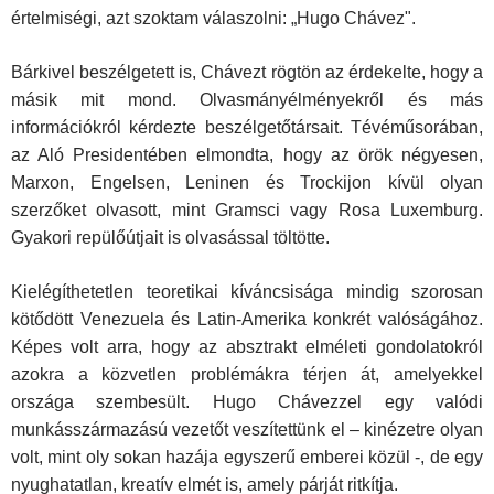
értelmiségi, azt szoktam válaszolni: „Hugo Chávez".
Bárkivel beszélgetett is, Chávezt rögtön az érdekelte, hogy a
másik mit mond. Olvasmányélményekről és más
információkról kérdezte be­szélgetőtársait. Tévéműsorában,
az Aló Presidentében elmondta, hogy az örök négyesen,
Marxon, Engelsen, Leninen és Trockijon kívül olyan
szerzőket olvasott, mint Gramsci vagy Rosa Luxemburg.
Gyakori repü­lőútjait is olvasással töltötte.
Kielégíthetetlen teoretikai kíváncsisága mindig szorosan
kötődött Ve­nezuela és Latin-Amerika konkrét valóságához.
Képes volt arra, hogy az absztrakt elméleti gondolatokról
azokra a közvetlen problémákra térjen át, amelyekkel
országa szembesült. Hugo Chávezzel egy valódi
munkásszármazású vezetőt veszítettünk el – kinézetre olyan
volt, mint oly sokan hazája egyszerű emberei közül -, de egy
nyughatatlan, kreatív elmét is, amely párját ritkítja.