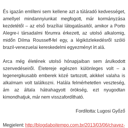
És igazán említeni sem kellene azt a túláradó kedvességet,
amellyel mindannyiunkat megfogott, már kormányzása
kezdetétől – az első bra­zíliai látogatásaitól, amikor a Porto
Alegre-i társadalmi fórumra érkezett, az utolsó alkalomig,
midőn Dilma Rousseff-fel egy, a légiközlekedésről szóló
brazil-venezuelai kereskedelmi egyezményt írt alá.
Arca még életének utolsó hónapjaiban sem árulkodott
szenvedéseiről. Életereje egészen különleges volt – a
legenergikusabb emberek közé tartozott, akikkel valaha is
alkalmam volt találkozni. Halála felmérhetetlen veszteség,
ám az általa hátrahagyott örökség, ezt nyugodtan
kimondhat­juk, már nem visszafordítható.
Fordította: Lugosi Győző
Megjelent:
http://blogdaboitempo.com.br/2013/03/06/chavez-