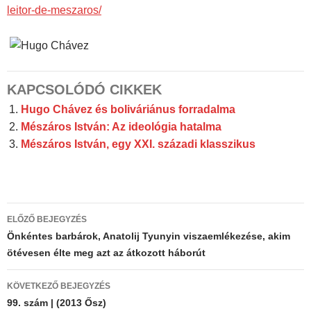
leitor-de-meszaros/
KAPCSOLÓDÓ CIKKEK
Hugo Chávez és boliváriánus forradalma
Mészáros István: Az ideológia hatalma
Mészáros István, egy XXI. századi klasszikus
Bejegyzés
ELŐZŐ BEJEGYZÉS
navigáció
Önkéntes barbárok, Anatolij Tyunyin viszaemlékezése, akim
ötévesen élte meg azt az átkozott háborút
KÖVETKEZŐ BEJEGYZÉS
99. szám | (2013 Ősz)