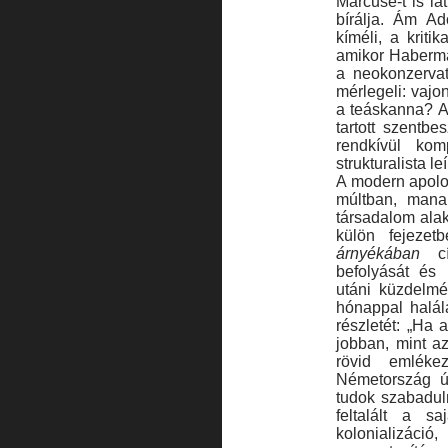
Marcuse-t is lá
bírálja. Ám A
kíméli, a kriti
amikor Habermas
a neokonzervat
mérlegeli: vajo
a teáskanna? A
tartott szentb
rendkívül komp
strukturalista l
A modern apolog
múltban, mana
társa­dalom ala
külön fejezet
árnyékában
cí
befolyását és 
utáni küzdelmé
hónappal halála
részletét: „Ha
jobban, mint az
rövid emléke
Németország ú
tudok szabaduln
feltalált a 
kolonializáci