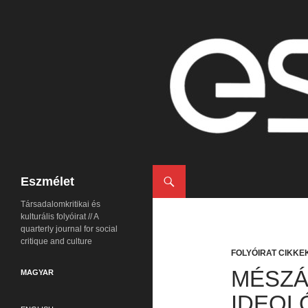
Keresés
Eszmélet
Társadalomkritikai és
kulturális folyóirat // A
quarterly journal for social
critique and culture
FOLYÓIRAT CIKKE
MÉSZÁ
MAGYAR
IDEOL