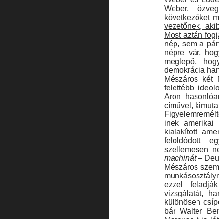
Weber, özveg
következőket m
vezetőnek, akib
Most aztán fogj
nép, sem a pár
népre vár, hog
meglepő, hog
demokrácia han
Mészáros két M
felettébb ideo
Aron hasonlóa
cíművel, ki­muta
Figyelemremélt
inek amerikai 
kialakí­tott a
feloldódott 
szellemesen 
machinát
– Deu
Mészáros szemre
munkásosztályna
ezzel feladj
vizsgálatát, h
különösen csí
bár Walter Ben