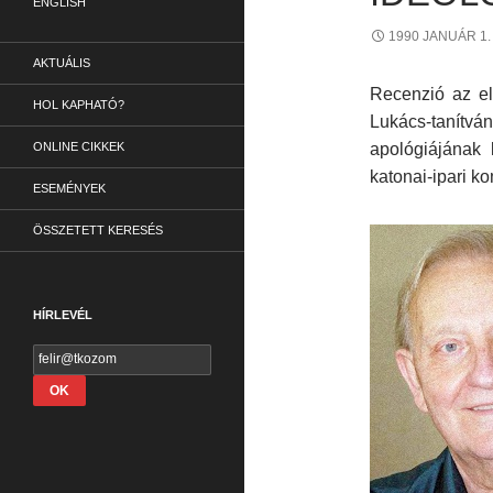
ENGLISH
1990 JANUÁR 1.
AKTUÁLIS
Recenzió az e
HOL KAPHATÓ?
Lukács-tanítv
ONLINE CIKKEK
apológiájának k
katonai-ipari k
ESEMÉNYEK
ÖSSZETETT KERESÉS
HÍRLEVÉL