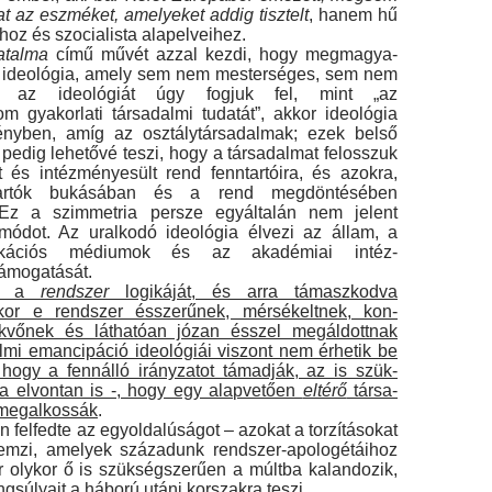
at az esz­méket, amelyeket addig tisztelt
, hanem hű
z és szocialista alapelveihez.
atalma
című művét azzal kezdi, hogy megmagya­
z ideológia, amely sem nem mesterséges, sem nem
a az ideológiát úgy fogjuk fel, mint „az
om gyakorlati társadalmi tudatát”, akkor ideológia
ényben, amíg az osztálytársadalmak; ezek belső
edig lehe­tővé teszi, hogy a társadalmat felosszuk
 és intézmé­nyesült rend fenntartóira, és azokra,
artók bukásában és a rend megdöntésében
Ez a szimmetria persze egyálta­lán nem jelent
ódot. Az uralkodó ideológia élvezi az állam, a
ikációs médiumok és az akadémiai intéz­
ámogatását.
uk a
rendszer
logikáját, és arra támaszkodva
kkor e rendszer ésszerűnek, mérsékeltnek, kon­
ekvőnek és láthatóan józan ésszel megáldottnak
almi emancipáció ideológiái viszont nem érhetik be
 hogy a fennálló irányzatot támadják, az is szük­
 elvontan is -, hogy egy alapvetően
eltérő
társa­
 megalkossák
.
 felfedte az egyoldalúságot – azokat a torzításo­kat
lemzi, amelyek századunk rendszer-apologétáihoz
r olykor ő is szükségszerűen a múltba kalandozik,
gsúlyait a háború utáni korszakra teszi.