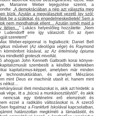
ye, Ma­rianne Weber lejegyzése szerint, a
ondta: „
A demok­ráciában a nép azt választja meg
en bízik. Azután a megválasztott vezető így szól:
átok be a száto­kat, és engedelmeskedjetek! Sem a
tok nem mond­hatnak ellent… Azután ismét majd a
y ítéljen…
” Lukács helyeslőleg hozzátette: „Nem
y Ludendorff erre így válaszolt: Én az
ilyen
gját szeretem!”
ax Weber-epigonnal is foglalkozik: Daniel Bell
logikus művével (
Az ideológia vége
) és Raymond
n körmönfont írásával, az
Az értelmiség ópiuma
tva mindkettő groteszk mivoltát.
ó ahogyan John Kenneth Galbraith korai könyve­
kapitalizmusát szembesíti a későbbi kötetekben
merikai kapitalizmus-képpel, amelyben már minden
egy technostruktúrában, és amelyet Mészáros
nem mint
Deus ex machin
át utasít el, hanem mint
s nél­kül…
hányással illeti mindazokat is, akik azt hirdetik: a
k vége, itt a „búcsú a munkásosztálytól!”, és akik
ák nemcsak egy történelmi erő elemzését és
anem ezzel a radikális változásokat is. A szerző
pősen fogalmaz a
Frankfurti Iskolá
val kapcsolatban,
jámint határozottan megkíméli a támadástól, és