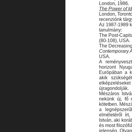
London, 1986.
The Power of I
London, Toronto
recenziónk tárg
Az 1987-1989 kö
tanulmány:
The Post-Capita
(80-108), USA.
The Decreasing 
Contemporary A
USA.
A reményveszt
horizont Nyuga
Európában a kap
akik szükségé
elképzeléseket 
újragondolják.
Mészáros Istvá
nekünk új, fő
kötet­ben. Mész
a leg­népszer
elméletéről ír
István, aki kor
és most filozóf
jelenség. Olya