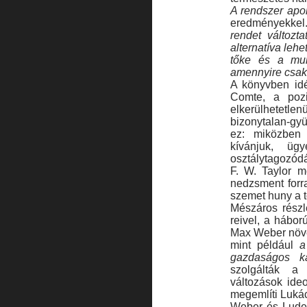
A rendszer apo
eredményekke
rendet változta
alter­natíva leh
tőke és a mun
amennyire csak 
A könyvben idé
Comte, a pozi
elkerülhe­te
bizonytalan-gyü
ez: miközben e
kívánjuk, üg
osztálytagozódá
F. W. Taylor m
nedzsment forr
sze­met huny a 
Mészáros részl
reivel, a hábor
Max Weber növek
mint például
a
gazdasá­gos ka
szolgálták a 
változások ide
megemlíti Luká
Weber és Luden