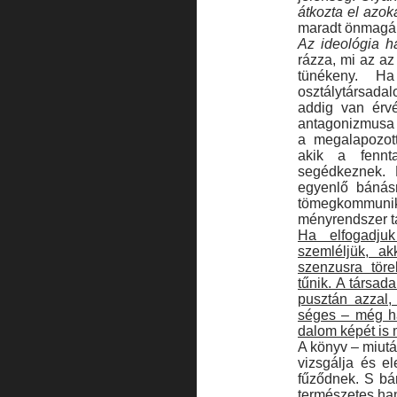
átkozta el azok
maradt önmagáho
Az ideológia h
rázza, mi az a
tü­nékeny. H
osztálytársadal
addig van érv
antagonizmusa p
a megalapozott
akik a fennt
segédkeznek. 
egyenlő bánásm
tömegkommun
ményrendszer t
Ha elfogadj
szemléljük, a
szenzusra tör
tűnik. A társad
pusztán azzal,
séges – még ha
dalom képét is
A könyv – miután
vizsgálja és e
fűződnek. S bá
ter­mészetes han