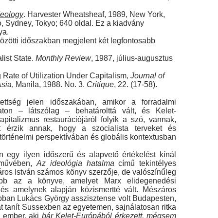
deology
. Harvester Wheatsheaf, 1989, New York,
, Sydney, Tokyo; 640 oldal. Ez a kiadvány
ya.
zötti időszakban megjelent két legfontosabb
list State.
Monthly Review
, 1987, július-augusztus
Rate of Utilization Under Capitalism,
Journal of
sia
, Manila, 1988. No. 3.
Critique
, 22. (17-58).
ettség jelen időszakában, amikor a forradalmi
ton – látszólag – behatárolttá vált, és Kelet-
ita­lizmus restaurációjáról folyik a szó, vannak,
t érzik an­nak, hogy a szocialista terveket és
történelmi perspek­tívában és globális kontextusban
n egy ilyen időszerű és alapvető értékelést kínál
 művében,
Az ideológia hatalma
című tekintélyes
áros István számos könyv szerzője, de valószínűleg
űbb az a könyve, amelyet Marx elidegenedési
t, és amelynek alapján közismertté vált. Mészáros
ábban Lukács György asszisztense volt Budapesten,
iát tanít Sussexben az egyetemen, sajnálatosan ritka
n ember, aki
bár Kelet-Európából érkezett, mégsem