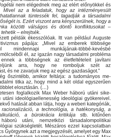
logétái
nem elégednek meg az elért előnyökkel és
l.
Mivel az a feladatuk, hogy az intézményesült
thatatlannak tüntessék fel, tagadják a társadalmi
etőségét is. Ezért viszont arra kényszerülnek, hogy a
ka közötti válságos és döntő konfliktusokat –
tehetik – elrejtsék
.
zett példák ékesszólóak. Itt van például Auguste
tivizmus pápája: „Mivel az emberek többsége
tlenül mindennapi munkájának-többé-kevésbé
­mölcséből él, az igazán nagy társadalmi probléma
n­nek a többségnek az életfeltételeit javítani
yeljünk arra, hogy ne romboljuk szét az
st, és ne zavarjuk meg az egész gazdaságot.”
ég őszintébb, amikor feltárja: a tudományos me­
adalmi titka az, hogy mind a két oldal egyszerűen
többlet elosztásán. (…)
etesen foglalkozik Max Weber háború utáni sike­
ú utáni ideológiaellenesség ideológiai gyökereivel.
vő hatását abban látja, hogy a weberi kategóriák,
 racionalizáció, a technológia, a hatékonyság
,
a
lkuláció, a bürokrácia kritikája
stb. kitűnően
há­ború utáni, nemzetközi társadalompolitikai
ológiai szükségletét. Mészáros ezzel kapcsolatban
cs György­nek azt a megjegyzését, amelyet egy Max
dorff tábornok közötti beszélgetéshez fűzött. Max