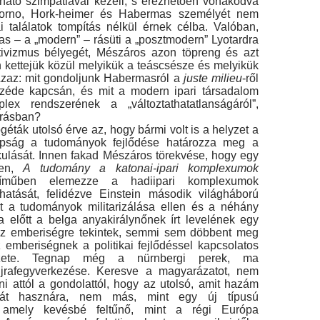
tható szimpá­tiával kezeli, s érezhetően vonakodva
dorno, Hork-heimer és Habermas személyét nem
kai találatok tompí­tás nélkül érnek célba. Valóban,
 – a „modern” – rá­süti a „posztmodern” Lyotardra
ivizmus bélyegét, Mé­száros azon töpreng és azt
n kettejük közül melyikük a teáscsésze és melyikük
zaz: mit gondoljunk Habermasról a
juste milieu
-ről
eszéde kapcsán, és mit a mo­dern ipari társadalom
lex rendszerének a „változtathatatlanságáról”,
eírásban?
éták utolsó érve az, hogy bármi volt is a helyzet a
pság a tudományok fejlődése határozza meg a
kulását. Innen fakad Mészáros törekvése, hogy egy
ben,
A tudomány a katonai-ipari komplexumok
­műben elemezze a hadiipari komplexumok
hatását, fel­idézve Einstein második világháború
t a tudományok militarizálása ellen és a néhány
 előtt a belga anyaki­rálynőnek írt levelének egy
 az emberiségre tekintek, semmi sem döbbent meg
 emberiségnek a politikai fej­lődéssel kapcsolatos
zete. Tegnap még a nürnbergi pe­rek, ma
jrafegyverkezése. Keresve a magyarázatot, nem
i attól a gondolattól, hogy az utolsó, amit hazám
saját hasznára, nem más, mint egy új típusú
ó, amely kevésbé feltűnő, mint a régi Európa