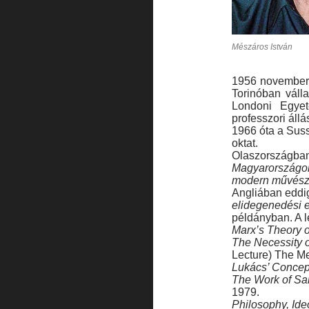
Mészáros István
1956 novemberé
Torinóban váll
Londoni Egye
professzori állás
1966 óta a Suss
oktat.
Olaszországban
Magyarországo
modern művész
Angliában eddig
elidegenedési 
példányban. A 
Marx’s Theory o
The Necessity o
Lecture) The Me
Lukács’
Concept
The Work of Sar
1979.
Philosophy, Ide