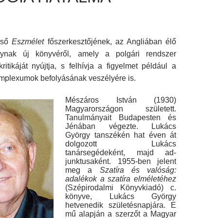
lső
Eszmélet
főszerkesztőjének, az Angliában élő
ánynak új könyvéről, amely a polgári rendszer
ritikáját nyújtja, s felhívja a figyelmet például a
omplexumok befolyásának veszélyére is.
Mészáros István (1930)
Magyarországon született.
Tanulmányait Budapesten és
Jénában végezte. Lukács
György tanszékén hat éven át
dolgozott Lukács
tanársegédeként, majd ad­
junktusaként. 1955-ben jelent
meg a
Szatíra és valóság:
adalékok a szatíra elméletéhez
(Szépirodalmi Könyvkiadó) c.
könyve, Lukács György
hetvenedik születésnapjára. E
mű alapján a szerzőt a Magyar