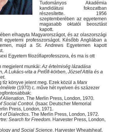
Tudományos Akadémia
kandidátusi fokozatban
részesítette. 1956
szeptemberében az egyetemen
magasabb oktatói beosztást
kapott.
ben elhagyta Magyarországot, és az olaszországi
alt egyetemi professzorságot. Később Angliában a
temen, majd a St. Andrews Egyetemen kapott
t.
exi Egyetem filozófiaprofesszora, és ma is ott
 megjelent munkái:
Az értelmiség lázadása
n
,
A Lukács-vita a Petőfi-körben
,
József Attila és a
et
.
 tíz könyve jelent meg. Ezek közül a
Marx
elmélete
(1970) c. műve hét nyelven és százezer
legfontosabbak:
f Alienation
. The Merlin Press, London, 1970.
f Social Control
. (Isaac Deutscher Memorial
rlin Press, London, 1971.
 of Dialectics
. The Merlin Press, London, 1972.
tre: Search for Freedom
. Harvester Press, London,
ology and Social Science
. Harvester Wheatsheaf,