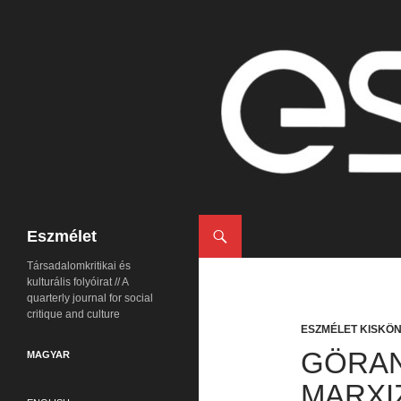
Keresés
Eszmélet
Társadalomkritikai és
kulturális folyóirat // A
quarterly journal for social
critique and culture
ESZMÉLET KISKÖ
GÖRAN
MAGYAR
MARXI