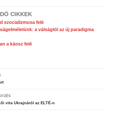
DÓ CIKKEK
d szocializmusa felé
ságelméletünk: a válságtól az új paradigma
ban a káosz felé
s
S
ó
rt
GYZÉS
ői vita Ukrajnáról az ELTÉ-n