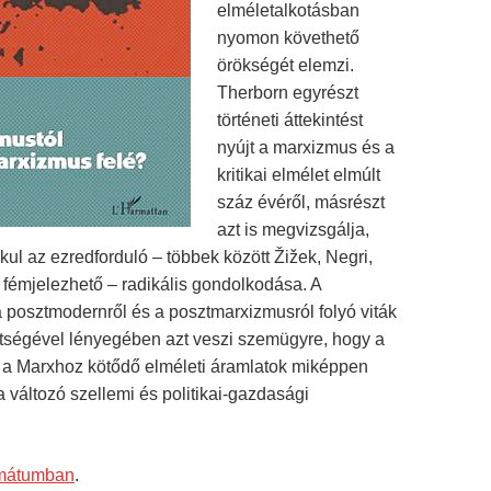
elméletalkotásban
nyomon követhető
örökségét elemzi.
Therborn egyrészt
történeti áttekintést
nyújt a marxizmus és a
kritikai elmélet elmúlt
száz évéről, másrészt
azt is megvizsgálja,
kul az ezredforduló – többek között Žižek, Negri,
fémjelezhető – radikális gondolkodása. A
a posztmodernről és a posztmarxizmusról folyó viták
ítségével lényegében azt veszi szemügyre, hogy a
ve a Marxhoz kötődő elméleti áramlatok miképpen
 változó szellemi és politikai-gazdasági
rmátumban
.