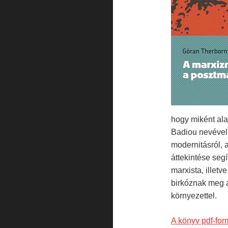
hogy miként ala
Badiou nevével 
modernitásról, 
áttekintése seg
marxista, illet
birkóznak meg a
környezettel.
A könyv pdf-fo