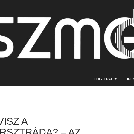
KILÉPÉS A TARTALOMBA
FOLYÓIRAT
HÍRE
ISZ A
RSZTRÁDA? – AZ