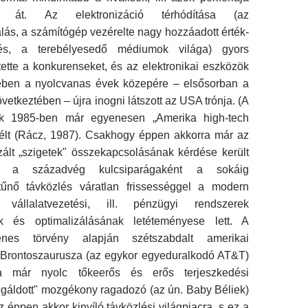
k át. Az elektronizáció térhódí­tása (az
lás, a számítógép vezérelte nagy hozzáadott érték-
lés, a terebélyesedő médiumok világa) gyors
ette a konkurenseket, és az elektronikai eszközök
ében a nyolcvanas évek közepére – elsősorban a
vetkeztében – újra inogni látszott az USA trónja. (A
k 1985-ben már egyenesen „Amerika high-tech
szélt (Rácz, 1987). Csakhogy éppen akkorra már az
zált „szigetek" összekapcsolásának kérdése került
s a századvég kulcsiparágaként a sokáig
 tűnő távközlés váratlan frissességgel a modern
válla­latvezetési, ill. pénzügyi rendszerek
k és opti­malizálásának letéteményese lett. A
enes tör­vény alapján szétszabdalt amerikai
c Brontoszaurusza (az egykor egyeduralkodó AT&T)
ra már nyolc tőkeerős és erős terjeszkedési
egáldott" mozgékony ragadozó (az ún. Baby Béliek)
z éppen akkor kinyíló távközlési világpiacra, s ez a