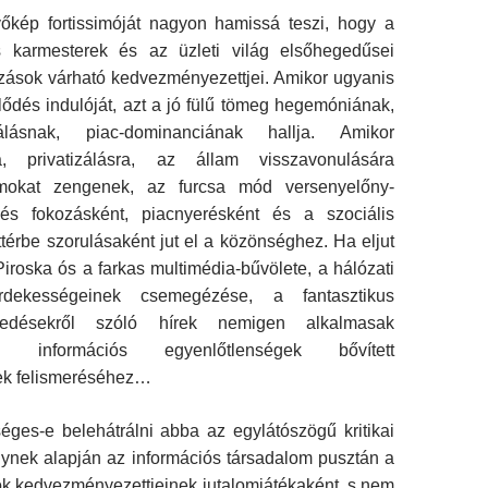
vőkép fortissimóját nagyon hamissá teszi, hogy a
kus karmesterek és az üzleti világ első­hegedűsei
ozások várható kedvezményezettjei. Amikor ugyanis
lődés indulóját, azt a jó fülű tömeg hegemóniának,
izálásnak, piac-dominan­ciának hallja. Amikor
a, privatizálásra, az ál­lam visszavonulására
amokat zengenek, az fur­csa mód versenyelőny-
és fokozásként, piac­nyerésként és a szociális
érbe szorulásaként jut el a közönséghez. Ha eljut
 Piroska ós a farkas multimédia-bűvölete, a hálózati
rdekessé­geinek csemegézése, a fantasztikus
ekedésekről szóló hírek nemigen alkalmasak
információs egyenlőtlenségek bővített
ek felismeréséhez…
éges-e belehátrálni abba az egylátószögű kritikai
lynek alapján az információs társadalom pusztán a
k kedvezményezettjeinek jutalom­játékaként, s nem