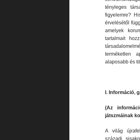
tényleges tár
figyelemre? Hi
érvelésétől füg
amelyek korunk
tartalmait ho
társadalomel
terméketlen a
alaposabb és tö
I. Információ, 
(Az informác
játszmáinak ko
A világ újraf
századi sisak