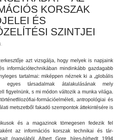
MÁCIÓS KORSZAK
JELEI ÉS
ZELÍTÉSI SZINTJEI
1.
erkesztője azt vizsgálja, hogy melyek is napjaink
 és információtechnikában mindinkább gazdagabb
nyleges tartalmai: miképpen néznek ki a „globális
z egyes társadalmak átalakulásának mely
ll figyelnünk, s mi módon változik a munka világa.
örténetfilozófiai-formációelméleti, antropológiai és
álati metszetből fakadó szempontok áttekintésére is
tikusok és a magazinok tömegesen fedezik fel
ként az információs korszak technikai és tár­
sait (nagyjából Albert Gore híres-hírhedt 1994