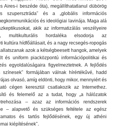
 Aires-i beszéde óta), megállíthatatlanul dü­börög
ós szupersztráda" és a „globális informá­ciós
megkommunikációs és ideológiai lavinája. Maga alá
szkeptikusokat, akik az informatizálás veszélyeire
ek, multikulturális hordaléka elsodor­ja az
 kultúra hídfőállásait, és a nagy recsegés-ropogás
hallatszanak azok a kétségbeesett hangok, amelyek
lt és uniform piacközpontú információpolitikai és
ezés egyoldalúságaira fi­gyelmeztetnek. A fejlődés
is színesek" formájá­ban válnak hírértékűvé, hadd
ájas olvasó, amíg eldönti, hogy mikor, mennyiért és
tató cé­gen keresztül csatlakozik az Internethez.
ító és felemelő az a tudat, hogy „a hálózatok
étre­hozása – azaz az információs rendszerek
ele – alapvető és szükséges feltétele az egész
yama­tos és tartós fejlődésének, egy új athéni
mai kiépítésének".