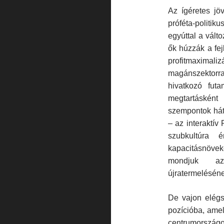
Az ígéretes jö
próféta-politi
egyúttal a vált
ők húzzák a fej
profitmaximal
magánszektorr
hivatkozó fut
megtartásként 
szempontok hátt
– az interaktív
szubkultúra é
kapacitásnöv
mondjuk az 
újratermelésén
De vajon elégs
pozícióba, ame
centrumországo