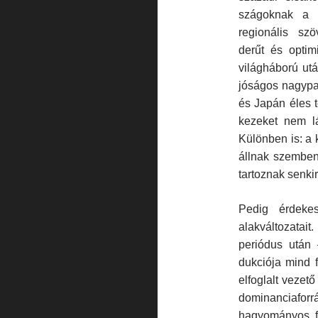
szágoknak a v
regionális szö
derűt és optim
világháború ut
jóságos nagypa
és Japán éles t
kezeket nem lá
Különben is: a
állnak szemben
tartoznak sen­kir
Pedig érdeke
alakváltozatai
periódus után 
dukciója mind 
elfoglalt vezet
dominanciaforr
hagyományos for