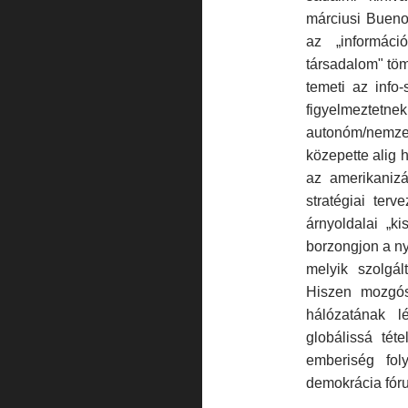
márciusi Buenos
az „informáci
társadalom" tö
temeti az info-
figyelmeztetn
autonóm/nemzeti
közepette alig 
az amerikanizá
stratégiai terv
árnyoldalai „k
borzongjon a ny
melyik szolgál
Hiszen mozgós
hálózatának l
globálissá tét
emberiség fol
demokrácia fóru