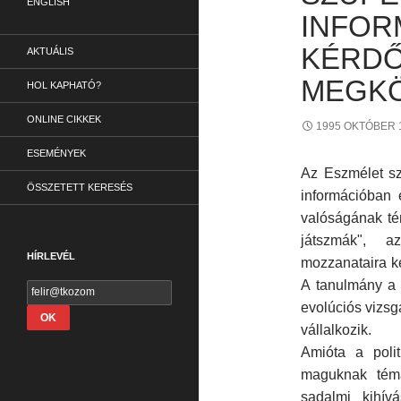
ENGLISH
INFOR
KÉRDŐ
AKTUÁLIS
MEGKÖ
HOL KAPHATÓ?
ONLINE CIKKEK
1995 OKTÓBER 
ESEMÉNYEK
Az Eszmélet sz
ÖSSZETETT KERESÉS
információban
valóságának té
játszmák", a
HÍRLEVÉL
mozzanataira ke
A tanulmány a t
evolúciós vizsg
vállalkozik.
Amióta a poli
maguknak téma
sadalmi kihívá