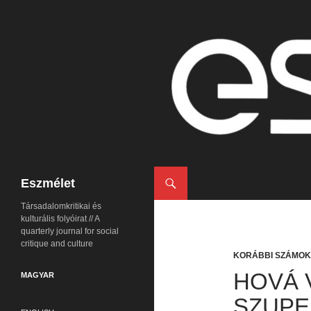
Keresés
Eszmélet
Társadalomkritikai és
kulturális folyóirat // A
quarterly journal for social
critique and culture
KORÁBBI SZÁMOK
HOVÁ V
MAGYAR
SZUPE