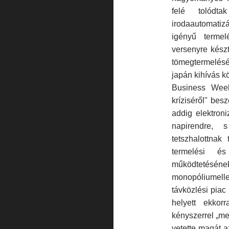
felé tolódta
irodaautomatizá
igényű terme
versenyre készt
tömegtermelés
japán kihívás kö
Business Wee
kríziséről" be
addig elektroni
napirendre, 
tetszhalottnak
termelési és 
működtetéséne
monopóliumell
távközlési pia
helyett ekkor
kényszerrel „m
vetette magát a