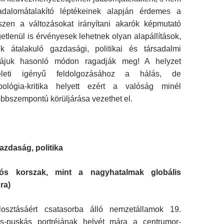
sadalomátalakító léptékeinek alapján érdemes a
szen a változásokat irányí­tani akarók képmutató
getlenül is érvényesek lehetnek olyan alapállítások,
 átalakuló gazda­sági, politikai és társadalmi
zzájuk hasonló mó­don ragadják meg! A helyzet
méleti igényű fel­dolgozásához a hálás, de
pológia-kritika helyett ezért a valóság minél
bbszempontú körüljá­rása vezethet el.
gazdaság, politika
iós korszak, mint a nagyhatalmak globális
ra)
elosztásáért csatasorba álló nemzetállamok 19.
os-puskás portréjának helyét mára a centrumor­