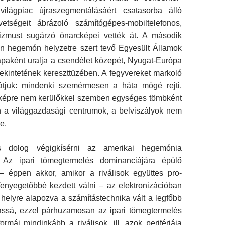
ilágpiac újraszegmentálásáért csatasorba álló
vetségeit ábrázoló számítógépes-mobiltelefo­nos,
izmust sugárzó önarcképei vették át. A második
án hegemón helyzetre szert tevő Egye­sült Államok
paként uralja a csendélet köze­pét, Nyugat-Európa
ekintetének kereszttüzé­ben. A fegyvereket markoló
tjuk: mindenki sze­mérmesen a háta mögé rejti.
 képre nem ke­rülőkkel szemben egységes tömbként
 a vi­lággazdasági centrumok, a belviszályok nem
e.
s dolog végigkísérni az amerikai hegemónia
t. Az ipari tömegtermelés dominanciájára épülő
– éppen akkor, amikor a riválisok együttes pro­
fenyegetőbbé kezdett válni – az elektronizációban
ő helyre alapozva a számítástechnika vált a legfőbb
ássá, ezzel párhuzamosan az ipari tömegtermelés
mái mindinkább a riválisok, ill. azok perifériája