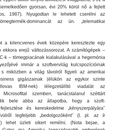
kiemelkedően gyorsan, évi 20% körül nő a fejlett
tos, 1987). Nyugodtan le lehetett cserélni az
 tömegtermék-dominancát az ún. „telematikai
ot a kilencvenes évek közepére keresztezte egy
b ekkora erejű változássorozat. A számító­gépek –
C-k – tömegpiacának kialakulásával a hegemónia
yezőjévé immár a szoftvervilág kulcspozícióinak
, s miközben a világ távolról figyeli az amerikai
business gigászainak (élükön az egykor szinte
lovas IBM-nek) lélegzetállító vi­adalát az
 Microsofttal szemben, tanácstalanul széttárt
ődik bele abba az állapotba, hogy a szoft­
 fejlesztése és kereskedelme „kényszerpályára"
ívülről legfeljebb „bedolgozóként" (I. pl. az ír
t") lehet üzleti sikert remélni. (Nota bejae, a
zér Gates ma Amerika leggazdagabb emberének