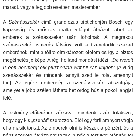
maradt, vagy a legjobb esetben mesterember.
A
Szénásszekér
című grandiózus triptichonján Bosch egy
kapzsiság és erőszak uralta világot ábrázol, ahol az
emberek a szénásszekér után loholnak. A megrakott
szénásszekér ismerős látvány volt a tizenötödik század
emberének, mint a télire elraktározott élelem és így a biztos
megélhetés jelképe. A régi holland mondást idézi: „
De werelt
is een hooiberg; elk plukt ervan wat hij kan krijgen
” [A világ
szénásszekér, és mindenki annyit szed le róla, amennyit
tud]. Az egész emberiség a szénásszekér rabszolgája,
amelyet a jobb szélen látható hét ördög húz a pokol lángjai
felé.
A festmény előterében zűrzavar: mindenki azért tolakszik,
hogy egy kis „szénát” szerezzen. Elöl egy férfi aranyért vágja
el a másik torkát. Az emberek ölni is készek a pénzért, és a
pénz szekere átgázolhat rajtuk. A nők a testüket ajánlják fel