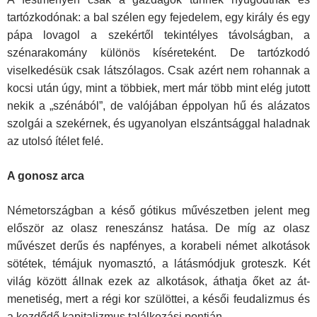
tartózkodónak: a bal szélen egy fejedelem, egy király és egy
pápa lovagol a szekértől tekintélyes távolságban, a
szénarakomány különös kíséreteként. De tartózkodó
viselkedésük csak látszólagos. Csak azért nem rohannak a
kocsi után úgy, mint a többiek, mert már több mint elég jutott
nekik a „szénából”, de valójában éppolyan hű és alázatos
szolgái a szekérnek, és ugyanolyan elszántsággal haladnak
az utolsó ítélet felé.
A gonosz arca
Németországban a késő gótikus művészetben jelent meg
először az olasz reneszánsz hatása. De míg az olasz
művészet derűs és napfényes, a korabeli német alkotások
sötétek, témájuk nyomasztó, a látásmódjuk groteszk. Két
világ között állnak ezek az alkotások, áthatja őket az át­
menetiség, mert a régi kor szülöttei, a késői feudalizmus és
a kezdődő kapitalizmus találkozási pontján.