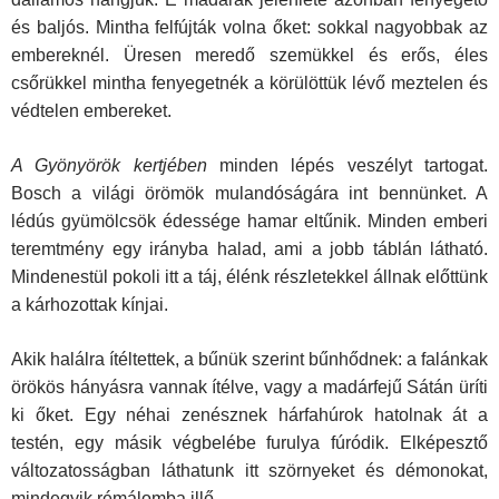
és baljós. Mintha felfújták volna őket: sokkal nagyobbak az
embereknél. Üresen meredő szemükkel és erős, éles
csőrükkel mintha fenyegetnék a körülöttük lévő meztelen és
védtelen embereket.
A Gyönyörök kertjében
minden lépés veszélyt tartogat.
Bosch a világi örömök mulandóságára int bennünket. A
lédús gyümölcsök édessége hamar eltűnik. Minden emberi
teremtmény egy irányba halad, ami a jobb táblán látható.
Mindenestül pokoli itt a táj, élénk részletekkel állnak előttünk
a kárhozottak kínjai.
Akik halálra ítéltettek, a bűnük szerint bűnhődnek: a falánkak
örökös hányásra vannak ítélve, vagy a madárfejű Sátán üríti
ki őket. Egy néhai zenésznek hárfahúrok hatolnak át a
testén, egy másik végbelébe furulya fúródik. Elképesztő
változatosságban láthatunk itt szörnyeket és démo­nokat,
mindegyik rémálomba illő.