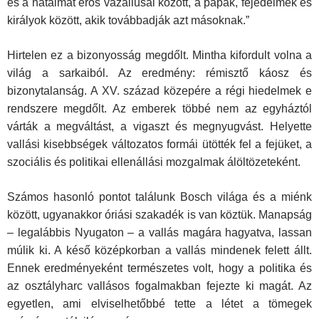
és a hatalmat erős vazallusai között, a pápák, fejedelmek és
királyok között, akik továbbadják azt másoknak.”
Hirtelen ez a bizonyosság megdőlt. Mintha kifordult volna a
világ a sarkaiból. Az eredmény: rémisztő káosz és
bizonytalanság. A XV. század közepére a régi hiedelmek e
rendszere megdőlt. Az emberek többé nem az egyháztól
várták a megváltást, a vigaszt és megnyugvást. Helyette
vallási kisebbségek változatos formái ütötték fel a fejüket, a
szociális és politikai ellenállási mozgalmak álöltözeteként.
Számos hasonló pontot találunk Bosch világa és a miénk
között, ugyan­akkor óriási szakadék is van köztük. Manapság
– legalábbis Nyugaton – a vallás magára hagyatva, lassan
múlik ki. A késő középkorban a vallás min­denek felett állt.
Ennek eredményeként természetes volt, hogy a politika és
az osztályharc vallásos fogalmakban fejezte ki magát. Az
egyetlen, ami elviselhetőbbé tette a létet a tömegek