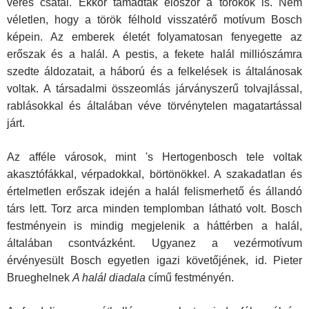
véres csatái. Ekkor támadtak először a törökök is. Nem
véletlen, hogy a török félhold visszatérő motívum Bosch
képein. Az emberek életét folyamatosan fenyegette az
erőszak és a halál. A pestis, a fekete halál milliószámra
szedte áldozatait, a háború és a felkelések is általánosak
voltak. A tár­sadalmi összeomlás járványszerű tolvajlással,
rablásokkal és általában véve törvénytelen magatartással
járt.
Az afféle városok, mint 's Hertogenbosch tele voltak
akasztófákkal, vér­padokkal, börtönökkel. A szakadatlan és
értelmetlen erőszak idején a halál felismerhető és állandó
társ lett. Torz arca minden templomban látható volt. Bosch
festményein is mindig megjelenik a háttérben a halál,
általában csontvázként. Ugyanez a vezérmotívum
érvényesült Bosch egyetlen igazi követőjének, id. Pieter
Brueghelnek
A halál diadala
című festményén.