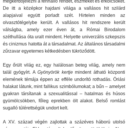
megkérdőjelezni a fennálló rendet, eszméket és erkölcsöket.
De itt a középkor hajdani világa a vallásos hit szilárd
alapjaival együtt porladt szét. Hirtelen minden az
olvasztótégelybe került. A vallásos hit rendszere került
válságba, amely ezer éven át, a Római Birodalom
széthullása óta uralt mindent. Helyette univerzális szkepszis
és cinizmus hatotta át a társadalmat. Az általános társadalmi
zűrzavar egyetemes kétkedésben tükröződött.
Egy őrült világ ez, egy halálosan beteg világ, amely nem
talál gyógyírt. A
Gyönyörök kertje
mindent átható központi
elemének témája éppen az efféle undorító rothadás. Óriási
halakat látunk, mint fallikus szimbólumo­kat; a bűn – amelyet
gyakran társítanak a szexualitással – hatalmas és húsos
gyümölcsökben, főleg eprekben ölt alakot. Belső romlást
sugalló túlérettségük undort kelt.
A XV. század végén zajlottak a százéves háború utolsó