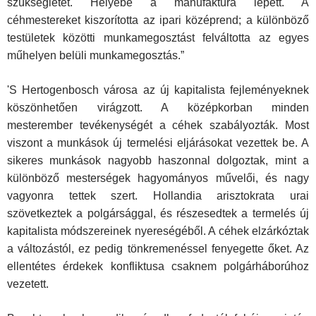
szükségletet. Helyébe a ma­nufaktúra lépett. A
céhmestereket kiszorította az ipari középrend; a különböző
testületek közötti munkamegosztást felváltotta az egyes
műhelyen belüli munkamegosztás.”
'S Hertogenbosch városa az új kapitalista fejleményeknek
köszönhető­en virágzott. A középkorban minden
mesterember tevékenységét a céhek szabályozták. Most
viszont a munkások új termelési eljárásokat vezettek be. A
sikeres munkások nagyobb haszonnal dolgoztak, mint a
különböző mesterségek hagyományos művelői, és nagy
vagyonra tettek szert. Hol­landia arisztokrata urai
szövetkeztek a polgársággal, és részesedtek a termelés új
kapitalista módszereinek nyereségéből. A céhek elzárkóztak
a változástól, ez pedig tönkremenéssel fenyegette őket. Az
ellentétes érdekek konfliktusa csaknem polgárháborúhoz
vezetett.