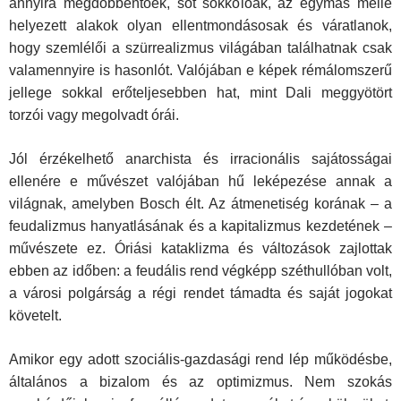
annyira megdöbbentőek, sőt sokkolóak, az egymás mellé
helyezett alakok olyan ellentmondásosak és váratlanok,
hogy szemlélői a szürrealizmus világában találhatnak csak
valamennyire is hasonlót. Valójában e képek rémálomszerű
jellege sokkal erőteljesebben hat, mint Dali meggyötört
torzói vagy megolvadt órái.
Jól érzékelhető anarchista és irracionális sajátosságai
ellenére e művé­szet valójában hű leképezése annak a
világnak, amelyben Bosch élt. Az átmenetiség korának – a
feudalizmus hanyatlásának és a kapitalizmus kezdetének –
művészete ez. Óriási kataklizma és változások zajlottak
ebben az időben: a feudális rend végképp széthullóban volt,
a városi polgárság a régi rendet támadta és saját jogokat
követelt.
Amikor egy adott szociális-gazdasági rend lép működésbe,
általános a bizalom és az optimizmus. Nem szokás