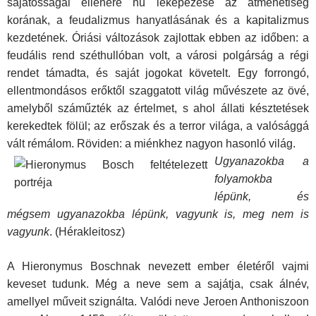
sajátosságai ellenére hű leképezése az átmenetiség
korának, a feudalizmus hanyatlásának és a kapitalizmus
kezdetének. Óriási változások zajlottak ebben az időben: a
feudális rend széthullóban volt, a városi polgárság a régi
rendet támadta, és saját jogokat követelt. Egy forrongó,
ellentmondásos erőktől szaggatott világ művészete az övé,
amelyből száműzték az értelmet, s ahol állati késztetések
kerekedtek fölül; az erőszak és a terror világa, a valósággá
vált rémálom. Röviden: a miénkhez nagyon hasonló világ.
Ugyanazokba a
folyamokba
lépünk, és
mégsem ugyan­azokba lépünk, vagyunk is, meg nem is
vagyunk
. (Hérakleitosz)
A Hieronymus Boschnak nevezett ember életéről vajmi
keveset tudunk. Még a neve sem a sajátja, csak álnév,
amellyel műveit szignálta. Valódi neve Jeroen Anthoniszoon