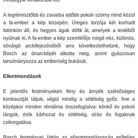
A legrémisztőbb és zavarba ejtőbb pokoli szörny mind közül
a fa-ember a kép közepén. Üreges torzója két korhadt
fatönkön áll, és hegyes ágak döfik át, amelyek a testéből
nyúlnak ki. A fa-ember a kép szemlélője mögé néz, különös,
sóvárgó arckifejezéséből arra következtethetünk, hogy
Bosch az önarcképét alkotta meg, amint gyászosan
tanulmányozza az emberiség bukását.
Ellentmondások
E jelentős festményeken fény és árnyék szélsőséges
kontrasztját látjuk, végül mindig a sötétség győz. Íme a
középkor minden rémálma össze­foglalva: kénkő és pokoli
lángok, örök kárhozat és sötétség, sírás és fogaknak
csikorgatása.
Bosch festményei láttán az ellentmondásosság erőteljes