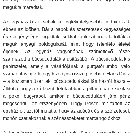
magukra maradtak.
Az egyházaknak voltak a legtekintélyesebb földbirtokaik
ebben az időben. Bár a papok és szerzetesek kegyességet
és szegénységet fogadtak, sokkal fontosabbnak tartották a
maguk anyagi boldogulását, mint hogy istenfélő életet
éljenek. Az egyház vagyonának számottevő része
származott a búcsúcédulák árusításából. A búcsúcédula kis
papírszelet, amely a vásárlójának a purgatóriumból való
szabadulást ígérte egy bizonyos összeg fejében. Hans Dietz
– a közismert üzér, aki búcsúcédulákkal járt házról házra –
állította, hogy a kárhozott lélek abban a pillanatban szökik ki
a pokol bugyrából, amikor a búcsúcéduláért járó pénz
megcsendül az erszényében. Hogy Bosch mit tartott az
egyházról, azt jól mutatja, hogy az apácák és a szerzetesek
mohón csatlakoznak a szénásszekeret marcangolókhoz.
A festményen csak a gazdagok tűnnek nyugodtnak és