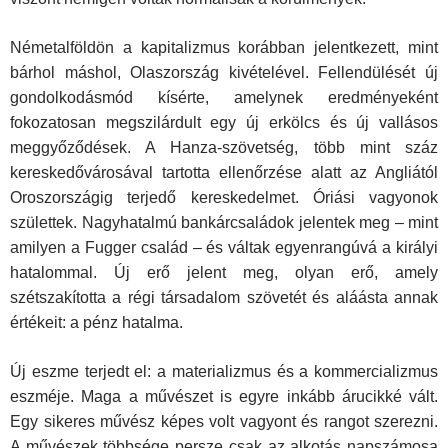
Németalföldön a kapitalizmus korábban jelentkezett, mint
bárhol más­hol, Olaszország kivételével. Fellendülését új
gondolkodásmód kísérte, amelynek eredményeként
fokozatosan megszilárdult egy új erkölcs és új vallásos
meggyőződések. A Hanza-szövetség, több mint száz
kereske­dővárosával tartotta ellenőrzése alatt az Angliától
Oroszországig terjedő kereskedelmet. Óriási vagyonok
születtek. Nagyhatalmú bankárcsaládok jelentek meg – mint
amilyen a Fugger család – és váltak egyenrangúvá a királyi
hatalommal. Új erő jelent meg, olyan erő, amely
szétszakította a régi társadalom szövetét és aláásta annak
értékeit: a pénz hatalma.
Új eszme terjedt el: a materializmus és a kommercializmus
eszméje. Maga a művészet is egyre inkább árucikké vált.
Egy sikeres művész ké­pes volt vagyont és rangot szerezni.
A művészek többsége persze csak az alkotás napszámosa