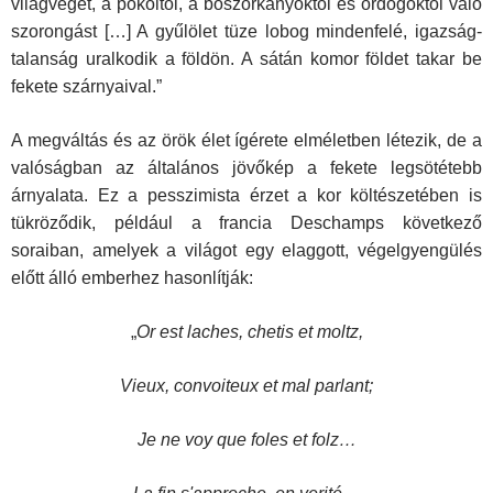
világvégét, a pokoltól, a boszorkányoktól és ördögöktől való
szorongást […] A gyűlölet tüze lobog mindenfelé, igazság­
talanság uralkodik a földön. A sátán komor földet takar be
fekete szárnyaival.”
A megváltás és az örök élet ígérete elméletben létezik, de a
valóságban az általános jövőkép a fekete legsötétebb
árnyalata. Ez a pesszimista érzet a kor költészetében is
tükröződik, például a francia Deschamps következő
soraiban, amelyek a világot egy elaggott, végelgyengülés
előtt álló emberhez hasonlítják:
„
Or est laches, chetis et moltz,
Vieux, convoiteux et mal parlant;
Je ne voy que foles et folz…