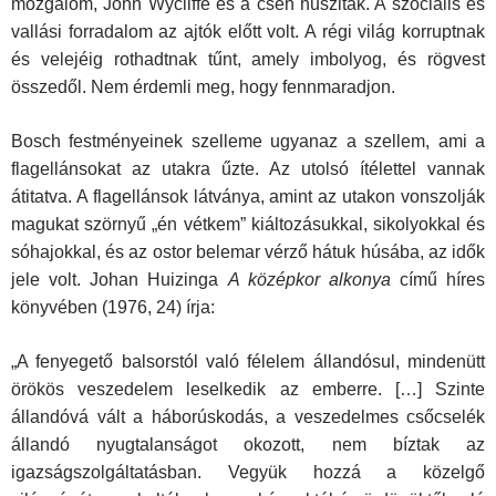
mozgalom, John Wycliffe és a cseh husziták. A szociális és
vallási forradalom az ajtók előtt volt. A régi világ korruptnak
és velejéig rothadtnak tűnt, amely imbolyog, és rögvest
összedől. Nem érdemli meg, hogy fennmaradjon.
Bosch festményeinek szelleme ugyanaz a szellem, ami a
flagellánsokat az utakra űzte. Az utolsó ítélettel vannak
átitatva. A flagellánsok látványa, amint az utakon vonszolják
magukat szörnyű „én vétkem” kiáltozásukkal, sikolyokkal és
sóhajokkal, és az ostor belemar vérző hátuk húsába, az idők
jele volt. Johan Huizinga
A középkor alkonya
című híres
könyvében (1976, 24) írja:
„A fenyegető balsorstól való félelem állandósul, mindenütt
örökös veszedelem leselkedik az emberre. […] Szinte
állandóvá vált a háborúskodás, a veszedelmes csőcselék
állandó nyugtalanságot okozott, nem bíztak az
igazságszolgáltatásban. Vegyük hozzá a közelgő