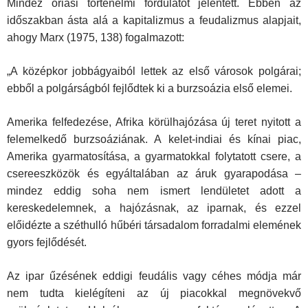
Mindez óriási történelmi fordulatot jelentett. Ebben az
időszakban ásta alá a kapitalizmus a feudalizmus alapjait,
ahogy Marx (1975, 138) fogalmazott:
„A középkor jobbágyaiból lettek az első városok polgárai;
ebből a polgárságból fejlődtek ki a burzsoázia első elemei.
Amerika felfedezése, Afrika körülhajózása új teret nyitott a
fel­emelkedő burzsoáziának. A kelet-indiai és kínai piac,
Amerika gyar­matosítása, a gyarmatokkal folytatott csere, a
csereeszközök és egyáltalában az áruk gyarapodása –
mindez eddig soha nem ismert lendületet adott a
kereskedelemnek, a hajózásnak, az iparnak, és ezzel
előidézte a széthulló hűbéri társadalom forradalmi elemének
gyors fejlődését.
Az ipar űzésének eddigi feudális vagy céhes módja már
nem tudta kielégíteni az új piacokkal megnövekvő