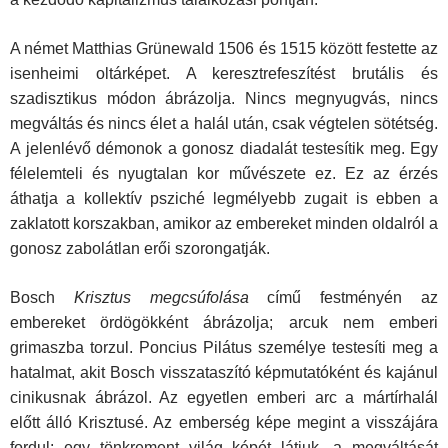
A német Matthias Grünewald 1506 és 1515 között festette az
isenheimi oltárképet. A keresztrefeszítést brutális és
szadisztikus módon ábrázolja. Nincs megnyugvás, nincs
megváltás és nincs élet a halál után, csak végtelen sötétség.
A jelenlévő démonok a gonosz diadalát testesítik meg. Egy
félelemteli és nyugtalan kor művészete ez. Ez az érzés
áthatja a kollektív psziché legmélyebb zugait is ebben a
zaklatott korszakban, amikor az embereket minden oldalról a
gonosz zabolátlan erői szorongatják.
Bosch
Krisztus megcsúfolása
című festményén az
embereket ördö­gökként ábrázolja; arcuk nem emberi
grimaszba torzul. Poncius Pilátus személye testesíti meg a
hatalmat, akit Bosch visszataszító képmutató­ként és kajánul
cinikusnak ábrázol. Az egyetlen emberi arc a mártírhalál
előtt álló Krisztusé. Az emberség képe megint a visszájára
fordul: egy tönkrement világ képét látjuk, a megváltását