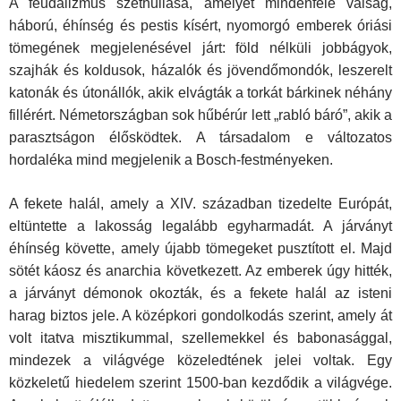
A feudalizmus széthullása, amelyet mindenféle válság,
háború, éhínség és pestis kísért, nyomorgó emberek óriási
tömegének megje­lenésével járt: föld nélküli jobbágyok,
szajhák és koldusok, házalók és jövendőmondók, leszerelt
katonák és útonállók, akik elvágták a torkát bárkinek néhány
fillérért. Németországban sok hűbérúr lett „rabló báró”, akik a
parasztságon élősködtek. A társadalom e változatos
hordaléka mind megjelenik a Bosch-festményeken.
A fekete halál, amely a XIV. században tizedelte Európát,
eltüntette a lakosság legalább egyharmadát. A járványt
éhínség követte, amely újabb tömegeket pusztított el. Majd
sötét káosz és anarchia következett. Az emberek úgy hitték,
a járványt démonok okozták, és a fekete halál az isteni
harag biztos jele. A középkori gondolkodás szerint, amely át
volt itatva misztikummal, szellemekkel és babonasággal,
mindezek a világvége közeledtének jelei voltak. Egy
közkeletű hiedelem szerint 1500-ban kezdődik a világvége.