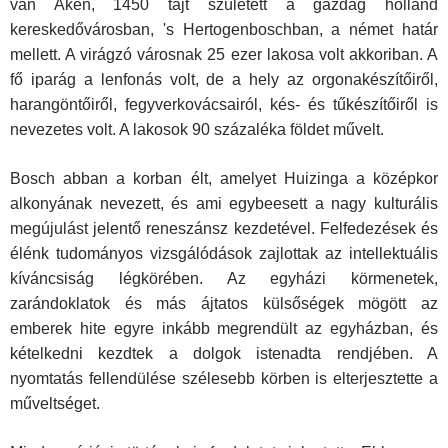
van Aken, 1450 tájt született a gazdag hol­land
kereskedővárosban, 's Hertogenboschban, a német határ
mellett. A virágzó városnak 25 ezer lakosa volt akkoriban. A
fő iparág a lenfonás volt, de a hely az orgonakészítőiről,
harangöntőiről, fegyverkovácsairól, kés- és tűkészítőiről is
nevezetes volt. A lakosok 90 százaléka földet művelt.
Bosch abban a korban élt, amelyet Huizinga a középkor
alkonyának nevezett, és ami egybeesett a nagy kulturális
megújulást jelentő rene­szánsz kezdetével. Felfedezések és
élénk tudományos vizsgálódások zajlottak az intellektuális
kíváncsiság légkörében. Az egyházi körmene­tek,
zarándoklatok és más ájtatos külsőségek mögött az
emberek hite egyre inkább megrendült az egyházban, és
kételkedni kezdtek a dolgok istenadta rendjében. A
nyomtatás fellendülése szélesebb körben is el­terjesztette a
műveltséget.