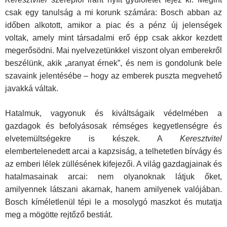
csak egy tanulság a mi korunk számára: Bosch abban az
időben alkotott, amikor a piac és a pénz új jelenségek
voltak, amely mint társadalmi erő épp csak akkor kezdett
megerősödni. Mai nyel­vezetünkkel viszont olyan emberekről
beszélünk, akik „aranyat érnek”, és nem is gondolunk bele
szavaink jelentésébe – hogy az emberek puszta megvehető
javakká váltak.
Hatalmuk, vagyonuk és kiváltságaik védelmében a
gazdagok és be­folyásosak rémséges kegyetlenségre és
elvetemültségekre is készek. A
Keresztvitel
elembertelenedett arcai a kapzsiság, a telhetetlen bírvágy és
az emberi lélek züllésének kifejezői. A világ gazdagjainak és
hatalma­sainak arcai: nem olyanoknak látjuk őket,
amilyennek látszani akarnak, hanem amilyenek valójában.
Bosch kíméletlenül tépi le a mosolygó maszkot és mutatja
meg a mögötte rejtőző bestiát.