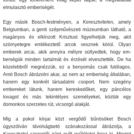
elmulasztó emberiségét.
Egy másik Bosch-festményen, a
Keresztvitel
en, amely
Belgiumban, a genti szépművészeti múzeumban látható, a
magányos és elkínzott Krisztust figyelhetjük meg, akit
szörnyetegre emlékeztető arcok vesznek körül. Olyan
emberek arcai, akik annyira mélyre süllyedtek, hogy em­
berségük minden tartalmát és érzését elvesztették. De ha
közelebbről megnézzük, ez a benyomás csak futólagos.
Amit Bosch ábrázolni akar, az nem az emberiség általában,
hanem egy konkrét társadalmi csoport. Nem szegény
embereket látunk, hanem kereskedőket, egy páncélos
lovagot és más tekintélyes személyeket, köztük egy
domonkos szerzetes rút, vicsorgó alakját.
Míg a pokol kínjai közt vergődő bűnösöket Bosch
úgyszólván távol­ságtartó szánakozással ábrázolja, a
Keresztvitel
szereplői iránt nyílt gyűlöletet fejez ki. Megint