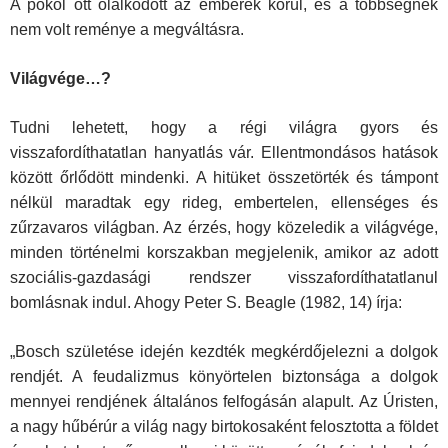
A pokol ott ólálkodott az emberek körül, és a többségnek
nem volt reménye a megváltásra.
Világvége…?
Tudni lehetett, hogy a régi világra gyors és
visszafordíthatatlan hanyatlás vár. Ellentmondásos hatások
között őrlődött mindenki. A hitüket össze­törték és támpont
nélkül maradtak egy rideg, embertelen, ellenséges és
zűrzavaros világban. Az érzés, hogy közeledik a világvége,
minden történelmi korszakban megjelenik, amikor az adott
szociális-gazdasági rendszer visszafordíthatatlanul
bomlásnak indul. Ahogy Peter S. Beagle (1982, 14) írja:
„Bosch születése idején kezdték megkérdőjelezni a dolgok
rendjét. A feudalizmus könyörtelen biztonsága a dolgok
mennyei rendjének általános felfogásán alapult. Az Úristen,
a nagy hűbérúr a világ nagy birtokosaként felosztotta a földet