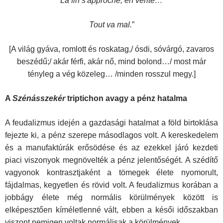
La fin s'approche, en verité…
Tout va mal.
”
[A világ gyáva, romlott és roskatag,/ ósdi, sóvárgó, zavaros
beszédű;/ akár férfi, akár nő, mind bolond…/ most már
tényleg a vég közeleg… /minden rosszul megy.]
A
Szénásszekér
triptichon avagy a pénz hatalma
A feudalizmus idején a gazdasági hatalmat a föld birtoklása
fejezte ki, a pénz szerepe másodlagos volt. A kereskedelem
és a manufaktúrák erősödése és az ezekkel járó kezdeti
piaci viszonyok megnövelték a pénz jelentőségét. A szédítő
vagyonok kontrasztjaként a tömegek élete nyomorult,
fájdalmas, kegyetlen és rövid volt. A feudalizmus korában a
jobbágy élete még normális körülmények között is
elképesztően kímélet­lenné vált, ebben a késői időszakban
viszont nemigen voltak normálisak a körülmények.