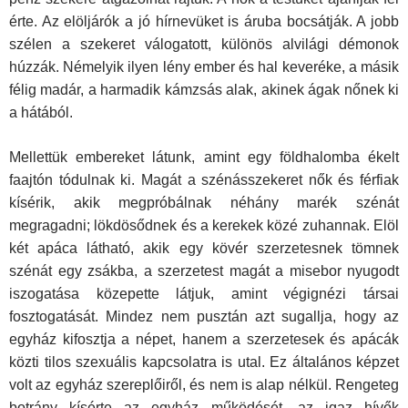
érte. Az elöljárók a jó hírnevüket is áruba bocsátják. A jobb
szélen a szekeret válogatott, különös alvilági démonok
húzzák. Némelyik ilyen lény ember és hal keveréke, a másik
félig madár, a harmadik kámzsás alak, akinek ágak nőnek ki
a hátából.
Mellettük embereket látunk, amint egy földhalomba ékelt
faajtón tó­dulnak ki. Magát a szénásszekeret nők és férfiak
kísérik, akik megpró­bálnak néhány marék szénát
megragadni; lökdösődnek és a kerekek közé zuhannak. Elöl
két apáca látható, akik egy kövér szerzetesnek tömnek
szénát egy zsákba, a szerzetest magát a misebor nyugodt
iszogatása közepette látjuk, amint végignézi társai
fosztogatását. Mindez nem pusztán azt sugallja, hogy az
egyház kifosztja a népet, hanem a szerzetesek és apácák
közti tilos szexuális kapcsolatra is utal. Ez általános képzet
volt az egyház szereplőiről, és nem is alap nélkül. Rengeteg
botrány kísérte az egyház működését, az igaz hívők