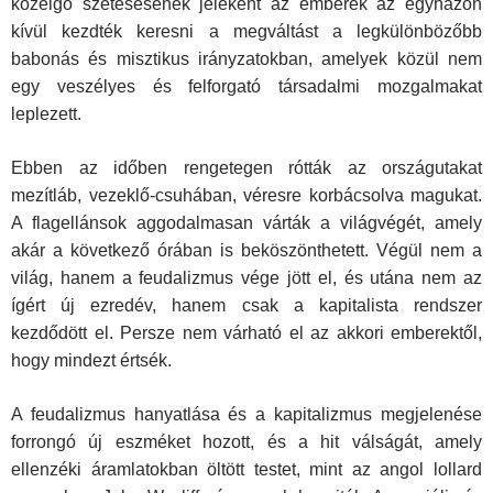
közelgő szétesésének jeleként az emberek az egyházon
kívül kezdték keresni a megváltást a legkülönbözőbb
babonás és misztikus irányzatokban, amelyek közül nem
egy veszélyes és felforgató társadalmi mozgalmakat
leplezett.
Ebben az időben rengetegen rótták az országutakat
mezítláb, vezeklő-csuhában, véresre korbácsolva magukat.
A flagellánsok aggodalmasan várták a világvégét, amely
akár a következő órában is beköszönthetett. Végül nem a
világ, hanem a feudalizmus vége jött el, és utána nem az
ígért új ezredév, hanem csak a kapitalista rendszer
kezdődött el. Persze nem várható el az akkori emberektől,
hogy mindezt értsék.
A feudalizmus hanyatlása és a kapitalizmus megjelenése
forrongó új eszméket hozott, és a hit válságát, amely
ellenzéki áramlatokban öltött testet, mint az angol lollard