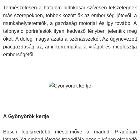
Természetesen a hatalom birtokosai szívesen tetszelegnek
más szere­pekben, többek között ők az emberiség jótevői, a
munkahelyteremtők, a gazdaság motorjai és így tovább. A
talpnyaló portréfestők ilyen kedvező fényben jelenítik meg
őket. A dolog magyarázata a szénásszekér. Az úgynevezett
piacgazdaság az, ami korrumpálja a világot és megfosztja
emberségétől.
A
Gyönyörök kertje
Bosch legismertebb mesterműve a madridi Pradóban
látható. Az emberi létezés tragédiája ezen a képen elragadó