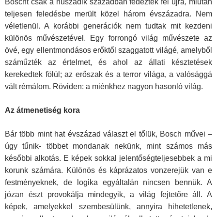
Boscht csak a huszadik században fedezték fel újra, miután
teljesen feledésbe merült közel három évszázadra. Nem
véletlenül. A korábbi generációk nem tudtak mit kezdeni
különös művészetével. Egy forrongó világ művészete az
övé, egy ellentmondásos erőktől szaggatott világé, amelyből
száműzték az értelmet, és ahol az állati késztetések
kerekedtek fölül; az erőszak és a terror világa, a valósággá
vált rémálom. Röviden: a miénkhez nagyon hasonló világ.
Az átmenetiség kora
Bár több mint hat évszázad választ el tőlük, Bosch művei –
úgy tű­nik- többet mondanak nekünk, mint számos más
későbbi alkotás. E képek sokkal jelentőségteljesebbek a mi
korunk számára. Különös és káprázatos vonzerejük van e
festményeknek, de logika egyáltalán nincsen bennük. A
józan észt provokálja mindegyik, a világ fejtetőre áll. A
képek, amelyekkel szembesülünk, annyira hihetetlenek,