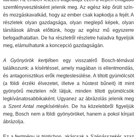
szemfényvesztésként jelenik meg. Az egész kép őrült szín-
és mozgáskavalkád, hogy az ember csak kapkodja a fejét. A
részletek olyan gazdagsága, olyan meglepő képek, olyan
társítások állnak előttünk, hogy az egész mű egyszerre
befogadhatatlan. De ha részletről részletre haladva figyeljük
meg, elámulhatunk a koncepció gazdagságán.
A Gyönyörök kertjé
ben egy visszatérő Bosch-témával
találkozunk: a kísértéssel, amely magában is ellentmondás,
és antagonisztikus erők megtestesülése. A tiltott gyümölcsöt
(a földi érzéki élvezetet, illetve a hústest bűneit) itt mint
gyönyörű meztelen nőt látjuk, minden tiltott gyü­mölcsök
legkívánatosabbikaként. Ugyanez az ábrázolás jelenik meg
a
Szent Antal megkísértésén.
De ha közelebbről figyeljük
meg, Bosch nem a földi gyönyöröket, hanem a pokol kínjait
ábrázolja.
Ez a festmény is triptichon, akárcsak a
Szénásszekér,
azaz