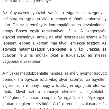
számára: a túlvilág reménye.
Az Anyaszentegyháztól várták a vigaszt a szegények
számára és egy jobb világ reményét e bűnös siralomvölgy
után. De ez a remény is kor­rumpálódott és devalválódott,
ahogy Bosch egyik remekművén látjuk. A szegénység
egykori eszménye, amely az első szerzetesek szeme előtt
lebegett, ebben a korban már távoli emlékké foszlott. Az
egyházi hatal­masságok vetélkedtek a világi urakkal, és
gyakran felül is múlták őket a luxusjavak és mesés
vagyonuk élvezetében.
A híveket megdöbbentette mindez, és mély nyomot hagyott
bennük. Ha egyszer ez a világ olyan szörnyű, az egyetlen
vigasz az a remény, hogy a túlvilágon egy jobb élet vár
rájuk. Mivel ezt a reményt elvették, a legsötétebb
kétségbeesés maradt csupán. Az egyház tekintélye egy­re
jobban megkérdőjeleződött. A régi rend fellazulásának és