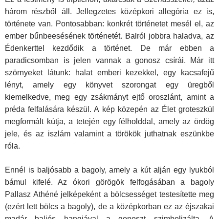
három részből áll. Jellegzetes középkori allegória ez is,
története van. Ponto­sabban: konkrét történetet mesél el, az
ember bűnbeesésének történetét. Balról jobbra haladva, az
Édenkerttel kezdődik a történet. De már ebben a
paradicsomban is jelen vannak a gonosz csírái. Már itt
szörnyeket látunk: halat emberi kezekkel, egy kacsafejű
lényt, amely egy könyvet szorongat egy üregből
kiemelkedve, meg egy zsákmányt ejtő oroszlánt, amint a
préda felfalására készül. A kép közepén az Élet groteszkül
megformált kútja, a tetején egy félholddal, amely az ördög
jele, és az iszlám valamint a törökök juthatnak eszünkbe
róla.
Ennél is baljósabb a bagoly, amely a kút alján egy lyukból
bá­mul kifelé. Az ókori görögök felfogásá­ban a bagoly
Pallasz Athéné jelképeként a bölcsességet tes­tesítette meg
(ezért lett bölcs a bagoly), de a középkorban ez az éjszakai
madár baljós hangjával a go­noszt szimbolizálta. A