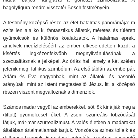
bagolyfigura rendre visszatér Bosch fest­ményein.
A festmény közép­ső része az élet ha­talmas panorámája: m
ezíte len ala ko k, fantasztikus állatok, méretes és túlérett
gyümölcsök és külö­nös kőalakzatok. A hatalmas eprek,
ame­lyek megízleléséért az ember elkesere­detten küzd, a
kísér­tés legkézenfekvőbb megnyilvánulásának, a
szexualitásnak a jelképei. Az óriás hal, amely a két szélen
jelenik meg, fallikus szimbólum. Az első táblán az emberpár,
Ádám és Éva nagyob­bak, mint az állatok, és hasonló
arányúak, mint az Istent megtestesítő Jézus. Itt, a középső
részen viszont megváltoznak a dimenziók.
Számos madár vegyül az emberekkel, sőt, ők kínálják meg a
(tiltott) gyümölccsel őket. A zseni szürreális tobzódását
látjuk, már-már szürre­alizmust. A valós életben a madarakat
általában ártalmatlannak tartjuk. Vonzóak a színes tollaik és
dallamos hangjuk. E madarak jelenléte azon­ban fenyegető