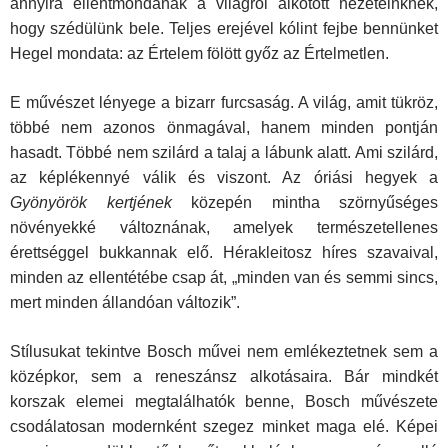
annyira ellentmondanak a világról alkotott nézeteinknek,
hogy szédülünk bele. Teljes erejével kólint fejbe bennünket
Hegel mondata: az Értelem fölött győz az Értelmetlen.
E művészet lényege a bizarr furcsaság. A világ, amit tükröz,
többé nem azonos önmagával, hanem minden pontján
hasadt. Többé nem szilárd a talaj a lábunk alatt. Ami szilárd,
az képlékennyé válik és viszont. Az óriási hegyek a
Gyönyörök kertjének
közepén mintha szörnyűséges
növények­ké változnának, amelyek természetellenes
érettséggel bukkannak elő. Hérakleitosz híres szavaival,
minden az ellentétébe csap át, „minden van és semmi sincs,
mert minden állandóan változik”.
Stílusukat tekintve Bosch művei nem emlékeztetnek sem a
középkor, sem a reneszánsz alkotásaira. Bár mindkét
korszak elemei megtalálhatók benne, Bosch művészete
csodálatosan modernként szegez minket maga elé. Képei