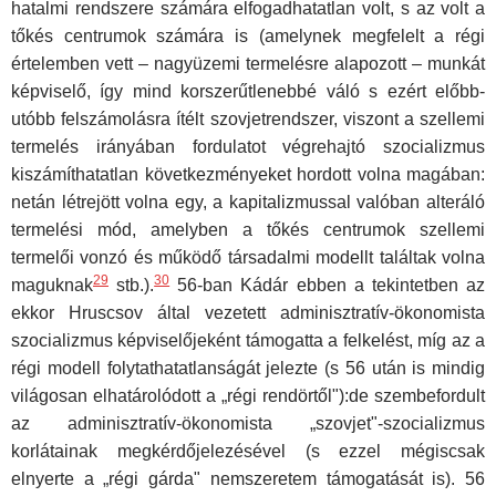
hatalmi rend­szere számára elfogadhatatlan volt, s az volt a
tőkés centrumok számá­ra is (amelynek megfelelt a régi
értelemben vett – nagyüzemi termelésre alapozott – munkát
képviselő, így mind korszerűtlenebbé váló s ezért előbb-
utóbb felszámolásra ítélt szovjetrendszer, viszont a szellemi
ter­melés irányában fordulatot végrehajtó szocializmus
kiszámíthatatlan kö­vetkezményeket hordott volna magában:
netán létrejött volna egy, a ka­pitalizmussal valóban alteráló
termelési mód, amelyben a tőkés centru­mok szellemi
termelői vonzó és működő társadalmi modellt találtak vol­na
29
30
maguknak
stb.).
56-ban Kádár ebben a tekintetben az
ekkor Hruscsov által vezetett adminisztratív-ökonomista
szocializmus képvi­selőjeként támogatta a felkelést, míg az a
régi modell folytathatatlanságát jelezte (s 56 után is mindig
világosan elhatárolódott a „régi rendörtől"):de szembefordult
az adminisztratív-ökonomista „szovjet"-szocializmus
korlátainak megkérdőjelezésével (s ezzel mégiscsak
elnyerte a „régi gárda" nemszeretem támogatását is). 56