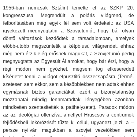
1956-ban nemcsak Sztálint temette el az SZKP 20.
kongresszusa. Megrendült a poláris világrend, de
felborításában még egyik fél sem volt érdekeit: az USA
igyekezett megnyugtatni a Szovjetuniót, hogy bár olyan
döntő változások kezdődtek a társadalomban, amelyek
előbb-utóbb megszüntetik a kétpólusú világrendet, ehhez
még nem érzik elég erősnek magukat, a Szovjetunió pedig
megnyugtatta az Egyesült Álla­mokat, hogy bár érzi, hogy a
régi módon nem győzhet, mégsem fog el­keseredett
kísérletet tenni a világot elpusztító összecsapásra (Termé­
szetesen sem ekkor, sem a későbbiekben nem adtak ehhez
egymásnak biztos garanciákat, ezért a bizonytalanság
mozzanatai mindig fennma­radtak, lényegében azonban
mindketten szentesítették a patthelyzetet). Paradox módon
az az ideológiai offenzíva, amellyel Hruscsov a centru­mok
fejlődésbeli lekörözését tűzte ki célul, ugyanezt jelzi: a –
persze nyilván magukban a szovjet vezetőkben sem