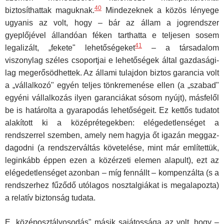
40
biztosíthattak maguknak.
Mindezeknek a közös lényege
ugyanis az volt, hogy – bár az állam a jogrendszer
gyeplőjével állandóan féken tarthatta e teljesen sosem
41
legalizált, „fekete" lehetőségeket
– a társadalom
viszonylag széles csoportjai e lehetőségek által gazdasági­
lag megerősödhettek. Az állami tulajdon biztos garancia volt
a „vállalko­zó" egyén teljes tönkremenése ellen (a „szabad"
egyéni vállalkozás ilyen garanciákat sósom nyújt), másfelől
be is határolta a gyarapodás le­hetőségeit. Ez kettős tudatot
alakított ki a középrétegekben: elégedet­lenséget a
rendszerrel szemben, amely nem hagyja őt igazán meggaz­
dagodni (a rendszerváltás követelése, mint már említettük,
leginkább ép­pen ezen a közérzeti elemen alapult), ezt az
elégedetlenséget azonban – míg fennállt – kompenzálta (s a
rendszerhez fűződő utólagos nosztal­giákat is megalapozta)
a relatív biztonság tudata.
E „középosztályosodás" másik sajátossága az volt, hogy –