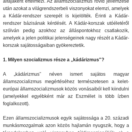
alfajaként értelme­zi. Az államszocializmus rövid jellemzése
után azokat a világrendszerbeli viszonyokat elemzi, amelyek
a Kádár-rendszer szerepét is kijelölték. Érin­ti a Kádár-
rendszer bázisának kérdését. A Kádár-korszak utóéletéről
szól­ván pedig azokhoz az álláspontokhoz csatlakozik,
amelyek a jelen politi­kai jelenségeinek nagy részét a Kádár-
korszak sajátosságaiban gyöke­reztetik.
1. Milyen szocializmus része a „kádárizmus"?
A „kádárizmus" néven ismert sajátos magyar
államszocializmus megér­téséhez természetesen a kelet-
európai államszocializmusok közös vo­násaiból kell kiindulni
(amelyekkel egyébként már az Eszmélet is több ízben
foglalkozott).
Ezen államszocializmusok egyik sajátossága a 20. századi
mun­kásmozgalmak azon közös hajlamán nyugszik, hogy a