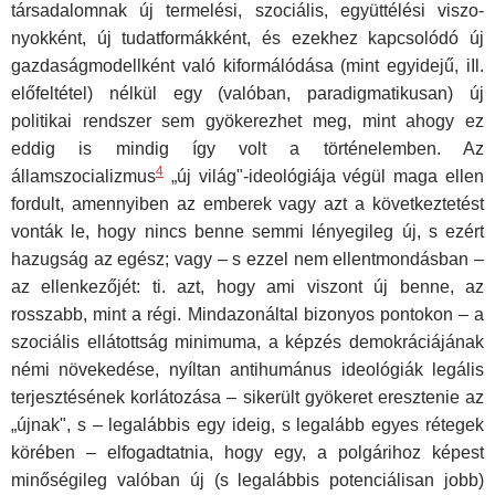
társadalomnak új termelési, szociális, együttélési viszo­
nyokként, új tudatformákként, és ezekhez kapcsolódó új
gazdaság­modellként való kiformálódása (mint egyidejű, iIl.
előfeltétel) nélkül egy (valóban, paradigmatikusan) új
politikai rendszer sem gyöke­rezhet meg, mint ahogy ez
eddig is mindig így volt a történelemben. Az
4
államszocializmus
„új világ"-ideológiája végül maga ellen
fordult, amennyiben az emberek vagy azt a következtetést
vonták le, hogy nincs benne semmi lényegileg új, s ezért
hazugság az egész; vagy – s ezzel nem ellentmondásban –
az ellenkezőjét: ti. azt, hogy ami viszont új ben­ne, az
rosszabb, mint a régi. Mindazonáltal bizonyos pontokon – a
szo­ciális ellátottság minimuma, a képzés demokráciájának
némi növekedé­se, nyíltan antihumánus ideológiák legális
terjesztésének korlátozása – sikerült gyökeret eresztenie az
„újnak", s – legalábbis egy ideig, s leg­alább egyes rétegek
körében – elfogadtatnia, hogy egy, a polgárihoz ké­pest
minőségileg valóban új (s legalábbis potenciálisan jobb)