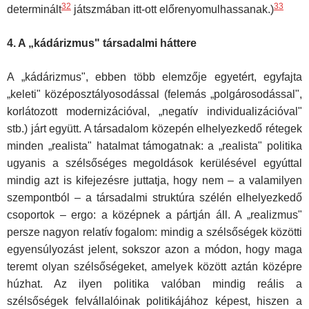
32
33
determinált
játszmában itt-ott előrenyomulhassanak.)
4. A „kádárizmus" társadalmi háttere
A „kádárizmus", ebben több elemzője egyetért, egyfajta
„keleti" közép­osztályosodással (felemás „polgárosodással",
korlátozott modernizációval, „negatív individualizációval"
stb.) járt együtt. A társadalom közepén elhe­lyezkedő rétegek
minden „realista" hatalmat támogatnak: a „realista" po­litika
ugyanis a szélsőséges megoldások kerülésével egyúttal
mindig azt is kifejezésre juttatja, hogy nem – a valamilyen
szempontból – a társa­dalmi struktúra szélén elhelyezkedő
csoportok – ergo: a középnek a pártján áll. A „realizmus"
persze nagyon relatív fogalom: mindig a szélsőségek közötti
egyensúlyozást jelent, sokszor azon a módon, hogy maga
teremt olyan szélsőségeket, amelyek között aztán középre
húz­hat. Az ilyen politika valóban mindig reális a
szélsőségek felvállalóinak politikájához képest, hiszen a