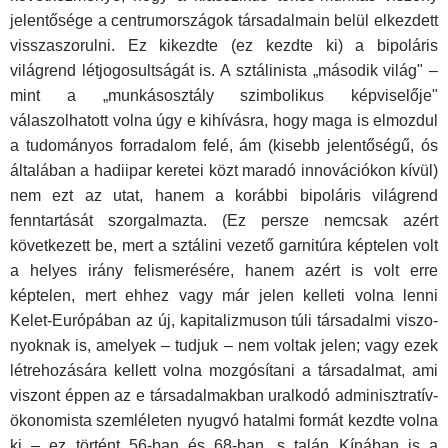
jelentősége a centrumországok tár­sadalmain belül elkezdett
visszaszorulni. Ez kikezdte (ez kezdte ki) a bipoláris
világrend létjogosultságát is. A sztálinista „második világ" –
mint a „munkásosztály szimbolikus képviselője"
válaszolhatott volna úgy e kihívásra, hogy maga is elmozdul
a tudományos forradalom felé, ám (kisebb jelentőségű, ós
általában a hadiipar keretei közt maradó in­novációkon kívül)
nem ezt az utat, hanem a korábbi bipoláris világrend
fenntartását szorgalmazta. (Ez persze nemcsak azért
következett be, mert a sztálini vezető garnitúra képtelen volt
a helyes irány felismerésé­re, hanem azért is volt erre
képtelen, mert ehhez vagy már jelen kelleti volna lenni
Kelet-Európában az új, kapitalizmuson túli társadalmi viszo­
nyoknak is, amelyek – tudjuk – nem voltak jelen; vagy ezek
létrehozásá­ra kellett volna mozgósítani a társadalmat, ami
viszont éppen az e társa­dalmakban uralkodó adminisztratív-
ökonomista szemléleten nyugvó ha­talmi formát kezdte volna
ki – ez történt 56-ban és 68-ban, s talán Kíná­ban is a