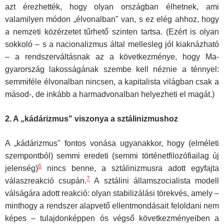
azt érezhették, hogy olyan országban élhetnek, ami
valamilyen módon „élvonalban" van, s ez elég ahhoz, hogy
a nemzeti közérzetet tűrhető szinten tartsa. (Ezért is olyan
sokkoló – s a nacionalizmus által mellesleg jól kiaknázható
– a rendszerváltásnak az a következménye, hogy Ma­
gyarország lakosságának szembe kell néznie a ténnyel:
semmiféle élvo­nalban nincsen, a kapitalista világban csak a
másod-, de inkább a harmadvonalban helyezheti el magát.)
2. A „
kádárizmus" viszonya a sztálinizmushoz
A „kádárizmus" fontos vonása ugyanakkor, hogy (elméleti
szempontból) semmi eredeti (semmi történetfilozófiailag új
6
jelenség)
nincs ben­ne, a sztálinizmusra adott egyfajta
7
válaszreakció csupán.
A sztálini államszocialista modell
válságára adott reakció: olyan stabilizálási törek­vés, amely –
minthogy a rendszer alapvető ellentmondásait feloldani nem
képes – tulajdonképpen ós végső következményeiben a