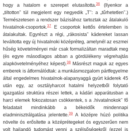
36
hogy a hatalom e szerepet elutasította.
(Ilyenkor a
„tiltotton" túl megjelent egy negyedik „T": a „tűrhetetlen".)
Természetesen a rendszer bázisához tartoztak az átalakuló
37
hivatalnok-csoportok.
E csoportok kettős értelemben is
átalakultak. Egyrészt a régi, „rákosista" kádereket lassan
leváltotta egy új hivatalnoki középréteg, amelynél az eszmei
hűség követelményei már csak formalizáltan maradtak meg
(és egyre másodlagos abban a gördülékeny végrehajtás
38
alapkövetelményé­hez képest).
Másrészt maguk az egyes
emberek is átformálódtak: a munkásmozgalom pártfegyelme
által engedelmes hivatalnok-alapanyag­gá gyúrt káderek 45
után egy, az osztályharcot hatalmi helyzetből folyta­tó
igazgatási struktúra részei lettek, a kádári apparátusban a
harci ele­mek fokozatosan csökkentek, s a .hivatalnokok" fő
feladatait mindinkább a békeidők mindennapi
39
eladminisztrálgatása jelentette.
A középre hú­zó politika
növelte ós erősítette a középrétegeket ós egyszerűen nem
volt hajlandó tudomást venni a szélsőségekről (ezzel is