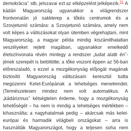
31
demokrácia" stb. jelszavai ezt az elképzelést jelképezik.
A
kádári Magyarország ugyanakkor a világrendszer
frontvonalán jó sakkterep a tőkés centrumok és a
Szovjetunió számára: a Szovjetunió számára, amely nem
volt képes a változásokat olyan ütemben végrehajtani, mint
Magyarország, a magyar példa mindig kiszámíthatatlan
veszélyeket rej­tett magában, ugyanakkor emelkedő
életszínvonala révén mintegy a rendszer „tudat alatti én"-
jének szerepét is betöltötte; a tőke viszont ép­pen az 56-ban
előreszaladó, s ezzel a mozgékonyság előjogát magának
biztosító Magyarország változásain keresztül tudta
megüzenni Kelet-Eu­rópának a lehetséges menetrendet.
(Természetesen mindez nem volt automatikus. A
„kádárizmus" kétségtelen érdeme, hogy a mozgékony­ság
lehetőségét – ha nem is mindig a lehetséges mértékben –
kihasz­nálta; a nagyhatalmak pedig – akárcsak más kelet-
európai és harmadik világbeli országokat – arra is
használták Magyarországot, hogy a teljesen soha nem