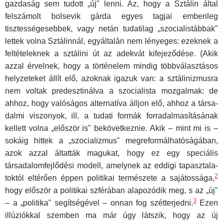
gazdaság sem tu­dott „új" lenni. Az, hogy a Sztálin által
felszámolt bolsevik gárda egyes tagjai emberileg
tisztességesebbek, vagy netán tudatilag „szocialistáb­bak"
lettek volna Sztálinnál, egyáltalán nem lényeges: ezeknek a
feltéte­leknek a sztálini út az adekvát kifejeződése. (Akik
azzal érvelnek, hogy a történelem mindig többválasztásos
helyzeteket állít elő, azoknak iga­zuk van: a sztálinizmusra
nem voltak predesztinálva a szocialista moz­galmak: de
ahhoz, hogy valóságos alternatíva álljon elő, ahhoz a társa­
dalmi viszonyok, ill. a tudati formák forradalmasításának
kellett volna „először is" bekövetkeznie. Akik – mint mi is –
sokáig hittek a „szocializ­mus" megreformálhatóságában,
azok azzal áltatták magukat, hogy ez egy speciális
társadalomfejlődési modell, amelynek az eddigi tapasztala­
2
toktól eltérően éppen politikai természete a sajátossága,
hogy először a politikai szférában alapozódik meg, s az „új"
3
– a „politika" segítségével – onnan fog szétterjedni.
Ezen
illúziókkal szemben ma már úgy látszik, hogy az új