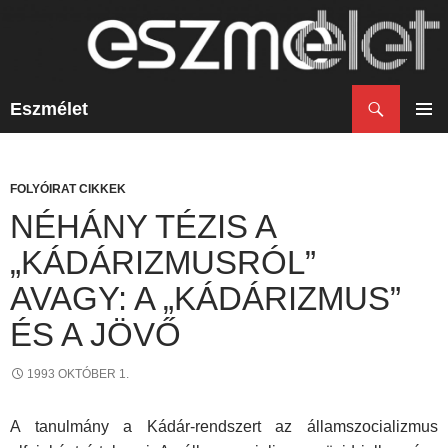
Keresés
Eszmélet
KILÉPÉS
A
ELSŐ
TARTALOMBA
MENÜ
FOLYÓIRAT CIKKEK
NÉHÁNY TÉZIS A
„KÁDÁRIZMUSRÓL”
AVAGY: A „KÁDÁRIZMUS”
ÉS A JÖVŐ
1993 OKTÓBER 1.
A tanulmány a Kádár-rendszert az államszocializmus