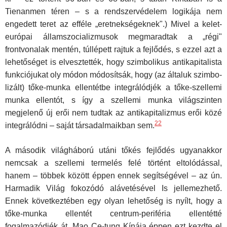
Tienanmen téren – s a rendszervédelem logikája nem
engedett teret az efféle „eretnekségeknek".) Mivel a kelet-
európai államszocializ­musok megmaradtak a „régi"
frontvonalak mentén, túllépett rajtuk a fejlődés, s ezzel azt a
lehetőséget is elvesztették, hogy szimbolikus an­tikapitalista
funkciójukat oly módon módosítsák, hogy (az általuk szimbo­
lizált) tőke-munka ellentétbe integrálódjék a tőke-szellemi
munka ellen­tót, s így a szellemi munka világszinten
megjelenő új erői nem tudtak az antikapitalizmus erői közé
22
integrálódni – saját társadalmaikban sem.
A második világháború utáni tőkés fejlődés ugyanakkor
nem­csak a szellemi termelés felé történt eltolódással,
hanem – többek között éppen ennek segítségével – az ún.
Harmadik Világ fokozódó alávetésével Is jellemezhető.
Ennek következtében egy olyan le­hetőség is nyílt, hogy a
tőke-munka ellentét centrum-periféria ellentétté
fogalmazódjék át. Mao Ce-tung Kínája éppen ezt kezdte el