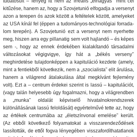
tudatosult – lényeg itt nem az irreális „elhagyás" mint cél
kitűzése, hanem az, hogy a Szovjetunió elfogadja a versenyt
azon a terepen ós azok között a feltételek között, amelyeket
az USA kínál fel (éppen a tudományos-technológiai forrada­
lom terepén). A Szovjetunió ezt a versenyt nem nyerhette
meg, hiszen arra egy pillanatig sem volt hajlandó – és képes
sem -, hogy az ennek érdekében kialakítandó társadalmi
változásokat végigvigye, így hát a „békés verseny"
meghirdetése tulajdonképpen a kapituláció kezdete (amely,
mint a fentiekből következik, nem a „szocialista" elit árulása,
ha­nem a világrend átalakulása által megkívánt fejlemény
volt). Ezt a – centrum érdekei szerint is lassú – kapitulációt,
(vagy talán helyesebb úgy fogalmazni, hogy a világrendben
a „munka" oldalát képviselő hiva­talnokrendszerek
különállásának lassú feloldását) egyértelművé tette az, hogy
az értékek centrumába az „életszínvonal emelése" került.
(Az ebből következő folyamatokat a visszarendeződések
lassították, de ettől fogva lényegében visszafordíthatatlanok