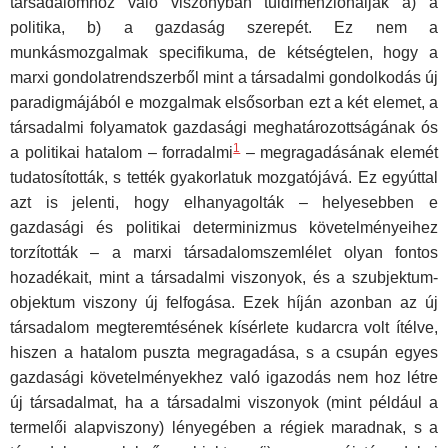
társadalom­hoz való viszonyban túldimenzionálják a) a
politika, b) a gazdaság szerepét. Ez nem a
munkásmozgalmak specifikuma, de kétségtelen, hogy a
marxi gondolatrendszerből mint a társadalmi gondolkodás új
pa­radigmájából e mozgalmak elsősorban ezt a két elemet, a
társadalmi fo­lyamatok gazdasági meghatározottságának ós
1
a politikai hatalom – for­radalmi
– megragadásának elemét
tudatosították, s tették gyakorlatuk mozgatójává. Ez egyúttal
azt is jelenti, hogy elhanyagolták – helyeseb­ben e
gazdasági és politikai determinizmus követelményeihez
torzí­tották – a marxi társadalomszemlélet olyan fontos
hozadékait, mint a társadalmi viszonyok, és a szubjektum-
objektum viszony új felfo­gása. Ezek híján azonban az új
társadalom megteremtésének kísérlete kudarcra volt ítélve,
hiszen a hatalom puszta megragadása, s a csupán egyes
gazdasági követelményekhez való igazodás nem hoz létre
új tár­sadalmat, ha a társadalmi viszonyok (mint például a
termelői alapvi­szony) lényegében a régiek maradnak, s a