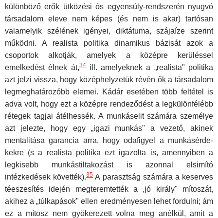
különböző erők ütközési ós egyensúly-rendszerén nyugvó
társadalom eleve nem képes (és nem is akar) tartó­san
valamelyik szélének igényei, diktátuma, szájaíze szerint
működni. A realista politika dinamikus bázisát azok a
csoportok alkotják, amelyek a középre kerüléssel
34
emelkedést élnek át,
ill. amelyeknek a „realista" po­litika
azt jelzi vissza, hogy középhelyzetük révén ők a társadalom
leg­meghatározóbb elemei. Kádár esetében több feltétel is
adva volt, hogy ezt a középre rendeződést a legkülönfélébb
rétegek tagjai átélhessék. A munkáselit számára személye
azt jelezte, hogy egy „igazi munkás" a ve­zető, akinek
mentalitása garancia arra, hogy odafigyel a munkásérde­
kekre (s a realista politika ezt igazolta is, amennyiben a
legkisebb mun­kástiltakozást is azonnal elsimító
35
intézkedések követték).
A parasztság számára a keserves
téeszesítés idején megteremtették a ,jó király" míto­szát,
akihez a „túlkapások" ellen eredményesen lehet fordulni; ám
ez a mítosz nem gyökerezett volna meg anélkül, amit a