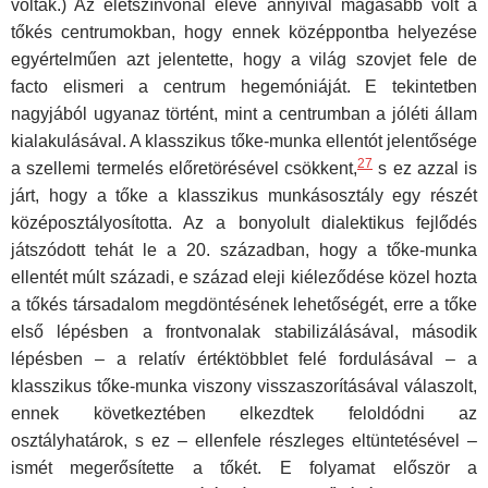
voltak.) Az életszínvonal eleve annyival magasabb volt a
tőkés centrumokban, hogy ennek középpont­ba helyezése
egyértelműen azt jelentette, hogy a világ szovjet fele de
facto elismeri a centrum hegemóniáját. E tekintetben
nagyjából ugyanaz történt, mint a centrumban a jóléti állam
kialakulásával. A klasszikus tőke-munka ellentót jelentősége
27
a szellemi termelés előretörésével csök­kent,
s ez azzal is
járt, hogy a tőke a klasszikus munkásosztály egy részét
középosztályosította. Az a bonyolult dialektikus fejlődés
játszódott tehát le a 20. században, hogy a tőke-munka
ellentét múlt századi, e század eleji kiéleződése közel hozta
a tőkés társadalom megdönté­sének lehetőségét, erre a tőke
első lépésben a frontvonalak stabili­zálásával, második
lépésben – a relatív értéktöbblet felé fordulásá­val – a
klasszikus tőke-munka viszony visszaszorításával vála­szolt,
ennek következtében elkezdtek feloldódni az
osztályhatárok, s ez – ellenfele részleges eltüntetésével –
ismét megerősítette a tőkét. E folyamat először a