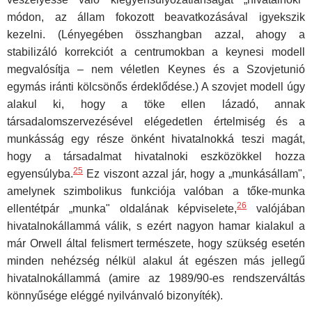
módon, az állam fokozott beavatko­zásával igyekszik
kezelni. (Lényegében összhangban azzal, ahogy a
stabilizáló korrekciót a centrumokban a keynesi modell
megvalósítja – nem véletlen Keynes és a Szovjetunió
egymás iránti kölcsönős ér­deklődése.) A szovjet modell úgy
alakul ki, hogy a töke ellen lázadó, an­nak
társadalomszervezésével elégedetlen értelmiség és a
munkásság egy része önként hivatalnokká teszi magát,
hogy a társadalmat hivatal­noki eszközökkel hozza
25
egyensúlyba.
Ez viszont azzal jár, hogy a „munkásállam",
amelynek szimbolikus funkciója valóban a tőke-munka
26
ellentétpár „munka" oldalának képviselete,
valójában
hivatalnokállam­má válik, s ezért nagyon hamar kialakul a
már Orwell által felismert ter­mészete, hogy szükség esetén
minden nehézség nélkül alakul át egé­szen más jellegű
hivatalnokállammá (amire az 1989/90-es rendszervál­tás
könnyűsége eléggé nyilvánvaló bizonyíték).