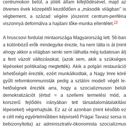
centrumokon belül, a jóléti állam kifejlődésé­vel, majd az
ötvenes évek közepétől kezdődően a „második világban" is
végbement, a század végére jószerint centrum-periféria
28
viszonnyá de­formálva a hajdani tőke-munka ellentétet.
A hruscsovi fordulat mintaországa Magyarország lett. 56-ban
a külön­böző erők mindegyike érezte, ha nem látta is át (mint
ahogy akkor a vi­lágban senki sem láthatta még tudatosan át)
a fent vázolt változásokat, (azok sem, akik a szükséges
lépéseket politikailag megtették). Akik a polgári restauráció
lehetőségét érezték, ezért munkálkodtak, a Nagy Im­re köré
gyűlt reformkommunisták pedig a sztálini modell végét le­
hetőségnek érezték arra, hogy a szocializmuson belüli
demokratizációt (értsd = a szellemi termelési mód, a
korszerű fejlődés irányában tett tár­sadalomátalakítási
lépeseket) végrehajtsák. Ez az út azonban (mint később ez
e célt még egyértelműbben képviselő Prágai Tavasz sorsa is
bebizonyította) az adminisztratív-ökonomista szocializmus