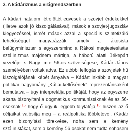
3. A kádárizmus a világrendszerben
A kádári hatalom létrejöttét egyesek a szovjet érdekekkel
(illetve azok jó kiszolgálásával), mások a szovjet-jugoszláv
kiegyezéssel, ismét mások azzal a speciális szintetizáló
lehetőséggel magyarázzák, amely a rákosista
belügyminiszter, s egyszersmind a Rákosi megtestesítette
sztáliniz­mus majdnem mártírja, a háború alatti Békepárt
vezetője, s Nagy Imre 56-os szövetségese, Kádár János
személyében voltak adva. Ez utóbbi felfogás a szovjetek hű
kiszolgálójának képét árnyalva – Kádárt inkább a magyar
politikai hagyomány „Kállai-kettősének" reprezentánsaként
be­mutatva – úgy interpretálja politikáját, hogy az egyszerre
akarta bizonyí­tani a dogmatikus kommunistáknak és az 56-
15
16
osoknak,
hogy ő ügyük legjobb folytatója,
hiszen az ő
céljaikat valósítja meg – a reálpolitika többletével. (Kádár
ezen bizonyítási törekvése, noha sem a kemény
sztálinistákat, sem a kemény 56-osokat nem tudta sohasem