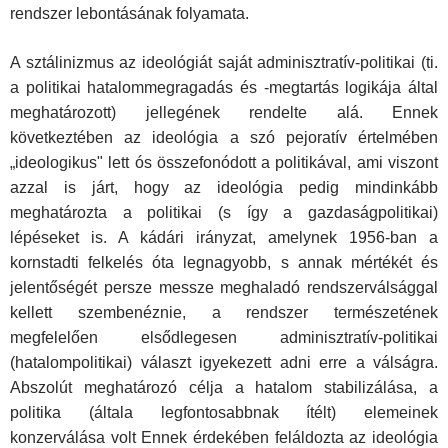
rendszer lebontásának folyamata.
A sztálinizmus az ideológiát saját adminisztratív-politikai (ti.
a politikai hatalommegragadás és -megtartás logikája által
meghatározott) jellegé­nek rendelte alá. Ennek
következtében az ideológia a szó pejoratív értel­mében
„ideologikus" lett ós összefonódott a politikával, ami viszont
azzal is járt, hogy az ideológia pedig mindinkább
meghatározta a politikai (s így a gazdaságpolitikai)
lépéseket is. A kádári irányzat, amelynek 1956-ban a
kornstadti felkelés óta legnagyobb, s annak mértékét és
jelentősé­gét persze messze meghaladó rendszerválsággal
kellett szembenéznie, a rendszer természetének
megfelelően elsődlegesen adminisztratív-po­litikai
(hatalompolitikai) választ igyekezett adni erre a válságra.
Abszolút meghatározó célja a hatalom stabilizálása, a
politika (általa legfon­tosabbnak ítélt) elemeinek
konzerválása volt Ennek érdekében felál­dozta az ideológia