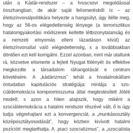
után a Kádár-rendszer – a hruscsovi megoldással
összhangban, de akár saját felismerésből is – az
életszínvonalpolitikára helyezte a hangsúlyt, úgy ítélte meg,
hogy az 56-os elégedetlenség lényege (a terrorisztikus
hatalomgyakorlási módszerek keltette létbizonytalanság és
a nemzeti elnyomás elleni lázadáson kívül) az
életszínvonallal való elégedetlenség, s a továb­biakban
döntően ezt kell korrigálni. Ezzel azonban, mint már utaltunk
rá, közvetve elismerte a fejlett Nyugat fölényét ós effektíve
megkezdte a tár­sadalom ráhangolását e centrum
követésére. A „kádárizmus" tehát a hivatalnokállam
öntudatlan kapitulációs stratégiája: mintája a szo­
ciáldemokrácia kompromisszuma által megtestesített Jóléti
modell; s azon a hiten alapszik, hogy miként a
szociáldemokrácia a hatalmi rendszer részévé vált, ő Is úgy
tudja végrehajtani ezt a konvergen­ciát, a „munkásosztály
középosztályosodását", hogy közben kiví­vott hatalmi
pozícióit megtarthatja. A .piaci szocializmus", a „szocia­lista