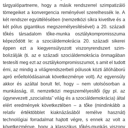
tárgyalópartnerre, hogy a másik rendszerrel szimpatizáló
töme­geiket a konvergencia reményével szerelhessék le. A
két rendszer együttélésében (nemzetközi síkra kivetítve és a
két pólus giganti­kus megszemélyesítésével) a 20. századi
tőkés társadalom tőke-munka osztálykompromisszuma
képeződött le: a szociáldemokrácia 20. századi sikerei
éppen ezt a kiegyensúlyozott viszonyrendszert szim­
bolizálják (ti. az e századi szociáldemokrácia önmagában
testesíti meg ezt az osztálykompromisszumot, s amit el tudott
érni, az mindig a világ­rendszerbeli pólusok közti állóháború
apró erőeltolódásainak következ­ménye volt). Az egyensúly
akkor és azáltal borult fel, hogy – nem utolsósorban a
munkásság, ill. nemzetközi megszemélyesítői (így pl. az
úgynevezett „szocialista'' világ és a szociáldemokrácia) által
elért eredmények következtében – a tőke (mindinkább a
relatív ér­téktöbblet kiaknázásából remélve hasznát)
technológiai forradal­mat hajtott végre, s ennek az volt a
következménye, hogy a klasszikus tőkés-munkás viszony