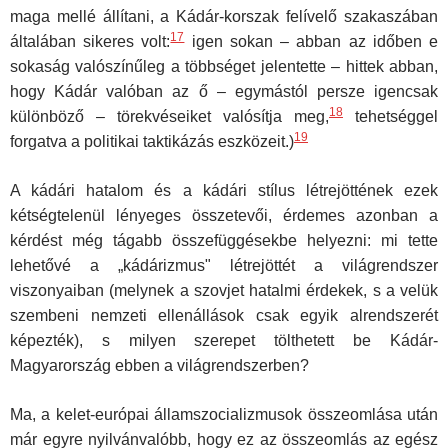
maga mellé állítani, a Kádár-korszak felívelő szakaszában
17
általában sikeres volt:
igen sokan – abban az időben e
sokaság valószínűleg a többséget je­lentette – hittek abban,
hogy Kádár valóban az ő – egymástól persze igencsak
18
különböző – törekvéseiket valósítja meg,
tehetséggel
19
forgat­va a politikai taktikázás eszközeit.)
A kádári hatalom és a kádári stílus létrejöttének ezek
kétségtelenül lényeges összetevői, érdemes azonban a
kérdést még tágabb összefüg­gésekbe helyezni: mi tette
lehetővé a „kádárizmus" létrejöttét a világ­rendszer
viszonyaiban (melynek a szovjet hatalmi érdekek, s a velük
szembeni nemzeti ellenállások csak egyik alrendszerét
képezték), s mi­lyen szerepet tölthetett be Kádár-
Magyarország ebben a világrendszer­ben?
Ma, a kelet-európai államszocializmusok összeomlása után
már egy­re nyilvánvalóbb, hogy ez az összeomlás az egész