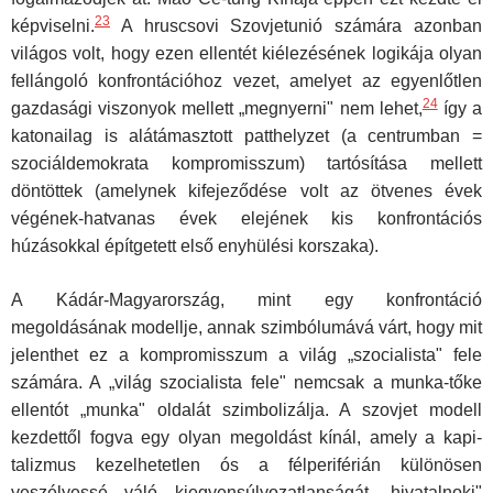
23
képviselni.
A hruscsovi Szovjetunió számára azonban
világos volt, hogy ezen ellen­tét kiélezésének logikája olyan
fellángoló konfrontációhoz vezet, amelyet az egyenlőtlen
24
gazdasági viszonyok mellett „megnyerni" nem lehet,
így a
katonailag is alátámasztott patthelyzet (a centrumban =
szociáldemok­rata kompromisszum) tartósítása mellett
döntöttek (amelynek kifejeződé­se volt az ötvenes évek
végének-hatvanas évek elejének kis konfrontációs
húzásokkal építgetett első enyhülési korszaka).
A Kádár-Magyarország, mint egy konfrontáció
megoldásának modellje, annak szimbólumává várt, hogy mit
jelenthet ez a komp­romisszum a világ „szocialista" fele
számára. A „világ szocialista fele" nemcsak a munka-tőke
ellentót „munka" oldalát szimbolizálja. A szovjet modell
kezdettől fogva egy olyan megoldást kínál, amely a kapi­
talizmus kezelhetetlen ós a félperiférián különösen
veszélyessé váló ki­egyensúlyozatlanságát „hivatalnoki"