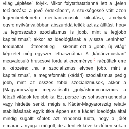
világ „épí­tése" folyik. Mikor folytathatatlanná lett a „jelen
feláldozása a jövő érde­kében", s szükségessé vált azon
legembertelenebb mechanizmusok ki­iktatása, amelyek
egyre nyilvánvalóbban abszurddá tették azt az állítást, hogy
„a legrosszabb szocializmus is jobb, mint a legjobb
kapitalizmus"; akkor az ideológiának a „vissza Leninhez"
fordulattal – átmenetileg – si­került ezt a „jobb, új világ"
képzetet még egyszer felhasználnia. A „kádá­rizmusban"
5
megvalósuló hruscsovi fordulat eredményei
ráépültek erre
a képzetre: „ha a szocializmus elvben jobb, mint a
kapitalizmus", a megre­formált (kádári) szocializmus pedig
jobb, mint az összes többi szocializ­musok, akkor a
(Magyarországon megvalósult) „gulyáskommunizmus" a
létező világok legjobbika. Ezt persze így sohasem gondolta
vagy hirdette senki, mégis a Kádár-Magyarország relatív
stabilitásának egyik titka ép­pen ez a kádári ideológia által
mindig sugallt képlet: azt mindenki tudta, hogy a jólét
elmarad a nyugati mögött, de a fentiek következtében sokan