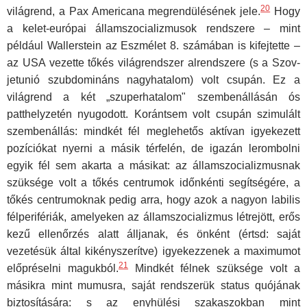
20
világrend, a Pax Americana megrendülésének jele.
Hogy
a kelet-európai államszocia­lizmusok rendszere – mint
például Wallerstein az Eszmélet 8. számában is kifejtette –
az USA vezette tőkés világrendszer alrendszere (s a Szov­
jetunió szubdomináns nagyhatalom) volt csupán. Ez a
világrend a két „szuperhatalom" szembenállásán ós
patthelyzetén nyugodott. Koránt­sem volt csupán szimulált
szembenállás: mindkét fél meglehetős aktívan igyekezett
pozíciókat nyerni a másik térfelén, de igazán lerombolni
egyik fél sem akarta a másikat: az államszocializmusnak
szüksége volt a tőkés centrumok időnkénti segítségére, a
tőkés centrumoknak pedig ar­ra, hogy azok a nagyon labilis
félperifériák, amelyeken az államszocializ­mus létrejött, erős
kezű ellenőrzés alatt álljanak, és önként (értsd: saját
vezetésük által kikényszerítve) igyekezzenek a maximumot
21
előpréselni magukból.
Mindkét félnek szüksége volt a
másikra mint mumusra, sa­ját rendszerük status quójának
biztosítására: s az enyhülési szakaszok­ban mint