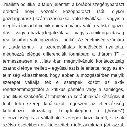
„realista politika" a falun jelentett: a korábbi szegényparaszt
eredetű helyi vezetők középpa­raszt (sőt, olykor
gazdagparaszt) származásúakkal való felváltása – vagyis a
meglévő társadalmi mikrohierarchiához való „realista" igazo­
dás -, vagy a háztáji legalizálása – vagyis a mikrogazdaság
realitásai­hoz való igazodás – nélkül. Az értelmiség számára
a „kádárizmus" a szerepvállalás lehetőségét nyújtotta,
méghozzá eléggé differenciált for­mában: a „három T" –
természetesen a „tiltás"-ban megnyilvánuló korlá­tozottság
zsarnoki ténye mellett – egyúttal azt is jelentette, hogy az ér­
telmiség választhatott, hogy ebben a mozgástérben melyik
szerepet vál­lalja fel: e szerepek között az aktív
rendszertámogatótól a kritikus párto­lón vagy a semleges,
apolitikus szakértőn át többféle (a korábbiaknál kétségkívül
több féle) szerep kínálkozott, egészen az ellenzékiség
külön­böző fokozataiig. Tulajdonképpen a („hősies")
ellenzékiség is a vállalha­tó szerepek közé került, s csak
szélső esetekben ós kiélezettebb idősza­kokban járt azzal,