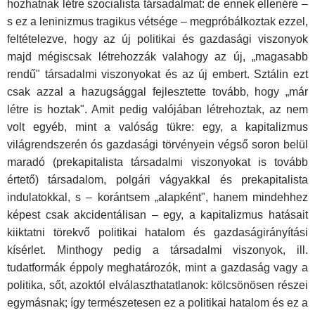
hozhatnak létre szocialista társadalmat: de ennek ellenére –
s ez a leninizmus tragikus vétsége – megpróbálkoztak ezzel,
feltéte­lezve, hogy az új politikai és gazdasági viszonyok
majd mégiscsak létre­hozzák valahogy az új, „magasabb
rendű" társadalmi viszonyokat és az új embert. Sztálin ezt
csak azzal a hazugsággal fejlesztette tovább, hogy „már
létre is hoztak". Amit pedig valójában létrehoztak, az nem
volt egyéb, mint a valóság tükre: egy, a kapitalizmus
világrendszerén ós gaz­dasági törvényein végső soron belül
maradó (prekapitalista társadalmi viszonyokat is tovább
értető) társadalom, polgári vágyakkal és prekapitalista
indulatokkal, s – korántsem „alapként", hanem mindehhez
képest csak akcidentálisan – egy, a kapitalizmus hatásait
kiiktatni törekvő politi­kai hatalom és gazdaságirányítási
kísérlet. Minthogy pedig a társadalmi viszonyok, ill.
tudatformák éppoly meghatározók, mint a gazdaság vagy a
politika, sőt, azoktól elválaszthatatlanok: kölcsönösen részei
egymás­nak; így természetesen ez a politikai hatalom és ez a