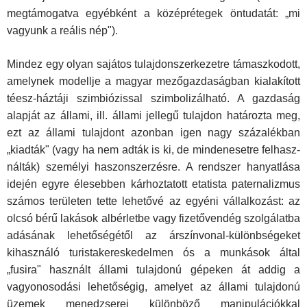
megtámogatva egyébként a középrétegek öntudatát: „mi
vagyunk a reális nép").
Mindez egy olyan sajátos tulajdonszerkezetre támaszkodott,
amely­nek modellje a magyar mezőgazdaságban kialakított
téesz-háztáji szim­biózissal szimbolizálható. A gazdaság
alapját az állami, ill. állami jellegű tulajdon határozta meg,
ezt az állami tulajdont azonban igen nagy szá­zalékban
„kiadták" (vagy ha nem adták is ki, de mindenesetre felhasz­
nálták) személyi haszonszerzésre. A rendszer hanyatlása
idején egyre élesebben kárhoztatott etatista paternalizmus
számos területen tette le­hetővé az egyéni vállalkozást: az
olcsó bérű lakások albérletbe vagy fi­zetővendég szolgálatba
adásának lehetőségétől az árszínvonal-különb­ségeket
kihasználó turistakereskedelmen ós a munkások által
„fusira" használt állami tulajdonú gépeken át addig a
vagyonosodási lehetősé­gig, amelyet az állami tulajdonú
üzemek menedzserei különböző mani­pulációkkal