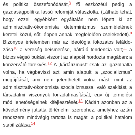
8
és politika összefonódását,
fő eszközéül pedig a
gazdaságpolitika lassú reformját választotta. (Látható tehát,
hogy ezzel egyébként egyáltalán nem lépett ki az
adminisztratív-ökonomista deter­minizmus szemléletének
9
keretei közül, sőt, éppen annak megfelelően cselekedett).
Bizonyos értelemben már az ideológia fokozatos feláldo­
10
11
zása
a vereség beismerése, hátráló tendencia volt;
a
biztos végső bukást viszont az alapcél hordozta magában: a
12
konzerváló törekvés.
A „kádárizmust" csak az igazolhatta
volna, ha végbeviszi azt, amin alapult: a „szocializmus"
megújítását, ami nem jelenthetett volna mást, mint az
adminisztratív-ökonomista szocializmussal való szakítást, a
társadalmi viszonyok forradalmasítását, egy új termelési
13
mód lehetőségeinek kifej­lesztését.
Kádárt azonban az a
követelmény juttatta történelmi szerep­hez, amelyhez aztán
rendszere mindvégig tartotta is magát: a politikai hatalom
14
stabilizálása.