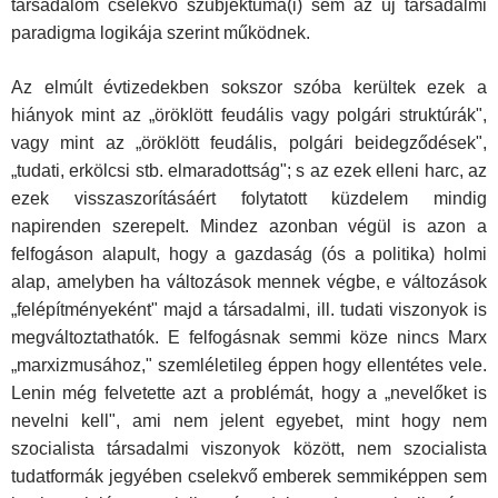
társadalom cselekvő szubjektuma(i) sem az új társadalmi
paradigma logikája szerint működnek.
Az elmúlt évtizedekben sokszor szóba kerültek ezek a
hiányok mint az „öröklött feudális vagy polgári struktúrák",
vagy mint az „öröklött feu­dális, polgári beidegződések",
„tudati, erkölcsi stb. elmaradottság"; s az ezek elleni harc, az
ezek visszaszorításáért folytatott küzdelem mindig
napirenden szerepelt. Mindez azonban végül is azon a
felfogáson ala­pult, hogy a gazdaság (ós a politika) holmi
alap, amelyben ha változások mennek végbe, e változások
„felépítményeként" majd a társadalmi, ill. tudati viszonyok is
megváltoztathatók. E felfogásnak semmi köze nincs Marx
„marxizmusához," szemléletileg éppen hogy ellentétes vele.
Lenin még felvetette azt a problémát, hogy a „nevelőket is
nevelni kell", ami nem jelent egyebet, mint hogy nem
szocialista társadalmi viszonyok kö­zött, nem szocialista
tudatformák jegyében cselekvő emberek semmi­képpen sem