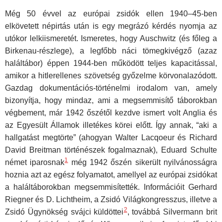
Még 50 évvel az európai zsidók ellen 1940–45-ben
elkövetett népirtás után is egy megrázó kérdés nyomja az
utókor lelkiismeretét. Ismeretes, hogy Auschwitz (és főleg a
Birkenau-részlege), a legfőbb náci tömegkivégző (azaz
haláltábor) éppen 1944-ben működött teljes kapacitással,
amikor a hitlerellenes szövetség győzelme körvonalazódott.
Gazdag dokumentációs-történelmi irodalom van, amely
bizonyítja, hogy mindaz, ami a megsemmisítő táborokban
végbement, már 1942 őszétől kezdve ismert volt Anglia és
az Egyesült Államok illetékes körei előtt. Így annak, “aki a
hallgatást megtörte” (ahogyan Walter Lacqoeur és Richard
David Breitman történészek fogalmaznak), Eduard Schulte
1
német iparosnak
még 1942 őszén sikerült nyilvánosságra
hoznia azt az egész folyamatot, amellyel az európai zsidókat
a haláltáborokban megsemmisítették. Információit Gerhard
Riegner és D. Lichtheim, a Zsidó Világkongresszus, illetve a
2
Zsidó Ügynökség svájci küldöttei
, továbbá Silvermann brit