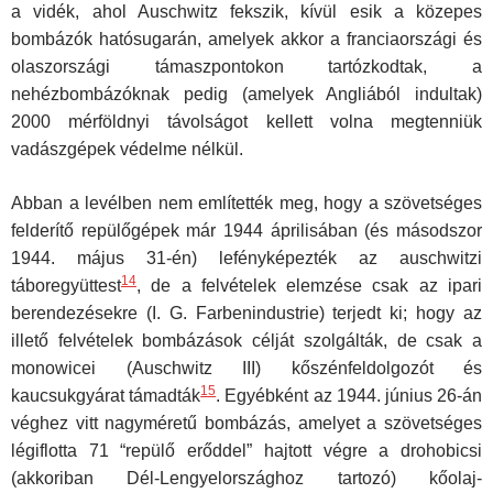
a vidék, ahol Auschwitz fekszik, kívül esik a közepes
bombázók hatósugarán, amelyek akkor a franciaországi és
olaszországi támaszpontokon tartózkodtak, a
nehézbombázóknak pedig (amelyek Angliából indultak)
2000 mérföldnyi távolságot kellett volna megtenniük
vadászgépek védelme nélkül.
Abban a levélben nem említették meg, hogy a szövetséges
felderítő repülőgépek már 1944 áprilisában (és másodszor
1944. május 31-én) lefényképezték az auschwitzi
14
táboregyüttest
, de a felvételek elemzése csak az ipari
berendezésekre (I. G. Farbenindustrie) terjedt ki; hogy az
illető felvételek bombázások célját szolgálták, de csak a
monowicei (Auschwitz III) kőszénfeldolgozót és
15
kaucsukgyárat támadták
. Egyébként az 1944. június 26-án
véghez vitt nagyméretű bombázás, amelyet a szövetséges
légiflotta 71 “repülő erőddel” hajtott végre a drohobicsi
(akkoriban Dél-Lengyelországhoz tartozó) kőolaj-