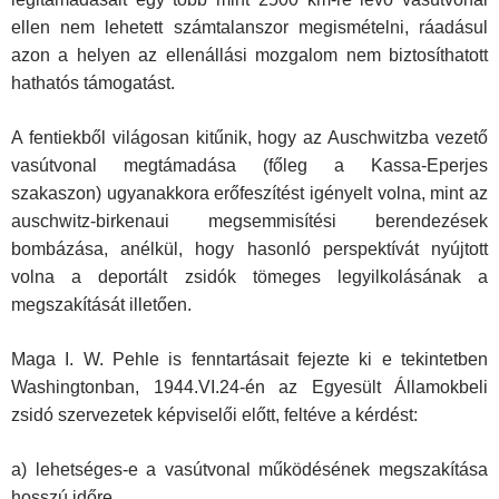
ellen nem lehetett számtalanszor megismételni, ráadásul
azon a helyen az ellenállási mozgalom nem biztosíthatott
hathatós támogatást.
A fentiekből világosan kitűnik, hogy az Auschwitzba vezető
vasútvonal megtámadása (főleg a Kassa-Eperjes
szakaszon) ugyanakkora erőfeszítést igényelt volna, mint az
auschwitz-birkenaui megsemmisítési berendezések
bombázása, anélkül, hogy hasonló perspektívát nyújtott
volna a deportált zsidók tömeges legyilkolásának a
megszakítását illetően.
Maga I. W. Pehle is fenntartásait fejezte ki e tekintetben
Washingtonban, 1944.VI.24-én az Egyesült Államokbeli
zsidó szervezetek képviselői előtt, feltéve a kérdést:
a) lehetséges-e a vasútvonal működésének megszakítása
hosszú időre,