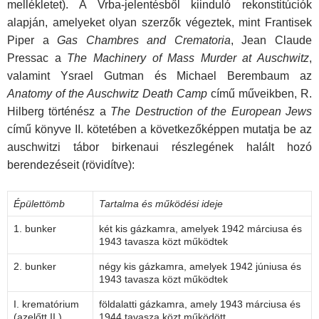
mellékletet). A Vrba-jelentésből kiinduló rekonstitúciók
alapján, amelyeket olyan szerzők végeztek, mint Frantisek
Piper a
Gas Chambres and
Crematoria
, Jean Claude
Pressac a
The Machinery of Mass Murder at Auschwitz
,
valamint Ysrael Gutman és Michael Berembaum az
Anatomy of the Auschwitz Death
Camp
című műveikben, R.
Hilberg történész a
The Destruction of the European Jews
című könyve II. kötetében a következőképpen mutatja be az
auschwitzi tábor birkenaui részlegének halált hozó
berendezéseit (rövidítve):
Épülettömb
Tartalma és működési ideje
1. bunker
két kis gázkamra, amelyek 1942 márciusa és
1943 tavasza közt működtek
2. bunker
négy kis gázkamra, amelyek 1942 júniusa és
1943 tavasza közt működtek
I. krematórium
földalatti gázkamra, amely 1943 márciusa és
(azelőtt II.)
1944 tavasza közt működött