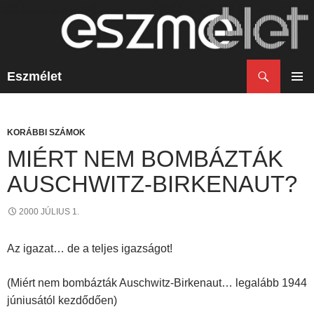
Keresés
Eszmélet
KILÉPÉS
A
ELSŐ
TARTALOMBA
MENÜ
KORÁBBI SZÁMOK
MIÉRT NEM BOMBÁZTÁK
AUSCHWITZ-BIRKENAUT?
2000 JÚLIUS 1.
Az igazat… de a teljes igazságot!
(Miért nem bombázták Auschwitz-Birkenaut… legalább 1944
júniusától kezdődően)