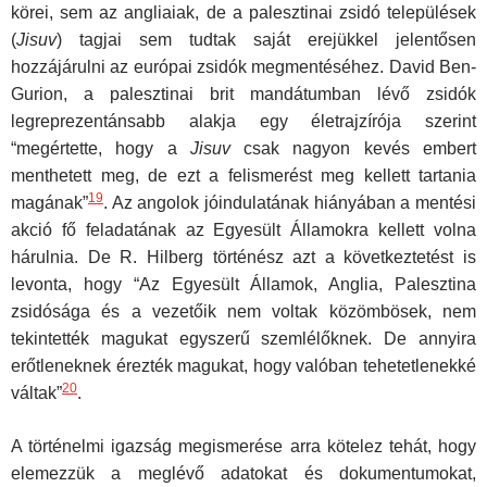
körei, sem az angliaiak, de a palesztinai zsidó települések
(
Jisuv
) tagjai sem tudtak saját erejükkel jelentősen
hozzájárulni az európai zsidók megmentéséhez. David Ben-
Gurion, a palesztinai brit mandátumban lévő zsidók
legreprezentánsabb alakja egy életrajzírója szerint
“megértette, hogy a
Jisuv
csak nagyon kevés embert
menthetett meg, de ezt a felismerést meg kellett tartania
19
magának”
. Az angolok jóindulatának hiányában a mentési
akció fő feladatának az Egyesült Államokra kellett volna
hárulnia. De R. Hilberg történész azt a következtetést is
levonta, hogy “Az Egyesült Államok, Anglia, Palesztina
zsidósága és a vezetőik nem voltak közömbösek, nem
tekintették magukat egyszerű szemlélőknek. De annyira
erőtleneknek érezték magukat, hogy valóban tehetetlenekké
20
váltak”
.
A történelmi igazság megismerése arra kötelez tehát, hogy
elemezzük a meglévő adatokat és dokumentumokat,