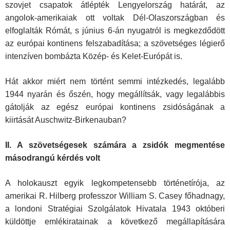
szovjet csapatok átlépték Lengyelország határát, az
angolok-amerikaiak ott voltak Dél-Olaszországban és
elfoglalták Rómát, s június 6-án nyugatról is megkezdődött
az európai kontinens felszabadítása; a szövetséges légierő
intenzíven bombázta Közép- és Kelet-Európát is.
Hát akkor miért nem történt semmi intézkedés, legalább
1944 nyarán és őszén, hogy megállítsák, vagy legalábbis
gátolják az egész európai kontinens zsidóságának a
kiirtását Auschwitz-Birkenauban?
II. A szövetségesek számára a zsidók megmentése
másodrangú kérdés volt
A holokauszt egyik legkompetensebb történetírója, az
amerikai R. Hilberg professzor William S. Casey főhadnagy,
a londoni Stratégiai Szolgálatok Hivatala 1943 októberi
küldöttje emlékiratainak a következő megállapítására