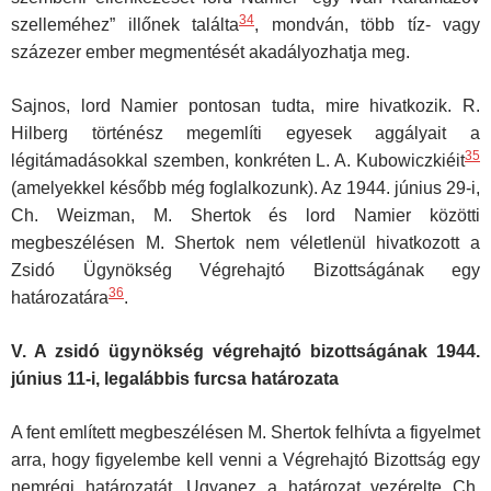
34
szelleméhez” illőnek találta
, mondván, több tíz- vagy
százezer ember megmentését akadályozhatja meg.
Sajnos, lord Namier pontosan tudta, mire hivatkozik. R.
Hilberg történész megemlíti egyesek aggályait a
35
légitámadásokkal szemben, konkréten L. A. Kubowiczkiéit
(amelyekkel később még foglalkozunk). Az 1944. június 29-i,
Ch. Weizman, M. Shertok és lord Namier közötti
megbeszélésen M. Shertok nem véletlenül hivatkozott a
Zsidó Ügynökség Végrehajtó Bizottságának egy
36
határozatára
.
V. A zsidó ügynökség végrehajtó bizottságának 1944.
június 11-i, legalábbis furcsa határozata
A fent említett megbeszélésen M. Shertok felhívta a figyelmet
arra, hogy figyelembe kell venni a Végrehajtó Bizottság egy
nemrégi határozatát. Ugyanez a határozat vezérelte Ch.