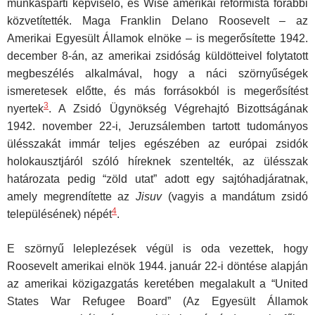
munkáspárti képviselő, és Wise amerikai reformista főrabbi
közvetítették. Maga Franklin Delano Roosevelt – az
Amerikai Egyesült Államok elnöke – is megerősítette 1942.
december 8-án, az amerikai zsidóság küldötteivel folytatott
megbeszélés alkalmával, hogy a náci szörnyűségek
ismeretesek előtte, és más forrásokból is megerősítést
3
nyertek
. A Zsidó Ügynökség Végrehajtó Bizottságának
1942. november 22-i, Jeruzsálemben tartott tudományos
ülésszakát immár teljes egészében az európai zsidók
holokausztjáról szóló híreknek szentelték, az ülésszak
határozata pedig “zöld utat” adott egy sajtóhadjáratnak,
amely megrendítette az
Jisuv
(vagyis a mandátum zsidó
4
településének) népét
.
E szörnyű leleplezések végül is oda vezettek, hogy
Roosevelt amerikai elnök 1944. január 22-i döntése alapján
az amerikai közigazgatás keretében megalakult a “United
States War Refugee Board” (Az Egyesült Államok