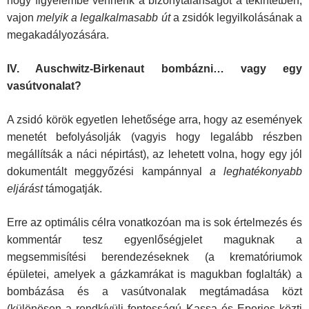
hogy figyelembe vennénk a bizonytalanságot a tekintetben,
vajon
melyik a
legalkalmasabb út
a zsidók legyilkolásának a
megakadályozására.
IV. Auschwitz-Birkenaut bombázni… vagy egy
vasútvonalat?
A zsidó körök egyetlen lehetősége arra, hogy az események
menetét befolyásolják (vagyis hogy legalább részben
megállítsák a náci népirtást), az lehetett volna, hogy egy jól
dokumentált meggyőzési kampánnyal
a leghatékonyabb
eljárást
támogatják.
Erre az optimális célra vonatkozóan ma is sok értelmezés és
kommentár tesz egyenlőségjelet maguknak a
megsemmisítési berendezéseknek (a krematóriumok
épületei, amelyek a gázkamrákat is magukban foglalták) a
bombázása és a vasútvonalak megtámadása közt
(különösen a rendkívüli fontosságú Kassa és Eperjes közti