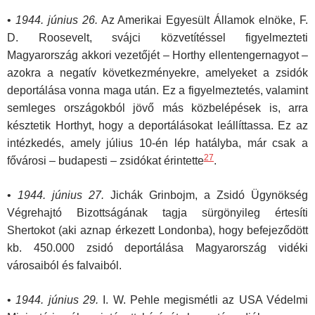
•
1944. június 26.
Az Amerikai Egyesült Államok elnöke, F.
D. Roosevelt, svájci közvetítéssel figyelmezteti
Magyarország akkori vezetőjét – Horthy ellentengernagyot –
azokra a negatív következményekre, amelyeket a zsidók
deportálása vonna maga után. Ez a figyelmeztetés, valamint
semleges országokból jövő más közbelépések is, arra
késztetik Horthyt, hogy a deportálásokat leállíttassa. Ez az
intézkedés, amely július 10-én lép hatályba, már csak a
27
fővárosi – budapesti – zsidókat érintette
.
•
1944. június 27.
Jichák Grinbojm, a Zsidó Ügynökség
Végrehajtó Bizottságának tagja sürgönyileg értesíti
Shertokot (aki aznap érkezett Londonba), hogy befejeződött
kb. 450.000 zsidó deportálása Magyarország vidéki
városaiból és falvaiból.
•
1944. június 29.
I. W. Pehle megismétli az USA Védelmi