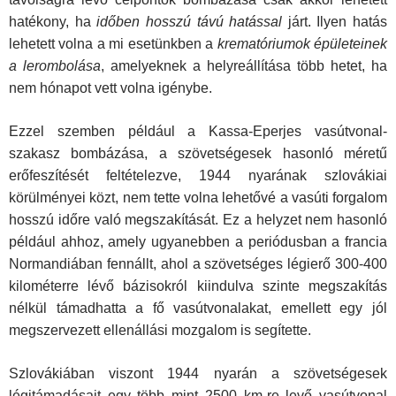
hatékony, ha
időben hosszú távú hatással
járt. Ilyen hatás
lehetett volna a mi esetünkben a
krematóriumok épületeinek
a lerombolása
, amelyeknek a helyreállítása több hetet, ha
nem hónapot vett volna igénybe.
Ezzel szemben például a Kassa-Eperjes vasútvonal-
szakasz bombázása, a szövetségesek hasonló méretű
erőfeszítését feltételezve, 1944 nyarának szlovákiai
körülményei közt, nem tette volna lehetővé a vasúti forgalom
hosszú időre való megszakítását. Ez a helyzet nem hasonló
például ahhoz, amely ugyanebben a periódusban a francia
Normandiában fennállt, ahol a szövetséges légierő 300-400
kilométerre lévő bázisokról kiindulva szinte megszakítás
nélkül támadhatta a fő vasútvonalakat, emellett egy jól
megszervezett ellenállási mozgalom is segítette.
Szlovákiában viszont 1944 nyarán a szövetségesek
légitámadásait egy több mint 2500 km-re levő vasútvonal