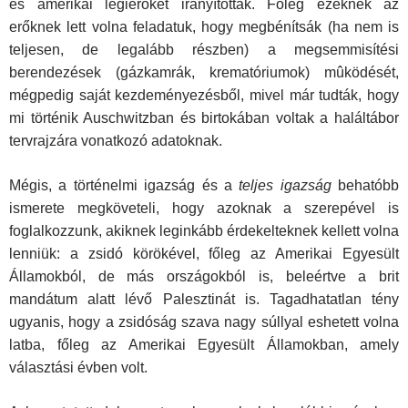
és amerikai légierőket irányították. Főleg ezeknek az
erőknek lett volna feladatuk, hogy megbénítsák (ha nem is
teljesen, de legalább részben) a megsemmisítési
berendezések (gázkamrák, krematóriumok) mûködését,
mégpedig saját kezdeményezésből, mivel már tudták, hogy
mi történik Auschwitzban és birtokában voltak a haláltábor
tervrajzára vonatkozó adatoknak.
Mégis, a történelmi igazság és a
teljes igazság
behatóbb
ismerete megköveteli, hogy azoknak a szerepével is
foglalkozzunk, akiknek leginkább érdekelteknek kellett volna
lenniük: a zsidó körökével, főleg az Amerikai Egyesült
Államokból, de más országokból is, beleértve a brit
mandátum alatt lévő Palesztinát is. Tagadhatatlan tény
ugyanis, hogy a zsidóság szava nagy súllyal eshetett volna
latba, főleg az Amerikai Egyesült Államokban, amely
választási évben volt.