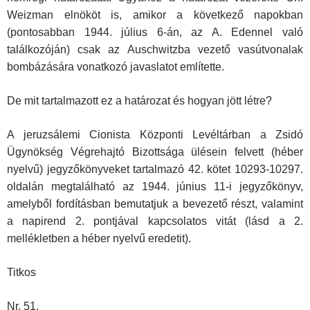
Weizman elnököt is, amikor a következő napokban
(pontosabban 1944. július 6-án, az A. Edennel való
találkozóján) csak az Auschwitzba vezető vasútvonalak
bombázására vonatkozó javaslatot említette.
De mit tartalmazott ez a határozat és hogyan jött létre?
A jeruzsálemi Cionista Központi Levéltárban a Zsidó
Ügynökség Végrehajtó Bizottsága ülésein felvett (héber
nyelvű) jegyzőkönyveket tartalmazó 42. kötet 10293-10297.
oldalán megtalálható az 1944. június 11-i jegyzőkönyv,
amelyből fordításban bemutatjuk a bevezető részt, valamint
a napirend 2. pontjával kapcsolatos vitát (lásd a 2.
mellékletben a héber nyelvű eredetit).
Titkos
Nr. 51.