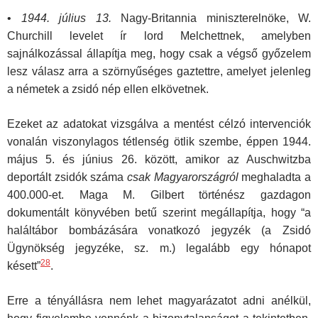
•
1944. július 13.
Nagy-Britannia miniszterelnöke, W.
Churchill levelet ír lord Melchettnek, amelyben
sajnálkozással állapítja meg, hogy csak a végső győzelem
lesz válasz arra a szörnyűséges gaztettre, amelyet jelenleg
a németek a zsidó nép ellen elkövetnek.
Ezeket az adatokat vizsgálva a mentést célzó intervenciók
vonalán viszonylagos tétlenség ötlik szembe, éppen 1944.
május 5. és június 26. között, amikor az Auschwitzba
deportált zsidók száma
csak Magyarországról
meghaladta a
400.000-et. Maga M. Gilbert történész gazdagon
dokumentált könyvében betű szerint megállapítja, hogy “a
haláltábor bombázására vonatkozó jegyzék (a Zsidó
Ügynökség jegyzéke, sz. m.) legalább egy hónapot
28
késett”
.
Erre a tényállásra nem lehet magyarázatot adni anélkül,