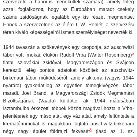
szervezete a háborús menekültek számára), amely főleg
azzal foglalkozott, hogy az Európában maradt csekély
számú zsidóságnak legalább egy kis részét megmentse.
Ennek a szervezetnek az élére I. W. Pehlét, a szervezési
téren kiváló képességeiről ismert személyiséget nevezték ki.
1944 tavaszán a szökevények egy csoportja, az auschwitzi
5
tábor volt írnokai, élükön Rudolf Vrba (Walter Rosemberg)
fiatal szlovákiai zsidóval, Magyarországon és Svájcon
keresztül elég pontos adatokat közöltek az auschwitz-
birkenaui tábor működéséről, amely akkorra (vagyis 1944
nyarára) gyakorlatilag az egyetlen tömegkivégzési tábor
maradt. Joel Brand, a Magyarországi Zsidók Megmentési
Bizottságának (Vaada) küldötte, aki 1944 májusában
Isztambulba érkezett, többek között magával hozta a Vrba-
jelentésnek egy másolatát, egy vázlattal, amely feltüntette a
krematóriumokat is magukban foglaló auschwitz-birkenaui
6
négy nagy épület földrajzi fekvését
(lásd az 1. sz.