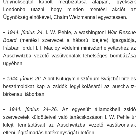
Ügynökségtől kapott megbizatása alapján, igyekszik
Londonba utazni, hogy minden mentési akciót az
Ügynökség elnökével, Chaim Weizmannal egyeztessen.
•
1944. június 24.
I. W. Pehle, a washingtoni
War Rescue
Board
(mentési szervezet a háború idejére) igazgatója,
írásban fordul I. I. Macloy védelmi miniszterhelyetteshez az
Auschwitzba vezető vasútvonalak lehetséges bombázása
ügyében.
•
1944. június 26.
A brit Külügyminisztérium Svájcból hiteles
beszámolókat kap a zsidók legyilkolásáról az auschwitz-
birkenaui táborban.
•
1944. június 24–26.
Az egyesült államokbeli zsidó
szervezetek küldötteivel való tanácskozáson I. W. Pehle úr
kifejti fenntartásait az Auschwitzba vezető vasútvonalak
elleni légitámadás hatékonyságát illetően.