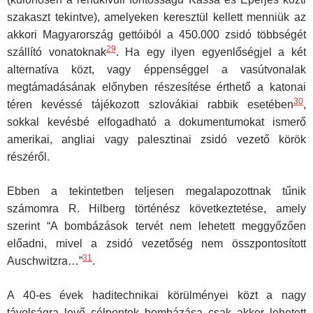
szakaszt tekintve), amelyeken keresztül kellett menniük az
akkori Magyarország gettóiból a 450.000 zsidó többségét
29
szállító vonatoknak
. Ha egy ilyen egyenlőségjel a két
alternatíva közt, vagy éppenséggel a vasútvonalak
megtámadásának előnyben részesítése érthető a katonai
30
téren kevéssé tájékozott szlovákiai rabbik esetében
,
sokkal kevésbé elfogadható a dokumentumokat ismerő
amerikai, angliai vagy palesztinai zsidó vezető körök
részéről.
Ebben a tekintetben teljesen megalapozottnak tűnik
számomra R. Hilberg történész következtetése, amely
szerint “A bombázások tervét nem lehetett meggyőzően
előadni, mivel a zsidó vezetőség nem összpontosított
31
Auschwitzra…”
.
A 40-es évek haditechnikai körülményei közt a nagy
távolságra levő célpontok bombázása csak akkor lehetett