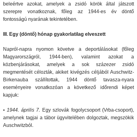
beleértve azokat, amelyek a zsidó körök által játszott
szerepre vonatkoznak, főleg az 1944-es év döntő
fontosságú nyarának tekintetében.
III. Egy (döntő) hónap gyakorlatilag elveszett
Napról-napra nyomon követve a deportálásokat (főleg
Magyarországról, 1944-ben), valamint azokat a
közbenjárásokat, amelyek a sok százezer zsidó
megmentését célozták, akiket kivégzés céljából Auschwitz-
Birkenauba szállítottak, 1944 döntő tavasza-nyara
eseményeire vonatkozóan a következő időrendi képet
kapjuk:
•
1944. április 7.
Egy szlovák fogolycsoport (Vrba-csoport),
amelynek tagjai a tábor ügyvitelében dolgoztak, megszökik
Auschwitzból.