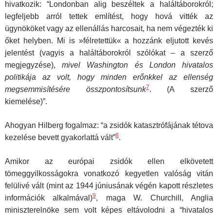
hivatkozik: “Londonban alig beszéltek a haláltáborokról;
legfeljebb arról tettek említést, hogy hová vitték az
ügynököket vagy az ellenállás harcosait, ha nem végezték ki
őket helyben. Mi is »félretettük« a hozzánk eljutott kevés
jelentést (vagyis a haláltáborokról szólókat – a szerző
megjegyzése),
mivel Washington és London hivatalos
politikája az volt, hogy minden erőnkkel az ellenség
7
megsemmisítésére
összpontosítsunk
. (A szerző
kiemelése)”.
Ahogyan Hilberg fogalmaz: “a zsidók katasztrófájának tétova
8
kezelése bevett gyakorlattá vált”
.
Amikor az európai zsidók ellen elkövetett
tömeggyilkosságokra vonatkozó kegyetlen valóság vitán
felülivé vált (mint az 1944 júniusának végén kapott részletes
9
információk alkalmával)
, maga W. Churchill, Anglia
miniszterelnöke sem volt képes eltávolodni a “hivatalos