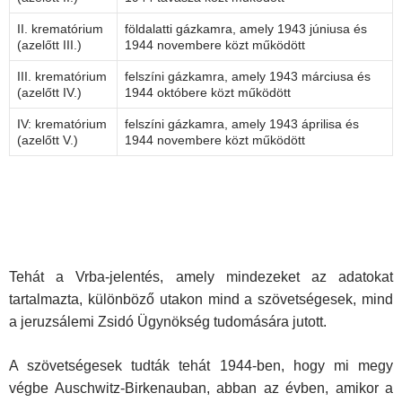
II. krematórium
földalatti gázkamra, amely 1943 júniusa és
(azelőtt III.)
1944 novembere közt működött
III. krematórium
felszíni gázkamra, amely 1943 márciusa és
(azelőtt IV.)
1944 októbere közt működött
IV: krematórium
felszíni gázkamra, amely 1943 áprilisa és
(azelőtt V.)
1944 novembere közt működött
Tehát a Vrba-jelentés, amely mindezeket az adatokat
tartalmazta, különböző utakon mind a szövetségesek, mind
a jeruzsálemi Zsidó Ügynökség tudomására jutott.
A szövetségesek tudták tehát 1944-ben, hogy mi megy
végbe Auschwitz-Birkenauban, abban az évben, amikor a