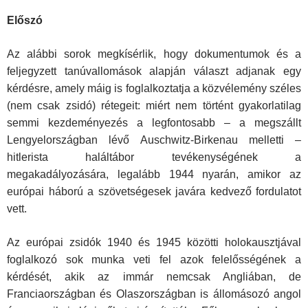
Előszó
Az alábbi sorok megkísérlik, hogy dokumentumok és a
feljegyzett tanúvallomások alapján választ adjanak egy
kérdésre, amely máig is foglalkoztatja a közvélemény széles
(nem csak zsidó) rétegeit: miért nem történt gyakorlatilag
semmi kezdeményezés a legfontosabb – a megszállt
Lengyelországban lévő Auschwitz-Birkenau melletti –
hitlerista haláltábor tevékenységének a
megakadályozására, legalább 1944 nyarán, amikor az
európai háború a szövetségesek javára kedvező fordulatot
vett.
Az európai zsidók 1940 és 1945 közötti holokausztjával
foglalkozó sok munka veti fel azok felelősségének a
kérdését, akik az immár nemcsak Angliában, de
Franciaországban és Olaszországban is állomásozó angol