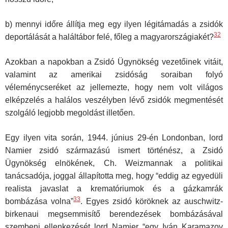
b) mennyi időre állítja meg egy ilyen légitámadás a zsidók
32
deportálását a haláltábor felé, főleg a magyarországiakét?
Azokban a napokban a Zsidó Ügynökség vezetőinek vitáit,
valamint az amerikai zsidóság soraiban folyó
véleménycseréket az jellemezte, hogy nem volt világos
elképzelés a halálos veszélyben lévő zsidók megmentését
szolgáló legjobb megoldást illetően.
Egy ilyen vita során, 1944. június 29-én Londonban, lord
Namier zsidó származású ismert történész, a Zsidó
Ügynökség elnökének, Ch. Weizmannak a politikai
tanácsadója, joggal állapította meg, hogy “eddig az egyedüli
realista javaslat a krematóriumok és a gázkamrák
33
bombázása volna”
. Egyes zsidó köröknek az auschwitz-
birkenaui megsemmisítő berendezések bombázásával
szembeni ellenkezését lord Namier “egy Iván Karamazov