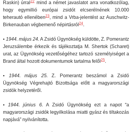
22
Raskin) úrral
mind a német javaslatot arra vonatkozólag,
hogy egymillió európai zsidót elcserélnének 10.000
23
teherautó ellenében
, mind a Vrba-jelentést az Auschwitz-
24
Birkenauban végbemenő népirtásról
.
•
1944. május 24.
A Zsidó Ügynökség küldötte, Z. Pomerantz
Jeruzsálembe érkezik és tájékoztatja M. Shertok (Scharet)
urat, az Ügynökség vezetőségéhez tartozó személyiséget a
25
Brand által hozott dokumentumok tartalma felől
.
•
1944. május 25.
Z. Pomerantz beszámol a Zsidó
Ügynökség Végrehajtó Bizottsága előtt a magyarországi
zsidók helyzetéről.
•
1944. június 6.
A Zsidó Ügynökség ezt a napot “a
magyarországi zsidók legyilkolása miatti gyász és tiltakozás
napjává” nyilvánította.