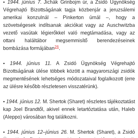
•
1944. június 7.
Jichák Grinbojm úr, a Zsidó Ügynökség
Végrehajtó Bizottságának tagja közbenjár a jeruzsálemi
amerikai konzulnál – Pinkerton úrnál –, hogy a
szövetségesek indítsanak akciókat vagy az Auschwitzba
vezető vasútak légierőkkel való megtámadása, vagy az
ottani haláltábor megsemmisítő berendezéseinek
26
bombázása formájában
.
•
1944. június 11.
A Zsidó Ügynökség Végrehajtó
Bizottságának ülése többek között a magyarországi zsidók
megmentésének lehetséges módozataival foglalkozott (erre
az ülésre később részletesen visszatérünk).
•
1944. június 12.
M. Shertok (Sharet) részletes tájékoztatást
kap Joel Brandtől, akivel ennek letartóztatása után, Haleb
(Aleppo) városában fog találkozni.
•
1944. június 12–június 26.
M. Shertok (Sharet), a Zsidó