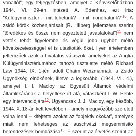
vonaltól”; egy feljegyzésben, amelyet a Képviselőházban
1944. VI. 29-én intézett A. Edenhez, ezt írta:
10
“Külügyminiszter – mit tehetünk? – mit mondhatunk?”
. A
zsidó körök közbenjárásait (R. Hilberg jellemzése szerint
11
“töredékes és össze nem egyeztetett javaslatokat”)
nem
vették tehát figyelembe és végül jobb ügyhöz méltó
következetességgel el is utasították őket. Ilyen értelemben
jellemzőek azok a hivatalos válaszok, amelyeket az Anglia
Külügyminisztériumához tartozó tiszteletre méltó Richard
Law 1944. IX. 1-jén adott Chaim Weizmannak, a Zsidó
Ügynökség elnökének, illetve a legkorábbi (1944. VII. 4.),
amelyet I. I. Macloy, az Egyesült Államok védelmi
államtitkárának a helyettese írt alá, válaszként I. W. Pehle
12
egy intervenciójára
. Ugyancsak J. J. Macloy, egy később,
1944. X. 18-án kelt levelében – amely meggyőzőbb szeretett
volna lenni – kifejtette azokat az “objektív okokat”, amelyek
miatt nem lehetséges az auschwitzi megsemmisítő
13
berendezések bombázása
. E szerint az érvelés szerint az