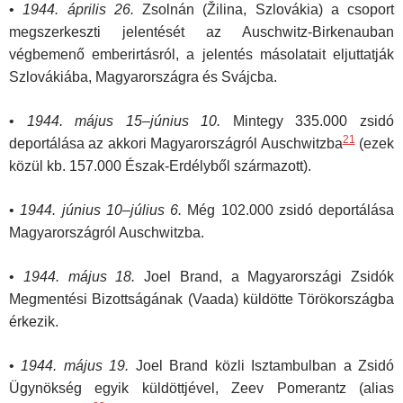
•
1944. április 26.
Zsolnán (Žilina, Szlovákia) a csoport
megszerkeszti jelentését az Auschwitz-Birkenauban
végbemenő emberirtásról, a jelentés másolatait eljuttatják
Szlovákiába, Magyarországra és Svájcba.
•
1944. május 15–június 10.
Mintegy 335.000 zsidó
21
deportálása az akkori Magyarországról Auschwitzba
(ezek
közül kb. 157.000 Észak-Erdélyből származott).
•
1944. június 10–július 6.
Még 102.000 zsidó deportálása
Magyarországról Auschwitzba.
•
1944. május 18.
Joel Brand, a Magyarországi Zsidók
Megmentési Bizottságának (Vaada) küldötte Törökországba
érkezik.
•
1944. május 19.
Joel Brand közli Isztambulban a Zsidó
Ügynökség egyik küldöttjével, Zeev Pomerantz (alias