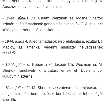
Minisztériumához intézett kérését, hogy támadják meg az
Auschwitzba vezető vasútvonalakat.
•
1944. június 30.
Chaim Weizman és Moshe Shertok
szintén a légitámadások gondolatát javasolják G. A. Hull brit
külügyminisztériumi államtitkárnak.
•
1944. július 4.
A légitámadások első elutasítása, ezúttal I. I.
Macloy, az amerikai védelmi miniszter helyettesének
részéről.
•
1944. július 6.
Ebben a kérdésben Ch. Weizman és M.
Shertok rendkívüli kihallgatást érnek el Eden angol
külügyminiszternél.
•
1944. július 11.
M. Shertok, visszatérve közbenjárására, a
megsemmisítési berendezések bombázásának lehetőségét
is említi.