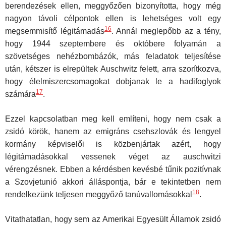
berendezések ellen, meggyőzően bizonyította, hogy még
nagyon távoli célpontok ellen is lehetséges volt egy
16
megsemmisítő légitámadás
. Annál meglepőbb az a tény,
hogy 1944 szeptembere és októbere folyamán a
szövetséges nehézbombázók, más feladatok teljesítése
után, kétszer is elrepültek Auschwitz felett, arra szorítkozva,
hogy élelmiszercsomagokat dobjanak le a hadifoglyok
17
számára
.
Ezzel kapcsolatban meg kell említeni, hogy nem csak a
zsidó körök, hanem az emigráns csehszlovák és lengyel
kormány képviselői is közbenjártak azért, hogy
légitámadásokkal vessenek véget az auschwitzi
vérengzésnek. Ebben a kérdésben kevésbé tűnik pozitívnak
a Szovjetunió akkori álláspontja, bár e tekintetben nem
18
rendelkezünk teljesen meggyőző tanúvallomásokkal
.
Vitathatatlan, hogy sem az Amerikai Egyesült Államok zsidó